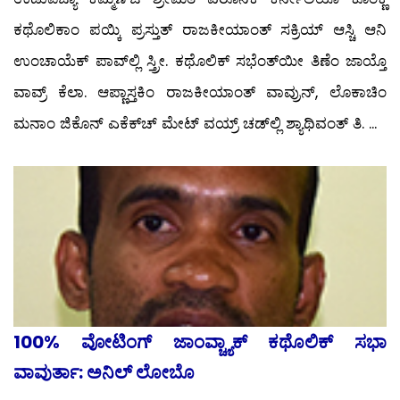
ಕಥೊಲಿಕಾಂ ಪಯ್ಕಿ ಪ್ರಸ್ತುತ್ ರಾಜಕೀಯಾಂತ್ ಸಕ್ರಿಯ್ ಆಸ್ಚಿ ಆನಿ
ಉಂಚಾಯೆಕ್ ಪಾವ್‍ಲ್ಲಿ ಸ್ತ್ರೀ. ಕಥೊಲಿಕ್ ಸಭೆಂತ್‍ಯೀ ತಿಣೆಂ ಜಾಯ್ತೊ
ವಾವ್ರ್ ಕೆಲಾ. ಆಪ್ಣಾಸ್ತಕಿಂ ರಾಜಕೀಯಾಂತ್ ವಾವ್ರುನ್, ಲೊಕಾಚಿಂ
ಮನಾಂ ಜಿಕೊನ್ ಎಕೆಕ್‍ಚ್ ಮೇಟ್ ವಯ್ರ್ ಚಡ್‍ಲ್ಲಿ ಶ್ಯಾಥಿವಂತ್ ತಿ. ...
100% ವೋಟಿಂಗ್ ಜಾಂವ್ಚ್ಯಾಕ್ ಕಥೊಲಿಕ್ ಸಭಾ
ವಾವುರ್ತಾ: ಅನಿಲ್ ಲೋಬೊ