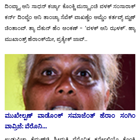
ದಿಂವ್ಚ್ಯಾ ಆನಿ ಸಾಧನ್ ಕರ್ಚ್ಯಾ ಕೊಂಕ್ಣಿ ಮನ್ಶ್ಯಾಂಚಿ ವಳಕ್ ಸಂಸಾರಾಕ್
ಕರ್ನ್ ದಿಂವ್ಚೆಂ ಆನಿ ತಾಂಚ್ಯಾ ಸೆವೆಕ್ ವಾಖಣ್ಚೆಂ ಆಮ್ಚೆಂ ಕರ್ತವ್ಯ್ ಮ್ಹಣ್
ಚಿಂತಾಂವ್. ತ್ಯಾ ದೆಕುನ್ ಹೆಂ ಅಂಕಣ್ - ‘ವಳಕ್ ಆನಿ ಝಳಕ್’. ಹ್ಯಾ
ಮುಖಾಂತ್ರ್ ಹೆರಾಂಕ್‍ಯೀ, ಪ್ರತ್ಯೇಕ್ ಜಾವ್...
ಮುಖೇಲ್ಪಣ್ ವಾಡೊಂಕ್ ಸಮಾಜೆಂತ್ ಹೆರಾಂ ಸಂಗಿಂ
ವಾವ್ರಿಜೆ: ವೆರೊನಿ...
ಉಡುಪಿಚ್ಯಾ ಕೆಮ್ಮಣ್‍ಚಿ ಶ್ರೀಮತಿ ವೆರೊನಿಕ ಕರ್ನೇಲಿಯೊ ಕೊಂಕ್ಣಿ