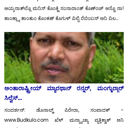
ಆಯ್ಕನಾತ್‍ಲ್ಲೊ ಮನಿಸ್ ಕೊಂಕ್ಣಿ ಸಂಸಾರಾಂತ್ ಕೊಣ್‍ಂಚ್ ಆಸ್ಚೊ ನಾ!
ತಾಂತ್ಲ್ಯಾ ತಾಂತುಂ ಕೊಂಕಣ್ ಕೊಗುಳ್ ವಿಲ್ಫಿ ರೆಬಿಂಬಸ್ ಆನಿ ವಿಲ...
ಅಂತಾರಾಷ್ಟ್ರೀಯ್ ಮ್ಯಾರಥಾನ್ ರನ್ನರ್, ಮಂಗ್ಳುರ್‍ಗಾರ್
ಸಿಲ್ವೆಸ್...
ಸಂದರ್ಶನ್: ಡೊನಾಲ್ಡ್ ಪಿರೇರಾ, ಸಂಪಾದಕ್ -
www.Budkulo.com ಖೆಳ್ ಮನ್ಶ್ಯಾಚ್ಯಾ ವ್ಯಕ್ತಿಕ್ವಾಕ್ ಆನಿ