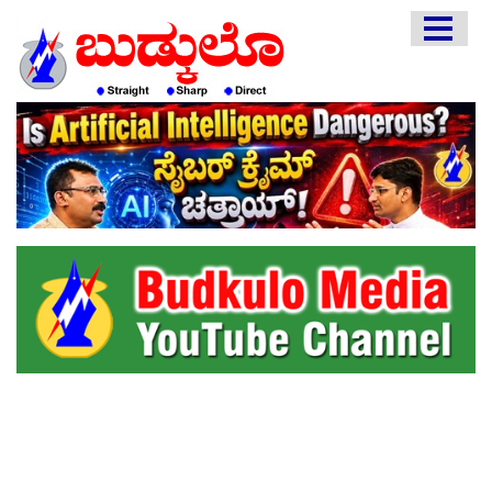
HOME
EDITORIAL
ENGLISH
KANNADA
INTERVIEWS
LITERATURE
ENTERTAINMENT
HEALTH
COMMUNITY