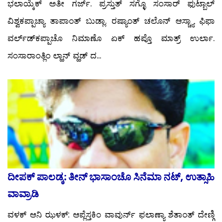
ಭಲಾಯ್ಕೆಕ್ ಅತೀ ಗರ್ಜ್. ಪ್ರಸ್ತುತ್ ಸಗ್ಳೊ ಸಂಸಾರ್ ಫುಟ್ಬಾಲ್
ವಿಶ್ವಕಪ್ಪಾಚ್ಯಾ ತಾಪಾಂತ್ ಬುಡ್ಲಾ. ರಷ್ಯಾಂತ್ ಚಲೊನ್ ಆಸ್ಚ್ಯಾ ಫಿಫಾ
ವರ್ಲ್ಡ್‍ಕಪ್ಪಾಚೊ ನಿಮಾಣೊ ಏಕ್ ಹಪ್ತೊ ಮಾತ್ರ್ ಉರ್ಲಾ.
ಸಂಸಾರಾಂತ್ಲಿಂ ಲ್ಹಾನ್ ವ್ಹಡ್ ದ...
ದೀಪಕ್ ಪಾಲಡ್ಕ: ತೀನ್ ಭಾಸಾಂಚೊ ಸಿನೆಮಾ ನಟ್, ಉತ್ಸಾಹಿ
ವಾವ್ರಾಡಿ
ವಳಕ್ ಆನಿ ಝಳಕ್: ಆಪ್ಲೆಸ್ತಕಿಂ ವಾವುರ್ನ್ ಫಲಾಣ್ಯಾ ಶೆತಾಂತ್ ದೇಣ್ಗಿ