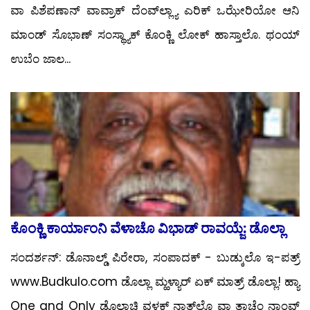
ವಾ ಪಿಶೆಪಣಾನ್ ವಾವ್ರಾಕ್ ದೆಂವ್‍ಲ್ಲ್ಯಾ ಎರಿಕ್ ಒಝೇರಿಯೋ ಆನಿ
ಮಾಂಡ್ ಸೊಭಾಣ್ ಸಂಸ್ಥ್ಯಾಕ್ ಕೊಂಕ್ಣಿ ಲೋಕ್ ಹಾಸ್ತಾಲೊ. ಥಂಯ್
ಉಬೆಂ ಜಾಲ...
ಕೊಂಕ್ಣಿ ಕಾರ್ಯಾಂನಿ ವೆಳಾಚೊ ವಿಭಾಡ್ ರಾವಯ್ಜೆ: ಡೊಲ್ಲಾ
ಸಂದರ್ಶನ್: ಡೊನಾಲ್ಡ್ ಪಿರೇರಾ, ಸಂಪಾದಕ್ - ಬುಡ್ಕುಲೊ ಇ-ಪತ್ರ್
www.Budkulo.com ಡೊಲ್ಲಾ ಮ್ಹಳ್ಯಾರ್ ಏಕ್ ಮಾತ್ರ್ ಡೊಲ್ಲಾ! ಹ್ಯಾ
One and Only ಡೊಲ್ಲಾಚಿ ವಳಕ್ ನಾತ್‍ಲ್ಲೊ ವಾ ತಾಚೆಂ ನಾಂವ್