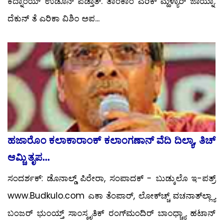
ಕೆದ್ನಾಂಯ್ ಉಡೊನ್ ಪಡ್ತಾತ್. ತಾಂಕಾಂ ಎರಿಕ್ ಮ್ಹಳ್ಯಾರ್ ಜಾಯ್ನಾ.
ದೆಕುನ್ ತೆ ಎರಿಕಾ ವಿಶಿಂ ಅಪ...
ಹಜಾರೊಂ ಕಲಾಕಾರಾಂಕ್ ಕಲಾಂಗಣಾನ್ ವೆದಿ ದಿಲ್ಯಾ, ತಿಚ್
ಆಮ್ಚಿ ತೃಪ...
ಸಂದರ್ಶಕ್: ಡೊನಾಲ್ಡ್ ಪಿರೇರಾ, ಸಂಪಾದಕ್ - ಬುಡ್ಕುಲೊ ಇ-ಪತ್ರ್
www.Budkulo.com ಎಕಾ ತೆಂಪಾರ್, ಲೋಕ್‍ಚ್ಚ್ ವಚನಾತ್‍ಲ್ಲ್ಯಾ
ಬಂಜರ್ ಭುಂಯ್ತ್ ಸಾಂಸ್ಕೃತಿಕ್ ರಂಗ್‍ಮಂದಿರ್ ಬಾಂಧ್ಚ್ಯಾ ಹಟಾನ್