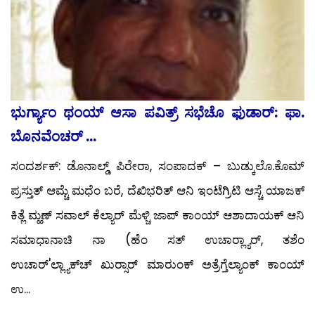
ಭುರ್ಗ್ಯಾಂ ಥಂಯ್ ಆಸಾ ಪವಿತ್ರ್ ಸಭೆಚೊ ಫುಡಾರ್: ಫಾ.
ಬೊನವೆಂಚರ್ ...
ಸಂದರ್ಶಕ್: ಡೊನಾಲ್ಡ್ ಪಿರೇರಾ, ಸಂಪಾದಕ್ – ಬುಡ್ಕುಲೊ.ಕೊಮ್
ಪ್ರಸ್ತುತ್ ಆಮ್ಚೆ ಮಧೆಂ ಬರೆ, ದೆಖಿಭರಿತ್ ಆನಿ ಇಂಟೆಗ್ರಿಟಿ ಆಸ್ಚೆ ಯಾಜಕ್
ಕಿತ್ಲೆ ಮ್ಹಣ್ ಸವಾಲ್ ಕೆಲ್ಯಾರ್ ಮೆಳ್ಚಿ ಜಾಪ್ ಕಾಂಯ್ ಆಶಾದಾಯಕ್ ಆನಿ
ಸಮಾಧಾನಾಚಿ ನಾ (ಹೆಂ ಸತ್ ಉಚಾರ್‍ಲ್ಯಾರ್, ತಶೆಂ
ಉಚಾರ್'ಲ್ಲ್ಯಾಕ್‍ಚ್ ಖುರ್‍ಸಾರ್ ಮಾರುಂಕ್ ಅತ್ರೆಗ್ತೆಲ್ಯಾಂಕ್ ಕಾಂಯ್
ಉ...