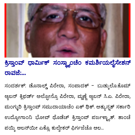
ಕ್ರಿಸ್ತಾಂವ್ ಧಾರ್ಮಿಕ್ ಸಂಸ್ಥ್ಯಾಂಚೆಂ ಕಮರ್ಶಿಯಲೈಸೇಶನ್
ರಾವಜೆ:...
ಸಂದರ್ಶಕ್: ಡೊನಾಲ್ಡ್ ಪಿರೇರಾ, ಸಂಪಾದಕ್ - ಬುಡ್ಕುಲೊ.ಕೊಮ್
ಆ್ಯಲನ್ ಕ್ಲಿಫರ್ಡ್ ಅಲ್ಫೋನ್ಸೊ ಪಿರೇರಾ, ಮ್ಹಣ್ಜೆ ಆ್ಯಲನ್ ಸಿ.ಎ. ಪಿರೇರಾ,
ಮಂಗ್ಳುರಿ ಕ್ರಿಸ್ತಾಂವ್ ಸಮುದಾಯಾಚೆಂ ಏಕ್ ಥಿಕ್. ಅತ್ಯುನ್ನತ್ ಸರ್ಕಾರಿ
ಉದ್ಯೋಗಾಂನಿ ಭೋವ್ ಥೊಡೆಚ್ ಕ್ರಿಸ್ತಾಂವ್ ಪರ್ಜಳ್ಳ್ಯಾತ್. ತಾಂಚೆ
ಪಯ್ಕಿ ಆಲನ್‍ಯೀ ಎಕ್ಲೊ. ಕುಲ್ಶೇಕರ್ ಫಿರ್ಗಜೆಚೊ ಆಲ...