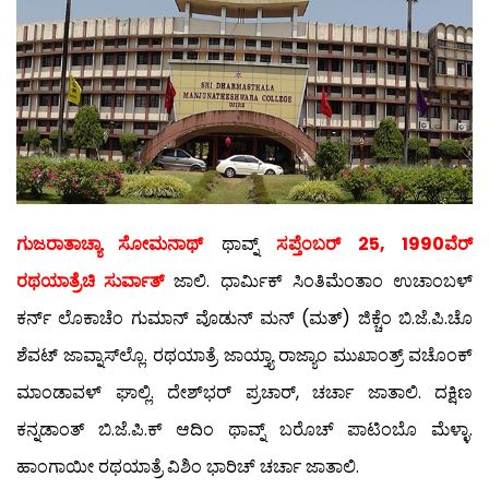
ಗುಜರಾತಾಚ್ಯಾ ಸೋಮನಾಥ್
ಥಾವ್ನ್
ಸಪ್ತೆಂಬರ್ 25, 1990ವೆರ್
ರಥಯಾತ್ರೆಚಿ ಸುರ್ವಾತ್
ಜಾಲಿ. ಧಾರ್ಮಿಕ್ ಸಿಂತಿಮೆಂತಾಂ ಉಚಾಂಬಳ್
ಕರ್ನ್ ಲೊಕಾಚೆಂ ಗುಮಾನ್ ವೊಡುನ್ ಮನ್ (ಮತ್) ಜಿಕ್ಚೆಂ ಬಿ.ಜೆ.ಪಿ.ಚೊ
ಶೆವಟ್ ಜಾವ್ನಾಸ್‍ಲ್ಲೊ. ರಥಯಾತ್ರೆ ಜಾಯ್ತ್ಯಾ ರಾಜ್ಯಾಂ ಮುಖಾಂತ್ರ್ ವಚೊಂಕ್
ಮಾಂಡಾವಳ್ ಘಾಲ್ಲಿ. ದೇಶ್‍ಭರ್ ಪ್ರಚಾರ್, ಚರ್ಚಾ ಜಾತಾಲಿ. ದಕ್ಷಿಣ
ಕನ್ನಡಾಂತ್ ಬಿ.ಜೆ.ಪಿ.ಕ್ ಆದಿಂ ಥಾವ್ನ್ ಬರೊಚ್ ಪಾಟಿಂಬೊ ಮೆಳ್ಳಾ.
ಹಾಂಗಾಯೀ ರಥಯಾತ್ರೆ ವಿಶಿಂ ಭಾರಿಚ್ ಚರ್ಚಾ ಜಾತಾಲಿ.