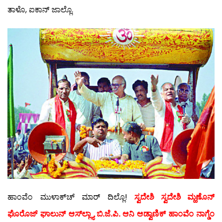
ತಾಳೊ, ಐಕಾನ್ ಜಾಲ್ಲೊ.
ಹಾಂವೆಂ ಮುಳಾಕ್‍ಚ್ ಮಾರ್ ದಿಲ್ಲೊ!
ಸ್ವದೇಶಿ ಸ್ವದೇಶಿ ಮ್ಹಣೊನ್
ಘೊರೊಜ್ ಘಾಲುನ್ ಆಸ್‍ಲ್ಲ್ಯಾ ಬಿ.ಜೆ.ಪಿ. ಆನಿ ಆಡ್ವಾಣಿಕ್ ಹಾಂವೆಂ ನಾಗ್ಡೆಂ