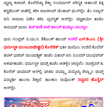
ಮ್ಹಜ್ಯಾ ಕಾಳಾರ್, ಕೊಲೆಜಿಚ್ಯಾ ಶಿಕ್ಪಾ ಸಂದರ್ಭಾರ್ ಪರಿಸ್ಥಿತಿ ಆತಾಂಚೆ ತಿತ್ಲಿ
ಕದ್ವಳೊಂಕ್ ನಾತ್‍ಲ್ಲಿ. ತರೀ ರಾಜಕೀಯ್ ಚಿಂತಾಪ್ ಘುಸ್‍ಲ್ಲೆಂ. ತೆಂ ಸವ್ಕಾಸ್
ಆನಿ ಆವಾಜಾ ವಿಣೆಂ ತರೀ, ವ್ಯವಸ್ಥಿತ್ ಆಸ್‍ಲ್ಲೆಂ. ಮ್ಹಾಕಾಯೀ ತಾಚೊ
ಅನುಭವ್ ಜಾಲಾ.
ತಿಚ್ ಕಾಣಿ ಆಜ್ ಹಾಂವ್ ತುಮ್ಕಾಂ ಸಾಂಗ್ತಾಂ.
ಧಾವಿ ಸಂಪ್ತಚ್ ಪಿ.ಯು.ಸಿ. ಶಿಕೊಂಕ್ ಹಾಂವ್
ಉಜಿರೆ
ಎಸ್.ಡಿ.ಎಂ. (ಶ್ರೀ
ಧರ್ಮಸ್ಥಳ ಮಂಜುನಾಥೇಶ್ವರ) ಕೊಲೆಜಿಕ್
ಭರ್ತಿ ಜಾಲೊಂ. ಉಜಿರೆ ಕೊಲೆಜ್
ತವಳ್ ಭಾರಿಚ್ ನಾಂವಾಡ್ದಿಕ್. ತಾಚೆಂ ವಿಶಾಲ್ ಆನಿ ಸುಂದರ್ ಬಾಂಧಪ್‍ಚ್
ಆಕರ್ಷಣಾಚೆಂ. ಧರ್ಮಸ್ಥಳ ಥಾವ್ನ್ ತಾಚೆಂ ಆಡಳ್ತೆಂ ಚಲ್ತಾಲೆಂ. ರಾಜ್ಯ್‌ಭರ್ ಹಿ
ಕೊಲೆಜ್ ಫಾಮಾದ್ ಆಸ್‍ಲ್ಲಿ. ಘಾಟಾ ವಯ್ಲ್ಯಾ ಪಯ್ಶಿಲ್ಯಾ ಜಿಲ್ಲ್ಯಾಂ ಥಾವ್ನ್
ವಿದ್ಯಾರ್ಥಿ ಹಾಂಗಾ ಶಿಕ್ತಾಲೆ. ತಾಂಕಾಂ ರಾವೊಂಕ್
ಸಿದ್ಧವನ ಹೊಸ್ಟೆಲ್
ಆಸ್‍ಲ್ಲೆಂ.