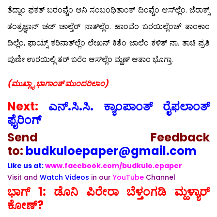
ತೆದ್ನಾಂ ಫಕತ್ ಬರಂವ್ಚೆಂ ಆನಿ ಸಂಬಂಧಿತಾಂಕ್ ದಿಂವ್ಚೆಂ ಆಸ್‍ಲ್ಲೆಂ. ಜೆರಾಕ್ಸ್
ತಂತ್ರಜ್ಞಾನ್ ಚಡ್ ಚಾಲ್ತೆರ್ ನಾತ್‍ಲ್ಲೆಂ. ಹಾಂವೆಂ ಬರಯಿಲ್ಲೆಂಚ್ ತಾಂಕಾಂ
ದಿಲ್ಲೆಂ, ಫಾಯ್ಸ್ ಕರಿನಾತ್‍ಲ್ಲೆಂ ಲೇಖನ್ ಕಿತೆಂ ಜಾಲೆಂ ಕಳಿತ್ ನಾ. ತಾಚಿ ಪ್ರತಿ
ಪುಣೀ ಉರಯಿಲ್ಲಿ ತರ್ ಬರೆಂ ಆಸ್‍ಲ್ಲೆಂ ಮ್ಹಣ್ ಆತಾಂ ಭೊಗ್ತಾ.
(ಮುಖ್ಲ್ಯಾ ಭಾಗಾಂತ್ ಮುಂದರಿಲಾಂ)
Next:
ಎನ್.ಸಿ.ಸಿ. ಕ್ಯಾಂಪಾಂತ್ ರೈಫಲಾಂತ್
ಫೈರಿಂಗ್
Send
Feedback
to:
budkuloepaper@gmail.com
Like us at:
www.facebook.com/budkulo.epaper
Visit and
Watch Videos
in our
YouTube
Channel
ಭಾಗ್ 1: ಡೊನಿ ಪಿರೇರಾ ಬೆಳ್ತಂಗಡಿ ಮ್ಹಳ್ಯಾರ್
ಕೋಣ್?