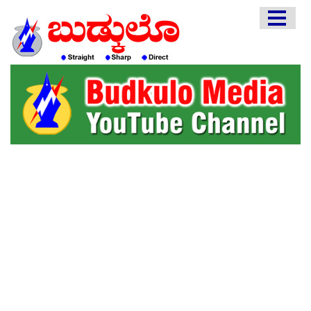
HOME
EDITORIAL
ENGLISH
KANNADA
INTERVIEWS
LITERATURE
ENTERTAINMENT
HEALTH
COMMUNITY