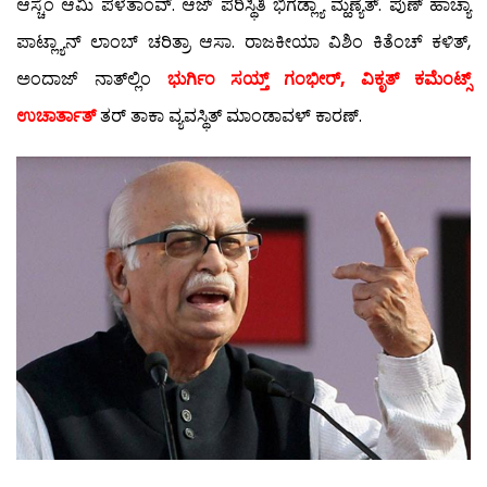
ಆಸ್ಚೆಂ ಆಮಿ ಪಳೆತಾಂವ್. ಆಜ್ ಪರಿಸ್ಥಿತಿ ಭಿಗಡ್ಲ್ಯಾ ಮ್ಹಣ್ಯೆತ್. ಪುಣ್ ಹಾಚ್ಯಾ
ಪಾಟ್ಲ್ಯಾನ್ ಲಾಂಬ್ ಚರಿತ್ರಾ ಆಸಾ. ರಾಜಕೀಯಾ ವಿಶಿಂ ಕಿತೆಂಚ್ ಕಳಿತ್,
ಅಂದಾಜ್ ನಾತ್‍ಲ್ಲಿಂ
ಭುರ್ಗಿಂ ಸಯ್ತ್ ಗಂಭೀರ್, ವಿಕೃತ್ ಕಮೆಂಟ್ಸ್
ಉಚಾರ್ತಾತ್
ತರ್ ತಾಕಾ ವ್ಯವಸ್ಥಿತ್ ಮಾಂಡಾವಳ್ ಕಾರಣ್.