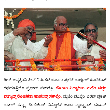
ತೀನ್ ಆವೃತ್ತೆಂನಿ ತೀನ್ ನಿರಂತರ್ ಬರ್ಪಾಂ ಪ್ರಕಟ್ ಜಾಲ್ಲೆಂಚ್ ಕೊಲೆಜಿಂತ್
ರಥಯಾತ್ರೆಚೊ ಪ್ರಭಾವ್ ಪಡ್‍ಲ್ಲೊ.
ದೊಗಾಂ ವಿದ್ಯಾರ್ಥಿಂ ಮಧೆಂ ಚಲ್ಚೆಂ
ವಾಗ್ಯುದ್ಧ್ ರೋಚಕತಾ ಹಾಡಂವ್ಕ್ ಸಕ್‍ಲ್ಲೆಂ.
ಮ್ಹಜೆಂ ಮುಖ್ಲೆಂ ಬರಪ್ ಪ್ರಕಟ್
ಜಾತಚ್ ಸಗ್ಳ್ಯಾ ಕೊಲೆಜಿಂತ್ ವಿಸ್ಫೋಟ್ ಜಾತಾ ಮ್ಹಳ್ಳ್ಯಾಂತ್ ದುಬಾವ್