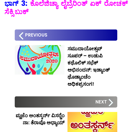
ಭಾಗ್ 3:
ಕೊಲೆಜಿಚ್ಯಾ ಲೈಬ್ರೆರಿಂತ್ ಏಕ್ ರೋಚಕ್
ಸೆಕ್ಸಿ ಬುಕ್
PREVIOUS
ಸಮುದಾಯೋತ್ಸವ್
ಸೂಪರ್ – ಉಡುಪಿ
ಕಥೊಲಿಕ್ ಸಭೆಕ್
ಅಭಿನಂದನ್: ಇಡ್ಯಾಂತ್
ಥೊಡ್ಯಾಂಚೆಂ
ಅಧಿಕಪ್ರಸಂಗ!
NEXT
ಮ್ಹಜೆಂ ಅಂತಸ್ಕರ್ನ್ ವಿಸರ್‍ಚೆಂ
ನಾ: ತೆರಾವೊ ಅಧ್ಯಾಯ್