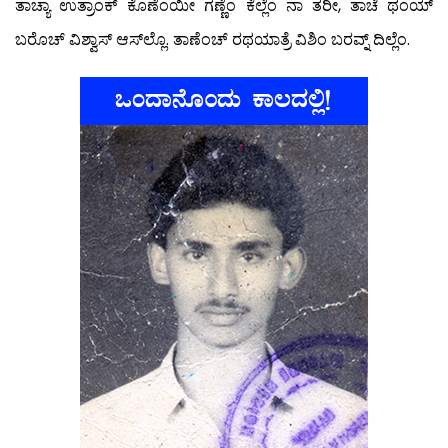
ತಾಚ್ಯಾ ಉತ್ರಾಂಕ್ ಕೊಣೆಂಯೀ ಗಣ್ಣೆಂ ಕೆಲ್ಲೆಂ ನಾ ತರೀ, ತಾಚೆ ಥಂಯ್
ಬರೊಚ್ ವಿಶ್ವಾಸ್ ಆಸ್‍ಲ್ಲೊ. ತಾಣೆಂಚ್ ರಥಯಾತ್ರೆ ವಿಶಿಂ ಬರವ್ನ್ ದಿಲ್ಲೆಂ.