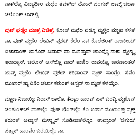
ನಾತ್‍ಲ್ಲೊ. ವಿದ್ಯಾರ್ಥಿಂ ಮಧೆಂ ತವಳ್‍ಚ್ ದೋನ್ ಪಂಗಡ್ ಜಾವ್ನ್ ಚರ್ಚಾ
ಚಲೊಂಕ್ ಲಾಗ್‍ಲ್ಲಿ.
ಪುಣ್ ಘಡ್ಲೆಂ ಮಾತ್ರ್ ವಿಚಿತ್ರ್.
ಕೋಣ್ ಮಧೆಂ ಪಡ್ಲೊ ಮ್ಹಳ್ಳೆಂ ಮ್ಹಾಕಾ ಕಳಿತ್
ನಾ, ಪುಣ್ ಮ್ಹಜೆಂ ಲೇಖನ್ ಪ್ರಕಟ್ ಕೆಲೆಂ ನಾ! ಕೊಲೆಜಿಂತ್ ರಾಜಕೀಯ್
ವಿಚಾರಾಂಕ್ ಲಾಗೊನ್ ವಿವಾದ್ ವಾ ಮನಸ್ತಾಪ್ ಜಾಂವ್ಚೊ ನಾಕಾ ಮ್ಹಳ್ಳ್ಯಾ
ಇರಾದ್ಯಾನ್, ಚಲೊನ್ ಆಸ್‍ಲ್ಲೊ ವಾದ್ ತಾಣಿಂ ರಾವಯ್ಲೊ. ಕಾರಣಾಂತರ್
ಜಾವ್ನ್ ಮ್ಹಜೆಂ ಲೇಖನ್ ಪ್ರಕಟ್ ಕರಿನಾಂವ್ ಮ್ಹಣ್ ಸಾಂಗ್ಲೆಂ. ಸವೆಂ
ಮುಖಾರ್ ತ್ಯಾ ವಿಶಿಂ ಚರ್ಚಾ ಕರುಂಕ್ ಆಸ್ಪದ್ ನಾ ಮ್ಹಣ್ ಕಳಯ್ಲೆಂ.
ಮ್ಹಾಕಾ ನಿಜಾಯ್ಕೀ ನಿರಾಸ್ ಜಾಲೊ. ತೆದ್ನಾಂ ಹಾಂವ್ ಏಕ್ ಬರವ್ಪಿ ಮ್ಹಣೊನ್
ಚಿಂತುಂಕ್‍ಚ್ ನಾತ್‍ಲ್ಲೆಂ. ಪುಣ್ ಭೊಗ್‍ಲ್ಲೆಂ ತೆಂ ಬರ್ಪಾ ಮುಖಾಂತ್ರ್ ವ್ಯಕ್ತ್
ಕರುಂಕ್ ಅವ್ಕಾಸ್ ಮೆಳ್ಳ್ಯಾರ್ ಸೊಡಿನಾತ್‍ಲ್ಲೊಂ. ಉಪ್ರಾಂತ್ ‘ಚಿಗುರು’
ಪತ್ರಾಕ್ ಹಾಂವೆಂ ಬರಯಿಲ್ಲೆಂ ನಾ.