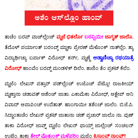
ತಾಚೆಂ ಬರಪ್ ವಾಚ್‍ಲ್ಲೆಂಚ್
ಮ್ಹಜೆ ಭಿತರ್ಲೊ
ಬರವ್ಪಿಯೀ
ಜಾಗೃತ್ ಜಾಲೊ.
ತೆದೊಳ್ ಪರ್ಯಾಂತ್ ಬರಂವ್ಕ್ ಮ್ಹಾಕಾ ಪ್ರೇರಣ್ ಮೆಳೊಂಕ್ ನಾತ್‍ಲ್ಲೆಂ. ತ್ಯಾ
ವಿದ್ಯಾರ್ಥಿಚ್ಯಾ ಬರ್ಪಾಕ್ ವಿರೋಧ್ ಕರ್ನ್, ಮ್ಹಣ್ಜೆ
ಆಡ್ವಾಣಿಚ್ಯಾ ರಥಯಾತ್ರೆ
ವಿರೋಧ್
ಹಾಂವೆಂ ಬರವ್ನ್ ಮಂಡಳಿಕ್ ದಿಲೆಂ. ತಾಣಿಂ ತೆಂ ಪ್ರಕಟ್ ಕೆಲೆಂ.
ಮ್ಹಜೆಂ ಲೇಖನ್ ಪತ್ರಾರ್ ಪಡ್‍ಲ್ಲೆಂಚ್ ಉಜೊಚ್ ಪೆಟ್ಲೊ! ರಾಜಕೀಯ್
ಮ್ಹಣ್ತಾನಾ ಚಡಾವತ್ ಅಶೆಂಚ್ ಜಾತಾ. ಎಕಾಮೆಕಾ ವಿರೋಧ್, ಆಕ್ಷೇಪ್ ಆನಿ
ವಿವಾದ್ ಆಪಾಪಿಂಚ್ ಉದೆತಾತ್. ಹಾಂಗಾಯೀ ತಶೆಂಚ್ ಜಾಲೆಂ. ಬಿ.ಜೆ.ಪಿ.
ಸಿದ್ಧಾಂತಾಚೆಂ ಲೇಖನ್ ಪ್ರಕಟ್ ಜಾತಾನಾ ಚಡ್ ಪ್ರಚಾರ್ ಜಾಲೊ ನಾ. ಪುಣ್
ತಾಕಾ ವಿರೋಧ್ ಜಾವ್ನ್ ಮ್ಹಜೆಂ ಲೇಖನ್ ಫಾಯ್ಸ್ ಜಾಲ್ಲೆಂಚ್ ಸಂಚಲನ್
ಉಟ್ಲೆಂ. ತಾಕಾ
ತೇಲ್ ವೊತುಂಕ್ ಮ್ಹಳ್ಳೆಪರಿಂ
ಮ್ಹಜೆಂ
ಕ್ರಿಸ್ತಾಂವ್ ನಾಂವ್!