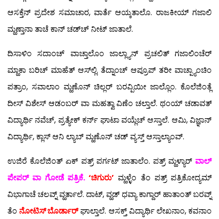
ಆಸಕ್ತೆನ್ ಪ್ರದೇಶ ಸಮಾಚಾರ, ವಾರ್ತೆ ಆಯ್ಕತಾಲೊ. ರಾಜಕೀಯ್ ಗಜಾಲಿ
ಮ್ಹಣ್ತಾನಾ ತಾಚೆ ಕಾನ್ ಚಡ್‍ಚ್ ನೀಟ್ ಜಾತಾಲೆ.
ದಿಸಾಳಿಂ ಸದಾಂಚ್ ವಾಚ್ತಾಲೊಂ ಜಾಲ್ಲ್ಯಾನ್ ಪ್ರಚಲಿತ್ ಗಜಾಲಿಂಚೆರ್
ಮ್ಹಾಕಾ ಬರಿಚ್ ಮಾಹೆತ್ ಆಸ್‍ಲ್ಲಿ. ತೆದ್ನಾಂಚ್ ಆಪ್ರೂಪ್ ತರೀ ವಾಚ್ಪ್ಯಾಂಚಿಂ
ಪತ್ರಾಂ, ಸವಾಲಾಂ ಮ್ಹಣೊನ್ ಚಿಲ್ಲರ್ ಬರವ್ಪಿಯೀ ಜಾಲ್ಲೊಂ. ಕೊಲೆಜಿಂತ್ಲೆ
ದೀಸ್ ವಿಶೇಸ್ ಆಡಂಬರ್ ವಾ ಮಹತ್ವಾ ವಿಣೆಂ ಚಲ್ತಾಲೆ. ಥಂಯ್ ಚಡಾವತ್
ವಿದ್ಯಾರ್ಥಿ ನವೆಚ್, ಪ್ರತ್ಯೇಕ್ ಕರ್ನ್ ಘಾಟಾ ವಯ್ಲೆಚ್ ಆಸ್ತಾಲೆ. ಆಮಿ, ವಿಜ್ಞಾನ್
ವಿದ್ಯಾರ್ಥಿ, ಕ್ಲಾಸ್ ಆನಿ ಲ್ಯಾಬ್ ಮ್ಹಣೊನ್ ಚಡ್ ವ್ಯಸ್ತ್ ಆಸ್ತಾಲ್ಯಾಂವ್.
ಉಜಿರೆ ಕೊಲೆಜಿಂತ್ ಏಕ್ ಪತ್ರ್ ಪರ್ಗಟ್ ಜಾತಾಲೆಂ. ಪತ್ರ್ ಮ್ಹಳ್ಯಾರ್
ವಾಲ್
ಪೇಪರ್ ವಾ ಗೋಡೆ ಪತ್ರಿಕೆ.
‘ಚಿಗುರು’
ಮ್ಹಳ್ಳೆಂ ತೆಂ ಪತ್ರ್ ಪತ್ರಿಕೋದ್ಯಮ್
ವಿಭಾಗಾಚೆ ಚಲವ್ನ್ ವ್ಹರ್ತಾಲೆ. ದಾಟ್, ವ್ಹಡ್ ಧವ್ಯಾ ಕಾಗ್ದಾರ್ ಹಾತಾಂತ್ ಬರವ್ನ್
ತೆಂ
ನೋಟಿಸ್ ಬೊರ್ಡಾರ್
ಘಾಲ್ತಾಲೆ. ಆಸಕ್ತ್ ವಿದ್ಯಾರ್ಥಿ ಲೇಖನಾಂ, ಕವನಾಂ