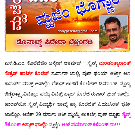
ಎಸ್.ಡಿ.ಎಂ. ಕೊಲೆಜಿಚೆಂ ಅನ್ಯೇಕ್ ಆಕರ್ಷಣ್ – ಸೈನ್ಸ್.
ಮಂಡಂತ್ಯಾರಾಂತ್
ಸೇಕ್ರೆಡ್ ಹಾರ್ಟ್ ಕೊಲೆಜ್
ಸುರ್ವಾತ್ ಜಾಲ್ಲಿ, ಪುಣ್ ಥಂಯ್ ಆರ್ಟ್ಸ್ ಆನಿ
ಕಾಮರ್ಸ್ ಮಾತ್ರ್ ಆಸ್‍ಲ್ಲೆಂ. ದೆಕುನ್ ಉಜಿರೆ ಕೊಲೆಜಿಕ್ ಡಿಮಾಂಡ್. ಮ್ಹಜ್ಯಾ
ಜಿಣ್ಯೆಂತ್ಲ್ಯಾ ವಿಚಿತ್ರಾಂ ಪಯ್ಕಿ ವಿಚಿತ್ರ್ ಹ್ಯಾಚ್ ಕೊಲೆಜಿ ರುಪಾರ್ ಫುಡ್ ಜಾಲ್ಲೆಂ.
ಹಾಂವ್‍ಯೀ ಸೈನ್ಸ್ ವಿದ್ಯಾರ್ಥಿ ಜಾವ್ನ್ ಹ್ಯಾ ಕೊಲೆಜಿಕ್ ಪಿಯುಸಿಂತ್ ಭರ್ತಿ
ಜಾಲ್ಲೊಂ. ಆಜಿಕ್ 29 ವರ್ಸಾಂ ಆಟ್ ಮ್ಹಯ್ನೆ ಉತರ್ಲೆ, ಪುಣ್ ಮ್ಹಾಕಾ
ಸೈನ್ಸ್
ಶಿಕೊಂಕ್
ಕಿತ್ಯಾಕ್ ಘಾಲ್ಲೆಂ
ಮ್ಹಳ್ಳೆಂ
ಆಜ್ ಪರ್ಯಾಂತ್ ಕಳೊಂಕ್ ನಾ!!!