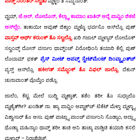
ಪಾಡ್ತ್ ನಿರಂತರ್ ಸಲ್ವತಾ
ಮ್ಹಳ್ಳೆಂ ತೆ ಸಮ್ಜನಾಂತ್.
ವ್ಹಯ್,
ಜೆ.ಆರ್. ಲೋಬೊನ್, ಕೆಲ್ಲ್ಯಾ ಕಾಮಾಂ ಖಾತಿರ್ ಆದ್ಲೆ ಪಾವ್ಟಿಂ ಜಿಕಜೆ
ಆಸ್‍ಲ್ಲೆಂ.
ತಾಕಾಯೀ ಆಪುಣ್ ಜಿಕ್ತಾಂ ಮ್ಹಳ್ಳೊ ಭರ್ವಸೊ ಆಸ್‍ಲ್ಲೊ. ಪುಣ್
ವಾಸ್ತವ್ ಅರ್ಥ್ ಕರುಂಕ್ ತೊ ಸಲ್ವಲ್ಲೊ.
ಖರಿ ಗಜಾಲ್ ಮ್ಹಳ್ಯಾರ್ ಲೋಬೊಕ್
ಸಲ್ವಂವ್ಕ್ ದೋನ್ ವರ್ಸಾಂ ಥಾವ್ನ್ಂಚ್ ವಿರೋಧಿಂನಿ ತಯಾರಿ ಕೆಲ್ಲಿ. ಪುಣ್
ಲೊಬಾಮ್ ಫಕತ್
ಪ್ರೆ
ಸ್ ಮೀಟ್ ಆಪವ್ನ್ ಸ್ಟೇಟ್‍ಮೆಂಟ್ ದಿಂವ್ಚ್ಯಾಂತ್‍ಚ್
ವ್ಯಸ್ತ್ ಆಸ್‍ಲ್ಲೊ.
ಹಕೀಗತ್ ಸಮ್ಜೊಂಕ್ ತೊ ವಿಫಲ್ ಜಾಲ್ಲೊ.
ದೆಕುನ್
ಚುನಾವಾಂತ್ ವೊಮ್ತೆಂ ಪಡ್ಲೊ.
ಜಾಲೆಂ, ಕೆಟ್ಟ ಮೇಲೆ ಬುದ್ಧಿ ಮ್ಹಣ್ತಾತ್, ತಶೆಂ ತರೀ ತೊ ಸುಧ್ರಾಲೊ
ಮ್ಹಣ್ಯೆತ್‍ಗೀ? ಖಂಡಿತ್ ನಾ. ಹ್ಯಾ ಪಾವ್ಟಿಂ ಆಪ್ಣಾಕ್‍ಚ್ ಟಿಕೆಟ್ ಮೆಳ್ತಾ ಮ್ಹಳ್ಳ್ಯಾ
ವಿಶ್ವಾಸಾರ್ ತೊ ಆಸಾ. ಪುಣ್ ಪಾಟ್ಲ್ಯಾ ಪಾಂಚ್ ವರ್ಸಾಂನಿ ಸೊಡ್ಯಾಂ, ಆದ್ಲ್ಯಾ
ಥೊಡ್ಯಾ ಮಹಿನ್ಯಾಂ ಥಾವ್ನ್ ತರೀ ತಾಚಿ ಆನಿ ತಾಚ್ಯಾ ಪಾಡ್ತಿಚಿ ತಯಾರಿ ಕಸಲಿ
ಮ್ಹಳ್ಯಾರ್ – ನಿರಾಶೆಚಿಚ್.