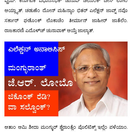
ವ್ಹಯ್. ಕರ್ನಾಟಕ ವಿಧಾನಸಭೆಕ್ ಚುನಾವ್ ಚಲೊಂಕ್ ದೀಸ್ ಲಾಗಿಂ
ಆಯ್ಲ್ಯಾತ್. ಚಡುಣೆಂ ದೋನ್ ಮಹಿನ್ಯಾಂ ಭಿತರ್ ಎಲೆಕ್ಷನ್ ಜಾವ್ನ್ ನವೊ
ಸರ್ಕಾರ್ ಘಡೊಂಕ್ ಲೊಕಾಚೆಂ ತೀರ್ಮಾನ್ ಜಾಹೀರ್ ಜಾತೆಲೆಂ.
ರಾಜಕಾರಣಿ ಎದೊಳ್‍ಚ್ ಚುನಾವಾಕ್ ಆಯ್ತೆ ಜಾಲ್ಯಾತ್.
ಆತಾಂ ಆಮಿ ಶೀದಾ ಮಂಗ್ಳುರ್ ಶ್ಹೆರಾಂತ್ಲೆಂ ಪೊಲಿಟಿಕ್ಸ್ ಇಲ್ಲೆಂ ಪಳೆಯಾಂ.