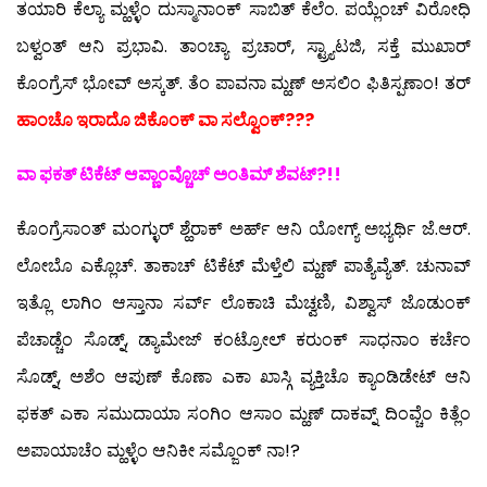
ತಯಾರಿ ಕೆಲ್ಯಾ ಮ್ಹಳ್ಳೆಂ ದುಸ್ಮಾನಾಂಕ್ ಸಾಬಿತ್ ಕೆಲೆಂ. ಪಯ್ಲೆಂಚ್ ವಿರೋಧಿ
ಬಳ್ವಂತ್ ಆನಿ ಪ್ರಭಾವಿ. ತಾಂಚ್ಯಾ ಪ್ರಚಾರ್, ಸ್ಟ್ರ್ಯಾಟಜಿ, ಸಕ್ತೆ ಮುಖಾರ್
ಕೊಂಗ್ರೆಸ್ ಭೋವ್ ಅಸ್ಕತ್. ತೆಂ ಪಾವನಾ ಮ್ಹಣ್ ಅಸಲಿಂ ಫಿತಿಸ್ಪಣಾಂ! ತರ್
ಹಾಂಚೊ ಇರಾದೊ ಜಿಕೊಂಕ್ ವಾ ಸಲ್ವೊಂಕ್???
ವಾ ಫಕತ್ ಟಿಕೆಟ್ ಆಪ್ಣಾಂವ್ಚೊಚ್ ಅಂತಿಮ್ ಶೆವಟ್?!!
ಕೊಂಗ್ರೆಸಾಂತ್ ಮಂಗ್ಳುರ್ ಶ್ಹೆರಾಕ್ ಅರ್ಹ್ ಆನಿ ಯೋಗ್ಯ್ ಅಭ್ಯರ್ಥಿ ಜೆ.ಆರ್.
ಲೋಬೊ ಎಕ್ಲೊಚ್. ತಾಕಾಚ್ ಟಿಕೆಟ್ ಮೆಳ್ತೆಲಿ ಮ್ಹಣ್ ಪಾತ್ಯೆವ್ಯೆತ್. ಚುನಾವ್
ಇತ್ಲೊ ಲಾಗಿಂ ಆಸ್ತಾನಾ ಸರ್ವ್ ಲೊಕಾಚಿ ಮೆಚ್ವಣಿ, ವಿಶ್ವಾಸ್ ಜೊಡುಂಕ್
ಪೆಚಾಡ್ಚೆಂ ಸೊಡ್ನ್, ಡ್ಯಾಮೇಜ್ ಕಂಟ್ರೋಲ್ ಕರುಂಕ್ ಸಾಧನಾಂ ಕರ್ಚೆಂ
ಸೊಡ್ನ್, ಅಶೆಂ ಆಪುಣ್ ಕೊಣಾ ಎಕಾ ಖಾಸ್ಗಿ ವ್ಯಕ್ತಿಚೊ ಕ್ಯಾಂಡಿಡೇಟ್ ಆನಿ
ಫಕತ್ ಎಕಾ ಸಮುದಾಯಾ ಸಂಗಿಂ ಆಸಾಂ ಮ್ಹಣ್ ದಾಕವ್ನ್ ದಿಂವ್ಚೆಂ ಕಿತ್ಲೆಂ
ಅಪಾಯಾಚೆಂ ಮ್ಹಳ್ಳೆಂ ಆನಿಕೀ ಸಮ್ಜೊಂಕ್ ನಾ!?