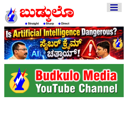
HOME
EDITORIAL
ENGLISH
KANNADA
INTERVIEWS
LITERATURE
ENTERTAINMENT
HEALTH
COMMUNITY