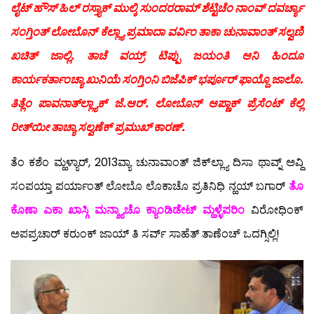
ಲೈಟ್ ಹೌಸ್ ಹಿಲ್ ರಸ್ತ್ಯಾಕ್ ಮುಲ್ಕಿ ಸುಂದರರಾಮ್ ಶೆಟ್ಟಿಚೆಂ ನಾಂವ್ ದವರ್ಚ್ಯಾ
ಸಂಗ್ತಿಂತ್ ಲೋಬೊನ್ ಕೆಲ್ಲ್ಯಾ ಪ್ರಮಾದಾ ವರ್ವಿಂ ತಾಕಾ ಚುನಾವಾಂತ್ ಸಲ್ವಣಿ
ಖಚಿತ್ ಜಾಲ್ಲಿ. ತಾಚೆ ವಯ್ರ್ ಟಿಪ್ಪು ಜಯಂತಿ ಆನಿ ಹಿಂದೂ
ಕಾರ್ಯಕರ್ತಾಂಚ್ಯಾ ಖುನಿಯೆ ಸಂಗ್ತಿಂನಿ ಬಿಜೆಪಿಕ್ ಭರ್ಪೂರ್ ಫಾಯ್ದೊ ಜಾಲೊ.
ತಿತ್ಲೆಂ ಪಾವನಾತ್‍ಲ್ಲ್ಯಾಕ್ ಜೆ.ಆರ್. ಲೋಬೊನ್ ಆಪ್ಣಾಕ್ ಪ್ರೆಸೆಂಟ್ ಕೆಲ್ಲಿ
ರೀತ್‍ಯೀ ತಾಚ್ಯಾ ಸಲ್ವಣೆಕ್ ಪ್ರಮುಖ್ ಕಾರಣ್.
ತೆಂ ಕಶೆಂ ಮ್ಹಳ್ಯಾರ್, 2013ವ್ಯಾ ಚುನಾವಾಂತ್ ಜಿಕ್‍ಲ್ಲ್ಯಾ ದಿಸಾ ಥಾವ್ನ್ ಅವ್ದಿ
ಸಂಪಯ್ತಾ ಪರ್ಯಾಂತ್ ಲೋಬೊ ಲೊಕಾಚೊ ಪ್ರತಿನಿಧಿ ನ್ಹಯ್ ಬಗಾರ್
ತೊ
ಕೊಣಾ ಎಕಾ ಖಾಸ್ಗಿ ಮನ್ಶ್ಯಾಚೊ ಕ್ಯಾಂಡಿಡೇಟ್ ಮ್ಹಳ್ಳೆಪರಿಂ
ವಿರೋಧಿಂಕ್
ಅಪಪ್ರಚಾರ್ ಕರುಂಕ್ ಜಾಯ್ ತಿ ಸರ್ವ್ ಸಾಹೆತ್ ತಾಣೆಂಚ್ ಒದಗ್ಸಿಲ್ಲಿ!