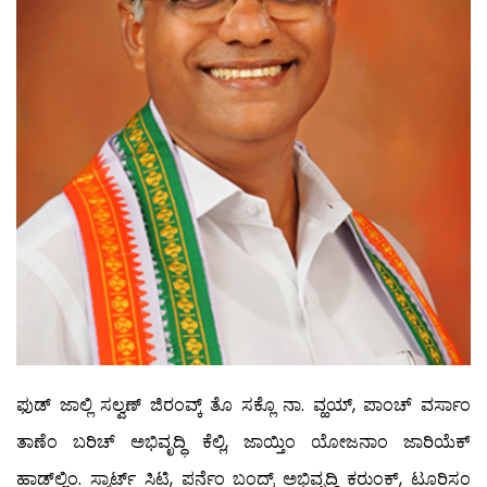
ಫುಡ್ ಜಾಲ್ಲಿ ಸಲ್ವಣ್ ಜಿರಂವ್ಕ್ ತೊ ಸಕ್ಲೊ ನಾ. ವ್ಹಯ್, ಪಾಂಚ್ ವರ್ಸಾಂ
ತಾಣೆಂ ಬರಿಚ್ ಅಭಿವೃದ್ಧಿ ಕೆಲ್ಲಿ, ಜಾಯ್ತಿಂ ಯೋಜನಾಂ ಜಾರಿಯೆಕ್
ಹಾಡ್‍ಲ್ಲಿಂ. ಸ್ಮಾರ್ಟ್ ಸಿಟಿ, ಪರ್ನೆಂ ಬಂದ್ರ್ ಅಭಿವೃದ್ಧಿ ಕರುಂಕ್, ಟೂರಿಸಂ