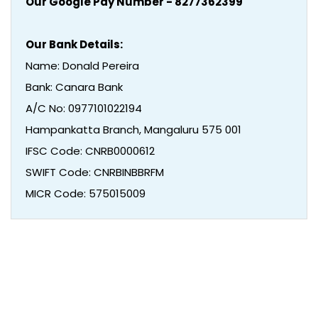
Our Google Pay Number - 8277362399
Our Bank Details:
Name: Donald Pereira
Bank: Canara Bank
A/C No: 0977101022194
Hampankatta Branch, Mangaluru 575 001
IFSC Code: CNRB0000612
SWIFT Code: CNRBINBBRFM
MICR Code: 575015009