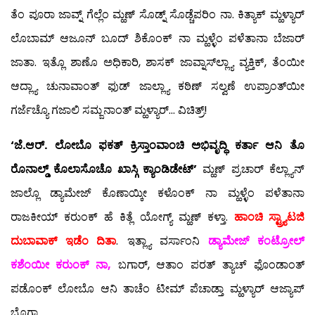
ತೆಂ ಪೂರಾ ಜಾವ್ನ್ ಗೆಲ್ಲೆಂ ಮ್ಹಣ್ ಸೊಡ್ನ್ ಸೊಡ್ಚೆಪರಿಂ ನಾ. ಕಿತ್ಯಾಕ್ ಮ್ಹಳ್ಯಾರ್
ಲೊಬಾಮ್ ಆಜೂನ್ ಬೂದ್ ಶಿಕೊಂಕ್ ನಾ ಮ್ಹಳ್ಳೆಂ ಪಳೆತಾನಾ ಬೆಜಾರ್
ಜಾತಾ. ಇತ್ಲೊ ಶಾಣೊ ಅಧಿಕಾರಿ, ಶಾಸಕ್ ಜಾವ್ನಾಸ್‍ಲ್ಲ್ಯಾ ವ್ಯಕ್ತಿಕ್, ತೆಂಯೀ
ಆದ್ಲ್ಯಾ ಚುನಾವಾಂತ್ ಫುಡ್ ಜಾಲ್ಲ್ಯಾ ಕಠಿಣ್ ಸಲ್ವಣೆ ಉಪ್ರಾಂತ್‍ಯೀ
ಗರ್ಜೆಚ್ಯೊ ಗಜಾಲಿ ಸಮ್ಜನಾಂತ್ ಮ್ಹಳ್ಯಾರ್… ವಿಚಿತ್ರ್!
‘ಜೆ.ಆರ್. ಲೋಬೊ ಫಕತ್ ಕ್ರಿಸ್ತಾಂವಾಂಚಿ ಅಭಿವೃದ್ಧಿ ಕರ್ತಾ ಆನಿ ತೊ
ರೊನಾಲ್ಡ್ ಕೊಲಾಸೊಚೊ ಖಾಸ್ಗಿ ಕ್ಯಾಂಡಿಡೇಟ್’
ಮ್ಹಣ್ ಪ್ರಚಾರ್ ಕೆಲ್ಲ್ಯಾನ್
ಜಾಲ್ಲೊ ಡ್ಯಾಮೇಜ್ ಕೊಣಾಯ್ಕೀ ಕಳೊಂಕ್ ನಾ ಮ್ಹಳ್ಳೆಂ ಪಳೆತಾನಾ
ರಾಜಕೀಯ್ ಕರುಂಕ್ ಹೆ ಕಿತ್ಲೆ ಯೋಗ್ಯ್ ಮ್ಹಣ್ ಕಳ್ತಾ.
ಹಾಂಚಿ ಸ್ಟ್ರ್ಯಾಟಜಿ
ದುಬಾವಾಕ್ ಇಡೆಂ ದಿತಾ
. ಇತ್ಲ್ಯಾ ವರ್ಸಾಂನಿ
ಡ್ಯಾಮೇಜ್ ಕಂಟ್ರೋಲ್
ಕಶೆಂಯೀ ಕರುಂಕ್ ನಾ,
ಬಗಾರ್, ಆತಾಂ ಪರತ್ ತ್ಯಾಚ್ ಫೊಂಡಾಂತ್
ಪಡೊಂಕ್ ಲೋಬೊ ಆನಿ ತಾಚೆಂ ಟೀಮ್ ಪೆಚಾಡ್ತಾ ಮ್ಹಳ್ಯಾರ್ ಆಜ್ಯಾಪ್
ಭೊಗ್ತಾ.