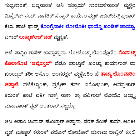
ಸುಧ್ರನಾಂತ್, ಬದ್ಲನಾಂತ್ ಆನಿ ಚತ್ರಾಯ್ ಸಾಂಬಾಳಿನಾಂತ್ ಮ್ಹಳ್ಳೆಂ
ಮಿಸ್ತೆರ್‌ಚ್ ಸಯ್. ನಾಗರಿಕ್ ಸನ್ಮಾನ್ ಕಾರ್ಯೆಂ ಮ್ಹಣ್ ಜಬರ್‌ದಸ್ತ್ ಪ್ರಚಾರ್
ಕೆಲಾ. ಹಾಚೆ ಥಾವ್ನ್
ಕೊಂಗ್ರೆಸಾಕೀ ಲೋಬೊಕೀ ಫಾಯ್ದೊ ಖಂಡಿತ್ ಜಾಯ್ನಾ,
ಬಗಾರ್
ಲುಕ್ಸಾಣ್‍ಂಚ್ ಚಡ್
ಮ್ಹಣ್ಯೆತ್.
ಆದ್ಲೆ ಪಾವ್ಟಿಂ ಶಾಸಕ್ ಜಾವ್ನಾಸ್ತಾನಾ, ಲೋಬೊಚ್ಯಾ ಭೊಂವ್ತೊಣಿಂ
ರೊನಾಲ್ಡ್
ಕೊಲಾಸೊಚೆ ‘ಆಪೊಸ್ತಲ್’
ವೆಡೊ ಘಾಲ್ತಾಲೆ. ಖಂಚ್ಯಾ ಕಾರ್ಯಾಂತ್ ವಾ
ಖಂಯ್ಸರ್ ತರೀ ಆಸೊಂ, ಅಂಗರಕ್ಷಕ್ ಮ್ಹಳ್ಳೆಪರಿಂ ಹೆ
ತಾಚ್ಯಾ ಭೊಂವಾರಿಂ
ಆಸ್ತಾಲೆ.
ಪಳೆತೆಲ್ಯಾಂಕ್, ಪ್ರತ್ಯೇಕ್ ಕರ್ನ್ ವಿರೋಧಿಂಕ್, ಅಪಪ್ರಚಾರ್
ಕರುಂಕ್ ಹಾಚೆ ವರ್ತಿ ಸಾಕ್ಸ್ ನಾಕಾ. ತ್ಯಾ ವರ್ವಿಂಚ್ ಲೋಬೊ ಆದ್ಲ್ಯಾ
ಚುನಾವಾಂತ್ ವ್ಹಡ್ ಅಂತರಾರ್ ಸಲ್ವಲ್ಲೊ.
ಆನಿ ಆತಾಂ ಚುನಾವ್ ಹುಂಬ್ರಾರ್ ಆಸ್ತಾನಾ, ಪರತ್ ತೆಂಚ್ ಕಾಮ್, ಆನಿಕೀ
ವ್ಹಡ್ ಮಟ್ಟಾರ್ ಕರುಂಕ್ ವಚೊನ್ ಲೋಬೊನ್ ಚುನಾವಾ ಬಾಬ್ತಿನ್ ಕಸಲಿ