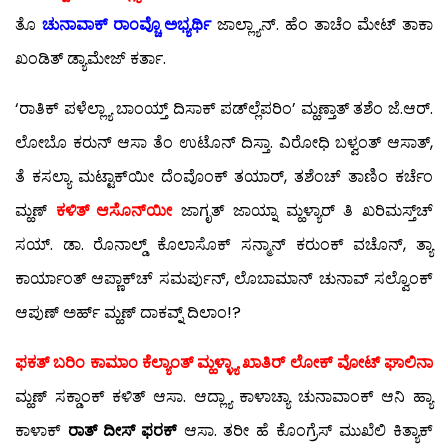
ತೊ
ಚುನಾವಾಕ್ ರಾಂವ್ಚೊ ಅಭ್ಯರ್ಥಿ
ಜಾಲ್ಲ್ಯಾನ್. ಹೆಂ ತಾಚೆಂ ಮೇಟ್ ತಾಕಾ
ಖಂಡಿತ್ ಡ್ಯಾಮೇಜ್ ಕರ್ತಾ.
‘ರಾತಿಕ್ ಪಳೆಲ್ಲ್ಯಾ ಬಾಂಯ್ತ್ ದಿಸಾಕ್ ಪಡ್‍ಲ್ಲೆಪರಿಂ’ ಮ್ಹಣ್ತಾತ್ ತಶೆಂ ಜೆ.ಆರ್.
ಲೋಬೊ ಕರುನ್ ಆಸಾ ತೆಂ ಉಟೊನ್ ದಿಸ್ತಾ. ವಿರೋಧಿ ಬಳ್ವಂತ್ ಆಸಾತ್,
ತೆ ಕಸಲ್ಯಾ ಮಟ್ಟಾಕ್‍ಯೀ ದೆಂವೊಂಕ್ ತಯಾರ್, ತಶೆಂಚ್ ತಾಣಿಂ ಕರ್ಚೆಂ
ಮ್ಹಣ್
ಕಳಿತ್ ಆಸೊನ್‍ಯೀ
ಜಾಗೃತ್ ಜಾಯ್ನಾ ಮ್ಹಳ್ಯಾರ್ ತಿ ಖರಿಮಸ್ತ್‌ಚ್
ಸಯ್. ಡಾ. ರೊನಾಲ್ಡ್ ಕೊಲಾಸೊಕ್ ಸನ್ಮಾನ್ ಕರುಂಕ್ ವಚೊನ್, ತ್ಯಾ
ಕಾರ್ಯಾಂತ್ ಆಪ್ಣಾಕ್‍ಚ್ ಸಮರ್ಪುನ್, ಲೊಬಾಮಾನ್ ಚುನಾವ್ ಸಲ್ವೊಂಕ್
ಆಪುಣ್ ಅರ್ಹ್ ಮ್ಹಣ್ ದಾಕವ್ನ್ ದಿಲಾಂ!?
ಫಕತ್ ಬರಿಂ ಕಾಮಾಂ ಕೆಲ್ಯಾಂತ್ ಮ್ಹಳ್ಳ್ಯಾ ಖಾತಿರ್ ಲೋಕ್ ವೋಟ್ ಘಾಲಿನಾ
ಮ್ಹಣ್ ಸಕ್ಡಾಂಕ್ ಕಳಿತ್ ಆಸಾ. ಆದ್ಲ್ಯಾ ಕಾಳಾಚ್ಯಾ ಚುನಾವಾಂಕ್ ಆನಿ ಹ್ಯಾ
ಕಾಳಾಕ್
ರಾತ್ ದೀಸ್ ಫರಕ್
ಆಸಾ. ತರೀ ಹೆ ಕೊಂಗ್ರೆಸ್ ಮುಖೆಲಿ ಕಿತ್ಯಾಕ್