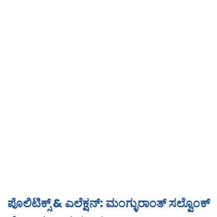
ಪೊಲಿಟಿಕ್ಸ್ & ಎಲೆಕ್ಷನ್: ಮಂಗ್ಳುರಾಂತ್ ಸಲ್ವೊಂಕ್