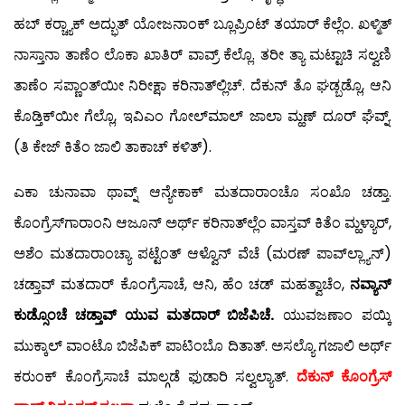
ಹಬ್ ಕರ್‍ಚ್ಯಾಕ್ ಅದ್ಭುತ್ ಯೋಜನಾಂಕ್ ಬ್ಲೂಪ್ರಿಂಟ್ ತಯಾರ್ ಕೆಲ್ಲೆಂ. ಖಳ್ಮಿತ್
ನಾಸ್ತಾನಾ ತಾಣೆಂ ಲೊಕಾ ಖಾತಿರ್ ವಾವ್ರ್ ಕೆಲ್ಲೊ. ತರೀ ತ್ಯಾ ಮಟ್ಟಾಚಿ ಸಲ್ವಣಿ
ತಾಣೆಂ ಸಪ್ಣಾಂತ್‍ಯೀ ನಿರೀಕ್ಷಾ ಕರಿನಾತ್‍ಲ್ಲಿಚ್. ದೆಕುನ್ ತೊ ಘಡ್ಬಡ್ಲೊ, ಆನಿ
ಕೊಡ್ತಿಕ್‍ಯೀ ಗೆಲ್ಲೊ, ಇವಿಎಂ ಗೋಲ್‍ಮಾಲ್ ಜಾಲಾ ಮ್ಹಣ್ ದೂರ್ ಘೆವ್ನ್.
(ತಿ ಕೇಜ್ ಕಿತೆಂ ಜಾಲಿ ತಾಕಾಚ್ ಕಳಿತ್).
ಎಕಾ ಚುನಾವಾ ಥಾವ್ನ್ ಆನ್ಯೇಕಾಕ್ ಮತದಾರಾಂಚೊ ಸಂಖೊ ಚಡ್ತಾ.
ಕೊಂಗ್ರೆಸ್‍ಗಾರಾಂನಿ ಆಜೂನ್ ಅರ್ಥ್ ಕರಿನಾತ್‍ಲ್ಲೆಂ ವಾಸ್ತವ್ ಕಿತೆಂ ಮ್ಹಳ್ಯಾರ್,
ಅಶೆಂ ಮತದಾರಾಂಚ್ಯಾ ಪಟ್ಟೆಂತ್ ಆಳ್ವೊನ್ ವೆಚೆ (ಮರಣ್ ಪಾವ್‍ಲ್ಲ್ಯಾನ್)
ಚಡ್ತಾವ್ ಮತದಾರ್ ಕೊಂಗ್ರೆಸಾಚೆ, ಆನಿ, ಹೆಂ ಚಡ್ ಮಹತ್ವಾಚೆಂ,
ನವ್ಯಾನ್
ಕುಡ್ಸೊಂಚೆ ಚಡ್ತಾವ್ ಯುವ ಮತದಾರ್ ಬಿಜೆಪಿಚೆ.
ಯುವಜಣಾಂ ಪಯ್ಕಿ
ಮುಕ್ಕಾಲ್ ವಾಂಟೊ ಬಿಜೆಪಿಕ್ ಪಾಟಿಂಬೊ ದಿತಾತ್. ಅಸಲ್ಯೊ ಗಜಾಲಿ ಅರ್ಥ್
ಕರುಂಕ್ ಕೊಂಗ್ರೆಸಾಚೆ ಮಾಲ್ಗಡೆ ಫುಡಾರಿ ಸಲ್ವಲ್ಯಾತ್.
ದೆಕುನ್ ಕೊಂಗ್ರೆಸ್