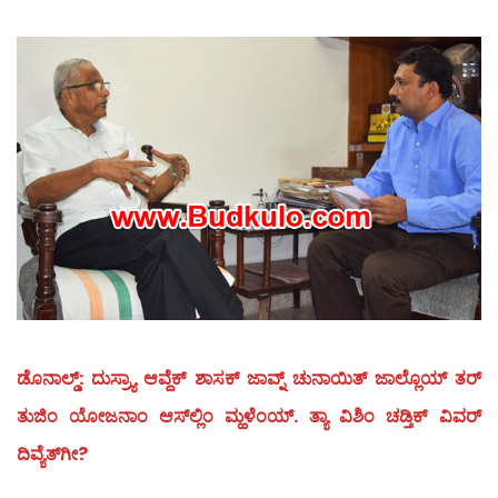
ಡೊನಾಲ್ಡ್: ದುಸ್ರ್ಯಾ ಆವ್ದೆಕ್ ಶಾಸಕ್ ಜಾವ್ನ್ ಚುನಾಯಿತ್ ಜಾಲ್ಲೊಯ್ ತರ್
ತುಜಿಂ ಯೋಜನಾಂ ಆಸ್‍ಲ್ಲಿಂ ಮ್ಹಳೆಂಯ್. ತ್ಯಾ ವಿಶಿಂ ಚಡ್ತಿಕ್ ವಿವರ್
ದಿವ್ಯೆತ್‍ಗೀ?