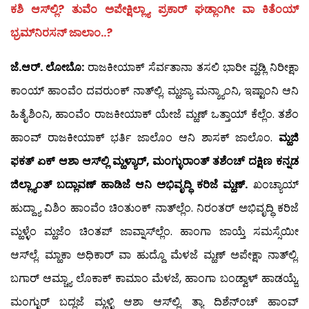
ಕಶಿ ಆಸ್‍ಲ್ಲಿ? ತುವೆಂ ಅಪೇಕ್ಷಿಲ್ಲ್ಯಾ ಪ್ರಕಾರ್ ಘಡ್ಲಾಂಗೀ ವಾ ಕಿತೆಂಯ್
ಭ್ರಮ್‍ನಿರಸನ್ ಜಾಲಾಂ..?
ಜೆ.ಆರ್. ಲೋಬೊ:
ರಾಜಕೀಯಾಕ್ ಸೆರ್ವತಾನಾ ತಸಲಿ ಭಾರೀ ವ್ಹಡ್ಲಿ ನಿರೀಕ್ಷಾ
ಕಾಂಯ್ ಹಾಂವೆಂ ದವರುಂಕ್ ನಾತ್‍ಲ್ಲಿ. ಮ್ಹಜ್ಯಾ ಮನ್ಶ್ಯಾಂನಿ, ಇಷ್ಟಾಂನಿ ಆನಿ
ಹಿತೈಶಿಂನಿ, ಹಾಂವೆಂ ರಾಜಕೀಯಾಕ್ ಯೇಜೆ ಮ್ಹಣ್ ಒತ್ತಾಯ್ ಕೆಲ್ಲೆಂ. ತಶೆಂ
ಹಾಂವ್ ರಾಜಕೀಯಾಕ್ ಭರ್ತಿ ಜಾಲೊಂ ಆನಿ ಶಾಸಕ್ ಜಾಲೊಂ.
ಮ್ಹಜಿ
ಫಕತ್ ಏಕ್ ಆಶಾ ಆಸ್‍ಲ್ಲಿ ಮ್ಹಳ್ಯಾರ್, ಮಂಗ್ಳುರಾಂತ್ ತಶೆಂಚ್ ದಕ್ಷಿಣ ಕನ್ನಡ
ಜಿಲ್ಲ್ಯಾಂತ್ ಬದ್ಲಾವಣ್ ಹಾಡಿಜೆ ಆನಿ ಅಭಿವೃದ್ಧಿ ಕರಿಜೆ ಮ್ಹಣ್.
ಖಂಚ್ಯಾಯ್
ಹುದ್ದ್ಯಾ ವಿಶಿಂ ಹಾಂವೆಂ ಚಿಂತುಂಕ್ ನಾತ್‍ಲ್ಲೆಂ. ನಿರಂತರ್ ಅಭಿವೃದ್ಧಿ ಕರಿಜೆ
ಮ್ಹಳ್ಳೆಂ ಮ್ಹಜೆಂ ಚಿಂತಪ್ ಜಾವ್ನಾಸ್‍ಲ್ಲೆಂ. ಹಾಂಗಾ ಜಾಯ್ತೆ ಸಮಸ್ಸೆಯೀ
ಆಸ್‍ಲ್ಲೆ. ಮ್ಹಾಕಾ ಅಧಿಕಾರ್ ವಾ ಹುದ್ದೊ ಮೆಳಜೆ ಮ್ಹಣ್ ಅಪೇಕ್ಷಾ ನಾತ್‍ಲ್ಲಿ.
ಬಗಾರ್ ಆಮ್ಚ್ಯಾ ಲೊಕಾಕ್ ಕಾಮಾಂ ಮೆಳಜೆ, ಹಾಂಗಾ ಬಂಡ್ವಾಳ್ ಹಾಡಯ್ಜೆ,
ಮಂಗ್ಳುರ್ ಬದ್ಲಜೆ ಮ್ಹಳ್ಳಿ ಆಶಾ ಆಸ್‍ಲ್ಲಿ. ತ್ಯಾ ದಿಶೆನ್‍ಂಚ್ ಹಾಂವ್