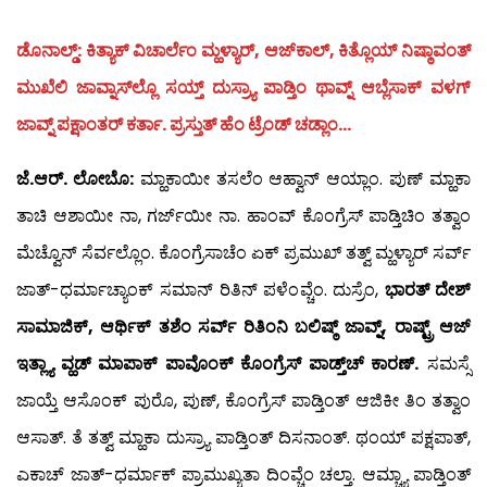
ಡೊನಾಲ್ಡ್: ಕಿತ್ಯಾಕ್ ವಿಚಾರ್ಲೆಂ ಮ್ಹಳ್ಯಾರ್, ಆಜ್‍ಕಾಲ್, ಕಿತ್ಲೊಯ್ ನಿಷ್ಠಾವಂತ್
ಮುಖೆಲಿ ಜಾವ್ನಾಸ್‍ಲ್ಲೊ ಸಯ್ತ್ ದುಸ್ರ್ಯಾ ಪಾಡ್ತಿಂ ಥಾವ್ನ್ ಆಬ್ಲೆಸಾಕ್ ವಳಗ್
ಜಾವ್ನ್ ಪಕ್ಷಾಂತರ್ ಕರ್ತಾ. ಪ್ರಸ್ತುತ್ ಹೆಂ ಟ್ರೆಂಡ್ ಚಡ್ಲಾಂ…
ಜೆ.ಆರ್. ಲೋಬೊ:
ಮ್ಹಾಕಾಯೀ ತಸಲೆಂ ಆಹ್ವಾನ್ ಆಯ್ಲಾಂ. ಪುಣ್ ಮ್ಹಾಕಾ
ತಾಚಿ ಆಶಾಯೀ ನಾ, ಗರ್ಜ್‍ಯೀ ನಾ. ಹಾಂವ್ ಕೊಂಗ್ರೆಸ್ ಪಾಡ್ತಿಚಿಂ ತತ್ವಾಂ
ಮೆಚ್ವೊನ್ ಸೆರ್ವಲ್ಲೊಂ. ಕೊಂಗ್ರೆಸಾಚೆಂ ಏಕ್ ಪ್ರಮುಖ್ ತತ್ವ್ ಮ್ಹಳ್ಯಾರ್ ಸರ್ವ್
ಜಾತ್-ಧರ್ಮಾಚ್ಯಾಂಕ್ ಸಮಾನ್ ರಿತಿನ್ ಪಳೆಂವ್ಚೆಂ. ದುಸ್ರೆಂ,
ಭಾರತ್ ದೇಶ್
ಸಾಮಾಜಿಕ್, ಆರ್ಥಿಕ್ ತಶೆಂ ಸರ್ವ್ ರಿತಿಂನಿ ಬಲಿಷ್ಠ್ ಜಾವ್ನ್, ರಾಷ್ಟ್ರ್ ಆಜ್
ಇತ್ಲ್ಯಾ ವ್ಹಡ್ ಮಾಪಾಕ್ ಪಾವೊಂಕ್ ಕೊಂಗ್ರೆಸ್ ಪಾಡ್ತ್‌ಚ್ ಕಾರಣ್.
ಸಮಸ್ಸೆ
ಜಾಯ್ತೆ ಆಸೊಂಕ್ ಪುರೊ, ಪುಣ್, ಕೊಂಗ್ರೆಸ್ ಪಾಡ್ತಿಂತ್ ಆಜಿಕೀ ತಿಂ ತತ್ವಾಂ
ಆಸಾತ್. ತೆ ತತ್ವ್ ಮ್ಹಾಕಾ ದುಸ್ರ್ಯಾ ಪಾಡ್ತಿಂತ್ ದಿಸನಾಂತ್. ಥಂಯ್ ಪಕ್ಷಪಾತ್,
ಎಕಾಚ್ ಜಾತ್-ಧರ್ಮಾಕ್ ಪ್ರಾಮುಖ್ಯತಾ ದಿಂವ್ಚೆಂ ಚಲ್ತಾ. ಆಮ್ಚ್ಯಾ ಪಾಡ್ತಿಂತ್