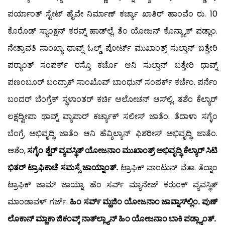
ಪರ್ಯಾಂತ್ ಸ್ಟೇಟ್ ಹೈವೇ ನಿರ್ಮಾಣ್ ಕರ್ಚ್ಯಾ ಖಾತಿರ್ ಹಾಂವೆಂ ರು. 10
ಕೊರೊಡ್ ಸ್ಯಾಂಕ್ಷನ್ ಕರವ್ನ್ ಹಾಡ್‍ಲ್ಲೆ. ತೆಂ ಯೋಜನ್ ಕೊನ್ಶ್ಯಾಕ್ ಪಡ್ಲಾಂ.
ನೇತ್ರಾವತಿ ಸಾಂಖ್ಯಾ ಥಾವ್ನ್ ಓಲ್ಡ್ ಪೋರ್ಟ್ ಮುಖಾಂತ್ರ್ ಸುಲ್ತಾನ್ ಬತ್ತೇರಿ
ಪರ‍್ಯಾಂತ್ ಸಂಪರ್ಕ್ ರಸ್ತೊ ಕರ್ಚೊ ಆನಿ ಸುಲ್ತಾನ್ ಬತ್ತೇರಿ ಥಾವ್ನ್
ಪಣಂಬೂರ್ ಬಂದ್ರಾಕ್ ಸಾಂಖೊವ್ ಬಾಂಧುನ್ ಸಂಪರ್ಕ್ ಕರ್ಚೆಂ. ಪರ್ನೆಂ
ಬಂದರ್ ಬೆಂಗ್ರೆಕ್ ಸ್ಥಳಾಂತರ್ ಕರ್ಚಿ ಆಲೋಚನ್ ಆಸ್‍ಲ್ಲಿ. ತಶೆಂ ಕೆಲ್ಯಾರ್
ಲಕ್ಷದ್ವೀಪಾ ಥಾವ್ನ್ ವ್ಯಾಪಾರ್ ಕರ್ಚ್ಯಾಕ್ ಸಲೀಸ್ ಜಾತೆಂ. ತೆದಾಳಾ ಸಗ್ಳೆಂ
ಬೆಂಗ್ರೆ ಅಭಿವೃದ್ಧಿ ಜಾತೆಂ ಆನಿ ಹೆವ್ಶಿಲ್ಯಾನ್ ಫಿಶರೀಸ್ ಅಭಿವೃದ್ಧಿ ಜಾತೆಂ.
ಅಶೆಂ,
ಸಗ್ಳೆಂ ಶ್ಹೆರ್ ವ್ಯವಸ್ಥಿತ್ ಯೋಜನಾಂ ಮುಖಾಂತ್ರ್ ಅಭಿವೃದ್ಧಿ ಕೆಲ್ಯಾರ್ ಸಿಟಿ
ಭಿತರ್ ಟ್ರಾಫಿಕಾಚೆ ಸಮಸ್ಸೆ ಜಾಯ್ನಾಂತ್.
ಟ್ರಾಫಿಕ್ ವಾಂಟುನ್ ವೆತಾ. ತೆದ್ನಾಂ
ಟ್ರಾಫಿಕ್ ಜಾಮ್ ಜಾಯ್ನಾ. ಹೆಂ ಸರ್ವ್ ಮ್ಯಾನೇಜ್ ಕರುಂಕ್ ವ್ಯವಸ್ಥಿತ್
ಮಾಂಡಾವಳ್ ಗರ್ಜ್.
ಹಿಂ ಸರ್ವ್ ಮ್ಹಜಿಂ ಯೋಜನಾಂ ಜಾವ್ನಾಸ್‍ಲ್ಲಿಂ. ಪುಣ್
ಲೊಕಾನ್ ಮ್ಹಾಕಾ ಜಿಕಂವ್ಕ್ ನಾತ್‍ಲ್ಲ್ಯಾನ್ ಹಿಂ ಯೋಜನಾಂ ಬಾಕಿ ಪಡ್ಲ್ಯಾಂತ್.