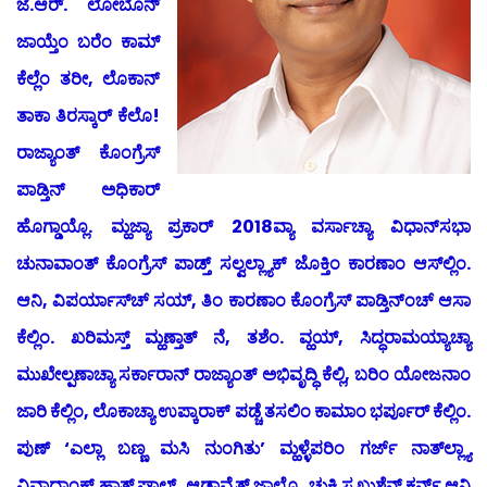
ಜೆ.ಆರ್. ಲೋಬೊನ್
ಜಾಯ್ತೆಂ ಬರೆಂ ಕಾಮ್
ಕೆಲ್ಲೆಂ ತರೀ, ಲೊಕಾನ್
ತಾಕಾ ತಿರಸ್ಕಾರ್ ಕೆಲೊ!
ರಾಜ್ಯಾಂತ್ ಕೊಂಗ್ರೆಸ್
ಪಾಡ್ತಿನ್ ಅಧಿಕಾರ್
ಹೊಗ್ಡಾಯ್ಲೊ. ಮ್ಹಜ್ಯಾ ಪ್ರಕಾರ್ 2018ವ್ಯಾ ವರ್ಸಾಚ್ಯಾ ವಿಧಾನ್‍ಸಭಾ
ಚುನಾವಾಂತ್ ಕೊಂಗ್ರೆಸ್ ಪಾಡ್ತ್ ಸಲ್ವಲ್ಲ್ಯಾಕ್ ಜೊಕ್ತಿಂ ಕಾರಣಾಂ ಆಸ್‍ಲ್ಲಿಂ.
ಆನಿ, ವಿಪರ್ಯಾಸ್‍ಚ್ ಸಯ್, ತಿಂ ಕಾರಣಾಂ ಕೊಂಗ್ರೆಸ್ ಪಾಡ್ತಿನ್‍ಂಚ್ ಆಸಾ
ಕೆಲ್ಲಿಂ. ಖರಿಮಸ್ತ್ ಮ್ಹಣ್ತಾತ್ ನೆ, ತಶೆಂ. ವ್ಹಯ್, ಸಿದ್ಧರಾಮಯ್ಯಾಚ್ಯಾ
ಮುಖೇಲ್ಪಣಾಚ್ಯಾ ಸರ್ಕಾರಾನ್ ರಾಜ್ಯಾಂತ್ ಅಭಿವೃದ್ಧಿ ಕೆಲ್ಲಿ, ಬರಿಂ ಯೋಜನಾಂ
ಜಾರಿ ಕೆಲ್ಲಿಂ, ಲೊಕಾಚ್ಯಾ ಉಪ್ಕಾರಾಕ್ ಪಡ್ಚೆ ತಸಲಿಂ ಕಾಮಾಂ ಭರ್ಪೂರ್ ಕೆಲ್ಲಿಂ.
ಪುಣ್ ‘ಎಲ್ಲಾ ಬಣ್ಣ ಮಸಿ ನುಂಗಿತು’ ಮ್ಹಳ್ಳೆಪರಿಂ ಗರ್ಜ್ ನಾತ್‍ಲ್ಲ್ಯಾ
ವಿವಾದಾಂಕ್ ಹಾತ್ ಘಾಲ್ನ್, ಆಡಾವ್ಯೆತ್ ಜಾಲ್ಲ್ಯೊ ಚುಕಿ ಸ್ವಖುಶೆನ್ ಕರ್ನ್ ಆನಿ