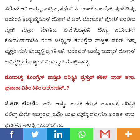
ಸಭೆಂತ್ ಆನಿ ಆಮ್ಚ್ಯಾ ಪಾಡ್ತಿಚ್ಯಾ ಸಭೆಂನಿ ತಿ ಗಜಾಲ್ ಉಲವ್ಯೆತ್. ಪುಣ್ ಟಿಪ್ಪು
ಜಯಂತಿ ಕೆಲ್ಯಾ ಮ್ಹಣೊನ್ ಲೋಕ್ ಜೆ.ಆರ್. ಲೋಬೊಕ್ ವೋಟ್ ಘಾಲಿನಾ
ಮ್ಹಣ್ ಮ್ಹಾಕಾ ಭೊಗನಾ. ಬಿ.ಜೆ.ಪಿ.ಚ್ಯಾಂನಿ ಟಿಪ್ಪು ಜಯಂತಿಕ್
ಕೋಮುವಾದಾಚೊ ರಂಗ್ ದಿಲ್ಲ್ಯಾನ್ ಕೊಂಗ್ರೆಸ್ ಪಾಡ್ತಿಕ್ ಮಾರ್ ಬಸ್ಲಾ
ಮ್ಹಳ್ಳೆಂ ಸತ್. ಕೊಡ್ಯಾಳ್ಚಿ ಪ್ರಗತಿ ಆನಿ ಬರೆಂಪಣ್ ಜಾಯ್ಜೆ ಜಾಲ್ಯಾರ್ ಲೊಕಾನ್
ಅಭಿವೃದ್ಧಿ ಕರ್ತೆಲ್ಯಾಂಕ್ ವಿಂಚ್ಲ್ಯಾರ್ ಮಾತ್ರ್ ಸಾಧ್ಯ್.
ಡೊನಾಲ್ಡ್: ಕೊಂಗ್ರೆಸ್ ಪಾಡ್ತಿಚಿ ಪರಿಸ್ಥಿತಿ ಪ್ರಸ್ತುತ್ ಕಠಿಣ್ ಪಾಡ್ ಆಸಾ.
ಫುಡಾರಾ ವಿಶಿಂ ಕಿತೆಂ ಆಲೋಚನ್..?
ಜೆ.ಆರ್. ಲೋಬೊ:
ಆಮಿ ಆಮ್ಚೆಂ ಕಾಮ್ ಕರುನ್ ಆಸಾಂವ್. ಪರಿಸ್ಥಿತಿ
ಪಳೆವ್ನ್ ಮೇಟ್ ಕಾಡ್ತಾಂವ್. ಬರೆಂ ಜಾತಾ ಮ್ಹಳ್ಳೊ ಭರ್ವಸೊ ಖಂಡಿತ್ ಆಸಾ.
ಭರ್ವಸೊ ಸಾಂಡ್ಚಿ ಗಜಾಲ್‍ಚ್ ನಾ.
Send
Feedback to: budkuloepaper@gmail.com