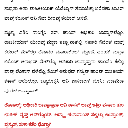
ಸಾಧ್ಯತಾ ಆಸಾ. ರಾಜಕೀಯಾಕ್ ಯೆತೆಲ್ಯಾನ್ ಸಮಾಜೆಚ್ಯಾ ಬರೆಪಣಾ ಖಾತಿರ್
ವಾವ್ರ್ ಕರುಂಕ್ ಆನಿ ಸೆವಾ ದೀಂವ್ಕ್ ತಯಾರ್ ಆಸಜೆ.
ಮ್ಹಜ್ಯಾ ವಿಶಿಂ ಸಾಂಗ್ಚೆಂ ತರ್, ಹಾಂವ್ ಅಧಿಕಾರಿ ಜಾವ್ನಾಸ್‍ಲ್ಲೊಂ.
ರಾಜಕೀಯಾಕ್ ಯೇಂವ್ಕ್ ಮ್ಹಾಕಾ ಇಚ್ಛಾ ನಾತ್‍ಲ್ಲಿ. ಸರ್ಕಾರಿ ಸೆವೆಂತ್ ವಾವ್ರ್
ಕರುಂಕ್ ಮೆಳ್‍ಲ್ಲೆಂ ದೆವಾಚೆಂ ಬೆಸಾಂವ್‍ಂಚ್ ಮ್ಹಣಜೆ. ಥಂಯ್ ಮ್ಹಾಕಾ
ಬರೊಚ್ ಅನುಭವ್ ಮೆಳ್‍ಲ್ಲೊ. ಅಧಿಕಾರಿ ಜಾವ್ನಾಸ್ತಾನಾ ಹಾಂವೆಂ ಕೆಲ್ಲೊ
ವಾವ್ರ್ ಲೊಕಾನ್ ಪಳೆಲ್ಲೊ. ತೊಚ್ ಅನುಭವ್ ಗಳ್ಸುನ್ ಹಾಂವ್ ರಾಜಕೀಯ್
ಶೆತಾಕ್ ಆಯಿಲ್ಲೊಂ. ಬ್ಯೂರೊಕ್ರಸಿ ಆನಿ ಶಾಸಕಾಂಗ್ ದೊನೀ ಎಕಾಮೆಕಾ
ಪೂರಕ್ ಜಾವ್ನಾಸಾತ್.
ಡೊನಾಲ್ಡ್: ಅಧಿಕಾರಿ ಜಾವ್ನಾಸ್ತಾನಾ ಆನಿ ಶಾಸಕ್ ಜಾವ್ನ್ ಇತ್ಲಿಂ ವರ್ಸಾಂ ತುಂ
ಭಾರಿಚ್ ವ್ಯಸ್ತ್ ಆಸ್‍ಲ್ಲೊಯ್. ಆದ್ಲ್ಯಾ ಚುನಾವಾಂತ್ ಸಲ್ವಲ್ಯಾ ಉಪ್ರಾಂತ್,
ಪ್ರಸ್ತುತ್, ತುಕಾ ಕಶೆಂ ಭೊಗ್ತಾ?