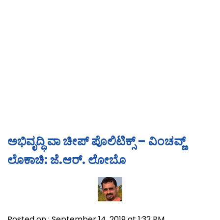
ಅಭಿವೃದ್ಧಿ ವಾ ಚೀಪ್ ಪೊಲಿಟಿಕ್ಸ್ – ವಿಂಚವ್ಣ್
ಲೊಕಾಚಿ: ಜೆ.ಆರ್. ಲೋಬೊ
Posted on : September 14, 2019 at 1:32 PM