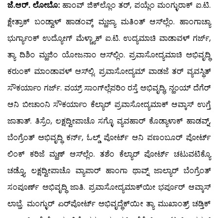
ಜೆ.ಆರ್. ಲೋಬೊ:
ಹಾಂವ್ ಜಿಕ್‍ಲ್ಲೊಂ ತರ್, ಪಯ್ಲೆಂ ಮಂಗ್ಳುರಾಕ್ ಐ.ಟಿ.
ಕ್ಷೇತ್ರಾಕ್ ಬಂಡ್ವಾಳ್ ಹಾಡಂವ್ಕ್ ಮ್ಹಜ್ಯಾ ಮತಿಂತ್ ಆಸ್‍ಲ್ಲೆಂ. ಹಾಂಗಾಚ್ಯಾ
ಭುರ್ಗ್ಯಾಂಕ್ ಉದ್ಯೋಗ್ ಮೆಳ್ಚ್ಯಾಕ್ ಐ.ಟಿ. ಉದ್ಯಮಾಚಿ ವಾಡಾವಳ್ ಗರ್ಜ್,
ತ್ಯಾ ದಿಶಿಂ ಮ್ಹಜಿಂ ಯೋಜನಾಂ ಆಸ್‍ಲ್ಲಿಂ. ಪ್ರವಾಸೋದ್ಯಮಾಚಿ ಅಭಿವೃದ್ಧಿ
ಕರುಂಕ್ ಮಾಂಡಾವಳ್ ಆಸ್‍ಲ್ಲಿ. ಪ್ರವಾಸೋದ್ಯಮ್ ವಾಡಜೆ ತರ್ ವ್ಯವಸ್ಥಿತ್
ಸೌಕರ್ಯಾಂ ಗರ್ಜ್. ವಯ್ರ್ ಸಾಂಗ್‍ಲ್ಲೆಪರಿಂ ರಸ್ತೆ ಅಭಿವೃದ್ಧಿ, ನ್ಹಂಯ್ ದೆಗೆರ್
ಆನಿ ಬೀಚಾಂನಿ ಸೌಕರ್ಯಾಂ ಕೆಲ್ಯಾರ್ ಪ್ರವಾಸೋದ್ಯಮಾಕ್ ಆವ್ಕಾಸ್ ಉಗ್ತೆ
ಜಾತಾತ್. ತಿಸ್ರೆಂ, ಲಕ್ಷದ್ವೀಪಾಚೊ ಸಗ್ಳೊ ವ್ಯವಹಾರ್ ಕೊಡ್ಯಾಳಾಕ್ ಹಾಡವ್ನ್,
ಬೆಂಗ್ರೆಂತ್ ಅಭಿವೃದ್ಧಿ ಕರ್ನ್, ಓಲ್ಡ್ ಪೋರ್ಟ್ ಆನಿ ಪಣಂಬೂರ್ ಪೋರ್ಟ್
ಲಿಂಕ್ ಕರಿಜೆ ಮ್ಹಣ್ ಆಸ್‍ಲ್ಲೆಂ. ತಶೆಂ ಕೆಲ್ಯಾರ್ ಪೋರ್ಟ್ ಚಟುವಟಿಕ್ಯೊ
ಚಡ್ತ್ಯೊ. ಲಕ್ಷದ್ವೀಪಾಚೊ ವ್ಯಾಪಾರ್ ಹಾಂಗಾ ಥಾವ್ನ್ ಜಾಲ್ಯಾರ್ ಬೆಂಗ್ರೆಂತ್
ಸಂಪೂರ್ಣ್ ಅಭಿವೃದ್ಧಿ ಜಾತಿ. ಪ್ರವಾಸೋದ್ಯಮಾಕ್‍ಯೀ ಭರ್ಪೂರ್ ಆವ್ಕಾಸ್
ಲಾಭ್ತೆ. ಮಂಗ್ಳುರ್ ಏರ್‌ಪೋರ್ಟ್ ಅಭಿವೃದ್ಧೆಕ್‍ಯೀ ತ್ಯಾ ಮುಖಾಂತ್ರ್ ಚಡ್ತಿಕ್