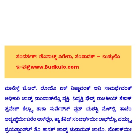
ಸಂದರ್ಶಕ್: ಡೊನಾಲ್ಡ್ ಪಿರೇರಾ, ಸಂಪಾದಕ್ – ಬುಡ್ಕುಲೊ
ಇ-ಪತ್ರ್ www.Budkulo.com
ಮಾನೆಸ್ತ್ ಜೆ.ಆರ್. ಲೋಬೊ ಏಕ್ ನಿಷ್ಠಾವಂತ್ ಆನಿ ಸಾಮರ್ಥೆವಂತ್
ಅಧಿಕಾರಿ ಜಾವ್ನ್ ನಾಂವಾಡ್‍ಲ್ಲೊ ವ್ಯಕ್ತಿ. ನಿವೃತ್ತಿ ಘೆವ್ನ್ ರಾಜಕೀಯ್ ಶೆತಾಕ್
ಪ್ರವೇಶ್ ಕೆಲ್ಲ್ಯಾ ತಾಕಾ ಸುರ್ವೆರ್‌ಚ್ ವ್ಹಡ್ ಯಶಸ್ವಿ ಮೆಳ್‍ಲ್ಲಿ. ತಾಚೆಂ
ಅದೃಷ್ಟ್‌ಯೀ ಬರೆಂ ಆಸ್‍ಲ್ಲೆಂ, ತ್ಯಾ ತೆಕಿದ್ ಸಂದರ್ಭ್‍ಯೀ ಲಾಭ್‍ಲ್ಲೊ. ಪಯ್ಲ್ಯಾ
ಪ್ರಯತ್ನಾಂತ್‍ಚ್ ತೊ ಶಾಸಕ್ ಜಾವ್ನ್ ಚುನಾಯಿತ್ ಜಾಲೊ. ಲೊಕಾಕ್‍ಯೀ