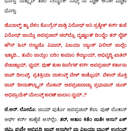
ಭೊಗ್ತಾ. ನಾತ್ಲ್ಯಾರ್ ತಶೆಂ ಸಲ್ವೊಂಕ್ ಸಾಧ್ಯ್ ನಾ ಮ್ಹಣ್ ಆನಿಕೀ ಮ್ಹಾಕಾ
ಭೊಗ್ತಾ.
ಡೊನಾಲ್ಡ್: ತ್ಯಾ ವೆಳಿಂ ಕೊಂಗ್ರೆಸ್ ಪಾಡ್ತಿ ವಿರೋಧ್ ಆನಿ ಪ್ರತ್ಯೇಕ್ ಕರ್ನ್ ತುಜೆ
ವಿರೋಧ್ ಜಾಯ್ತೊ ಅಪಪ್ರಚಾರ್ ಚಲ್‍ಲ್ಲೊ. ದೃಷ್ಟಾಂತ್ ದಿಂವ್ಚೆಂ ತರ್ ಲೈಟ್
ಹೌಸ್ ಹಿಲ್ ರಸ್ತ್ಯಾಚೊ ವಿವಾದ್, ವಿಜಯಾ ಬ್ಯಾಂಕ್ ವಿಲೀನ್ ಜಾಲ್ಲೆಂ
ಇತ್ಯಾದಿ… ತುವೆಂ ಜಾಯ್ತಿಂ ಬರಿಂ ಕಾಮಾಂ ಕೆಲ್ಯಾಂಯ್, ಅಭಿವೃದ್ಧಿ ಖಾತಿರ್
ಪೆಚಾಡ್ಲಾಯ್, ವ್ಹಯ್. ಪುಣ್ ತುಕಾ ಟಾರ್ಗೆಟ್ ಕರ್ನ್ ಅಪಪ್ರಚಾರ್ ಕರ್ತಾನಾ
ಜಾಪ್ ದೀಂವ್ಕ್, ಪ್ರತಿಕ್ರಿಯಾ ದಾಕಂವ್ಕ್ ವೇಳ್ ಕಾಡ್ಲೊಯ್. ವೆಳಾರ್ ಜೊಕ್ತಿ
ಜಾಪ್ ದೀನಾತ್‍ಲ್ಲ್ಯಾನ್ ಲೊಕಾನ್ ಅಪಪ್ರಚಾರಾಚ್ಯಾ ಪ್ರಭಾವಾನ್ ಚೂಕ್
ಅಭಿಪ್ರಾಯೆಕ್ ಯೇಂವ್ಕ್ ಕಾರಣ್ ಜಾಲಾಂ ನ್ಹಯ್..?
ಜೆ.ಆರ್. ಲೋಬೊ:
ಜಾಯ್ ಪುರ್ತೊ ಅಪಪ್ರಚಾರ್ ಕೆಲಾ. ಪುಣ್ ಲೊಕಾನ್
ಅರ್ಥ್ ಕರ್ನ್ ಕಾಣ್ಗೆಜೆ ಆಸ್‍ಲ್ಲೆಂ.
ತರ್, ಆತಾಂ ಕಿತೆಂ ಜಾತೇ ಆಸಾ? ಏಕ್
ಚಿಮ್ಟಿ ಪುಣೀ ಅಭಿವೃದ್ಧಿ ಜಾವ್ನ್ ಆಸಾಗೀ? ವಾ ವಿಜಯಾ ಬ್ಯಾಂಕ್ ಉರಂವ್ಕ್