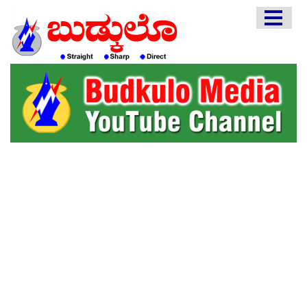
HOME
EDITORIAL
ENGLISH
KANNADA
INTERVIEWS
LITERATURE
ENTERTAINMENT
HEALTH
COMMUNITY