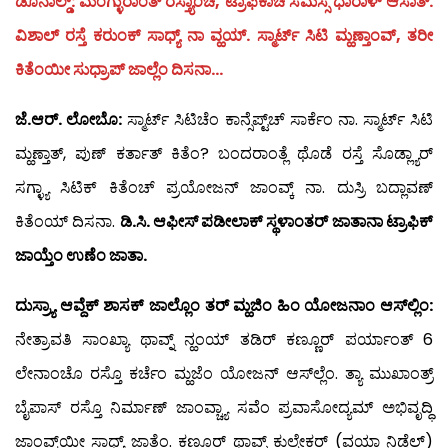
ಡೊನಾಲ್ಡ್: ಮಂಗ್ಳುರಾಂತ್ ರಸ್ತ್ಯಾಂಚೆ, ಟ್ರಾಫಿಕಾಚೆ ಸಮಸ್ಸೆ ಧಾರಾಳ್ ಆಸಾತ್.
ವಿಶಾಲ್ ರಸ್ತೆ ಕರುಂಕ್ ಸಾಧ್ಯ್ ನಾ ವ್ಹಯ್. ಸ್ಮಾರ್ಟ್ ಸಿಟಿ ಮ್ಹಣ್ತಾಂವ್, ತರೀ
ಕಿತೆಂಯೀ ಸುಧ್ರಾಪ್ ಜಾಲ್ಲೆಂ ದಿಸನಾ…
ಜೆ.ಆರ್. ಲೋಬೊ:
ಸ್ಮಾರ್ಟ್ ಸಿಟಿಚೆಂ ಕಾನ್ಸೆಪ್ಟ್‌ಚ್ ಸಾರ್ಕೆಂ ನಾ. ಸ್ಮಾರ್ಟ್ ಸಿಟಿ
ಮ್ಹಣ್ತಾತ್, ಪುಣ್ ಕರ್ತಾತ್ ಕಿತೆಂ? ಬಂದರಾಂತ್ಲೆ ಥೊಡೆ ರಸ್ತೆ ಸೊಡ್ಲ್ಯಾರ್
ಸಗ್ಳ್ಯಾ ಸಿಟಿಕ್ ಕಿತೆಂಚ್ ಪ್ರಯೋಜನ್ ಜಾಂವ್ಕ್ ನಾ. ದುಸ್ರಿ ಬದ್ಲಾವಣ್
ಕಿತೆಂಯ್ ದಿಸನಾ.
ಡಿ.ಸಿ. ಆಫೀಸ್ ಪಡೀಲಾಕ್ ಸ್ಥಳಾಂತರ್ ಜಾತಾನಾ ಟ್ರಾಫಿಕ್
ಜಾಯ್ತೆಂ ಉಣೆಂ ಜಾತಾ.
ದುಸ್ರ್ಯಾ ಆವ್ದೆಕ್ ಶಾಸಕ್ ಜಾಲ್ಲೊಂ ತರ್ ಮ್ಹಜಿಂ ಹಿಂ ಯೋಜನಾಂ ಆಸ್‍ಲ್ಲಿಂ:
ನೇತ್ರಾವತಿ ಸಾಂಖ್ಯಾ ಥಾವ್ನ್ ನ್ಹಂಯ್ ತಡಿರ್ ಕಣ್ಣೂರ್ ಪರ್ಯಾಂತ್ 6
ಲೇನಾಂಚೊ ರಸ್ತೊ ಕರ್ಚೆಂ ಮ್ಹಜೆಂ ಯೋಜನ್ ಆಸ್‍ಲ್ಲೆಂ. ತ್ಯಾ ಮುಖಾಂತ್ರ್
ಬೈಪಾಸ್ ರಸ್ತೊ ನಿರ್ಮಾಣ್ ಜಾಂವ್ಚ್ಯಾ ಸವೆಂ ಪ್ರವಾಸೋದ್ಯಮ್ ಅಭಿವೃದ್ಧಿ
ಜಾಂವ್ಕ್‌ಯೀ ಸಾಧ್ಯ್ ಜಾತೆಂ. ಕಣ್ಣೂರ್ ಥಾವ್ನ್ ಕುಲ್ಶೇಕರ್ (ವಯಾ ನಿಡ್ಡೆಲ್)