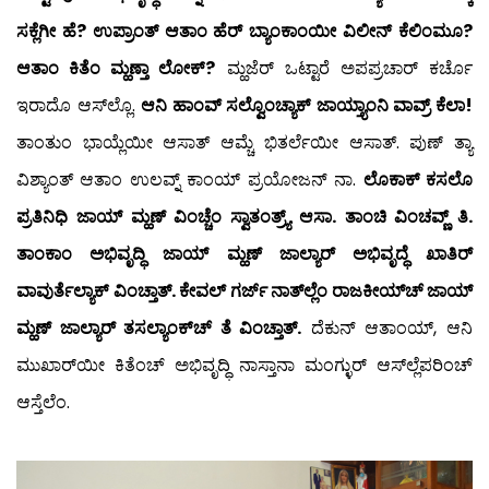
ಸಕ್ಲೆಗೀ ಹೆ? ಉಪ್ರಾಂತ್ ಆತಾಂ ಹೆರ್ ಬ್ಯಾಂಕಾಂಯೀ ವಿಲೀನ್ ಕೆಲಿಂಮೂ?
ಆತಾಂ ಕಿತೆಂ ಮ್ಹಣ್ತಾ ಲೋಕ್?
ಮ್ಹಜೆರ್ ಒಟ್ಟಾರೆ ಅಪಪ್ರಚಾರ್ ಕರ್ಚೊ
ಇರಾದೊ ಆಸ್‍ಲ್ಲೊ.
ಆನಿ ಹಾಂವ್ ಸಲ್ವೊಂಚ್ಯಾಕ್ ಜಾಯ್ತ್ಯಾಂನಿ ವಾವ್ರ್ ಕೆಲಾ!
ತಾಂತುಂ ಭಾಯ್ಲೆಯೀ ಆಸಾತ್ ಆಮ್ಚೆ ಭಿತರ್ಲೆಯೀ ಆಸಾತ್. ಪುಣ್ ತ್ಯಾ
ವಿಶ್ಯಾಂತ್ ಆತಾಂ ಉಲವ್ನ್ ಕಾಂಯ್ ಪ್ರಯೋಜನ್ ನಾ.
ಲೊಕಾಕ್ ಕಸಲೊ
ಪ್ರತಿನಿಧಿ ಜಾಯ್ ಮ್ಹಣ್ ವಿಂಚ್ಚೆಂ ಸ್ವಾತಂತ್ರ್ಯ್ ಆಸಾ. ತಾಂಚಿ ವಿಂಚವ್ಣ್ ತಿ.
ತಾಂಕಾಂ ಅಭಿವೃದ್ಧಿ ಜಾಯ್ ಮ್ಹಣ್ ಜಾಲ್ಯಾರ್ ಅಭಿವೃದ್ಧೆ ಖಾತಿರ್
ವಾವುರ್ತೆಲ್ಯಾಕ್ ವಿಂಚ್ತಾತ್. ಕೇವಲ್ ಗರ್ಜ್ ನಾತ್‍ಲ್ಲೆಂ ರಾಜಕೀಯ್‍ಚ್ ಜಾಯ್
ಮ್ಹಣ್ ಜಾಲ್ಯಾರ್ ತಸಲ್ಯಾಂಕ್‍ಚ್ ತೆ ವಿಂಚ್ತಾತ್.
ದೆಕುನ್ ಆತಾಂಯ್, ಆನಿ
ಮುಖಾರ್‌ಯೀ ಕಿತೆಂಚ್ ಅಭಿವೃದ್ಧಿ ನಾಸ್ತಾನಾ ಮಂಗ್ಳುರ್ ಆಸ್‍ಲ್ಲೆಪರಿಂಚ್
ಆಸ್ತೆಲೆಂ.