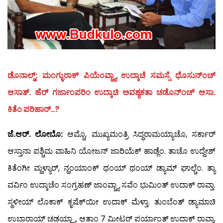
ಡೊನಾಲ್ಡ್: ಮಂಗ್ಳುರಾಕ್ ಪಿಯೆಂವ್ಚ್ಯಾ ಉದ್ಕಾಚೆ ಸಮಸ್ಸೆ ಧೊಸುನ್‍ಂಚ್
ಆಸಾತ್. ಹೆರ್ ಗರ್ಜಾಂಪರಿಂ ಉದ್ಕಾಚಿ ಅವಶ್ಯಕತಾ ಚಡೊನ್‍ಂಚ್ ಆಸಾ.
ಕಿತೆಂ ಪರಿಹಾರ್..?
ಜೆ.ಆರ್. ಲೋಬೊ:
ಆಮ್ಚೊ, ಮುಖ್ಯಮಂತ್ರಿ ಸಿದ್ಧರಾಮಯ್ಯಾಚೊ, ಸರ್ಕಾರ್
ಆಸ್ತಾನಾ ಪಶ್ಚಿಮ ವಾಹಿನಿ ಯೋಜನ್ ಜಾರಿಯೆಕ್ ಹಾಡ್ಲೆಂ. ತಾಚೊ ಉದ್ದೇಶ್
ಕಿತೆಂಗೀ ಮ್ಹಳ್ಯಾರ್, ನ್ಹಂಯಾಂಕ್ ಥಂಯ್ ಥಂಯ್ ಡ್ಯಾಮ್ ಘಾಲ್ಚೆಂ. ತ್ಯಾ
ವರ್ವಿಂ ಉದ್ಕಾಚೆಂ ಸಂಗ್ರಹಣ್ ಜಾಂವ್ಚ್ಯಾ ಸವೆಂ ಭುಮಿಂತ್ ಉದಾಕ್ ರಾವ್ತಾ.
ಸ್ಥಳೀಯ್ ಲೊಕಾಕ್ ಕೃಷೆಕ್‍ಯೀ ಉದಾಕ್ ಮೆಳ್ತಾ. ತುಂಬೆಂತ್ ಡ್ಯಾಮಾಚಿ
ಉಬಾರಾಯ್ ಚಡಯ್ಲ್ಯಾ. ಆತಾಂ 7 ಮೀಟರ್ ಪರ್ಯಾಂತ್ ಉದಾಕ್ ರಾವ್ತಾ,