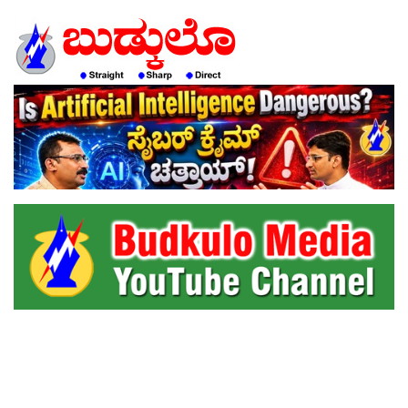
HOME
EDITORIAL
ENGLISH
KANNADA
INTERVIEWS
LITERATURE
ENTERTAINMENT
HEALTH
COMMUNITY