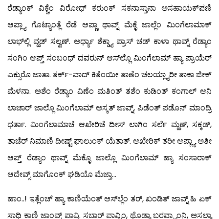
ರೆಡ್ಯಾಂಕ್ ವಿಕ್ಚೆಂ ವಿರೋಧ್ ಕರುಂಕ್ ಸಕನಾಸ್ತಾನಾ ಅಸಹಾಯಕ್‍ಪಣಿ
ಆಪ್ಲ್ಯಾ ಗೊಟ್ಯಾಂತ್ಲೆ ರೆಡೆ ಆಪ್ಣಾ ಥಾವ್ನ್ ಮೆಕ್ಳೆ ಜಾಲ್ಲೆಂ ಮಿಂಗೆಲಾಮಾಕ್
ಲಾಭ್‍ಲ್ಲಿ ವ್ಹಡ್ ಸಲ್ವಣ್. ಅರ್ಧ್ಯಾ ಶೆಕ್ಡ್ಯಾ ಪ್ರಾಸ್ ಚಡ್ ಕಾಳಾ ಥಾವ್ನ್ ರೆಡ್ಯಾಂ
ಸಂಗಿಂ ಆಪ್ತ್ ಸಂಬಂಧ್ ದವರುನ್ ಆಸ್‍ಲ್ಲೊ ಮಿಂಗೆಲಾಮ್ ಹ್ಯಾ ಪ್ರಾಯೆರ್
ಎಕ್ಸುರೊ ಜಾತಾ. ತರ್ಕ್-ವಾದ್ ಕಿತೆಂಯೀ ತಾಣೆಂ ಚಲಯ್ಲ್ಯಾರೀ ತಾಕಾ ಜೀಕ್
ಮೆಳನಾ. ಅಶೆಂ ರೆಡ್ಯಾಂ ವಿಣೆಂ ಮತಿಂತ್ ತಶೆಂ ಕುಡಿಂತ್ ಕಂಗಾಲ್ ಆನಿ
ಲಾಚಾರ್ ಜಾಲ್ಲೊ ಮಿಂಗೆಲಾಮ್ ಅಸ್ಕತ್ ಜಾವ್ನ್, ಪಿಡೆಂತ್ ಪಡೊನ್ ಮಾಂದ್ರಿ
ಧರ್ತಾ. ಮಿಂಗೆಲಾಮಾಚೆ ಆಖೇರಿಚೆ ದೀಸ್ ಲಾಗಿಂ ಸರ್ಲೆ ಮ್ಹಣ್, ಸಕ್ಕಡ್,
ತಾಚೆರ್ ನಿಮಾಣಿ ದೀಷ್ಟ್ ಘಾಲುಂಕ್ ಯೆತಾತ್. ಆಖೇರಿಕ್ ತರೀ ಆಪ್ಲ್ಯಾ ಅತೀ
ಆಪ್ತ್ ರೆಡ್ಯಾಂ ಥಾವ್ನ್ ಮೆಕ್ಳೊ ಜಾಲ್ಲೊ ಮಿಂಗೆಲಾಮ್ ಹ್ಯಾ ಸಂಸಾರಾಕ್
ಆದೇವ್ಸ್ ಮಾಗೊಂಕ್ ಘಡಿಯೊ ಮೆಜ್ತಾ…
ಹಾಂ..! ಇತ್ಲೆಂಚ್ ಹ್ಯಾ ಕಾಣಿಯೆಂತ್ ಆಸ್‍ಲ್ಲೆಂ ತರ್, ಖಂಡಿತ್ ಜಾವ್ನ್ ಹಿ ಏಕ್
ಸಾಧಿ ಕಾಣಿ ಜಾಂವ್ಕ್ ಪಾವ್ತಿ. ಸಬಾರ್ ಪಾವ್ಟಿಂ, ಥೊಡ್ಯಾ ಬರವ್ಪ್ಯಾಂನಿ, ಅಸಲ್ಯಾ