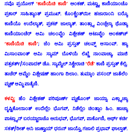
ನವೊ ಪ್ರಯೋಗ್
‘ಕಾಣಿಯೆಚಿ ಕಾಣಿ’
ಅಂಕಣ್. ಮಟ್ವ್ಯಾ ಕಾಣಿಯಾಂಚೊ
ಪ್ರಕಾರ್ ಸಾಹಿತ್ಯಾಂತ್ ಪ್ರಮುಖ್. ಕೊಂಕ್ಣೆಂತ್‍ಯೀ ಹಜಾರಾಂನಿ ಬರ್‍ಯೊ
ಕಾಣಿಯೊ ಉದೆಲ್ಯಾತ್, ಪ್ರಕಟ್ ಜಾಲ್ಯಾತ್. ತಾಂತ್ಲ್ಯಾ ವಿಂಚ್ಲೆಲ್ಯಾ ಥೊಡ್ಯಾ
ಕಾಣಿಯಾಂಚೆರ್ ಆಮಿ ಚಲಂವ್ಚೆಂ ವಿಶ್ಲೇಶಣ್ ಆಟಾಪ್ಚೆಂ ಅಂಕಣ್‍ಚ್
‘ಕಾಣಿಯೆಚಿ ಕಾಣಿ’
; ಜೆಂ ಆಮಿ ಪ್ರಸ್ತುತ್ ಚಲವ್ನ್ ಆಸಾಂವ್. ಹ್ಯಾ
ಮಿಸಾಂವಾಂತ್ ಆಮಿ ಸ್ಯಾಮ್ ಬೊಳಿಯೆ ಲಿಖ್ಣೆ ನಾಂವಾಚ್ಯಾ, ಮಾಜಿ
ಪತ್ರಕರ್ತ್/ಸಂಪಾದಕ್ ಡೊ. ಸ್ಯಾಮ್ವೆಲ್ ಸಿಕ್ವೇರಾಚಿ
‘ರೆಡೆ’
ಕಾಣಿ ಪ್ರಸ್ತುತ್ ಕೆಲ್ಲಿ,
ತಾಚೆರ್ ಆಮ್ಚೆಂ ವಿಶ್ಲೇಷಣ್ ಹಾಂಗಾ ದಿಲಾಂ. ತುಮ್ಕಾಂ ಪಸಂದ್ ಜಾತೆಲೆಂ
ಮ್ಹಣ್ ಆಮ್ಚಿ ಪಾತ್ಯೆಣಿ.
ಕಳವ್ಣಿ:
ಹೆಂ ವಿಶ್ಲೇಶಣ್ ಪರಿಪೂರ್ಣ್ ಮ್ಹಣೊಂಕ್ ಜಾಯ್ನಾ. ಎಕ್ಲ್ಯಾಚ್ಯಾ
ದೃಷ್ಟಿಕೋನಾಂತ್ ಉದೆಲ್ಲೆಂ ಭೊಗಪ್, ನಿಶೆಲ್ಲಿಂ ಚಿಂತ್ನಾಂ ಹಿಂ. ಹಾಚ್ಯಾ
ಪಾಟ್ಲ್ಯಾನ್ ಬರಯ್ಣಾರಾಚೊ ಅನುಭವ್, ಭೊಗಪ್, ಪಾರ್ಕೊಣಿ, ಅರ್ಥ್ ಕರ್ಚಿ
ಸಕತ್/ರೀತ್ ಆನಿ ಜಾಣ್ವಾಯ್ ಧರುನ್ ಜಾಯ್ತ್ಯೊ ಗಜಾಲಿ ಪ್ರಭಾವ್ ಘಾಲ್ತಾತ್.