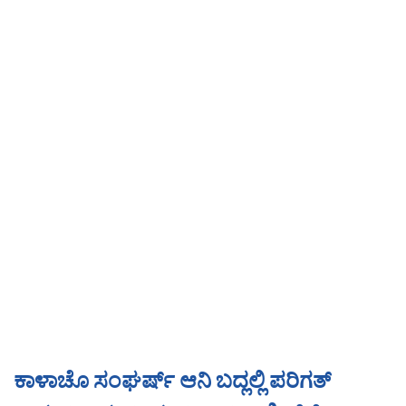
ಕಾಳಾಚೊ ಸಂಘರ್ಷ್ ಆನಿ ಬದ್ಲಲ್ಲಿ ಪರಿಗತ್