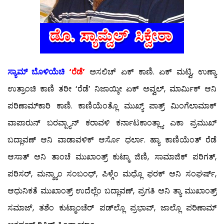
ಸ್ಯಾಮ್ ಬೊಳಿಯೆಚಿ
‘ರೆಡೆ’
ಅಸಲಿಚ್ ಏಕ್ ಕಾಣಿ. ಏಕ್ ಮಟ್ವಿ, ಉಣ್ಯಾ
ಉತ್ರಾಂಚಿ ಕಾಣಿ ತರೀ ‘ರೆಡೆ’ ನಿಜಾಯ್ಕೀ ಏಕ್ ಅವ್ವಲ್, ಮಾರ್ಮಿಕ್ ಆನಿ
ಪರಿಣಾಮ್‍ಕಾರಿ ಕಾಣಿ. ಕಾಣಿಯೆಂತ್ಲೊ ಮುಖ್ಯ್ ಪಾತ್ರ್ ಮಿಂಗೆಲಾಮಾಕ್
ವಾಪಾರುನ್ ಬರವ್ಪ್ಯಾನ್ ಕರಾವಳಿ ಕರ್ನಾಟಕಾಂತ್ಲ್ಯಾ ಎಕಾ ಪ್ರಮುಖ್
ಬದ್ಲಾವಣ್ ಆನಿ ವಾಡಾವಳಿಕ್ ಆರ್ಸೊ ಧರ್ಲಾ. ಹ್ಯಾ ಕಾಣಿಯೆಂತ್ ರೆಡೆ
ಆಸಾತ್ ಆನಿ ತಾಂಚೆ ಮುಖಾಂತ್ರ್ ಕುಟ್ಮಾ ಜಿಣಿ, ಸಾಮಾಜಿಕ್ ಪರಿಗತ್,
ಪರಿಸರ್, ಮನ್ಶ್ಯಾಂ ಸಂಬಂಧ್, ಪಿಳ್ಗೆಂ ಮಧ್ಲೊ ಫರಕ್ ಆನಿ ಸಂಘರ್ಷ್,
ಆಧುನಿಕತೆ ಮುಖಾಂತ್ರ್ ಉದೆಲ್ಲೆಂ ಬದ್ಲಾವಣ್, ಪ್ರಗತಿ ಆನಿ ತ್ಯಾ ಮುಖಾಂತ್ರ್
ಸಮಾಜ್, ತಶೆಂ ಕುಟ್ಮಾಂಚೆರ್ ಪಡ್‍ಲ್ಲೊ ಪ್ರಭಾವ್, ಜಾಲ್ಲೊ ಪರಿಣಾಮ್