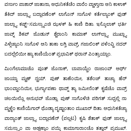
ವರ್ಸಾಂ ಪಾಶಾರ್ ಜಾತಾನಾ, ಆಧುನಿಕತೆಚೆಂ ವಾರೆಂ ವ್ಹಾಳ್ತಾನಾ ಆನಿ ಕಾಳಾಕ್
ತೆಕಿದ್ ಜಾಲ್ಲ್ಯಾ ಬದ್ಲಾವಣೆಂಕ್ ಲಾಗೊನ್ ಸಾಗೊಳಿ ಕರ್ತೆಲ್ಯಾಂಕ್ ಫುಡ್
ಜಾಲ್ಲ್ಯಾ ಕಷ್ಟ್-ಸಮಸ್ಸ್ಯಾಂಚಿ ಝಳಕ್ ಹಿ ಕಾಣಿ ದಿತಾ. ಇಸ್ಕೊಲಾಕ್ ಭರ್ತಿ
ಜಾವ್ನ್ ಶಿಕಪ್ ಜೊಡುನ್ ಶ್ಹೆರಾಂನಿ ಕಾಮಾಕ್ ಲಾಗ್‍ಲ್ಲ್ಯಾ ಮುಖ್ಲ್ಯಾ
ಪಿಳ್ಗೆಚ್ಯಾಂನಿ ಸಾಗೊಳಿ ಆನಿ ತಾಕಾ ಲಗ್ತಿ ವಾವ್ರ್, ಗಜಾಲಿಂಕ್ ಪಳೆಂವ್ಚಿ ನದರ್
ಬದಲ್ಲೆಲಿಯೀ ಹ್ಯಾ ಕಾಣಿಯೆಂತ್ ಪ್ರಭಾವಿಕ್ ಥರಾನ್ ಪಿಂತ್ರಾಯ್ಲಾಂ.
ಮಿಂಗೆಲಾಮಾಚೊ ಪೂತ್ ಜೊನಾಕ್, ಬಾಪಾಯ್ಚೆಂ ರಾಜಾಂವ್ ಅರ್ಥ್
ಜಾಯ್ನಾ ಮ್ಹಣ್ ನ್ಹಯ್. ಪುಣ್ ತಾಣೆಂಯೀ, ತಶೆಂಚ್ ತಾಚ್ಯಾ ಹೆರ್
ಭಾಂವ್ಡಾಂನಿಯೀ, ಭುರ್ಗ್ಯಾಪಣಾ ಥಾವ್ನ್ ತ್ಯಾ ಜಮೀನೆಂತ್ ಕೃಷೆಚೊ ವಾವ್ರ್
ಚಲಯಿಲ್ಲೊ ಅನುಭವ್ ಜೊಡ್ಲಾ. ಪುಣ್ ಸಾಗೊಳೆಚಿ ಪರಿಗತ್ ಸುಧ್ರಲ್ಲಿ ನಾ
ಮ್ಹಳ್ಳೆಂ ಕಾಣಿಯೆಗಾರ್ ಥೊಡ್ಯಾ ದೃಷ್ಟಾಂತಾಂ ಮುಖಾರ್ ದಿತಾ. ಆಧುನಿಕತೆಚ್ಯಾ
ವಾರ್‍ಯಾಂತ್ ಜಾಲ್ಲ್ಯಾ ಬದ್ಲಾವಣೆನ್ (ಪಲ್ಲಟ) ಕೃಷಿ ಶೆತಾಕ್ ಫುಡ್ ಜಾಲ್ಲ್ಯಾ
ಸಮಸ್ಸ್ಯಾಂ ವಾ ಅಡ್ಚಣ್ಯಾಂ ಪಯ್ಕಿ ಕಾಮಾಗಾರಾಂಚೊ ತತ್ವಾರ್ ಪ್ರಮುಖ್.