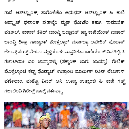
ಗಾದೆ ಆಸ್‍ಲ್ಲ್ಯಾಂಕ್, ಸಾಗೊಳೆಚೊ ಅನುಭವ್ ಆಸ್‍ಲ್ಲ್ಯಾಂಕ್ ಹಿ ಕಾಣಿ
ಆಪ್ಲ್ಯಾಚ್ ಘರಾಂತ್ ಘಡ್‍ಲ್ಲೆಂ ಮ್ಹಣ್ ಭೊಗಿಶೆಂ ಕರ್ತಾ. ಸಾಮಾಜಿಕ್
ವರ್ತುಲ್, ಕಾಳಾಕ್ ತೆಕಿದ್ ಜಾಂವ್ಚಿ ಬದ್ಲಾವಣ್ ಹ್ಯಾ ಕಾಣಿಯೆಂತ್ ಪಾಶಾರ್
ಜಾಂವ್ಚಿ ದಿಸ್ತಾ. ಗಾದ್ಯಾಂತ್ ಘೊಳ್ತೆಲ್ಯಾಕ್ ವರ್ಸಾಚ್ಯಾ ಆಖೇರಿಕ್ ಪೊಟಾಕ್
ಜೇಂವ್ಕ್ ಸಯ್ತ್ ಮೆಳನಾ ಮ್ಹಳ್ಳಿ ಕೊಡು ವಾಸ್ತವಿಕತಾ ಕಾಣಿಯೆಂತ್ ವಿವರಿಲ್ಲಿ, ತಿ
ಗಜಾಲ್‍ಯೀ ಖರಿ ಜಾವ್ನಾಸ್‍ಲ್ಲಿ (ಸಕ್ಡಾಂಕ್ ಲಾಗು ಜಾಯ್ನಾ). ಗೇಣಿಕ್
ಘೊಳ್ತೆಲ್ಯಾಂಚೆ ಕಷ್ಟ್ ಥೊಡ್ಯಾಚ್ ಉತ್ರಾಂನಿ ಮಾರ್ಮಿಕ್ ರಿತಿನ್ ಲೇಖಕಾನ್
ವರ್ಣಿಲಾಂ. ಮಟ್ವೊ ವಿವರ್ ಆನಿ ಉಣ್ಯಾ ಉತ್ರಾಂಚಿ ಹಿ ಕಾಣಿ ಗಣ್ಣ್
ಗಜಾಲಿಂನಿ ಗಿರೇಸ್ತ್ ಜಾವ್ನ್ ವರ್ತವ್ಲ್ಯಾ.