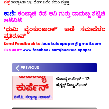
ಪತ್ರ್
ಉಲ್ಲಾಸಿತಾ ಆನಿ ದೇವ್ ಬರೆಂ ಕರುಂ ಮ್ಹಣ್ತಾ.
ಕಾಣಿ:
ಕಂಬ್ಳಾಚೆ ರೆಡೆ ಆನಿ ಗುತ್ತು ದಾಮಣ್ಣ ಶೆಟ್ಟಿಚೆ
ಆಟೆವಿಟೆ
‘ಭುಮಿ ವೈಂಕುಂಠಾಂತ್’ ಕಾಣಿ ಸಮಾಜೆಚೆಂ
ಪ್ರತಿರೂಪ್
Send
Feedback to:
budkuloepaper@gmail.com
Like us at:
www.facebook.com/budkulo.epaper
PREVIOUS
ದೆವಾಚ್ಯೆ ಕುರ್ಪೆನ್ – 12:
ಪ್ರತ್ಯಕ್ಷ್ ವಿಶ್ವಾಸ್‍ಘಾತ್