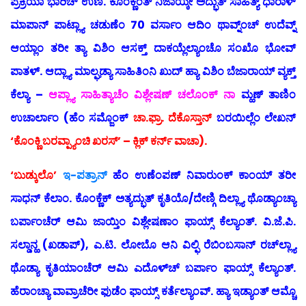
ಪ್ರಕ್ರಿಯಾ ಭಾರಿಚ್ ಉಣಿ. ಕೊಂಕ್ಣೆಂತ್ ನಿಜಾಯ್ಕೀ ಅದ್ಭುತ್ ಸಾಹಿತ್ಯ್ ಧಾರಾಳ್
ಮಾಪಾನ್ ಪಾಟ್ಲ್ಯಾ ಚಡುಣೆಂ 70 ವರ್ಸಾಂ ಆದಿಂ ಥಾವ್ನ್ಂಚ್ ಉದೆವ್ನ್
ಆಯ್ಲಾಂ ತರೀ ತ್ಯಾ ವಿಶಿಂ ಆಸಕ್ತ್ ದಾಕಯ್ಲೆಲ್ಯಾಂಚೊ ಸಂಖೊ ಭೋವ್
ಪಾತಳ್. ಆದ್ಲ್ಯಾ ಮಾಲ್ಘಡ್ಯಾ ಸಾಹಿತಿಂನಿ ಖುದ್ ಹ್ಯಾ ವಿಶಿಂ ಬೆಜಾರಾಯ್ ವ್ಯಕ್ತ್
ಕೆಲ್ಯಾ –
ಆಪ್ಲ್ಯಾ ಸಾಹಿತ್ಯಾಚೆಂ ವಿಶ್ಲೇಷಣ್ ಚಲೊಂಕ್ ನಾ
ಮ್ಹಣ್ ತಾಣಿಂ
ಉಚಾರ್ಲಾಂ (ಹೆಂ ಸಮ್ಜೊಂಕ್
ಚಾ.ಫ್ರಾ. ದೆಕೊಸ್ತಾನ್
ಬರಯಿಲ್ಲೆಂ ಲೇಖನ್
‘ಕೊಂಕ್ಣಿ ಬರವ್ಪ್ಯಾಂಚಿ ಖರಸ್’ – ಕ್ಲಿಕ್ ಕರ್ನ್ ವಾಚಾ).
‘ಬುಡ್ಕುಲೊ’
ಇ-ಪತ್ರಾನ್
ಹೆಂ ಉಣೆಂಪಣ್ ನಿವಾರುಂಕ್ ಕಾಂಯ್ ತರೀ
ಸಾಧನ್ ಕೆಲಾಂ. ಕೊಂಕ್ಣೆಕ್ ಅತ್ಯದ್ಭುತ್ ಕೃತಿಯೊ/ದೇಣ್ಗಿ ದಿಲ್ಲ್ಯಾ ಥೊಡ್ಯಾಂಚ್ಯಾ
ಬರ್ಪಾಂಚೆರ್ ಆಮಿ ಜಾಯ್ತಿಂ ವಿಶ್ಲೇಷಣಾಂ ಫಾಯ್ಸ್ ಕೆಲ್ಯಾಂತ್. ವಿ.ಜೆ.ಪಿ.
ಸಲ್ಡಾನ್ಹ (ಖಡಾಪ್), ಎ.ಟಿ. ಲೋಬೊ ಆನಿ ವಿಲ್ಫಿ ರೆಬಿಂಬಸಾನ್ ರಚ್‍ಲ್ಲ್ಯಾ
ಥೊಡ್ಯಾ ಕೃತಿಯಾಂಚೆರ್ ಆಮಿ ಎದೊಳ್‍ಚ್ ಬರ್ಪಾಂ ಫಾಯ್ಸ್ ಕೆಲ್ಯಾಂತ್.
ಹೆರಾಂಚ್ಯಾ ವಾವ್ರಾಚೆರೀ ಫುಡೆಂ ಫಾಯ್ಸ್ ಕರ್ತೆಲ್ಯಾಂವ್. ಹ್ಯಾ ಇಡ್ಯಾಂತ್ ಆಮ್ಚೊ