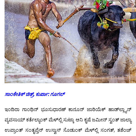
ಸಾಂಕೇತಿಕ್ ಚಿತ್ರ್, ಕುರ್ಪಾ: ಗೂಗಲ್
ಇಂದಿರಾ ಗಾಂಧಿನ್ ಭೂಸುಧಾರಣ್ ಕಾನೂನ್ ಜಾರಿಯೆಕ್ ಹಾಡ್‍ಲ್ಲ್ಯಾನ್
ವ್ಯವಸಾಯ್ ಕರ್ತೆಲ್ಯಾಂಕ್ ಮೆಳ್‍ಲ್ಲಿ ಸುಟ್ಕಾ ಆನಿ ಕೃಷೆ ಜಮೀನ್ ಸ್ವಂತ್ ಜಾಲ್ಯಾ
ಉಪ್ರಾಂತ್ ಸಂತೃಪ್ತೆನ್ ಉಸ್ವಾಸ್ ಸೊಡುಂಕ್ ಮೆಳ್‍ಲ್ಲಿ ಸಂಗತ್, ತಶೆಂಚ್