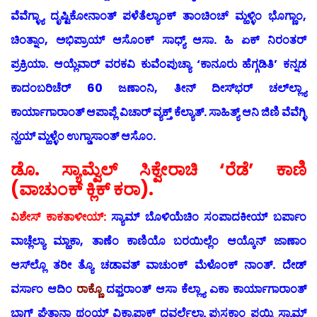
ವೆವೆಗ್ಳ್ಯಾ ದೃಷ್ಟಿಕೋನಾಂತ್ ಪಳೆತೆಲ್ಯಾಂಕ್ ತಾಂಚಿಂಚ್ ಮ್ಹಳ್ಳಿಂ ಭೊಗ್ಣಾಂ,
ಚಿಂತ್ನಾಂ, ಅಭಿಪ್ರಾಯ್ ಆಸೊಂಕ್ ಸಾಧ್ಯ್ ಆಸಾ. ಹಿ ಏಕ್ ನಿರಂತರ್
ಪ್ರಕ್ರಿಯಾ. ಆಯ್ಲೆವಾರ್ ವರಕವಿ ಕುವೆಂಪುಚ್ಯಾ ‘ಕಾನೂರು ಹೆಗ್ಗಡಿತಿ’ ಕನ್ನಡ
ಕಾದಂಬರಿಚೆರ್ 60 ಜಣಾಂನಿ, ತೀನ್ ದೀಸ್‍ಭರ್ ಚಲ್‍ಲ್ಲ್ಯಾ
ಕಾರ್ಯಾಗಾರಾಂತ್ ಆಪಾಪ್ಲೆ ವಿಚಾರ್ ವ್ಯಕ್ತ್ ಕೆಲ್ಯಾತ್. ಸಾಹಿತ್ಯ್ ಆನಿ ಜಿಣಿ ವೆವೆಗ್ಳಿ
ನ್ಹಯ್ ಮ್ಹಳ್ಳೆಂ ಉಗ್ಡಾಸಾಂತ್ ಆಸೊಂ.
ಡೊ. ಸ್ಯಾಮ್ವೆಲ್ ಸಿಕ್ವೇರಾಚಿ ‘ರೆಡೆ’ ಕಾಣಿ
(ವಾಚುಂಕ್ ಕ್ಲಿಕ್ ಕರಾ).
ವಿಶೇಸ್ ಕಾಕತಾಳೀಯ್:
ಸ್ಯಾಮ್ ಬೊಳಿಯೆಚಿಂ ಸಂಪಾದಕೀಯ್ ಬರ್ಪಾಂ
ವಾಚ್ಲೆಲ್ಯಾ ಮ್ಹಾಕಾ, ತಾಣೆಂ ಕಾಣಿಯೊ ಬರಯಿಲ್ಲೆಂ ಆಯ್ಕೊನ್ ಜಾಣಾಂ
ಆಸ್‍ಲ್ಲೊ ತರೀ ತ್ಯೊ ಚಡಾವತ್ ವಾಚುಂಕ್ ಮೆಳೊಂಕ್ ನಾಂತ್. ದೇಡ್
ವರ್ಸಾಂ ಆದಿಂ
ರಾಕ್ಣೊ
ದಫ್ತರಾಂತ್ ಆಸಾ ಕೆಲ್ಲ್ಯಾ ಎಕಾ ಕಾರ್ಯಾಗಾರಾಂತ್
ಭಾಗ್ ಘೆತಾನಾ ಥಂಯ್ ವಿಕ್ರಾಪಾಕ್ ದವರ್ಲೆಲ್ಯಾ ಪುಸ್ತಕಾಂ ಪಯ್ಕಿ ಸ್ಯಾಮ್