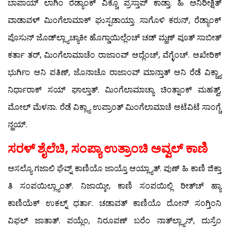
ಬಾಪಾಯ್ ಲಾಗಿಂ ರೆಡ್ಯಾಂಕ್ ವಿಕ್ಚೊ ಪ್ರಸ್ತಾಪ್ ಕಾಡ್ತಾ. ಹಿ ಅನಿರೀಕ್ಷಿತ್
ವಾಡಾವಳ್ ಮಿಂಗೆಲಾಮಾಕ್ ಘುಸ್ಪಡಾಯ್ತಾ. ಸಾಗೊಳಿ ಕರುನ್, ರೆಡ್ಯಾಂಕ್
ಪೊಸುನ್ ಜೊಡ್‍ಲ್ಲ್ಯಾಚ್ಯಾಕೀ ಹೊಗ್ಡಾಯಿಲ್ಲೆಂಚ್ ಚಡ್ ಮ್ಹಣ್ ಪೂತ್ ಸಾಬೀತ್
ಕರ್ತಾ ತರ್, ಮಿಂಗೆಲಾಮಾಚೆಂ ರಾಜಾಂವ್ ಆದ್ಲೆಂಚ್, ವೆಗ್ಳೆಂಚ್. ಆಖೇರಿಕ್
ಭುರ್ಗಿಂ ಆನಿ ಪತಿಣ್, ಜೊನಾಚೊ ರಾಜಾಂವ್ ಮಾನ್ತಾತ್ ಆನಿ ರೆಡೆ ವಿಕ್ಚ್ಯಾ
ನಿರ್ಧಾರಾಕ್ ಸಯ್ ಘಾಲ್ತಾತ್. ಮಿಂಗೆಲಾಮಾಚ್ಯಾ ಚಿಂತ್ನಾಂಕ್ ಮಹತ್ವ್,
ಮೋಲ್ ಮೆಳನಾ. ರೆಡೆ ವಿಕ್ಲ್ಯಾ ಉಪ್ರಾಂತ್ ಮಿಂಗೆಲಾಮಾಚೆ ಆಟೆವಿಟೆ ಸಾಂಗ್ಚೆ
ನ್ಹಯ್.
ಸರಳ್ ಶೈಲೆಚಿ, ಸಂಪ್ಯಾ ಉತ್ರಾಂಚಿ ಅವ್ವಲ್ ಕಾಣಿ
ಅಸಲ್ಯೊ ಗಜಾಲಿ ಘೆವ್ನ್ ಕಾಣಿಯೊ ಜಾಯ್ತೊ ಆಯ್ಲ್ಯಾತ್. ಪುಣ್ ಹಿ ಕಾಣಿ ಜಿಕ್ತಾ
ತಿ ಸಂಪಯಿಲ್ಲ್ಯಾಂತ್. ನಿಜಾಯ್ಕೀ, ಕಾಣಿ ಸಂಪಯಿಲ್ಲಿ ರೀತ್‍ಚ್ ಹ್ಯಾ
ಕಾಣಿಯೆಕ್ ಉಕಲ್ನ್ ಧರ್ತಾ. ಚಡಾವತ್ ಕಾಣಿಯೊ ದೋನ್ ಸಂಗ್ತಿಂನಿ
ವಿಫಲ್ ಜಾತಾತ್. ಪಯ್ಲೆಂ, ನಿರೂಪಣ್ ಬರೆಂ ನಾತ್‍ಲ್ಲ್ಯಾನ್, ದುಸ್ರೆಂ