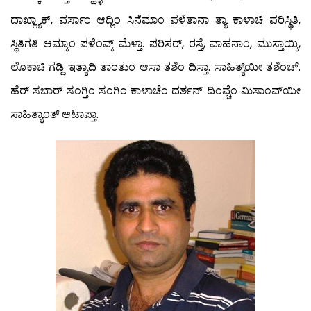
ದಾಖ್ಲ್ಯಾಕ್, ವರ್ಸಾಂ ಆದ್ಲಿಂ ಸಿನೆಮಾಂ ಪಳೆತಾನಾ ತ್ಯಾ ಕಾಳಾಚಿ ಪರಿಸ್ಥಿತಿ,
ಸ್ಥಿತಿಗತಿ ಆಮ್ಕಾಂ ಪಳೆಂವ್ಕ್ ಮೆಳ್ತಾ. ಪರಿಸರ್, ರಸ್ತೆ, ವಾಹನಾಂ, ಮುಸ್ತಾಯ್ಕಿ,
ಲೊಕಾಚಿ ಗಡ್ದಿ ಇತ್ಯಾದಿ ತಾಂತುಂ ಆಸಾ ತಶೆಂ ದಿಸ್ತಾ. ಸಾಹಿತ್ಯ್‌ಯೀ ತಶೆಂಚ್.
ಹೆರ್ ಸಬಾರ್ ಸಂಗ್ತಿಂ ಸಂಗಿಂ ಕಾಳಾಚೆಂ ದರ್ಶನ್ ದಿಂವ್ಚೆಂ ಮಿಸಾಂವ್‍ಯೀ
ಸಾಹಿತ್ಯಾಂತ್ ಆಟಾಪ್ತಾ.