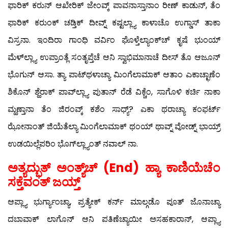
ಫಾರಿಕ್ ಕರುನ್ ಆಖೇರಿಕ್ ಜೇಂವ್ಕ್ ಪಾವನಾಸ್ತಾನಾಂ ರೀಣ್ ಕಾಡುನ್, ತೆಂ
ಫಾರಿಕ್ ಕರುಂಕ್ ಚಡ್ತಿಕ್ ದೀವ್ನ್ ಕಷ್ಟಲ್ಲ್ಯಾ ಕಾಳಾಚೊ ಉಗ್ಡಾಸ್ ತಾಕಾ
ವಿಸ್ರನಾ. ಇಂದಿರಾ ಗಾಂಧಿ ವರ್ವಿಂ ಘೊಳ್ತೆಲ್ಯಾಂಕ್‍ಚ್ ಕೃಷೆ ಭುಂಯ್
ಮೆಳ್‍ಲ್ಲ್ಯಾ ಉಪ್ರಾಂತ್ಲೆ ಸಂತೃಪ್ತೆಚೆ ಆನಿ ಸ್ವಾಭಿಮಾನಾಚೆ ದೀಸ್ ತೊ ಆಜೂನ್
ಭೊಗುನ್ ಆಸಾ. ತ್ಯಾ ಪಾಟ್‍ಥಳಾಚ್ಯಾ ಮಿಂಗೆಲಾಮಾಕ್ ಆತಾಂ ಎಕಾಚ್ಛಾಣೆಂ
ಶಿಕೊನ್ ಶ್ಹೆರಾಕ್ ಪಾವ್‍ಲ್ಲ್ಯಾ ಪುತಾನ್ ರೆಡೆ ವಿಕ್ಚೆಂ, ಸಾಗೊಳಿ ಕರ್ಚಿ ನಾಕಾ
ಮ್ಹಣ್ತಾನಾ ತೆಂ ಜಿರಂವ್ಕ್ ಕಶೆಂ ಸಾಧ್ಯ್? ಎಕಾ ಥರಾಚ್ಯಾ ಕಂಫರ್ಟ್
ಝೋನಾಂತ್ ಜಿಯೆತೆಲ್ಯಾ ಮಿಂಗೆಲಾಮಾಕ್ ಥಂಯ್ ಥಾವ್ನ್ ವೋಡ್ನ್ ಭಾಯ್ರ್
ಉಡಯಿಲ್ಲೆಪರಿಂ ಭೊಗ್‍ಲ್ಲ್ಯಾಂತ್ ನವಾಲ್ ನಾ.
ಅತ್ಯದ್ಭುತ್ ಅಂತ್ಯ್‌ಚ್ (End) ಹ್ಯಾ ಕಾಣಿಯೆಚೆಂ
ಸಕ್ತೆವಂತ್ ಜಯ್ತ್
ಆಪ್ಲ್ಯಾ ಭುರ್ಗ್ಯಾಂಚ್ಯಾ, ಪ್ರತ್ಯೇಕ್ ಕರ್ನ್ ಮಾಲ್ಗಡೊ ಪೂತ್ ಜೊನಾಚ್ಯಾ
ದಬಾವಾಕ್ ಲಾಗೊನ್ ಆನಿ ಪತಿಣೆಚ್ಯಾಯೀ ಅಸಹಕಾರಾನ್, ಆಪ್ಲ್ಯಾ