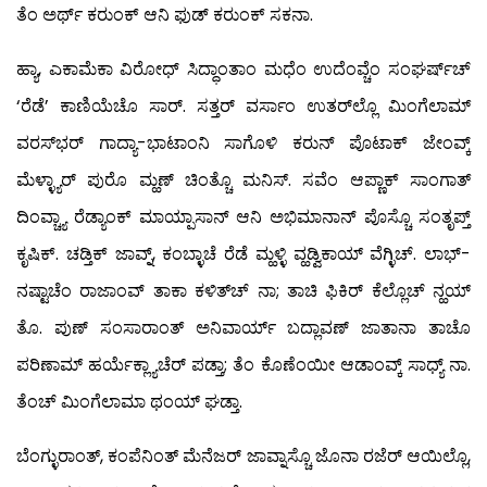
ತೆಂ ಅರ್ಥ್ ಕರುಂಕ್ ಆನಿ ಫುಡ್ ಕರುಂಕ್ ಸಕನಾ.
ಹ್ಯಾ, ಎಕಾಮೆಕಾ ವಿರೋಧ್ ಸಿದ್ಧಾಂತಾಂ ಮಧೆಂ ಉದೆಂವ್ಚೆಂ ಸಂಘರ್ಷ್‍ಚ್
‘ರೆಡೆ’ ಕಾಣಿಯೆಚೊ ಸಾರ್. ಸತ್ತರ್ ವರ್ಸಾಂ ಉತರ್‌ಲ್ಲೊ ಮಿಂಗೆಲಾಮ್
ವರಸ್‍ಭರ್ ಗಾದ್ಯಾ-ಭಾಟಾಂನಿ ಸಾಗೊಳಿ ಕರುನ್ ಪೊಟಾಕ್ ಜೇಂವ್ಕ್
ಮೆಳ್ಳ್ಯಾರ್ ಪುರೊ ಮ್ಹಣ್ ಚಿಂತ್ಚೊ ಮನಿಸ್. ಸವೆಂ ಆಪ್ಣಾಕ್ ಸಾಂಗಾತ್
ದಿಂವ್ಚ್ಯಾ ರೆಡ್ಯಾಂಕ್ ಮಾಯ್ಪಾಸಾನ್ ಆನಿ ಅಭಿಮಾನಾನ್ ಪೊಸ್ಚೊ ಸಂತೃಪ್ತ್
ಕೃಷಿಕ್. ಚಡ್ತಿಕ್ ಜಾವ್ನ್, ಕಂಬ್ಳಾಚೆ ರೆಡೆ ಮ್ಹಳ್ಳಿ ವ್ಹಡ್ವಿಕಾಯ್ ವೆಗ್ಳಿಚ್. ಲಾಭ್-
ನಷ್ಟಾಚೆಂ ರಾಜಾಂವ್ ತಾಕಾ ಕಳಿತ್‍ಚ್ ನಾ; ತಾಚಿ ಫಿಕಿರ್ ಕೆಲ್ಲೊಚ್ ನ್ಹಯ್
ತೊ. ಪುಣ್ ಸಂಸಾರಾಂತ್ ಅನಿವಾರ್ಯ್ ಬದ್ಲಾವಣ್ ಜಾತಾನಾ ತಾಚೊ
ಪರಿಣಾಮ್ ಹರ್ಯೆಕ್ಲ್ಯಾಚೆರ್ ಪಡ್ತಾ; ತೆಂ ಕೊಣೆಂಯೀ ಆಡಾಂವ್ಕ್ ಸಾಧ್ಯ್ ನಾ.
ತೆಂಚ್ ಮಿಂಗೆಲಾಮಾ ಥಂಯ್ ಘಡ್ತಾ.
ಬೆಂಗ್ಳುರಾಂತ್, ಕಂಪೆನಿಂತ್ ಮೆನೆಜರ್ ಜಾವ್ನಾಸ್ಚೊ ಜೊನಾ ರಜೆರ್ ಆಯಿಲ್ಲೊ,