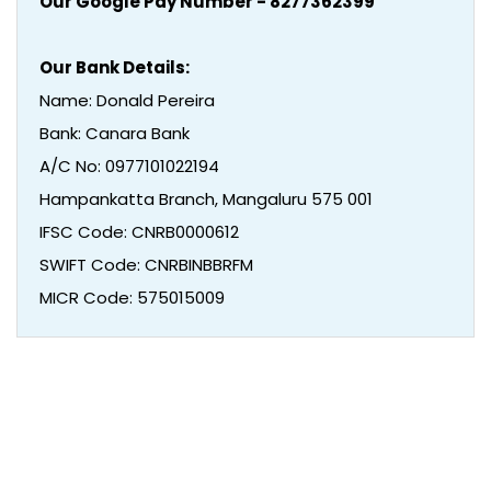
Our Google Pay Number - 8277362399
Our Bank Details:
Name: Donald Pereira
Bank: Canara Bank
A/C No: 0977101022194
Hampankatta Branch, Mangaluru 575 001
IFSC Code: CNRB0000612
SWIFT Code: CNRBINBBRFM
MICR Code: 575015009