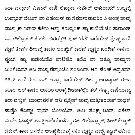
ಕಥಾ ವಸ್ತುಂಕ್ ವಿಣುನ್ ಕಾಣಿ ಲಿಖ್ತಾನಾ ಸುರ್ವೆರ್ ಆತುರಾಯ್ ಉಬ್ಜವ್ನ್
ಉಪ್ರಾಂತ್ ಲೇಖನ್ ವಾ ವಿಡಂಬನ್ ವಾ ಸೆರ್ಮಾಂವಾಪರಿಂ ತಿ ಅಂತ್ಯ್ ಜಾವ್ನ್
ವಾಚ್ಪ್ಯಾಕ್ ನಿರಾಸ್ ಕರ್ಚೆಂ ಆಸ್ತಾ. ತಸಲ್ಯಾಂಕ್ ಹ್ಯಾ ಕಾಣಿಯೆಚೊ ಸಾರಾಂಶ್
ಸಾಂಗ್‍ಲ್ಲೊ ತರ್ ತೆ ಕಶೆಂ ಬರಯ್ತೆ?! ಪುಣ್ ‘ರೆಡೆ’ ಕಾಣಿಯೆಕ್ ಶ್ರೇಷ್ಠ್ ಕಾಣಿ
ಮ್ಹಣ್ ತೀರ್ಪ್ ದೀಂವ್ಕ್ ತಾಚೆಂ ಅಂತ್ಯ್‌ಚ್ ಕಾರಣ್ ಮ್ಹಣ್ಚೆಂ ಖಂಡಿತ್ ಸಾರ್ಕೆಂ.
ವ್ಹಯ್. ಹ್ಯಾ ಕಾಣಿಯೆಚೊ ಪಾಟಿಚೊ ಕಣೊ ವಾ ಆತ್ಮೊ ಜಾವ್ನಾಸಾ
ಮಿಂಗೆಲಾಮ್ ಆನಿ ತಾಚ್ಯಾ ರೆಡ್ಯಾಂಚೊ ಸಂಬಂಧ್. ಆನಿ ಹೆಂಚ್ ಅಪ್ರತಿಮ್
ರಿತಿನ್ ಕಾಣಿಯೆಗಾರಾನ್ ಆಪ್ಲ್ಯಾ ಕಾಣಿಯೆಕ್ ದಿಲ್ಲ್ಯಾ ಅಂತ್ಯಾಂತ್ ರುಜು
ಕೆಲಾಂ. ಜರ್ ತಾಣೆಂ ಅಸಲೆಂ ಅಂತ್ಯ್ ದೀನಾತ್‍ಲ್ಲೆಂ ತರ್ ಸಗ್ಳ್ಯಾ ಕಾಣಿಯೆಚ್ಯಾ
ಕಥಾ ವಸ್ತುಕ್, ಬಾಂಧಾವಳಿಕ್ ಆನಿ ಪ್ರತ್ಯೇಕ್ ಜಾವ್ನ್ ಪಾತ್ರೀಕರಣಾಕ್ ಬಾಧಕ್
ಹಾಡ್ತೆಂ ಕೊಣ್ಣಾ! ಸ್ಯಾಮ್ ಬೊಳಿಯೆನ್, ಅತೀ ಸೂಕ್ಷ್ಮ್ ರಿತಿನ್, ವಿಶೇಸ್
ಸಂವೇದನಾತ್ಮಕ್ ಜಾವ್ನ್ ಕಾಣಿಯೆಂತ್ಲ್ಯೊ ಗಜಾಲಿ ಭೊಗ್ಲ್ಯಾತ್, ಫೀಲ್ ಕೆಲ್ಯಾತ್
ದೆಕುನ್, ತಾಕಾ ಅಸಲೆಂ ಅಂತ್ಯ್ ದೀಂವ್ಕ್ ಸಕ್ಲೆಂ ಮ್ಹಣ್ಚೆಂ ವಾಜ್ಭಿ. ತ್ಯಾಚ್ ವರ್ವಿಂ