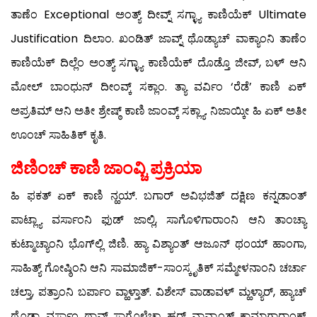
ತಾಣೆಂ Exceptional ಅಂತ್ಯ್ ದೀವ್ನ್ ಸಗ್ಳ್ಯಾ ಕಾಣಿಯೆಕ್ Ultimate
Justification ದಿಲಾಂ. ಖಂಡಿತ್ ಜಾವ್ನ್ ಥೊಡ್ಯಾಚ್ ವಾಕ್ಯಾಂನಿ ತಾಣೆಂ
ಕಾಣಿಯೆಕ್ ದಿಲ್ಲೆಂ ಅಂತ್ಯ್ ಸಗ್ಳ್ಯಾ ಕಾಣಿಯೆಕ್ ದೊಡ್ತೊ ಜೀವ್, ಬಳ್ ಆನಿ
ಮೋಲ್ ಬಾಂಧುನ್ ದೀಂವ್ಕ್ ಸಕ್ಲಾಂ. ತ್ಯಾ ವರ್ವಿಂ ‘ರೆಡೆ’ ಕಾಣಿ ಏಕ್
ಅಪ್ರತಿಮ್ ಆನಿ ಅತೀ ಶ್ರೇಷ್ಠ್ ಕಾಣಿ ಜಾಂವ್ಕ್ ಸಕ್ಲ್ಯಾ. ನಿಜಾಯ್ಕೀ ಹಿ ಏಕ್ ಅತೀ
ಊಂಚ್ ಸಾಹಿತಿಕ್ ಕೃತಿ.
ಜಿಣಿಂಚ್ ಕಾಣಿ ಜಾಂವ್ಚಿ ಪ್ರಕ್ರಿಯಾ
ಹಿ ಫಕತ್ ಏಕ್ ಕಾಣಿ ನ್ಹಯ್. ಬಗಾರ್ ಅವಿಭಜಿತ್ ದಕ್ಷಿಣ ಕನ್ನಡಾಂತ್
ಪಾಟ್ಲ್ಯಾ ವರ್ಸಾಂನಿ ಫುಡ್ ಜಾಲ್ಲಿ, ಸಾಗೊಳಿಗಾರಾಂನಿ ಆನಿ ತಾಂಚ್ಯಾ
ಕುಟ್ಮಾಚ್ಯಾಂನಿ ಭೊಗ್‍ಲ್ಲಿ ಜಿಣಿ. ಹ್ಯಾ ವಿಶ್ಯಾಂತ್ ಆಜೂನ್ ಥಂಯ್ ಹಾಂಗಾ,
ಸಾಹಿತ್ಯ್ ಗೋಷ್ಠಿಂನಿ ಆನಿ ಸಾಮಾಜಿಕ್-ಸಾಂಸ್ಕೃತಿಕ್ ಸಮ್ಮೇಳನಾಂನಿ ಚರ್ಚಾ
ಚಲ್ತಾ, ಪತ್ರಾಂನಿ ಬರ್ಪಾಂ ವ್ಹಾಳ್ತಾತ್. ವಿಶೇಸ್ ವಾಡಾವಳ್ ಮ್ಹಳ್ಯಾರ್, ಹ್ಯಾಚ್
ಥೊಡ್ಯಾ ವರ್ಸಾಂ ಥಾವ್ನ್ ಸಾಗೊಳೆಚ್ಯಾ ಹರ್ ವಾವ್ರಾಂತ್ ಕಾಮಾಗಾರಾಂಕ್