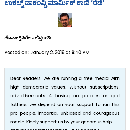
ಉಕಲ್ನ್ ದಾಕಂವ್ಚಿ ಮಾರ್ಮಿಕ್ ಕಾಣಿ ‘ರೆಡೆ’
ಡೊನಾಲ್ಡ್ ಪಿರೇರಾ ಬೆಳ್ತಂಗಡಿ
Posted on : January 2, 2019 at 9:40 PM
Dear Readers, we are running a free media with
high democratic values. Without subscriptions,
advertisements & having no patrons or god
fathers, we depend on your support to run this
pro people, impartial, unbiased and courageous
media. Kindly support us by your generous help.