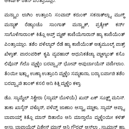
ಆಕರ್ಷಕ್ ರಿತಿನ್ ಪಿಂತ್ರಾಯ್ಲಾಂ.
ಮನ್ಶ್ಯಾಂ ಲಾಗಿಂ ಉತ್ರಾಂನಿ ಸಂವಾದ್ ಕರುಂಕ್ ಸಕನಾತ್‍ಲ್ಲ್ಯಾ ಮುಗ್ಧ್
ಮನ್ಜಾತ್ ರೆಡ್ಯಾಂಚೊ ಸಾಂಗಾತ್ ಮನ್ಶ್ಯಾಕ್, ಪ್ರತ್ಯೇಕ್ ಕರ್ನ್
ಸಾಗೊಳೆಗಾರಾಂಕ್ ಕಿತ್ಲೊ ಆಪ್ತ್ ಮ್ಹಣ್ ಕಾಣಿಯೆಗಾರಾನ್ ಹ್ಯಾ ಕಾಣಿಯೆಂತ್
ಪಿಂತ್ರಾಯ್ಲಾಂ. ತಶೆಂ ಪಳೆಲ್ಯಾರ್ ರೆಡೆ ಹ್ಯಾ ಕಾಣಿಯೆಂತ್ ಅತ್ಯಮೂಲ್ಯ್ ಪಾತ್ರ್
ಖೆಳ್ತಾತ್. ಪಾರಂಪರಿಕ್ ಕೃಷಿ ವ್ಯವಹಾರ್ ಆಧುನಿಕತೆಚ್ಯಾ ವ್ಹಾಳ್ಯಾಂತ್ ಕಸೊ
ಲಿಪೊನ್ ಗೆಲೊ ಮ್ಹಳ್ಳೆಂ ಬರವ್ಪ್ಯಾನ್ ಭೋವ್ ಆಪುರ್ಬಾಯೆನ್ ವರ್ಣಿಲಾಂ.
ತೆಂಯೀ ಇತ್ಲ್ಯಾ ಉಣ್ಯಾ ಉತ್ರಾಂನಿ ಮ್ಹಳ್ಳೆಂ ಸಮ್ಜತಾನಾ, ಬರ್‍ಯಾ ಬರ್ಪಾಚಿ ತಶೆಂ
ಬರವ್ಪ್ಯಾಚಿ ತಾಂಕ್ ಕಸಲಿ ಆನಿ ಕಿತ್ಲಿ ಮ್ಹಳ್ಳೆಂ ಕಳ್ತಾ.
ಡೊ. ಸ್ಯಾಮ್ವೆಲ್ ಸಿಕ್ವೇರಾ (ಸ್ಯಾಮ್ ಬೊಳಿಯೆ) ಖುದ್ ಏಕ್ ಸೂಕ್ಷ್ಮ್ ಮನಿಸ್.
ತಾಕಾ ಖಾಸ್ಗೆನ್ ವಳ್ಕೊನ್, ಪಳೆವ್ನ್ ಜಾಣಾಂ ಆಸ್ಚ್ಯಾ ಮ್ಹಾಕಾ, ಸ್ಯಾಮ್ ಆಪ್ಲ್ಯಾ
ಬಾಪಾಯ್ಕ್ ಕಿತ್ಲೊ ಮಾನ್ ದಿತಾಲೊ ಆನಿ ಮಾನ್ತಾಲೊ ಮ್ಹಳ್ಳೆಂಯೀ ಕಳಿತ್
ಆಸಾ. ಬಾಪಾಯ್ಚೆರ್ ವಿಶೇಸ್ ಮಾನ್ ಆನಿ ಗೌರವ್ ಆಸ್‍ಲ್ಲ್ಯಾ ಸ್ಯಾಮಾನ್ ಹ್ಯಾ