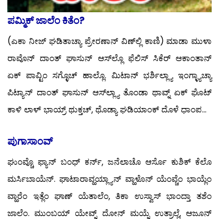
ಪಮ್ಮಿಕ್ ಜಾಲೆಂ ಕಿತೆಂ?
(ಎಕಾ ನೀಜ್ ಘಡಿತಾಚ್ಯಾ ಪ್ರೇರಣಾನ್ ವಿಣ್‍ಲ್ಲಿ ಕಾಣಿ) ಮಾಡಾ ಮುಳಾ
ರಾವೊನ್ ದಾಂತ್ ಘಾಸುನ್ ಆಸ್‍ಲ್ಲೊ ಫೆಲಿಸ್ ಸಿಕೆರ್ ಆಕಾಂತಾನ್
ಏಕ್ ಪಾವ್ಟಿಂ ಸಗ್ಳೊಚ್ ಹಾಲ್ಲೊ. ಮಿಟಾನ್ ಭರ್ಶಿಲ್ಲ್ಯಾ ಇಂಗ್ಳ್ಯಾಚ್ಯಾ
ಪಿಟ್ಯಾನ್ ದಾಂತ್ ಘಾಸುನ್ ಆಸ್‍ಲ್ಲ್ಯಾ ತೊಂಡಾ ಥಾವ್ನ್ ಏಕ್ ಘೊಟ್
ಕಾಳಿ ಲಾಳ್ ಭಾಯ್ರ್ ಥುಕ್ತಚ್, ಥೊಡ್ಯಾ ಘಡಿಯಾಂಕ್ ದೊಳೆ ಧಾಂಪ...
ಪುಗಾಸಾಂವ್
ಘುಂವ್ಚೊ ಫ್ಯಾನ್ ಬಂಧ್ ಕರ್ನ್, ಜನೆಲಾಚೊ ಆರ್ಸೊ ಕುಶಿಕ್ ಕೆಲೊ
ಮರ್ಸಿಬಾಯೆನ್. ಘಾಟಾರಾವ್ಹಯ್ಲ್ಯಾನ್ ವ್ಹಾಳೊನ್ ಯೆಂವ್ಚೆಂ ಭಾಯ್ಲೆಂ
ವ್ಹಾರೆಂ ಇತ್ಲೆಂ ಘಾಣ್ ಯೆತಾಲೆಂ, ತಿಕಾ ಉಸ್ವಾಸ್ ಭಾಂದ್ತಾ ತಶೆಂ
ಜಾಲೆಂ. ಮುಂಬಯ್ ಯೇವ್ನ್ ದೋನ್ ಮಯ್ನೆ ಉತ್ರಾಲ್ಲೆ, ಆಜೂನ್