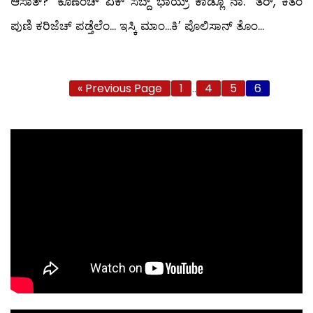
ಆಸಾತ್?’ ಕೊಣೆಂಚ್ ಏಕ್ ಸಬ್ದ್ ಭಾಯ್ರ್ ಕಾಡ್ಲೊ ನಾ. “ತರ್, ಕಿತೆಂ
ಪುಣಿ ಕರಿಜೆಚ್ ಪಡ್ತೆಲೆಂ... ಇಸ್ಕಿ ಮಾಂ...ಕಿ’ ಪೊಲಿಸಾನ್ ತೊಂ...
« Previous Page
1
…
4
5
6