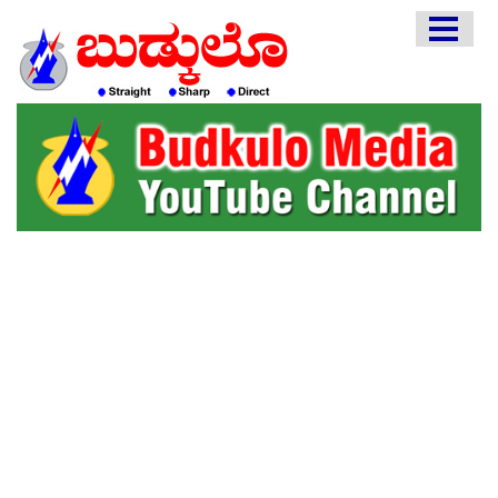
HOME
EDITORIAL
ENGLISH
KANNADA
INTERVIEWS
LITERATURE
ENTERTAINMENT
HEALTH
COMMUNITY