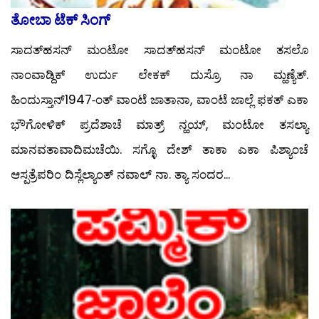
ತೋಬಾ ಟೆಕ್ ಸಿಂಗ್
ಸಾದತ್‍ಹಸನ್ ಮಂಟೋ ಸಾದತ್‍ಹಸನ್ ಮಂಟೋ ತಸಲೊ
ನಾಂವಾಡ್ದಿಕ್ ಉರ್ದು ಲೇಕಕ್ ದುಸ್ರೊ ನಾ ಮ್ಹಣ್ಯೆತ್.
ಹಿಂದುಸ್ತಾನ್1947-ಂತ್ ವಾಂಟೆ ಜಾತಾನಾ, ವಾಂಟೆ ಜಾಲ್ಲೆ ಫಕತ್ ಎಕಾ
ಭೌಗೋಳಿಕ್ ಪ್ರದೆಶಾಚೆ ಮಾತ್ರ್ ನ್ಹಯ್, ಮಂಟೋ ತಸಲ್ಯಾ
ಮಾನವತಾವಾದಿಮಚೆಯಿ. ಸಗ್ಳೊ ದೇಶ್ ತಾಕಾ ಎಕಾ ಪಿಶ್ಯಾಂಚೆ
ಆಸ್ಪತ್ರೆಪರಿಂ ದಿಸ್ಲೆಲ್ಯಾಂತ್ ನವಾಲ್ ನಾ. ತ್ಯಾ ಸಂದರ...