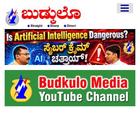
HOME
EDITORIAL
ENGLISH
KANNADA
INTERVIEWS
LITERATURE
ENTERTAINMENT
HEALTH
COMMUNITY