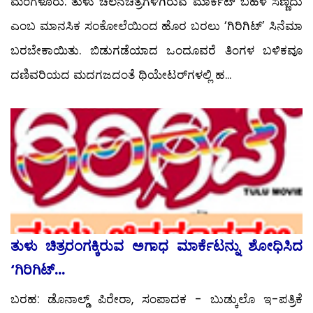
ಮಂಗಳೂರು: ತುಳು ಚಲನಚಿತ್ರಗಳಿಗಿರುವ ಮಾರ್ಕೆಟ್ ಬಹಳ ಸಣ್ಣದು
ಎಂಬ ಮಾನಸಿಕ ಸಂಕೋಲೆಯಿಂದ ಹೊರ ಬರಲು ‘ಗಿರಿಗಿಟ್’ ಸಿನೆಮಾ
ಬರಬೇಕಾಯಿತು. ಬಿಡುಗಡೆಯಾದ ಒಂದೂವರೆ ತಿಂಗಳ ಬಳಿಕವೂ
ದಣಿವರಿಯದ ಮದಗಜದಂತೆ ಥಿಯೇಟರ್‌ಗಳಲ್ಲಿ ಹ...
ತುಳು ಚಿತ್ರರಂಗಕ್ಕಿರುವ ಅಗಾಧ ಮಾರ್ಕೆಟನ್ನು ಶೋಧಿಸಿದ
‘ಗಿರಿಗಿಟ್...
ಬರಹ: ಡೊನಾಲ್ಡ್ ಪಿರೇರಾ, ಸಂಪಾದಕ - ಬುಡ್ಕುಲೊ ಇ-ಪತ್ರಿಕೆ