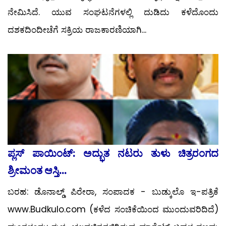
ನೇಮಿಸಿದೆ. ಯುವ ಸಂಘಟನೆಗಳಲ್ಲಿ ದುಡಿದು ಕಳೆದೊಂದು
ದಶಕದಿಂದೀಚೆಗೆ ಸಕ್ರಿಯ ರಾಜಕಾರಣಿಯಾಗಿ...
ಪ್ಲಸ್ ಪಾಯಿಂಟ್: ಅದ್ಭುತ ನಟರು ತುಳು ಚಿತ್ರರಂಗದ
ಶ್ರೀಮಂತ ಆಸ್ತಿ...
ಬರಹ: ಡೊನಾಲ್ಡ್ ಪಿರೇರಾ, ಸಂಪಾದಕ - ಬುಡ್ಕುಲೊ ಇ-ಪತ್ರಿಕೆ
www.Budkulo.com (ಕಳೆದ ಸಂಚಿಕೆಯಿಂದ ಮುಂದುವರಿದಿದೆ)