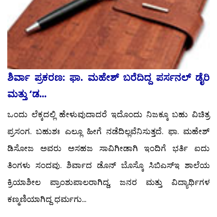
ಶಿರ್ವಾ ಪ್ರಕರಣ: ಫಾ. ಮಹೇಶ್ ಬರೆದಿದ್ದ ಪರ್ಸನಲ್ ಡೈರಿ
ಮತ್ತು ‘ಡ...
ಒಂದು ಲೆಕ್ಕದಲ್ಲಿ ಹೇಳುವುದಾದರೆ ಇದೊಂದು ನಿಜಕ್ಕೂ ಬಹು ವಿಚಿತ್ರ
ಪ್ರಸಂಗ. ಬಹುಶಃ ಎಲ್ಲೂ ಹೀಗೆ ನಡೆದಿಲ್ಲವೆನಿಸುತ್ತದೆ. ಫಾ. ಮಹೇಶ್
ಡಿಸೋಜ ಅವರು ಅಸಹಜ ಸಾವಿಗೀಡಾಗಿ ಇಂದಿಗೆ ಭರ್ತಿ ಐದು
ತಿಂಗಳು ಸಂದವು. ಶಿರ್ವಾದ ಡೊನ್ ಬೊಸ್ಕೊ ಸಿಬಿಎಸ್‍ಇ ಶಾಲೆಯ
ಕ್ರಿಯಾಶೀಲ ಪ್ರಾಂಶುಪಾಲರಾಗಿದ್ದ, ಜನರ ಮತ್ತು ವಿದ್ಯಾರ್ಥಿಗಳ
ಕಣ್ಮಣಿಯಾಗಿದ್ದ ಧರ್ಮಗು...