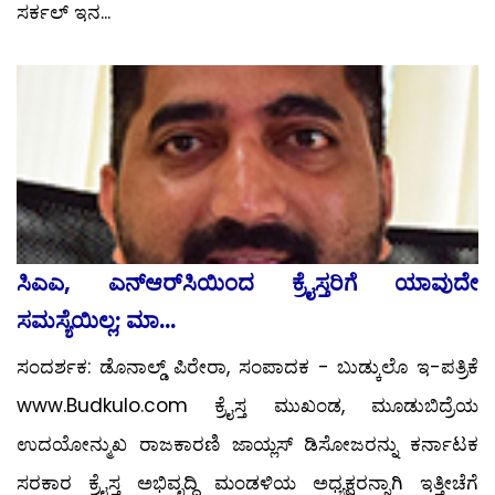
ಸರ್ಕಲ್ ಇನ...
ಸಿಎಎ, ಎನ್‌ಆರ್‌ಸಿಯಿಂದ ಕ್ರೈಸ್ತರಿಗೆ ಯಾವುದೇ
ಸಮಸ್ಯೆಯಿಲ್ಲ; ಮಾ...
ಸಂದರ್ಶಕ: ಡೊನಾಲ್ಡ್ ಪಿರೇರಾ, ಸಂಪಾದಕ - ಬುಡ್ಕುಲೊ ಇ-ಪತ್ರಿಕೆ
www.Budkulo.com ಕ್ರೈಸ್ತ ಮುಖಂಡ, ಮೂಡುಬಿದ್ರೆಯ
ಉದಯೋನ್ಮುಖ ರಾಜಕಾರಣಿ ಜಾಯ್ಲಸ್ ಡಿಸೋಜರನ್ನು ಕರ್ನಾಟಕ
ಸರಕಾರ ಕ್ರೈಸ್ತ ಅಭಿವೃದ್ಧಿ ಮಂಡಳಿಯ ಅಧ್ಯಕ್ಷರನ್ನಾಗಿ ಇತ್ತೀಚೆಗೆ