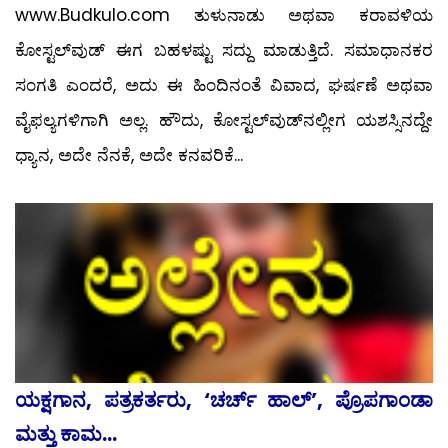
www.Budkulo.com ತುಳುನಾಡು ಅಥವಾ ಕರಾವಳಿಯ
ಕೋಸ್ಟಲ್‍ವುಡ್ ಈಗ ಬಹಳಷ್ಟು ಸದ್ದು ಮಾಡುತ್ತಿದೆ. ಸಮಾಧಾನಕರ
ಸಂಗತಿ ಎಂದರೆ, ಅದು ಈ ಹಿಂದಿನಂತೆ ವಿವಾದ, ಘರ್ಷಣೆ ಅಥವಾ
ವೈಫಲ್ಯಗಳಿಗಾಗಿ ಅಲ್ಲ. ಹೌದು, ಕೋಸ್ಟಲ್‍ವುಡ್‍ನಲ್ಲೀಗ ಯಶಸ್ಸಿನದ್ದೇ
ಧ್ಯಾನ, ಅದೇ ನೆನಕೆ, ಅದೇ ಕನವರಿಕೆ...
ಯಕ್ಷಗಾನ, ಪತ್ರಕರ್ತರು, ‘ಚರ್ಚ್ ಹಾಲ್’, ಪ್ರೊಪಗಾಂಡಾ
ಮತ್ತು ಕಾಮ...