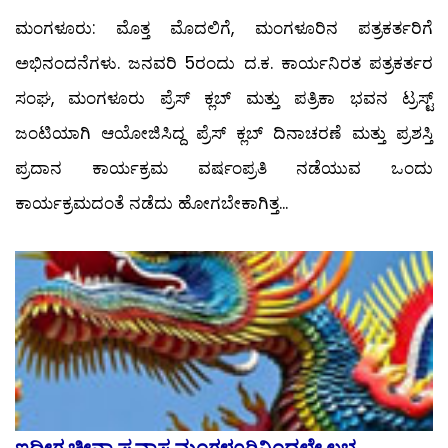
ಮಂಗಳೂರು: ಮೊತ್ತ ಮೊದಲಿಗೆ, ಮಂಗಳೂರಿನ ಪತ್ರಕರ್ತರಿಗೆ
ಅಭಿನಂದನೆಗಳು. ಜನವರಿ 5ರಂದು ದ.ಕ. ಕಾರ್ಯನಿರತ ಪತ್ರಕರ್ತರ
ಸಂಘ, ಮಂಗಳೂರು ಪ್ರೆಸ್ ಕ್ಲಬ್ ಮತ್ತು ಪತ್ರಿಕಾ ಭವನ ಟ್ರಸ್ಟ್
ಜಂಟಿಯಾಗಿ ಆಯೋಜಿಸಿದ್ದ ಪ್ರೆಸ್ ಕ್ಲಬ್ ದಿನಾಚರಣೆ ಮತ್ತು ಪ್ರಶಸ್ತಿ
ಪ್ರದಾನ ಕಾರ್ಯಕ್ರಮ ವರ್ಷಂಪ್ರತಿ ನಡೆಯುವ ಒಂದು
ಕಾರ್ಯಕ್ರಮದಂತೆ ನಡೆದು ಹೋಗಬೇಕಾಗಿತ್ತ...
ಇದೀಗ ಚೀನಾ ಪ್ರವಾಸ ಮಂಗಳೂರಿನಿಂದಲೇ ಲಭ್ಯ