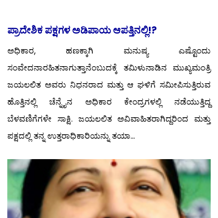
ಪ್ರಾದೇಶಿಕ ಪಕ್ಷಗಳ ಅಡಿಪಾಯ ಆಪತ್ತಿನಲ್ಲಿ!?
ಅಧಿಕಾರ, ಹಣಕ್ಕಾಗಿ ಮನುಷ್ಯ ಎಷ್ಟೊಂದು
ಸಂವೇದನಾರಹಿತನಾಗುತ್ತಾನೆಂಬುದಕ್ಕೆ ತಮಿಳುನಾಡಿನ ಮುಖ್ಯಮಂತ್ರಿ
ಜಯಲಲಿತ ಅವರು ನಿಧನರಾದ ಮತ್ತು ಆ ಘಳಿಗೆ ಸಮೀಪಿಸುತ್ತಿರುವ
ಹೊತ್ತಿನಲ್ಲಿ ಚೆನ್ನೈನ ಅಧಿಕಾರ ಕೇಂದ್ರಗಳಲ್ಲಿ ನಡೆಯುತ್ತಿದ್ದ
ಬೆಳವಣಿಗೆಗಳೇ ಸಾಕ್ಷಿ. ಜಯಲಲಿತ ಅವಿವಾಹಿತರಾಗಿದ್ದರಿಂದ ಮತ್ತು
ಪಕ್ಷದಲ್ಲಿ ತನ್ನ ಉತ್ತರಾಧಿಕಾರಿಯನ್ನು ತಯಾ...