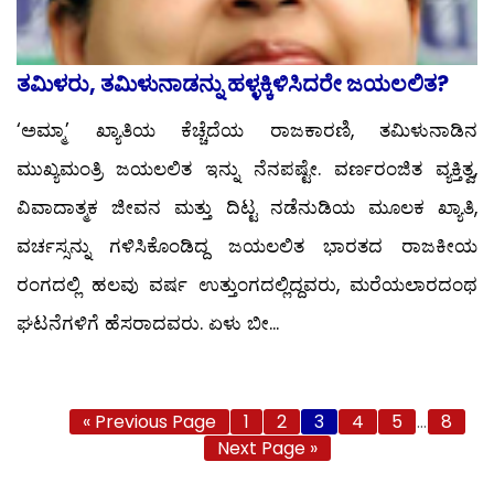
ತಮಿಳರು, ತಮಿಳುನಾಡನ್ನು ಹಳ್ಳಕ್ಕಿಳಿಸಿದರೇ ಜಯಲಲಿತ?
‘ಅಮ್ಮಾ’ ಖ್ಯಾತಿಯ ಕೆಚ್ಚೆದೆಯ ರಾಜಕಾರಣಿ, ತಮಿಳುನಾಡಿನ
ಮುಖ್ಯಮಂತ್ರಿ ಜಯಲಲಿತ ಇನ್ನು ನೆನಪಷ್ಟೇ. ವರ್ಣರಂಜಿತ ವ್ಯಕ್ತಿತ್ವ,
ವಿವಾದಾತ್ಮಕ ಜೀವನ ಮತ್ತು ದಿಟ್ಟ ನಡೆನುಡಿಯ ಮೂಲಕ ಖ್ಯಾತಿ,
ವರ್ಚಸ್ಸನ್ನು ಗಳಿಸಿಕೊಂಡಿದ್ದ ಜಯಲಲಿತ ಭಾರತದ ರಾಜಕೀಯ
ರಂಗದಲ್ಲಿ ಹಲವು ವರ್ಷ ಉತ್ತುಂಗದಲ್ಲಿದ್ದವರು, ಮರೆಯಲಾರದಂಥ
ಘಟನೆಗಳಿಗೆ ಹೆಸರಾದವರು. ಏಳು ಬೀ...
« Previous Page
1
2
3
4
5
…
8
Next Page »