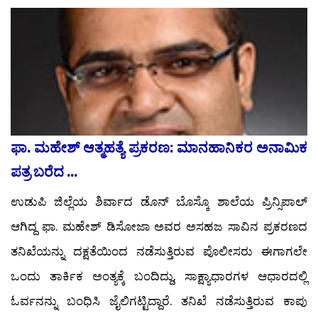
ಫಾ. ಮಹೇಶ್ ಆತ್ಮಹತ್ಯೆ ಪ್ರಕರಣ: ಮಾನಹಾನಿಕರ ಅನಾಮಿಕ
ಪತ್ರ ಬರೆದ ...
ಉಡುಪಿ ಜಿಲ್ಲೆಯ ಶಿರ್ವಾದ ಡೊನ್ ಬೊಸ್ಕೊ ಶಾಲೆಯ ಪ್ರಿನ್ಸಿಪಾಲ್
ಆಗಿದ್ದ ಫಾ. ಮಹೇಶ್ ಡಿಸೋಜಾ ಅವರ ಅಸಹಜ ಸಾವಿನ ಪ್ರಕರಣದ
ತನಿಖೆಯನ್ನು ದಕ್ಷತೆಯಿಂದ ನಡೆಸುತ್ತಿರುವ ಪೊಲೀಸರು ಈಗಾಗಲೇ
ಒಂದು ತಾರ್ಕಿಕ ಅಂತ್ಯಕ್ಕೆ ಬಂದಿದ್ದು, ಸಾಕ್ಷ್ಯಾಧಾರಗಳ ಆಧಾರದಲ್ಲಿ
ಓರ್ವನನ್ನು ಬಂಧಿಸಿ ಜೈಲಿಗಟ್ಟಿದ್ದಾರೆ. ತನಿಖೆ ನಡೆಸುತ್ತಿರುವ ಕಾಪು