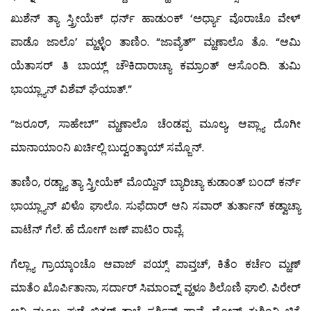
ಖುಶೆನ್ ತ್ಯಾ ಸ್ತ್ರೀಯೆಕ್ ಧರ್ನ್ ಹಾಡುಂಕ್ ‘ಅರ್ಧ್ಯಾ ವೊರಾಚೊ ವೇಳ್
ಪಾಡೊ ಜಾಲೊ’ ಮ್ಹಳ್ಳೆಂ ತಾಣಿಂ. “ಜಾವ್ಯೆತ್” ಮ್ಹಣಾಲೊ ತೊ. “ಆಮಿ
ಯೆತಾಸರ್ ತಿ ಬಾಯ್ಲ್ ಚೌಕಿದಾರಾಚ್ಯಾ ಕಮ್ರಾಂತ್ ಆಸೊಂದಿ. ತುಮಿ
ಭಾಯ್ಲ್ಯಾನ್ ವಿಶೆವ್ ಘೆಯಾತ್.”
“ಜರೂರ್, ಸಾಹೇಬ್” ಮ್ಹಣಾಲೊ ಚೆಂಡಪ್ಪ ಮೂಲ್ಯ, ಆಪ್ಲ್ಯಾ ದೊಗೀ
ಮಾನಾಯಾಂನಿ ಖರ್ಚಿಲ್ಲಿ ಬುದ್ವಂತ್ಕಾಯ್ ಸಮ್ಜೊನ್.
ತಾಣಿಂ, ರಡ್ಚ್ಯಾ ತ್ಯಾ ಸ್ತ್ರೀಯೆಕ್ ಮೊಯ್ದಿನ್ ಬ್ಯಾರಿಚ್ಯಾ ಕುಡಾಂತ್ ಬಂದ್ ಕರ್ನ್
ಭಾಯ್ಲ್ಯಾನ್ ಖಿಳೊ ಘಾಲೊ. ಸುಫೆದಾರ್ ಆನಿ ಸವಾರ್ ತುರ್ತಾನ್ ಕಡ್ವಾಚ್ಯಾ
ವಾಟೆನ್ ಗೆಲೆ. ಹೆ ದೋಗ್ ಜಣ್ ಪಾಟಿಂ ರಾವ್ಲೆ.
ಗೆಲ್ಲ್ಯಾ ಗ್ರಾಯ್ಕಾಂಚೊ ಆವಾಜ್ ಪಯ್ಸ್ ಪಾವ್ತಚ್, ಕಿತೆಂ ಕರ್ಚೆಂ ಮ್ಹಣ್
ಮಾತೆಂ ಖೊರ್ಪಿತಾನಾ, ಸರ್ದಾರ್ ಸಿಮಾಂವ್ನ್ ವ್ಹಳೂ ಶಿಲೊಣಿ ಘಾಲಿ. ಪಿರೇರ್