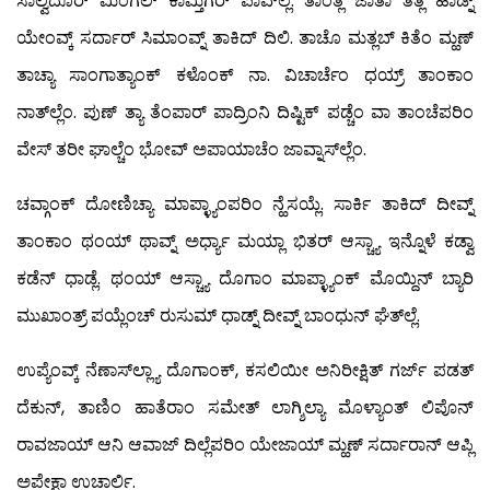
ಸಾಲ್ವದೊರ್ ಮಿಂಗೆಲ್ ಕಾಮ್ತಿಗೆರ್ ಪಾವ್‍ಲ್ಲೆ. ತಾಂತ್ಲೆ ಜಾತಾ ತಿತ್ಲೆ ಹಾಡ್ನ್
ಯೇಂವ್ಕ್ ಸರ್ದಾರ್ ಸಿಮಾಂವ್ನ್ ತಾಕಿದ್ ದಿಲಿ. ತಾಚೊ ಮತ್ಲಬ್ ಕಿತೆಂ ಮ್ಹಣ್
ತಾಚ್ಯಾ ಸಾಂಗಾತ್ಯಾಂಕ್ ಕಳೊಂಕ್ ನಾ. ವಿಚಾರ್ಚೆಂ ಧಯ್ರ್ ತಾಂಕಾಂ
ನಾತ್‍ಲ್ಲೆಂ. ಪುಣ್ ತ್ಯಾ ತೆಂಪಾರ್ ಪಾದ್ರಿಂನಿ ದಿಷ್ಟಿಕ್ ಪಡ್ಚೆಂ ವಾ ತಾಂಚೆಪರಿಂ
ವೇಸ್ ತರೀ ಘಾಲ್ಚೆಂ ಭೋವ್ ಅಪಾಯಾಚೆಂ ಜಾವ್ನಾಸ್‍ಲ್ಲೆಂ.
ಚವ್ಗಾಂಕ್ ದೋಣಿಚ್ಯಾ ಮಾಪ್ಳ್ಯಾಂಪರಿಂ ನ್ಹೆಸಯ್ಲೆ. ಸಾರ್ಕಿ ತಾಕಿದ್ ದೀವ್ನ್
ತಾಂಕಾಂ ಥಂಯ್ ಥಾವ್ನ್ ಅರ್ಧ್ಯಾ ಮಯ್ಲಾ ಭಿತರ್ ಆಸ್ಚ್ಯಾ ಇನ್ನೊಳೆ ಕಡ್ವಾ
ಕಡೆನ್ ಧಾಡ್ಲೆ. ಥಂಯ್ ಆಸ್ಚ್ಯಾ ದೊಗಾಂ ಮಾಪ್ಳ್ಯಾಂಕ್ ಮೊಯ್ದಿನ್ ಬ್ಯಾರಿ
ಮುಖಾಂತ್ರ್ ಪಯ್ಲೆಂಚ್ ರುಸುಮ್ ಧಾಡ್ನ್ ದೀವ್ನ್ ಬಾಂಧುನ್ ಘೆತ್‍ಲ್ಲೆ.
ಉಪ್ಯೆಂವ್ಕ್ ನೆಣಾಸ್‍ಲ್ಲ್ಯಾ ದೊಗಾಂಕ್, ಕಸಲಿಯೀ ಅನಿರೀಕ್ಷಿತ್ ಗರ್ಜ್ ಪಡತ್
ದೆಕುನ್, ತಾಣಿಂ ಹಾತೆರಾಂ ಸಮೇತ್ ಲಾಗ್ಶಿಲ್ಯಾ ಮೊಳ್ಯಾಂತ್ ಲಿಪೊನ್
ರಾವಜಾಯ್ ಆನಿ ಆವಾಜ್ ದಿಲ್ಲೆಪರಿಂ ಯೇಜಾಯ್ ಮ್ಹಣ್ ಸರ್ದಾರಾನ್ ಆಪ್ಲಿ
ಅಪೇಕ್ಷಾ ಉಚಾರ್ಲಿ.