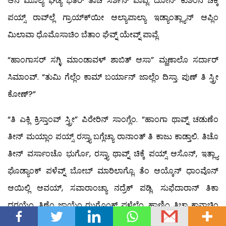
ಆನಿ ಮೂಲ್ಯ ಘಡ್ಯೆ ಭಿತರ್ ತಾಚೆ ಸರ್ಶಿನ್ ಪಾವ್ಲೆ. ದೋನ್ ಕುಶಿಂನಿ ಚಿಕ್ಕೆ
ಪಯ್ಸ್ ರಾವ್‍ಲ್ಲೆ ಗ್ರಾಯ್ಕ್‍ಯೀ ಆಲ್ಯಾಪಾಲ್ಯಾ ಇಡ್ಯಾಂತ್ಲ್ಯಾನ್ ಆಪ್ಲಿಂ
ಮಿಲಾವಾ ಧೊಮೊಸಾಚಿಂ ಬೆತಾಂ ಘೆವ್ನ್ ಯೇವ್ನ್ ಪಾವ್ಲೆ.
“ಹಾಂಗಾಸರ್ ಸಗ್ಳಿ ಮಾಂಡಾವಳ್ ಶಾಬಿತ್ ಆಸಾ” ಮ್ಹಣಾಲೊ ಸರ್ದಾರ್
ಸಿಮಾಂವ್. “ತುಮಿ ಗೆಲ್ಲೆಂ ಕಾಮ್ ಬರ್ಯಾನ್ ಜಾಲ್ಲೆಂ ದಿಸ್ತಾ. ಪುಣ್ ತಿ ಸ್ತ್ರೀ
ಕೋಣ್?”
“ತಿ ಎಕ್ಲಿ ಕ್ರಿಸ್ತಾಂವ್ ಸ್ತ್ರೀ” ಪಿರೇರಿನ್ ಸಾಂಗ್ಲೆಂ. “ಹಾಂಗಾ ಥಾವ್ನ್ ಚಡುಣೆಂ
ತೀನ್ ಮಯ್ಲಾಂ ಪಯ್ಸ್ ರಸ್ತ್ಯಾ ಬಗ್ಲೆಚ್ಯಾ ರಾನಾಂತ್ ತಿ ಕಾಜು ಕಾಡ್ತಾಲಿ. ತಿಚೊ
ತೀನ್ ವರ್ಸಾಂಚೊ ಭುರ್ಗೊ, ರಸ್ತ್ಯಾ ಥಾವ್ನ್ ಚಿಕ್ಕೆ ಪಯ್ಸ್ ಆಸೊನ್, ಇತ್ಲ್ಯಾ
ಘೊಡ್ಯಾಂಕ್ ಪಳೆವ್ನ್ ಬೋಬ್ ಮಾರಿಲಾಗ್ಲೊ. ತೆಂ ಆಯ್ಕೊನ್ ಧಾಂವೊನ್
ಆಯಿಲ್ಲಿ ಆವಯ್, ಸವಾರಾಂಚ್ಯಾ ನದ್ರೆಕ್ ಪಡ್ಲಿ. ಸುಫೆದಾರಾನ್ ತಿಕಾ
ಧರಯ್ಲೆಂ. ತಿಣೆಂ ಜಾಯ್ತೆಂ ಝಗ್ಡೊಂಕ್ ಪಳೆಲೆಂ. ಹಾಣಿಂ ತಿಚ್ಯಾ ಕಾನಾಚಿಂ
ಕುಡ್ಕಾಂ ವೋಡ್ನ್, ತಿ ಸೊಭಿತ್‍ಯೀ ಆಸಾ ಮ್ಹಳ್ಳೆಂ ದೆಖೊನ್ – ವೇಳ್ ಪಾಶಾರ್