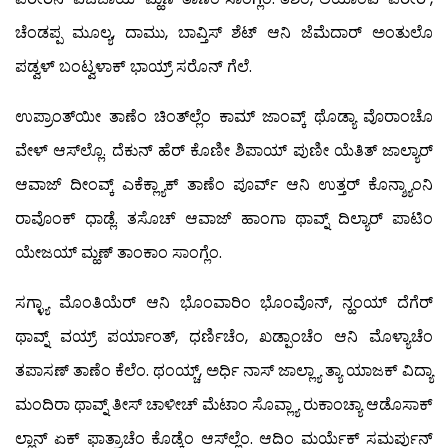
ಚೆಂಡಪ್ಪ ಮೂಲ್ಯ, ದಾಮು, ಬಾವ್ತಿಸ್ ಶೆಟ್ ಆನಿ ಜೆಮೆದಾರ್ ಅಂತುಲೊ
ಪಡ್ವಳ್ ಬಂಟ್ವಳಾಕ್ ಭಾಯ್ರ್ ಸರೊನ್ ಗೆಲೆ.
ಉಪ್ರಾಂತ್‍ಯೀ ತಾಣೆಂ ಚಿಂತ್‍ಲ್ಲೆಂ ಕಾಮ್ ಜಾಂವ್ಕ್ ಥೊಡ್ಯಾ ವೊರಾಂಚೊ
ವೇಳ್ ಆಸ್‍ಲ್ಲೊ. ದೆಕುನ್ ಹೆರ್ ಕೊಣೀ ಶಿಪಾಯ್ ಪುಣೀ ಯೆತಿತ್ ಜಾಲ್ಯಾರ್
ಆವಾಜ್ ದೀಂವ್ಕ್ ಎಕೆಕ್ಲ್ಯಾಕ್ ತಾಣೆಂ ಪೂರ್ವ್ ಆನಿ ಉತ್ತರ್ ಕೊನ್ಶ್ಯಾಂನಿ
ರಾವೊಂಕ್ ಧಾಡ್ಲೆ. ತಸೊಚ್ ಆವಾಜ್ ಹಾಂಗಾ ಥಾವ್ನ್ ದಿಲ್ಯಾರ್ ಪಾಟಿಂ
ಯೇಜಯ್ ಮ್ಹಣ್ ತಾಂಕಾಂ ಸಾಂಗ್ಲೆಂ.
ಸಗ್ಳ್ಯಾ ಮೊಂತಿಯೆರ್ ಆನಿ ಭೊಂವಾರಿಂ ಭೊಂವೊನ್, ನ್ಹಂಯ್ ದೆಗೆರ್
ಥಾವ್ನ್ ವಯ್ರ್ ಪರ್ಯಾಂತ್, ಧರ್ಣಿಚೆಂ, ಖಡ್ಪಾಂಚೆಂ ಆನಿ ಮೊಳ್ಯಾಚೆಂ
ತಪಾಸಣ್ ತಾಣೆಂ ಕೆಲೆಂ. ಥಂಯ್ಚ್, ಅರ್ಧಿ ನಾಸ್ ಜಾಲ್ಲ್ಯಾ ತ್ಯಾ ಯಾಜಕ್ ವಿದ್ಯಾ
ಮಂದಿರಾ ಥಾವ್ನ್ ತೀಸ್ ಚಾಳೀಚ್ ಮೆಟಾಂ ಸೊವ್ಲ್ಯಾ ರುಕಾಂಚ್ಯಾ ಆಡೊಸಾಕ್
ಲ್ಹಾನ್ ಏಕ್ ಫಾತ್ರಾಚೆಂ ಕೊಡ್ಕೆಂ ಆಸ್‍ಲ್ಲೆಂ. ಆದಿಂ ಮರ್ಯೆಕ್ ಸಮರ್ಪುನ್