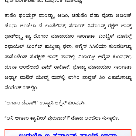
ಪುಣ್ ಫಿಂರ್ಗಿಪೆಟ್ ತೊ ಪಾವೊಂಕ್ ನಾತ್‍ಲ್ಲೊ.
ತಾಣೆಂ ಥಂಯ್ಸರ್ ಪಾಂವ್ಚ್ಯಾ ಆದಿಂ, ಚಡುಣೆಂ ದೆಡಾ ವೊರಾ ಆದಿಂಚ್
ಡೊನಾ ಆಂಜೆಲಾ ದೆ ಲೂತೆಲಿಮ್, ಸರ್ದಾರ್ ಸಿಮಾಂವ್ನ್ ರಕ್ಷಕ್ ಜಾವ್ನ್
ಧಾಡ್‍ಲ್ಲ್ಯಾ ತ್ಯಾ ದೊಗಾಂ ಮಾನಾಯಾಂ ಸಾಂಗಾತಾ, ಬಂಟ್ವಳ್ ಮಾನೆಸ್ತ್
ರಫಾಯೆಲ್ ಮಿಂಗೆಲ್ ಕಾಮ್ತಿಚ್ಯಾ ಘರಾ, ಆಗ್ನೆಸ್ ಸಿಸಿಲಿಯಾ ಕುಂವರ್ನಿಚ್ಯಾ
ಪಾಸೊಳೆಂತ್ ಸುರಕ್ಷಿತ್ ಜಾವ್ನ್ ಪಾವ್‍ಲ್ಲಿ. ನಿಜಾಯ್ಕೀ ಆಗ್ನೆಸ್ ಕುಂವರ್ನ್,
ಡೊನಾ ಆಂಜೆಲಾಚಿ ವಾಟ್ ರಾಕೊನ್, ಥೊಡ್ಯಾ ಮಾನಾಯಾಂ ಸಾಂಗಾತಾ
ಅರ್ಧ್ಯಾ ವಾಟೆರ್ ಯೇವ್ನ್ ರಾವ್‍ಲ್ಲಿ. ಲಾಗಿಂ ಪಾವ್ತಚ್ ತಿಂ ಎಕಾಮೆಕಾಚ್ಯಾ
ವೆಂಗೆಂತ್ ರಡ್‍ಲ್ಲಿಂ.
“ಅರ್ಗಾಂ ದೆವಾಕ್!” ಉಸ್ವಾಸ್ಲಿ ಆಗ್ನೆಸ್ ಕುಂವರ್ನ್.
“ಆನಿ ಅರ್ಗಾಂ ತ್ಯಾ ವೀರ್ ಪುರುಷಾಕ್!” ಡೊನಾ ಆಂಜೆಲಾ ಸುಸ್ಕಾರ್ಲಿ.