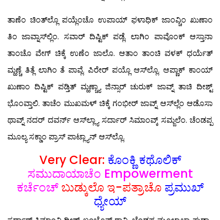
ತಾಣೆಂ ಚಿಂತ್‍ಲ್ಲೊ ಪಯ್ಲೆಂಚೊ ಉಪಾಯ್ ಫಳಾಧಿಕ್ ಜಾಂವ್ಚಿಂ ಖುಣಾಂ
ತಿಂ ಜಾವ್ನಾಸ್‍ಲ್ಲಿಂ. ಸವಾರ್ ದಿಷ್ಟಿಕ್ ಪಡ್ಲೆ. ಲಾಗಿಂ ಪಾವೊಂಕ್ ಆಸ್ತಾನಾ
ತಾಂಚೊ ವೇಗ್ ಚಿಕ್ಕೆ ಉಣೆಂ ಜಾಲೊ. ಆತಾಂ ತಾಂಚಿ ವಳಕ್ ಧರ್ಯೆತ್
ಮ್ಹಣ್ಚೆ ತಿತ್ಲೆ ಲಾಗಿಂ ತೆ ಪಾವ್ಲೆ. ಪಿರೇರ್ ಪಯ್ಲೊ ಆಸ್‍ಲ್ಲೊ. ಆಪ್ಣಾಕ್ ಕಾಂಯ್
ಖುಣಾಂ ದಿಷ್ಟಿಕ್ ಪಡ್ತಿತ್ ಮ್ಹಣ್ಚ್ಯಾ ಜಿನ್ಸಾರ್ ಚುರುಕ್ ಜಾವ್ನ್ ತಾಚಿ ದೀಶ್ಟ್
ಭೊಂವ್ತಾಲಿ. ತಾಚೆಂ ಮುಖಮಳ್ ಚಿಕ್ಕೆ ಗಂಭೀರ್ ಜಾವ್ನ್ ಆಸ್‍ಲ್ಲೆಂ ಆಡೊಸಾ
ಥಾವ್ನ್ ನದರ್ ದವರ್ನ್ ಆಸ್‍ಲ್ಲ್ಯಾ ಸರ್ದಾರ್ ಸಿಮಾಂವ್ಕ್ ಸಮ್ಜಲೆಂ. ಚೆಂಡಪ್ಪ
ಮೂಲ್ಯ ಸಕ್ಡಾಂ ಪ್ರಾಸ್ ಪಾಟ್ಲ್ಯಾನ್ ಆಸ್‍ಲ್ಲೊ.
Very Clear:
ಕೊಂಕ್ಣಿ ಕಥೊಲಿಕ್
ಸಮುದಾಯಾಚೆಂ Empowerment
ಕರ್ಚೆಂಚ್
ಬುಡ್ಕುಲೊ ಇ-ಪತ್ರಾಚೊ
ಪ್ರಮುಖ್
ಧ್ಯೇಯ್