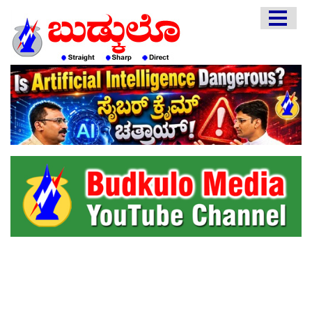
HOME
EDITORIAL
ENGLISH
KANNADA
INTERVIEWS
LITERATURE
ENTERTAINMENT
HEALTH
COMMUNITY