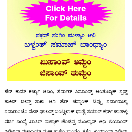
ಹೆರ್ ಕಾಮ್ ಕರ್ಚ್ಯಾ ಆದಿಂ, ಸರ್ದಾರ್ ಸಿಮಾಂವ್ನ್ ಅಂತುಲ್ಯಾಕ್ ಸ್ಪಷ್ಟ್
ತಾಕಿದ್ ದೀವ್ನ್ ತಾಕಾ ಆನಿ ಹೆರ್ ಚವ್ಗಾಂಕ್ ಟಿಪ್ಪು ಸರ್ದಾರಾಚ್ಯಾ
ಸವಾರಾಂಚೊ ವೇಸ್ ಘಾಲವ್ನ್ ಬಂಟ್ವಳಾಕ್ ಧಾಡ್ಲೆ. ತಯಾರ್ ಕರ್ನ್ ಹಾಡ್‍ಲ್ಲಿ
ವರ್ದಿ ದಿಂವ್ಚೆ ಖಾತಿರ್ ಠಾಣ್ಯಾಕ್ ಚೆಂಡಪ್ಪ ಮೂಲ್ಯಾನ್ ಆನಿ ಲಿಯಾಂವ್
ಪಿರೇರಿನ್ ವಚಜಾಯ್ ಮ್ಹಣ್ ತಾಣೆಂ ಸಾಂಗ್ಲೆಂ. ತಶೆಂ, ಲಿಯಾಂವ್ ಪಿರೇರ್,