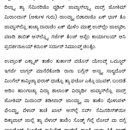
ದಿಲ್ಲ್ಯಾ ತ್ಯಾ ಸೆಮಿನರಿಚೊ ವ್ಹಡಿಲ್ ಜಾವ್ನಾಸ್‍ಲ್ಲ್ಯಾ ಪಾದ್ರ್ ಜೋಕಿಮ್
ಮಿರಾಂದಾನ್ (ಅರ್ಕುಳ ಗುರು) ರಾಂವ್ಚ್ಯಾ ಬಿಡಾರಾಚೊ ಏಕ್ ಭಾಗ್ ತೊ
ಜಾವ್ನಾಸ್‍ಲ್ಲೊ. ತಾಚ್ಯಾ ದಾರಾಚೆಂ ಏಕ್ ಪೊಳೆಂ ಮಾತ್ರ್ ಉರ್‌ಲ್ಲೆಂ ಜಾಲ್ಯಾರೀ,
ವಣದಿ ಶಾಬಿತ್ ಆಸ್‍ಲ್ಲ್ಯೊ. ಗರ್ಜೆಕ್ ತೆಂಚ್ ಆಪ್ಲೆಂ ಕಾರ್ಯಾಲಯ್ ಆನಿ
ಪ್ರದರ್ಶನಾಲಯ್ ಕರುಂಕ್ ಸರ್ದಾರ್ ಸಿಮಾಂವ್ನ್ ಚಿಂತ್ಲೆಂ.
ಉಪ್ರಾಂತ್ ಎಕ್ಲ್ಯಾಕ್ ತಾಣೆಂ ತುರ್ತಾನ್ ವಚೊನ್ ಯೇಂವ್ಕ್ ಒಮ್ಜೂರ್
ಇಗರ್ಜೆ ಲಾಗ್ಸರ್ ಮಾನೆರೆಕೋಡಿ ರಾನಾ ಬಗ್ಲೆನ್ ಆಸ್ಚ್ಯಾ ಸಾಲ್ವದೊರ್
ಮಿಂಗೆಲ್ ಕಾಮ್ತಿಚ್ಯಾ ಘರಾಕ್ ಧಾಡ್ಲೊ. ತ್ಯಾ ಘರ್ಚೊ ಎಕ್ಲೊ ಯುವಕ್, ಬಂದಡೆ
ಆದಿಂ ಹಾಂಗಾಚ್ಯಾ ವಿದ್ಯಾ ಶಾಲಾಂತ್ ವಿದ್ಯಾರ್ಥಿ ಜಾವ್ನಾಸ್‍ಲ್ಲೊ. ಪಾದ್ರ್
ಜೋಕಿಮ್ ಮಿರಾಂದ್ ತಡೀಪಾರ್ ಜಾಂವ್ಚ್ಯಾ ವಾ ತಾಣೆಂ ಪೊಳಾಪಳ್
ಘೆಂವ್ಚ್ಯಾ ವೆಳಾರ್ ತಾಚೆ ಖಾಲ್ ಆಸ್‍ಲ್ಲೆ ಸರ್ವ್ ಸೆಮಿನರಿಸ್ತ್‍ಯೀ
ದಿಕ್ಕಾಪಾಲ್ ಜಾಲ್ಲೆ. ತ್ಯಾ ವೆಳಾರ್ ತಾಣಿಂ ಸೊಡ್ನ್ ಗೆಲ್ಲೆ ಲೋಬ್ ವಾ ದಗ್ಲೆ