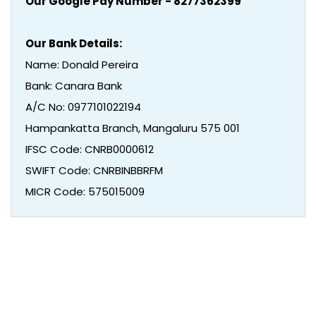
Our Google Pay Number - 8277362399
Our Bank Details:
Name: Donald Pereira
Bank: Canara Bank
A/C No: 0977101022194
Hampankatta Branch, Mangaluru 575 001
IFSC Code: CNRB0000612
SWIFT Code: CNRBINBBRFM
MICR Code: 575015009