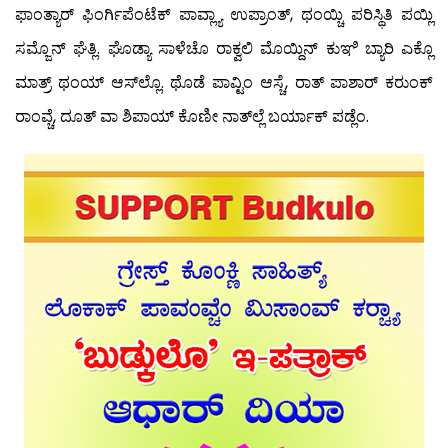
ಫಾಂತ್ಯಾರ್ ಫಿಂರ್ಗಿಪೆಂಟೆಕ್ ಪಾವ್ಲ್ಯಾ ಉಪ್ರಾಂತ್, ಥಂಯ್ಚಿ ಪರಿಸ್ಥಿತಿ ಪಯ್ಲಿ
ಸಮ್ಜೊನ್ ಘೆತ್ಲಿ. ಘೊಡ್ಯಾ ಸಾಳೆಚೊ ರಾಕ್ವಲಿ ಮೊಯ್ದಿನ್ ಕುಞಿ ಬ್ಯಾರಿ ಎಕ್ಲೊ
ಮಾತ್ರ್ ಥಂಯ್ ಆಸ್‍ಲ್ಲೊ. ಥೊಡೆ ಪಾವ್ಟಿಂ ಆಸ್ಚೆ, ರಾತ್ ಪಾಶಾರ್ ಕರುಂಕ್
ರಾಂವ್ಚೆ, ದೂತ್ ವಾ ಶಿಪಾಯ್ ಕೊಣೀ ನಾತ್‍ಲ್ಲೆ ಬರ್ಯಾಕ್ ಪಡ್ಲೆಂ.