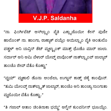
“ನಾ. ಫಿಂರ್ಗಿಪೆಟ್ ಆಸ್‍ಲ್ಲ್ಯಾಂ ಪೈಕಿ ಎಕ್ಲ್ಯಾಚೊಯೀ ಕೇಸ್ ಪುಣೀ
ಹಾಲೊಂಕ್ ನಾ. ಹಾಂಗಾ, ಠಾಣ್ಯಾಕ್ ಪಯ್ಲೆಂ ಆಯಿಲ್ಲ್ಯಾಂ ಪೈಕಿ ಅಂತುಲೊ
ಪಡ್ವಳ್ ಆನಿ ಬಾವ್ತಿಸ್ ಶೆಟ್ ಮ್ಹಳ್ಳ್ಯಾಂಕ್ ಮಾತ್ರ್ ಥೊಡೊ ಮಾರ್ ಜಾಲಾ.
ಸರ್ದಾರ್ ಆನಿ ಆಮಿ ವೆಳಾರ್ ಯೇವ್ನ್ ಪಾವೊಂಕ್ ನಾತ್‍ಲ್ಲ್ಯಾಂವ್ ಜಾಲ್ಯಾರ್
ತಾಂಚೊ ಜೀವ್ ವೆತೊ ಕೊಣ್ಣಾ.”
“ವ್ಹಯ್” ಮ್ಹಣಾಲಿ ಡೊನಾ ಆಂಜೆಲಾ, ಉಗ್ಡಾಸ್ ಕಾಡ್ನ್ ಚಿಕ್ಕೆ ಕಾಂಪೊನ್.
“ತುಮಿ ಯೇಂವ್ಕ್ ನಾತ್‍ಲ್ಲ್ಯಾತ್ ಜಾಲ್ಯಾರ್, ತಾಂಚೊ ಆನಿ ತಾಂಚ್ಯಾ ಸಾಂಗಾತಾ
ಮ್ಹಜೊಯೀ ವೆತೊ ಕೊಣ್ಣಾ…”
“ತಿ ಗಜಾಲ್ ಆತಾಂ ಚಿಂತಿನಾಕಾ ಭಯ್ಣಿ” ಆಗ್ನೆಸ್ ಕುಂವರ್ನಿನ್ ಭುಜಯ್ಲೆಂ.