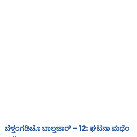
ಬೆಳ್ತಂಗಡಿಚೊ ಬಾಲ್ತಜಾರ್ – 12: ಘಟನಾ ಮಧೆಂ