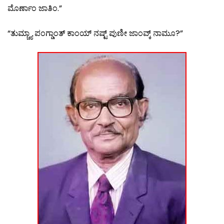
ಮೊರ್ಣಾಂ ಜಾತಿಂ.”
“ತುಮ್ಚ್ಯಾ ಪಂಗ್ಡಾಂತ್ ಕಾಂಯ್ ನಷ್ಟ್ ಪುಣೀ ಜಾಂವ್ಕ್ ನಾಮೂ?”