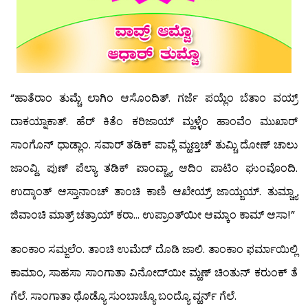
“ಹಾತೆರಾಂ ತುಮ್ಚೆ ಲಾಗಿಂ ಆಸೊಂದಿತ್. ಗರ್ಜೆ ಪಯ್ಲೆಂ ಬೆತಾಂ ವಯ್ರ್
ದಾಕಯ್ನಾಕಾತ್. ಹೆರ್ ಕಿತೆಂ ಕರಿಜಾಯ್ ಮ್ಹಳ್ಳೆಂ ಹಾಂವೆಂ ಮುಖಾರ್
ಸಾಂಗೊನ್ ಧಾಡ್ಲಾಂ. ಸವಾರ್ ತಡಿಕ್ ಪಾವ್ಲೆ ಮ್ಹಣ್ತಚ್ ತುಮ್ಚಿ ದೋಣ್ ಚಾಲು
ಜಾಂವ್ದಿ. ಪುಣ್ ಪೆಲ್ಯಾ ತಡಿಕ್ ಪಾಂವ್ಚ್ಯಾ ಆದಿಂ ಪಾಟಿಂ ಘುಂವೊಂದಿ.
ಉದ್ಕಾಂತ್ ಆಸ್ತಾನಾಂಚ್ ತಾಂಚಿ ಕಾಣಿ ಆಖೇಯ್ರ್ ಜಾಯ್ಜಯ್. ತುಮ್ಚ್ಯಾ
ಜಿವಾಂಚಿ ಮಾತ್ರ್ ಚತ್ರಾಯ್ ಕರಾ… ಉಪ್ರಾಂತ್‍ಯೀ ಆಮ್ಕಾಂ ಕಾಮ್ ಆಸಾ!”
ತಾಂಕಾಂ ಸಮ್ಜಲೆಂ. ತಾಂಚಿ ಉಮೆದ್ ದೊಡಿ ಜಾಲಿ. ತಾಂಕಾಂ ಫರ್ಮಾಯಿಲ್ಲಿ
ಕಾಮಾಂ, ಸಾಹಸಾ ಸಾಂಗಾತಾ ವಿನೋದ್‍ಯೀ ಮ್ಹಣ್ ಚಿಂತುನ್ ಕರುಂಕ್ ತೆ
ಗೆಲೆ. ಸಾಂಗಾತಾ ಥೊಡ್ಯೊ ಸುಂಬಾಚ್ಯೊ ಬಂದ್ಯೊ ವ್ಹರ್ನ್ ಗೆಲೆ.