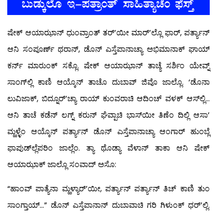
ಷೇಕ್ ಆಯಾಝಾನ್ ಧುಂವ್ರಾಂತ್ ತರ್’ಯೀ ಮಾರ್’ಲ್ಲೊ ಫಾರ್, ಪರ್ತ್ಯಾನ್
ಆನಿ ಸಂಪೂರ್ಣ್ ಥರಾನ್, ಡೊನ್ ಎಸ್ತೆಪಾನಾಚ್ಯಾ ಅಭಿಮಾನಾಕ್ ಘಾಯ್
ಕರ್ನ್ ಮಾರುಂಕ್ ಸಕ್ಲೊ. ಷೇಕ್ ಆಯಾಝಾನ್ ತಾಚ್ಯೆ ಸರ್ಶಿಂ ಯೇವ್ನ್
ಸಾಂಗ್‍ಲ್ಲಿ ಕಾಣಿ ಆಯ್ಕೊನ್ ತಾಚೊ ದುಬಾವ್ ಜಿವೊ ಜಾಲ್ಲೊ. ‘ಡೊನಾ
ಲುವಿಜಾಕ್, ಬಿದ್ನೂರ್’ಚ್ಯಾ ರಾಯ್ ಕುಂವರಾಚಿ ಆದಿಂಚ್ ವಳಕ್ ಆಸ್‍ಲ್ಲಿ…
ಆನಿ ತಾಚೆ ಕಡೆನ್ ಲಗ್ನ್ ಕರುನ್ ಘೆವ್ಪಾಚಿ ಭಾಸ್‍ಯೀ ತಿಣೆಂ ದಿಲ್ಲಿ ಆಸಾ’
ಮ್ಹಳ್ಳೆಂ ಆಯ್ಕೊನ್ ಪರ್ತ್ಯಾನ್ ಡೊನ್ ಎಸ್ತೆಪಾನಾಚ್ಯಾ ಆಂಗಾರ್ ಹುಂಬ್ಲೆ
ಫಾಪುಡ್‍ಲ್ಲೆಪರಿಂ ಜಾಲ್ಲೆಂ. ತ್ಯಾ ಥೊಡ್ಯಾ ವೆಳಾನ್ ತಾಕಾ ಆನಿ ಷೇಕ್
ಆಯಾಝಾಕ್ ಜಾಲ್ಲೊ ಸಂವಾದ್ ಅಸೊ:
“ಹಾಂವ್ ಪಾತ್ಯೆನಾ ಮ್ಹಳ್ಯಾರ್’ಯೀ, ಪರ್ತ್ಯಾನ್ ಪರ್ತ್ಯಾನ್ ತಿಚ್ ಕಾಣಿ ತುಂ
ಸಾಂಗ್ತಾಯ್…” ಡೊನ್ ಎಸ್ತೆಪಾನಾನ್ ದುಬಾವಾಚಿ ಗರಿ ಗಿಳುಂಕ್ ಧರ್’ಲ್ಲಿ.