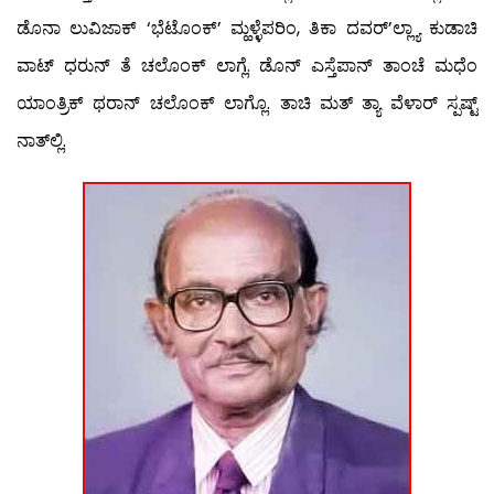
ಡೊನಾ ಲುವಿಜಾಕ್ ‘ಭೆಟೊಂಕ್’ ಮ್ಹಳ್ಳೆಪರಿಂ, ತಿಕಾ ದವರ್’ಲ್ಲ್ಯಾ ಕುಡಾಚಿ
ವಾಟ್ ಧರುನ್ ತೆ ಚಲೊಂಕ್ ಲಾಗ್ಲೆ. ಡೊನ್ ಎಸ್ತೆಪಾನ್ ತಾಂಚೆ ಮಧೆಂ
ಯಾಂತ್ರಿಕ್ ಥರಾನ್ ಚಲೊಂಕ್ ಲಾಗ್ಲೊ. ತಾಚಿ ಮತ್ ತ್ಯಾ ವೆಳಾರ್ ಸ್ಪಷ್ಟ್
ನಾತ್‍ಲ್ಲಿ.