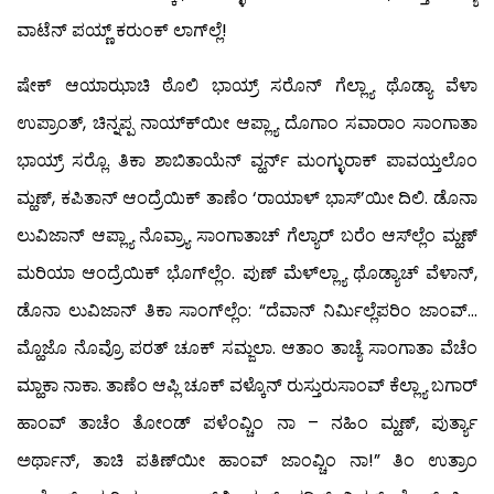
ವಾಟೆನ್ ಪಯ್ಣ್ ಕರುಂಕ್ ಲಾಗ್‍ಲ್ಲೆ!
ಷೇಕ್ ಆಯಾಝಾಚಿ ಠೊಲಿ ಭಾಯ್ರ್ ಸರೊನ್ ಗೆಲ್ಲ್ಯಾ ಥೊಡ್ಯಾ ವೆಳಾ
ಉಪ್ರಾಂತ್, ಚಿನ್ನಪ್ಪ ನಾಯ್ಕ್‍ಯೀ ಆಪ್ಲ್ಯಾ ದೊಗಾಂ ಸವಾರಾಂ ಸಾಂಗಾತಾ
ಭಾಯ್ರ್ ಸರ್‍ಲೊ. ತಿಕಾ ಶಾಬಿತಾಯೆನ್ ವ್ಹರ್ನ್ ಮಂಗ್ಳುರಾಕ್ ಪಾವಯ್ತಲೊಂ
ಮ್ಹಣ್, ಕಪಿತಾನ್ ಆಂದ್ರೆಯಿಕ್ ತಾಣೆಂ ‘ರಾಯಾಳ್ ಭಾಸ್’ಯೀ ದಿಲಿ. ಡೊನಾ
ಲುವಿಜಾನ್ ಆಪ್ಲ್ಯಾ ನೊವ್ರ್ಯಾ ಸಾಂಗಾತಾಚ್ ಗೆಲ್ಯಾರ್ ಬರೆಂ ಆಸ್‍ಲ್ಲೆಂ ಮ್ಹಣ್
ಮರಿಯಾ ಆಂದ್ರೆಯಿಕ್ ಭೊಗ್‍ಲ್ಲೆಂ. ಪುಣ್ ಮೆಳ್‍ಲ್ಲ್ಯಾ ಥೊಡ್ಯಾಚ್ ವೆಳಾನ್,
ಡೊನಾ ಲುವಿಜಾನ್ ತಿಕಾ ಸಾಂಗ್‍ಲ್ಲೆಂ: “ದೆವಾನ್ ನಿರ್ಮಿಲ್ಲೆಪರಿಂ ಜಾಂವ್…
ಮ್ಹೊಜೊ ನೊವ್ರೊ ಪರತ್ ಚೂಕ್ ಸಮ್ಜಲಾ. ಆತಾಂ ತಾಚ್ಯೆ ಸಾಂಗಾತಾ ವೆಚೆಂ
ಮ್ಹಾಕಾ ನಾಕಾ. ತಾಣೆಂ ಆಪ್ಲಿ ಚೂಕ್ ವಳ್ಕೊನ್ ರುಸ್ತುರುಸಾಂವ್ ಕೆಲ್ಲ್ಯಾ ಬಗಾರ್
ಹಾಂವ್ ತಾಚೆಂ ತೋಂಡ್ ಪಳೆಂವ್ಚಿಂ ನಾ – ನಹಿಂ ಮ್ಹಣ್, ಪುರ್ತ್ಯಾ
ಅರ್ಥಾನ್, ತಾಚಿ ಪತಿಣ್‍ಯೀ ಹಾಂವ್ ಜಾಂವ್ಚಿಂ ನಾ!” ತಿಂ ಉತ್ರಾಂ