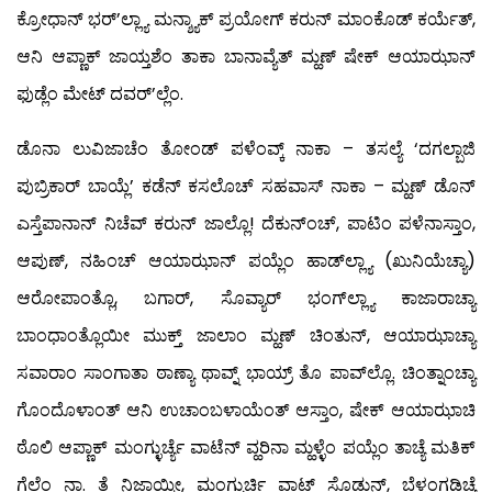
ಕ್ರೋಧಾನ್ ಭರ್’ಲ್ಲ್ಯಾ ಮನ್ಶ್ಯಾಕ್ ಪ್ರಯೋಗ್ ಕರುನ್ ಮಾಂಕೊಡ್ ಕರ್ಯೆತ್,
ಆನಿ ಆಪ್ಣಾಕ್ ಜಾಯ್ತಶೆಂ ತಾಕಾ ಬಾನಾವ್ಯೆತ್ ಮ್ಹಣ್ ಷೇಕ್ ಆಯಾಝಾನ್
ಫುಡ್ಲೆಂ ಮೇಟ್ ದವರ್’ಲ್ಲೆಂ.
ಡೊನಾ ಲುವಿಜಾಚೆಂ ತೋಂಡ್ ಪಳೆಂವ್ಕ್ ನಾಕಾ – ತಸಲ್ಯೆ ‘ದಗಲ್ಬಾಜಿ
ಪುಬ್ರಿಕಾರ್ ಬಾಯ್ಲೆ’ ಕಡೆನ್ ಕಸಲೊಚ್ ಸಹವಾಸ್ ನಾಕಾ – ಮ್ಹಣ್ ಡೊನ್
ಎಸ್ತೆಪಾನಾನ್ ನಿಚೆವ್ ಕರುನ್ ಜಾಲ್ಲೊ! ದೆಕುನ್‍ಂಚ್, ಪಾಟಿಂ ಪಳೆನಾಸ್ತಾಂ,
ಆಪುಣ್, ನಹಿಂಚ್ ಆಯಾಝಾನ್ ಪಯ್ಲೆಂ ಹಾಡ್‍ಲ್ಲ್ಯಾ (ಖುನಿಯೆಚ್ಯಾ)
ಆರೋಪಾಂತ್ಲೊ, ಬಗಾರ್, ಸೊವ್ಯಾರ್ ಭಂಗ್‍ಲ್ಲ್ಯಾ ಕಾಜಾರಾಚ್ಯಾ
ಬಾಂಧಾಂತ್ಲೊಯೀ ಮುಕ್ತ್ ಜಾಲಾಂ ಮ್ಹಣ್ ಚಿಂತುನ್, ಆಯಾಝಾಚ್ಯಾ
ಸವಾರಾಂ ಸಾಂಗಾತಾ ಠಾಣ್ಯಾ ಥಾವ್ನ್ ಭಾಯ್ರ್ ತೊ ಪಾವ್‍ಲ್ಲೊ. ಚಿಂತ್ನಾಂಚ್ಯಾ
ಗೊಂದೊಳಾಂತ್ ಆನಿ ಉಚಾಂಬಳಾಯೆಂತ್ ಆಸ್ತಾಂ, ಷೇಕ್ ಆಯಾಝಾಚಿ
ಠೊಲಿ ಆಪ್ಣಾಕ್ ಮಂಗ್ಳುರ್ಚ್ಯೆ ವಾಟೆನ್ ವ್ಹರಿನಾ ಮ್ಹಳ್ಳೆಂ ಪಯ್ಲೆಂ ತಾಚ್ಯೆ ಮತಿಕ್
ಗೆಲೆಂ ನಾ. ತೆ ನಿಜಾಯ್ಕೀ, ಮಂಗ್ಳುರ್ಚಿ ವಾಟ್ ಸೊಡುನ್, ಬೆಳ್ತಂಗಡಿಚ್ಯೆ