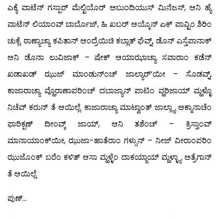
ಎಕ್ಯೆ ವಾಟೆನ್ ಗಸ್ಪಾರ್ ಮೆಲ್ಖಿಯೊರ್ ಅಬುಂದಿಯುಸ್ ಮಿನೆಜಸ್, ಆನಿ ಹ್ಯೆ
ವಾಟೆನ್ ಲಿಯಾಂವ್ ಬಾರ್ಬೊಜ್, ಹಿ ಖಬರ್ ಆಯ್ಕೊನ್ ಏಕ್ ಪಾವ್ಟಿಂ ಶಿರಿಂ
ಚುಕ್ಲೆ. ಠಾಣ್ಯಾಚ್ಯಾ ಕಪಿತಾನ್ ಆಂದ್ರೆಯಿಚಿ ಕಬ್ಲಾತ್ ಘೆವ್ನ್, ಡೊನ್ ಎಸ್ತೆಪಾನಾಕ್
ಆನಿ ಡೊನಾ ಲುವಿಜಾಕ್ – ಷೇಕ್ ಆಯಾಝಾಚ್ಯಾ ಸವಾರಾಂ ಕಡೆನ್
ಖಡಾಖಡ್ ಝುಜ್ ಮಾಂಡುನ್‍ಂಚ್ ಜಾಲ್ಯಾರ್’ಯೀ – ಸೊಡವ್ನ್,
ಕಾಜಾರಾಚ್ಯಾ ವ್ಹೊರಾಣಾಪರಿಂಚ್ ದಬಾಜ್ಯಾನ್ ಪಾಟಿಂ ವ್ಹರಿಜಾಯ್ ಮ್ಹಳ್ಳೊ
ನಿಚೆವ್ ಕರುನ್ ತೆ ಆಯಿಲ್ಲೆ. ಕಾಜಾರಾಚ್ಯಾ ಮಾಟ್ವಾಂತ್ ಜಾಲ್ಲ್ಯಾ ಅಕ್ಮಾನಾಚೆಂ
ಫಾರಿಕ್ಪಣ್ ದೀಂವ್ಕ್ ಜಾಯ್, ಆನಿ ತಶೆಂಚ್ – ಕ್ರಿಸ್ತಾಂವ್
ಮಾನಾಯಾಂಕ್‍ಯೀ, ಝುಜಾ-ಹಾತೆರಾಂ ಗಳ್ಸುನ್ – ನೀಜ್ ವೀರಾಂಪರಿಂ
ಝುಜೊಂಕ್ ಬರೆಂ ಕಳಿತ್ ಆಸಾ ಮ್ಹಳ್ಳೆಂ ದಾಕಯ್ಜಾಯ್ ಮ್ಹಳ್ಳ್ಯಾ ಅತ್ರೆಗಾನ್
ತೆ ಆಯಿಲ್ಲೆ.
ಪುಣ್…