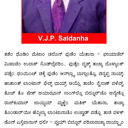
ತಶೆಂ ಥೊಡಿಂ ಮೆಟಾಂ ಚಲೊನ್ ಫುಡೆಂ ಯೆತಾನಾ – ಘಾಯಾಚೆರ್
ಮಿಟಾಚೆಂ ಉದಾಕ್ ಸೊಡ್‍ಲ್ಲೆಪರಿಂ… ಫುಡ್ಲೆಂ ದೃಶ್ಯ್ ತಾಚ್ಯಾ ದೊಳ್ಯಾಂಕ್
ಪಡ್ಲೆಂ: ಥಂಯಿಂಚ್ ಚಿಕ್ಕೆ ಫುಡೆಂ ಆಸ್‍ಲ್ಲ್ಯಾ ಬಾಗ್ಲಾಂತ್ಲೊ, ಚಿನ್ನಪ್ಪ ನಾಯ್ಕ್,
ಹಾತಾಂತ್ ಲಾಂಟಾನ್ ಘೆವ್ನ್ ಭಾಯ್ರ್ ಆಯ್ಲೊ. ತಾಚೆಂ ನ್ಹೆಸಾಣ್ ಪಳೆವ್ನ್,
ತೊಚ್ ತೊ ಷೇಕ್ ಆಯಾಝಾನ್ ಸಾಂಗ್‍ಲ್ಲೊ ಬಿದ್ನೂರ್’ಚೊ ಆನ್ಯೇಕ್ಲೊ
ರಾಜ್‍ಕುಮಾರ್ ಜಾಯ್ಜಯ್ ಮ್ಹಳ್ಳೆಂ ಮತಿಕ್ ಯೆತಾನಾ, ತಾಚ್ಯಾ
ತೊಂಡಾರ್’ಯೀ ಹೆವ್ಶಿಲ್ಯಾ ಲಾಂಟಾನಾಚೊ ಉಜ್ವಾಡ್ ಪಡ್ಲೊ. ತಾಚಿ ವಳಕ್
ಡೊನ್ ಎಸ್ತೆಪಾನಾನ್ ಧರ್ಲಿ – ವ್ಹಯ್! ಬಿದ್ನೂರ್ ಪರಿವಾರಾಚ್ಯಾ ದಾಯ್ಜ್ಯಾಂ