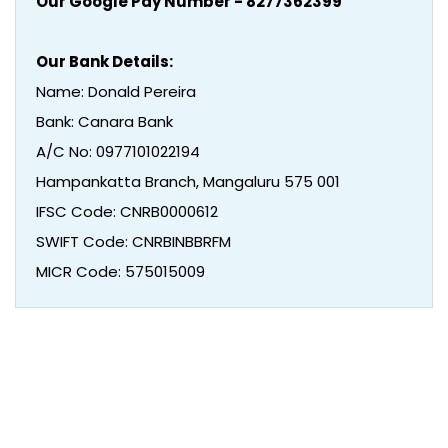
Our Google Pay Number - 8277362399
Our Bank Details:
Name: Donald Pereira
Bank: Canara Bank
A/C No: 0977101022194
Hampankatta Branch, Mangaluru 575 001
IFSC Code: CNRB0000612
SWIFT Code: CNRBINBBRFM
MICR Code: 575015009