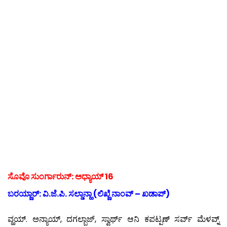
ಸೊವೊ ಸುಂರ್ಗಾರುನ್: ಅಧ್ಯಾಯ್ 16
ಬರಯ್ಣಾರ್: ವಿ.ಜೆ.ಪಿ. ಸಲ್ಡಾನ್ಹಾ (ಲಿಖ್ಣೆ ನಾಂವ್ – ಖಡಾಪ್)
ವ್ಹಯ್. ಅನ್ಯಾಯ್, ದಗಲ್ಬಾಜ್, ಸ್ವಾರ್ಥ್ ಆನಿ ಕಪಟ್ಪಣ್ ಸರ್ವ್ ಮೆಳವ್ನ್