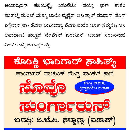
ಆಯಾಝಾನ್ ಚಲಯಿಲ್ಲ್ಯೆ ಫಿತೂರೆಚೊ ಪಯ್ಲೊ ಭಾಗ್ ತಾಣೆಂ
ಚಿಂತ್‍ಲ್ಲ್ಯೆಪರಿಂಚ್ ಯಶಸ್ವಿ ಜಾಲೊ ಮ್ಹಣ್ಯೆತ್: ಆನಿ ತ್ಯಾಚ್ ಮಾಪಾನ್, ಡೊನ್
ಎಸ್ತೆಪಾನ್ ಆನಿ ಡೊನಾ ಲುವಿಜಾಚ್ಯಾ ಮೊಗಾ ಮಧೆಂ ಚೂಕ್ ಸಮ್ಜಣೆಚಿ ಆನಿ
ಅಪಾರ್ಥಾಚಿ ತಾಲ್ವಾರ್ ದೆಂವೊನ್, ಖಂಚೊನ್, ಬರ್ಯಾ ಸಂಬಂಧಾಚಿ
ವೀದ್-ವಾವ್ಳಿ ಜಾಂವ್ಕ್ ಲಾಗ್ಲಿ.