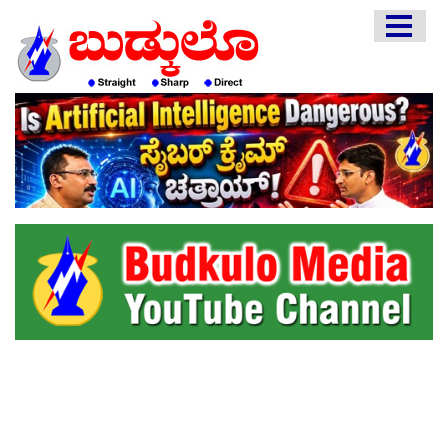
HOME
EDITORIAL
ENGLISH
KANNADA
INTERVIEWS
LITERATURE
ENTERTAINMENT
HEALTH
COMMUNITY