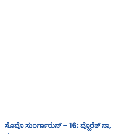
ಸೊವೊ ಸುಂರ್ಗಾರುನ್ – 16: ವ್ಹೊರೆತ್ ನಾ,