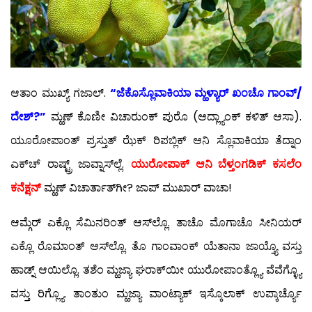
ಆತಾಂ ಮುಖ್ಯ್ ಗಜಾಲ್.
“ಜೆಕೊಸ್ಲೊವಾಕಿಯಾ ಮ್ಹಳ್ಯಾರ್ ಖಂಚೊ ಗಾಂವ್/
ದೇಶ್?”
ಮ್ಹಣ್ ಕೊಣೀ ವಿಚಾರುಂಕ್ ಪುರೊ (ಆದ್ಲ್ಯಾಂಕ್ ಕಳಿತ್ ಆಸಾ).
ಯೂರೋಪಾಂತ್ ಪ್ರಸ್ತುತ್ ಝೆಕ್ ರಿಪಬ್ಲಿಕ್ ಆನಿ ಸ್ಲೊವಾಕಿಯಾ ತೆದ್ನಾಂ
ಎಕ್‍ಚ್ ರಾಷ್ಟ್ರ್ ಜಾವ್ನಾಸ್‍ಲ್ಲೆ.
ಯುರೋಪಾಕ್ ಆನಿ ಬೆಳ್ತಂಗಡಿಕ್ ಕಸಲೆಂ
ಕನೆಕ್ಷನ್
ಮ್ಹಣ್ ವಿಚಾರ್ತಾತ್‍ಗೀ? ಜಾಪ್ ಮುಖಾರ್ ವಾಚಾ!
ಆಮ್ಗೆರ್ ಎಕ್ಲೊ ಸೆಮಿನರಿಂತ್ ಆಸ್‍ಲ್ಲೊ. ತಾಚೊ ಮೊಗಾಚೊ ಸೀನಿಯರ್
ಎಕ್ಲೊ ರೊಮಾಂತ್ ಆಸ್‍ಲ್ಲೊ. ತೊ ಗಾಂವಾಂಕ್ ಯೆತಾನಾ ಜಾಯ್ತ್ಯೊ ವಸ್ತು
ಹಾಡ್ನ್ ಆಯಿಲ್ಲೊ. ತಶೆಂ ಮ್ಹಜ್ಯಾ ಘರಾಕ್‍ಯೀ ಯುರೋಪಾಂತ್ಲ್ಯೊ ವೆವೆಗ್ಳ್ಯೊ
ವಸ್ತು ರಿಗ್ಲ್ಯೊ. ತಾಂತುಂ ಮ್ಹಜ್ಯಾ ವಾಂಟ್ಯಾಕ್ ಇಸ್ಕೊಲಾಕ್ ಉಪ್ಕಾರ್ಚ್ಯೊ