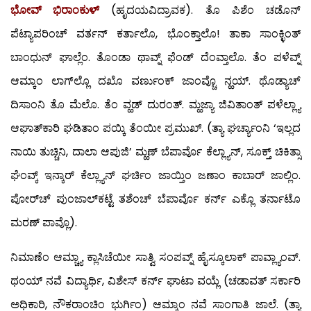
ಭೋವ್ ಭಿರಾಂಕುಳ್
(ಹೃದಯವಿದ್ರಾವಕ). ತೊ ಪಿಶೆಂ ಚಡೊನ್
ಪೆಟ್ಯಾಪರಿಂಚ್ ವರ್ತನ್ ಕರ್ತಾಲೊ, ಭೊಂಕ್ತಾಲೊ! ತಾಕಾ ಸಾಂಕ್ಳಿಂತ್
ಬಾಂಧುನ್ ಘಾಲ್ಲೆಂ. ತೊಂಡಾ ಥಾವ್ನ್ ಫೆಂಡ್ ದೆಂವ್ತಾಲೊ. ತೆಂ ಪಳೆವ್ನ್
ಆಮ್ಕಾಂ ಲಾಗ್‍ಲ್ಲೊ ದಖೊ ವರ್ಣುಂಕ್ ಜಾಂವ್ಚೊ ನ್ಹಯ್. ಥೊಡ್ಯಾಚ್
ದಿಸಾಂನಿ ತೊ ಮೆಲೊ. ತೆಂ ವ್ಹಡ್ ದುರಂತ್. ಮ್ಹಜ್ಯಾ ಜಿವಿತಾಂತ್ ಪಳೆಲ್ಲ್ಯಾ
ಆಘಾತ್‍ಕಾರಿ ಘಡಿತಾಂ ಪಯ್ಕಿ ತೆಂಯೀ ಪ್ರಮುಖ್. (ತ್ಯಾ ಘರ್ಚ್ಯಾಂನಿ ‘ಇಲ್ಲದ
ನಾಯಿ ತುಚ್ಚಿನಿ, ದಾಲಾ ಆಪುಜಿ’ ಮ್ಹಣ್ ಬೆಪಾರ್ವೊ ಕೆಲ್ಲ್ಯಾನ್, ಸೂಕ್ತ್ ಚಿಕಿತ್ಸಾ
ಘೆಂವ್ಕ್ ಇನ್ಕಾರ್ ಕೆಲ್ಲ್ಯಾನ್ ಘರ್ಚಿಂ ಜಾಯ್ತಿಂ ಜಣಾಂ ಕಾಬಾರ್ ಜಾಲ್ಲಿಂ.
ಪೋರ್‌ಚ್ ಪುಂಜಾಲ್‍ಕಟ್ಟೆ ತಶೆಂಚ್ ಬೆಪಾರ್ವೊ ಕರ್ನ್ ಎಕ್ಲೊ ತರ್ನಾಟೊ
ಮರಣ್ ಪಾವ್ಲೊ).
ನಿಮಾಣೆಂ ಆಮ್ಚ್ಯಾ ಕ್ಲಾಸಿಚೆಯೀ ಸಾತ್ವಿ ಸಂಪವ್ನ್ ಹೈಸ್ಕೂಲಾಕ್ ಪಾವ್ಲ್ಯಾಂವ್.
ಥಂಯ್ ನವೆ ವಿದ್ಯಾರ್ಥಿ, ವಿಶೇಸ್ ಕರ್ನ್ ಘಾಟಾ ವಯ್ಲೆ (ಚಡಾವತ್ ಸರ್ಕಾರಿ
ಅಧಿಕಾರಿ, ನೌಕರಾಂಚಿಂ ಭುರ್ಗಿಂ) ಆಮ್ಕಾಂ ನವೆ ಸಾಂಗಾತಿ ಜಾಲೆ. (ತ್ಯಾ