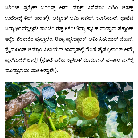
ವಿಶಿಂಚ್ ಪ್ರತ್ಯೇಕ್ ಬರಂವ್ಕ್ ಆಸಾ. ಮ್ಹಾಕಾ ಸಿನೆಮಾಂ ವಿಶಿಂ ಆಸಕ್ತ್
ಉದೆಂವ್ಕ್ ತೆಚ್ ಕಾರಣ್). ಆಟ್ವೆಂತ್ ಆಮಿ ನವೆಚ್, ಜೂನಿಯರ್. ಧಾವೆಚೆ
ವಿದ್ಯಾರ್ಥಿ ಮ್ಹಾಲ್ಗಡೆ! ತಾಂಚೆಂ ಗತ್ತ್ ಕಿತೆಂ! 9ವ್ಯಾ ಕ್ಲಾಸಿಕ್ ಪಾವ್ತಾನಾ ಸಕ್ಡಾಂಕ್
ಇಲ್ಲೆಂ ಶೆಂಕಾರೆಂ ಫುಲ್ತಾಲೆಂ, 8ವ್ಯಾ ಕ್ಲಾಸಿಚ್ಯಾಂಕ್ ಆಮಿ ಸೀನಿಯರ್ ದೆಕುನ್.
ಪ್ರೈಮರಿಂತ್ ಆಮ್ಕಾಂ ಸೀನಿಯರ್ ಜಾವ್ನಾಸ್‍ಲ್ಲೆ ಥೊಡೆ ಹೈಸ್ಕೂಲಾಂತ್ ಆಮ್ಚೆ
ಕ್ಲಾಸ್‍ಮೇಟ್ ಜಾಲ್ಲೆ! (ಥೊಡೆ ಎಕೆಕಾ ಕ್ಲಾಸಿಂತ್ ದೊದೋನ್ ವರ್ಸಾಂ ಬಸ್‍ಲ್ಲೆ
‘ಮುನ್ನಾಭಾಯಿ’ಯೀ ಆಸ್ತಾಲೆ!).