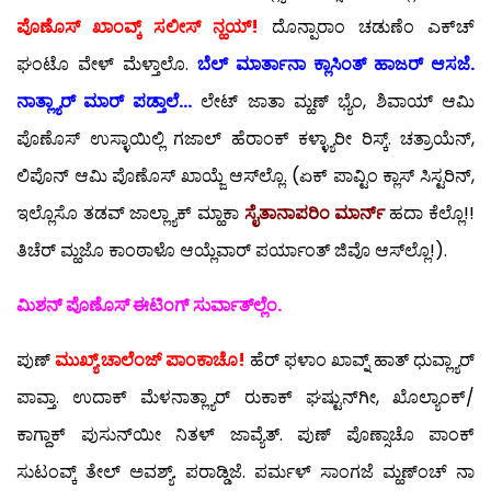
ಪೊಣೊಸ್ ಖಾಂವ್ಕ್ ಸಲೀಸ್ ನ್ಹಯ್!
ದೊನ್ಪಾರಾಂ ಚಡುಣೆಂ ಎಕ್‍ಚ್
ಘಂಟೊ ವೇಳ್ ಮೆಳ್ತಾಲೊ.
ಬೆಲ್ ಮಾರ್ತಾನಾ ಕ್ಲಾಸಿಂತ್ ಹಾಜರ್ ಆಸಜೆ.
ನಾತ್ಲ್ಯಾರ್ ಮಾರ್ ಪಡ್ತಾಲೆ…
ಲೇಟ್ ಜಾತಾ ಮ್ಹಣ್ ಭ್ಯೆಂ, ಶಿವಾಯ್ ಆಮಿ
ಪೊಣೊಸ್ ಉಸ್ಳಾಯಿಲ್ಲಿ ಗಜಾಲ್ ಹೆರಾಂಕ್ ಕಳ್ಳ್ಯಾರೀ ರಿಸ್ಕ್. ಚತ್ರಾಯೆನ್,
ಲಿಪೊನ್ ಆಮಿ ಪೊಣೊಸ್ ಖಾಯ್ಜೆ ಆಸ್‍ಲ್ಲೊ. (ಏಕ್ ಪಾವ್ಟಿಂ ಕ್ಲಾಸ್ ಸಿಸ್ಟರಿನ್,
ಇಲ್ಲೊಸೊ ತಡವ್ ಜಾಲ್ಲ್ಯಾಕ್ ಮ್ಹಾಕಾ
ಸೈತಾನಾಪರಿಂ ಮಾರ್ನ್
ಹದಾ ಕೆಲ್ಲೊ!!
ತಿಚೆರ್ ಮ್ಹಜೊ ಕಾಂಠಾಳೊ ಆಯ್ಲೆವಾರ್ ಪರ್ಯಾಂತ್ ಜಿವೊ ಆಸ್‍ಲ್ಲೊ!).
ಮಿಶನ್ ಪೊಣೊಸ್ ಈಟಿಂಗ್ ಸುರ್ವಾತ್‍ಲ್ಲೆಂ.
ಪುಣ್
ಮುಖ್ಯ್ ಚಾಲೆಂಜ್ ಪಾಂಕಾಚೊ!
ಹೆರ್ ಫಳಾಂ ಖಾವ್ನ್ ಹಾತ್ ಧುವ್ಲ್ಯಾರ್
ಪಾವ್ತಾ. ಉದಾಕ್ ಮೆಳನಾತ್ಲ್ಯಾರ್ ರುಕಾಕ್ ಘಷ್ಟುನ್‍ಗೀ, ಖೊಲ್ಯಾಂಕ್/
ಕಾಗ್ದಾಕ್ ಪುಸುನ್‍ಯೀ ನಿತಳ್ ಜಾವ್ಯೆತ್. ಪುಣ್ ಪೊಣ್ಸಾಚೊ ಪಾಂಕ್
ಸುಟಂವ್ಕ್ ತೇಲ್ ಅವಶ್ಯ್. ಪರಾಡ್ಡಿಜೆ. ಪರ್ಮಳ್ ಸಾಂಗಜೆ ಮ್ಹಣ್‍ಂಚ್ ನಾ