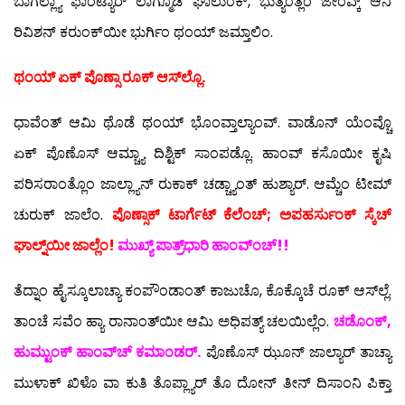
ಬಾಗಲ್ಲ್ಯಾ ಫಾಂಟ್ಯಾರ್ ಲಾಗ್ಮೊಡಿ ಘಾಲುಂಕ್, ಭುತ್ಯೆಂತ್ಲೆಂ ಜೇಂವ್ಕ್ ಆನಿ
ರಿವಿಶನ್ ಕರುಂಕ್‍ಯೀ ಭುರ್ಗಿಂ ಥಂಯ್ ಜಮ್ತಾಲಿಂ.
ಥಂಯ್ ಏಕ್ ಪೊಣ್ಸಾ ರೂಕ್ ಆಸ್‍ಲ್ಲೊ.
ಧಾವೆಂತ್ ಆಮಿ ಥೊಡೆ ಥಂಯ್ ಭೊಂವ್ತಾಲ್ಯಾಂವ್. ವಾಡೊನ್ ಯೆಂವ್ಚೊ
ಏಕ್ ಪೊಣೊಸ್ ಆಮ್ಚ್ಯಾ ದಿಶ್ಟಿಕ್ ಸಾಂಪಡ್ಲೊ. ಹಾಂವ್ ಕಸೊಯೀ ಕೃಷಿ
ಪರಿಸರಾಂತ್ಲೊಂ ಜಾಲ್ಲ್ಯಾನ್ ರುಕಾಕ್ ಚಡ್ಚ್ಯಾಂತ್ ಹುಶ್ಯಾರ್. ಆಮ್ಚೆಂ ಟೀಮ್
ಚುರುಕ್ ಜಾಲೆಂ.
ಪೊಣ್ಸಾಕ್ ಟಾರ್ಗೆಟ್ ಕೆಲೆಂಚ್; ಅಪಹರ್ಸುಂಕ್ ಸ್ಕೆಚ್
ಘಾಲ್ನ್‌ಯೀ ಜಾಲ್ಲೆಂ!
ಮುಖ್ಯ್ ಪಾತ್ರ್‌ಧಾರಿ ಹಾಂವ್‍ಂಚ್!!
ತೆದ್ನಾಂ ಹೈಸ್ಕೂಲಾಚ್ಯಾ ಕಂಪೌಂಡಾಂತ್ ಕಾಜುಚೊ, ಕೊಕ್ಕೊಚೆ ರೂಕ್ ಆಸ್‍ಲ್ಲೆ.
ತಾಂಚೆ ಸವೆಂ ಹ್ಯಾ ರಾನಾಂತ್‍ಯೀ ಆಮಿ ಅಧಿಪತ್ಯ್ ಚಲಯಿಲ್ಲೆಂ.
ಚಡೊಂಕ್,
ಹುಮ್ಟುಂಕ್ ಹಾಂವ್‍ಚ್ ಕಮಾಂಡರ್.
ಪೊಣೊಸ್ ಝೂನ್ ಜಾಲ್ಯಾರ್ ತಾಚ್ಯಾ
ಮುಳಾಕ್ ಖಿಳೊ ವಾ ಕುತಿ ತೊಪ್ಲ್ಯಾರ್ ತೊ ದೋನ್ ತೀನ್ ದಿಸಾಂನಿ ಪಿಕ್ತಾ