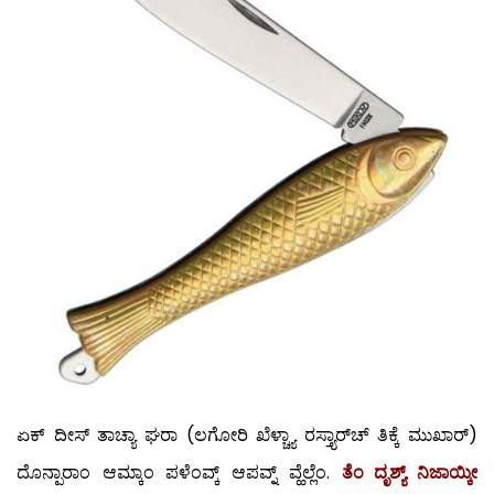
ಏಕ್ ದೀಸ್ ತಾಚ್ಯಾ ಘರಾ (ಲಗೋರಿ ಖೆಳ್ಚ್ಯಾ ರಸ್ತ್ಯಾರ್‌ಚ್ ತಿಕ್ಕೆ ಮುಖಾರ್)
ದೊನ್ಪಾರಾಂ ಆಮ್ಕಾಂ ಪಳೆಂವ್ಕ್ ಆಪವ್ನ್ ವ್ಹೆಲ್ಲೆಂ.
ತೆಂ ದೃಶ್ಯ್ ನಿಜಾಯ್ಕೀ