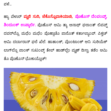
ಪಳೆ…
ಹ್ಯಾ ವೆಳಾರ್
ಮ್ಹಜಿ ಸುರಿ, ಜೆಕೊಸ್ಲೊವಾಕಿಯಾಚಿ,
ಪೊಣೊಸ್ ದೆಂವಂವ್ಕ್,
ಶಿಂದುಂಕ್ ಉಪ್ಕಾರ್ಲಿ.
ಪೊಣೊಸ್ ಆಮಿ ತ್ಯಾ ಅನಾಥ್ ಘರಾಂತ್ ಲಿಪವ್ನ್
ದವರ್‌ಲ್ಲೊ. ಮಧೆಂ ಮಧೆಂ ಪೊಣ್ಸಾಚೊ ಪಾರೊತ್ ಕರ್ತಾಲ್ಯಾಂವ್. ಪಿಕ್ತಚ್
ಆಮಿ ದರ್ಬಾರಾನ್ ಘರೆ ಖೆಲೆ. ಹಾತಾಂಕ್, ವೊಂಟಾಂಕ್ ಆನಿ ಸುರಿಯೆಕ್
ಲಾಗ್‍ಲ್ಲೊ ಪಾಂಕ್ ಸುಟಂವ್ಕ್ ತೇಲ್ ಹಾಡ್‍ಲ್ಲೆಂ ಮ್ಹಣ್ ದಿಸ್ತಾ. ತಶೆಂ ಆಮಿ
ತೊ ಪೊಣೊಸ್ ಭೊಕಾಯ್ಲೊಚ್!