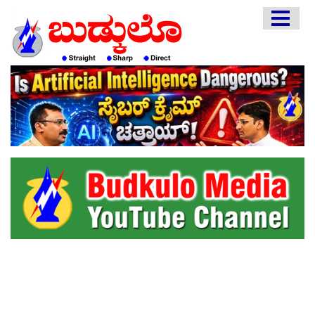
HOME
EDITORIAL
ENGLISH
KANNADA
INTERVIEWS
LITERATURE
ENTERTAINMENT
HEALTH
COMMUNITY