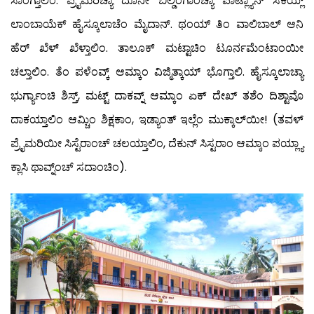
ಸಾಂಗ್ತಾಲಿಂ. ಪ್ರೈಮರಿಚ್ಯಾ ದೊನೀ ಬಿಲ್ಡಿಂಗಾಂಚ್ಯಾ ಪಾಟ್ಲ್ಯಾನ್ ಸಕಯ್ಲ್
ಲಾಂಬಾಯೆಕ್ ಹೈಸ್ಕೂಲಾಚೆಂ ಮೈದಾನ್. ಥಂಯ್ ತಿಂ ವಾಲಿಬಾಲ್ ಆನಿ
ಹೆರ್ ಖೆಳ್ ಖೆಳ್ತಾಲಿಂ. ತಾಲೂಕ್ ಮಟ್ಟಾಚಿಂ ಟೂರ್ನಮೆಂಟಾಂಯೀ
ಚಲ್ತಾಲಿಂ. ತೆಂ ಪಳೆಂವ್ಕ್ ಆಮ್ಕಾಂ ವಿಜ್ಮಿತ್ಕಾಯ್ ಭೊಗ್ತಾಲಿ. ಹೈಸ್ಕೂಲಾಚ್ಯಾ
ಭುರ್ಗ್ಯಾಂಚಿ ಶಿಸ್ತ್, ಮಟ್ಟ್ ದಾಕವ್ನ್ ಆಮ್ಕಾಂ ಏಕ್ ದೇಖ್ ತಶೆಂ ದಿಶ್ಟಾವೊ
ದಾಕಯ್ತಾಲಿಂ ಆಮ್ಚಿಂ ಶಿಕ್ಷಕಾಂ, ಇಡ್ಯಾಂತ್ ಇಲ್ಲೆಂ ಮುಕ್ಕಾಲ್‍ಯೀ! (ತವಳ್
ಪ್ರೈಮರಿಯೀ ಸಿಸ್ಟೆರಾಂಚ್ ಚಲಯ್ತಾಲಿಂ, ದೆಕುನ್ ಸಿಸ್ಟರಾಂ ಆಮ್ಕಾಂ ಪಯ್ಲ್ಯಾ
ಕ್ಲಾಸಿ ಥಾವ್ನ್ಂಚ್ ಸದಾಂಚಿಂ).