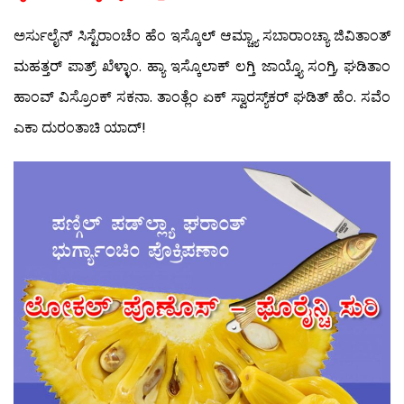
ಅರ್ಸುಲೈನ್ ಸಿಸ್ಟೆರಾಂಚೆಂ ಹೆಂ ಇಸ್ಕೊಲ್ ಆಮ್ಚ್ಯಾ ಸಬಾರಾಂಚ್ಯಾ ಜಿವಿತಾಂತ್
ಮಹತ್ತರ್ ಪಾತ್ರ್ ಖೆಳ್ಳಾಂ. ಹ್ಯಾ ಇಸ್ಕೊಲಾಕ್ ಲಗ್ತಿ ಜಾಯ್ತ್ಯೊ ಸಂಗ್ತಿ, ಘಡಿತಾಂ
ಹಾಂವ್ ವಿಸ್ರೊಂಕ್ ಸಕನಾ. ತಾಂತ್ಲೆಂ ಏಕ್ ಸ್ವಾರಸ್ಯ್‌ಕರ್ ಘಡಿತ್ ಹೆಂ. ಸವೆಂ
ಎಕಾ ದುರಂತಾಚಿ ಯಾದ್!