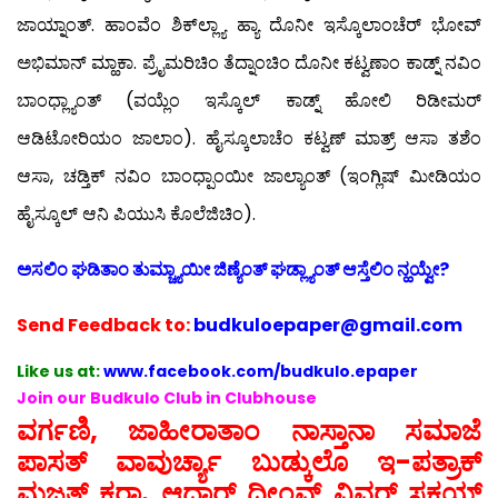
ಜಾಯ್ನಾಂತ್. ಹಾಂವೆಂ ಶಿಕ್‍ಲ್ಲ್ಯಾ ಹ್ಯಾ ದೊನೀ ಇಸ್ಕೊಲಾಂಚೆರ್ ಭೋವ್
ಅಭಿಮಾನ್ ಮ್ಹಾಕಾ. ಪ್ರೈಮರಿಚಿಂ ತೆದ್ನಾಂಚಿಂ ದೊನೀ ಕಟ್ವಣಾಂ ಕಾಡ್ನ್ ನವಿಂ
ಬಾಂಧ್ಲ್ಯಾಂತ್ (ವಯ್ಲೆಂ ಇಸ್ಕೊಲ್ ಕಾಡ್ನ್ ಹೋಲಿ ರಿಡೀಮರ್
ಆಡಿಟೋರಿಯಂ ಜಾಲಾಂ). ಹೈಸ್ಕೂಲಾಚೆಂ ಕಟ್ವಣ್ ಮಾತ್ರ್ ಆಸಾ ತಶೆಂ
ಆಸಾ, ಚಡ್ತಿಕ್ ನವಿಂ ಬಾಂಧ್ಪಾಂಯೀ ಜಾಲ್ಯಾಂತ್ (ಇಂಗ್ಲಿಷ್ ಮೀಡಿಯಂ
ಹೈಸ್ಕೂಲ್ ಆನಿ ಪಿಯುಸಿ ಕೊಲೆಜಿಚಿಂ).
ಅಸಲಿಂ ಘಡಿತಾಂ ತುಮ್ಚ್ಯಾಯೀ ಜಿಣ್ಯೆಂತ್ ಘಡ್ಲ್ಯಾಂತ್ ಆಸ್ತೆಲಿಂ ನ್ಹಯ್ವೇ?
Send
Feedback to:
budkuloepaper@gmail.com
Like us at:
www.facebook.com/budkulo.epaper
Join our Budkulo Club in Clubhouse
ವರ್ಗಣಿ, ಜಾಹೀರಾತಾಂ ನಾಸ್ತಾನಾ ಸಮಾಜೆ
ಪಾಸತ್ ವಾವುರ್ಚ್ಯಾ ಬುಡ್ಕುಲೊ ಇ-ಪತ್ರಾಕ್
ಮಜತ್ ಕರಾ. ಆಧಾರ್ ದೀಂವ್ಕ್ ವಿವರ್ ಸಕಯ್ಲ್