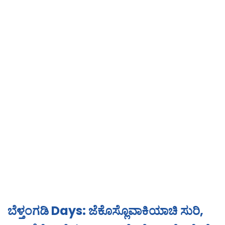
ಬೆಳ್ತಂಗಡಿ Days: ಜೆಕೊಸ್ಲೊವಾಕಿಯಾಚಿ ಸುರಿ,