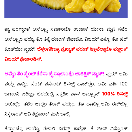
ತ್ಯಾ ಪಂಗ್ಡಾಂತ್ ಆಸ್‍ಲ್ಲ್ಯಾ ಸರ್ವಾಂಚೊ ಉಡಾಸ್ ಯೇನಾ. ಮ್ಹಜೆ ಸವೆಂ
ಆಸ್‍ಲ್ಲ್ಯಾಂ ಪಯ್ಕಿ, ತೊ ತಿಕ್ಕೆ ಧಡಂಗ್ ಜಿವಾಚೊ, ವಿಜಯ್ ಎಕ್ಲೊ. ತೊ ಹೆರ್
ಕೊಣ್‍ಯೀ ನ್ಹಯ್,
ಬೆಳ್ತಂಗಡಿಚ್ಯಾ ಪ್ರಖ್ಯಾತ್ ವರುಣ್ ಟ್ರಾವೆಲ್ಸಾಚೊ ಮ್ಹಾಲಕ್
ವಿಜಯ್ ಫೆರ್ನಾಂಡಿಸ್.
ಆಮ್ಚೆಂ ತೆಂ ಸೈಂಟ್ ತೆರೆಸಾ ಹೈಸ್ಕೂಲಾಂತ್ಲೆಂ ಚಾರಿತ್ರಿಕ್ ಬ್ಯಾಚ್!
ವ್ಹಯ್. ಆಮಿ
ಪಯ್ಲೆ ಪಾವ್ಟಿಂ ಸೆಂಟ್ ಪರ್ಸೆಂಟ್ ರಿಸಲ್ಟ್ ಹಾಡ್‍ಲ್ಲೆಂ. ಆಮಿ ಭರ್ತಿ 100
ಜಣಾಂನಿ ಪರೀಕ್ಷಾ ಬರಯಿಲ್ಲಿ, ಸಕ್ಕಡೀ ಪಾಸ್ ಜಾಲ್ಲ್ಯಾನ್
100% ರಿಸಲ್ಟ್
ಆಯಿಲ್ಲೆಂ. ತಶೆಂ ಜಾಲ್ಲೆಂ ತೆಂಚ್ ಪಯ್ಲೆಂ, ತೊ ದಾಖ್ಲೊ ಆಮಿ ರಚ್‍ಲ್ಲೊ.
ಸಿಸ್ಟೆರಾಂಕ್ ಆನಿ ಶಿಕ್ಷಕಾಂಕ್ ಖುಷಿ ಜಾಲ್ಲಿ.
ತೆದ್ನಾಂಚ್ಯೊ ಜಾಯ್ತ್ಯೊ ಗಜಾಲಿ ಬರವ್ನ್ ಕಾಡ್ಯೆತ್. ತೆ ದೀಸ್ ವಿಸ್ರೊಂಕ್