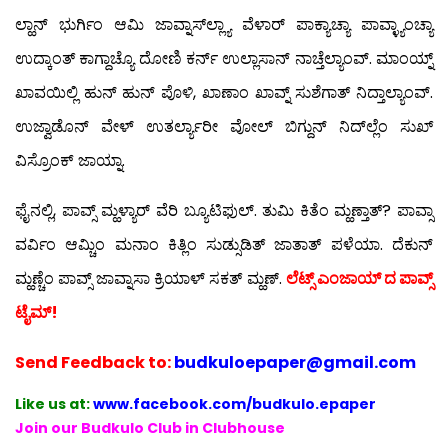
ಲ್ಹಾನ್ ಭುರ್ಗಿಂ ಆಮಿ ಜಾವ್ನಾಸ್‍ಲ್ಲ್ಯಾ ವೆಳಾರ್ ಪಾಕ್ಯಾಚ್ಯಾ ಪಾವ್ಳ್ಯಾಂಚ್ಯಾ
ಉದ್ಕಾಂತ್ ಕಾಗ್ದಾಚ್ಯೊ ದೋಣಿ ಕರ್ನ್ ಉಲ್ಲಾಸಾನ್ ನಾಚ್ತೆಲ್ಯಾಂವ್. ಮಾಂಯ್ನ್
ಖಾವಯಿಲ್ಲಿ ಹುನ್ ಹುನ್ ಪೊಳಿ, ಖಾಣಾಂ ಖಾವ್ನ್ ಸುಶೆಗಾತ್ ನಿದ್ತಾಲ್ಯಾಂವ್.
ಉಜ್ವಾಡೊನ್ ವೇಳ್ ಉತರ್ಲ್ಯಾರೀ ವೋಲ್ ಬಿಗ್ದುನ್ ನಿದ್‍ಲ್ಲೆಂ ಸುಖ್
ವಿಸ್ರೊಂಕ್ ಜಾಯ್ನಾ.
ಫೈನಲ್ಲಿ, ಪಾವ್ಸ್ ಮ್ಹಳ್ಯಾರ್ ವೆರಿ ಬ್ಯೂಟಿಫುಲ್. ತುಮಿ ಕಿತೆಂ ಮ್ಹಣ್ತಾತ್? ಪಾವ್ಸಾ
ವರ್ವಿಂ ಆಮ್ಚಿಂ ಮನಾಂ ಕಿತ್ಲಿಂ ಸುಡ್ಸುಡಿತ್ ಜಾತಾತ್ ಪಳೆಯಾ. ದೆಕುನ್
ಮ್ಹಣ್ಚೆಂ ಪಾವ್ಸ್ ಜಾವ್ನಾಸಾ ಕ್ರಿಯಾಳ್ ಸಕತ್ ಮ್ಹಣ್.
ಲೆಟ್ಸ್ ಎಂಜಾಯ್ ದ ಪಾವ್ಸ್
ಟೈಮ್!
Send
Feedback to:
budkuloepaper@gmail.com
Like us at:
www.facebook.com/budkulo.epaper
Join our Budkulo Club in Clubhouse