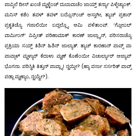
ಪಾವ್ಶಿಲೆ ದೀಸ್ ಖಂಚೆ ಮ್ಹಳ್ಳೆಂಚ್ ದುಬಾವಾಚೆಂ ಜಾಯ್ತ್ ತರ್ನ್ಯಾ ಪಿಳ್ಗೆಚ್ಯಾಂಕ್.
ಮನಿಸ್ ಕಶೆಂ ತವಳ್ ತವಳ್ ಬದ್ಲೊನ್‍ಂಚ್ ಆಸ್ತಾಗೀ, ತ್ಯಾಚ್ ಪ್ರಕಾರ್
ಪ್ರಕೃತಿಚ್ಯೊ ಗಜಾಲಿಯೀ ಬದ್ಲಲ್ಲ್ಯೊ ಆಮಿ ಪಳೆತಾಂವ್. ‘ಗ್ಲೋಬಲ್
ವಾರ್ಮಿಂಗ್’ ವಿಪ್ರೀತ್ ಪರಿಣಾಮಾಕ್ ಕಾರಣ್ ಜಾಲ್ಲ್ಯಾನ್, ಪರಿಸರಾಚ್ಯೊ
ಪ್ರಕ್ರಿಯಾ ಸಯ್ತ್ ತಿಶಿನ್ ಹಿಶಿನ್ ಜಾಲ್ಯಾತ್. ತ್ಯಾಚ್ ಕಾರಣಾನ್ ಪಾವ್ಸ್ ವಾ
ಪಾವ್ಸಾಳ್ ಮ್ಹಳ್ಯಾರ್ ಕೆದಾಳಾ ಮ್ಹಣ್ ಕೊಣೆಂಯೀ ವಿಚಾರ್ಲ್ಯಾರ್ ಆಜ್ಯಾಪ್
ಭೊಗನಾ. ಪರಿಸ್ಥಿತಿ ತಿತ್ತುನ್ ಪಾವ್ಲ್ಯಾ! ನ್ಹಯ್ಗೀ? (ಹ್ಯಾ ವರ್ಸಾ ಸರ್ಸರಿತ್ ಪಾವ್ಸ್
ಪಡ್ಲಾ ಮ್ಹಣ್ಯಾಂ, ನ್ಹಯ್ವೇ?).