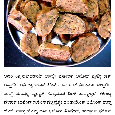
ಆದಿಂ ಕಿತ್ಲಿ ಆಪುರ್ಬಾಯ್ ಆಸ್‍ಲ್ಲಿ! ವರ್ಸಾಂತ್ ಆಮ್ಕೊಚ್ ಮ್ಹಳ್ಳೊ ಕಾಳ್
ಆಸ್ತಾಲೊ. ಆನಿ ತ್ಯಾ ಕಾಳಾಕ್ ತೆಕಿದ್ ಸಂಸಾರಾಂತ್ ನಿಯಮಾಂ ಚಲ್ತಾಲಿಂ.
ಪಾವ್ಸ್ ಯೆಂವ್ಚೊ ಮ್ಹಳ್ಯಾರ್ ಸಂಭ್ರಮಾಚೆ ದೀಸ್ ಜಾವ್ನಾಸ್ತಾಲೆ. ಕರ್ಕಟ್ಯಾ
ವೊತಾಕ್ ಬಾವೊನ್ ಸುಕೊನ್ ಗೆಲ್ಲಿ ಪ್ರಕೃತಿ ಥಂಡಾಯೆಂತ್ ಭಿಜೊಂಕ್ ಪಾವ್ಸ್
ಯೇಜೆ. ಪಾವ್ಸ್ ಯೇವ್ನ್ ಧರ್ತಿ ಭಿಜೊನ್, ತೊವೊನ್, ಉದ್ಕಾಂತ್ ಭರೊನ್