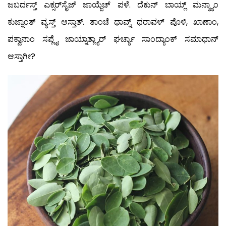
ಜಬರ್ದಸ್ತ್ ಎಕ್ಸರ್‌ಸೈಜ್ ಜಾಯ್ಜೆಚ್ ಪಳೆ. ದೆಕುನ್ ಬಾಯ್ಲ್ ಮನ್ಶ್ಯಾಂ
ಕುಜ್ನಾಂತ್ ವ್ಯಸ್ತ್ ಆಸ್ತಾತ್. ತಾಂಚೆ ಥಾವ್ನ್ ಥರಾವಳ್ ಪೊಳಿ, ಖಾಣಾಂ,
ಪಕ್ವಾನಾಂ ಸಪ್ಲೈ ಜಾಯ್ನಾತ್ಲ್ಯಾರ್ ಘರ್ಚ್ಯಾ ಸಾಂದ್ಯಾಂಕ್ ಸಮಾಧಾನ್
ಆಸ್ತಾಗೀ?