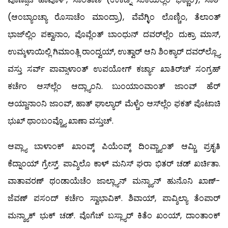
(ಆಂಬ್ಯಾಂಚ್ಯಾ ರೊಸಾಚೆಂ ಮಾಂದ್ರಾ), ವೆವೆಗ್ಳಿಂ ಲೊಣ್ಚಿಂ, ತೆಲಾಂತ್
ಭಾಜ್‍ಲ್ಲಿಂ ಪಕ್ವಾನಾಂ, ಪೊವ್ಲೆಂತ್ ಬಾಂಧುನ್ ದವರ್‌ಲ್ಲೆಂ ದುಕ್ರಾ ಮಾಸ್,
ಉಮ್ಕಳಾಯಿಲ್ಲಿ ಗಿಮಾಂತ್ಲಿ ರಾಂದ್ವಯ್, ಉತ್ವಾರ್ ಆನಿ ಶಿಂಕ್ಯಾರ್ ದವರ್‌ಲ್ಲ್ಯೊ
ವಸ್ತು ಸರ್ವ್ ಪಾವ್ಸಾಳಾಂತ್ ಉಪಯೋಗ್ ಕರ್ಚ್ಯಾ ಖಾತಿರ್‌ಚ್ ಸಂಗ್ರಹ್
ಕರ್ಚೆಂ ಆಸ್‍ಲ್ಲೆಂ ಆದ್ಲ್ಯಾಂನಿ. ಬುಂಯಾಂವಾಂತ್ ಜಾಂವ್ ಹೆರ್
ಆಯ್ದಾನಾಂನಿ ಜಾಂವ್, ಹಾತ್ ಘಾಲ್ಯಾರ್ ಮೆಳ್ಚೆಂ ಆಸ್‍ಲ್ಲೆಂ ಫಕತ್ ಪೊಟಾಚಿ
ಭುಖ್ ಥಾಂಬಂವ್ಚ್ಯೊ ಖಾಣಾ ವಸ್ತುಚ್.
ಆಪ್ಲ್ಯಾ ಬಾಳಾಂಕ್ ಖಾಂವ್ಕ್ ಪಿಯೆಂವ್ಕ್ ದಿಂವ್ಚ್ಯಾಂತ್ ಆಮ್ಚಿ ಪ್ರಕೃತಿ
ಕೆದ್ನಾಂಯ್ ಗ್ರೇಸ್ತ್. ಪಾವ್ಶಿಲೊ ಕಾಳ್ ಮನಿಸ್ ಘರಾ ಭಿತರ್ ಚಡ್ ಖರ್ಚಿತಾ.
ವಾತಾವರಣ್ ಥಂಡಾಯೆಚೆಂ ಜಾಲ್ಲ್ಯಾನ್ ಮನ್ಶ್ಯಾನ್ ಹುನೊನಿ ಖಾಣ್-
ಜೆವಣ್ ಪಸಂದ್ ಕರ್ಚೆಂ ಸ್ವಾಭಾವಿಕ್. ಶಿವಾಯ್, ಪಾವ್ಶಿಲ್ಯಾ ತೆಂಪಾರ್
ಮನ್ಶ್ಯಾಕ್ ಭುಕ್ ಚಡ್. ವೊಗೆಚ್ ಬಸ್ಲ್ಯಾರ್ ಕಿತೆಂ ಖಂಯ್, ದಾಂತಾಂಕ್