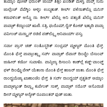
ತುಮ್ಕಾಂ ಪೋಟ್ ಭರುಂಕ್ ಜಾಯ್ ತಿತ್ಲೆಂ ಖಂಡಿತ್ ಮೆಳ್ತಾ. ಪಾವ್ಸ್ ಸುರು
ಜಾಲ್ಲೆಂಚ್ ವೆವೆಗ್ಳಿಂ ಆಳ್ಮಿಂ ಉಬ್ಜತಾತ್. ಕೀರ್ಲ್ ಪಳೆನಾತ್‍ಲ್ಲೊ ಮನಿಸ್
ಕರಾವಳಿಂತ್ ಆಸ್ಚೊ ನಾ. ಕೀರ್ಲ್ ಖೆಲ್ಲೊ ಆನಿ ಪತ್ರಾಡೆ ಖೆಲ್ಲೊ ಮನಿಸ್
ಪಾವ್ಸಾಕ್ ಕೆದ್ನಾಂಯ್ ಋಣಿ. ಸತ್ರಿ, ಘುರೊಮ್, ರೈನ್ ಕೋಟ್ ಇತ್ಯಾದಿ ಪಾವ್ಸಾ
ವರ್ವಿಂಚ್ ಮನ್ಶ್ಯಾನ್ ರಚಿಜೆ ಪಡ್‍ಲ್ಲ್ಯೊ ಅನಿವಾರ್ಯ್ ವಸ್ತು.
ಸರ್ವಾ ಪ್ರಾಸ್ ಚಡ್ ಸಂತೊಸ್ಭರಿತ್ ಸಂಭ್ರಮ್ ಮ್ಹಳ್ಯಾರ್ ಮೊಂತಿ ಫೆಸ್ತ್.
ಮೊಂತಿ ಫೆಸ್ತ್ ಪಾವ್ಸಾಂತ್ಲ್ಯಾ ಸರ್ವ್ ವಾವ್ರಾಕ್ ದೆವಾನ್ ದಿಂವ್ಚೆಂ ಬೆಸಾಂವ್
ಜಾಹೀರ್ ಕರ್ಚೊ ಸುವಾಳೊ. ಪಾವ್ಶಿಲ್ಯಾ ದಿಸಾಂನಿ ಕಾಡ್‍ಲ್ಲೆ ಕಷ್ಟ್-ವಾಂವ್ಟ್
ಫಳ್ ದಿಂವ್ಚೊ ವೇಳ್ ಯೆತಾನಾ ಮೊಂತಿ ಫೆಸ್ತ್ ಹಾಜರ್ ಜಾತಾ. ಮೊಂತಿ ಫೆಸ್ತ್
ರಾಂದ್ವಯೆಚ್ಯಾ ಖಾಣಾಂಚೆಂ ಫೆಸ್ತ್. ತಿ ಸರ್ವ್ ರಾಂದ್ವಯ್ ಪ್ರಕೃತಿನ್ ಆಮ್ಕಾಂ
ಪಾವ್ಸಾಳ್ಯಾಂತ್ ದಿಲ್ಲ್ಯಾ ಕುರ್ಪೆಂಕ್ ಸಾಕ್ಸ್. ಪಾವ್ಸಾಳ್ ಸರೊನ್ ಆಸೊರಾಚೆ
ದೀಸ್ ಮ್ಹಳ್ಯಾರ್ ಆನ್ಯೇಕ್ ರೂಪಾಂತರ್ ಫುಡ್ ಜಾತಾ.