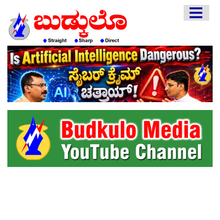
HOME
EDITORIAL
ENGLISH
KANNADA
INTERVIEWS
LITERATURE
ENTERTAINMENT
HEALTH
COMMUNITY