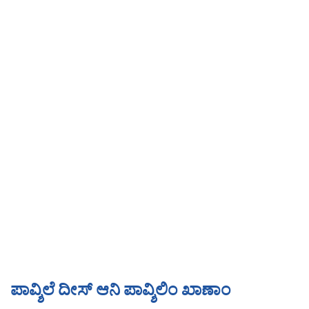
ಪಾವ್ಶಿಲೆ ದೀಸ್ ಆನಿ ಪಾವ್ಶಿಲಿಂ ಖಾಣಾಂ