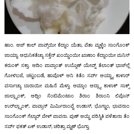
ಹಾಂ. ಆಜ್ ಕಾಲ್ ಪಾವ್ಸ್‌ಯೀ ಕೆದ್ನಾಂ ಯೆತಾ, ವೆತಾ ಮ್ಹಳ್ಳೆಂ ಸಾಂಗೊಂಕ್
ಜಾಯ್ನಾ. ಆಧುನಿಕತೆಚ್ಯಾ ಸಕ್ತೆನ್ ಖಂಯ್ಚಿಂಯೀ ಖಾಣಾಂ ಕೆದ್ನಾಂಯೀ ಮನಿಸ್
ಕರುಂಕ್ ಸಕ್ತಾ. ಆದಿಂ ಪಾವ್ಸಾಂತ್ ಉಬ್ಗೊಣ್ ಯೇವ್ನ್ ತೆಲಾಂತ್ ಭಾಜ್‍ಲ್ಲೆ
ಗೋಳಿಬಜೆ, ಚಟ್ಟಂಬಡೆ, ಹಾಪೊಳ್ ಆನಿ ಕಿತೆಂ ಸರ್ವ್ ಆಯ್ಚ್ಯಾ ಕಾಳಾರ್
ವರ್ಸಾಚ್ಯಾ ಬಾರಾಯೀ ಮಹಿನೆ ಮೆಳ್ತಾ. ಆಮ್ಕಾಂ ಆದ್ಲ್ಯಾ ಕಾಳಾಕ್ ಸಾಕ್ಸ್
ಜಾಲ್ಲ್ಯಾಂಕ್, ಆದ್ಲಿಂ ಸೆಂಟಿಮೆಂಟಾಂ ಶಿರಾಂ ಶಿರಾಂನಿ ಲಿಪೊನ್
ಉರ್‌ಲ್ಲ್ಯಾಂಕ್, ಪಾವ್ಸಾನ್ ಮಿರ್ಮಿರಾಂವ್ಚೆ ಉಡಾಸ್, ಭೊಗ್ಣಾಂ, ಭಾವನಾಂ
ಸಾಂಗೊಂಕ್ ಗೆಲ್ಯಾರ್ ವೇಳ್ ಪಾವನಾ. ಪುಣ್ ಆಯ್ಚಿ ಪರಿಸ್ಥಿತಿ ಪಳೆತಾನಾ ತೆಂ
ಸರ್ವ್ ಫಕತ್ ಏಕ್ ಉಡಾಸ್, ಚರಿತ್ರಾ ಮ್ಹಣ್ ಭೊಗ್ತಾ.