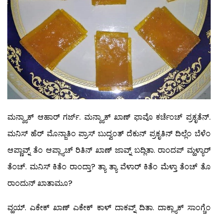
ಮನ್ಶ್ಯಾಕ್ ಆಹಾರ್ ಗರ್ಜ್. ಮನ್ಶ್ಯಾಕ್ ಖಾಣ್ ಫಾವೊ ಕರ್ಚೆಂಚ್ ಪ್ರಕೃತೆನ್.
ಮನಿಸ್ ಹೆರ್ ಮೊನ್ಜಾತಿಂ ಪ್ರಾಸ್ ಬುದ್ವಂತ್ ದೆಕುನ್ ಪ್ರಕೃತಿನ್ ದಿಲ್ಲೆಂ ಬೆಳೆಂ
ಆಪ್ಣಾವ್ನ್ ತೆಂ ಆಪ್ಲ್ಯಾಚ್ ರಿತಿನ್ ಖಾಣ್ ಜಾವ್ನ್ ಬದ್ಲಿತಾ. ರಾಂದಪ್ ಮ್ಹಳ್ಯಾರ್
ತೆಂಚ್. ಮನಿಸ್ ಕಿತೆಂ ರಾಂದ್ತಾ? ತ್ಯಾ ತ್ಯಾ ವೆಳಾರ್ ಕಿತೆಂ ಮೆಳ್ತಾ ತೆಂಚ್ ತೊ
ರಾಂದುನ್ ಖಾತಾಮೂ?
ವ್ಹಯ್. ಎಕೇಕ್ ಖಾಣ್ ಎಕೇಕ್ ಕಾಳ್ ದಾಕವ್ನ್ ದಿತಾ. ದಾಕ್ಲ್ಯಾಕ್ ಸಾಂಗ್ಚೆಂ