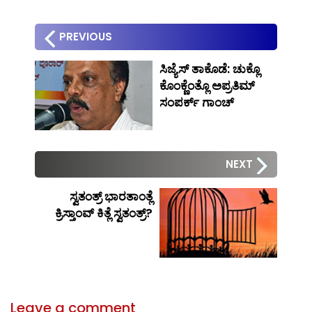
PREVIOUS
ಸಿಜ್ಯೆಸ್ ತಾಕೊಡೆ: ಚುಕ್ಲೊ
ಕೊಂಕ್ಣೆಂತ್ಲೊ ಅಪ್ರತಿಮ್
ಸಂಪರ್ಕ್ ಗಾಂಚ್
NEXT
ಸ್ವತಂತ್ರ್ ಭಾರತಾಂತ್ಲೆ
ಕ್ರಿಸ್ತಾಂವ್ ಕಿತ್ಲೆ ಸ್ವತಂತ್ರ್?
Leave a comment