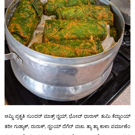
ಆಮ್ಚಿ ಪ್ರಕೃತಿ ಸುಂದರ್ ಮಾತ್ರ್ ನ್ಹಯ್, ಭೋವ್ ಧಾರಾಳ್. ತುಮಿ ಕೆದ್ನಾಂಯ್
ತರೀ ಗುಡ್ಯಾಕ್, ರಾನಾಕ್, ನ್ಹಂಯ್ ದೆಗೆರ್ ವಚಾ. ತ್ಯಾ ತ್ಯಾ ಕಾಳಾ ಪರ್ಮಾಣೆಂ