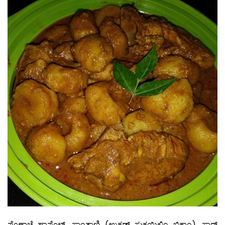
ಪೊಣ್ಸಾಚೆ ಹಾಪೊಳ್, ಸಾಂತಾಣಿ (ಉಕಡ್ನ್ ಸುಕಯಿಲ್ಲಿಂ ಭಿಕ್ಣಾಂ), ಸಾಠ್