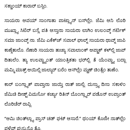
ಸಕ್ಡಾಂಯ್ ಕಾರಾರ್ ಬಸ್ಲಿಂ.
ಸಾಯರಾ ಆವಯ್ ಸಾಂಗಾತಾ ಪಾಟ್ಲ್ಯಾನ್ ಬಸ್‍ಲ್ಲೆಂ. ಜೆಮಿ ಆನಿ ಲೊರಿ
ಮುಖ್ಲ್ಯಾ ಸಿಟಿರ್ ಬಸ್ಲೆ. ಪತಿ ಆಸ್ತಾನಾ ಸಾಯರಾ ಲಾಗಿಂ ಉಲಂವ್ಕ್ ಗರ್ಟಿಕ್
ಸಮಾ ಜಾಂವ್ಕ್ ನಾ. ಜೆಮಿ ಎಕೆಕ್‍ಚ್ ಸವಾಲ್ ಘಾಲ್ನ್ ಸಾಯರಾ ಥಾವ್ನ್ ಜಾಪಿ
ಕಾಣ್ಗೆತಾಲೊ. ನೆಣಾರಿ ಸಾಯರಾ ತಾಚ್ಯಾ ಸವಾಲಾಂಕ್ ಆಪ್ಣಾಕ್ ಕಳ್‍ಲ್ಲಿ ಜಾಪ್
ದಿತಾಲೆಂ. ತ್ಯಾ ಉಲವ್ಣ್ಯಾಂತ್ ಯಾಂತ್ರಿಕತಾ ಭರ್‌ಲ್ಲಿ. ತೆ ಯೆಂವ್ಚ್ಯಾ ಬದ್ಲಾ
ಮಮ್ಮಿ ಮಾತ್ರ್ ಆಯಿಲ್ಲಿ ಜಾಲ್ಯಾರ್ ಬರೆಂ ಆಸ್‍ಲ್ಲೆಂ ಮ್ಹಣ್ ಚಿಂತ್ಲೆಂ ತಾಣೆಂ.
ಕಾರ್ ಬಂಗ್ಲ್ಯಾಕ್ ಪಾವ್ತಾನಾ ಜಾಯ್ತಿ ರಾತ್ ಜಾಲ್ಲಿ. ದುಸ್ರ್ಯಾ ದಿಸಾ ಸಕಾಳಿಂ
ಜೆಮಿಚಿ ದೀಶ್ಟ್ ವಿಮರ್ಸೊ ಕರ್ಚ್ಯಾ ರಿತಿನ್ ಬೊಂಗ್ಲ್ಯಾರ್ ಪಡೊನ್ ಉಪ್ರಾಂತ್
ಲೊರಿಚೆರ್ ರಾವ್ಲಿ.
“ಆಮಿ ಚಿಂತ್‍ಲ್ಲ್ಯಾ ಪ್ರಾಸ್ ಚಡ್ ಘಟ್ ಆಸಾರೆ.” ಥಂಯ್ ಕೊಣೀ ನಾತ್‍ಲ್ಲೆಂ
ಪಳೆವ್ನ್ ಪುಸ್ಪುಸ್ಲೊ ತೊ.