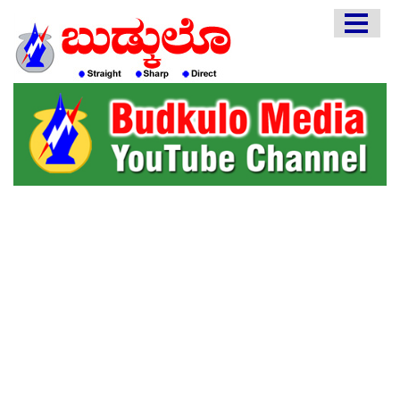
HOME
EDITORIAL
ENGLISH
KANNADA
INTERVIEWS
LITERATURE
ENTERTAINMENT
HEALTH
COMMUNITY