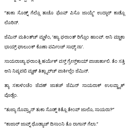
“ತಾಕಾ ಸೊಡ್ನ್ ಗೆಲ್ಲೊ ತಾಚೊ ಘೊವ್ ಪಿಸೊ ಜಾಯ್ಜೆ” ಉದ್ಗಾರ್ ಕಾಡ್ಲೊ
ಲೊರಿನ್.
ಜೆಮಿನ್ ಮತಿಂತ್‍ಚ್ ಮ್ಹಳೆಂ, ‘ಹ್ಯಾ ಘರಾಂತ್ ರಿಗ್ಲೊಂ ಹಾಂವ್. ಆನಿ ಮ್ಹಾಕಾ
ಭಾಯ್ರ್ ಘಾಲುಂಕ್ ಕೊಣಾ ವರ್ವಿಂಚ್ ಸಾಧ್ಯ್ ನಾ’.
ಸಾಯರಾಚ್ಯಾ ಘರಾಂತ್ಲಿ ಹರ್ಯೆಕ್ ವಸ್ತ್ ಗ್ರೇಸ್ತ್‌ಕಾಯ್ ಪಾಚಾರ್ತಾಲಿ. ತೆಂ ಸತ್ತಿ
ಆನಿ ನಿಷ್ಕಪಟಿ ಮ್ಹಣ್ ತಿತ್ಲ್ಯಾರ್‌ಚ್ ಪಾರ್ಕಿಲ್ಲೆಂ ಜೆಮಿನ್.
ತ್ಯಾ ಸಕಾಳಿಂಚೆಂ ಜೆವಣ್ ಜಾತಚ್ ಜೆಮಿನ್ ಸಾಯರಾಕ್ ಉಲವ್ಣ್ಯಾಕ್
ವೊಡ್ಲೆಂ.
“ತುಜ್ಯಾ ನೊವ್ರ್ಯಾನ್ ತುಕಾ ಸೊಡ್ನ್ ಕಿತ್ಲೊ ತೇಂಪ್ ಜಾಲೊ, ಸಾಯರಾ?”
“ಕಾಜಾರ್ ಜಾವ್ನ್ ಥೊಡ್ಯಾಚ್ ದಿಸಾಂನಿ ತೊ ರಾಗಾನ್ ಗೆಲಾ.”