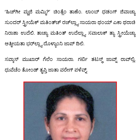
‘ಹಿಚ್‍ಗೀ ಮ್ಹಜಿ ಮಮ್ಮಿ?’ ಚಿಂತ್ಲೆಂ ತಾಣೆಂ. ಲಾಂಬ್ ಧಡಂಗ್ ಜಿವಾಚ್ಯಾ
ಸುಂದರ್ ಸ್ತ್ರೀಯೆಕ್ ಮತಿಂತ್‍ಚ್ ರಚ್‍ಲ್ಲ್ಯಾ ಸಾಯರಾ ಥಂಯ್ ಎಕಾ ಥರಾಚಿ
ನಿರಾಶಾ ಉದೆಲಿ. ತಾಚ್ಯಾ ಮತಿಂತ್ ಉದೆಲ್ಲ್ಯಾ ಸವಾಲಾಕ್ ತ್ಯಾ ಸ್ತ್ರೀಯೆಚ್ಯಾ
ಆತ್ಮೀಯತಾ ಭರ್‌ಲ್ಲ್ಯಾ ದೊಳ್ಯಾಂನಿ ಜಾಪ್ ದಿಲಿ.
ಸವ್ಕಾಸ್ ಮುಖಾರ್ ಗೆಲೆಂ ಸಾಯರಾ. ಗರ್ಟಿ ತಟಸ್ಥ್ ಜಾವ್ನ್ ರಾವ್‍ಲ್ಲಿ,
ಧುವೆಚೆಂ ತೋಂಡ್ ತೃಪ್ತಿ ಜಾತಾ ವರೇಗ್ ಪಳೆವ್ನ್.