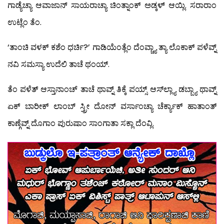
ಗಾಡ್ಯೆಚ್ಯಾ ಆವಾಜಾನ್ ಸಾಯರಾಚ್ಯಾ ಚಿಂತ್ನಾಂಕ್ ಅಡ್ಕಳ್ ಆಯ್ಲಿ. ಸರಾರಾಂ
ಉಟ್ಲೆಂ ತೆಂ.
‘ತಾಂಚಿ ವಳಕ್ ಕಶೆಂ ಧರ್ಚಿ?’ ಗಾಡಿಯೆಂತ್ಲೆಂ ದೆಂವ್ಚ್ಯಾ ತ್ಯಾ ಲೊಕಾಕ್ ಪಳೆವ್ನ್
ನವಿ ಸಮಸ್ಯಾ ಉದೆಲಿ ತಾಚೆ ಥಂಯ್.
ತೆಂ ಪಳೆತ್ ಆಸ್ತಾನಾಂಚ್ ತಾಚೆ ಥಾವ್ನ್ ತಿಕ್ಕೆ ಪಯ್ಸ್ ಆಸ್‍ಲ್ಲ್ಯಾ ಡಬ್ಬ್ಯಾ ಥಾವ್ನ್
ಏಕ್ ಬಾರೀಕ್ ಲಾಂಬ್ ಸ್ತ್ರೀ ದೋನ್ ವರ್ಸಾಂಚ್ಯಾ ಚೆರ್ಕ್ಯಾಕ್ ಹಾತಾಂತ್
ಕಾಣ್ಗೆವ್ನ್ ದೊಗಾಂ ಪುರುಷಾಂ ಸಾಂಗಾತಾ ಸಕ್ಲಾ ದೆಂವ್ಲಿ.