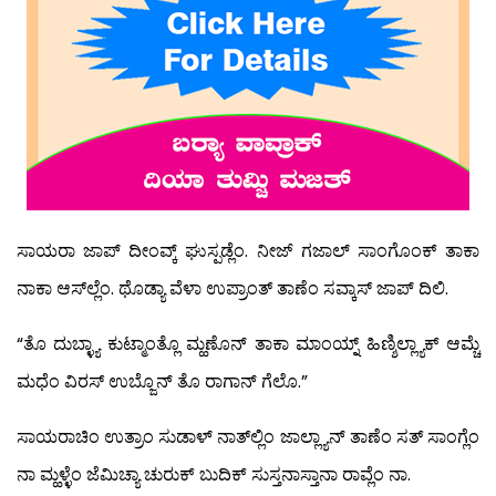
ಸಾಯರಾ ಜಾಪ್ ದೀಂವ್ಕ್ ಘುಸ್ಪಡ್ಲೆಂ. ನೀಜ್ ಗಜಾಲ್ ಸಾಂಗೊಂಕ್ ತಾಕಾ
ನಾಕಾ ಆಸ್‍ಲ್ಲೆಂ. ಥೊಡ್ಯಾ ವೆಳಾ ಉಪ್ರಾಂತ್ ತಾಣೆಂ ಸವ್ಕಾಸ್ ಜಾಪ್ ದಿಲಿ.
“ತೊ ದುಬ್ಳ್ಯಾ ಕುಟ್ಮಾಂತ್ಲೊ ಮ್ಹಣೊನ್ ತಾಕಾ ಮಾಂಯ್ನ್ ಹಿಣ್ಶಿಲ್ಲ್ಯಾಕ್ ಆಮ್ಚೆ
ಮಧೆಂ ವಿರಸ್ ಉಬ್ಜೊನ್ ತೊ ರಾಗಾನ್ ಗೆಲೊ.”
ಸಾಯರಾಚಿಂ ಉತ್ರಾಂ ಸುಡಾಳ್ ನಾತ್‍ಲ್ಲಿಂ ಜಾಲ್ಲ್ಯಾನ್ ತಾಣೆಂ ಸತ್ ಸಾಂಗ್ಲೆಂ
ನಾ ಮ್ಹಳ್ಳೆಂ ಜೆಮಿಚ್ಯಾ ಚುರುಕ್ ಬುದಿಕ್ ಸುಸ್ತನಾಸ್ತಾನಾ ರಾವ್ಲೆಂ ನಾ.