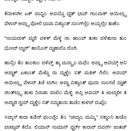
ಕೆದಾಳಾಗೀ ಏಕ್ ಪಾವ್ಟಿಂ ಆವಯ್ಚೊ ವ್ಹಡ್ ಭಾವ್ ಗಾಂವಾಕ್ ಆಯಿಲ್ಲ್ಯಾ
ವೆಳಾರ್ ಆಪ್ಲ್ಯಾ ಪೋಲಿ ಭಾವಾ ವಿಶ್ಯಾಂತ್ ಸಾಂಗ್‍ಲ್ಲೆಂ ಆಯ್ಕಲ್ಲೆಂ ತಾಣೆಂ.
“ಸಾಯರಾಕ್ ಮ್ಹಜಿ ವಳಕ್ ಮೆಳ್ಳಿ ನಾ. ಹಾಂವ್ ತುಕಾ ಪಳೆತಾನಾ ತುಂ
ಭೋವ್ ಲ್ಹಾನ್” ಹಾಸೊನ್ ಮ್ಹಣಾಲೊ ಲೊರಿ.
ಹಾಸ್ಲೆಂ ತೆಂ ತಾಂಕಾಂ ಪಳೆವ್ನ್. ತ್ಯಾ ಮನ್ಶ್ಯಾಂ ಮಧೆಂ ಆಪ್ಲ್ಯಾ ಆವಯ್ಕ್ ಆನಿ
ಆಪ್ಣಾಕ್ ಏಕಾಂತ್ ಮೆಳ್ಚೊ ನಾ ಮ್ಹಳ್ಳೆಂ ಸತ್ ಮತಿಕ್ ಗೆಲೆಂ. ಆವಯ್
ಆಯಿಲ್ಲ್ಯಾ ವೆಳಾರ್ ತಿಚೆ ಲಾಗಿಂ ಆಪ್ಣಾ ವಿಶ್ಯಾಂತ್ ಪೂರಾ ಸಾಂಗಜೆ ಮ್ಹಣ್
ಚಿಂತ್‍ಲ್ಲ್ಯಾ ತಾಕಾ ನಿರಾಶಾ ಪಾಟಿಂ ಮೆಳ್ಳಿ. ಆಪ್ಲಿ ಆವಯ್ ತಿ ಜಾಲ್ಯಾರೀ ತಿ
ಆಪ್ಣಾಚಿ ನ್ಹಯ್ ಮ್ಹಳ್ಳೆಂ ಸತ್ ಸಮ್ಜತಾನಾ ತಾಚೆಂ ಕಾಳಿಜ್ ದುಖ್ಲೆಂ.
ಸವ್ಕಾಸ್ ಕಾರಾ ಕುಶಿನ್ ಘುಂವ್ಲೆಂ ತೆಂ. “ಚಲ್ಯಾಂ, ಮಮ್ಮಿ.” ಸಕ್ಡಾಂನಿ ತಾಚೊ
ಪಾಟ್ಲಾವ್ ಕೆಲೊ. ಲಿಯಾನ್ ಸಾಮಾನ್ ವ್ಹರ್ನ್ ಕಾರಾರ್ ದವರ್ನ್ ಜಾತಚ್