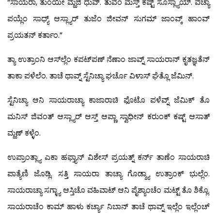
“ಸಾಯರಾ, ತುಂಯೀ ಮ್ಹಜಿ ಧುವ್. ತುವೆಂ ಮಸ್ತ್ ಕಷ್ಟ್ ಸೊಸ್ಲ್ಯಾಯ್. ವೆಚ್ಯಾ
ಪಯ್ಲೆಂ ಸಾಧ್ಯ್ ಆಸ್ಲ್ಯಾರ್ ತುಜೆಂ ಜೀವನ್ ಸುಗಮ್ ಜಾಂವ್ಕ್ ಹಾಂವ್
ಪ್ರಯತನ್ ಕರ್ತಾಂ.”
ತ್ಯಾ ಉತ್ರಾಂನಿ ಆಸ್‍ಲ್ಲೆಂ ಕಪಟ್‍ಪಣ್ ನೆಣಾಂ ಜಾವ್ನ್ ಸಾಯರಾನ್ ಕೃತಜ್ಞತೆನ್
ತಾಕಾ ಪಳೆಲೆಂ. ತಾಚೆ ಥಾವ್ನ್ ಸ್ಟೆನಿಚ್ಯಾ ಘರ್ಚೊ ವಿಳಾಸ್ ಘೆತ್ಲೊ ಜೆಮಿನ್.
ಸ್ಟೆನಿಚ್ಯಾ ಆನಿ ಸಾಯರಾಚ್ಯಾ ಕಾಜಾರಾಚಿ ಫೊಟೊ ಪಳೆವ್ನ್ ಜೆಮಿಕ್ ತೊ
ಮನಿಸ್ ಜಿವಂತ್ ಆಸ್ಲ್ಯಾರ್ ಆಸ್ತ್ ಆಪ್ಣಾ ಸ್ವಾಧೀನ್ ಕರುಂಕ್ ಕಷ್ಟ್ ಆಸಾತ್
ಮ್ಹಣ್ ಕಳ್ಳೆಂ.
ಉಪ್ರಾಂತ್ಲ್ಯಾ ಎಕಾ ಹಫ್ತ್ಯಾನ್ ವಿಶೇಸ್ ಪ್ರಯತ್ನ್ ಕರ್ನ್ ತಾಣೆಂ ಸಾಯರಾಚಿ
ಪಾತ್ಯೆಣಿ ಜೊಡ್ಲಿ. ಸತ್ತಿ ಸಾಯರಾ ತಾಚ್ಯಾ ಗೊಡ್ಶ್ಯಾ ಉತ್ರಾಂಕ್ ಭುಲ್ಲೆಂ.
ಸಾಯರಾಚ್ಯಾ ಸಗ್ಳ್ಯಾ ಆಸ್ತಿಚೊ ವಹಿವಾಟ್ ಆನಿ ಪೈಶ್ಯಾಂಚೆಂ ಮಟ್ಟ್ ತೊ ಶಿಕ್ಲೊ.
ಸಾಯರಾಚೆಂ ಕಾಮ್ ಹಾಳು ಕರ್ಚ್ಯಾ ನಿಬಾನ್ ತಾಚೆ ಥಾವ್ನ್ ಇಲ್ಲೆಂ ಇಲ್ಲೆಂಚ್