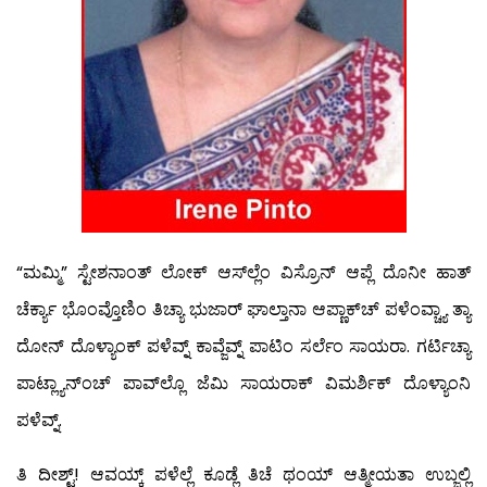
“ಮಮ್ಮಿ” ಸ್ಟೇಶನಾಂತ್ ಲೋಕ್ ಆಸ್‍ಲ್ಲೆಂ ವಿಸ್ರೊನ್ ಆಪ್ಲೆ ದೊನೀ ಹಾತ್
ಚೆರ್ಕ್ಯಾ ಭೊಂವ್ತೊಣಿಂ ತಿಚ್ಯಾ ಭುಜಾರ್ ಘಾಲ್ತಾನಾ ಆಪ್ಣಾಕ್‍ಚ್ ಪಳೆಂವ್ಚ್ಯಾ ತ್ಯಾ
ದೋನ್ ದೊಳ್ಯಾಂಕ್ ಪಳೆವ್ನ್ ಕಾವ್ಜೆವ್ನ್ ಪಾಟಿಂ ಸರ್ಲೆಂ ಸಾಯರಾ. ಗರ್ಟಿಚ್ಯಾ
ಪಾಟ್ಲ್ಯಾನ್‍ಂಚ್ ಪಾವ್‍ಲ್ಲೊ ಜೆಮಿ ಸಾಯರಾಕ್ ವಿಮರ್ಶಿಕ್ ದೊಳ್ಯಾಂನಿ
ಪಳೆವ್ನ್.
ತಿ ದೀಶ್ಟ್! ಆವಯ್ಕ್ ಪಳೆಲ್ಲೆ ಕೂಡ್ಲೆ ತಿಚೆ ಥಂಯ್ ಆತ್ಮೀಯತಾ ಉಬ್ಜಲ್ಲಿ