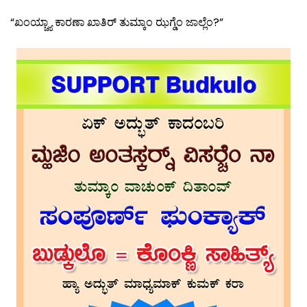
“ಖಂಯ್ಚ್ಯಾ ಕಾರಣಾ ಖಾತಿರ್ ತುಮ್ಕಾಂ ಝಗ್ಡೆಂ ಜಾಲ್ಲೆಂ?”