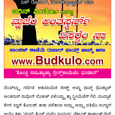
ದೆಂವ್‍ಲ್ಲ್ಯಾ ಗರ್ಟಿಚಿ ಆತುರಾಯೆಚಿ ದೀಶ್ಟ್ ಆಪ್ಣಾ ಥಾವ್ನ್ ಥೊಡ್ಯಾಚ್
ಅಂತರಾರ್ ರಾವೊನ್ ಲೊಕಾಕ್ ಪಳೆಂವ್ಚ್ಯಾ ತ್ಯಾ ಸ್ತ್ರೀಯೆಚೆರ್ ಗೆಲಿ. ಮುದ್ಯಾಳೆ
ಕೇಸ್, ಲ್ಹಾನ್ ತೋಂಡ್, ತಾಕಾ ಪಳೆತಾನಾ ಆಪ್ಲ್ಯಾ ಆದ್ಲ್ಯಾ ಪತಿಚೊ ಉಗ್ಡಾಸ್
ಆಯ್ಲೊ ತಿಕಾ. ‘ವ್ಹಯ್, ತೆಂಚ್ ಮ್ಹಜೆಂ ಸಾಯರಾ’. ಚೆರ್ಕ್ಯಾಕ್ ಹಾತಾಂತ್ ಘೆವ್ನ್