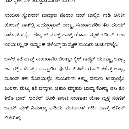
ಗಾಡಿ ಸ್ಟೇಶನಾಕ್ ಪಾವ್ತಾನಾ ಸಾಂಜ್ ಜಾತಾಲಿ.
ಸಾಯರಾ ಸ್ಟೇಶನಾಕ್ ಪಾವ್ತಾನಾ ವೊರಾಂ ಚಾರ್ ಜಾಲ್ಲಿಂ. ಗಾಡಿ ಆನಿಕೀ
ಯೇಂವ್ಕ್ ನಾತ್‍ಲ್ಲಿ. ಪಯ್ಣಾರ್‍ಯಾಂಕ್ ರಾಕ್ಚ್ಯಾ ಸಬಾರಾಂಪರಿಂ ತೆಂ ಥಂಯ್
ರಾಕೊನ್ ಬಸ್ಲೆಂ. ಚೆರ್ಕ್ಯಾಕ್ ಮಾತ್ರ್ ಹಾಡ್ನ್ ಯೆತಾಂ ಮ್ಹಣ್ ಗರ್ಟಿನ್ ತಾಕಾ
ಬರಯಿಲ್ಲ್ಯಾನ್ ಭಯ್ಣಿಂಕ್ ಪಳೆಂವ್ಕ್ ನಾ ಮ್ಹಣ್ ಸಾಯರಾ ಚುರ್ಚುರ್‌ಲ್ಲೆಂ.
ಬಸ್‍ಲ್ಲೆ ಕಡೆ ಥಾವ್ನ್ ಸಾಯರಾಚಿಂ ಚಿಂತ್ನಾಂ ರೈಲ್ ಗಾಡ್ಯೆರ್ ಯೆಂವ್ಚ್ಯಾ ಆಪ್ಲ್ಯಾ
ಆವಯ್ಕ್ ಪಳೆಂವ್ಕ್ ಧಾಂವ್ತಾಲಿಂ. ಫೊಟೊರ್ ತಿಚೆಂ ರೂಪ್ ಪಳೆವ್ನ್ ಆಪ್ಲ್ಯಾ
ಮತಿಂತ್ ತಿಕಾ ಸೊಡಯಿಲ್ಲೆಂ ಸಾಯರಾನ್. ಕಿತ್ಲ್ಯಾ ವರ್ಸಾಂ ಉಪ್ರಾಂತ್ಲೆಂ
ಮಿಲನ್. ಮಮ್ಮಿ ಕಶಿ ದಿಸ್ತಾಗೀ, ಆತಾಂ ಮ್ಹಾತಾರಿ ಜಾಲ್ಯಾ ಕೊಣ್ಣಾ. ಆನಿ ತೊ
ತಿಚೊ ಭಾವ್, ಅಂಕಲ್. ಲೊರಿ ತಾಂಚೆ ಸಾಂಗಾತಾ ಯೆತಾ ಮ್ಹಳ್ಳಿ ಸಂಗತ್
ಜಾಯ್ ಮ್ಹಣ್ ನಿಮಾಣ್ಯಾ ಘಡಿಯೆ ಪರ್ಯಾಂತ್ ಗರ್ಟಿ ಥಾವ್ನ್ ಜೆಮಿನ್
ಲಿಪಯಿಲ್ಲಿ.