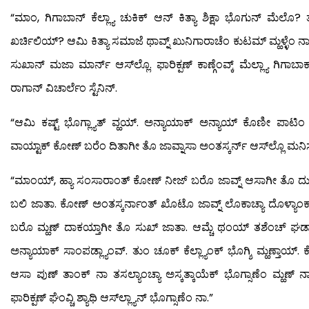
“ಮಾಂ, ಗಿಗಾಬಾನ್ ಕೆಲ್ಲ್ಯಾ ಚುಕಿಕ್ ಆನ್ ಕಿತ್ಯಾ ಶಿಕ್ಷಾ ಭೊಗುನ್ ಮೆಲೊ? 
ಖರ್ಚಿಲಿಯ್? ಆಮಿ ಕಿತ್ಯಾ ಸಮಾಜೆ ಥಾವ್ನ್ ಖುನಿಗಾರಾಚೆಂ ಕುಟಮ್ ಮ್ಹಳ್ಳೆಂ ನಾಂ
ಸುಖಾನ್ ಮಜಾ ಮಾರ್ನ್ ಆಸ್‍ಲ್ಲೊ. ಫಾರಿಕ್ಪಣ್ ಕಾಣ್ಗೆಂವ್ಕ್ ಮೆಲ್ಲ್ಯಾ ಗಿಗ
ರಾಗಾನ್ ವಿಚಾರ್ಲೆಂ ಸ್ಟೆನಿನ್.
“ಆಮಿ ಕಷ್ಟ್ ಭೊಗ್ಲ್ಯಾತ್ ವ್ಹಯ್. ಅನ್ಯಾಯಾಕ್ ಅನ್ಯಾಯ್ ಕೊಣೀ ಪಾಟಿಂ ದ
ವಾಯ್ಟಾಕ್ ಕೋಣ್ ಬರೆಂ ದಿತಾಗೀ ತೊ ಜಾವ್ನಾಸಾ ಅಂತಸ್ಕರ್ನ್ ಆಸ್‍ಲ್ಲೊ ಮನಿಸ್. ಚುಕ
“ಮಾಂಯ್, ಹ್ಯಾ ಸಂಸಾರಾಂತ್ ಕೋಣ್ ನೀಜ್ ಬರೊ ಜಾವ್ನ್ ಆಸಾಗೀ ತೊ ದುಸ್ರ್ಯ
ಬಲಿ ಜಾತಾ. ಕೋಣ್ ಅಂತಸ್ಕರ್ನಾಂತ್ ಖೊಟೊ ಜಾವ್ನ್ ಲೊಕಾಚ್ಯಾ ದೊಳ್ಯಾಂಕ್
ಬರೊ ಮ್ಹಣ್ ದಾಕಯ್ತಾಗೀ ತೊ ಸುಖ್ ಜಾತಾ. ಆಮ್ಚೆ ಥಂಯ್ ತಶೆಂಚ್ ಘಡ್ಲಾ
ಅನ್ಯಾಯಾಕ್ ಸಾಂಪಡ್ಲ್ಯಾಂವ್. ತುಂ ಚೂಕ್ ಕೆಲ್ಲ್ಯಾಂಕ್ ಭೊಗ್ಶಿ ಮ್ಹಣ್ತಾಯ್. 
ಆಸಾ ಪುಣ್ ತಾಂಕ್ ನಾ ತಸಲ್ಯಾಂಚ್ಯಾ ಅಸ್ಕತ್ಕಾಯೆಕ್ ಭೊಗ್ಸಾಣೆಂ ಮ್ಹಣ್
ಫಾರಿಕ್ಪಣ್ ಘೆಂವ್ಚಿ ಶ್ಯಾಥಿ ಆಸ್‍ಲ್ಲ್ಯಾನ್ ಭೊಗ್ಸಾಣೆಂ ನಾ.”