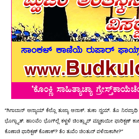
“ಗಿಗಾಬಾನ್ ಅನ್ಯಾಯ್ ಕೆಲ್ಲೊ ತುಜ್ಯಾ ಆನಾಕ್. ತುಕಾ ನ್ಹಯ್. ತೊ ನಿರಪ್ರಾಧಿ 
ಭೊಗ್ಲ್ಯಾತ್. ಹಾಂವೆಂ ಭೊಗ್‍ಲ್ಲೆ ಕಳ್ವಳೆ ಚಿಂತ್ಲ್ಯಾರ್ ಮ್ಹಾಕಾಯೀ ಫಾರಿಕ್ಪಣ್ 
ಕೊಣಾಚಿ ಫಾರಿಕ್ಪಣ್ ಕೊಣಾಕ್? ತೆಂ ತುವೆಂ ಚಿಂತುನ್ ಪಳೆನಾಕಾಗೀ?”