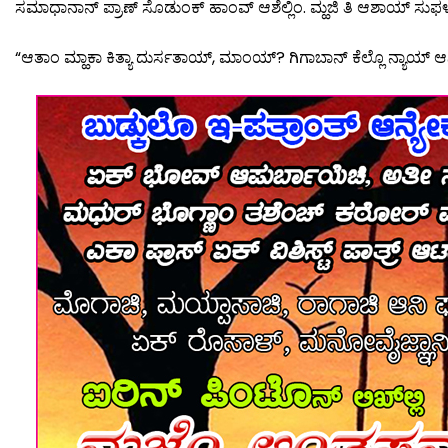
ಸಮಾಧಾನಾನ್ ಪ್ರಾಣ್ ಸೊಡುಂಕ್ ಹಾಂವ್ ಆಶೆಲ್ಲಿಂ. ಮ್ಹಜಿ ತಿ ಆಶಾಯ್ ಸುಫಳ್
“ಆತಾಂ ಮ್ಹಾಕಾ ಕಿತ್ಯಾ ದುರ್ಸತಾಯ್, ಮಾಂಯ್? ಗಿಗಾಬಾನ್ ಕೆಲ್ಲೊ ನ್ಯಾಯ್ ಆ