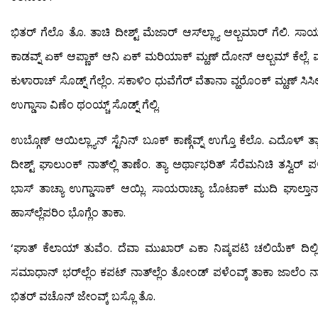
ಭಿತರ್ ಗೆಲೊ ತೊ. ತಾಚಿ ದೀಶ್ಟ್ ಮೆಜಾರ್ ಆಸ್‍ಲ್ಲ್ಯಾ ಆಲ್ಬಮಾರ್ ಗೆಲಿ
ಕಾಡವ್ನ್ ಏಕ್ ಆಪ್ಣಾಕ್ ಆನಿ ಏಕ್ ಮರಿಯಾಕ್ ಮ್ಹಣ್ ದೋನ್ ಆಲ್ಬಮ್ ಕೆಲ್ಲೆ
ಕುಳಾರಾಚ್ ಸೊಡ್ನ್ ಗೆಲ್ಲೆಂ. ಸಕಾಳಿಂ ಧುವೆಗೆರ್ ವೆತಾನಾ ವ್ಹರೊಂಕ್ ಮ್ಹಣ್ ಸಿಸ
ಉಗ್ಡಾಸಾ ವಿಣೆಂ ಥಂಯ್ಚ್ ಸೊಡ್ನ್ ಗೆಲ್ಲಿ.
ಉಬ್ಗೊಣ್ ಆಯಿಲ್ಲ್ಯಾನ್ ಸ್ಟೆನಿನ್ ಬೂಕ್ ಕಾಣ್ಗೆವ್ನ್ ಉಗ್ತೊ ಕೆಲೊ. ಎದೊಳ್ ತ
ದೀಶ್ಟ್ ಘಾಲುಂಕ್ ನಾತ್‍ಲ್ಲಿ ತಾಣೆಂ. ತ್ಯಾ ಅರ್ಥಾಭರಿತ್ ಸೆರೆಮನಿಚಿ ತಸ್ವಿರ್ ಪಳೆ
ಭಾಸ್ ತಾಚ್ಯಾ ಉಗ್ಡಾಸಾಕ್ ಆಯ್ಲಿ. ಸಾಯರಾಚ್ಯಾ ಬೊಟಾಕ್ ಮುದಿ ಘಾಲ್ತಾನಾ 
ಹಾಸ್‍ಲ್ಲೆಪರಿಂ ಭೊಗ್ಲೆಂ ತಾಕಾ.
‘ಘಾತ್ ಕೆಲಾಯ್ ತುವೆಂ. ದೆವಾ ಮುಖಾರ್ ಎಕಾ ನಿಷ್ಕಪಟಿ ಚಲಿಯೆಕ್ ದಿಲ್ಲ
ಸಮಾಧಾನ್ ಭರ್‌ಲ್ಲೆಂ ಕಪಟ್ ನಾತ್‍ಲ್ಲೆಂ ತೋಂಡ್ ಪಳೆಂವ್ಕ್ ತಾಕಾ ಜಾಲೆಂ 
ಭಿತರ್ ವಚೊನ್ ಜೇಂವ್ಕ್ ಬಸ್ಲೊ ತೊ.