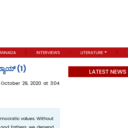
ANNADA
INTERVIEWS
LITERATURE
್ಯಾಯ್ (1)
LATEST NEWS
 October 29, 2020 at 3:04
emocratic values. Without
r god fathers, we depend