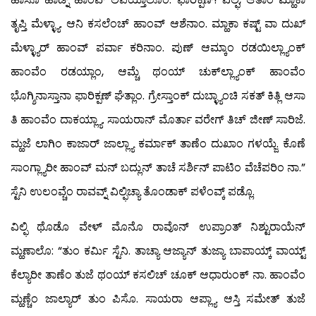
ತೃಪ್ತಿ ಮೆಳ್ಳ್ಯಾ. ಆನಿ ಕಸಲೆಂಚ್ ಹಾಂವ್ ಆಶೆನಾಂ. ಮ್ಹಾಕಾ ಕಷ್ಟ್ ವಾ ದುಖ್
ಮೆಳ್ಳ್ಯಾರ್ ಹಾಂವ್ ಪರ್ವಾ ಕರಿನಾಂ. ಪುಣ್ ಆಮ್ಕಾಂ ರಡಯಿಲ್ಲ್ಯಾಂಕ್
ಹಾಂವೆಂ ರಡಯ್ಲಾಂ, ಆಮ್ಚೆ ಥಂಯ್ ಚುಕ್‍ಲ್ಲ್ಯಾಂಕ್ ಹಾಂವೆಂ
ಭೊಗ್ಶಿನಾಸ್ತಾನಾ ಫಾರಿಕ್ಪಣ್ ಘೆತ್ಲಾಂ. ಗ್ರೇಸ್ತಾಂಕ್ ದುಬ್ಳ್ಯಾಂಚಿ ಸಕತ್ ಕಿತ್ಲಿ ಆಸಾ
ತಿ ಹಾಂವೆಂ ದಾಕಯ್ಲ್ಯಾ. ಸಾಯರಾನ್ ಮೊರ್ತಾ ವರೇಗ್ ತಿಚ್ ಜೀಣ್ ಸಾರಿಜೆ.
ಮ್ಹಜೆ ಲಾಗಿಂ ಕಾಜಾರ್ ಜಾಲ್ಲ್ಯಾ ಕರ್ಮಾಕ್ ತಾಣೆಂ ದುಖಾಂ ಗಳಯ್ಜೆ. ಕೊಣೆ
ಸಾಂಗ್ಲ್ಯಾರೀ ಹಾಂವ್ ಮನ್ ಬದ್ಲುನ್ ತಾಚೆ ಸರ್ಶಿನ್ ಪಾಟಿಂ ವೆಚೆಪರಿಂ ನಾ.”
ಸ್ಟೆನಿ ಉಲಂವ್ಚೆಂ ರಾವವ್ನ್ ವಿಲ್ಫಿಚ್ಯಾ ತೊಂಡಾಕ್ ಪಳೆಂವ್ಕ್ ಪಡ್ಲೊ.
ವಿಲ್ಫಿ ಥೊಡೊ ವೇಳ್ ಮೊನೊ ರಾವೊನ್ ಉಪ್ರಾಂತ್ ನಿಶ್ಟುರಾಯೆನ್
ಮ್ಹಣಾಲೊ: “ತುಂ ಕರ್ಮಿ ಸ್ಟೆನಿ. ತಾಚ್ಯಾ ಆಜ್ಯಾನ್ ತುಜ್ಯಾ ಬಾಪಾಯ್ಕ್ ವಾಯ್ಟ್
ಕೆಲ್ಯಾರೀ ತಾಣೆಂ ತುಜೆ ಥಂಯ್ ಕಸಲಿಚ್ ಚೂಕ್ ಆಧಾರುಂಕ್ ನಾ. ಹಾಂವೆಂ
ಮ್ಹಣ್ಚೆಂ ಜಾಲ್ಯಾರ್ ತುಂ ಪಿಸೊ. ಸಾಯರಾ ಆಪ್ಲ್ಯಾ ಆಸ್ತಿ ಸಮೇತ್ ತುಜೆ