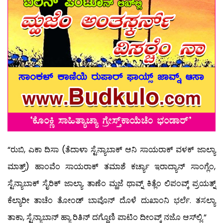
“ರುಬಿ, ಎಕಾ ದಿಸಾ (ತೆದಾಳಾ ಸ್ಟೆನ್ಯಾಬಾಕ್ ಆನಿ ಸಾಯರಾಕ್ ವಳಕ್ ಜಾಲ್ಯಾ
ಮಾತ್ರ್) ಹಾಂವೆಂ ಸಾಯರಾಕ್ ತಮಾಶೆ ಕರ್ಚ್ಯಾ ಇರಾದ್ಯಾನ್ ಸಾಂಗ್ಲೆಂ,
ಸ್ಟೆನ್ಯಾಬಾಕ್ ಸೈರಿಕ್ ಜಾಲ್ಯಾ. ತಾಣೆಂ ಮ್ಹಜೆ ಥಾವ್ನ್ ಕಿತ್ಲೆಂ ಲಿಪಂವ್ಕ್ ಪ್ರಯತ್ನ್
ಕೆಲ್ಯಾರೀ ತಾಚೆಂ ತೋಂಡ್ ಬಾವೊನ್ ದೊಳೆ ದುಖಾಂನಿ ಭರ್ಲೆ. ತಸಲ್ಯಾ
ತಾಕಾ, ಸ್ಟೆನ್ಯಾಬಾನ್ ಹ್ಯಾ ರಿತಿನ್ ದಗ್ದೊಣಿ ಪಾಟಿಂ ದೀಂವ್ಕ್ ನಜೊ ಆಸ್‍ಲ್ಲಿ.”