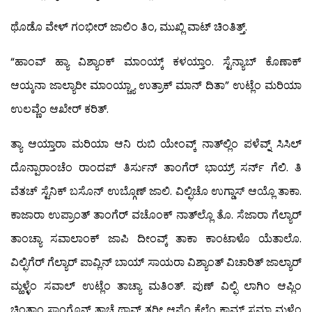
ಥೊಡೊ ವೇಳ್ ಗಂಭೀರ್ ಜಾಲಿಂ ತಿಂ, ಮುಖ್ಲಿ ವಾಟ್ ಚಿಂತಿತ್ತ್.
“ಹಾಂವ್ ಹ್ಯಾ ವಿಶ್ಯಾಂಕ್ ಮಾಂಯ್ಕ್ ಕಳಯ್ತಾಂ. ಸ್ಟೆನ್ಯಾಬ್ ಕೊಣಾಕ್
ಆಯ್ಕನಾ ಜಾಲ್ಯಾರೀ ಮಾಂಯ್ಚ್ಯಾ ಉತ್ರಾಕ್ ಮಾನ್ ದಿತಾ” ಉಟ್ಲೆಂ ಮರಿಯಾ
ಉಲವ್ಣೆಂ ಆಖೇರ್ ಕರಿತ್.
ತ್ಯಾ ಆಯ್ತಾರಾ ಮರಿಯಾ ಆನಿ ರುಬಿ ಯೇಂವ್ಕ್ ನಾತ್‍ಲ್ಲಿಂ ಪಳೆವ್ನ್ ಸಿಸಿಲ್
ದೊನ್ಪಾರಾಂಚೆಂ ರಾಂದಪ್ ತಿರ್ಸುನ್ ತಾಂಗೆರ್ ಭಾಯ್ರ್ ಸರ್ನ್ ಗೆಲಿ. ತಿ
ವೆತಚ್ ಸ್ಟೆನಿಕ್ ಬಸೊನ್ ಉಬ್ಗೊಣ್ ಜಾಲಿ. ವಿಲ್ಫಿಚೊ ಉಗ್ಡಾಸ್ ಆಯ್ಲೊ ತಾಕಾ.
ಕಾಜಾರಾ ಉಪ್ರಾಂತ್ ತಾಂಗೆರ್ ವಚೊಂಕ್ ನಾತ್‍ಲ್ಲೊ ತೊ. ಸೆಜಾರಾ ಗೆಲ್ಯಾರ್
ತಾಂಚ್ಯಾ ಸವಾಲಾಂಕ್ ಜಾಪಿ ದೀಂವ್ಕ್ ತಾಕಾ ಕಾಂಟಾಳೊ ಯೆತಾಲೊ.
ವಿಲ್ಫಿಗೆರ್ ಗೆಲ್ಯಾರ್ ಪಾವ್ಲಿನ್ ಬಾಯ್ ಸಾಯರಾ ವಿಶ್ಯಾಂತ್ ವಿಚಾರಿತ್ ಜಾಲ್ಯಾರ್
ಮ್ಹಳ್ಳೆಂ ಸವಾಲ್ ಉಟ್ಲೆಂ ತಾಚ್ಯಾ ಮತಿಂತ್. ಪುಣ್ ವಿಲ್ಫಿ ಲಾಗಿಂ ಆಪ್ಲಿಂ
ಚಿಂತ್ನಾಂ ಸಾಂಗೊನ್ ತಾಚೆ ಥಾವ್ನ್ ತರೀ ಆಪ್ಣೆಂ ಕೆಲ್ಲೆಂ ಕಾಮ್ ಸಮಾ ಮ್ಹಳ್ಳೆಂ