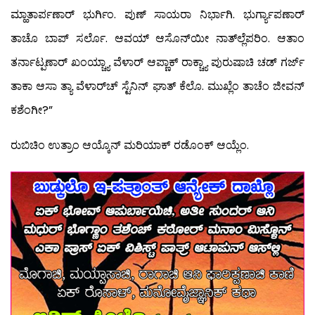
ಮ್ಹಾತಾರ್ಪಣಾರ್ ಭುರ್ಗಿಂ. ಪುಣ್ ಸಾಯರಾ ನಿರ್ಭಾಗಿ. ಭುರ್ಗ್ಯಾಪಣಾರ್
ತಾಚೊ ಬಾಪ್ ಸರ್ಲೊ. ಆವಯ್ ಆಸೊನ್‍ಯೀ ನಾತ್‍ಲ್ಲೆಪರಿಂ. ಆತಾಂ
ತರ್ನಾಟ್ಪಣಾರ್ ಖಂಯ್ಚ್ಯಾ ವೆಳಾರ್ ಆಪ್ಣಾಕ್ ರಾಕ್ಚ್ಯಾ ಪುರುಷಾಚಿ ಚಡ್ ಗರ್ಜ್
ತಾಕಾ ಆಸಾ ತ್ಯಾ ವೆಳಾರ್‌ಚ್ ಸ್ಟೆನಿನ್ ಘಾತ್ ಕೆಲೊ. ಮುಖ್ಲೆಂ ತಾಚೆಂ ಜೀವನ್
ಕಶೆಂಗೀ?”
ರುಬಿಚಿಂ ಉತ್ರಾಂ ಆಯ್ಕೊನ್ ಮರಿಯಾಕ್ ರಡೊಂಕ್ ಆಯ್ಲೆಂ.