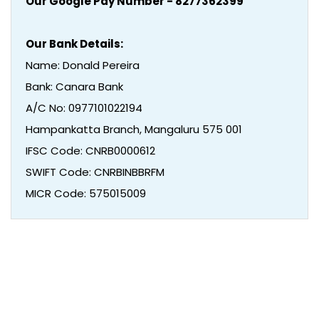
Our Google Pay Number - 8277362399
Our Bank Details:
Name: Donald Pereira
Bank: Canara Bank
A/C No: 0977101022194
Hampankatta Branch, Mangaluru 575 001
IFSC Code: CNRB0000612
SWIFT Code: CNRBINBBRFM
MICR Code: 575015009