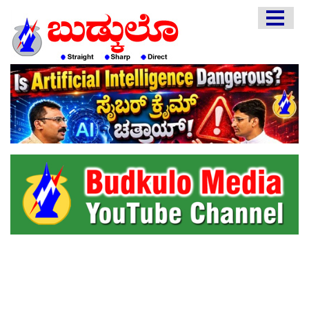
HOME
EDITORIAL
ENGLISH
KANNADA
INTERVIEWS
LITERATURE
ENTERTAINMENT
HEALTH
COMMUNITY