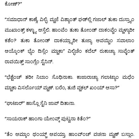
ಕೋಣ್?”
“ಸಮಾಧಾನ್ ಕಾಣ್ಗೆ, ವಿಲ್ಫಿ. ಮ್ಹಜೆ ವಿಶ್ಯಾಂತ್ ಘಡ್‍ಲ್ಲಿ ಗಜಾಲ್ ತುಕಾ ದುಸ್ರ್ಯಾಂ
ಮುಖಾಂತ್ರ್ ಕಳ್ಳ್ಯಾ ಆಸ್ತೆಲಿ. ಹಾಂವೆಂ ತುಕಾ ತೋಂಡ್ ದಾಕಂವ್ಚೆಂ ಮ್ಹಳ್ಯಾರೀ
ಕಶೆಂ? ತುಕಾ ತೋಂಡ್ ದಾಕಯ್ಲ್ಯಾರೀ ತುಜ್ಯಾ ಆವಯ್ಚಿಂ ಸವಾಲಾಂ
ಆಯ್ಕೊಂಕ್ ಭ್ಯೆಂ ದಿಸ್ಲೆಂ ಮ್ಹಾಕಾ” ವಿಲ್ಫಿಚೆಂ ಕದೆಲ್ ರುಕಾಚ್ಯಾ ಸಾವ್ಳೆಂತ್
ರಾವಯಿತ್ತ್ ಸಾಂಗ್ಲೆಂ ಸ್ಟೆನಿನ್.
“ಭೆಶ್ಟೆಂಚ್ ತರೀ ನಿಬಾಂ ಸೊಧಿನಾಕಾ. ಕಾಜಾರಾಚ್ಯಾ ಗಲಾಟ್ಯಾಂ ಮಧೆಂ
ಮ್ಹಾಕಾ ವಿಸರ್ಲೊಯ್ ಮ್ಹಣ್. ಬರೆಂ, ತುಜಿ ವ್ಹಕಲ್ ಖಂಯ್ ಆಸಾ?”
“ಘಾಟಾರ್” ಹಾಸ್ಲೊ ಸ್ಟೆನಿ ಜಾಪ್ ದಿತಾನಾ.
“ಸಾಯರಾಕ್ ಹಾಂಗಾ ಯೇಂವ್ಕ್ ಪುಟ್ವನಾ ಕಿತೆಂ?”
“ತೆಂ ಆಮ್ಕಾಂ ಥಂಯ್ಚ್ ಆಪಯ್ತಾ. ಹಾಂವ್‍ಂಚ್ ವಚನಾ ಮ್ಹಣ್ ಬಸ್ಲಾಂ.