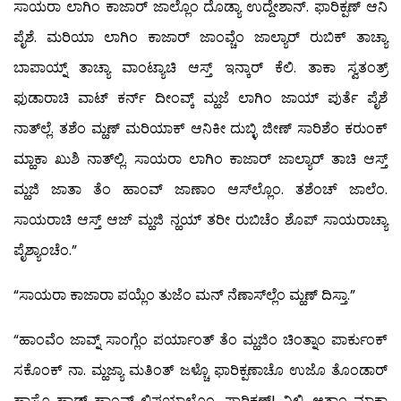
ಸಾಯರಾ ಲಾಗಿಂ ಕಾಜಾರ್ ಜಾಲ್ಲೊಂ ದೊಡ್ಯಾ ಉದ್ದೇಶಾನ್. ಫಾರಿಕ್ಪಣ್ ಆನಿ
ಪೈಶೆ. ಮರಿಯಾ ಲಾಗಿಂ ಕಾಜಾರ್ ಜಾಂವ್ಚೆಂ ಜಾಲ್ಯಾರ್ ರುಬಿಕ್ ತಾಚ್ಯಾ
ಬಾಪಾಯ್ನ್ ತಾಚ್ಯಾ ವಾಂಟ್ಯಾಚಿ ಆಸ್ತ್ ಇನ್ಕಾರ್ ಕೆಲಿ. ತಾಕಾ ಸ್ವತಂತ್ರ್
ಫುಡಾರಾಚಿ ವಾಟ್ ಕರ್ನ್ ದೀಂವ್ಕ್ ಮ್ಹಜೆ ಲಾಗಿಂ ಜಾಯ್ ಪುರ್ತೆ ಪೈಶೆ
ನಾತ್‍ಲ್ಲೆ. ತಶೆಂ ಮ್ಹಣ್ ಮರಿಯಾಕ್ ಆನಿಕೀ ದುಬ್ಳಿ ಜೀಣ್ ಸಾರಿಶೆಂ ಕರುಂಕ್
ಮ್ಹಾಕಾ ಖುಶಿ ನಾತ್‍ಲ್ಲಿ. ಸಾಯರಾ ಲಾಗಿಂ ಕಾಜಾರ್ ಜಾಲ್ಯಾರ್ ತಾಚಿ ಆಸ್ತ್
ಮ್ಹಜಿ ಜಾತಾ ತೆಂ ಹಾಂವ್ ಜಾಣಾಂ ಆಸ್‍ಲ್ಲೊಂ. ತಶೆಂಚ್ ಜಾಲೆಂ.
ಸಾಯರಾಚಿ ಆಸ್ತ್ ಆಜ್ ಮ್ಹಜಿ ನ್ಹಯ್ ತರೀ ರುಬಿಚೆಂ ಶೊಪ್ ಸಾಯರಾಚ್ಯಾ
ಪೈಶ್ಯಾಂಚೆಂ.”
“ಸಾಯರಾ ಕಾಜಾರಾ ಪಯ್ಲೆಂ ತುಜೆಂ ಮನ್ ನೆಣಾಸ್‍ಲ್ಲೆಂ ಮ್ಹಣ್ ದಿಸ್ತಾ.”
“ಹಾಂವೆಂ ಜಾವ್ನ್ ಸಾಂಗ್ಲೆಂ ಪರ್ಯಾಂತ್ ತೆಂ ಮ್ಹಜಿಂ ಚಿಂತ್ನಾಂ ಪಾರ್ಕುಂಕ್
ಸಕೊಂಕ್ ನಾ. ಮ್ಹಜ್ಯಾ ಮತಿಂತ್ ಜಳ್ಚೊ ಫಾರಿಕ್ಪಣಾಚೊ ಉಜೊ ತೊಂಡಾರ್
ಹಾಸೊ ಹಾಡ್ನ್ ಹಾಂವ್ ಲಿಪಯ್ತಾಲೊಂ. ಫಾರಿಕ್ಪಣ್! ವಿಲ್ಫಿ, ಆತಾಂ ಮ್ಹಾಕಾ