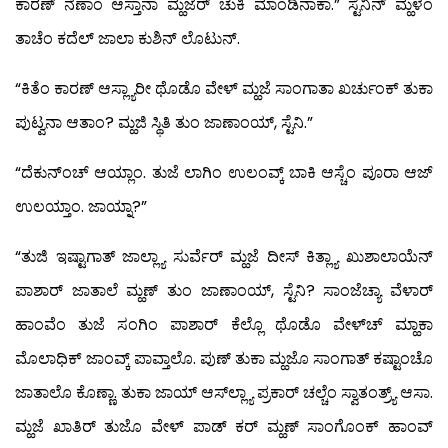
ಕಾರಣ್ ನೆಣಾಂ ಆಸ್ತಾನಾ ಮ್ಹಜೆರ್ ಚುಕಿ ಮಾಂಡಿನಾಕಾ.” ಸ್ಟೆನಿನ್ ಮ್ಹಳೆಂ
ತಾಚೆಂ ಕದೆಲ್ ಜಾಲಾ ಕುಶಿನ್ ಲೊಟುನ್.
“ಕಿತೆಂ ಕಾರಣ್ ಆಸ್ಲ್ಯಾರೀ ಥೊಡೊ ವೇಳ್ ಮ್ಹಜೆ ಸಾಂಗಾತಾ ಖರ್ಚುಂಕ್ ತುಕಾ
ಪುಟ್ವನಾ ಆತಾಂ? ಮ್ಹಜಿ ಸ್ಥಿತಿ ತುಂ ಜಾಣಾಂಯ್, ಸ್ಟೆನಿ.”
“ದೆಕುನ್‍ಂಚ್ ಆಯ್ಲಾಂ. ತುಜೆ ಲಾಗಿಂ ಉಲಂವ್ಕ್ ಬಾಕಿ ಆಸ್ಚೆಂ ಪೂರಾ ಆಜ್
ಉಲಯ್ತಾಂ. ಜಾಯ್ನಾ?”
“ತುಜಿ ಇಷ್ಟಾಗಾತ್ ಜಾಲ್ಲ್ಯಾ ಸುರ್ವೆರ್ ಮ್ಹಜೆ ದೀಸ್ ಕಿತ್ಲ್ಯಾ ಖುಶಾಲಾಯೆನ್
ಪಾಶಾರ್ ಜಾತಾಲೆ ಮ್ಹಣ್ ತುಂ ಜಾಣಾಂಯ್, ಸ್ಟೆನಿ? ಸಾಂಜೆಚ್ಯಾ ವೆಳಾರ್
ಹಾಂವೆಂ ತುಜೆ ಸಂಗಿಂ ಪಾಶಾರ್ ಕೆಲ್ಲೊ ಥೊಡೊ ವೇಳ್‍ಚ್ ಮ್ಹಾಕಾ
ಮೊಲಾಧಿಕ್ ಜಾಂವ್ಕ್ ಪಾವ್ತಾಲೊ. ಪುಣ್ ತುಕಾ ಮ್ಹಜೊ ಸಾಂಗಾತ್ ಕಷ್ಟಾಂಚೊ
ಜಾತಾಲೊ ಕೊಣ್ಣಾ. ತುಕಾ ಜಾಯ್ ಆಸ್‍ಲ್ಲ್ಯಾ ಪ್ರಕಾರ್ ಚಲ್ಚೆಂ ಸ್ವಾತಂತ್ರ್ಯ್ ಆಸಾ.
ಮ್ಹಜೆ ಖಾತಿರ್ ತುಜೊ ವೇಳ್ ಪಾಡ್ ಕರ್ ಮ್ಹಣ್ ಸಾಂಗೊಂಕ್ ಹಾಂವ್