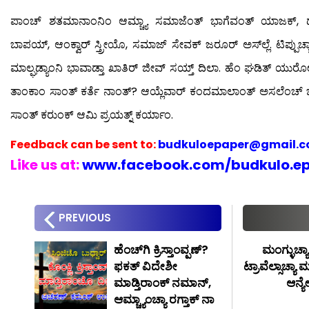
ಪಾಂಚ್ ಶತಮಾನಾಂನಿಂ ಆಮ್ಚ್ಯಾ ಸಮಾಜೆಂತ್ ಭಾಗೆವಂತ್ ಯಾಜಕ್, 
ಬಾಪಯ್, ಆಂಕ್ವಾರ್ ಸ್ತ್ರೀಯೊ, ಸಮಾಜ್ ಸೇವಕ್ ಜರೂರ್ ಅಸ್‍ಲ್ಲೆ. ಟಿಪ್ಪು
ಮಾಲ್ಘಡ್ಯಾಂನಿ ಭಾವಾಡ್ತಾ ಖಾತಿರ್ ಜೀವ್ ಸಯ್ತ್ ದಿಲಾ. ಹೆಂ ಘಡಿತ್ ಯುರೋ
ತಾಂಕಾಂ ಸಾಂತ್ ಕರ್ತೆ ನಾಂತ್? ಆಯ್ಲೆವಾರ್ ಕಂದಮಾಲಾಂತ್ ಅಸಲೆಂಚ್
ಸಾಂತ್ ಕರುಂಕ್ ಆಮಿ ಪ್ರಯತ್ನ್ ಕರ್ಯಾಂ.
Feedback can be sent to:
budkuloepaper@gmail.
Like us at:
www.facebook.com/budkulo.e
PREVIOUS
ಹೆಂಚ್‍ಗಿ ಕ್ರಿಸ್ತಾಂವ್ಪಣ್?
ಮಂಗ್ಳುರ್ಚ್
ಫಕತ್ ವಿದೇಶೀ
ಟ್ರಾವೆಲ್ಸಾಚ್ಯಾ
ಮಾಡ್ತಿರಾಂಕ್ ನಮಾನ್,
ಆನ್ಯ
ಆಮ್ಚ್ಯಾಂಚ್ಯಾ ರಗ್ತಾಕ್ ನಾ