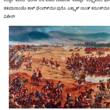
ಶತಮಾನಾಂಚೊ ಕಾಳ್ ಘೆಂವ್ಕ್‍ಯೀ ಪುರೊ. ಎಕ್ಲ್ಯಾಕ್ ಸಾಂತ್ ಕರುಂಕ್‍ಯೀ ಒತ
ವಿಶೇಸ್!