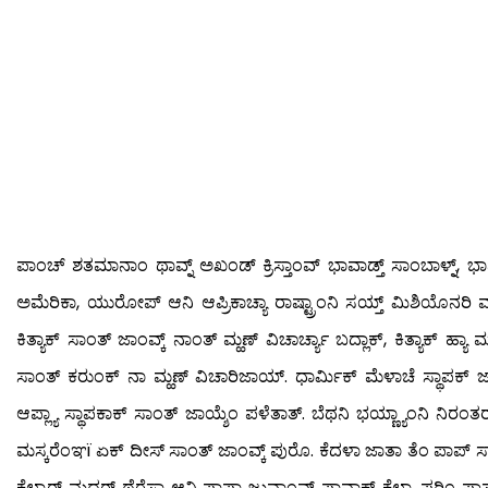
ಪಾಂಚ್ ಶತಮಾನಾಂ ಥಾವ್ನ್ ಅಖಂಡ್ ಕ್ರಿಸ್ತಾಂವ್ ಭಾವಾಡ್ತ್ ಸಾಂಬಾಳ್ನ್, ಭಾವ
ಅಮೆರಿಕಾ, ಯುರೋಪ್ ಆನಿ ಆಪ್ರಿಕಾಚ್ಯಾ ರಾಷ್ಟ್ರಾಂನಿ ಸಯ್ತ್ ಮಿಶಿಯೊನರಿ ವಾವ್
ಕಿತ್ಯಾಕ್ ಸಾಂತ್ ಜಾಂವ್ಕ್ ನಾಂತ್ ಮ್ಹಣ್ ವಿಚಾರ್ಚ್ಯಾ ಬದ್ಲಾಕ್, ಕಿತ್ಯಾಕ್ ಹ್ಯಾ
ಸಾಂತ್ ಕರುಂಕ್ ನಾ ಮ್ಹಣ್ ವಿಚಾರಿಜಾಯ್. ಧಾರ್ಮಿಕ್ ಮೆಳಾಚೆ ಸ್ಥಾಪಕ್ ಜಾಲ
ಆಪ್ಲ್ಯಾ ಸ್ಥಾಪಕಾಕ್ ಸಾಂತ್ ಜಾಯ್ಶೆಂ ಪಳೆತಾತ್. ಬೆಥನಿ ಭಯ್ಣ್ಯಾಂನಿ ನಿರಂತರ
ಮಸ್ಕರೆಂಞï ಏಕ್ ದೀಸ್ ಸಾಂತ್ ಜಾಂವ್ಕ್ ಪುರೊ. ಕೆದಳಾ ಜಾತಾ ತೆಂ ಪಾಪ್ 
ಕೆಲ್ಯಾರ್ ಮದರ್ ಥೆರೆಸಾ ಆನಿ ಪಾಪಾ ಜುವಾಂವ್ ಪಾವ್ಲಾಕ್ ಕೆಲ್ಲ್ಯಾಪರಿಂ ಫಾಸ್ಟ್