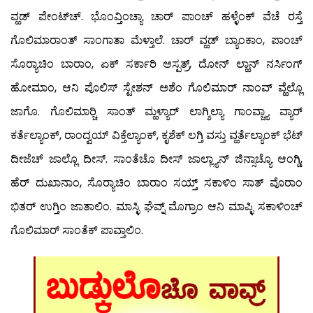
ವ್ಹಡ್ ಪೇಂಟ್‍ಚ್. ಭೊಂವ್ತಿಂಚ್ಯಾ ಚಾರ್ ಪಾಂಚ್ ಹಳ್ಳೆಂಕ್ ವೆಚೆ ರಸ್ತೆ
ಗೊಲಿಮಾರಾಂತ್ ಸಾಂಗಾತಾ ಮೆಳ್ತಾಲೆ. ಚಾರ್ ವ್ಹಡ್ ಬ್ಯಾಂಕಾಂ, ಪಾಂಚ್
ಸೊರ್‍ಯಾಚಿಂ ಬಾರಾಂ, ಏಕ್ ಸರ್ಕಾರಿ ಆಸ್ಪತ್ರ್, ದೋನ್ ಲ್ಹಾನ್ ನರ್ಸಿಂಗ್
ಹೋಮಾಂ, ಆನಿ ಪೊಲಿಸ್ ಸ್ಟೇಶನ್ ಅಶೆಂ ಗೊಲಿಮಾರ್ ನಾಂವ್ ವ್ಹೆಲ್ಲೊ
ಜಾಗೊ. ಗೊಲಿಮಾರ್‍ಚಿ ಸಾಂತ್ ಮ್ಹಳ್ಯಾರ್ ಲಾಗ್ಶಿಲ್ಯಾ ಗಾಂವ್ಚ್ಯಾ ವ್ಯಾರ್
ಕರ್ತೆಲ್ಯಾಂಕ್, ರಾಂದ್ವಯ್ ವಿಕ್ತೆಲ್ಯಾಂಕ್, ಕೃಶೆಕ್ ಲಗ್ತಿ ವಸ್ತು ವ್ಹರ್ತೆಲ್ಯಾಂಕ್ ಭೆಟ್
ದೀಜೆಚ್ ಜಾಲ್ಲೊ ದೀಸ್. ಸಾಂತೆಚೊ ದೀಸ್ ಜಾಲ್ಲ್ಯಾನ್ ಜಿನ್ಸಾಚ್ಯೊ ಆಂಗ್ಡಿ,
ಹೆರ್ ದುಖಾನಾಂ, ಸೊರ್‍ಯಾಚಿಂ ಬಾರಾಂ ಸಯ್ತ್ ಸಕಾಳಿಂ ಸಾತ್ ವೊರಾಂ
ಭಿತರ್ ಉಗ್ತಿಂ ಜಾತಾಲಿಂ. ಮಾಸ್ಳಿ ಘೆವ್ನ್ ಮೊಗ್ರಾಂ ಆನಿ ಮಾಪ್ಳಿ ಸಕಾಳಿಂಚ್
ಗೊಲಿಮಾರ್ ಸಾಂತೆಕ್ ಪಾವ್ತಾಲಿಂ.