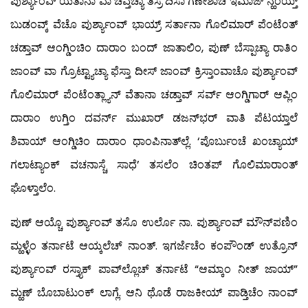
ಪುರ್ಶ್ಯಾಂವ್ ಯೆತಾನಾ ವಾ ಚವ್ತೆಚ್ಯಾ ತಿಸ್ರೆ ದಿಸಾ ಗಣೇಶಾಚಿ ಇಮಾಜ್ ನ್ಹಂಯ್ತ್
ಬುಡಂವ್ಕ್ ವೆಚೊ ಪುರ್ಶ್ಯಾಂವ್ ಭಾಯ್ರ್ ಸರ್ತಾನಾ ಗೊಲಿಮಾರ್ ಪೆಂಟೆಂತ್
ಚಡ್ತಾವ್ ಆಂಗ್ಡಿಂಚಿಂ ದಾರಾಂ ಬಂದ್ ಜಾತಾಲಿಂ, ಪುಣ್ ಬೆಸ್ಪಾಚ್ಯಾ ರಾತಿಂ
ಜಾಂವ್ ವಾ ಗ್ರೊಟ್ಟ್ಯಾಚ್ಯಾ ಫೆಸ್ತಾ ದೀಸ್ ಜಾಂವ್ ಕ್ರಿಸ್ತಾಂವಾಚೊ ಪುರ್ಶ್ಯಾಂವ್
ಗೊಲಿಮಾರ್ ಪೆಂಟೆಂತ್ಲ್ಯಾನ್ ವೆತಾನಾ ಚಡ್ತಾವ್ ಸರ್ವ್ ಆಂಗ್ಡಿಗಾರ್ ಆಪ್ಲಿಂ
ದಾರಾಂ ಉಗ್ತಿಂ ದವರ್ನ್ ಮುಖಾರ್ ಡಜನ್‍ಭರ್ ವಾತಿ ಪೆಟಯ್ತಾಲೆ
ಶಿವಾಯ್ ಆಂಗ್ಡಿಚಿಂ ದಾರಾಂ ಧಾಂಪಿನಾತ್‍ಲ್ಲೆ. ‘ಪೊರ್ಬುಂಚೆ ಖಂಚ್ಯಾಯ್
ಗಲಾಟ್ಯಾಂಕ್ ವಚನಾಸ್ಚೆ ಸಾಧೆ’ ತಸಲೆಂ ಚಿಂತಪ್ ಗೊಲಿಮಾರಾಂತ್
ಘೊಳ್ತಾಲೆಂ.
ಪುಣ್ ಆಯ್ಚೊ ಪುರ್ಶ್ಯಾಂವ್ ತಸೊ ಉರ್ಲೊ ನಾ. ಪುರ್ಶ್ಯಾಂವ್ ಮೌನ್‍ಪಣಿಂ
ಮ್ಹಳ್ಳೆಂ ತರ್ನಾಟೆ ಆಯ್ಕಲೆಚ್ ನಾಂತ್. ಇಗರ್ಜೆಚೆಂ ಕಂಪೌಂಡ್ ಉತ್ರೊನ್
ಪುರ್ಶ್ಯಾಂವ್ ರಸ್ತ್ಯಾಕ್ ಪಾವ್‍ಲ್ಲೊಚ್ ತರ್ನಾಟೆ “ಆಮ್ಕಾಂ ನೀತ್ ಜಾಯ್”
ಮ್ಹಣ್ ಬೊಬಾಟುಂಕ್ ಲಾಗ್ಲೆ. ಆನಿ ಥೊಡೆ ರಾಜಕೀಯ್ ಪಾಡ್ತಿಚೆಂ ನಾಂವ್