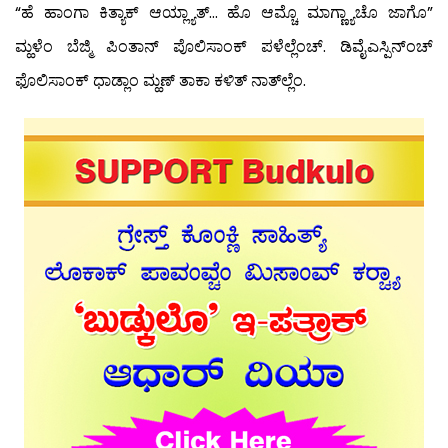
“ಹೆ ಹಾಂಗಾ ಕಿತ್ಯಾಕ್ ಆಯ್ಲ್ಯಾತ್… ಹೊ ಆಮ್ಚೊ ಮಾಗ್ಣ್ಯಾಚೊ ಜಾಗೊ”
ಮ್ಹಳೆಂ ಬೆಜ್ಮಿ ಪಿಂತಾನ್ ಪೊಲಿಸಾಂಕ್ ಪಳೆಲ್ಲೆಂಚ್. ಡಿವೈಎಸ್ಪಿನ್‍ಂಚ್
ಫೊಲಿಸಾಂಕ್ ಧಾಡ್ಲಾಂ ಮ್ಹಣ್ ತಾಕಾ ಕಳಿತ್ ನಾತ್‍ಲ್ಲೆಂ.