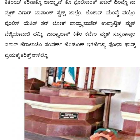
ಕಿತೆಂಯ್ ಕರಿನಾತ್ಲೊ ಜಾಲ್ಲ್ಯಾನ್ ತೊ ಫೊಲಿಸಾಂಕ್ ಖಬರ್ ದಿಂವ್ಚೊ ನಾ
ಮ್ಹಣ್ ವಿಗಾರ್ ಬಾಪಾಂಕ್ ಸ್ವಶ್ಟ್ ಜಾಲ್ಲೆಂ. ಲೊಕಾನ್ ಯೆಂವ್ಚೆ ಪಯ್ಲೆಂ
ಪೊಲಿಸ್ ಯೆತಿತ್ ತರ್ ಲೋಕ್ ಪಾದ್ರ್ಯಾಬಾಚೆರ್ ಉಪ್ರಾಟ್ತಿತ್ ಮ್ಹಣ್
ಬೆಜ್ಮಿಯಾಬಾಚಿ ಧಮ್ಕಿ. ಪಾದ್ರ್ಯಾಬಾಕ್ ಕಿತೆಂ ಕರ್ಚೆಂ ಮ್ಹಣ್ ಸುಸ್ತನಾಸ್ತಾಂ
ವಿಗಾರ್ ಜೆರಾಲಾಚೊ ಸಂಪರ್ಕ್ ಜೊಡುಂಕ್ ಇಗರ್ಜೆಚ್ಯಾ ಫೋನಾ ಥಾವ್ನ್
ಪ್ರಯತ್ನ್ ಕರಿತ್ತ್ ಆಸ್‌ಲ್ಲೊ.