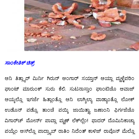
ಸಾಂಕೇತಿಕ್ ಚಿತ್ರ್
ಆನಿ ತಿತ್ಲ್ಯಾರ್ ಮಿರ್ನಿ ಗಿರುನ್ ಆಂಗಾರ್ ಸಯ್ತಾನ್ ಆಯ್ಲಾ ಮ್ಹಳ್ಳೆಪರಿಂ
ಘಾಂಟ್ ಮಾರುಂಕ್ ಸುರು ಕೆಲಿ. ಸುಟನಾಸ್ತಾಂ ಘಾಂಟಿಚೊ ಆವಾಜ್
ಆಯ್ಕಲ್ಲೊ ಇಗರ್ಜೆ ಹಿತ್ಲಾಂತ್ಲೊ ಆನಿ ಲಾಗ್ಶಿಲ್ಯಾ ವಾಡ್ಯಾಂತ್ಲೊ ಲೋಕ್
ಉಡೊನ್ ಪಡ್ಲೊ. ತಾಂಚೆ ಪಯ್ಕಿ ಜಾಯಿತ್ತ್ಯಾ ಜಣಾಂನಿ ಫಿರ್ಗಜೆಚೊ
ವಿಗಾರ್‌ಚ್ ಮೋರ್ನ್ ಪಾವ್ಲಾ ಮ್ಹಣ್ ಲೆಕ್‍ಲ್ಲೆಂ! ಫಾದರ್ ದೊಮಿನಿಕಾಚ್ಯಾ
ಪಯ್ಲೆಂ ಆಸ್‍ಲ್ಲೊ ಪಾದ್ರ್ಯಾಬ್ ರಾತಿಂ ನಿದೆಂತ್ ಕಾಳಿಜ್ ರಾವೊನ್ ಮೆಲ್ಲೊ