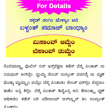
ಗೊಲಿಮಾರ್‍ಚ್ಯಾ ಫೊಲಿಸ್ ಸಬ್‍ ಇನ್ಸ್‌ಪೆಕ್ಟರಾ ಕಡೆನ್ ಬೆಜ್ಮಿ ಪಿಂತಾಕ್ ನಾ
ಸಮಧಾನ್ ಆಸ್‍ಲ್ಲೆಂ. ನ್ಹಂಯ್ಚಿ ರೇಂವ್ ಸಾಗ್ಸುಂಕ್ ಪರ್ವಣ್ಗಿ ನಾ ಮ್ಹಣ್
ಥೊಡ್ಯಾ ಮ್ಹಯ್ನ್ಯಾಂ ಪಯ್ಲೆಂ ಬೆಜ್ಮಿ ಪಿಂತಾಚಿಂ ರೇಂವ್ ಭರ್‌ಲ್ಲಿಂ ಟಿಪ್ಪರಾಂ
ತಾಣೆಂ ಜಪ್ತಿ ಕೆಲ್ಲಿಂ. ಬೆಜ್ಮಿ ಪಿಂತಾಕ್ ಡಿವೈಎಸ್ಪಿ ಆನಿ ಶೆರಾಂತ್ಲ್ಯಾ ವ್ಹಡ್
ಅಧಿಕಾರಿಂ ಕಡೆನ್ ಬರಿ ವಶೀಲಾಯ್ ಆಸ್‍ಲ್ಲ್ಯಾನ್ ತಿಂ ಉಪ್ರಾಂತ್
ಸೊಡ್‍ಲ್ಲಿಂ.