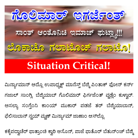
ಮಿರ್ನ್ಯಾಮಾನ್ ಆದ್ಲೊ ಉಪಾಧ್ಯಕ್ಷ್ ಮಾನೆಸ್ತ್ ಬೆಜ್ಮಿ ಪಿಂತಾಕ್ ಫೋನ್ ಕರ್ನ್
ಗಜಾಲ್ ಸಾಂಗ್ಲಿ. ಬೆಜ್ಮಿಯಾಬ್ ಗೊಲಿಮಾರ್ ಫಿರ್ಗಜೆಂತ್ ವ್ಹಡ್ಲೆಂ ಕುಳ್ವಾರ್.
ಅಸಲ್ಯಾ ಸಂಗ್ತೆಂನಿ ಕಾಂಯ್ ಮುಕಾರ್ ಪಡಜೆ ತರ್ ಬೆಜ್ಮಿಯಾಬಾನ್,
ಫೆಲಿಸಾಬಾನ್ ನ್ಹಯ್ ಮ್ಹಣ್ ಮಿರ್ನ್ಯಾಮ್ ಜಾಣಾಂ ಆಸ್‍ಲ್ಲೊ.
ಕಕ್ಕೆಪದ್ವಾಚೆರ್ ಫಾತ್ರಾಂಚಿ ಕ್ವಾರಿ ಆಸೊನ್, ಪಾಜೆ ಫಾತೊರ್ ಬೆತುನ್‍ಂಚ್ ಬೆಜ್ಮಿ