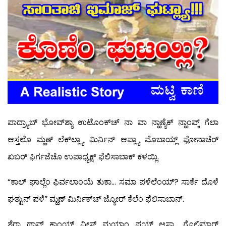
ಪಾದ್ರ್ಯಾಬ್ ಭೋವ್‍ಶ್ಯಾ ಉಟೊಂಕ್‍ಚ್ ನಾ ವಾ ನ್ಹಾಣ್ಯೆಕ್ ನ್ಹಾಂವ್ಕ್ ಗೆಲಾ
ಆಸ್ತಲೊ ಮ್ಹಣ್ ಲೆಕ್‍ಲ್ಲ್ಯಾ ಮಿರ್ನಿನ್ ಆಪ್ಲ್ಯಾ ಮೊಬಾಯ್ಲ್ ಫೋನಾಚೆರ್
ಖಬರ್ ಫಿರ್ಗಜೆಚೊ ಉಪಾಧ್ಯಕ್ಷ್ ಫೆಲಿಸಾಬಾಕ್ ಕಳಯ್ಲಿ.
“ಕಾಲ್ ಘಾಲ್ಲೆಂ ಫಿರ್ವಲಾಂಯೆ ತುಕಾ… ಸಮಾ ಪಳೆಲೆಂಯ್? ಸಾರ್ಕೆ ದೊಳೆ
ಘಶ್ಟುನ್ ಪಳೆ” ಮ್ಹಣ್ ಮಿರ್ನಿಕ್‍ಚ್ ಜ್ಯೋರ್ ಕೆಲೆಂ ಫೆಲಿಸಾಬಾನ್.
ಶೆರಾ ಥಾವ್ನ್ ಕಾಂಯ್ ವೀಸ್ ಮಯ್ಲಾಂ ಪಯ್ಸ್ ಆಸ್ಚ್ಯಾ ಗೊಲಿಮಾರ್