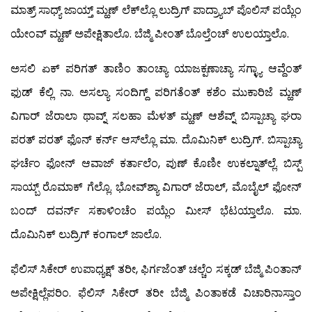
ಮಾತ್ರ್ ಸಾಧ್ಯ್ ಜಾಯ್ತ್ ಮ್ಹಣ್ ಲೆಕ್‍ಲ್ಲೊ ಲುದ್ರಿಗ್ ಪಾದ್ರ್ಯಾಬ್ ಪೊಲಿಸ್ ಪಯ್ಲೆಂ
ಯೇಂವ್ ಮ್ಹಣ್ ಅಪೇಕ್ಷಿತಾಲೊ. ಬೆಜ್ಮಿ ಪೀಂತ್ ಬೊಲ್ತೆಂಚ್ ಉಲಯ್ತಾಲೊ.
ಅಸಲಿ ಏಕ್ ಪರಿಗತ್ ತಾಣಿಂ ತಾಂಚ್ಯಾ ಯಾಜಕ್ಪಣಾಚ್ಯಾ ಸಗ್ಳ್ಯಾ ಆವ್ದೆಂತ್
ಫುಡ್ ಕೆಲ್ಲಿ ನಾ. ಅಸಲ್ಯಾ ಸಂದಿಗ್ದ್ ಪರಿಗತೆಂತ್ ಕಶೆಂ ಮುಕಾರಿಜೆ ಮ್ಹಣ್
ವಿಗಾರ್ ಜೆರಾಲಾ ಥಾವ್ನ್ ಸಲಹಾ ಮೆಳತ್ ಮ್ಹಣ್ ಆಶೆವ್ನ್ ಬಿಸ್ಪಾಚ್ಯಾ ಘರಾ
ಪರತ್ ಪರತ್ ಫೊನ್ ಕರ್ನ್ ಆಸ್‍ಲ್ಲೊ ಮಾ. ದೊಮಿನಿಕ್ ಲುದ್ರಿಗ್. ಬಿಸ್ಪಾಚ್ಯಾ
ಘರ್ಚೆಂ ಫೋನ್ ಆವಾಜ್ ಕರ್ತಾಲೆಂ, ಪುಣ್ ಕೊಣೀ ಉಕಲ್ನಾತ್‍ಲ್ಲೆ. ಬಿಸ್ಪ್
ಸಾಯ್ಬ್ ರೊಮಾಕ್ ಗೆಲ್ಲೊ. ಭೋವ್‍ಶ್ಯಾ ವಿಗಾರ್ ಜೆರಾಲ್, ಮೊಬೈಲ್ ಫೋನ್
ಬಂದ್ ದವರ್ನ್ ಸಕಾಳಿಂಚೆಂ ಪಯ್ಲೆಂ ಮೀಸ್ ಭೆಟಯ್ತಾಲೊ. ಮಾ.
ದೊಮಿನಿಕ್ ಲುದ್ರಿಗ್ ಕಂಗಾಲ್ ಜಾಲೊ.
ಫೆಲಿಸ್ ಸಿಕೇರ್ ಉಪಾಧ್ಯಕ್ಷ್ ತರೀ, ಫಿರ್ಗಜೆಂತ್ ಚಲ್ಚೆಂ ಸಕ್ಕಡ್ ಬೆಜ್ಮಿ ಪಿಂತಾನ್
ಅಪೇಕ್ಷಿಲ್ಲೆಪರಿಂ. ಫೆಲಿಸ್ ಸಿಕೇರ್ ತರೀ ಬೆಜ್ಮಿ ಪಿಂತಾಕಡೆ ವಿಚಾರಿನಾಸ್ತಾಂ