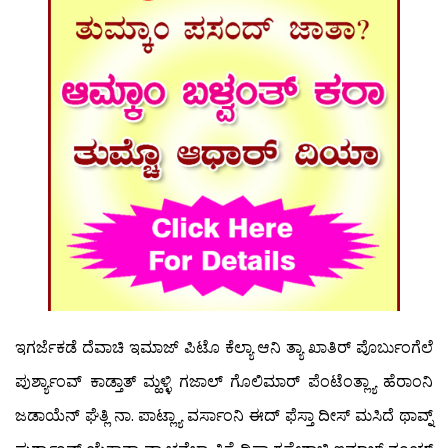
ಇಗರ್ಜೆಕಡೆ ದೆವಾಚಿ ಇಮಾಜ್ ಪಿಟೊ ಕೆಲ್ಯಾ ಆನಿ ತ್ಯಾ ಖಾತಿರ್ ಪೊರ್ಬುಂಗೆಲೆ
ಪುರ್ಶ್ಯಾಂವ್ ಕಾಡ್ತಾತ್ ಮ್ಹಳ್ಳಿ ಗಜಾಲ್ ಗೊಲಿಮಾರ್ ಪೆಂಟೆಂತ್ಲ್ಯಾ ಹೆರಾಂನಿ
ಜಡಾಯೆನ್ ಘೆತ್ಲಿ ನಾ. ಪಾಟ್ಲ್ಯಾ ವರ್ಸಾಂನಿ ಈದ್ ಫೆಸ್ತಾ ದೀಸ್ ಮಸಿದೆ ಥಾವ್ನ್