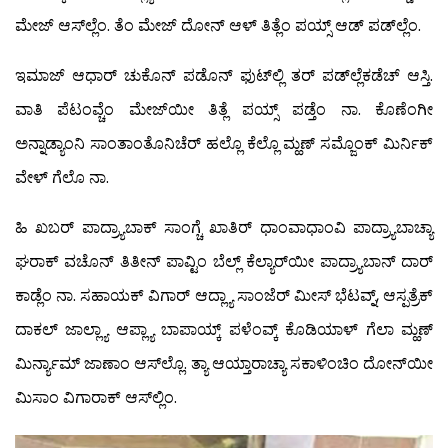
ಮೇಜ್ ಆಸ್‍ಲ್ಲೆಂ. ತೆಂ ಮೇಜ್ ದೋನ್ ಆಳ್ ತಿತ್ಲೆಂ ಪಯ್ಸ್ ಆಡ್ ಪಡ್‍ಲ್ಲೆಂ.
ಇಮಾಜ್ ಆಧಾರ್ ಚುಕೊನ್ ಪಡೊನ್ ಫುಟ್‍ಲ್ಲಿ ತರ್ ಪಡ್‍ಲ್ಲೆಕಡೆಚ್ ಆಸ್ತಿ.
ವಾತಿ ಪೆಟಂವ್ಚೆಂ ಮೇಜ್‍ಯೀ ತಿತ್ಲೆ ಪಯ್ಸ್ ಪಡ್ತೆಂ ನಾ. ಕೊಣೆಂಗೀ
ಅನ್ನಾಡ್ಯಾಂನಿ ಸಾಂತಾಂತೊನಿಚೆರ್ ಹಲ್ಲೊ ಕೆಲ್ಲೊ ಮ್ಹಣ್ ಸಮ್ಜೊಂಕ್ ಮಿರ್ನಿಕ್
ವೇಳ್ ಗೆಲೊ ನಾ.
ಹಿ ಖಬರ್ ಪಾದ್ರ್ಯಾಬಾಕ್ ಸಾಂಗ್ಚೆ ಖಾತಿರ್ ಧಾಂವಾಧಾಂವಿ ಪಾದ್ರ್ಯಾಬಾಚ್ಯಾ
ಘರಾಕ್ ವಚೊನ್ ತಿತೀನ್ ಪಾವ್ಟಿಂ ಬೆಲ್ಲ್ ಕೆಲ್ಯಾರ್‌ಯೀ ಪಾದ್ರ್ಯಾಬಾನ್ ದಾರ್
ಕಾಡ್ಲೆಂ ನಾ. ಸಹಾಯಕ್ ವಿಗಾರ್ ಆದ್ಲ್ಯಾ ಸಾಂಜೆರ್ ಮೀಸ್ ಭೆಟವ್ನ್, ಆಸ್ಪತ್ರೆಕ್
ದಾಕಲ್ ಜಾಲ್ಲ್ಯಾ ಆಪ್ಲ್ಯಾ ಬಾಪಾಯ್ಕ್ ಪಳೆಂವ್ಕ್ ಕೊಡಿಯಾಳ್ ಗೆಲಾ ಮ್ಹಣ್
ಮಿರ್ನ್ಯಾಮ್ ಜಾಣಾಂ ಆಸ್‍ಲ್ಲೊ. ತ್ಯಾ ಆಯ್ತಾರಾಚ್ಯಾ ಸಕಾಳಿಂಚಿಂ ದೋನ್‍ಯೀ
ಮಿಸಾಂ ವಿಗಾರಾಕ್ ಆಸ್‍ಲ್ಲಿಂ.