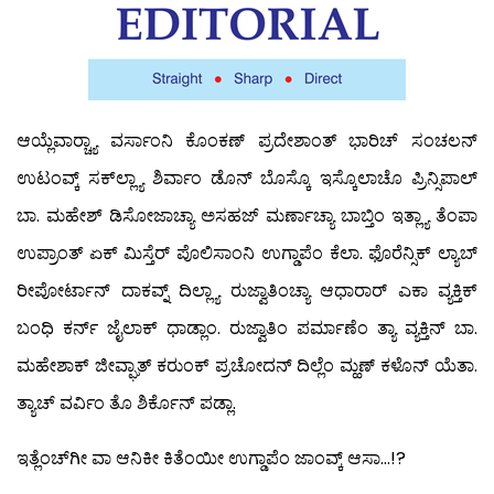
ಆಯ್ಲೆವಾರ್‍ಚ್ಯಾ ವರ್ಸಾಂನಿ ಕೊಂಕಣ್ ಪ್ರದೇಶಾಂತ್ ಭಾರಿಚ್ ಸಂಚಲನ್
ಉಟಂವ್ಕ್ ಸಕ್‍ಲ್ಲ್ಯಾ ಶಿರ್ವಾಂ ಡೊನ್ ಬೊಸ್ಕೊ ಇಸ್ಕೊಲಾಚೊ ಪ್ರಿನ್ಸಿಪಾಲ್
ಬಾ. ಮಹೇಶ್ ಡಿಸೋಜಾಚ್ಯಾ ಅಸಹಜ್ ಮರ್ಣಾಚ್ಯಾ ಬಾಬ್ತಿಂ ಇತ್ಲ್ಯಾ ತೆಂಪಾ
ಉಪ್ರಾಂತ್ ಏಕ್ ಮಿಸ್ತೆರ್ ಪೊಲಿಸಾಂನಿ ಉಗ್ಡಾಪೆಂ ಕೆಲಾ. ಫೊರೆನ್ಸಿಕ್ ಲ್ಯಾಬ್
ರೀಪೋರ್ಟಾನ್ ದಾಕವ್ನ್ ದಿಲ್ಲ್ಯಾ ರುಜ್ವಾತಿಂಚ್ಯಾ ಆಧಾರಾರ್ ಎಕಾ ವ್ಯಕ್ತಿಕ್
ಬಂಧಿ ಕರ್ನ್ ಜೈಲಾಕ್ ಧಾಡ್ಲಾಂ. ರುಜ್ವಾತಿಂ ಪರ್ಮಾಣೆಂ ತ್ಯಾ ವ್ಯಕ್ತಿನ್ ಬಾ.
ಮಹೇಶಾಕ್ ಜೀವ್ಘಾತ್ ಕರುಂಕ್ ಪ್ರಚೋದನ್ ದಿಲ್ಲೆಂ ಮ್ಹಣ್ ಕಳೊನ್ ಯೆತಾ.
ತ್ಯಾಚ್ ವರ್ವಿಂ ತೊ ಶಿರ್ಕೊನ್ ಪಡ್ಲಾ.
ಇತ್ಲೆಂಚ್‍ಗೀ ವಾ ಆನಿಕೀ ಕಿತೆಂಯೀ ಉಗ್ಡಾಪೆಂ ಜಾಂವ್ಕ್ ಆಸಾ…!?