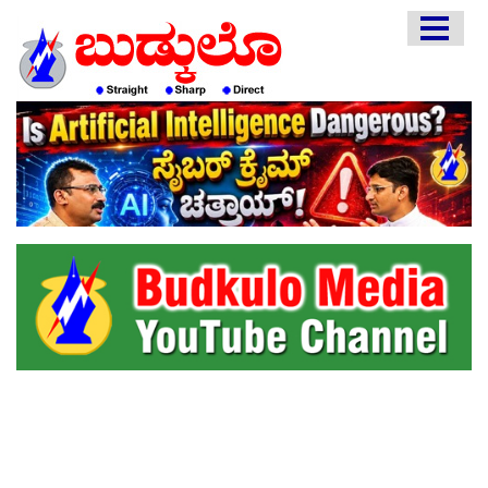
HOME
EDITORIAL
ENGLISH
KANNADA
INTERVIEWS
LITERATURE
ENTERTAINMENT
HEALTH
COMMUNITY