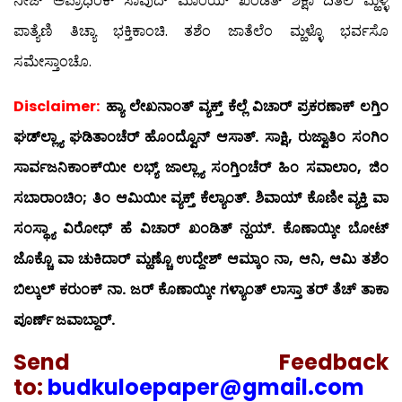
ನೀಜ್ ಅಪ್ರಾಧಿಂಕ್ ಸಾವುದ್ ಮಾಂಯ್ ಖಂಡಿತ್ ಶಿಕ್ಷಾ ದಿತೆಲಿ ಮ್ಹಳ್ಳಿ
ಪಾತ್ಯೆಣಿ ತಿಚ್ಯಾ ಭಕ್ತಿಕಾಂಚಿ. ತಶೆಂ ಜಾತೆಲೆಂ ಮ್ಹಳ್ಳೊ ಭರ್ವಸೊ
ಸಮೇಸ್ತಾಂಚೊ.
Disclaimer:
ಹ್ಯಾ ಲೇಖನಾಂತ್ ವ್ಯಕ್ತ್ ಕೆಲ್ಲೆ ವಿಚಾರ್ ಪ್ರಕರಣಾಕ್ ಲಗ್ತಿಂ
ಘಡ್‍ಲ್ಲ್ಯಾ ಘಡಿತಾಂಚೆರ್ ಹೊಂದ್ವೊನ್ ಆಸಾತ್. ಸಾಕ್ಷಿ, ರುಜ್ವಾತಿಂ ಸಂಗಿಂ
ಸಾರ್ವಜನಿಕಾಂಕ್‍ಯೀ ಲಭ್ಯ್ ಜಾಲ್ಲ್ಯಾ ಸಂಗ್ತಿಂಚೆರ್ ಹಿಂ ಸವಾಲಾಂ, ಜಿಂ
ಸಬಾರಾಂಚಿಂ; ತಿಂ ಆಮಿಯೀ ವ್ಯಕ್ತ್ ಕೆಲ್ಯಾಂತ್. ಶಿವಾಯ್ ಕೊಣೀ ವ್ಯಕ್ತಿ ವಾ
ಸಂಸ್ಥ್ಯಾ ವಿರೋಧ್ ಹೆ ವಿಚಾರ್ ಖಂಡಿತ್ ನ್ಹಯ್. ಕೊಣಾಯ್ಕೀ ಬೋಟ್
ಜೊಕ್ಚೊ ವಾ ಚುಕಿದಾರ್ ಮ್ಹಣ್ಚೊ ಉದ್ದೇಶ್ ಆಮ್ಕಾಂ ನಾ, ಆನಿ, ಆಮಿ ತಶೆಂ
ಬಿಲ್ಕುಲ್ ಕರುಂಕ್ ನಾ. ಜರ್ ಕೊಣಾಯ್ಕೀ ಗಳ್ಯಾಂತ್ ಲಾಸ್ತಾ ತರ್ ತೆಚ್ ತಾಕಾ
ಪೂರ್ಣ್ ಜವಾಬ್ದಾರ್.
Send
Feedback
to:
budkuloepaper@gmail.com