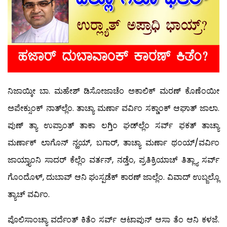
ನಿಜಾಯ್ಕೀ ಬಾ. ಮಹೇಶ್ ಡಿಸೋಜಾಚೆಂ ಅಕಾಲಿಕ್ ಮರಣ್ ಕೊಣೆಂಯೀ
ಅಪೇಕ್ಸುಂಕ್ ನಾತ್‍ಲ್ಲೆಂ. ತಾಚ್ಯಾ ಮರ್ಣಾ ವರ್ವಿಂ ಸಕ್ಡಾಂಕ್ ಆಘಾತ್ ಜಾಲಾ.
ಪುಣ್ ತ್ಯಾ ಉಪ್ರಾಂತ್ ತಾಕಾ ಲಗ್ತಿಂ ಘಡ್‍ಲ್ಲೆಂ ಸರ್ವ್ ಫಕತ್ ತಾಚ್ಯಾ
ಮರ್ಣಾಕ್ ಲಾಗೊನ್ ನ್ಹಯ್, ಬಗಾರ್, ತಾಚ್ಯಾ ಮರ್ಣಾ ಥಂಯ್/ವರ್ವಿಂ
ಜಾಯ್ತ್ಯಾಂನಿ ಸಾದರ್ ಕೆಲ್ಲೆಂ ವರ್ತನ್, ನಡ್ತೆಂ, ಪ್ರತಿಕ್ರಿಯಾಚ್ ತಿತ್ಲ್ಯಾ ಸರ್ವ್
ಗೊಂದೊಳ್, ದುಬಾವ್ ಆನಿ ಘುಸ್ಪಡೆಕ್ ಕಾರಣ್ ಜಾಲ್ಲೆಂ. ವಿವಾದ್ ಉಬ್ಜಲ್ಲೊ
ತ್ಯಾಚ್ ವರ್ವಿಂ.
ಪೊಲಿಸಾಂಚ್ಯಾ ವರ್ದೆಂತ್ ಕಿತೆಂ ಸರ್ವ್ ಆಟಾಪುನ್ ಆಸಾ ತೆಂ ಆನಿ ಕಳಜೆ.