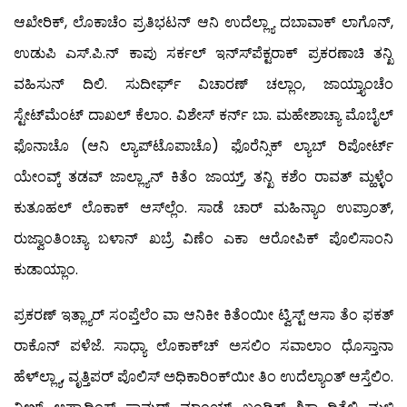
ಆಖೇರಿಕ್, ಲೊಕಾಚೆಂ ಪ್ರತಿಭಟನ್ ಆನಿ ಉದೆಲ್ಲ್ಯಾ ದಬಾವಾಕ್ ಲಾಗೊನ್,
ಉಡುಪಿ ಎಸ್.ಪಿ.ನ್ ಕಾಪು ಸರ್ಕಲ್ ಇನ್ಸ್‍ಪೆಕ್ಟರಾಕ್ ಪ್ರಕರಣಾಚಿ ತನ್ಖಿ
ವಹಿಸುನ್ ದಿಲಿ. ಸುದೀರ್ಘ್ ವಿಚಾರಣ್ ಚಲ್ಲಾಂ, ಜಾಯ್ತ್ಯಾಂಚೆಂ
ಸ್ಟೇಟ್‍ಮೆಂಟ್ ದಾಖಲ್ ಕೆಲಾಂ. ವಿಶೇಸ್ ಕರ್ನ್ ಬಾ. ಮಹೇಶಾಚ್ಯಾ ಮೊಬೈಲ್
ಫೊನಾಚೊ (ಆನಿ ಲ್ಯಾಪ್‍ಟೊಪಾಚೊ) ಫೊರೆನ್ಸಿಕ್ ಲ್ಯಾಬ್ ರಿಪೋರ್ಟ್
ಯೇಂವ್ಕ್ ತಡವ್ ಜಾಲ್ಲ್ಯಾನ್ ಕಿತೆಂ ಜಾಯ್ತ್, ತನ್ಖಿ ಕಶೆಂ ರಾವತ್ ಮ್ಹಳ್ಳೆಂ
ಕುತೂಹಲ್ ಲೊಕಾಕ್ ಆಸ್‍ಲ್ಲೆಂ. ಸಾಡೆ ಚಾರ್ ಮಹಿನ್ಯಾಂ ಉಪ್ರಾಂತ್,
ರುಜ್ವಾಂತಿಂಚ್ಯಾ ಬಳಾನ್ ಖಬ್ರೆ ವಿಣೆಂ ಎಕಾ ಆರೋಪಿಕ್ ಪೊಲಿಸಾಂನಿ
ಕುಡಾಯ್ಲಾಂ.
ಪ್ರಕರಣ್ ಇತ್ಲ್ಯಾರ್ ಸಂಪ್ತೆಲೆಂ ವಾ ಆನಿಕೀ ಕಿತೆಂಯೀ ಟ್ವಿಸ್ಟ್ ಆಸಾ ತೆಂ ಫಕತ್
ರಾಕೊನ್ ಪಳೆಜೆ. ಸಾಧ್ಯಾ ಲೊಕಾಕ್‍ಚ್ ಅಸಲಿಂ ಸವಾಲಾಂ ಧೊಸ್ತಾನಾ
ಹೆಳ್‍ಲ್ಲ್ಯಾ, ವೃತ್ತಿಪರ್ ಪೊಲಿಸ್ ಅಧಿಕಾರಿಂಕ್‍ಯೀ ತಿಂ ಉದೆಲ್ಯಾಂತ್ ಆಸ್ತೆಲಿಂ.