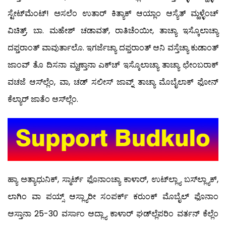
ಸ್ಟೇಟ್‍ಮೆಂಟ್! ಅಸಲೆಂ ಉತಾರ್ ಕಿತ್ಯಾಕ್ ಆಯ್ಲಾಂ ಆಸ್ಯೆತ್ ಮ್ಹಳ್ಳೆಂಚ್
ವಿಚಿತ್ರ್. ಬಾ. ಮಹೇಶ್ ಚಡಾವತ್, ರಾತಿಚೆಂಯೀ, ತಾಚ್ಯಾ ಇಸ್ಕೊಲಾಚ್ಯಾ
ದಫ್ತರಾಂತ್ ವಾವುರ್ತಾಲೊ. ಇಗರ್ಜೆಚ್ಯಾ ದಫ್ತರಾಂತ್ ಆನಿ ವಸ್ತೆಚ್ಯಾ ಕುಡಾಂತ್
ಜಾಂವ್ ತೊ ದಿಸನಾ ಮ್ಹಣ್ತಾನಾ ಎಕ್‍ಚ್ ಇಸ್ಕೊಲಾಚ್ಯಾ ತಾಚ್ಯಾ ಛೇಂಬರಾಕ್
ವಚಜೆ ಆಸ್‍ಲ್ಲೆಂ, ವಾ, ಚಡ್ ಸಲೀಸ್ ಜಾವ್ನ್ ತಾಚ್ಯಾ ಮೊಬೈಲಾಕ್ ಫೋನ್
ಕೆಲ್ಯಾರ್ ಜಾತೆಂ ಆಸ್‍ಲ್ಲೆಂ.
ಹ್ಯಾ ಅತ್ಯಾಧುನಿಕ್, ಸ್ಮಾರ್ಟ್ ಫೊನಾಂಚ್ಯಾ ಕಾಳಾರ್, ಉಟ್‍ಲ್ಲ್ಯಾ ಬಸ್‍ಲ್ಲ್ಯಾಕ್,
ಲಾಗಿಂ ವಾ ಪಯ್ಸ್ ಆಸ್ಲ್ಯಾರೀ ಸಂಪರ್ಕ್ ಕರುಂಕ್ ಮೊಬೈಲ್ ಫೊನಾಂ
ಆಸ್ತಾನಾ 25-30 ವರ್ಸಾಂ ಆದ್ಲ್ಯಾ ಕಾಳಾರ್ ಘಡ್‍ಲ್ಲೆಪರಿಂ ವರ್ತನ್ ಕೆಲ್ಲೆಂ