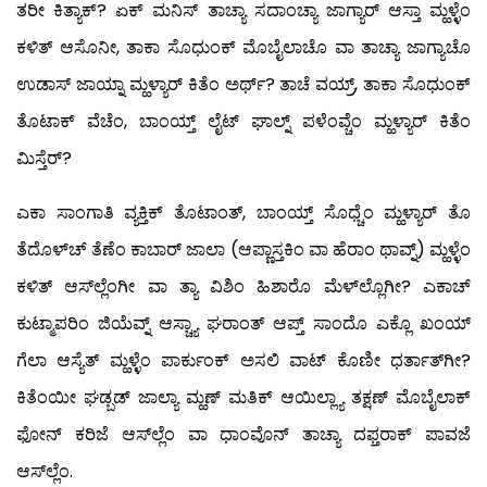
ತರೀ ಕಿತ್ಯಾಕ್? ಏಕ್ ಮನಿಸ್ ತಾಚ್ಯಾ ಸದಾಂಚ್ಯಾ ಜಾಗ್ಯಾರ್ ಆಸ್ತಾ ಮ್ಹಳ್ಳೆಂ
ಕಳಿತ್ ಆಸೊನೀ, ತಾಕಾ ಸೊಧುಂಕ್ ಮೊಬೈಲಾಚೊ ವಾ ತಾಚ್ಯಾ ಜಾಗ್ಯಾಚೊ
ಉಡಾಸ್ ಜಾಯ್ನಾ ಮ್ಹಳ್ಯಾರ್ ಕಿತೆಂ ಅರ್ಥ್? ತಾಚೆ ವಯ್ರ್, ತಾಕಾ ಸೊಧುಂಕ್
ತೊಟಾಕ್ ವೆಚೆಂ, ಬಾಂಯ್ತ್ ಲೈಟ್ ಘಾಲ್ನ್ ಪಳೆಂವ್ಚೆಂ ಮ್ಹಳ್ಯಾರ್ ಕಿತೆಂ
ಮಿಸ್ತೆರ್?
ಎಕಾ ಸಾಂಗಾತಿ ವ್ಯಕ್ತಿಕ್ ತೊಟಾಂತ್, ಬಾಂಯ್ತ್ ಸೊಧ್ಚೆಂ ಮ್ಹಳ್ಯಾರ್ ತೊ
ತೆದೊಳ್‍ಚ್ ತೆಣೆಂ ಕಾಬಾರ್ ಜಾಲಾ (ಆಪ್ಣಾಸ್ತಕಿಂ ವಾ ಹೆರಾಂ ಥಾವ್ನ್) ಮ್ಹಳ್ಳೆಂ
ಕಳಿತ್ ಆಸ್‍ಲ್ಲೆಂಗೀ ವಾ ತ್ಯಾ ವಿಶಿಂ ಹಿಶಾರೊ ಮೆಳ್‍ಲ್ಲೊಗೀ? ಎಕಾಚ್
ಕುಟ್ಮಾಪರಿಂ ಜಿಯೆವ್ನ್ ಆಸ್ಚ್ಯಾ ಘರಾಂತ್ ಆಪ್ತ್ ಸಾಂದೊ ಎಕ್ಲೊ ಖಂಯ್
ಗೆಲಾ ಆಸ್ಯೆತ್ ಮ್ಹಳ್ಳೆಂ ಪಾರ್ಕುಂಕ್ ಅಸಲಿ ವಾಟ್ ಕೊಣೀ ಧರ್ತಾತ್‍ಗೀ?
ಕಿತೆಂಯೀ ಘಡ್ಬಡ್ ಜಾಲ್ಯಾ ಮ್ಹಣ್ ಮತಿಕ್ ಆಯಿಲ್ಲ್ಯಾ ತಕ್ಷಣ್ ಮೊಬೈಲಾಕ್
ಫೋನ್ ಕರಿಜೆ ಆಸ್‍ಲ್ಲೆಂ ವಾ ಧಾಂವೊನ್ ತಾಚ್ಯಾ ದಫ್ತರಾಕ್ ಪಾವಜೆ
ಆಸ್‍ಲ್ಲೆಂ.