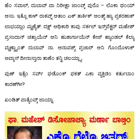
ಹೆಂ ಸವಾಲ್, ದುಬಾವ್ ವಾ ನಿರೀಕ್ಷಾ ಜಾಂವ್ಕ್ ಪುರೊ – ಲೊಕಾ ಥಂಯ್
ಆಸಾ. ಇತ್ಲೊ ಕಾಳ್ ರಾಕವ್ನ್ ಆತಾಂ ಏಕ್ ತಾರ್ಕಿಕ್ ಅಂತ್ಯ್ ಹ್ಯಾ ಪ್ರಕರಣಾಕ್
ಲಾಭಯ್ಲಾಂ ಮ್ಹಣ್ಯೆತ್. ದಕ್ಷ್ ಅಧಿಕಾರಿ ಕಾಪು ಸರ್ಕಲ್ ಇನ್ಸ್‌ಪೆಕ್ಟರ್ ಮಹೇಶ್
ಪ್ರಸಾದಾನ್ ಚತ್ರಾಯೆನ್ ಆನಿ ಹುಶಾರ್ಗಾಯೆನ್ ಕೇಜ್ ಹ್ಯಾಂಡಲ್ ಕೆಲ್ಯಾ
ಮ್ಹಣ್ಚ್ಯಾಂತ್ ದುಬಾವ್ ನಾ. ಅನಾವಶ್ಯ್ ಪ್ರಚಾರ್ ಆನಿ ಗೊಂದೊಳಾಕ್
ಅವ್ಕಾಸ್ ದೀನಾಸ್ತಾನಾ ತಾಣೆಂ ತನ್ಖಿ ಚಲಯ್ಲ್ಯಾ.
ಪುಣ್ ಇತ್ಲೆಂ ಸರ್ವ್ ಘಡೊಂಕ್ ಫಕತ್ ಎಕಾ ವ್ಯಕ್ತಿಚಿಂ ಕರ್ತುಬಾಂ
ಕಾರಣ್‍ಗೀ?
ಖಂಡಿತ್ ಪಾತ್ಯೆಂವ್ಕ್ ಜಾಯ್ನಾ.