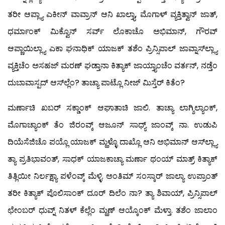
ತರೀ ಆಪ್ಲ್ಯಾ ಎಕೀನ್ ವಾವ್ರಾನ್ ಆನಿ ಖಾಲ್ತ್ಯಾ, ಮೊಗಾಳ್ ವ್ಯಕ್ತಿತ್ವಾನ್ ಜಾತ್,
ಧರ್ಮಾಂಕ್ ಮಿಕ್ವೊನ್ ಸರ್ವ್ ಲೊಕಾಚೊ ಅಭಿಮಾನ್, ಗೌರವ್
ಆಪ್ಣಾಯಿಲ್ಲ್ಯಾ ಎಕಾ ಘನಾಧಿಕ್ ಯಾಜಕ್ ತಶೆಂ ಪ್ರಿನ್ಸಿಪಾಲ್ ಜಾವ್ನಾಸ್‍ಲ್ಲ್ಯಾ
ವ್ಯಕ್ತಿಚೆಂ ಅಸಹಜ್ ಮರಣ್ ಘಡ್ತಾನಾ ಕಿತ್ಯಾಕ್ ಜಾಯ್ತ್ಯಾಂಚೆಂ ವರ್ತನ್, ನಡ್ತೆಂ
ದುಬಾವಾಸ್ಪದ್ ಆಸ್‍ಲ್ಲೆಂ? ತಾಚ್ಯಾ ಪಾಟ್ಲೊ ನೀಜ್ ಮಿಸ್ತೆರ್ ಕಿತೆಂ?
ಮರ್ಣಾಚಿ ಖಬರ್ ಸಕ್ಡಾಂಕ್ ಆಘಾತಾಚಿ ಜಾಲಿ. ತಾಚ್ಯಾ ಲಾಗ್ಶಿಲ್ಯಾಂಕ್,
ಮೊಗಾಚ್ಯಾಂಕ್ ತೆಂ ಜಿರಂವ್ಕ್ ಆಜೂನ್ ಸಾಧ್ಯ್ ಜಾಂವ್ಕ್ ನಾ. ಉಡುಪಿ
ದಿಯೆಸೆಜಿಚೊ ಪಯ್ಲೊ ಯಾಜಕ್ ಮ್ಹಳ್ಳೊ ದಾಖ್ಲೊ ಆನಿ ಅಭಿಮಾನ್ ಆಸ್‍ಲ್ಲ್ಯಾ
ತ್ಯಾ ಪ್ರತಿಭಾವಂತ್, ಸಾಧಕ್ ಯಾಜಕಾಚ್ಯಾ ಮರ್ಣಾ ಥಂಯ್ ಮಾತ್ರ್ ಕಿತ್ಯಾಕ್
ತಿತ್ಲಿಯೀ ನಿರ್ಲಕ್ಷ್ಯಾ ಪಳೆಂವ್ಕ್ ಮೆಳ್ಳಿ. ಅಂತಿಮ್ ಸಂಸ್ಕಾರ್ ಜಾಲ್ಯಾ ಉಪ್ರಾಂತ್
ತರೀ ಕಿತ್ಯಾಕ್ ಪೊಲಿಸಾಂಕ್ ದೂರ್ ದಿಲೆಂ ನಾ? ತ್ಯಾ ಶಿವಾಯ್, ಪ್ರಿನ್ಸಿಪಾಲ್
ಛೇಂಬರ್ ಧುವ್ನ್ ನಿತಳ್ ಕೆಲ್ಲೆಂ ಮ್ಹಣ್ ಆಯ್ಕೊಂಕ್ ಮೆಳ್ತಾ. ತಶೆಂ ಜಾಲಾಂ