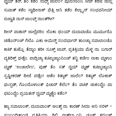
ವ್ಹಯ್ ತರ್, ತೆಂ ಕಶೆಂ ಸಾಧ್ಯ್ ಜಾಲೆಂ? ಪೊಲಿಸಾಂನಿ ಸೀಜ್ ಕರಿಜೆ ಜಾಲ್ಲಿ
ಸುವಾತ್ ಕಶೆಂ ಸ್ವಾಧೀನಾಕ್ ಘೆತ್ಲಿ ಆನಿ ತಶೆಂ ಕೆಲ್ಲ್ಯಾನ್ ಸಂಭವನೀಯ್
ರುಜ್ವಾತಿ ನಾಸ್ ಜಾಂವ್ಕ್ ನಾಂತ್‍ಗೀ?
ದೀಸ್ ಪಾಶಾರ್ ಜಾಲ್ಲೆಪರಿಂ ಲೊಕಾ ಥಂಯ್ ದುಬಾವಾಚೊ ಮುರ್ಮುರೊ
ಚಡೊನ್‍ಂಚ್ ಗೆಲೊ. ಎಕಾ ಆಯಿನ್ನ್ ಸಂದರ್ಭಾರ್ ತಾಂಚ್ಯಾ ಸವಾಲಾಂಚೊ
ಕಾಟ್ ತುಟ್ಲೊ. ತೆದ್ನಾಂ ತರೀ ಸೂಕ್ತ್ ಜಾಪ್, ಪ್ರತಿಕ್ರಿಯಾ ಮೆಳ್ಳಿ ನಾ. ಬಗಾರ್
ವ್ಯತಿರಿಕ್ತ್ ಘಡ್ಲೆಂ. ಪಾದ್ರಿಚ್ಯಾ ಕುಟ್ಮಾಚ್ಯಾಂನಿಂಚ್ ತನ್ಖಿ ಕರ್ಚೆಂ ನಾಕಾ ಮ್ಹಳಾಂ
ಮ್ಹಣ್ ‘ಉಚಾರ್ಲೆಂ’, ಪುಣ್ ತೆಂ ಸತ್ ನ್ಹಯ್ ಮ್ಹಣ್ ಕುಟ್ಮಾಚ್ಯಾಂನಿ
ಸ್ಪಷ್ಟೀಕರಣ್ ದೀಜೆ ಪಡ್ಲೆಂ! ಅಶೆಂ ಕಿತ್ಯಾಕ್ ಜಾಲೆಂ? ಕಿತ್ಯಾಕ್ ಲೊಕಾಕ್
ಘುಸ್ಪಡ್, ಗೊಂದೊಳಾಂತ್ ಫಿಚಾರ್ ಕೆಲೆಂ? ತೆಂ ವಾಟ್ ಚುಕಂವ್ಚೆಂ ವಾ
ಫಟಂವ್ಚೆಂ ಪ್ರಯತನ್ ನ್ಹಯ್ ಮ್ಹಣ್ಚೆಂ ಕಶೆಂ?
ಹ್ಯಾ ಸವಾಲಾಂಕ್, ದುಬಾವಾಂಕ್ ಅಂತ್ಯ್ ನಾ. ಕಾರಣ್ ಸೀದಾ ಆನಿ ಸರಳ್ –
ಸಂಬಂಧಿತಾಂಚಿ ಪ್ರತಿಕ್ರಿಯಾ. ಗಿಲ್ಟಿ ನಾತ್‍ಲ್ಲ್ಯಾಂನಿ, ಚೂಕ್ ಕರುಂಕ್