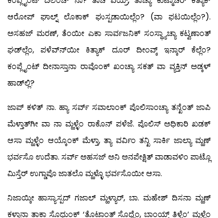
ಕಂಪ್ಲೈಂಟ್ ದಿಲೆಂಚ್ ನಾ? ತಾಚೆ ವಯ್ರ್, ತಾಚ್ಯಾ ಕುಟ್ಮಾಚೆರ್ ಕಿತ್ಯಾಕ್
ಆರೋಪ್ ಘಾಲ್ನ್ ಲೊಕಾಕ್ ಘುಸ್ಪಡಾಯಿಲ್ಲೆಂ? (ವಾ ಫಟಯಿಲ್ಲೆಂ?).
ಅಸಹಜ್ ಮರಣ್, ತೆಂಯೀ ಎಕಾ ಸಾರ್ವಜನಿಕ್ ಸಂಸ್ಥ್ಯಾಚ್ಯಾ ಕಟ್ವಣಾಂತ್
ಘಡ್‍ಲ್ಲೆಂ, ಪಳೆವ್ನ್‍ಯೀ ಕಿತ್ಯಾಕ್ ದೂರ್ ದೀಂವ್ಕ್ ಇನ್ಕಾರ್ ಕೆಲ್ಲೆಂ?
ಕಂಪ್ಲೈಂಟ್ ದೀನಾಸ್ತಾನಾ ರಾವೊಂಕ್ ಖಂಚ್ಯಾ ಸಕತ್ ವಾ ವ್ಯಕ್ತಿನ್ ಅಡ್ಕಳ್
ಹಾಡ್‍ಲ್ಲಿ?
ಜಾಪ್ ಕಳಿತ್ ನಾ. ಹ್ಯಾ ಸರ್ವ್ ಸವಾಲಾಂಕ್ ಪೊಲಿಸಾಂಚ್ಯಾ ತನ್ಖೆಂತ್ ಜಾಪಿ
ಮೆಳ್ತಾತ್‍ಗೀ ವಾ ನಾ ಮ್ಹಳ್ಳೆಂ ರಾಕೊನ್ ಪಳೆಜೆ. ಪೊಲಿಸ್ ಅಧಿಕಾರಿ ಖಡಕ್
ಆಸಾ ಮ್ಹಳ್ಳೆಂ ಆಯ್ಕೊಂಕ್ ಮೆಳ್ತಾ, ತ್ಯಾ ವರ್ವಿಂ ತನ್ಖಿ ಸಾರ್ಕಿ ಜಾಲ್ಯಾ ಮ್ಹಣ್
ಭರ್ವಸೊ ಉದೆತಾ. ಸರ್ವ್ ಅಹಸಜ್ ಅನಿ ಅನಪೇಕ್ಷಿತ್ ವಾಡಾವಳಿಂ ಪಾಟ್ಲೊ
ಮಿಸ್ತೆರ್ ಉಗ್ಡಾಪೊ ಜಾತಲೊ ಮ್ಹಳ್ಳೊ ಭರ್ವಸೊಯೀ ಆಸಾ.
ನಿಜಾಯ್ಕೀ ಹಾಸ್ಯಾಸ್ಪದ್ ಗಜಾಲ್ ಮ್ಹಳ್ಯಾರ್, ಬಾ. ಮಹೇಶ್ ದಿಸನಾ ಮ್ಹಣ್
ಕಳ್ತಾನಾ ತಾಕಾ ಸೊಧುಂಕ್ ‘ತೊಟಾಂತ್ ಸೊಧ್ಲೆಂ, ಬಾಂಯ್ತ್ ತಿಳ್ಳೆಂ’ ಮ್ಹಳ್ಳೆಂ