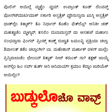
ಪೊಲಿಸ್ ಆಯಿಲ್ಲೆ ಮ್ಹಳ್ಳೆಂ ವ್ಹಯ್. ಉಪ್ರಾಂತ್ ಕೂಡ್ ದೆಂವವ್ನ್
ಪೋಸ್ಟ್‍ಮಾರ್ಟಮಾಕ್ ಸರ್ಕಾರಿ ಆಸ್ಪತ್ರೆಕ್ ವ್ಹರಿನಾಸ್ತಾನಾ ಖಾಸ್ಗಿ ಆಸ್ಪತ್ರೆಕ್
ಧಾಡ್‍ಲ್ಲೆಂ ಕಿತ್ಯಾಕ್? ತೊ ನಿರ್ಧಾರ್ ಕೊಣೆಂ ಘೆತ್‍ಲ್ಲೊ? ಆನಿಕೀ ಚಡ್
ಮಹತ್ವಾಚೆಂ ಮ್ಹಳ್ಯಾರ್, ತಸಲಿಂ ದುಬಾವಾಸ್ಪದ್ ವಾ ಅಸಹಜ್ ಮರ್ಣಾಂ
ಸಂಭವ್ತಾನಾ ಫಿಂಗರ್ ಪ್ರಿಂಟ್ಸ್ ಕಾಡ್ನ್ ರುಜ್ವಾತಿ ಜಮಂವ್ಚಿ ಪ್ರಕ್ರಿಯಾ ಚಲ್ತಾ.
ಶಿರ್ವಾಂತ್ ತಶೆಂ ಚಲ್ಲಾಂಗೀ? ಬಾ. ಮಹೇಶಾನ್ ಮರ್ಣಾಕ್ ವಳಗ್ ಜಾಲ್ಲೆಂ
ಪ್ರಿನ್ಸಿಪಾಲಾಚೆಂ ಛೇಂಬರ್ ಕಿತ್ಯಾಕ್ ಸೀಜ್ ಕರುಂಕ್ ನಾ? ತಕ್ಷಣ್ ಜಾಯ್ಜೆ
ಆಸ್‍ಲ್ಲಿಂ ಹಿಂ ಸರ್ವ್ ತುರ್ತ್ ಆನಿ ಅನಿವಾರ್ಯ್ ಕ್ರಮಾಂ ಕೆದ್ನಾಂ ಜಾರಿಯೆಕ್
ಆಯಿಲ್ಲಿಂ?