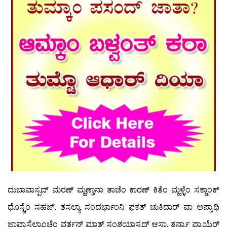
ದುಬಾವಾಸ್ಪದ್ ಮರಣ್ ಮ್ಹಣ್ತಾನಾ ತಾಚೆಂ ಕಾರಣ್ ಕಿತೆಂ ಮ್ಹಳ್ಳೆಂ ಸಕ್ಡಾಂಕ್
ಧೊಸ್ಚೆಂ ಸಹಜ್. ತಸಲ್ಯಾ ಸಂದರ್ಭಾಂನಿ ಫಕತ್ ಚುಕಿದಾರ್ ವಾ ಅಪ್ರಾಧಿ
ಜಾವ್ನಾಸ್ಲೆಲ್ಯಾಂಚೆಂ ವರ್ತನ್ ಮಾತ್ರ್ ಸಂಶಯಾಸ್ಪದ್ ಆಸ್ತಾ. ತರ್ನ್ಯಾ ಪ್ರಾಯೆರ್