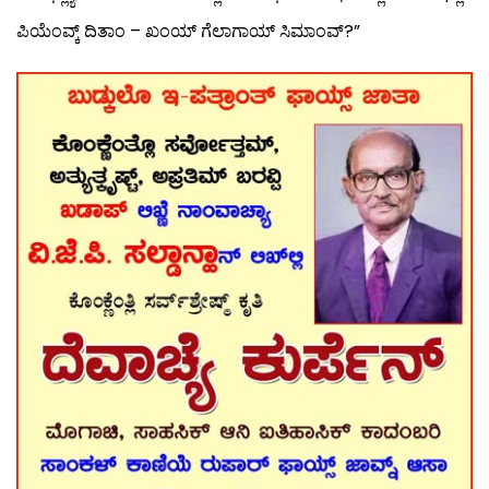
ಪಿಯೆಂವ್ಕ್ ದಿತಾಂ – ಖಂಯ್ ಗೆಲಾಗಾಯ್ ಸಿಮಾಂವ್?”