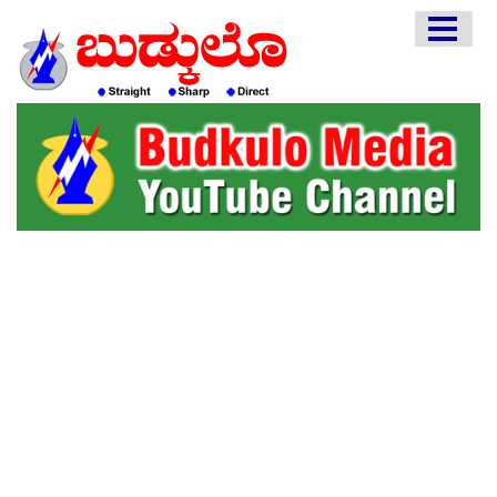
HOME
EDITORIAL
ENGLISH
KANNADA
INTERVIEWS
LITERATURE
ENTERTAINMENT
HEALTH
COMMUNITY