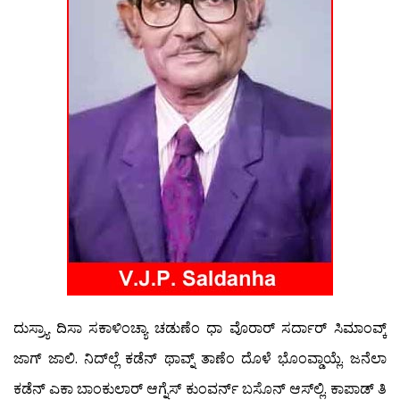
ದುಸ್ರ್ಯಾ ದಿಸಾ ಸಕಾಳಿಂಚ್ಯಾ ಚಡುಣೆಂ ಧಾ ವೊರಾರ್ ಸರ್ದಾರ್ ಸಿಮಾಂವ್ಕ್
ಜಾಗ್ ಜಾಲಿ. ನಿದ್‍ಲ್ಲೆ ಕಡೆನ್ ಥಾವ್ನ್ ತಾಣೆಂ ದೊಳೆ ಭೊಂವ್ಡಾಯ್ಲೆ. ಜನೆಲಾ
ಕಡೆನ್ ಎಕಾ ಬಾಂಕುಲಾರ್ ಆಗ್ನೆಸ್ ಕುಂವರ್ನ್ ಬಸೊನ್ ಆಸ್‍ಲ್ಲಿ. ಕಾಪಾಡ್ ತಿ