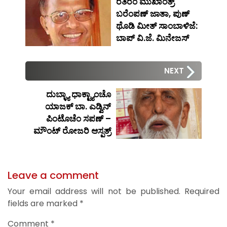
ರೆತಿರೆಂ ಮುಖಾಂತ್ರ್
ಬರೆಂಪಣ್ ಜಾತಾ, ಪುಣ್
ಥೊಡಿ ಮೀತ್ ಸಾಂಬಾಳಿಜೆ:
ಬಾಪ್ ವಿ.ಜೆ. ಮಿನೇಜಸ್
NEXT
ದುಬ್ಳ್ಯಾ ಧಾಕ್ಟ್ಯಾಂಚೊ
ಯಾಜಕ್ ಬಾ. ಎಡ್ವಿನ್
ಪಿಂಟೊಚೆಂ ಸಪಣ್ –
ಮೌಂಟ್ ರೋಜರಿ ಆಸ್ಪತ್ರ್
Leave a comment
Your email address will not be published.
Required
fields are marked
*
Comment
*