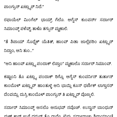
ಪಾಂಗ್ರುನ್ ಖಟ್ಲ್ಯಾರ್ ನಿದೆ.”
ರಫಾಯೆಲ್ ಮಿಂಗೆಲ್ ಭಾಯ್ರ್ ಗೆಲೊ. ಆಗ್ನೆಸ್ ಕುಂವರ್ನ್ ಸರ್ದಾರ್
ಸಿಮಾಂವ್ಕ್ ಪಳೆವ್ನ್, ತಾಳೊ ತಗ್ಸುನ್ ಮ್ಹಣಾಲಿ.
“ತೆ ಶಿಪಾಯ್ ಸೊಧ್ನೆಕ್ ಯೆತಿತ್, ಹಾಂವ್ ಪಿಡಾ ಜಾಲ್ಲೆಪರಿಂ ಖಟ್ಲ್ಯಾರ್
ನಿದ್ತಾಂ, ಆನಿ ತುಂ…”
“ಆನಿ ಹಾಂವ್ ಖಟ್ಲ್ಯಾ ಪಂದಾಕ್ ಲಿಪ್ತಾಂ” ಮ್ಹಣಾಲೊ ಸರ್ದಾರ್ ಸಿಮಾಂವ್.
ಕಷ್ಟಾಂನಿ ತೊ ಖಟ್ಲ್ಯಾ ಪಂದಾಕ್ ರಿಗ್ಲೊ. ಆಗ್ನೆಸ್ ಕುಂವರ್ನಿನ್ ತುರ್ತಾನ್
ಕಾಂಬೊಳ್ ಖಟ್ಲ್ಯಾರ್ ಹಾಂತುಳ್ಳಿ ಆನಿ ಭಾಯ್ಲಿ ಕೂಸ್ ಧರ್ಣಿಕ್ ಲಾಗ್ತಾಸರ್
ದೆಂವಯ್ಲಿ. ದುಸ್ರಿ ಕಾಂಬೊಳ್ ಪಾಂಗ್ರುನ್ ತಿ ಖಟ್ಲ್ಯಾರ್ ವೊಣ್ಕಲಿ.
ಸರ್ದಾರ್ ಸಿಮಾಂವ್ಕ್ ಅಸಲೊ ಅನುಭವ್ ನವೊಚ್. ಉಸ್ವಾಸ್ ಬಾಂಧುನ್
ಪುಣ್ ಕಾನ್ ಉಗ್ತೆ ಧರುನ್ ತೊ ರಾವ್ಲೊ. ಟಿಪ್ಪು ಸರ್ದಾರಾಚ್ಯಾ ಶಿಪಾಯಾಂಚ್ಯೆ