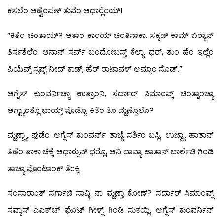
ಕಸಲೆಂ ಆಣ್ವೆಂಪಣ್ ತುವೆಂ ಆಧಾರ್‍ಲೆಂಯ್!
“ಕಿತೆಂ ಚಿಂತಾಯ್? ಆತಾಂ ಕಾಂಯ್ ಚಿಂತಿನಾಕಾ. ಸಕ್ಕಡ್ ಕಾಮ್ ಬರ್‍ಯಾನ್
ತಿರ್ಸತೆಲೆಂ. ಆನಾನ್ ಸರ್ವ್ ಬಂದೋಬಸ್ತ್ ಕೆಲ್ಯಾ. ಧರ್, ತುಂ ಹೆಂ ಇಲ್ಲೆಂ
ಪಿಯೆವ್ನ್ ಸ್ಪಷ್ಟ್ ನೀದ್ ಕಾಡ್; ಹೆರ್ ರಾಟಾವಳ್ ಆಮ್ಕಾಂ ಸೊಡ್.”
ಆಗ್ನೆಸ್ ಕುಂವರ್ನಿಚ್ಯಾ ಉತ್ರಾಂನಿ, ಸರ್ದಾರ್ ಸಿಮಾಂವ್ಕ್ ಚಿಂತ್ನಾಂಚ್ಯಾ
ಆಗ್ಟ್ಯಾಂತ್ಲೊ ಭಾಯ್ರ್ ವೊಡ್ಲೊ. ಕಿತೆಂ ತೊ ಮ್ಹಣ್ತೊಲೊ?
ಮ್ಹಣ್ಚ್ಯಾ ಫುಡೆಂ ಆಗ್ನೆಸ್ ಕುಂವರ್ನ್ ತಾಚ್ಯೆ ಸರ್ಶಿಂ ಬಸ್ಲಿ. ಉಜ್ವ್ಯಾ ಹಾತಾನ್
ತಿಣೆಂ ತಾಕಾ ಚಿಕ್ಕೆ ಆಧಾರ್‍ಸುನ್ ಧರ್‍ಲೊ, ಆನಿ ದಾವ್ಯಾ ಹಾತಾನ್ ಬಾರ್ಲೆಚಿ ಗಿಂಡಿ
ತಾಚ್ಯಾ ವೊಂಟಾಂಕ್ ತೆಂಕ್ಲಿ.
ಸಂಸಾರಾಂತ್ ಸರ್ಗಾಚಿ ಸಾವ್ಳಿ ನಾ ಮ್ಹಣ್ತಾ ಕೋಣ್? ಸರ್ದಾರ್ ಸಿಮಾಂವ್ನ್
ಸವ್ಕಾಸ್ ಎಎಕ್‍ಚ್ ಘೊಟ್ ಗೀಳ್ನ್ ಗಿಂಡಿ ಸುಕಯ್ಲಿ. ಆಗ್ನೆಸ್ ಕುಂವರ್ನಿನ್