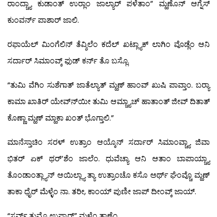
ರಾಂದ್ಚ್ಯಾ ಕುಡಾಂತ್ ಉರ್‍ಲಾಂ ಜಾಲ್ಯಾರ್ ಪಳೆತಾಂ” ಮ್ಹಣೊನ್ ಆಗ್ನೆಸ್
ಕುಂವರ್ನ್ ಪಾಶಾರ್ ಜಾಲಿ.
ರಫಾಯೆಲ್ ಮಿಂಗೆಲಿನ್ ತೆವ್ಶಿಲೆಂ ಕದೆಲ್ ಖಟ್ಲ್ಯಾಕ್ ಲಾಗಿಂ ವೊಡ್ಲೆಂ ಆನಿ
ಸರ್ದಾರ್ ಸಿಮಾಂವ್ಕ್ ಫುಡ್ ಕರ್ನ್ ತೊ ಬಸ್ಲೊ.
“ತುಮಿ ವೆಗಿಂ ಸುಶೆಗಾತ್ ಜಾತೆಲ್ಯಾತ್ ಮ್ಹಣ್ ಹಾಂವ್ ಖುಷಿ ಪಾವ್ತಾಂ. ಬರ್‍ಯಾ
ಕಾಮಾ ಖಾತಿರ್ ಯೇವ್ನ್‍ಯೀ ತುಮಿ ಆಮ್ಚ್ಯಾಚ್ ಹಾತಾಂತ್ ಜೀವ್ ದಿತಾತ್
ಕೊಣ್ಣಾ ಮ್ಹಣ್ ಮ್ಹಾಕಾ ಖಂತ್ ಭೊಗ್ತಾಲಿ.”
ಮಾನೆಸ್ತಾಚಿಂ ಸರಳ್ ಉತ್ರಾಂ ಆಯ್ಕೊನ್ ಸರ್ದಾರ್ ಸಿಮಾಂವ್ಚ್ಯಾ ಜಿವಾ
ಭಿತರ್ ಏಕ್ ಥರ್’ಶೆಂ ಜಾಲೆಂ. ಧುವೆಚ್ಯಾ ಆನಿ ಆತಾಂ ಬಾಪಾಯ್ಚ್ಯಾ
ತೊಂಡಾಂತ್ಲ್ಯಾನ್ ಆಯಿಲ್ಲ್ಯಾ ತ್ಯಾ ಉತ್ರಾಂಚೊ ಕಸೊ ಅರ್ಥ್ ಘೆಂವ್ಚೊ ಮ್ಹಣ್
ತಾಕಾ ಧೈರ್ ಮೆಳ್ಳೆಂ ನಾ. ತರೀ, ಕಾಂಯ್ ಪುಣೀ ಜಾಪ್ ದೀಂವ್ಕ್ ಜಾಯ್.
“ಸರ್ವ್ ತುಮ್ಚೊ ಉಪ್ಕಾರ್” ಮ್ಹಳೆಂ ತಾಣೆಂ.