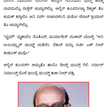
ಮನಿಸ್, ರಫಾಯೆಲ್ ಮಿಂಗೆಲ್ ಕಾಮ್ತಿನ್ ಗೊಂಯಾಂ ಥಾವ್ನ್ ಹಾಡ್ನ್
ರಾವಯಿಲ್ಲೊ ದಾಕ್ತೆರ್ ಜಾವ್ನಾಸ್‍ಲ್ಲೊ. ಆಗ್ನೆಸ್ ಕುಂವರ್ನಿಚ್ಯಾ ಶಿಕ್ಪಾಕ್ ತೊ
ಕುಮಕ್ ಕರ್‍ತಾಲೊ. ಆನಿ ಸರ್ವ್ ರಾಟಾವಳಿಂನಿ ಘರ್ಚೊ ಜೆರಾಲ್ ಕ್ರಿಯಾಲ್
ತೊ ಜಾವ್ನಾಸ್‍ಲ್ಲೊ.
“ವ್ಹಯ್” ಮ್ಹಣಾಲೊ ದೊತೊರ್, ಮರ್ಯಾದಿನ್ ಮುಕಾರ್ ಯೇವ್ನ್. “ಆನಿ
ಉಲಯ್ಲ್ಯಾರ್ ವಾಯ್ಟ್ ಜಾತೆಲೆಂ. ದೆಕುನ್ ಪಯ್ಲಿ ಸಾರ್ಕಿ ಏಕ್ ನೀದ್
ಕಾಡುಂಕ್ ಫಾವೊ.”
ಆಗ್ನೆಸ್ ಕುಂವರ್ನ್ ಅಮ್ರುಕೊ ಹಾಸೊ ದೀವ್ನ್ ಭಾಯ್ರ್ ಗೆಲಿ. ಸರ್ದಾರ್
ಸಿಮಾಂವ್ನ್ ದೊಳೆ ಧಾಂಪ್ಲೆ. ಥಂಯ್ಚ್ ತಾಕಾ ನೀದ್ ಪಡ್ಲಿ.