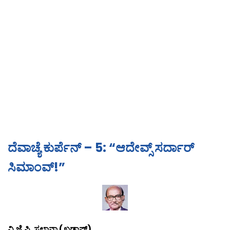
ದೆವಾಚ್ಯೆ ಕುರ್ಪೆನ್ – 5: “ಆದೇವ್ಸ್ ಸರ್ದಾರ್
ಸಿಮಾಂವ್!”
ವಿ.ಜೆ.ಪಿ. ಸಲ್ಡಾನ್ಹಾ (ಖಡಾಪ್)