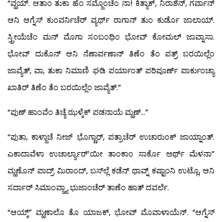
“ವ್ಹಯ್. ಆತಾಂ ತುಕಾ ಹೆಂ ಸಮ್ಜೊಂಚೆಂ ನಾ! ಕಿತ್ಯಾಕ್, ನಿರಾಶೆನ್, ಗರ್ವಾನ್
ಆನಿ ಆಗ್ನೆಸ್ ಕುಂವರ್ನಿಚೆರ್ ವ್ಯರ್ಥ್ ರಾಗಾನ್ ತುಂ ಕುರ್ಡೊ ಜಾಲಾಯ್.
ಸ್ತ್ರೀಯೆಚೆಂ ಮನ್ ಮೊಗಾ ಸಂಬಂಧಿಂ ಭೋವ್ ಕೋಮಲ್ ಜಾವ್ನಾಸಾ.
ಭೋವ್ ದುಕೊನ್ ಆನಿ ನೆಣಾರ್ಪಣಾನ್ ತಿಣೆಂ ತೆಂ ಪತ್ರ್ ಬರಯಿಲ್ಲೆಂ
ಜಾವ್ಯೆತ್, ವಾ, ತುಕಾ ನಿಮಾಣಿ ಘಡಿ ಪರ್ಯಾಂತ್ ಪರಿಪೂರ್ಣ್ ಪಾರ್ಕುಂಚ್ಯಾ
ಖಾತಿರ್ ತಿಣೆಂ ತೆಂ ಬರಯಿಲ್ಲೆಂ ಜಾವ್ಯೆತ್.”
“ಪುಣ್ ಹಾಂವೆಂ ತಿಚ್ಯೆ ಝಳ್ಕೆಕ್ ಪಡನಾಯೆ ಮ್ಹಣ್…”
“ಪುತಾ, ಕಾಳ್ಜಾಚೆ ನೀಜ್ ಭೊಗ್ಣಾರ್, ಪತ್ರಾಚೆರ್ ಉಚಾರುಂಕ್ ಜಾಯ್ನಾಂತ್.
ಎಕಾದಾವೆಳಾ ಉಚಾರ್ಲ್ಯಾರ್’ಯೀ ತಾಂಕಾಂ ಸಾರ್ಕೊ ಅರ್ಥ್ ಮೆಳನಾ”
ಮ್ಹಣೊನ್ ಪಾದ್ರ್ ಮಿರಾಂದ್, ಬಸ್‍ಲ್ಲೆ ಕಡೆನ್ ಥಾವ್ನ್ ಕಷ್ಟಾಂನಿ ಉಟ್ಲೊ, ಆನಿ
ಸರ್ದಾರ್ ಸಿಮಾಂವ್ಚ್ಯಾ ಭುಜಾಂಚೆರ್ ತಾಣೆಂ ಹಾತ್ ದವರ್ಲೆ.
“ಆಯ್ಕ್” ಮ್ಹಣಾಲೊ ತೊ ಯಾಜಕ್, ಭೋವ್ ಮೊವಾಳಾಯೆನ್. “ಆಗ್ನೆಸ್