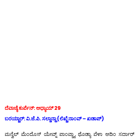
ದೆವಾಚ್ಯೆ ಕುರ್ಪೆನ್: ಅಧ್ಯಾಯ್ 29
ಬರಯ್ಣಾರ್: ವಿ.ಜೆ.ಪಿ. ಸಲ್ಡಾನ್ಹಾ (ಲಿಖ್ಣೆ ನಾಂವ್ – ಖಡಾಪ್)
ಮನ್ವೆಲ್ ಮೆಂದೊಸ್ ಯೇವ್ನ್ ಪಾಂವ್ಚ್ಯಾ ಥೊಡ್ಯಾ ವೆಳಾ ಆದಿಂ ಸರ್ದಾರ್