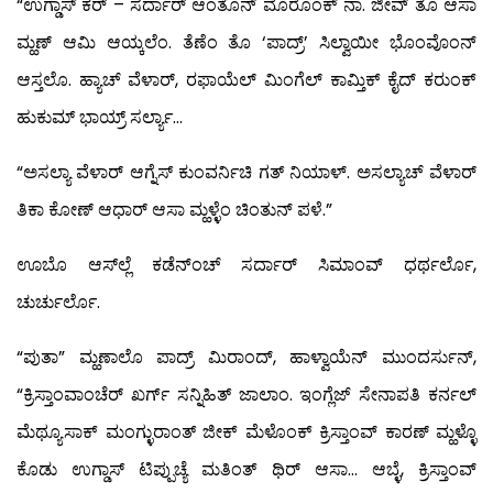
“ಉಗ್ಡಾಸ್ ಕರ್ – ಸರ್ದಾರ್ ಆಂತೊನ್ ಮೊರೊಂಕ್ ನಾ. ಜೀವ್ ತೊ ಆಸಾ
ಮ್ಹಣ್ ಆಮಿ ಆಯ್ಕಲೆಂ. ತೆಣೆಂ ತೊ ‘ಪಾದ್ರ್’ ಸಿಲ್ವಾಯೀ ಭೊಂವೊಂನ್
ಆಸ್ತಲೊ. ಹ್ಯಾಚ್ ವೆಳಾರ್, ರಫಾಯೆಲ್ ಮಿಂಗೆಲ್ ಕಾಮ್ತಿಕ್ ಕೈದ್ ಕರುಂಕ್
ಹುಕುಮ್ ಭಾಯ್ರ್ ಸರ್ಲ್ಯಾ…
“ಅಸಲ್ಯಾ ವೆಳಾರ್ ಆಗ್ನೆಸ್ ಕುಂವರ್ನಿಚಿ ಗತ್ ನಿಯಾಳ್. ಅಸಲ್ಯಾಚ್ ವೆಳಾರ್
ತಿಕಾ ಕೋಣ್ ಆಧಾರ್ ಆಸಾ ಮ್ಹಳ್ಳೆಂ ಚಿಂತುನ್ ಪಳೆ.”
ಊಬೊ ಆಸ್‍ಲ್ಲೆ ಕಡೆನ್‍ಂಚ್ ಸರ್ದಾರ್ ಸಿಮಾಂವ್ ಧರ್ಥರ್ಲೊ,
ಚುರ್ಚುರ್ಲೊ.
“ಪುತಾ” ಮ್ಹಣಾಲೊ ಪಾದ್ರ್ ಮಿರಾಂದ್, ಹಾಳ್ವಾಯೆನ್ ಮುಂದರ್ಸುನ್,
“ಕ್ರಿಸ್ತಾಂವಾಂಚೆರ್ ಖರ್ಗ್ ಸನ್ನಿಹಿತ್ ಜಾಲಾಂ. ಇಂಗ್ಲೆಜ್ ಸೇನಾಪತಿ ಕರ್ನಲ್
ಮೆಥ್ಯೂಸಾಕ್ ಮಂಗ್ಳುರಾಂತ್ ಜೀಕ್ ಮೆಳೊಂಕ್ ಕ್ರಿಸ್ತಾಂವ್ ಕಾರಣ್ ಮ್ಹಳ್ಳೊ
ಕೊಡು ಉಗ್ಡಾಸ್ ಟಿಪ್ಪುಚ್ಯೆ ಮತಿಂತ್ ಥಿರ್ ಆಸಾ… ಆಬ್ಳೆ, ಕ್ರಿಸ್ತಾಂವ್