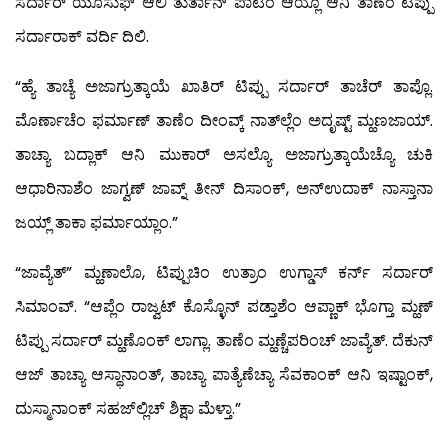
ಸರ್ದಾರ್ ಯೂಸುಫ್ ಆಲಿ ತುರ್ತಾನ್ ಪಾಟಿಂ ಆಯ್ಲೊ ಆನಿ ತಾಣೆಂ ಟಿಪ್ಪು
ಸರ್ದಾರಾಕ್ ವರ್ದಿ ದಿಲಿ.
“ಹ್ಯೆ ತಾಚ್ಯೆ ಅಜಾಗ್ರುತ್ಕಾಯೆ ಖಾತಿರ್ ಟಿಪ್ಪು ಸರ್ದಾರ್ ತಾಚೆರ್ ತಾಪ್ಲೊ.
ಮೊರ್ಣಾಚೆಂ ಫರ್ಮಾಣ್ ತಾಣೆಂ ದೀಂವ್ಕ್ ನಾತ್‍ಲ್ಲೆಂ ಅದೃಷ್ಟ್ ಮ್ಹಣಜಾಯ್.
ತಾಚ್ಯಾ ಬದ್ಲಾಕ್ ಆನಿ ಮುಕಾರ್ ಅಸಲ್ಯೊ ಅಜಾಗ್ರುತ್ಕಾಯೆಚ್ಯೊ ಚುಕಿ
ಆಧಾರಿನಾಶೆಂ ಜಾಗ್ವಣ್ ಜಾವ್ನ್ ತೀನ್ ದಿಸಾಂಕ್, ಅನ್‍ಉದಾಕ್ ನಾಸ್ತಾನಾ
ಜಯ್ಲ್ ತಾಕಾ ಫರ್ಮಾಯ್ಲಾಂ.”
“ಜಾವ್ಯೆತ್” ಮ್ಹಣಾಲೊ, ಟಿಪ್ಪುಚಿಂ ಉತ್ರಾಂ ಉಗ್ಡಾಸ್ ಕರ್ನ್ ಸರ್ದಾರ್
ಸಿಮಾಂವ್. “ಆಪ್ಲೆಂ ರಾಜ್ವಟ್ ಕೊಸ್ಳೊನ್ ಪಡ್ತಾಶೆಂ ಆಪ್ಣಾಕ್ ಭೊಗ್ತಾ ಮ್ಹಣ್
ಟಿಪ್ಪು ಸರ್ದಾರ್ ಮ್ಹಣೊಂಕ್ ಲಾಗ್ಲಾ. ತಾಣೆಂ ಮ್ಹಣ್ಚೆಪರಿಂಚ್ ಜಾವ್ಯೆತ್. ದೆಕುನ್
ಆಜ್ ತಾಚ್ಯಾ ಆಸ್ಥಾನಾಂತ್, ತಾಚ್ಯಾ ಪಾತ್ಯೆಣೆಚ್ಯಾ ಸೆವಕಾಂಕ್ ಆನಿ ಇಷ್ಟಾಂಕ್,
ದುಸ್ಮಾನಾಂಕ್ ಸಹಜ್‍ಲ್ಲಿಚ್ ಶಿಕ್ಷಾ ಮೆಳ್ತಾ.”