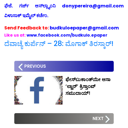
ಘೆಜೆ. ಗರ್ಜ್ ಆಸ್‍ಲ್ಲ್ಯಾಂನಿ donypereira@gmail.com
ವಿಳಾಸಾಕ್ ಇಮೈಲ್ ಕರ್ಚೆಂ.
Send
Feedback to:
budkuloepaper@gmail.com
Like us at:
www.facebook.com/budkulo.epaper
ದೆವಾಚ್ಯೆ ಕುರ್ಪೆನ್ – 28: ಮೊಗಾಕ್ ತಿರಸ್ಕಾರ್!
PREVIOUS
ಫೇಸ್‍ಬುಕಾಂತ್‍ಯೀ ಆಸಾ
‘ಲ್ಹಾನ್’ ಕ್ರಿಸ್ತಾಂವ್
ಸಮುದಾಯ್!
NEXT