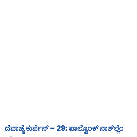
ದೆವಾಚ್ಯೆ ಕುರ್ಪೆನ್ – 29: ಪಾಲ್ವೊಂಕ್ ನಾತ್‍ಲ್ಲೆಂ