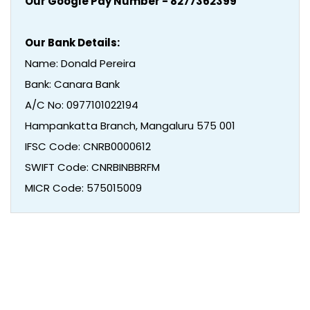
Our Google Pay Number - 8277362399
Our Bank Details:
Name: Donald Pereira
Bank: Canara Bank
A/C No: 0977101022194
Hampankatta Branch, Mangaluru 575 001
IFSC Code: CNRB0000612
SWIFT Code: CNRBINBBRFM
MICR Code: 575015009