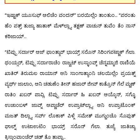
“ಇಷ್ಟಾಕ್ ಯೂಸುಫ್ ಆಲಿಚೆಂ ವಂದನ್” ಬರಯಿಲ್ಲೆಂ ತಾಂತುಂ… “ಪರಂತು
ಹೆಂ ಪತ್ರ್ ತುಜ್ಯಾ ಹಾತಾಕ್ ಮೆಳ್‍ಲ್ಲ್ಯಾ ತಕ್ಷಣ್ ವಾಚುನ್ ತುವೆಂ ತೆಂ ನಾಸ್
ಕರಿಜಾಯ್…
“ಟಿಪ್ಪು ಸರ್ದಾರ್ ಆಜ್ ಫಾಂತ್ಯಾರ್ ಭಾಯ್ರ್ ಸರೊನ್ ಸಿರಿಂಗಪಟ್ಣಾಕ್ ಗೆಲಾ.
ಥಂಯ್ಸರ್, ಟಿಪ್ಪು ಸರ್ದಾರಾಚೆಂ ರಾಜ್ವಟ್ ಉಸ್ಳಾಂವ್ಕ್ ಚೆನ್ನಮ್ಮಾಜಿ ರಾಣಿಯೆ
ಖಾತಿರ್ ತಿರುಮಲ ರಾಯಾನ್ ಆನಿ ಸಾಂಗಾತ್ಯಾಂನಿ ಚಲಯಿಲ್ಲೆಂ ಪ್ರಯತ್ನ್
ವ್ಯರ್ಥ್ ಜಾಲಾಂ, ಆನಿ ಚಡುಣೆಂ ತೀನ್ ಹಜಾರ್ ಜೀವ್ ಕಾತ್ರೊನ್ ಗೆಲೆ ಮ್ಹಣ್
ರಾತಿಂ ಖಬರ್ ಪಾವ್ಲಿ. ಟಿಪ್ಪು ಸರ್ದಾರ್ ಹಿ ಖಬರ್ ಆಯ್ಕೊನ್, ಸಗ್ಳೊ
ಉಚಾಂಬಳ್ ಜಾವ್ನ್ ಆಪ್ಣಾಚೆರ್ ಉಪ್ರಾಟ್‍ಲ್ಲ್ಯಾ ಆನಿ ಉಪ್ರಾಟೊಂಕ್
ಮಜತ್ ದಿಲ್ಲ್ಯಾ ಸರ್ವ್ ಲೊಕಾಕ್ ಪಿಳ್ಗೆ ಸಮೇತ್ ಮುಗ್ದುಂಚೊ ಸೊಪುತ್
ಘಾಲ್ನ್ ಉಟಾಉಟಿಂ ಭಾಯ್ರ್ ಸರೊನ್ ಗೆಲಾ. ತುಜ್ಯೆ ಜಾತಿಚ್ಯಾ
ಕ್ರಿಸ್ತಾಂವಾಂಚೆರ್ ಚಡ್ ತೊ ತಾಪ್ಲಾ…