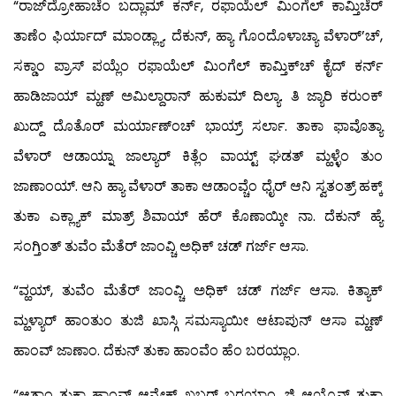
“ರಾಜ್‍ದ್ರೋಹಾಚೆಂ ಬದ್ಲಾಮ್ ಕರ್ನ್, ರಫಾಯೆಲ್ ಮಿಂಗೆಲ್ ಕಾಮ್ತಿಚೆರ್
ತಾಣೆಂ ಫಿರ್ಯಾದ್ ಮಾಂಡ್ಲ್ಯಾ. ದೆಕುನ್, ಹ್ಯಾ ಗೊಂದೊಳಾಚ್ಯಾ ವೆಳಾರ್’ಚ್,
ಸಕ್ಡಾಂ ಪ್ರಾಸ್ ಪಯ್ಲೆಂ ರಫಾಯೆಲ್ ಮಿಂಗೆಲ್ ಕಾಮ್ತಿಕ್‍ಚ್ ಕೈದ್ ಕರ್ನ್
ಹಾಡಿಜಾಯ್ ಮ್ಹಣ್ ಅಮಿಲ್ದಾರಾನ್ ಹುಕುಮ್ ದಿಲ್ಯಾ. ತಿ ಜ್ಯಾರಿ ಕರುಂಕ್
ಖುದ್ದ್ ದೊತೊರ್ ಮರ್ಯಾಣ್‍ಂಚ್ ಭಾಯ್ರ್ ಸರ್ಲಾ. ತಾಕಾ ಫಾವೊತ್ಯಾ
ವೆಳಾರ್ ಆಡಾಯ್ನಾ ಜಾಲ್ಯಾರ್ ಕಿತ್ಲೆಂ ವಾಯ್ಟ್ ಘಡತ್ ಮ್ಹಳ್ಳೆಂ ತುಂ
ಜಾಣಾಂಯ್. ಆನಿ ಹ್ಯಾ ವೆಳಾರ್ ತಾಕಾ ಆಡಾಂವ್ಚೆಂ ಧೈರ್ ಆನಿ ಸ್ವತಂತ್ರ್ ಹಕ್ಕ್
ತುಕಾ ಎಕ್ಲ್ಯಾಕ್ ಮಾತ್ರ್ ಶಿವಾಯ್ ಹೆರ್ ಕೊಣಾಯ್ಕೀ ನಾ. ದೆಕುನ್ ಹ್ಯೆ
ಸಂಗ್ತಿಂತ್ ತುವೆಂ ಮೆತೆರ್ ಜಾಂವ್ಚಿ ಅಧಿಕ್ ಚಡ್ ಗರ್ಜ್ ಆಸಾ.
“ವ್ಹಯ್, ತುವೆಂ ಮೆತೆರ್ ಜಾಂವ್ಚಿ ಅಧಿಕ್ ಚಡ್ ಗರ್ಜ್ ಆಸಾ. ಕಿತ್ಯಾಕ್
ಮ್ಹಳ್ಯಾರ್ ಹಾಂತುಂ ತುಜಿ ಖಾಸ್ಗಿ ಸಮಸ್ಯಾಯೀ ಆಟಾಪುನ್ ಆಸಾ ಮ್ಹಣ್
ಹಾಂವ್ ಜಾಣಾಂ. ದೆಕುನ್ ತುಕಾ ಹಾಂವೆಂ ಹೆಂ ಬರಯ್ಲಾಂ.
“ಆತಾಂ ತುಕಾ ಹಾಂವ್ ಆನ್ಯೇಕ್ ಖಬರ್ ಬರಯ್ತಾಂ, ಜಿ ಆಯ್ಕೊನ್ ತುಕಾ