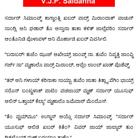
ಸರ್ದಾರ್ ಸಿಮಾಂವ್ನ್ ಕಾಗ್ದಾಂತ್ಲಿ ಖಬರ್ ಪಾದ್ರ್ ಮಿರಾಂದಾಕ್ ವಾಚುನ್
ಸಾಂಗ್ಲಿ. ಆನಿ ಘಡಾರ್ ತೊ ಆಸ್ತಾನಾ ತಾಕಾ ಕಳಿತ್ ಜಾಲ್ಲೆಪರಿಂ ಸರ್ದಾರ್
ಆಂತೊನಿಚಿ ಪೊಳಾಪಳ್ ಆನಿ ಮೊರ್ಣಾಚಿ ಖಬರ್ ವಿವರ್ಸಿಲಿ.
“ಬರಾಬರ್! ತುಜೆಂ ಝುಜ್ ಆಖೇಯ್ರ್ ಜಾಂವ್ಕ್ ನಾ. ತುವೆಂ ನಿವೃತ್ತಿ ಜಾಂವ್ಚಿ
ಗರ್ಜ್ ನಾ” ಮ್ಹಣಾಲೊ ಪಾದ್ರ್ ಮಿರಾಂದ್, ಆಪ್ಲೆಂ ಲಾಂಬ್ ಖಾಡ್ ಪೊಶೆವ್ನ್.
“ತರ್ ಆನಿ ಗಳಾಯ್ ಕರಿನಾಕಾ ಸಾಯ್ಬಾ. ತುವೆಂ ಜಾತಾ ತಿತ್ಲ್ಯಾ ವೆಗಿಂ ಭಾಯ್ರ್
ಸರೊನ್ ಬಂಟ್ವಳಾಕ್ ಪಾಟಿಂ ವಚಜಾಯ್ ಮ್ಹಣ್ ಸರ್ದಾರ್ ಯೂಸುಫ್
ಆಲಿನ್ ಒತ್ತಾಯ್ ಕೆಲ್ಯಾ” ಮ್ಹಣಾಲೊ ಜಮೆದಾರ್ ಮೆಂದೊಸ್.
“ತೆಂ ವ್ಹಯ್‍ಮೂ” ಉಗ್ಡಾಸ್ ಆಯ್ಲೊ ಸರ್ದಾರ್ ಸಿಮಾಂವ್ಕ್. “ಸರ್ದಾರ್
ಯೂಸುಫ್ ಆಲಿಚಿ ಖಬರ್ ಕಿತೆಂ? ವಿವರ್ ಜಾಯ್ ಜಾಲ್ಯಾರ್ ತುಂ
ದಿತಲೊಯ್ ಮ್ಹಣ್ ಬರಯ್ಲಾಂ ತಾಣೆಂ.”