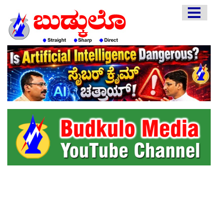
HOME
EDITORIAL
ENGLISH
KANNADA
INTERVIEWS
LITERATURE
ENTERTAINMENT
HEALTH
COMMUNITY