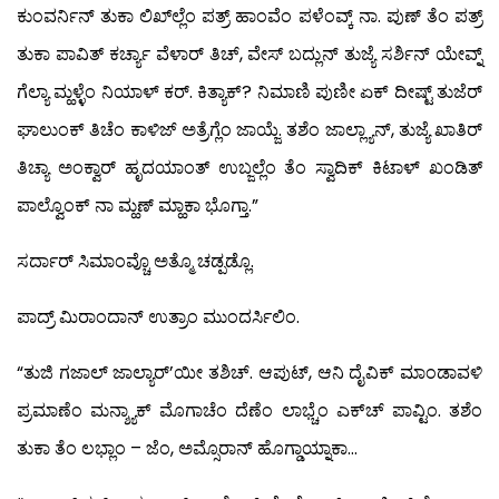
ಕುಂವರ್ನಿನ್ ತುಕಾ ಲಿಖ್‍ಲ್ಲೆಂ ಪತ್ರ್ ಹಾಂವೆಂ ಪಳೆಂವ್ಕ್ ನಾ. ಪುಣ್ ತೆಂ ಪತ್ರ್
ತುಕಾ ಪಾವಿತ್ ಕರ್ಚ್ಯಾ ವೆಳಾರ್ ತಿಚ್, ವೇಸ್ ಬದ್ಲುನ್ ತುಜ್ಯೆ ಸರ್ಶಿನ್ ಯೇವ್ನ್
ಗೆಲ್ಯಾ ಮ್ಹಳ್ಳೆಂ ನಿಯಾಳ್ ಕರ್. ಕಿತ್ಯಾಕ್? ನಿಮಾಣಿ ಪುಣೀ ಏಕ್ ದೀಷ್ಟ್ ತುಜೆರ್
ಘಾಲುಂಕ್ ತಿಚೆಂ ಕಾಳಿಜ್ ಅತ್ರೆಗ್ಲೆಂ ಜಾಯ್ಜೆ. ತಶೆಂ ಜಾಲ್ಲ್ಯಾನ್, ತುಜ್ಯೆ ಖಾತಿರ್
ತಿಚ್ಯಾ ಅಂಕ್ವಾರ್ ಹೃದಯಾಂತ್ ಉಬ್ಜಲ್ಲೆಂ ತೆಂ ಸ್ವಾದಿಕ್ ಕಿಟಾಳ್ ಖಂಡಿತ್
ಪಾಲ್ವೊಂಕ್ ನಾ ಮ್ಹಣ್ ಮ್ಹಾಕಾ ಭೊಗ್ತಾ.”
ಸರ್ದಾರ್ ಸಿಮಾಂವ್ಚೊ ಅತ್ಮೊ ಚಡ್ಪಡ್ಲೊ.
ಪಾದ್ರ್ ಮಿರಾಂದಾನ್ ಉತ್ರಾಂ ಮುಂದರ್ಸಿಲಿಂ.
“ತುಜಿ ಗಜಾಲ್ ಜಾಲ್ಯಾರ್’ಯೀ ತಶಿಚ್. ಆಪುಟ್, ಆನಿ ದೈವಿಕ್ ಮಾಂಡಾವಳಿ
ಪ್ರಮಾಣೆಂ ಮನ್ಶ್ಯಾಕ್ ಮೊಗಾಚೆಂ ದೆಣೆಂ ಲಾಭ್ಚೆಂ ಎಕ್‍ಚ್ ಪಾವ್ಟಿಂ. ತಶೆಂ
ತುಕಾ ತೆಂ ಲಭ್ಲಾಂ – ಜೆಂ, ಅಮ್ಸೊರಾನ್ ಹೊಗ್ಡಾಯ್ನಾಕಾ…