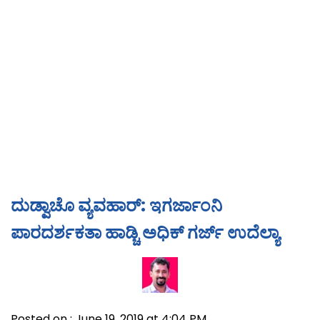
ದುಡ್ವಾಚೊ ವ್ಯವಹಾರ್: ಇಗರ್ಜಾಂನಿ
ಪಾರದರ್ಶಕತಾ ಹಾಡ್ಚಿ ಅಧಿಕ್ ಗರ್ಜ್ ಉದೆಲ್ಯಾ
Posted on : June 19, 2019 at 4:04 PM