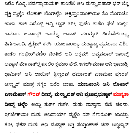
ಬರೊ ಗೊವ್ಳಿ, ಭರ್ವಸ್ಯಾದಾಯಕ್ ತಾಂಡೆಲಿ ಆನಿ ಮನ್ಶ್ಯಾಪಣಾನ್ ಭರ್’ಲ್ಲೊ
ವ್ಯಕ್ತಿ ಮ್ಹಳ್ಳೆಂ ಲೊಕಾಕ್ ಭೊಗ್‍ಲ್ಲೆಂ. ಅಕ್ರಿಸ್ತಾಂವಾಂಕ್‍ಯೀ ತೊ ಮೊಗಾಚೊ
ಜಾಲಾ. ತಾಚಿ ಎದೊಳ್ಚಿ ಆವ್ದಿ ಲ್ಹಾನ್ ತರೀ, ಫುಡೆಂ ತಾಣೆಂ ಘೆಜೆ ಜಾಲ್ಲಿಂ
ಕಾಮಾಂ, ಜವಾಬ್ದಾರಿ ಜಾಯ್ತ್ಯೊ ಆಸಾತ್. ಮಂಗ್ಳುರ್ ದಿಯೆಸೆಜಿಂತ್ಲ್ಯಾ
ಫಿರ್ಗಜಾಂನಿ, ಪ್ರತ್ಯೇಕ್ ಕರ್ನ್ ಯಾಜಕಾಂಚ್ಯಾ, ದುಡ್ವಾಚ್ಯಾ ವ್ಯವಹಾರಾ ವಿಶಿಂ
ತಾಣೆಂ ಗಂಭೀರ್’ಪಣಿಂ ಚಿಂತಿಜೆ ಆನಿ ಅಕ್ರಮ್, ಅವ್ಯವಹಾರ್ ಜಾಂವ್ಕ್
ಅವ್ಕಾಸ್ ಮೆಳನಾತ್‍ಲ್ಲೆ ತಸಲಿಂ ಕ್ರಮಾಂ ಘೆಜೆ. ಇಗರ್ಜ್‍ಮಾತಾ ಆನಿ ಭಾವಾಡ್ತಿ,
ಧಾರ್ಮಿಕ್ ಆನಿ ಲಾಯಿಕ್ ಕ್ರಿಸ್ತಾಂವ್ ಧರ್ಮಾಂತ್ ಎಕಾಮೆಕಾ ಪೂರಕ್
ಆಸ್ಲ್ಯಾರ್ ಮಾತ್ರ್ ಸಗ್ಳೆಂ ಬರೆಂ ಜಾತಾ.
ಯಾಜಕಾಂನಿ ಆನಿ ಲೊಕಾನ್
ಎಕಾಮೆಕಾಕ್
ಗೌರವ್
ದೀವ್ನ್, ಮನ್ಶ್ಯಾಪಣ್ ಆನಿ ಪ್ರಜಾಪ್ರಭುತ್ವಾಕ್
ಮಾನ್ಯತಾ
ದೀವ್ನ್ ಚಲ್ಚೆಂ
ಆಯ್ಚಿ ತುರ್ತ್ ಗರ್ಜ್. ದುಡು ನಾಸ್ತಾನಾ ಜಿಣಿ ಚಲನಾ,
ಇಗರ್ಜೆಕ್‍ಯೀ ದುಡು ಅನಿವಾರ್ಯ್ ಮ್ಹಳ್ಳೆಂ ಸತ್ ನೆಗಾರುಂಕ್ ಜಾಯ್ನಾ,
ತರೀ, ಫಕತ್ ದುಡು ಆನಿ ದುಡ್ವಾಕ್ ಲಗ್ತಿ ಸಂಗ್ತಿಂಕ್‍ಚ್ ಚಡ್ ಲಬ್ಧಲ್ಯಾರ್