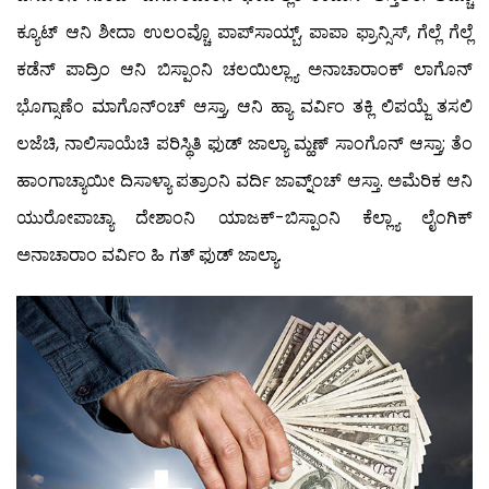
ಕ್ಯೂಟ್ ಆನಿ ಶೀದಾ ಉಲಂವ್ಚೊ ಪಾಪ್‍ಸಾಯ್ಬ್, ಪಾಪಾ ಫ್ರಾನ್ಸಿಸ್, ಗೆಲ್ಲೆ ಗೆಲ್ಲೆ
ಕಡೆನ್ ಪಾದ್ರಿಂ ಆನಿ ಬಿಸ್ಪಾಂನಿ ಚಲಯಿಲ್ಲ್ಯಾ ಅನಾಚಾರಾಂಕ್ ಲಾಗೊನ್
ಭೊಗ್ಸಾಣೆಂ ಮಾಗೊನ್‍ಂಚ್ ಆಸ್ತಾ, ಆನಿ ಹ್ಯಾ ವರ್ವಿಂ ತಕ್ಲಿ ಲಿಪಯ್ಜೆ ತಸಲಿ
ಲಜೆಚಿ, ನಾಲಿಸಾಯೆಚಿ ಪರಿಸ್ಥಿತಿ ಫುಡ್ ಜಾಲ್ಯಾ ಮ್ಹಣ್ ಸಾಂಗೊನ್ ಆಸ್ತಾ; ತೆಂ
ಹಾಂಗಾಚ್ಯಾಯೀ ದಿಸಾಳ್ಯಾ ಪತ್ರಾಂನಿ ವರ್ದಿ ಜಾವ್ನ್ಂಚ್ ಆಸ್ತಾ. ಅಮೆರಿಕ ಆನಿ
ಯುರೋಪಾಚ್ಯಾ ದೇಶಾಂನಿ ಯಾಜಕ್-ಬಿಸ್ಪಾಂನಿ ಕೆಲ್ಲ್ಯಾ ಲೈಂಗಿಕ್
ಅನಾಚಾರಾಂ ವರ್ವಿಂ ಹಿ ಗತ್ ಫುಡ್ ಜಾಲ್ಯಾ.