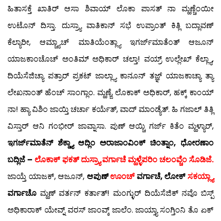
ಹಿತಾಸಕ್ತೆ ಖಾತಿರ್ ಆಸಾ ಶಿವಾಯ್ ಲೊಕಾ ಪಾಸತ್ ನಾ ಮ್ಹಣ್ಚೆಂಯೀ
ಉಟೊನ್ ದಿಸ್ತಾ. ದುಸ್ರ್ಯಾ ವಾತಿಕಾನ್ ಸಭೆ ಉಪ್ರಾಂತ್ ಕಿತ್ಲಿ ಬದ್ಲಾವಣ್
ಕೆಲ್ಯಾರೀ, ಆಮ್ಚ್ಯಾಚ್ ಮಾತಿಯೆಂತ್ಲ್ಯಾ ಇಗರ್ಜ್‍ಮಾತೆಂತ್ ಆಜೂನ್
ಯಾಜಕಾಂಚೊಚ್ ಅಂತಿಮ್ ಅಧಿಕಾರ್ ಚಲ್ತಾ! ವಯ್ರ್ ಉಲ್ಲೇಖ್ ಕೆಲ್ಲ್ಯಾ,
ದಿಯೆಸೆಜಿಚ್ಯಾ ಪತ್ರಾರ್ ಪ್ರಕಟ್ ಜಾಲ್ಲ್ಯಾ ಕಾನೂನ್ ತಜ್ಞ್ ಯಾಜಕಾಚ್ಯಾ ತ್ಯಾ
ಲೇಖನಾಂತ್ ಹೆಂಚ್ ಸಾಂಗ್ಲಾಂ. ಮ್ಹಣ್ಜೆ, ಲೊಕಾಕ್ ಅಧಿಕಾರ್, ಹಕ್ಕ್ ಕಾಂಯ್
ನಾ! ಹ್ಯಾ ವಿಶಿಂ ಜಾಯ್ತಿ ಚರ್ಚಾ ಕರ್ಯೆತ್, ವಾದ್ ಮಾಂಡ್ಯೆತ್. ಹಿ ಗಜಾಲ್ ತಿತ್ಲಿ
ವಿಸ್ತಾರ್ ಆನಿ ಗಂಭೀರ್ ಜಾವ್ನಾಸಾ. ಪುಣ್ ಆಯ್ಚಿ ಗರ್ಜ್ ಕಿತೆಂ ಮ್ಹಳ್ಯಾರ್,
ಇಗರ್ಜ್‍ಮಾತೆನ್ ಶೆಕ್ಡ್ಯಾ ಆದ್ಲಿಂ ಅರಾಜಾಂವಿಂಕ್ ಚಿಂತ್ನಾಂ, ಧೋರಣಾಂ
ಬದ್ಲಿಜೆ –
ಲೊಕಾಕ್ ಫಕತ್ ದುಸ್ರ್ಯಾ ವರ್ಗಾಚೆ ಮ್ಹಳ್ಳೆಪರಿಂ ಚಲಂವ್ಚೆಂ ಸೊಡಿಜೆ.
ಜಾಯ್ತೆ ಯಾಜಕ್, ಆಜೂನ್,
ಆಪುಣ್
ಊಂಚ್
ವರ್ಗಾಚೆ, ಲೋಕ್
ಸಕಯ್ಲ್ಯಾ
ವರ್ಗಾಚೊ
ಮ್ಹಣ್ ವರ್ತನ್ ಕರ್ತಾತ್! ಮಂಗ್ಳುರ್ ದಿಯೆಸೆಜಿಕ್ ನವೊ ಬಿಸ್ಪ್
ಅಧಿಕಾರಾಕ್ ಯೇವ್ನ್ ವರಸ್ ಜಾಂವ್ಕ್ ಜಾಲೆಂ. ಜಾಯ್ತ್ಯಾ ಸಂಗ್ತಿಂನಿ ತೊ ಏಕ್