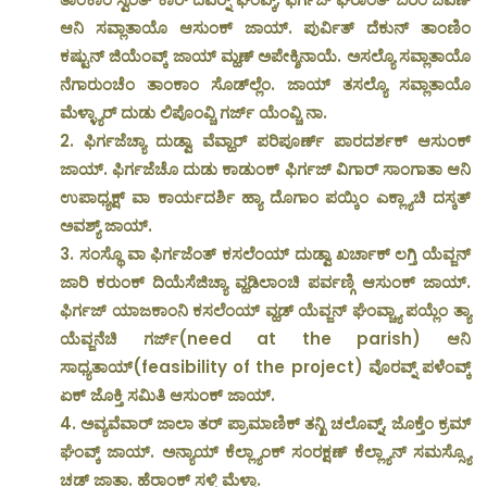
ಆನಿ ಸವ್ಲಾತಾಯೊ ಆಸುಂಕ್ ಜಾಯ್. ಪುರ್ವಿತ್ ದೆಕುನ್ ತಾಂಣಿಂ
ಕಷ್ಟುನ್ ಜಿಯೆಂವ್ಕ್ ಜಾಯ್ ಮ್ಹಣ್ ಅಪೇಕ್ಶಿನಾಯೆ. ಅಸಲ್ಯೊ ಸವ್ಲಾತಾಯೊ
ನೆಗಾರುಂಚೆಂ ತಾಂಕಾಂ ಸೊಡ್‌ಲ್ಲೆಂ. ಜಾಯ್ ತಸಲ್ಯೊ ಸವ್ಲಾತಾಯೊ
ಮೆಳ್ಳ್ಯಾರ್ ದುಡು ಲಿಪೊಂವ್ಚಿ ಗರ್ಜ್ ಯೆಂವ್ಚಿ ನಾ.
2. ಫಿರ್ಗಜೆಚ್ಯಾ ದುಡ್ವಾ ವೆವ್ಹಾರ್ ಪರಿಪೂರ್ಣ್ ಪಾರದರ್ಶಕ್ ಆಸುಂಕ್
ಜಾಯ್. ಫಿರ್ಗಜೆಚೊ ದುಡು ಕಾಡುಂಕ್ ಫಿರ್ಗಜ್ ವಿಗಾರ್ ಸಾಂಗಾತಾ ಆನಿ
ಉಪಾಧ್ಯಕ್ಷ್ ವಾ ಕಾರ್ಯದರ್ಶಿ ಹ್ಯಾ ದೊಗಾಂ ಪಯ್ಕಿಂ ಎಕ್ಲ್ಯಾಚಿ ದಸ್ಕತ್
ಅವಶ್ಯ್ ಜಾಯ್.
3. ಸಂಸ್ಥೊ ವಾ ಫಿರ್ಗಜೆಂತ್ ಕಸಲೆಂಯ್ ದುಡ್ವಾ ಖರ್ಚಾಕ್ ಲಗ್ತಿ ಯೆವ್ಜನ್
ಜಾರಿ ಕರುಂಕ್ ದಿಯೆಸೆಜಿಚ್ಯಾ ವ್ಹಡಿಲಾಂಚಿ ಪರ್ವಣ್ಗಿ ಆಸುಂಕ್ ಜಾಯ್.
ಫಿರ್ಗಜ್ ಯಾಜಕಾಂನಿ ಕಸಲೆಂಯ್ ವ್ಹಡ್ ಯೆವ್ಜನ್ ಘೆಂವ್ಚ್ಯಾ ಪಯ್ಲೆಂ ತ್ಯಾ
ಯೆವ್ಜನೆಚಿ ಗರ್ಜ್(need at the parish) ಆನಿ
ಸಾಧ್ಯತಾಯ್(feasibility of the project) ವೊರವ್ನ್ ಪಳೆಂವ್ಕ್
ಏಕ್ ಜೊಕ್ತಿ ಸಮಿತಿ ಆಸುಂಕ್ ಜಾಯ್.
4. ಅವ್ಯವೆವಾರ್ ಜಾಲಾ ತರ್ ಪ್ರಾಮಾಣಿಕ್ ತನ್ಖಿ ಚಲೊವ್ನ್, ಜೊಕ್ತೆಂ ಕ್ರಮ್
ಘೆಂವ್ಕ್ ಜಾಯ್. ಅನ್ಯಾಯ್ ಕೆಲ್ಲ್ಯಾಂಕ್ ಸಂರಕ್ಷಣ್ ಕೆಲ್ಲ್ಯಾನ್ ಸಮಸ್ಸ್ಯೊ
ಚಡ್ ಜಾತಾ. ಹೆರಾಂಕ್ ಸಳ್ಗಿ ಮೆಳ್ತಾ.