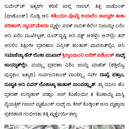
ಸುರ್ವೆರ್’ಚ್ ಇತ್ಯರ್ಥ್ ಕರಿಜೆ ಜಾಲ್ಲಿ ಗಜಾಲ್, ತಿತ್ಲಿ ವಾಡೊಂಕ್
(ಘಾಣೊಂಕ್) ಸೊಡ್ಲಿ ಆನಿ
ಕಿತೆಂಯೀ ವೊಮ್ತೆ ಉದಾರೆಂ ಜಾಲ್ಯಾರೀ ತಾಕಾ
ಪರಿಹಾರ್, ನ್ಯಾಯ್ ಮೆಳನಾ
ಮ್ಹಳ್ಳೆಂ ಪರತ್ ಸಾಬಿತ್ ಕೆಲೆಂ! ನಿಜಾಯ್ಕೀ ಬರೆಂ
ಆನಿ ಖರೆಂ ಮುಖೇಲ್ಪಣ್, ದೂರ್’ದೃಷ್ಟಿ ಆನಿ ದಕ್ಷ್ ಆಡಳ್ತೆಂ ಆಸ್‍ಲ್ಲೆಂ ತರ್
ಅಸಲಿಂ ಕಿತ್ಲಿಂಗೀ ಪ್ರಕರಣಾಂ ವಿಪ್ರೀತ್ ಹಂತಾಕ್ ಪಾವನಾತ್‍ಲ್ಲಿಂ, ಆನಿ
ಸಮಾಜೆಚ್ಯಾ ಹೆರ್ ಲೊಕಾ ಮುಖಾರ್
ಕ್ರಿಸ್ತಾಂವಾಂನಿ ಲಜೆಕ್ ಪಡೊಂಕ್
ಸಾಧ್ಯ್
ಜಾಯ್ನಾತ್‍ಲ್ಲೆಂ.
ವಯ್ಲ್ಯಾ ಪ್ರಕರಣಾ ವಿಶಿಂ ಜಾಯ್ತಿ ಮಾಹೆತ್ (ಕಡ್ತಿಲ್ಯೊ,
ಪುಸ್ತಕಾಂ ಇತ್ಯಾದಿ) ಸಾರ್ವಜನಿಕಾಂಕ್ ವಾಂಟ್ಲ್ಯಾ. ಸರ್ವ್
ದಾಖ್ಲೆ, ಪತ್ರಾಂ,
ರುಜ್ವಾತಿ ಆನಿ ವಿವರ್ ಲೊಕಾಚ್ಯಾ ಹಾತಾಕ್ ಸಾಂಪಡ್ಲ್ಯಾತ್.
ತ್ಯಾ ವರ್ವಿಂ ಹೆಂ
ಪ್ರಕರಣ್ ಉಗ್ತಾಡಾಕ್ ಪಡ್ಲಾಂ. ಆಜ್ ಕೊಣೆಂಯೀ ತಿ ಕೊಣಾಯ್ಚಿ ಖಾಸ್ಗಿ,
ವೈಯಕ್ತಿಕ್ ಗಜಾಲ್ ಮ್ಹಣೊಂಕ್ ಸಾಧ್ಯ್ ನಾ. ಕೇಜ್ ಕೊಡ್ತಿಂತ್ ಆಸಾ ಮ್ಹಣ್ತಾನಾ
ಪ್ರಕರಣಾಚಿ ಗಂಭೀರತಾ ಕಿತ್ಲಿ ಮ್ಹಳ್ಳೆಂಯೀ ಕಳ್ತಾ.