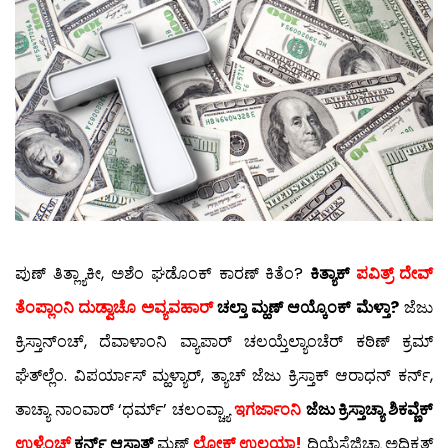
ಪುಣ್ ತಿತ್ಲ್ಯಾಕೀ, ಅಶೆಂ ಘಡೊಂಕ್ ಕಾರಣ್ ಕಿತೆಂ?
ಕಿತ್ಯಾಕ್
ಪವಿತ್ರ್ ದೇವ್
ತೆಂಪ್ಲಾಂನಿ ದುಡ್ವಾಚೊ ಅವ್ಯವಹಾರ್
ಚಲ್ತಾ ಮ್ಹಣ್ ಆಯ್ಕೊಂಕ್ ಮೆಳ್ತಾ?
ಜೆಜು
ಕ್ರಿಸ್ತಾನ್‍ಂಚ್, ದೆವಾಳಾಂನಿ ವ್ಯಾಪಾರ್ ಚಲಯ್ತೆಲ್ಯಾಂಚೆರ್ ಕಠಿಣ್ ಕ್ರಮ್
ಘೆತ್‍ಲ್ಲೆಂ. ವಿಪರ್ಯಾಸ್ ಮ್ಹಳ್ಯಾರ್, ತ್ಯಾಚ್ ಜೆಜು ಕ್ರಿಸ್ತಾಕ್ ಆರಾಧನ್ ಕರ್ನ್,
ತಾಚ್ಯಾ ನಾಂವಾರ್ ‘ಧರ್ಮ್’ ಚಲಂವ್ಚ್ಯಾ
ಇಗರ್ಜಾಂನಿ
ಜೆಜು ಕ್ರಿಸ್ತಾಚ್ಯಾ ಶಿಕವ್ಣೆಕ್
ಉಳ್ಟೆಂಚ್
ಕರ್ನ್ ಆಸಾತ್
ಮ್ಹಣ್
ಲೋಕ್ ಉಲಯ್ತಾ!
ದಿಯೆಸೆಜಿಚ್ಯಾ ಅಧಿಕೃತ್