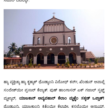
ಸಮೊರ್ ದವರ್ಲ್ಯಾ.
ಹ್ಯಾ ವ್ಯಕ್ತಿಚ್ಯಾ ಹ್ಯಾ ಕೃತ್ಯಾಕ್ ಥೊಡ್ಯಾಂನಿ ವಿರೋಧ್ ಕರ್ನ್, ಖೆಂಡುನ್ ಆಪಾಪ್ಲೆ
ಸಂದೇಶ್‍ಯೀ ಪ್ರಸಾರ್ ಕೆಲ್ಯಾತ್. ಪುಣ್ ಹಾಂಗಾಸರ್ ಏಕ್ ಗಜಾಲ್ ಸ್ಪಷ್ಟ್
ಮ್ಹಳ್ಯಾರ್,
ಯಾಜಕಾನ್ ಅವ್ಯವಹಾರ್ ಕೆಲಾಂ ಮ್ಹಳ್ಳೆಂ ಸಕ್ಕಡ್ ಒಪ್ತಾತ್!
ಥೊಡ್ಯಾಂನಿ, ಯಾಜಕಾಂನಿ ಕಿತೆಂಯೀ ಕೆಲ್ಯಾರೀ, ಕಸಲೊಯೀ ಅನ್ಯಾಯ್,