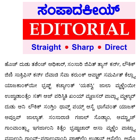
ಹೊಚ್ ದುಡು ತಶೆಂಚ್ ಅಧಿಕಾರ್, ಸಂಸಾರಿ ಜಿವಿತ್ ತ್ಯಾಗ್ ಕರ್ನ್, ಲೌಕಿಕ್
ಜಿಣಿ ಸಾಕ್ರಿಫಿಸ್ ಕರ್ನ್ ದೆವಾಚಿ ಸೆವಾ ಕರುಂಕ್ ಆಪ್ಣಾಕ್ ಸಮರ್ಪಿತ್ ಕೆಲ್ಲ್ಯಾ
ಯಾಜಕಾಂಕ್‍ಯೀ ಭ್ರಷ್ಟ್ ಕರ್ಚ್ಯಾಂತ್ ‘ಯಶಸ್ವಿ’ ಜಾಲಾ ಮ್ಹಳ್ಳೆಂಯೀ
ಉಜ್ವಾಡಾಂತ್ಲೆಂ ಸತ್! ಆಜ್ ಪರಿಸ್ಥಿತಿ ಖಂಯ್ ಮ್ಹಣಸರ್ ಪಾವ್ಲ್ಯಾ ಮ್ಹಳ್ಯಾರ್
ದುಡು ಆನಿ ಲೌಕಿಕ್ ಸಂಗ್ತಿಂ ಥಾವ್ನ್ ಪಯ್ಸ್ ಆಸ್ಚೆ ಭಾಗೆವಂತ್ ಯಾಜಕ್
ಅಪ್ರೂಪ್ ಜಾಲ್ಯಾತ್. ಸಂಸಾರಾಚಿ ಗಜಾಲ್ ಸೊಡ್ಯಾಂ, ಆಮ್ಚ್ಯಾಚ್
ಗಾಂವಾಂತ್ಲ್ಯಾ ಇಗರ್ಜಾಂನಿ ಕಿತ್ಲೆಂ ಭ್ರಷ್ಟಾಚಾರ್ ಆಸಾ ಮ್ಹಳ್ಳೆಂ ಪಾಟ್ಲ್ಯಾ
ವರ್ಸಾಂನಿ ಗಾಂವ್-ಪರ್ಗಾಂವಾಂನಿ ಘಾಣ್‍ಲ್ಲೆಂ ಉಡಾಸ್ ಆಸ್ತೆಲೆಂ. ಆಮ್ಚೊ