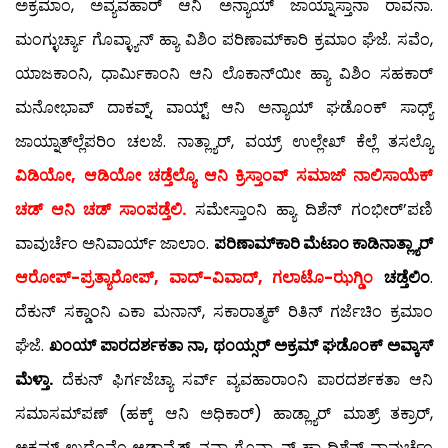
ಅಕ್ರಮಾಂ, ಅವ್ಯವಹಾರ್ ಆನಿ ಅನ್ಯಾಯ್ ಜಾಯ್ನಾಸ್ತಾನಾ ರಾವನಾ.
ಮಂಗ್ಳುರ್ಚ್ಯಾ ಗೊವ್ಳ್ಯಾನ್ ಹ್ಯಾ ವಿಶಿಂ ಪರಿಣಾಮ್‍ಕಾರಿ ಕ್ರಮಾಂ ಘೆಜೆ. ಸವೆಂ,
ಯಾಜಕಾಂನಿ, ಧಾರ್ಮಿಕಾಂನಿ ಆನಿ ಲೊಕಾನ್‍ಯೀ ಹ್ಯಾ ವಿಶಿಂ ಸಹಕಾರ್
ಮನೋಭಾವ್ ದಾಕವ್ನ್, ವಾಯ್ಟ್ ಆನಿ ಅನ್ಯಾಯ್ ಘಡೊಂಕ್ ಸಾಧ್ಯ್
ಜಾಯ್ನಾತ್‍ಲ್ಲೆಪರಿಂ ಚಲಜೆ. ನಾತ್ಲ್ಯಾರ್, ವಯ್ರ್ ಉಲ್ಲೇಖ್ ಕೆಲ್ಲೆ ತಸಲ್ಯೊ
ವಿಡಿಯೋ, ಆಡಿಯೋ ಚಡ್ತೆಲ್ಯೊ ಆನಿ ಕ್ರಿಸ್ತಾಂವ್ ಸಮಾಜ್ ನಾಲಿಸಾಯೆಕ್
ಚಡ್ ಆನಿ ಚಡ್ ಸಾಂಪಡ್ತೆಲಿ.
ಸಮೇಸ್ತಾಂನಿ ಹ್ಯಾ ದಿಶೆನ್ ಗಂಭೀರ್’ಪಣಿ
ವಾವುರ್ಚೆಂ ಅನಿವಾರ್ಯ್ ಜಾಲಾಂ.
ಪರಿಣಾಮ್‍ಕಾರಿ ಮೆಟಾಂ ಕಾಡಿನಾತ್ಲ್ಯಾರ್
ಆರೋಪ್-ಪ್ರತ್ಯಾರೋಪ್, ವಾದ್-ವಿವಾದ್, ಗಲಾಟೊ-ಝಗ್ಡಿಂ
ಚಡ್ತೆಲಿಂ
.
ದೆಕುನ್ ಸಕ್ಡಾಂನಿ ಎಕಾ ಮನಾನ್, ಸಕಾರಾತ್ಮಕ್ ರಿತಿನ್ ಗರ್ಜೆಚಿಂ ಕ್ರಮಾಂ
ಘೆಜೆ.
ಖಂಯ್ ಪಾರದರ್ಶಕತಾ ನಾ, ಥಂಯ್ಸರ್ ಅಕ್ರಮ್ ಘಡೊಂಕ್ ಅವ್ಕಾಸ್
ಮೆಳ್ತಾ.
ದೆಕುನ್ ಫಿರ್ಗಜೆಚ್ಯಾ ಸರ್ವ್ ವ್ಯವಹಾರಾಂನಿ ಪಾರದರ್ಶಕತಾ ಆನಿ
ಸಮಾಸಮ್‍ಪಣ್ (ಹಕ್ಕ್ ಆನಿ ಅಧಿಕಾರ್) ಹಾಡ್ಲ್ಯಾರ್ ಮಾತ್ರ್ ತಕ್ರಾರ್,
ಅಕ್ರಮ್ ಉದೆಂವ್ಚೆಂ ಆಡಾವ್ಯೆತ್. ನವ್ಯಾ ಗೊವ್ಳ್ಯಾನ್ ಹ್ಯಾ ದಿಶೆನ್ ವಾವುರ್ಚೆಂ