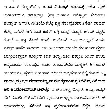
ಅನಾಚಾರ್ ಕೆಲ್ಯಾರ್’ಯೀ,
ತಾಂಚೆ ವಿರೋಧ್ ಉಲಂವ್ಕ್ ನಜೊ
ಮ್ಹಣ್
‘ಭಿರಾಂತ್’ಯೀ ಉಚಾರ್ಲ್ಯಾ. (ಹ್ಯಾ ಭಿರಾಂತಿ ಪಾಟ್ಲ್ಯಾನ್ ಸುದೀರ್ಘ್
ಚರಿತ್ರಾಚ್ ಆಸಾ!). ವೀಡಿಯೊ ಕೆಲ್ಲೊ ವ್ಯಕ್ತಿ ಸ್ವತಃ ಪ್ರಕರಣಾಚಿ ಕೇಜ್ ದಾಖಲ್
ಕೆಲ್ಲೊ ಮನಿಸ್, ಆನಿ ತಾಚೆ ಕಡೆನ್ ಲಗ್ತಿ ದಾಖ್ಲೆ, ರುಜ್ವಾತಿ ಆಸಾತ್ ಮ್ಹಳ್ಳೆಂ
ತೊಚ್ ಸಾಂಗ್ತಾ. ತೊಚ್ ಖುದ್ ಝುಜೊನ್ ಆಸಾ ಜಾಲ್ಲ್ಯಾನ್ ತಾಚೆಂ
ವರ್ಶನ್ ತಾಣೆಂ ಸಾಂಗ್ಲಾಂ. ಆನಿ ಹಿ ಗಜಾಲ್ ಕಾಂಯ್ ಗುಪಿತ್‍ಯೀ ನ್ಹಯ್,
ಖಾಸ್ಗಿಯೀ ನ್ಹಯ್. ಕೊಡ್ತಿಂತ್ ಕೇಜ್ ಚಲ್ಚ್ಯಾ ವಿಶಿಂ ಪತ್ರಾಂನಿ ಖಬರ್ ಜಾಲ್ಯಾ.
ಅವ್ಯವಹಾರಾ ಸಂಬಂಧಿಂ ತಾಚೆಂ ರಾಜಾಂವ್‍ಯೀ ವಾಜ್ಭಿಚ್. ಹಿ ಗಜಾಲ್
ಕಾಂಯ್ ನವಿ ನ್ಹಯ್. ವಿಗಾರಾನ್ ಆರ್ಥಿಕ್ ಅವ್ಯವಹಾರ್ ಕೆಲ್ಲಿ ಗಜಾಲ್ ಕಿತ್ಲಿ
ಘಾಣ್‍ಲ್ಲಿ ಮ್ಹಳ್ಯಾರ್
ವರ್ಸಾಂಗಟ್ಲ್ಯಾನ್ ಮಂಗ್ಳುರಾಂತ್ ಪ್ರತಿಭಟನ್, ವಿರೋಧ್
ಆನಿ ಆಂದೋಲನ್‍ಂಚ್ ಚಲ್‍ಲ್ಲೆಂ.
ಪುಣ್ ತವಳ್ಚ್ಯಾ ಬಿಸ್ಪಾನ್, ಆಪ್ಲ್ಯಾ ಆವ್ದೆರ್
ಹೆರ್ ಗಜಾಲಿಂಚೆರ್ ಕಶೆಂ ನಿರ್ಲಿಪ್ತತಾ ವಾ ಅಲಕ್ಷ್ಯತಾ ವಾ ಅಸಹಾಯಕ್‍ಪಣ್
ದಾಕಯಿಲ್ಲೆಂಗೀ,
ತಶೆಂಚ್ ಹ್ಯಾ ಪ್ರಕರಣಾಂತ್‍ಯೀ ಕೆಲ್ಲೆಂ.
ದೆಕುನ್