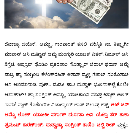
ದೆವಾಚ್ಯಾ ದಯೆನ್, ಆಮ್ಚ್ಯಾ ಗಾಂವಾಂತ್ ತಸಲಿ ಪರಿಸ್ಥಿತಿ ನಾ. ಕಿತ್ಲ್ಯಾಗೀ
ಮಾಪಾನ್ ಆನಿ ಮಟ್ಟಾನ್ ಆಮ್ಚೆ ಮಂಗ್ಳುರಿ ಯಾಜಕ್ ನಿತಳ್, ನಿರ್ಮಳ್ ಆನಿ
ಶಿಸ್ತೆಚೆ. ಅಪ್ರೂಪ್ ಥೊಡಿಂ ಪ್ರಕರಣಾಂ ಸೊಡ್ಲ್ಯಾರ್ ಜೆರಾಲ್ ಥರಾನ್ ಆಮ್ಚೆ
ಪಾದ್ರಿ ಹ್ಯಾ ಸಂಗ್ತಿಂನಿ ಕಳಂಕ್‍ರಹಿತ್ ಆಸಾತ್ ಮ್ಹಳ್ಳಿ ಗಜಾಲ್ ಸಂತೊಸಾಚಿ
ಆನಿ ಅಭಿಮಾನಾಚಿ. ಪುಣ್… ದುಡು! ಹಾ..! ದುಡ್ವಾಕ್ ಭುಲನಾತ್‍ಲ್ಲೆ ಕೊಣೀ
ಆಸಾತ್‍ಗೀ?! ಹ್ಯಾ ಸಂಗ್ತಿಂತ್ ಆಮ್ಚ್ಯಾ ಯಾಜಕಾಂನಿ ಮಾತ್ರ್ ಕಿತ್ಯಾಕ್ ಅಲಗ್
ರಾವಜೆ ಮ್ಹಣ್ ಕೊಣೆಂಯೀ ವಿಚಾರ್ಲ್ಯಾರ್ ಜಾಪ್ ದೀಂವ್ಕ್ ಕಷ್ಟ್.
ಆಜ್ ಜರ್
ಆಮ್ಚೊ ಲೋಕ್ ಯಾಜಕೀ ವರ್ಗಾಕ್ ದುರ್ಸತಾ ಆನಿ ಯೆಟ್ತಾ ತರ್ ತಾಕಾ
ಪ್ರಮುಖ್ ಕಾರಣ್‍ಂಚ್, ದುಡ್ವಾಚ್ಯಾ ಸಂಗ್ತಿಂತ್ ತಾಣಿಂ ಚಲ್ಚಿ ರೀತ್
ಮ್ಹಳ್ಳೆಂ