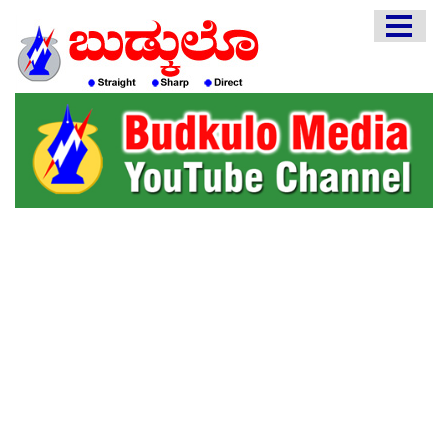
HOME
EDITORIAL
ENGLISH
KANNADA
INTERVIEWS
LITERATURE
ENTERTAINMENT
HEALTH
COMMUNITY