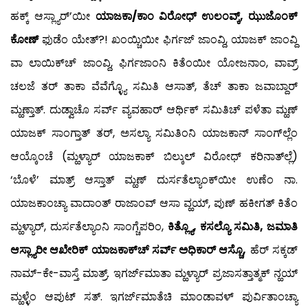
ಹಕ್ಕ್ ಆಸ್ಲ್ಯಾರ್’ಯೀ
ಯಾಜಕಾ/ಕಾಂ ವಿರೋಧ್ ಉಲಂವ್ಕ್, ಝುಜೊಂಕ್
ಕೋಣ್
ಫುಡೆಂ ಯೇತ್?! ಖಂಯ್ಚಿಯೀ ಫಿರ್ಗಜ್ ಜಾಂವ್ದಿ, ಯಾಜಕ್ ಜಾಂವ್ದಿ
ವಾ ಲಾಯಿಕ್‍ಚ್ ಜಾಂವ್ದಿ, ಫಿರ್ಗಜಾಂನಿ ಕಿತೆಂಯೀ ಯೋಜನಾಂ, ವಾವ್ರ್
ಚಲಜೆ ತರ್ ತಾಕಾ ವೆವೆಗ್ಳ್ಯೊ ಸಮಿತಿ ಆಸಾತ್, ತೆಚ್ ತಾಕಾ ಜವಾಬ್ದಾರ್
ಮ್ಹಣ್ತಾತ್. ದುಡ್ವಾಚೊ ಸರ್ವ್ ವ್ಯವಹಾರ್ ಆರ್ಥಿಕ್ ಸಮಿತಿಚ್ ಪಳೆತಾ ಮ್ಹಣ್
ಯಾಜಕ್ ಸಾಂಗ್ತಾತ್ ತರ್, ಅಸಲ್ಯಾ ಸಮಿತಿಂನಿ ಯಾಜಕಾನ್ ಸಾಂಗ್‍ಲ್ಲೆಂ
ಆಯ್ಕೊಂಚೆ (ಮ್ಹಳ್ಯಾರ್ ಯಾಜಕಾಕ್ ಬಿಲ್ಕುಲ್ ವಿರೋಧ್ ಕರಿನಾತ್‍ಲ್ಲೆ)
‘ಬೊಳೆ’ ಮಾತ್ರ್ ಆಸ್ತಾತ್ ಮ್ಹಣ್ ದುರ್ಸತೆಲ್ಯಾಂಕ್‍ಯೀ ಉಣೆಂ ನಾ.
ಯಾಜಕಾಂಚ್ಯಾ ವಾದಾಂತ್ ರಾಜಾಂವ್ ಆಸಾ ವ್ಹಯ್, ಪುಣ್ ಹಕೀಗತ್ ಕಿತೆಂ
ಮ್ಹಳ್ಯಾರ್, ದುರ್ಸತೆಲ್ಯಾಂನಿ ಸಾಂಗ್ಚೆಪರಿಂ,
ಕಿತ್ಲ್ಯೊ, ಕಸಲ್ಯೊ ಸಮಿತಿ, ಜಮಾತಿ
ಆಸ್ಲ್ಯಾರೀ ಆಖೇರಿಕ್ ಯಾಜಕಾಕ್‍ಚ್ ಸರ್ವ್ ಅಧಿಕಾರ್ ಆಸ್ಚೊ,
ಹೆರ್ ಸಕ್ಕಡ್
ನಾಮ್-ಕೇ-ವಾಸ್ತೆ ಮಾತ್ರ್. ಇಗರ್ಜ್‍ಮಾತಾ ಮ್ಹಳ್ಯಾರ್ ಪ್ರಜಾಸತ್ತಾತ್ಮಕ್ ನ್ಹಯ್
ಮ್ಹಳ್ಳೆಂ ಆಪುಟ್ ಸತ್. ಇಗರ್ಜ್‍ಮಾತೆಚಿ ಮಾಂಡಾವಳ್ ಪುರ್ವಿತಾಂಚ್ಯಾ