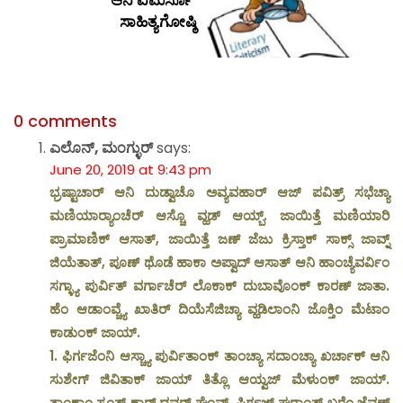
ಆನಿ ವಿಮರ್ಸೊ’
ಸಾಹಿತ್ಯಗೋಷ್ಠಿ
0 comments
ಎಲೊನ್, ಮಂಗ್ಳುರ್
says:
June 20, 2019 at 9:43 pm
ಭ್ರಷ್ಟಾಚಾರ್ ಆನಿ ದುಡ್ವಾಚೊ ಅವ್ಯವಹಾರ್ ಆಜ್ ಪವಿತ್ರ್ ಸಭೆಚ್ಯಾ
ಮಣಿಯಾರ‍್ಯಾಂಚೆರ್ ಆಸ್ಚೊ ವ್ಹಡ್ ಆಯ್ಬ್. ಜಾಯಿತ್ತೆ ಮಣಿಯಾರಿ
ಪ್ರಾಮಾಣಿಕ್ ಆಸಾತ್, ಜಾಯಿತ್ತೆ ಜಣ್ ಜೆಜು ಕ್ರಿಸ್ತಾಕ್ ಸಾಕ್ಸ್ ಜಾವ್ನ್
ಜಿಯೆತಾತ್, ಪೂಣ್ ಥೊಡೆ ಹಾಕಾ ಅಪ್ವಾದ್ ಆಸಾತ್ ಆನಿ ಹಾಂಚ್ಯೆವರ್ವಿಂ
ಸಗ್ಳ್ಯಾ ಪುರ್ವಿತ್ ವರ್ಗಾಚೆರ್ ಲೊಕಾಕ್ ದುಬಾವೊಂಕ್ ಕಾರಣ್ ಜಾತಾ.
ಹೆಂ ಆಡಾಂವ್ಚ್ಯೆ ಖಾತಿರ್ ದಿಯೆಸೆಜಿಚ್ಯಾ ವ್ಹಡಿಲಾಂನಿ ಜೊಕ್ತಿಂ ಮೆಟಾಂ
ಕಾಡುಂಕ್ ಜಾಯ್.
1. ಫಿರ್ಗಜೆಂನಿ ಆಸ್ಚ್ಯಾ ಪುರ್ವಿತಾಂಕ್ ತಾಂಚ್ಯಾ ಸದಾಂಚ್ಯಾ ಖರ್ಚಾಕ್ ಆನಿ
ಸುಶೇಗ್ ಜಿವಿತಾಕ್ ಜಾಯ್ ತಿತ್ಲೊ ಆಯ್ವಜ್ ಮೆಳುಂಕ್ ಜಾಯ್.
ತಾಂಕಾಂ ಸ್ವಂತ್ ಕಾರ್ ದವರ‍್ನ್ ಘೆಂವ್ಕ್, ಫಿರ್ಗಜ್ ಘರಾಂತ್ ಬರೆಂ ಜೆವಣ್