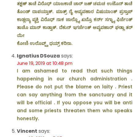
ತಕ್ಷಣ್ ತಾಚೆ ವಿರೊಧ್ ಯಾಜಕಾಚೆ ಚಾರ್ ಜಣ್ ಚಮಚ ಉಟೊನ್ ತಾಚೆ
ತೊಂಡ್ ದಾಪಯ್ತಾತ್. ಮಾತ್ರ್ ನೈ ಆವ್ಯವಹಾರ ವಿಷಯಾಂತ್ ಪ್ರಸ್ತಾಪ್
ಕಾಡ್ಲಲ್ಯಾ ವ್ಯಕ್ತಿ ವಿರೊಧ್ ನಾಕ ಜಾಲ್ಲ್ಯೊ ಖಬ್ರೊ ಕರ್ನ್ ಸಗ್ಳ್ಯಾ ಫಿರ್ಜೆಂತ್
ತಾಚೊ ಮಾನ್ ಕಾಡ್ತಾತ್. ದೆಕುನ್ ಇಗರ್ಜೆಂತ್ ಆವ್ಯವಹಾರ್ ಘಡ್ಲಾ ತರ್
ಯೀ
ಕೋಣಿ ಉಲೊವ್ನ್ಕ್ ಧಯ್ರ್ ಕರಿನಾ.
Ignatius DSouza
says:
June 19, 2019 at 10:48 pm
I am ashamed to read that such things
happening in our church administration .
Please do not put the blame on laity . Priest
can say anything from the sanctuary and it
will be official . If you oppose you will be anti
and some priests threaten them who speaks
honestly.
Vincent
says: