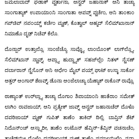
ಜಮಲಾಬಾದ್ ಘಡಾಕ್ ವ್ಹರ್ತಾನಾ, ಅನ್ವರ್ ಜಹಾನಾಕ್ ಅನಿ ತಾಚ್ಯಾ
ಸಾಂಗಾತ್ಯಾಕ್ ಉಪಾಯಾಂನಿ ಸಾಂಗಾತಾ ಆಪವ್ನ್ ವ್ಹರ್ಚೆಂ, ಆನಿ ತಾಂಕಾಂ
ಗಪ್‍ಚಿಪ್ ನಪಂಯ್ಚ್ ಕರ್ಚೆಂ ಮ್ಹಣ್, ಕೊತ್ವಾಲ್ ಅಹ್ಮದ್ ಸೆಲಿಮ್‍ಖಾನಾನ್
ನಿಮಾಣೊ ದೃಢ್ ನಿಚೆವ್ ಕೆಲೊ.
ದೊನ್ಪಾರ್ ಉತ್ರಾಲ್ಲೊ. ಸಾಂಜೆಚ್ಯೊ ಸಾವ್ಳ್ಯೊ ಲಾಂಬೊಂಕ್ ಲಾಗ್‍ಲ್ಲ್ಯೊ.
ಸೆಲಿಮ್‍ಖಾನ್ ನ್ಹಾವ್ನ್, ಆಪ್ಲ್ಯಾ ಹುದ್ದ್ಯಾಕ್ ಸಹಜ್‍ಲ್ಲೆಂ ನಿತಳ್ ನ್ಹೆಸಣ್
ದರ್ಬಾರಾನ್ ನ್ಹೆಸೊನ್ ಆನಿ ಅರ್ಧೆಂ ಮೈಲ್ ಪಯ್ಸ್ ಘಾಟ್ ಉಸ್ಳಾ ಸಾರ್ಕೊ
ಅತ್ತರ್ ಆಂಗಾರ್ ಶೆಣವ್ನ್, ಡೊನಾ ಆಂಜೆಲಾಚ್ಯಾ ಯೆಣ್ಯಾಕ್ ರಾಕೊನ್ ರಾವ್ಲೊ.
ಠಾಣ್ಯಾಂತ್ ಉರ್‌ಲ್ಲ್ಯಾ ತಾಚ್ಯಾ ದೊಗಾಂ ಶಿಪಾಯಾಂನಿ ಹಾತೆರಾಂ ಸಮೇತ್
ಲಾಗಿಂ ರಾವಜಾಯ್, ಆನಿ ಪ್ರತ್ಯೇಕ್ ಜಾವ್ನ್ ಅನ್ವರ್ ಜಹಾನಾಚೆರ್ ದೊಳೊ
ದವರಿಜಾಯ್ ಮ್ಹಣ್ ಗುಪಿತ್ ತಾಣೆಂ ತಾಕಿದ್ ದಿಲ್ಲಿ. ಬಾವ್ತಿಸ್ ಶೆಟ್
ನಿದೊನ್‍ಂಚ್ ಆಸ್ಲ್ಯಾರೀ, ತಾಣೆಂ ಉಟೊನ್ ಹೆವ್ಶಿನ್-ತೆವ್ಶಿನ್ ವಚನಾಚೆಂ,
ತಾಚೆರ್‌ಯೀ ದೊಳೊ ದವರಿಜಾಯ್ ಮ್ಹಣ್ ತಾಣೆಂ ಫರ್ಮಾಯಿಲ್ಲೆಂ. ನವ್ಯಾ