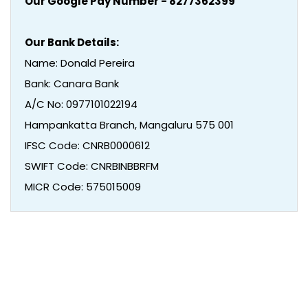
Our Google Pay Number - 8277362399
Our Bank Details:
Name: Donald Pereira
Bank: Canara Bank
A/C No: 0977101022194
Hampankatta Branch, Mangaluru 575 001
IFSC Code: CNRB0000612
SWIFT Code: CNRBINBBRFM
MICR Code: 575015009