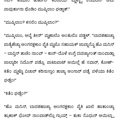
ಸರ್ವ್ ಕಾಮಾಂ ತುರ್ತಾನ್ ಕರಿಜಾಯ್ ಮ್ಹಳ್ಳ್ಯಾ ಉಮೆದಿನ್ ಆಮಿ
ವಾವುರ್ತಾನಾ ಥೊಡಿಂ ಮುಷ್ಕಿಲಾಂ ಘಡ್ತಾತ್.”
“ಮುಷ್ಕಿಲಾಂ? ಕಸಲಿಂ ಮುಷ್ಕಿಲಾಂ?”
“ಮುಷ್ಕಿಲಾಂ, ಆಬ್ಳೆ ತೀನ್” ಮ್ಹಣಾಲೊ ಅಂತುಲೊ ಪಡ್ವಳ್. “ಬಾದಶಹಾಚ್ಯಾ
ಪಾತ್ಯೆಣೆಚ್ಯಾ ಅಂಗರಕ್ಷಕಾಂ ಪೈಕಿ ಮ್ಹಜೊ ಸಹಾಯಕ್ ಜಾವ್ನಾಸ್ಚೊ ಹೊ ಮನಿಸ್
– ಬಾವ್ತಿಸ್ ತಾಚೆಂ ನಾಂವ್ – ಕಾನ್-ದೊಳೆ ಉಗ್ತೆ ದವರ್ಚ್ಯಾಂತ್ ನಾಂವಾಡ್ಲಾ
ಜಾಲ್ಯಾರೀ ನಿದೊನ್ ಪಡ್ಲೊ. ಪಾಟಾಪಾಟ್ ಆಯಿಲ್ಲೆ ಹೆ ಸವಾರ್, ಕೋಣ್-
ಕಿತೆಂ ಮ್ಹಳ್ಳೊ ವಿಚಾರ್ ಕರಿನಾಸ್ತಾಂ ತಾಚ್ಯಾ ಆಂಗಾರ್ ಪಡ್ಲೆ. ಪಳೆಯಾ ಕಿತೆಂ
ಘಡ್ಲೆಂ!”
“ಕಿತೆಂ ಘಡ್ಲೆಂ?”
“ಹೊ ಮನಿಸ್, ಬಾದಶಹಾಚ್ಯಾ ಅಂಗರಕ್ಷಕಾಂ ಪೈಕಿ ಖಾಲಿ ಹಾತಾಂಚ್ಯಾ
ತ್ರಾಣಾಕ್ ಭೋವ್ ನಾಂವಾಡ್‍ಲ್ಲೊ ಗ್ರಾಯ್ಕ್ – ತುಕಾ ಸೊಧುನ್ ಆಯಿಲ್ಲ್ಯಾ