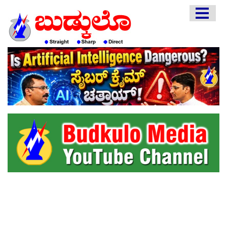
HOME
EDITORIAL
ENGLISH
KANNADA
INTERVIEWS
LITERATURE
ENTERTAINMENT
HEALTH
COMMUNITY