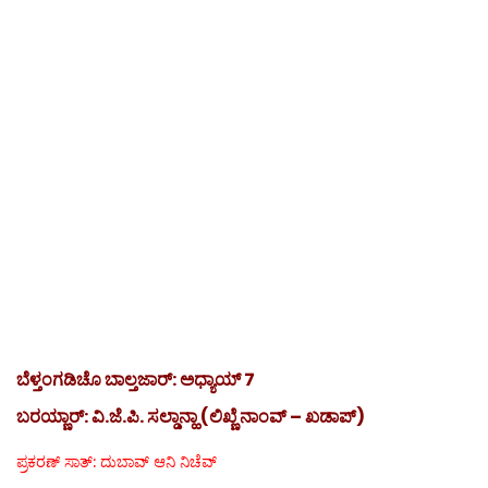
ಬೆಳ್ತಂಗಡಿಚೊ ಬಾಲ್ತಜಾರ್: ಅಧ್ಯಾಯ್ 7
ಬರಯ್ಣಾರ್: ವಿ.ಜೆ.ಪಿ. ಸಲ್ಡಾನ್ಹಾ (ಲಿಖ್ಣೆ ನಾಂವ್ – ಖಡಾಪ್)
ಪ್ರಕರಣ್ ಸಾತ್: ದುಬಾವ್ ಆನಿ ನಿಚೆವ್