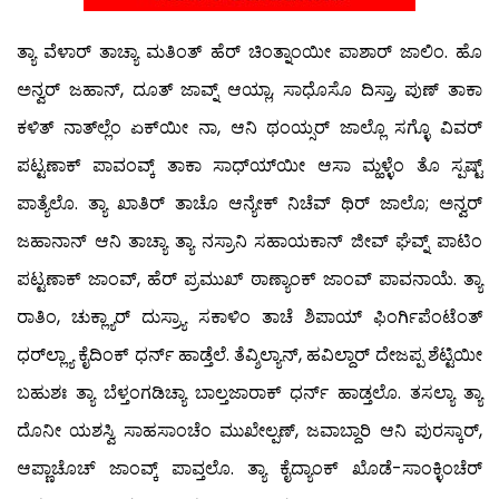
ತ್ಯಾ ವೆಳಾರ್ ತಾಚ್ಯಾ ಮತಿಂತ್ ಹೆರ್ ಚಿಂತ್ನಾಂಯೀ ಪಾಶಾರ್ ಜಾಲಿಂ. ಹೊ
ಅನ್ವರ್ ಜಹಾನ್, ದೂತ್ ಜಾವ್ನ್ ಆಯ್ಲಾ, ಸಾಧೊಸೊ ದಿಸ್ತಾ, ಪುಣ್ ತಾಕಾ
ಕಳಿತ್ ನಾತ್‍ಲ್ಲೆಂ ಏಕ್‍ಯೀ ನಾ, ಆನಿ ಥಂಯ್ಸರ್ ಜಾಲ್ಲೊ ಸಗ್ಳೊ ವಿವರ್
ಪಟ್ಟಣಾಕ್ ಪಾವಂವ್ಕ್ ತಾಕಾ ಸಾಧ್ಯ್‍ಯೀ ಆಸಾ ಮ್ಹಳ್ಳೆಂ ತೊ ಸ್ಪಷ್ಟ್
ಪಾತ್ಯೆಲೊ. ತ್ಯಾ ಖಾತಿರ್ ತಾಚೊ ಆನ್ಯೇಕ್ ನಿಚೆವ್ ಥಿರ್ ಜಾಲೊ; ಅನ್ವರ್
ಜಹಾನಾನ್ ಆನಿ ತಾಚ್ಯಾ ತ್ಯಾ ನಸ್ರಾನಿ ಸಹಾಯಕಾನ್ ಜೀವ್ ಘೆವ್ನ್ ಪಾಟಿಂ
ಪಟ್ಟಣಾಕ್ ಜಾಂವ್, ಹೆರ್ ಪ್ರಮುಖ್ ಠಾಣ್ಯಾಂಕ್ ಜಾಂವ್ ಪಾವನಾಯೆ. ತ್ಯಾ
ರಾತಿಂ, ಚುಕ್ಲ್ಯಾರ್ ದುಸ್ರ್ಯಾ ಸಕಾಳಿಂ ತಾಚೆ ಶಿಪಾಯ್ ಫಿಂರ್ಗಿಪೆಂಟೆಂತ್
ಧರ್‌ಲ್ಲ್ಯಾ ಕೈದಿಂಕ್ ಧರ್ನ್ ಹಾಡ್ತೆಲೆ. ತೆವ್ಶಿಲ್ಯಾನ್, ಹವಿಲ್ದಾರ್ ದೇಜಪ್ಪ ಶೆಟ್ಟಿಯೀ
ಬಹುಶಃ ತ್ಯಾ ಬೆಳ್ತಂಗಡಿಚ್ಯಾ ಬಾಲ್ತಜಾರಾಕ್ ಧರ್ನ್ ಹಾಡ್ತಲೊ. ತಸಲ್ಯಾ ತ್ಯಾ
ದೊನೀ ಯಶಸ್ವಿ ಸಾಹಸಾಂಚೆಂ ಮುಖೇಲ್ಪಣ್, ಜವಾಬ್ದಾರಿ ಆನಿ ಪುರಸ್ಕಾರ್,
ಆಪ್ಣಾಚೊಚ್ ಜಾಂವ್ಕ್ ಪಾವ್ತಲೊ. ತ್ಯಾ ಕೈದ್ಯಾಂಕ್ ಖೊಡೆ-ಸಾಂಕ್ಳಿಂಚೆರ್