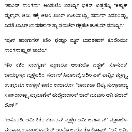
“ಹಾಂವ್ ಸಾಂಗನಾ” ಅಂತುಲೊ ಭಿತರ್ಲ್ಯಾ ಭಿತರ್ ಖಡ್ಕಡ್ಲೊ. “ಕಿತ್ಯಾಕ್
ಮ್ಹಳ್ಯಾರ್, ಆಮಿ ಚಿಕ್ಕೆ ಆದಿಂ ಖಬರ್ ಉಲಯಿಲ್ಲ್ಯಾ ಸರ್ದಾರ್ ಸಿಮಾಂವ್ಚ್ಯಾ
ವಿನತೆ ಖಾತಿರ್ ಬಾದಶಹಾನ್ ತ್ಯಾ ಘರಾಚೆರ್ ರಕ್ಷಣೆಚಿ ಹುಕುಮ್ ದವರ್ಲ್ಯಾ.”
“ಪುಣ್ ಹಾಂಗಾಸರ್ ಕಿತೆಂ ಘಡ್ಲಾಂ ಮ್ಹಣ್ ಬಾದಶಹಾಕ್ ಕೊಣೆಂಯೀ
ಸಾಂಗನಾತ್ಲ್ಯಾರ್ ಜಾಲೆಂ.”
“ತೆಂ ಕಶೆಂ ಸಾಂಗ್ಯೆತಾ” ಮ್ಹಣಾಲೊ ಅಂತುಲೊ ಪಡ್ವಳ್, ಸೊಸುಂಕ್
ಜಾಯ್ನಾಸ್ತಾಂ ಮ್ಹಳ್ಳೆಪರಿಂ. ಸರ್ದಾರ್ ಸಿಮಾಂವ್ನ್ ಆದಿಂ ಏಕ್ ಪಾವ್ಟಿಂ ಮ್ಹಳ್ಳ್ಯಾ
ಉತ್ರಾಂಚೊ ಉಗ್ಡಾಸ್ ತಾಣೆಂ ಉಚಾರ್ಲೊ: “ಬಾದಶಹಾ ಟಿಪ್ಪು ಸುಲ್ತಾನಾಚ್ಯಾ
ಸರ್ಕಾರಾಂತ್ಲ್ಯಾ ಪ್ರಾಮಾಣಿಕ್ ಹುದ್ದೆದಾರಾಂಕ್ ಚಾರ್ ಮುಖಾಂ ಆನಿ ಹಜಾರ್
ದೊಳೆ!”
“ಆಸೊಂದಿ. ಆಮಿ ಕಿತೆಂ ಕರ್ತಾಂವ್ ಮ್ಹಳ್ಳೆಂ ಆಮಿ ಜಾಣಾಂವ್” ಮ್ಹಣಾಲೊ,
ಮದಾಚ್ಯಾ ಉಚಾಂಬಳಾಯೆನ್ ಆಂದ್ಳೊ ಜಾಲ್ಲೊ ತೊ ಕೊತ್ವಾಲ್. “ಆನಿ ಆಮ್ಚಿ