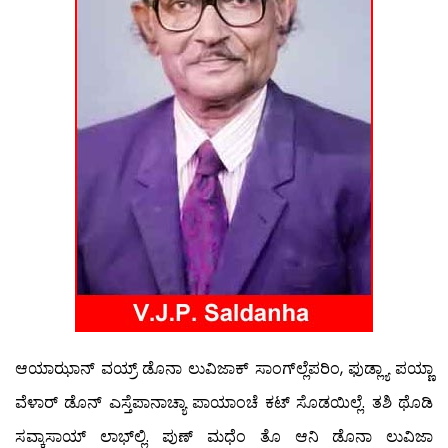
ಆಯಾಝಾನ್ ವಯ್ರ್ ಡೊನಾ ಲುವಿಜಾಕ್ ಸಾಂಗ್‍ಲ್ಲೆಪರಿಂ, ಫುಡ್ಲ್ಯಾ ಪಯ್ಣಾ
ವೆಳಾರ್ ಡೊನ್ ಎಸ್ತೆಪಾನಾಚ್ಯಾ ಪಾಯಾಂಚೆ ಕಟ್ ಸೊಡಯಿಲ್ಲೆ. ತಶಿ ಥೊಡಿ
ಸವ್ಕಾಸಾಯ್ ಲಾಭ್‍ಲ್ಲಿ. ಪುಣ್ ಮಧೆಂ ತೊ ಆನಿ ಡೊನಾ ಲುವಿಜಾ