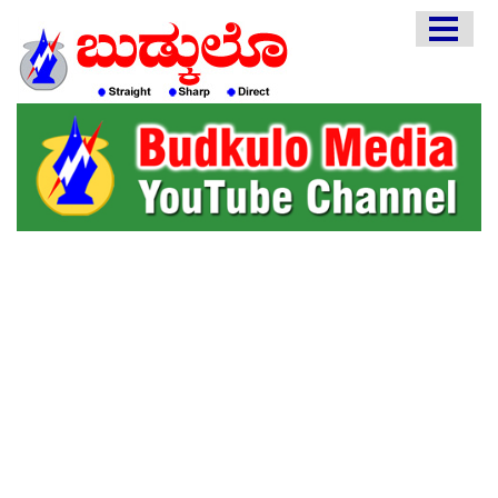
HOME
EDITORIAL
ENGLISH
KANNADA
INTERVIEWS
LITERATURE
ENTERTAINMENT
HEALTH
COMMUNITY