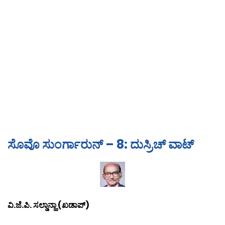
ಸೊವೊ ಸುಂರ್ಗಾರುನ್ – 8: ದುಸ್ರಿಚ್ ವಾಟ್
ವಿ.ಜೆ.ಪಿ. ಸಲ್ಡಾನ್ಹಾ (ಖಡಾಪ್)