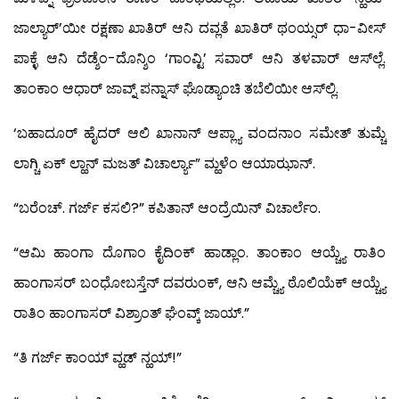
ಜಾಲ್ಯಾರ್’ಯೀ ರಕ್ಷಣಾ ಖಾತಿರ್ ಆನಿ ದವ್ಲತೆ ಖಾತಿರ್ ಥಂಯ್ಸರ್ ಧಾ-ವೀಸ್
ಪಾಕ್ಳೆ ಆನಿ ದೆಡ್ಶೆಂ-ದೊನ್ಶಿಂ ‘ಗಾಂವ್ಟಿ’ ಸವಾರ್ ಆನಿ ತಳವಾರ್ ಆಸ್‍ಲ್ಲೆ.
ತಾಂಕಾಂ ಆಧಾರ್ ಜಾವ್ನ್ ಪನ್ನಾಸ್ ಘೊಡ್ಯಾಂಚಿ ತಬೆಲಿಯೀ ಆಸ್‍ಲ್ಲಿ.
‘ಬಹಾದೂರ್ ಹೈದರ್ ಆಲಿ ಖಾನಾನ್ ಆಪ್ಲ್ಯಾ ವಂದನಾಂ ಸಮೇತ್ ತುಮ್ಚೆ
ಲಾಗ್ಚಿ ಏಕ್ ಲ್ಹಾನ್ ಮಜತ್ ವಿಚಾರ್ಲ್ಯಾ” ಮ್ಹಳೆಂ ಆಯಾಝಾನ್.
“ಬರೆಂಚ್. ಗರ್ಜ್ ಕಸಲಿ?” ಕಪಿತಾನ್ ಆಂದ್ರೆಯಿನ್ ವಿಚಾರ್ಲೆಂ.
“ಆಮಿ ಹಾಂಗಾ ದೊಗಾಂ ಕೈದಿಂಕ್ ಹಾಡ್ಲಾಂ. ತಾಂಕಾಂ ಆಯ್ಚ್ಯೆ ರಾತಿಂ
ಹಾಂಗಾಸರ್ ಬಂಧೋಬಸ್ತೆನ್ ದವರುಂಕ್, ಆನಿ ಆಮ್ಚ್ಯೆ ಠೊಲಿಯೆಕ್ ಆಯ್ಚ್ಯೆ
ರಾತಿಂ ಹಾಂಗಾಸರ್ ವಿಶ್ರಾಂತ್ ಘೆಂವ್ಕ್ ಜಾಯ್.”
“ತಿ ಗರ್ಜ್ ಕಾಂಯ್ ವ್ಹಡ್ ನ್ಹಯ್!”