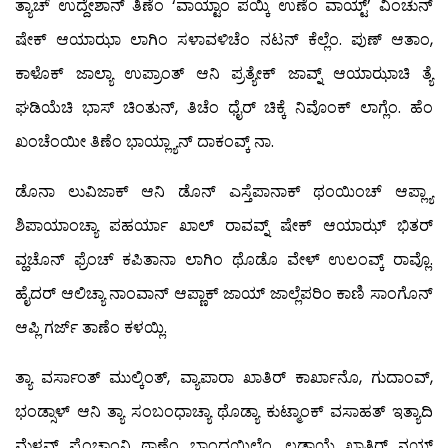
ತ್ಯಾಚ್ ಉದ್ದೇಶಾನ್ ತಿಣೆಂ ‘ವಾಯ್ಟಾಂ ಪಯ್ಕಿ ಉಣೆಂ ವಾಯ್ಟ್’ ವಿಂಚುನ್
ಷೇಕ್ ಆಯಾಝಾ ಲಾಗಿಂ ಸಳಾವಳಿಚೆಂ ನಟನ್ ಕೆಲ್ಲೆಂ. ಪುಣ್ ಆತಾಂ,
ಕಾಳೊಕ್ ಜಾಲ್ಯಾ ಉಪ್ರಾಂತ್ ಆನಿ ಪ್ರತ್ಯೇಕ್ ಜಾವ್ನ್ ಆಯಾಝಾಚಿ ತ್ಯೆ
ಘಡಿಯೆಚಿ ಭಾಸ್ ಚಿಂತುನ್, ತಿಚೆಂ ಧೈರ್ ಚಿಕ್ಕೆ ನಿವೊಂಕ್ ಲಾಗ್ಲೆಂ. ಹೆಂ
ಖಂಚೆಂಯೀ ತಿಣೆಂ ಭಾಯ್ಲ್ಯಾನ್ ದಾಕಂವ್ಕ್ ನಾ.
ಡೊನಾ ಲುವಿಜಾಕ್ ಆನಿ ಡೊನ್ ಎಸ್ತೆಪಾನಾಕ್ ಥಂಯಿಂಚ್ ಆಪ್ಲ್ಯಾ
ಶಿಪಾಯಾಂಚ್ಯಾ ಪಹರ್ಯಾ ಖಾಲ್ ರಾವವ್ನ್ ಷೇಕ್ ಆಯಾಝ್ ಭಿತರ್
ವ್ಹಚೊನ್ ಫ್ರೆಂಚ್ ಕಪಿತಾನಾ ಲಾಗಿಂ ಥೊಡೊ ವೇಳ್ ಉಲಂವ್ಕ್ ರಾವ್ಲೊ.
ಹೈದರ್ ಆಲಿಚ್ಯಾ ನಾಂವಾನ್ ಆಪ್ಣಾಕ್ ಜಾಯ್ ಜಾಲ್ಲೆಪರಿಂ ಕಾಣಿ ಸಾಂಗೊನ್
ಆಪ್ಲಿ ಗರ್ಜ್ ತಾಣೆಂ ಕಳಯ್ಲಿ.
ತ್ಯಾ ವರ್ಸಾಂತ್ ಮುಲ್ಕಿಂತ್, ವ್ಯಾಪಾರಾ ಖಾತಿರ್ ಕಾರ್ಖಾನೊ, ಗುದಾಂವ್,
ಭಂಡ್ಸಾಳ್ ಆನಿ ತ್ಯಾ ಸಂಬಂಧಾಚ್ಯಾ ಥೊಡ್ಯಾ ಕುಟ್ಮಾಂಕ್ ವಸಾಹತ್ ಇತ್ಯಾದಿ
ಮೆಳವ್ನ್ ಫ್ರೆಂಚಾಂನಿ ಠಾಣೆಂ ಬಾಂಧಯಿಲ್ಲೆಂ. ಲಡಾಯೆ ಖಾತಿರ್ ನ್ಹಯ್