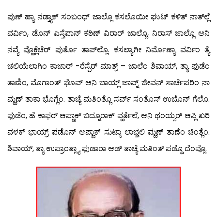
ಪುಣ್ ಹ್ಯಾ ನಡ್ತ್ಯಾಕ್ ಸಂಬಂಧ್ ಜಾಲ್ಲೊ ಕಸಲೊಯೀ ಘುಟ್ ಕಳಿತ್ ನಾತ್‍ಲ್ಲೆ
ವರ್ವಿಂ, ಡೊನ್ ಎಸ್ತೆಪಾನ್ ಕಠಿಣ್ ವಿರಾರ್ ಜಾಲ್ಲೊ, ನಿರಾಸ್ ಜಾಲ್ಲೊ ಆನಿ
ನವ್ಯೆ ವ್ಹೊಕ್ಲೆಚೆರ್ ಪುರ್ತೊ ತಾಪ್‍ಲ್ಲೊ. ಕಸಲ್ಯಾಗೀ ನಿರ್ಮೊಣ್ಯಾ ವರ್ವಿಂ ತ್ಯೆ
ಚಲಿಯೆಲಾಗಿಂ ಕಾಜಾರ್ -ರೆಸ್ಪೆರ್ ಮಾತ್ರ್ – ಜಾಲೆಂ ಶಿವಾಯ್, ತ್ಯಾ ಫುಡೆಂ
ತಾಣಿಂ, ಮೊಗಾಂತ್ ಘೊವ್ ಆನಿ ಬಾಯ್ಲ್ ಜಾವ್ನ್ ಜೀವನ್ ಸಾರ್ಚೆಪರಿಂ ನಾ
ಮ್ಹಣ್ ತಾಕಾ ಭೊಗ್ಲೆಂ. ತಾಚ್ಯೆ ಮತಿಂತ್ಲೊ ಸರ್ವ್ ಸಂತೊಸ್ ಉಬೊನ್ ಗೆಲೊ.
ಫುಡೆಂ, ಹೆ ಕಾಫರ್ ಆಪ್ಣಾಕ್ ಬಿದ್ನೂರಾಕ್ ವ್ಹರ್ತೆಲೆ, ಆನಿ ಥಂಯ್ಸರ್ ಆಪ್ಲಿ ಖರಿ
ವಳಕ್ ಭಾಯ್ರ್ ಪಡೊನ್ ಆಪ್ಣಾಕ್ ಸುಟ್ಕಾ ಲಾಭ್ತಲಿ ಮ್ಹಣ್ ತಾಣೆಂ ಚಿಂತ್ಲೆಂ.
ಶಿವಾಯ್, ತ್ಯಾ ಉಪ್ರಾಂತ್ಲ್ಯಾ ಫುಡಾರಾ ಆಡ್ ತಾಚ್ಯೆ ಮತಿಂತ್ ಪಡ್ದೊ ದೆಂವ್ಲೊ.