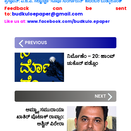
ಪ್ರಸ್ತಾವನ್: ವಿ.ಜೆ.ಪಿ. ಸಲ್ಡಾನ್ಹಾಚಿ ‘ಸೊವೊ ಸುಂರ್ಗಾರುನ್’ ಕಾದಂಬರಿ ಬುಡ್ಕುಲೊಂತ್
Feedback can be sent
to:
budkuloepaper@gmail.com
Like us at:
www.facebook.com/budkulo.epaper
PREVIOUS
ನಿರ್ಮೊಣೆಂ – 20: ಹಾಂವ್
ಚುಕೊನ್ ಪಡ್ಲೊಂ
NEXT
ಆಮ್ಚ್ಯಾ ಸಮುದಾಯಾ
ಖಾತಿರ್ ವೊಟಾಕ್ ರಾವ್ಲಾಂ:
ಅಶ್ವಿನ್ ಪಿರೇರಾ