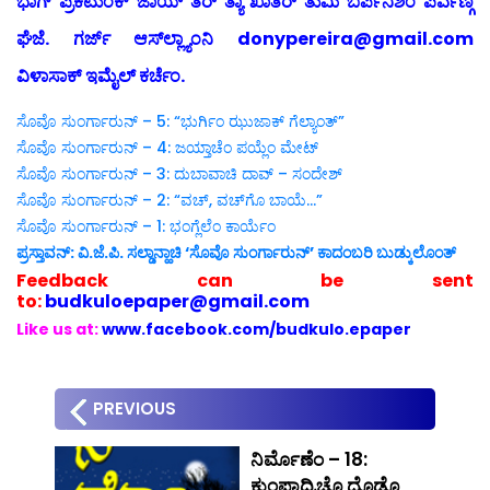
ಭಾಗ್ ಪ್ರಕಟುಂಕ್ ಜಾಯ್ ತರ್ ತ್ಯಾ ಖಾತಿರ್ ತುಮಿ ಬರ್ಪಿನಿಶಿಂ ಪರ್ವಣ್ಗಿ
ಘೆಜೆ. ಗರ್ಜ್ ಆಸ್‍ಲ್ಲ್ಯಾಂನಿ donypereira@gmail.com
ವಿಳಾಸಾಕ್ ಇಮೈಲ್ ಕರ್ಚೆಂ.
ಸೊವೊ ಸುಂರ್ಗಾರುನ್ – 5: “ಭುರ್ಗಿಂ ಝುಜಾಕ್ ಗೆಲ್ಯಾಂತ್”
ಸೊವೊ ಸುಂರ್ಗಾರುನ್ – 4: ಜಯ್ತಾಚೆಂ ಪಯ್ಲೆಂ ಮೇಟ್
ಸೊವೊ ಸುಂರ್ಗಾರುನ್ – 3: ದುಬಾವಾಚಿ ದಾವ್ – ಸಂದೇಶ್
ಸೊವೊ ಸುಂರ್ಗಾರುನ್ – 2: “ವಚ್, ವಚ್‍ಗೊ ಬಾಯೆ…”
ಸೊವೊ ಸುಂರ್ಗಾರುನ್ – 1: ಭಂಗ್ಲೆಲೆಂ ಕಾರ್ಯೆಂ
ಪ್ರಸ್ತಾವನ್: ವಿ.ಜೆ.ಪಿ. ಸಲ್ಡಾನ್ಹಾಚಿ ‘ಸೊವೊ ಸುಂರ್ಗಾರುನ್’ ಕಾದಂಬರಿ ಬುಡ್ಕುಲೊಂತ್
Feedback can be sent
to:
budkuloepaper@gmail.com
Like us at:
www.facebook.com/budkulo.epaper
PREVIOUS
ನಿರ್ಮೊಣೆಂ – 18:
ಕುಂಪಾದ್ರಿಚೊ ದೊಡೊ