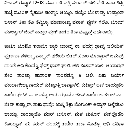
ನಿರ್ಜನ್ ರಸ್ತ್ಯಾರ್ 12-13 ವರ್ಸಾಂಚಿ ಎಕ್ಲಿ ಸುಂದರ್ ಚಲಿ ವೆಚಿ ತಾಕಾ ದಿಸ್ಲಿ.
ತಾಚ್ಯೆ ಮತಿಂತ್ ಸೈತಾನೀ ಚಿಂತ್ನಾಂ ಆಯ್ಲಿಂ. ಪಯ್ಲೆಂ ಬೊಳಾವ್ನ್, ಉಪ್ರಾಂತ್
ಬಳಾನ್ ತಿಕಾ ತೊ ತೆವ್ಶಿಲ್ಯಾ ಮಾಡಾಂಚ್ಯಾ ವನಾಕ್ ವ್ಹರ್ನ್ ಗೆಲೊ. ಬೋಬ್
ಮಾರ್ಲ್ಯಾರ್ ಜೀವ್ ಕಾಡ್ತಾಂ ಮ್ಹಣ್ ತಾಣೆಂ ತಿಕಾ ಭೆಷ್ಟಾವ್ನ್ ಥರ್ಥರಾಯ್ಲಿ.
ತಾಚೊ ಖೊಟೊ ಇರಾದೊ ಜ್ಯಾರಿ ಜಾಂವ್ಕ್ ನಾ. ಪಯ್ಸ್ ಥಾವ್ನ್, ಚಲಿಯೆಕ್
ವ್ಹರ್ತಾನಾ ಪಳೆಲ್ಲ್ಯಾ ಎಕ್ಲ್ಯಾನ್, ಘಡಿಯೆ ಭಿತರ್ ಹೆರಾಂ ಥೊಡ್ಯಾಂಕ್ ಜಮವ್ನ್,
ದಾಂಡೆ ಆನಿ ಕೊಯ್ತ್ಯೊ ಘೆವ್ನ್ ಧಾಡ್ ಘಾಲಿ. ಚಲಿ ಬಚಾವ್ ಜಾಲಿ. ಆಯಾಝ್
ಶೆಕಿಂ ತಾಂಚ್ಯಾ ಹಾತಾಂತ್ ಸಾಂಪಡ್ಲೊ. ತಿ ಚಲಿ, ಎಕಾ ಬರ್ಯಾ
ಮರ್ಯಾದಿಚ್ಯಾ ನಾಯರ್ ಕುಟ್ಮಾಂತ್ಲಿ ಜಾವ್ನಾಸ್‍ಲ್ಲಿ. ಕುಟ್ಮಾಕ್ ಲಜ್ ಜಾಯ್ನಾಶೆಂ
ತಾಣಿಂ ಘುಟ್ ಸಾಂಬಾಳ್ಳೊ. ಆಯಾಝಾಚೊ ಜೀವ್ ತಾಣಿಂ ಕಾಡುಂಕ್ ನಾ…
ಜೀವ್ ಕಾಡ್ಲ್ಯಾರ್, ತಾಕಾ ಫಾವೊ ಜಾಲ್ಲಿ ಶಿಕ್ಷಾ ಭೊಗುಂಕ್ ಆವ್ಕಾಸ್ ದಿಲ್ಲೆಪರಿಂ
ಜಾಯ್ನಾ. ದಾಂಡ್ಯಾಚೊ ಮಾರ್ ಬಸೊನ್, ಮತ್ ಚುಕೊನ್ ಪಡ್‍ಲ್ಲೆಕಡೆಂ
ಕೊಯ್ತ್ಯಾನ್ ಕಸಿ ಕರುನ್ ಥಂಯ್ಚ್ ತಾಣಿಂ ತಾಕಾ ಸೊಡ್ಲೊ. ಆನಿ ಹಶಿನಾ