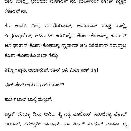
ಭಾಲಿ ಮಾರ್‍ಲ್ಲಿ. ಭಾಲಿಯೀ ಮೆಳೊಂಕ್ ನಾ. ಮನಿಸ್‍ಯೀ ಕೋಣ್ ಮ್ಹಳ್ಳೆಂ
ಕಳೊಂಕ್ ನಾ.
ತೆಂ ಕಾಮ್, ಪಿಶ್ಯಾ ಝಾಮೊರಿನಾನ್, ಆಮಾಲಾನ್ ಮತ್ತ್ ಜಾಲ್ಲ್ಯೆ
ಬುದ್ವಂತ್ಕಾಯೆನ್, ಜಟಾಪಟ್ ಕರಯಿಲ್ಲೆಂ. ಕೊಣಾ-ಕೊಣಾಚ್ಯಾ ಕರ್ಮಾನ್
ಆನಿ ಘಾತಾನ್ ಕೊಣಾ-ಕೊಣಾಚ್ಯಾ ಸ್ವಾರ್ಥಾನ್ ಆನಿ ಪಿಶೆಪಣಾನ್ ನಿರಾಪ್ರಾಧಿ
ಕೊಣಾ-ಕೊಣಾಚೊ ಜೀವ್ ಗೆಲ್ಲೊ.
ತಿತ್ಲೊ ಗಳ್ಪಾಶಿ, ಅಮಾನುಷ್, ಕ್ರೂರ್ ಆನಿ ಪಿಸೊ ಕಾಳ್ ತೊ!
ಪುಣ್ ಷೇಕ್ ಆಯಾಝಾಚಿ ಗಜಾಲ್?
ತಾಚಿ ಗಜಾಲ್ ಜಾಲ್ಲಿ ದುಸ್ರಿಚ್.
ತ್ಯಾಚ್ ಥೊಡ್ಯಾ ದಿಸಾ ಆದಿಂ, ತ್ಯೆ ಎಕ್ಯೆ ಮಾರೆಕಾರ್ ಸಾಂಜೆಚ್ಯಾ ವೆಳಾರ್
ಆಯಾಜ್, ಕಸಲ್ಯಾಗೀ ಕಾಮಾನ್… ವಾ, ಶಿಕಾರ್ ಸೊಧುನ್ ವೆತಾನಾ ತ್ಯಾ