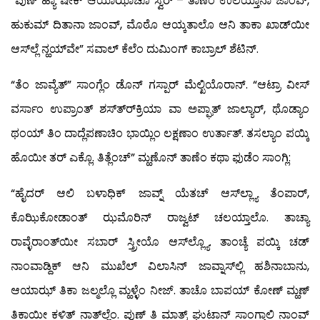
“ಪುಣ್ ಹ್ಯಾ ಷೇಕ್ ಆಯಾಝಾಚೊ ಸ್ವರ್ – ತಾಣೆಂ ಉಲಯ್ತಾನಾ ಜಾಂವ್,
ಹುಕುಮ್ ದಿತಾನಾ ಜಾಂವ್, ಮೊಠೊ ಆಯ್ಕತಾಲೊ ಆನಿ ತಾಕಾ ಖಾಡ್‍ಯೀ
ಆಸ್‍ಲ್ಲೆ ನ್ಹಯ್‍ವೇ” ಸವಾಲ್ ಕೆಲೆಂ ದುಮಿಂಗ್ ಕಾಬ್ರಾಲ್ ಶೆಟಿನ್.
“ತೆಂ ಜಾವ್ಯೆತ್” ಸಾಂಗ್ಲೆಂ ಡೊನ್ ಗಸ್ಪಾರ್ ಮೆಲ್ಖಿಯೊರಾನ್. “ಆಟ್ರಾ ವೀಸ್
ವರ್ಸಾಂ ಉಪ್ರಾಂತ್ ಶಸ್ತ್ರ್‍ಕ್ರಿಯಾ ವಾ ಅಪ್ಘಾತ್ ಜಾಲ್ಯಾರ್, ಥೊಡ್ಯಾಂ
ಥಂಯ್ ತಿಂ ದಾದ್ಲೆಪಣಾಚಿಂ ಭಾಯ್ಲಿಂ ಲಕ್ಷಣಾಂ ಉರ್ತಾತ್. ತಸಲ್ಯಾಂ ಪಯ್ಕಿ
ಹೊಯೀ ತರ್ ಎಕ್ಲೊ. ತಿತ್ಲೆಂಚ್” ಮ್ಹಣೊನ್ ತಾಣೆಂ ಕಥಾ ಫುಡೆಂ ಸಾಂಗ್ಲಿ:
“ಹೈದರ್ ಆಲಿ ಬಳಾಧಿಕ್ ಜಾವ್ನ್ ಯೆತಚ್ ಆಸ್‍ಲ್ಲ್ಯಾ ತೆಂಪಾರ್,
ಕೊಝಿಕೋಡಾಂತ್ ಝಮೊರಿನ್ ರಾಜ್ವಟ್ ಚಲಯ್ತಾಲೊ. ತಾಚ್ಯಾ
ರಾವ್ಳೆರಾಂತ್‍ಯೀ ಸಬಾರ್ ಸ್ತ್ರೀಯೊ ಆಸ್‍ಲ್ಲ್ಯೊ. ತಾಂಚ್ಯೆ ಪಯ್ಕಿ ಚಡ್
ನಾಂವಾಡ್ದಿಕ್ ಆನಿ ಮುಖೆಲ್ ವಿಲಾಸಿನ್ ಜಾವ್ನಾಸ್‍ಲ್ಲಿ ಹಶಿನಾಬಾನು,
ಆಯಾಝ್ ತಿಕಾ ಜಲ್ಮಲ್ಲೊ ಮ್ಹಳ್ಳೆಂ ನೀಜ್. ತಾಚೊ ಬಾಪಯ್ ಕೋಣ್ ಮ್ಹಣ್
ತಿಕಾಯೀ ಕಳಿತ್ ನಾತ್‍ಲ್ಲೆಂ. ಪುಣ್ ತಿ ಮಾತ್ರ್ ಘುಟಾನ್ ಸಾಂಗ್ತಾಲಿ ನಾಂವ್