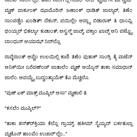
ಮ್ಹಣ್ ಪಾರ್ಕುಂಕ್ ಝಾಮೊರಿನ್ ಜಣಾಂಕ್ ಧಾಡಿತ್ ಜಾಲ್ಯಾರ್, ತಿಣೆಂ
ಸಾಂಪಡ್ಚೆಂ ಖಂಡಿತ್! ದೆಕುನ್, ಪಯಿಲ್ಲೆಂ ಆಪ್ಲ್ಯಾ ಬಿಡಾರಾಕ್ ತಿ ಧಾಂವ್ಲಿ,
ಥಂಯ್ಸರ್ ಭಿತರ್ಲ್ಯಾ ಕುಡಾಂತ್, ಅಸ್ವಸ್ಥ್ ಜಾವ್ನ್, ವಕ್ತಾಂ ಖಾವ್ನ್ ಆನಿ ಪಟ್ಟ್ಯೊ
ಬಾಂಧುನ್ ಆಯಾಝ್ ನಿದ್‍ಲ್ಲೊ.
ರಾವ್ಳೆರಾಂತ್ ಆಪ್ಣೆಂ ಉಲಯಿಲ್ಲಿ ಕಾಣಿ ತಿಣೆಂ ಪುತಾಕ್ ಸಾಂಗ್ಲಿ. ತ್ಯೆ ವಾಟೆನ್
ಆನಿಕ್‍ಯೀ ಬರೆಪಣ್‍ಂಚ್ ಜಾತಾಲೆಂ ಮ್ಹಣ್ ಆಯ್ಕೊನ್ ತಾಕಾ ಸಮಾಧಾನ್
ಜಾಲೆಂ. ಆವಯ್ಚ್ಯೆ ಬುದ್ವಂತ್ಕಾಯೆಕ್ ತೊ ಮೆಚ್ವಲೊ.
“ಪುಣ್ ಏಕ್ ಮಾತ್ರ್ ಮುಷ್ಕಿಲ್ ಆಸಾ” ಮ್ಹಣಾಲಿ ತಿ.
“ಕಸಲೆಂ ಮುಷ್ಕಿಲ್?”
“ತಾಕಾ ಶಸ್ತ್ರ್‍ಕ್ರಿಯಾ ಕೆಲ್ಲೊ ಗ್ರಾಯ್ಕ್, ಹಕೀಮ್ ಸೈಯ್ಯದ್ ಬರ್ಕತುಲ್ಲಾ
ಮ್ಹಣೊನ್ ಹಾಂವೆಂ ಉಚಾರ್’ಲ್ಲೆಂ…”