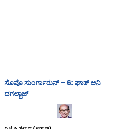
ಸೊವೊ ಸುಂರ್ಗಾರುನ್ – 6: ಘಾತ್ ಆನಿ
ದಗಲ್ಬಾಜ್
ವಿ.ಜೆ.ಪಿ. ಸಲ್ಡಾನ್ಹಾ (ಖಡಾಪ್)