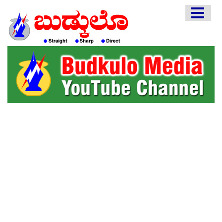
HOME
EDITORIAL
ENGLISH
KANNADA
INTERVIEWS
LITERATURE
ENTERTAINMENT
HEALTH
COMMUNITY