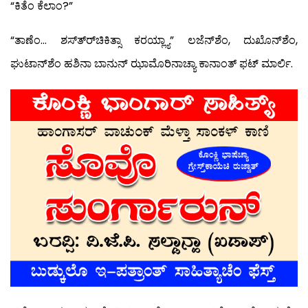
“ಕಿತೆಂ ಕೆಲಾಂ?”
“ತಾಣೆಂ… ಶಸ್ತ್ರ್‍ಚಿಕಿತ್ಸಾ ಕರಯ್ಲ್ಯಾ” ಲಜೆನ್‍ಶೆಂ, ದುಖೊನ್‍ಶೆಂ,
ಘುಟಾನ್‍ಶೆಂ ಹಶಿನಾ ಬಾನುನ್ ಝಾಮೊರಿನಾಚ್ಯಾ ಕಾನಾಂತ್ ಫಟ್ ಮಾರ್ಲಿ.