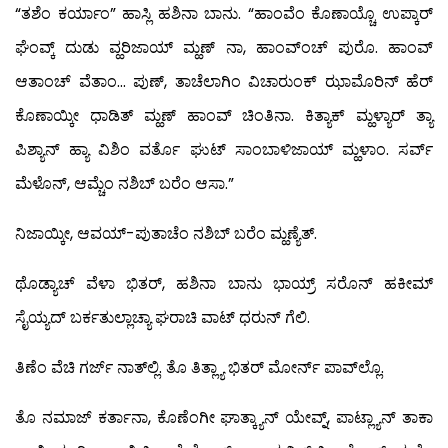
“ತಶೆಂ ಕರ್ಯಾಂ” ಹಾಸ್ಲಿ ಹಶಿನಾ ಬಾನು. “ಹಾಂವೆಂ ಕೊಣಾಯ್ಚೊ ಉಪ್ಕಾರ್
ಘೆಂವ್ಕ್ ದುಡು ವ್ಹರಿಜಾಯ್ ಮ್ಹಣ್ ನಾ, ಹಾಂವ್‍ಂಚ್ ಪುರೊ. ಹಾಂವ್
ಆತಾಂಚ್ ವೆತಾಂ… ಪುಣ್, ತಾಚೆಲಾಗಿಂ ವಿಚಾರುಂಕ್ ಝಾಮೊರಿನ್ ಹೆರ್
ಕೊಣಾಯ್ಕೀ ಧಾಡಿತ್ ಮ್ಹಣ್ ಹಾಂವ್ ಚಿಂತಿನಾ. ಕಿತ್ಯಾಕ್ ಮ್ಹಳ್ಯಾರ್ ತ್ಯಾ
ಪಿಶ್ಯಾನ್ ಹ್ಯಾ ವಿಶಿಂ ವರ್ತೊ ಘುಟ್ ಸಾಂಬಾಳಿಜಾಯ್ ಮ್ಹಳಾಂ. ಸರ್ವ್
ಮೆಳೊನ್, ಆಮ್ಚೆಂ ನಶಿಬ್ ಬರೆಂ ಆಸಾ.”
ನಿಜಾಯ್ಕೀ, ಆವಯ್-ಪುತಾಚೆಂ ನಶಿಬ್ ಬರೆಂ ಮ್ಹಣ್ಯೆತ್.
ಥೊಡ್ಯಾಚ್ ವೆಳಾ ಭಿತರ್, ಹಶಿನಾ ಬಾನು ಭಾಯ್ರ್ ಸರೊನ್ ಹಕೀಮ್
ಸೈಯ್ಯದ್ ಬರ್ಕತುಲ್ಲಾಚ್ಯಾ ಘರಾಚಿ ವಾಟ್ ಧರುನ್ ಗೆಲಿ.
ತಿಣೆಂ ವೆಚಿ ಗರ್ಜ್ ನಾತ್‍ಲ್ಲಿ. ತೊ ತಿತ್ಲ್ಯಾ ಭಿತರ್ ಮೋರ್ನ್ ಪಾವ್‍ಲ್ಲೊ.
ತೊ ನಮಾಜ್ ಕರ್ತಾನಾ, ಕೊಣೆಂಗೀ ಘಾತ್ಕ್ಯಾನ್ ಯೇವ್ನ್, ಪಾಟ್ಲ್ಯಾನ್ ತಾಕಾ