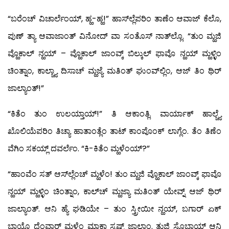
“ಬರೆಂಚ್ ವಿಚಾರ್ಲೆಂಯ್, ಹ್ಹ-ಹ್ಹ!” ಹಾಸ್‍ಲ್ಲೆಪರಿಂ ತಾಣೆಂ ಆವಾಜ್ ಕೆಲೊ,
ಪುಣ್ ತ್ಯಾ ಆವಾಜಾಂತ್ ವಿನೋದ್ ವಾ ಸಂತೊಸ್ ನಾತ್‍ಲ್ಲೊ. “ತುಂ ಮ್ಹಜಿ
ವ್ಹೊಕಾಲ್ ನ್ಹಯ್ – ವ್ಹೊಕಾಲ್ ಜಾಂವ್ಕ್ ಬಿಲ್ಕುಲ್ ಫಾವೊ ನ್ಹಯ್ ಮ್ಹಳ್ಳಿಂ
ಚಿಂತ್ನಾಂ, ಕಾಲ್ಚ್ಯಾ ದಿಸಾಚ್ ಮ್ಹಜ್ಯೆ ಮತಿಂತ್ ಘುಂವ್‍ಲ್ಲಿಂ, ಆಜ್ ತಿಂ ಥಿರ್
ಜಾಲ್ಯಾಂತ್!”
“ಕಿತೆಂ ತುಂ ಉಲಯ್ತಾಯ್!” ತಿ ಆಕಾಂತ್ಲಿ. ವಾರ್ಯಾಕ್ ಹಾಲ್ಚ್ಯೆ
ಖೊಲಿಯೆಪರಿಂ ತಿಚ್ಯಾ ಹಾತಾಂತ್ಲೆಂ ತಾಟ್ ಕಾಂಪೊಂಕ್ ಲಾಗ್ಲೆಂ. ತೆಂ ತಿಣೆಂ
ವೆಗಿಂ ಸಕಯ್ಲ್ ದವರ್ಲೆಂ. “ಕಿ-ಕಿತೆಂ ಮ್ಹಳೆಂಯ್?”
“ಹಾಂವೆಂ ಸತ್ ಆಸ್‍ಲ್ಲೆಂಚ್ ಮ್ಹಳೆಂ! ತುಂ ಮ್ಹಜಿ ವ್ಹೊಕಾಲ್ ಜಾಂವ್ಕ್ ಫಾವೊ
ನ್ಹಯ್ ಮ್ಹಳ್ಳಿಂ ಚಿಂತ್ನಾಂ, ಕಾಲ್‍ಚ್ ಮ್ಹಜ್ಯಾ ಮತಿಂತ್ ಯೇವ್ನ್ ಆಜ್ ಥಿರ್
ಜಾಲ್ಯಾಂತ್. ಆನಿ ಹ್ಯೆ ಘಡಿಯೇ – ತುಂ ಸ್ತ್ರೀಯೀ ನ್ಹಯ್, ಬಗಾರ್ ಏಕ್
ಬಾಯ್ಲೊ ದೆಂವ್ಚಾರ್ ಮ್ಹಳ್ಳೆಂ ಮ್ಹಾಕಾ ಸ್ಪಷ್ಟ್ ಜಾಲಾಂ. ತುಜಿ ಸೊಭಾಯ್ ಆನಿ