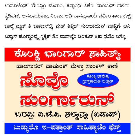
ಉಮಾಳೊನ್ ಯೆಂವ್ಚಿಂ ದುಖಾಂ, ಕಷ್ಟಾಂನಿ ತಿಣೆಂ ದಾಂಬುನ್ ಧರ್ಲಿಂ.
ಕೈದಿಪಣ್, ಅಸಹಾಯಕತಾ, ನಿರಾಶಾ ಆನಿ ನಾಸವ್ಕಸಾಯೆ ವರ್ವಿಂ ತಾಕಾ ಕಷ್ಟ್
ಜಾಲ್ಲೆ ಮ್ಹಣ್ ತಿ ಜಾಣಾಸ್‍ಲ್ಲಿ. ಪುಣ್ ತಿತ್ಲೆಚ್ ಸುಲಭಾಯೆನ್ ಪಾತ್ಯೆಣಿ ಆನಿ
ವಿಶ್ವಾಸ್ ಹೊಗ್ಡಾಂವ್ಚ್ಯೆ ಸ್ಥಿತ್ಯೆಕ್ ತೊ ಪಾವ್‍ಲ್ಲೆಂ ಚಿಂತುನ್ ತಿಕಾ ಧಖೊ ಬಸ್ಲೊ.