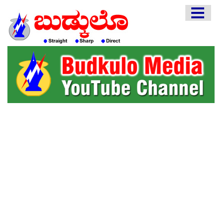
HOME
EDITORIAL
ENGLISH
KANNADA
INTERVIEWS
LITERATURE
ENTERTAINMENT
HEALTH
COMMUNITY