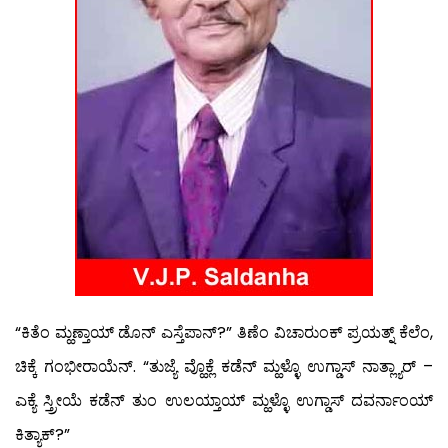
“ಕಿತೆಂ ಮ್ಹಣ್ತಾಯ್ ಡೊನ್ ಎಸ್ತೆಪಾನ್?” ತಿಣೆಂ ವಿಚಾರುಂಕ್ ಪ್ರಯತ್ನ್ ಕೆಲೆಂ,
ಚಿಕ್ಕೆ ಗಂಭೀರಾಯೆನ್. “ತುಜ್ಯೆ ವ್ಹೊಕ್ಲೆ ಕಡೆನ್ ಮ್ಹಳ್ಳೊ ಉಗ್ಡಾಸ್ ನಾತ್ಲ್ಯಾರ್ –
ಎಕ್ಯೆ ಸ್ತ್ರೀಯೆ ಕಡೆನ್ ತುಂ ಉಲಯ್ತಾಯ್ ಮ್ಹಳ್ಳೊ ಉಗ್ಡಾಸ್ ದವರ್ನಾಂಯ್
ಕಿತ್ಯಾಕ್?”