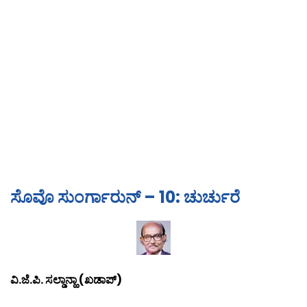
ಸೊವೊ ಸುಂರ್ಗಾರುನ್ – 10: ಚುರ್ಚುರೆ
ವಿ.ಜೆ.ಪಿ. ಸಲ್ಡಾನ್ಹಾ (ಖಡಾಪ್)