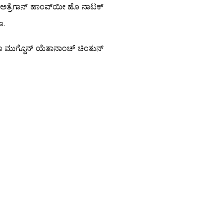
 ಅತ್ರೆಗಾನ್ ಹಾಂವ್‍ಯೀ ಹೊ ನಾಟಕ್
ೊ.
ಟೊ ಮುಗ್ದೊನ್ ಯೆತಾನಾಂಚ್ ಚಿಂತುನ್