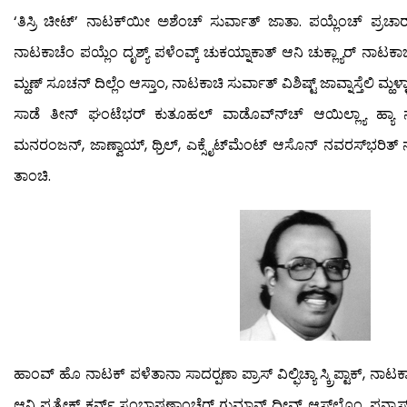
‘ತಿಸ್ರಿ ಚೀಟ್’ ನಾಟಕ್‍ಯೀ ಅಶೆಂಚ್ ಸುರ್ವಾತ್ ಜಾತಾ. ಪಯ್ಲೆಂಚ್ ಪ್ರಚಾರ್ ಕೆಲ
ನಾಟಕಾಚೆಂ ಪಯ್ಲೆಂ ದೃಶ್ಯ್ ಪಳೆಂವ್ಕ್ ಚುಕಯ್ನಾಕಾತ್ ಆನಿ ಚುಕ್ಲ್ಯಾರ್ ನಾಟಕಾಚಿ
ಮ್ಹಣ್ ಸೂಚನ್ ದಿಲ್ಲೆಂ ಆಸ್ತಾಂ, ನಾಟಕಾಚಿ ಸುರ್ವಾತ್ ವಿಶಿಷ್ಟ್ ಜಾವ್ನಾಸ್ತೆಲಿ ಮ್ಹಳ
ಸಾಡೆ ತೀನ್ ಘಂಟೆಭರ್ ಕುತೂಹಲ್ ವಾಡೊವ್ನ್‍ಚ್ ಆಯಿಲ್ಲ್ಯಾ ಹ್ಯಾ ನಾ
ಮನರಂಜನ್, ಜಾಣ್ವಾಯ್, ಥ್ರಿಲ್, ಎಕ್ಸೈಟ್‍ಮೆಂಟ್ ಆಸೊನ್ ನವರಸ್‍ಭರಿತ್ ನಾಟ
ತಾಂಚಿ.
ಹಾಂವ್ ಹೊ ನಾಟಕ್ ಪಳೆತಾನಾ ಸಾದರ್‍ಪಣಾ ಪ್ರಾಸ್ ವಿಲ್ಫಿಚ್ಯಾ ಸ್ಕ್ರಿಪ್ಟಾಕ್, ನಾಟ
ಆನಿ ಪ್ರತ್ಯೇಕ್ ಕರ್ನ್ ಸಂಭಾಷಣಾಂಚೆರ್ ಗುಮಾನ್ ದೀವ್ನ್ ಆಸ್‍ಲ್ಲೊಂ. ಪನ್ನ