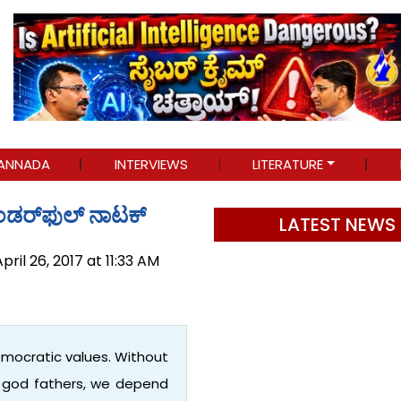
ANNADA
INTERVIEWS
LITERATURE
್, ವಂಡರ್‌ಫುಲ್ ನಾಟಕ್
LATEST NEWS
pril 26, 2017 at 11:33 AM
emocratic values. Without
r god fathers, we depend