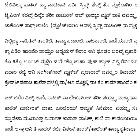
ಟೆಲಿಫಿಲ್ಮಾ ಖಾತಿರ್ ಹ್ಯಾ ನಾಟಕಾಚಿ ಪರ್ನಿ ಸ್ಕ್ರಿಪ್ಟ್ ಘೆವ್ನ್ ತೊ ಮ್ಹಜೆಲಾಗಿಂ
ಟೈಪಿಂಗ್ ಕರವ್ನ್ ದಿಲ್ಲೆಂ ತರೀ ವಾಚುಂಕ್ ಆಜ್ ಫಾಲ್ಯಾಂ ಮ್ಹಣ್ ಬಾಕಿ ದವರ್‍ಲ್
ಚಾಕೊಂಕ್ ಸಾಧ್ಯ್ ಜಾಲೆಂ. (ಮ್ಹಜೆಚ್‍ಲಾಗಿಂ ಆಸ್‍ಲ್ಲಿ ಸ್ಕ್ರಿಪ್ಟ್ ವಾಚುಂಕ್ ನಾ ಮ್ಹ
ವಿಲ್ಫಿಚ್ಯಾ ಸಾಹಿತಿಕ್ ತಾಂಕಿಚಿ, ತಾಚ್ಯಾ ಪದಾಂಚಿ, ನಾಟಕಾಂಚಿ, ಕಾಣಿಯಾಂಚಿ ವ್ಹ
ತ್ಯಾ ವಿಶಿಂ ಹಾಂವೆಂ ಜಾಯ್ತೆಂ ಅಧ್ಯಯನ್ ಕೆಲಾಂ ಆನಿ ಥೊಡೆಂ ಬರವ್ನ್ ಪ್ರಕಾಶಿ
ತೊ ಕಿತ್ಲೊ ಊಂಚ್ ಮ್ಹಳ್ಳೆಂ ಹರ್ಯೆಕ್ಲೊ ಜಾಣಾ. ಪುಣ್ ಹ್ಯಾಚ್ ವಿಲ್ಫಿ ರೆಬಿಂಬಸ
ಪದಾಂ ರಚ್ಪಿ ಆನಿ ಸಂಗೀತ್‍ಗಾರ್ ಮ್ಹಣ್‍ಚ್ ಪ್ರಚಾರಾರ್ ದವರ್‍ಲ್ಲೆಂ ಶಿವಾಯ್
ಶ್ರೇಷ್ಟ್‍ಪಣಾಚಿ ಕಾಲೆತ್ ವಳ್ಕಲ್ಲಿ ವಾ/ಆನಿ ಮೆಚ್ವಲ್ಲಿ ನಾ! ತೆಂ ಕಾಮ್ ಹಾಂವೆಂ ಕರಿ
ಏಕ್ ಬರೆಂ ಫಿಲ್ಮ್, ಕಾಣಿ, ನಾಟಕ್ ವಾ ಲೇಖನ್‍ಂಚ್ ತರೀ ಪಯ್ಲ್ಯಾ ವಾಕ್ಯಾ ಥಾವ್
ಕಾಲೆತ್ ಪಾರ್ಕುಂಕ್ ಜಾತಾ. ಖಂಚಿಂಯ್ ಅದ್ಭುತ್ ಸಿನೆಮಾಂ ಪಯ್ಲ್ಯಾ ಸೆ
ಸನ್ನಿವೇಶಾ ಮುಖಾಂತ್ರ್ ಸುರ್ವಾತ್ ಜಾತಾತ್. ನಾಟಕ್, ಕಾಣಿ ವಾ ಕಾದಂಬರಿಯೀ ತಶ
ಕಾಣಿ ಆಸ್ತಾ ಆನಿ ತಿ ಸಾದರ್ ಕರ್ಚಿ ವಿಶೇಸ್ ತಾಂಕ್/ತಾಲೆಂತ್ ತಾಚ್ಯಾ ಕೃತಿಕಾರ