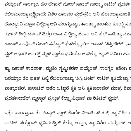
ಪಯ್ಲೆಂಚ್ ಸಾಂಗ್ತಾಂ, ಹೆಂ ಲೇಖನ್ ಪೋರ್ ಸಾದರ್ ಜಾಲ್ಲ್ಯಾ ನಾಟಕ್ ಪ್ರದರ್ಶನ
ರೆಬಿಂಬಸಾಚ್ಯಾ ವ್ಹಡ್ವಿಕಾಯೆ ವಿಶಿಂ ಹಾಂವೆಂ ಮ್ಹಜೆಸ್ತಕಿಂ ಆನಿ ಹೆರಾಂಚ್ಯಾ ಮಜ
ಥೊಡ್ಯಾಂನಿ ಮ್ಹಾಕಾ ವಿಲ್ಫಿಚ್ಯಾ ಆನಿ ಮಂಗ್ಳುರ್ಚ್ಯಾ, ತಾಂತ್ಲ್ಯಾ ತಾಂತುಂ ಕೊಂಕ್ಣ
ಝಳಕ್ ದಿಲ್ಲಿ, ದರ್ಶನ್ ದಿಲ್ಲೆಂ ಆಸಾ. ವಿಲ್ಫಿಚ್ಯಾ ಪದಾಂ ಆನಿ ಹೆರ್ ಸಾಹಿತ್ಯಾ 
ಕಾಳಾಕ್ ಪಾವೊನ್ ಗಜಾಲಿ ಸಮ್ಜೊನ್ ಘೆತ್‍ಲ್ಲ್ಯೊಯೀ ಆಸಾತ್. ‘ತಿಸ್ರಿ ಚೀಟ್’ ನಾಟ
ವ್ಹಡ್ ಆಧಾರ್ ಜಾಯ್ತ್ ಮ್ಹಣ್ ಮ್ಹಜೊ ಭರ್ವಸೊ ಆಸ್‍ಲ್ಲೊ. ತ್ಯಾಚ್ ವರ್ವಿಂ ಹಾಂ
ತ್ಯಾ ಎಕಾಚ್ ಕಾರಣಾಕ್, ಮ್ಹಜೆಂ ಸ್ಪಷ್ಟೀಕರಣ್ ಪಯ್ಲೆಂಚ್ ಸಾಂಗ್ಚೆಂ ಕಿತೆಂಗಿ
ಬರಯ್ತಾಂ ತೆಂ ಫಕತ್ ವಿಲ್ಫಿ ರೆಬಿಂಬಸಾಚ್ಯಾ ‘ತಿಸ್ರಿ ಚೀಟ್’ ನಾಟಕ್ ಕೃತಿಯೆಚ್ಯಾ 
ಪಾತ್ರಾಂಚೆರ್, ಕಾಳಾಚೆರ್ ಅಶೆಂ ಒಟ್ಟಾರೆ ಕೃತಿ ಆನಿ ಕೃತಿಕಾರಾಚೆರ್ ಮಾತ್ರ್. ಶಿವ
ಪ್ರದರ್ಶನಾಚೆರ್, ಮ್ಹಳ್ಯಾರ್ ಪ್ರಸ್ತುತ್ ಕೆಲ್ಲ್ಯಾ ವಿಧಾನ್ ವಾ ರಿತಿಚೆರ್ ನ್ಹಯ್.
ಇತ್ಲೆಂ ಸಾಂಗ್ತಾನಾ, ತೆಂ ಕಿತ್ಯಾಕ್ ಮ್ಹಣ್ ಕೊಣೀ ವಿಚಾರ್ತಿತ್ ತರ್, ತ್ಯಾ ವಿ
ನಾಟಕ್ ಪಯ್ಲೆಂಚ್ ಧ್ವನಿಮುದ್ರಿತ್ ಕೆಲ್ಲೊ ಆಸ್ತಾಂ, ತ್ಯಾ ವಿಶಿಂ ಪಯ್ಲೆಂಚ