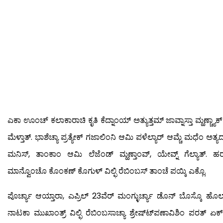
ಎಕಾ ಊಂಚ್ ಕಲಾಕಾರಾಚಿ ಕೃತಿ ಕೆದ್ನಾಂಯ್ ಅತ್ಯುತ್ತಮ್ ಜಾವ್ನಾಸ್ತಾ ಮ್ಹಣ್ಚ್ಯಾಕ್ ಆ
ಮೆಳ್ತಾತ್. ಭಾಶೆಚ್ಯಾ ಪ್ರತ್ಯೇಕ್ ಗಜಾಲಿಂನಿ ಆಮಿ ಪಳೆಲ್ಯಾರ್ ಆಮ್ಚೆ ಮಧೆಂ ಅತ್ಯದ್ಭ
ಮನಿಸ್, ತಾಂಕಾಂ ಆಮಿ ಲೆಜೆಂಡ್ ಮ್ಹಣ್ತಾಂವ್, ಯೇವ್ನ್ ಗೆಲ್ಯಾತ್. ಹರ್
ಮಾನ್ವೊಂಚೊ ಕೊಂಕಣ್ ಕೊಗುಳ್ ವಿಲ್ಫಿ ರೆಬಿಂಬಸ್ ತಾಂಚೆ ಪಯ್ಕಿ ಎಕ್ಲೊ.
ಪೊರ್ಚ್ಯಾ ಆಯ್ತಾರಾ, ಎಪ್ರಿಲ್ 23ವೆರ್ ಮಂಗ್ಳುರ್ಚ್ಯಾ ಡೊನ್ ಬೊಸ್ಕೊ ಹೊಲಾಂ
ನಾಟಕಾ ಮುಖಾಂತ್ರ್ ವಿಲ್ಫಿ ರೆಬಿಂಬಸಾಚ್ಯಾ ಶ್ರೇಷ್ಟ್‍ಪಣಾವಿಶಿಂ ಪರತ್ ಏಕ್ 