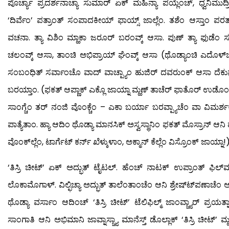
ಪೊರ್ಚ್ಯಾ ಪ್ರದರ್ಶನಾಚ್ಯಾ ಸುಮಾರ್ ಏಕ್ ಮಹಿನ್ಯಾ ಪಯ್ಲೆಂಚ್, ಧ್ವನಿಮುದ
‘ದಿರ್ವೆಂ’ ಪತ್ರಾಂತ್ ಸಂಪಾದಕೀಯ್ ಫಾಯ್ಸ್ ಜಾಲ್ಲೆಂ. ತಶೆಂ ಆಸ್ತಾಂ ಪ
ವಚನಾ. ತ್ಯಾ ವಿಶಿಂ ಮ್ಹಾಕಾ ಜರೂರ್ ಬರಂವ್ಕ್ ಆಸಾ. ಪುಣ್ ತ್ಯಾ ಫುಡೆಂ ಸ
ಚಲಂವ್ಕ್ ಆಸಾ, ತಾಂಚಿ ಅಭಿಪ್ರಾಯ್ ಘೆಂವ್ಕ್ ಆಸಾ (ಥೊಡ್ಯಾಂಚಿ ಎದೊಳ್‍ಚ್ ಘ
ಸಂಬಂಧಿತ್ ಸರ್ವಾಂಚೊ ವಾದ್ ವಾಚ್ಪ್ಯಾಂ ಹುಜಿರ್ ದವರುಂಕ್ ಆಸಾ ದೆಕುನ್
ಬರಯ್ತಾಂ. (ಫಕತ್ ಆಪ್ಣಾಕ್ ಎಕ್ಲೊ ಜಾಯ್ನಾ ಮ್ಹಣ್ ತಾಚೆರ್ ಫಾತೊರ್ ಉಡೊಂವ್ಚ್
ಸಾಂಗ್ಚೆಂ ತರ್ ನಂಜಿ ವೊಂಕ್ಚೆಂ – ಎಕಾ ಬರ್ಯಾ ಬರವ್ಪ್ಯಾಚೆಂ ವಾ ವಿಮರ್ಶ
ಪಾತ್ಯೆತಾಂ. ಹ್ಯಾ ಆದಿಂ ಥೊಡ್ಯಾ ಮಾನಸಿಕ್ ಅಸ್ವಸ್ಥಾನಿಂ ಫಕತ್ ಮೊಸ್ರಾನ್ ಆನ
ವೊಂಕ್‍ಲ್ಲೆಂ, ಟಾರ್ಗೆಟ್ ಕರ್ನ್ ಖೆಳ್ಕುಳಾಂ, ಅಕ್ಮಾನ್ ಕೆಲ್ಲೆಂ ವಿಸ್ರೊಂಕ್ ಜಾಯ್ನಾ!)
‘ತಿಸ್ರಿ ಚೀಟ್’ ಏಕ್ ಅದ್ಭುತ್ ಟೈಟಲ್. ಹೆಂಚ್ ನಾಟಕ್ ಉಪ್ರಾಂತ್ ಫಿಲ
ಲೊಕಾಮೊಗಾಳ್. ವಿಲ್ಫಿಚ್ಯಾ ಅದ್ಭುತ್ ತಾಲೆಂತಾಂಚೆಂ ಆನಿ ಶ್ರೇಷ್ಟ್‍ಪಣಾಚೆಂ ಆ
ಥೊಡ್ಯಾ ವರ್ಸಾಂ ಆದಿಂಚ್ ‘ತಿಸ್ರಿ ಚೀಟ್’ ಟೆಲಿಫಿಲ್ಮ್ ಜಾಂವ್ಚ್ಯಾರ್ ಪ್ರಯತ್ನಾಂ 
ಸಾಂಗಾತಿ ಆನಿ ಅಭಿಮಾನಿ ಜಾವ್ನಾಸ್ಚ್ಯಾ ಮಾನೆಸ್ತ್ ಡೊಲ್ಲಾಕ್ ‘ತಿಸ್ರಿ ಚೀಟ್’ ಮ