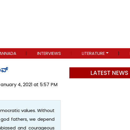
ANNADA
INTERVIEWS
LITERATURE
ಂವ್
LATEST NEWS
January 4, 2021 at 5:57 PM
emocratic values. Without
r god fathers, we depend
 unbiased and courageous