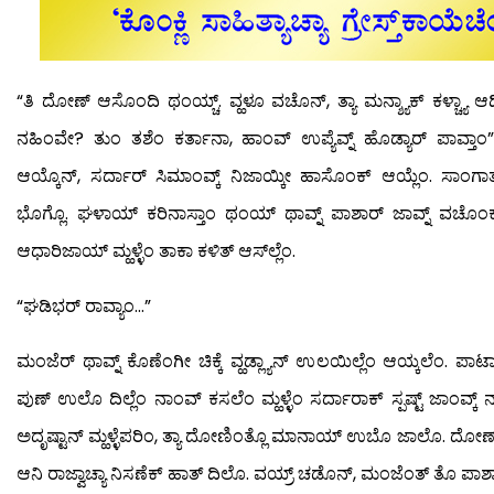
“ತಿ ದೋಣ್ ಆಸೊಂದಿ ಥಂಯ್ಚ್. ವ್ಹಳೂ ವಚೊನ್, ತ್ಯಾ ಮನ್ಶ್ಯಾಕ್ ಕಳ್ಚ್ಯಾ ಆದಿ
ನಹಿಂವೇ? ತುಂ ತಶೆಂ ಕರ್ತಾನಾ, ಹಾಂವ್ ಉಪ್ಯೆವ್ನ್ ಹೊಡ್ಯಾರ್ ಪಾವ್ತಾಂ
ಆಯ್ಕೊನ್, ಸರ್ದಾರ್ ಸಿಮಾಂವ್ಕ್ ನಿಜಾಯ್ಕೀ ಹಾಸೊಂಕ್ ಆಯ್ಲೆಂ. ಸಾಂ
ಭೊಗ್ಲೊ. ಘಳಾಯ್ ಕರಿನಾಸ್ತಾಂ ಥಂಯ್ ಥಾವ್ನ್ ಪಾಶಾರ್ ಜಾವ್ನ್ ವಚೊಂಕ
ಆಧಾರಿಜಾಯ್ ಮ್ಹಳ್ಳೆಂ ತಾಕಾ ಕಳಿತ್ ಆಸ್‍ಲ್ಲೆಂ.
“ಘಡಿಭರ್ ರಾವ್ಯಾಂ…”
ಮಂಜೆರ್ ಥಾವ್ನ್ ಕೊಣೆಂಗೀ ಚಿಕ್ಕೆ ವ್ಹಡ್ಲ್ಯಾನ್ ಉಲಯಿಲ್ಲೆಂ ಆಯ್ಕಲೆಂ
ಪುಣ್ ಉಲೊ ದಿಲ್ಲೆಂ ನಾಂವ್ ಕಸಲೆಂ ಮ್ಹಳ್ಳೆಂ ಸರ್ದಾರಾಕ್ ಸ್ಪಷ್ಟ್ ಜಾಂವ್ಕ್ ನ
ಅದೃಷ್ಟಾನ್ ಮ್ಹಳ್ಳೆಪರಿಂ, ತ್ಯಾ ದೋಣಿಂತ್ಲೊ ಮಾನಾಯ್ ಉಬೊ ಜಾಲೊ. ದೋಣ್ ತಾ
ಆನಿ ರಾಜ್ವಾಚ್ಯಾ ನಿಸಣೆಕ್ ಹಾತ್ ದಿಲೊ. ವಯ್ರ್ ಚಡೊನ್, ಮಂಜೆಂತ್ ತೊ ಪಾ