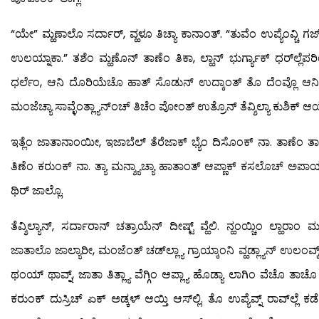
“ಯೇ” ಮ್ಹಣಾಲೊ ಸರ್ದಾರ್, ವ್ಹಳೂ ತಿಚ್ಯಾ ಕಾನಾಂತ್. “ತುವೆಂ ಉಪ್ಯೆಂವ್ಚಿ ಗ
ಉಲಯ್ನಾಕಾ.” ತಶೆಂ ಮ್ಹಣೊನ್ ತಾಣೆಂ ತಿಕಾ, ಲ್ಹಾನ್ ಭುರ್ಗ್ಯಾಕ್ ಧರ್‌ಲ್ಲೆಪರಿ
ಧರ್ಲೆಂ, ಆನಿ ದೊರಿಯೆಚೊ ಹಾತ್ ಸೊಡುನ್ ಉದ್ಕಾಂತ್ ತೊ ದೆಂವ್ಲೊ ಆನ
ಮಂಜೆಚ್ಯಾ ಸಾವ್ಳೆಂತ್ಲ್ಯಾನ್‍ಂಚ್ ತಿಚೆಂ ಪೋಂತ್ ಉತ್ರೊನ್ ತೆವ್ಶಿಲ್ಯಾ ಕುಶಿಕ್ ಆಯ
ಇತ್ಲೆಂ ಜಾತಾನಾಂಯೀ, ಇಜಾಬೆಲ್ ತೆರೆಜಾಕ್ ಭ್ಯೆಂ ದಿಸೊಂಕ್ ನಾ. ತಾಣೆಂ ತ
ತಿಣೆಂ ಕರುಂಕ್ ನಾ. ತ್ಯಾ ಮನ್ಶ್ಯಾಚ್ಯಾ ಹಾತಾಂತ್ ಆಪ್ಣಾಕ್ ಕಸಲೊಚ್ ಅಪಾಯ್
ಥಿರ್ ಜಾಲ್ಲೊ.
ತೆವ್ಶಿಲ್ಯಾನ್, ಸರ್ದಾರಾನ್ ಚತ್ರಾಯೆನ್ ದೀಷ್ಟ್ ವ್ಹೆಲಿ. ನ್ಹಂಯ್ಚಿಂ ಲ್ಹ
ಜಾತಾಲೊ ಜಾಲ್ಯಾರೀ, ಮಂಜೆಂತ್ ಚಡ್‍ಲ್ಲ್ಯಾ ಗ್ರಾಯ್ಕಾಂನಿ ವ್ಹಡ್ಲ್ಯಾನ್ ಉಲಂವ್ಕ
ಥಂಯ್ ಥಾವ್ನ್, ಜಾತಾ ತಿತ್ಲ್ಯಾ ವೆಗ್ಗಿಂ ಆಪ್ಲ್ಯಾ ಹೊಡ್ಯಾ ಲಾಗಿಂ ವೆಚೊ ತಾಚ
ಕರುಂಕ್ ದುಸ್ರಿಚ್ ಏಕ್ ಅಡ್ಕಳ್ ಆಯ್ತಿ ಆಸ್‍ಲ್ಲಿ. ತೊ ಉಪ್ಯೆವ್ನ್ ರಾವ್‍ಲ್ಲೆ 