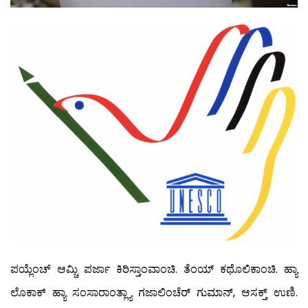
ಪಯ್ಲೆಂಚ್ ಆಮ್ಚಿ ಪರ್ಜಾ ಕಿರಿಸ್ತಾಂವಾಂಚಿ. ತೆಂಯ್ ಕಥೊಲಿಕಾಂಚಿ. ಹ್ಯಾ
ಲೊಕಾಕ್ ಹ್ಯಾ ಸಂಸಾರಾಂತ್ಲ್ಯಾ ಗಜಾಲಿಂಚೆರ್ ಗುಮಾನ್, ಆಸಕ್ತ್ ಉಣಿ.