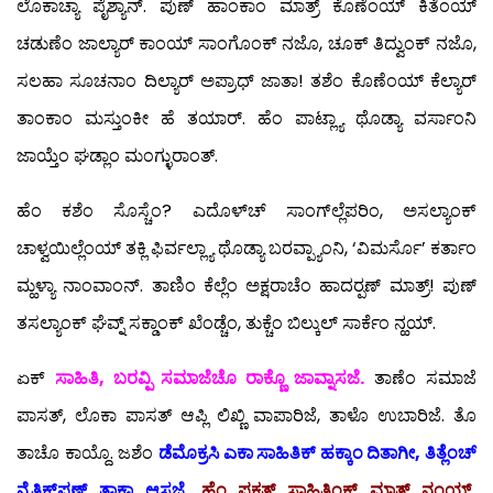
ಲೊಕಾಚ್ಯಾ ಪೈಶ್ಯಾನ್. ಪುಣ್ ಹಾಂಕಾಂ ಮಾತ್ರ್ ಕೊಣೆಂಯ್ ಕಿತೆಂಯ್
ಚಡುಣೆಂ ಜಾಲ್ಯಾರ್ ಕಾಂಯ್ ಸಾಂಗೊಂಕ್ ನಜೊ, ಚೂಕ್ ತಿದ್ವುಂಕ್ ನಜೊ,
ಸಲಹಾ ಸೂಚನಾಂ ದಿಲ್ಯಾರ್ ಅಪ್ರಾಧ್ ಜಾತಾ! ತಶೆಂ ಕೊಣೆಂಯ್ ಕೆಲ್ಯಾರ್
ತಾಂಕಾಂ ಮಸ್ತುಂಕೀ ಹೆ ತಯಾರ್. ಹೆಂ ಪಾಟ್ಲ್ಯಾ ಥೊಡ್ಯಾ ವರ್ಸಾಂನಿ
ಜಾಯ್ತೆಂ ಘಡ್ಲಾಂ ಮಂಗ್ಳುರಾಂತ್.
ಹೆಂ ಕಶೆಂ ಸೊಸ್ಚೆಂ? ಎದೊಳ್‍ಚ್ ಸಾಂಗ್‍ಲ್ಲೆಪರಿಂ, ಅಸಲ್ಯಾಂಕ್
ಚಾಳ್ವಯಿಲ್ಲೆಂಯ್ ತಕ್ಲಿ ಫಿರ್ವಲ್ಲ್ಯಾ ಥೊಡ್ಯಾ ಬರವ್ಪ್ಯಾಂನಿ, ‘ವಿಮರ್ಸೊ’ ಕರ್ತಾಂ
ಮ್ಹಳ್ಯಾ ನಾಂವಾಂನ್. ತಾಣಿಂ ಕೆಲ್ಲೆಂ ಅಕ್ಷರಾಚೆಂ ಹಾದರ್‍ಪಣ್ ಮಾತ್ರ್! ಪುಣ್
ತಸಲ್ಯಾಂಕ್ ಘೆವ್ನ್ ಸಕ್ಡಾಂಕ್ ಖೆಂಡ್ಚೆಂ, ತುಕ್ಚೆಂ ಬಿಲ್ಕುಲ್ ಸಾರ್ಕೆಂ ನ್ಹಯ್.
ಏಕ್
ಸಾಹಿತಿ, ಬರವ್ಪಿ ಸಮಾಜೆಚೊ ರಾಕ್ಣೊ ಜಾವ್ನಾಸಜೆ.
ತಾಣೆಂ ಸಮಾಜೆ
ಪಾಸತ್, ಲೊಕಾ ಪಾಸತ್ ಆಪ್ಲಿ ಲಿಖ್ಣಿ ವಾಪಾರಿಜೆ, ತಾಳೊ ಉಬಾರಿಜೆ. ತೊ
ತಾಚೊ ಕಾಯ್ದೊ. ಜಶೆಂ
ಡೆಮೊಕ್ರಸಿ ಎಕಾ ಸಾಹಿತಿಕ್ ಹಕ್ಕಾಂ ದಿತಾಗೀ, ತಿತ್ಲೆಂಚ್
ನೈತಿಕ್‍ಪಣ್ ತಾಕಾ ಆಸಜೆ.
ಹೆಂ ಫಕತ್ ಸಾಹಿತಿಂಕ್ ಮಾತ್ರ್ ನಂಯ್,