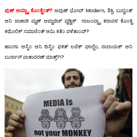
ಪುಣ್ ಆಮ್ಚ್ಯಾ ಕೊಂಕ್ಣೆಂತ್?
ಆಪುಣ್ ಭೋವ್ Modern, ಶಿಕ್ಪಿ, ಬುದ್ವಂತ್
ಆನಿ ಜಾಣಾರಿ ಮ್ಹಣ್ ಆಪ್ಣಾಚಿಚ್ ವ್ಹಡ್ವಿಕ್ ಗಾಜಂವ್ಚ್ಯಾ ಕರಾವಳಿ ಕೊಂಕ್ಣಿ
ಕಥೊಲಿಕ್ ಸಮಾಜೆಂತ್ ಆಮಿ ಕಿತೆಂ ಪಳೆತಾಂವ್?
ಹಾಂಗಾ ಆಸ್ಚೆಂ ಆನಿ ದಿಸ್ಚೆಂ ಫಕತ್ ಲಜೆಕ್ ಘಾಲ್ಚೆಂ, ನಾಲಾಯಕ್ ಆನಿ
ಬುರ್ನಾಸ್ ವಾತಾವರಣ್ ಮಾತ್ರ್?!?