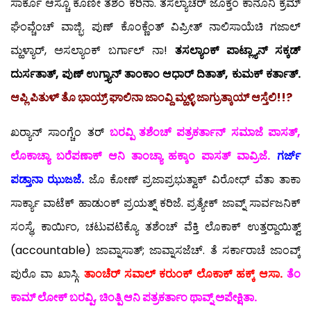
ಸಾರ್ಕೊ ಆಸ್ಚೊ ಕೊಣೀ ತಶೆಂ ಕರಿನಾ. ತಸಲ್ಯಾಚೆರ್ ಜೊಕ್ತೆಂ ಕಾನೂನಿ ಕ್ರಮ್
ಘೆಂವ್ಚೆಂಚ್ ವಾಜ್ಭಿ. ಪುಣ್ ಕೊಂಕ್ಣೆಂತ್ ವಿಪ್ರೀತ್ ನಾಲಿಸಾಯೆಚಿ ಗಜಾಲ್
ಮ್ಹಳ್ಯಾರ್, ಅಸಲ್ಯಾಂಕ್ ಬರ್ಗಾಲ್ ನಾ!
ತಸಲ್ಯಾಂಕ್ ಪಾಟ್ಲ್ಯಾನ್ ಸಕ್ಕಡ್
ದುರ್ಸತಾತ್, ಪುಣ್ ಉಗ್ತ್ಯಾನ್ ತಾಂಕಾಂ ಆಧಾರ್ ದಿತಾತ್,
ಕುಮಕ್ ಕರ್ತಾತ್.
ಆಪ್ಲಿ ಪಿತುಳ್ ತೊ ಭಾಯ್ರ್ ಘಾಲಿನಾ ಜಾಂವ್ದಿ ಮ್ಹಳ್ಳಿ ಜಾಗ್ರುತ್ಕಾಯ್ ಆಸ್ತೆಲಿ!!?
ಖರ್‍ಯಾನ್ ಸಾಂಗ್ಚೆಂ ತರ್
ಬರವ್ಪಿ ತಶೆಂಚ್ ಪತ್ರಕರ್ತಾನ್ ಸಮಾಜೆ ಪಾಸತ್,
ಲೊಕಾಚ್ಯಾ ಬರೆಪಣಾಕ್ ಆನಿ ತಾಂಚ್ಯಾ ಹಕ್ಕಾಂ ಪಾಸತ್ ವಾವ್ರಿಜೆ.
ಗರ್ಜ್
ಪಡ್ತಾನಾ ಝುಜಜೆ.
ಜೊ ಕೋಣ್ ಪ್ರಜಾಪ್ರಭುತ್ವಾಕ್ ವಿರೋಧ್ ವೆತಾ ತಾಕಾ
ಸಾರ್ಕ್ಯಾ ವಾಟೆಕ್ ಹಾಡುಂಕ್ ಪ್ರಯತ್ನ್ ಕರಿಜೆ. ಪ್ರತ್ಯೇಕ್ ಜಾವ್ನ್ ಸಾರ್ವಜನಿಕ್
ಸಂಸ್ಥೆ, ಕಾರ್ಯಿಂ, ಚಟುವಟಿಕ್ಯೊ ತಶೆಂಚ್ ವೆಕ್ತಿ ಲೊಕಾಕ್ ಉತ್ತರ್‍ದಾಯಿತ್ವ್
(accountable) ಜಾವ್ನಾಸಾತ್; ಜಾವ್ನಾಸಜೆಚ್. ತೆ ಸರ್ಕಾರಾಚೆ ಜಾಂವ್ಕ್
ಪುರೊ ವಾ ಖಾಸ್ಗಿ.
ತಾಂಚೆರ್ ಸವಾಲ್ ಕರುಂಕ್ ಲೊಕಾಕ್ ಹಕ್ಕ್ ಆಸಾ.
ತೆಂ
ಕಾಮ್ ಲೋಕ್ ಬರವ್ಪಿ, ಚಿಂತ್ಪಿ ಆನಿ ಪತ್ರಕರ್ತಾಂ ಥಾವ್ನ್ ಅಪೇಕ್ಷಿತಾ.