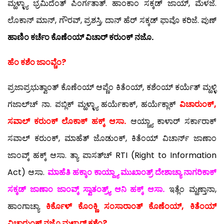
ಮ್ಹಳ್ಳ್ಯಾ ಭ್ರಮಿದೆಂತ್ ಪಿಂರ್ಗತಾತ್. ಹಾಂಕಾಂ ಸಕ್ಕಡ್ ಜಾಯ್, ಮೆಳಜೆ.
ಲೊಕಾನ್ ಮಾನ್, ಗೌರವ್, ಪ್ರಶಸ್ತಿ, ದಾನ್ ಹೆರ್ ಸಕ್ಕಡ್ ಫಾವೊ ಕರಿಜೆ. ಪುಣ್
ಹಾಣಿಂ ಕರ್ಚೆಂ ಕೊಣೆಂಯ್ ವಿಚಾರ್ ಕರುಂಕ್ ನಜೊ.
ಹೆಂ ಕಶೆಂ ಜಾಂವ್ಚೆಂ?
ಪ್ರಜಾಪ್ರಭುತ್ವಾಂತ್ ಕೊಣೆಂಯ್ ಆಪ್ಣೆಂ ಕಿತೆಂಯ್, ಕಶೆಂಯ್ ಕರ್ಯೆತ್ ಮ್ಹಳ್ಳಿ
ಗಜಾಲ್‍ಚ್ ನಾ. ಪಬ್ಲಿಕ್ ಮ್ಹಳ್ಳ್ಯಾ ಹರ್ಯೆಕಾಕ್, ಹರ್ಯೆಕ್ಲಾಕ್
ವಿಚಾರುಂಕ್,
ಸವಾಲ್ ಕರುಂಕ್ ಲೊಕಾಕ್ ಹಕ್ಕ್ ಆಸಾ.
ಆಯ್ಚ್ಯಾ ಕಾಳಾರ್ ಸರ್ಕಾರಾಕ್
ಸವಾಲ್ ಕರುಂಕ್, ಮಾಹೆತ್ ಜೊಡುಂಕ್, ಕಿತೆಂಯ್ ವಿಚಾರ್ನ್ ಜಾಣಾಂ
ಜಾಂವ್ಕ್ ಹಕ್ಕ್ ಆಸಾ. ತ್ಯಾ ಪಾಸತ್‍ಚ್ RTI (Right to Information
Act) ಆಸಾ.
ಮಾಹೆತಿ ಹಕ್ಕಾಂ ಕಾಯ್ದ್ಯಾ ಮುಖಾಂತ್ರ್ ದೇಶಾಚ್ಯಾ ನಾಗರಿಕಾಕ್
ಸಕ್ಕಡ್ ಜಾಣಾಂ ಜಾಂವ್ಕ್ ಸ್ವಾತಂತ್ರ್ಯ್ ಆನಿ ಹಕ್ಕ್ ಆಸಾ.
ಇತ್ಲೆಂ ಮ್ಹಣ್ತಾನಾ,
ಹಾಂಗಾಚ್ಯಾ
ಕಿರ್ಕೊಳ್ ಕೊಂಕ್ಣಿ ಸಂಸಾರಾಂತ್ ಕೊಣೆಂಯ್, ಕಿತೆಂಯ್
ವಿಚಾರುಂಕ್ ನಜೊ ಮ್ಹಳ್ಯಾರ್ ಕಶೆಂ?