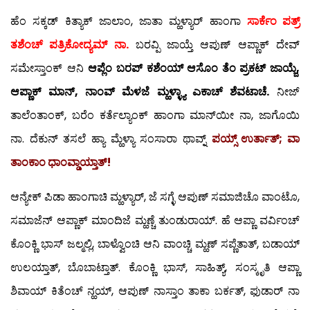
ಹೆಂ ಸಕ್ಕಡ್ ಕಿತ್ಯಾಕ್ ಜಾಲಾಂ, ಜಾತಾ ಮ್ಹಳ್ಯಾರ್ ಹಾಂಗಾ
ಸಾರ್ಕೆಂ ಪತ್ರ್
ತಶೆಂಚ್ ಪತ್ರಿಕೋದ್ಯಮ್ ನಾ.
ಬರವ್ಪಿ ಜಾಯ್ತೆ ಆಪುಣ್ ಆಪ್ಣಾಕ್ ದೇವ್
ಸಮೇಸ್ತಾಂಕ್ ಆನಿ
ಆಪ್ಲೆಂ ಬರಪ್ ಕಶೆಂಯ್ ಆಸೊಂ ತೆಂ ಪ್ರಕಟ್ ಜಾಯ್ಜೆ,
ಆಪ್ಣಾಕ್ ಮಾನ್, ನಾಂವ್ ಮೆಳಜೆ ಮ್ಹಳ್ಳ್ಯಾ ಎಕಾಚ್ ಶೆವಟಾಚೆ.
ನೀಜ್
ತಾಲೆಂತಾಂಕ್, ಬರೆಂ ಕರ್ತೆಲ್ಯಾಂಕ್ ಹಾಂಗಾ ಮಾನ್‍ಯೀ ನಾ, ಜಾಗೊಯಿ
ನಾ. ದೆಕುನ್ ತಸಲೆ ಹ್ಯಾ ಮ್ಹೆಳ್ಯಾ ಸಂಸಾರಾ ಥಾವ್ನ್
ಪಯ್ಸ್ ಉರ್ತಾತ್; ವಾ
ತಾಂಕಾಂ ಧಾಂವ್ಡಾಯ್ತಾತ್!
ಆನ್ಯೇಕ್ ಪಿಡಾ ಹಾಂಗಾಚಿ ಮ್ಹಳ್ಯಾರ್, ಜೆ ಸಗ್ಳೆ ಆಪುಣ್ ಸಮಾಜಿಚೊ ವಾಂಟೊ,
ಸಮಾಜೆನ್ ಆಪ್ಣಾಕ್ ಮಾಂದಿಜೆ ಮ್ಹಣ್ಚೆ ತುಂಡುರಾಯ್. ಹೆ ಆಪ್ಣಾ ವರ್ವಿಂಚ್
ಕೊಂಕ್ಣಿ ಭಾಸ್ ಜಲ್ಮಲ್ಲಿ, ಬಾಳ್ವೊಂಚಿ ಆನಿ ವಾಂಚ್ಚಿ ಮ್ಹಣ್ ಸಪ್ಣೆತಾತ್, ಬಡಾಯ್
ಉಲಯ್ತಾತ್, ಬೊಬಾಟ್ತಾತ್. ಕೊಂಕ್ಣಿ ಭಾಸ್, ಸಾಹಿತ್ಯ್, ಸಂಸ್ಕೃತಿ ಆಪ್ಣಾ
ಶಿವಾಯ್ ಕಿತೆಂಚ್ ನ್ಹಯ್, ಆಪುಣ್ ನಾಸ್ತಾಂ ತಾಕಾ ಬರ್ಕತ್, ಫುಡಾರ್ ನಾ