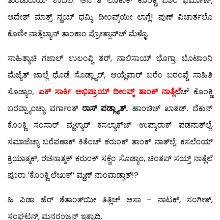
ತುಂಡುರಾಯ್ ಉದೆಲೆ. ಆನಿ ತೆ ಲೊಕಾಕ್ ಕೊಂಕ್ಣೆ ವಿಶಿಂ ಫರ್ಮಾಣ್,
ಆದೇಶ್ ಮಾತ್ರ್ ನ್ಹಯ್ ಧಮ್ಕಿ ದೀಂವ್ಕ್‌ಯೀ ಲಾಗ್ಲೆ! ಪುಣ್ ವಿಚಾರ್ತಲೊ
ಕೊಣೀ ನಾತ್ಲೆಲ್ಯಾನ್ ತಾಂಕಾಂ ಪ್ರೋತ್ಸಾವ್‍ಚ್ ಮೆಳ್ಳೊ.
ಸಾಹಿತ್ಯಾಚಿ ಗಜಾಲ್ ಉಲಂವ್ಚಿ ತರ್, ನಾಲಿಸಾಯ್ ಭೊಗ್ತಾ. ಬೊಟಾಂನಿ
ಮೆಜ್ಯೆತ್ ಜಾಲ್ಲೆ ಥೊಡೆ ಸೊಡ್ಲ್ಯಾರ್, ಆಯ್ಲೆವಾರ್ ಬರೆಂ ಬರಂವ್ಚೆ ಸಾಹಿತಿ
ಸೊಡ್ಯಾಂ,
ಏಕ್ ಸಾರ್ಕಿ ಅಭಿಪ್ರಾಯ್ ದೀಂವ್ಕ್ ತಾಂಕ್ ನಾತ್ಲೆಲೆ
ಚ್ ಕೊಂಕ್ಣಿ
ಬರವ್ಪ್ಯಾಂಚ್ಯಾ ವರ್ಗಾಂತ್
ರಾಸ್ ಪಡ್ಲ್ಯಾತ್.
ಹಾಂಚಿಚ್ ಖಾತಡ್. ದೆಕುನ್
ಕೊಂಕ್ಣಿ ಸಂಸಾರ್ ಮ್ಹಳ್ಯಾರ್ ಕಸಲ್ಯಾಕ್‍ಚ್ ಉಪ್ಕಾರಾಕ್ ಪಡನಾತ್‍ಲ್ಲೆ,
ಸಮಾಜೆಚ್ಯಾ ಬರೆಪಣಾಕ್ ಕಿತೆಂಚ್ ಕರುಂಕ್ ತಾಂಕ್ ನಾತ್‍ಲ್ಲೆ; ಕಸಲೆಂಯ್
ಕ್ರಿಯಾತ್ಮಕ್, ರಚನಾತ್ಮಕ್ ಕರುಂಕ್ ಸಕ್ಚೆಂ ಸೊಡ್ಯಾಂ, ಚಿಂತಪ್ ಸಯ್ತ್ ನಾತ್ಲೆಲೆ
ಪೂರಾ ‘ಕೊಂಕ್ಣಿ ಲೇಖಕ್’ ಮ್ಹಣ್ ನಾಂವಾಡ್ತಾತ್!?
ಹಿ ಪಿಡಾ ಹೆರ್ ಶೆತಾಂತ್‍ಯೀ ತಿತ್ಲಿಚ್ ಆಸಾ – ನಾಟಕ್, ಸಂಗೀತ್,
ಸಂಘಟನ್, ಮನರಂಜನ್ ಇತ್ಯಾದಿ.