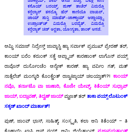
ಆಮ್ಚಿ ಸಮಾಜ್ ನಿದ್ರೇಸ್ತ್ ಜಾವ್ನಾಸ್ಚಿ ಹ್ಯಾ ಸರ್ವಾಕ್ ಪ್ರಮುಖ್ ಪ್ರೇರಣ್ ತರ್,
ಕಾಂಯ್ ಬರೆಂ ಕರುಂಕ್ ಸಕ್ಚೆ ಆಪ್ಲ್ಯಾಚ್ ಕಾರಣಾಂಕ್ ಲಾಗೊನ್ ಪಯ್ಸ್
ರಾವೊನ್ ದುರ್ಸೊಂಚೆಂ ಆನ್ಯೇಕ್ ಕಾರಣ್. ಹ್ಯಾ ವರ್ವಿಂ ಗತ್, ಮತ್
ನಾತ್ಲೆಲೆಚ್ ಮಂಗ್ಳುರಿ ಕೊಂಕ್ಣೆಂತ್ ರಾಜ್ವಟ್ಕಾಯ್ ಚಲಯ್ತಾತ್!?!
ಕಾಂಯ್
ನವೊ, ತರ್ನಾಟೊ ವಾ ಜಾಣಾರಿ, ಕೊಣೀ ಯೇವ್ನ್, ಕಿತೆಂಯ್ ಸುಧ್ರಾಪ್
ಜಾಯ್, ಬದ್ಲಾವಣ್, ತಿದ್ವಣ್ ಜಾಯ್
ಮ್ಹಣತ್ ತರ್
ತಾಕಾ ಪಯ್ಸ್ ಲೊಟುಂಕ್
ಸಕ್ಕಡ್ ಖಾಂದ್ ಮಾರ್ತಾತ್!
ಪುಣ್, ಜಾಂವ್ ಭಾಸ್, ಸಾಹಿತ್ಯ್, ಸಂಸ್ಕೃತಿ, ಕಲಾ ಆನಿ ಕಿತೆಂಯ್ – ತಿ
ಕೊಣಾಯ್ಚಿ ಖಾಸ್ಗಿ ಆಸ್ತ್ ನ್ಹಯ್. ಆಮಿ ಜಿಯೆತಾಂವ್
ಪ್ರಜಾಪ್ರಭುತ್ವಾಂತ್