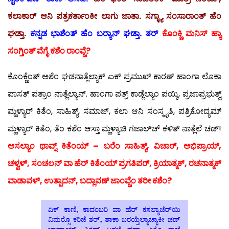
ಕಲಾಕಾರ್ ಆನಿ ಪತ್ರಕರ್ತಾಂಕೀ ಲಾಗು ಜಾತಾ. ಸಗ್ಳ್ಯಾ ಸಂಸಾರಾಂತ್ ಹೆಂ
ಘಡ್ತಾ.
ಕನ್ನಡ ಭಾಶೆಂತ್ ಹೆಂ ಬರ್‍ಯಾನ್ ಘಡ್ತಾ. ತರ್
ಕೊಂಕ್ಣಿ ಮನಿಸ್ ಹ್ಯಾ
ಸಂಗ್ತಿಂತ್ ವೆಗ್ಳೆ ಕಶೆಂ ರಾಂವ್ಚೆ?
ಕೊಂಕ್ಣೆಂತ್ ಅಶೆಂ ಘಡನಾತ್ಲೆಲ್ಯಾಕ್ ಏಕ್ ಪ್ರಮುಖ್ ಕಾರಣ್ ಹಾಂಗಾ ಲೊಕಾ
ಪಾಸತ್ ಪತ್ರಾಂ ನಾತ್ಲೆಲ್ಯಾನ್. ಹಾಂಗಾ ಪತ್ರ್ ಕಾಡ್ಲೆಲ್ಯಾಂ ಪಯ್ಕಿ, ಪ್ರಜಾಪ್ರಭುತ್ವ್
ಮ್ಹಳ್ಯಾರ್ ಕಿತೆಂ, ಸಾಹಿತ್ಯ್, ಸಮಾಜ್, ಕಲಾ ಆನಿ ಸಂಸ್ಕೃತಿ, ಪತ್ರಿಕೋದ್ಯಮ್
ಮ್ಹಳ್ಯಾರ್ ಕಿತೆಂ, ತೆಂ ಕಶೆಂ ಆಸ್ತಾ ಮ್ಹಳ್ಯಾಚಿ ಗಜಾಲ್‍ಚ್ ಕಳಿತ್ ನಾತ್ಲೆಲೆ ಚಡ್!
ಅಸಲ್ಯಾಂ ಥಾವ್ನ್ ಕಿತೆಂಯ್ – ಬರೆಂ ಸಾಹಿತ್ಯ್, ವಿಚಾರ್, ಅಭಿಪ್ರಾಯ್,
ಚಳ್ವಳ್, ಸಂಚಲನ್ ವಾ ಹೆರ್ ಕಿತೆಂಯ್ ಪ್ರಗತಿಪರ್, ಕ್ರಿಯಾತ್ಮಕ್, ರಚನಾತ್ಮಕ್
ವಾಡಾವಳ್, ಉತ್ಪಾದನ್, ಬದ್ಲಾವಣ್ ಜಾಂವ್ಚೆಂ ತರೀ ಕಶೆಂ?