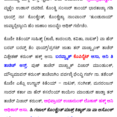
ಮ್ಹಳ್ಳೆಂ ಉಡಾಸ್ ದವರಿಜೆ. ಕೊಂಕ್ಣಿ ಸಂಸಾರ್ ಕಾಂಯ್ ಭಾರತಾಚ್ಯಾ ಗಡಿ
ಭಾಯ್ರ್ ನಾ! ಕೊಂಕ್ಣೆಂತ್, ಕೊಂಕ್ಣೆಚ್ಯಾ ನಾಂವಾಂನ್ ‘ತುಂಡುರಾಯ್’
ಜಾವ್ನಾಸ್ಲೆಲ್ಯಾಂನಿ ಹೆಂ ಜಾಣಾಂ ಜಾಂವ್ಚೆಂ ಅಧಿಕ್ ಗರ್ಜೆಚೆಂ.
ಕೊಣೀ ಕಿತೆಂಯ್ ಸಾಹಿತ್ಯ್ (ಕಾಣಿ, ಕಾದಂಬರಿ, ಕವಿತಾ, ನಾಟಕ್) ವಾ ಹೆರ್
ಬರಪ್ ಬರವ್ನ್ ತೆಂ ಫಾಯ್ಸ್/ಪ್ರಗಟ್ ಜಾತಾ ತರ್ ವಾಚ್ಪ್ಯಾಂಕ್ ತಾಚೆರ್
ವಿಶ್ಲೇಶಣ್ ಕರುಂಕ್ ಹಕ್ಕ್ ಆಸಾ.
ಬರವ್ಪ್ಯಾಕ್
ಕೊಪಿರೈಟ್
ಆಸಾ, ಆನಿ ತಿ
ತಾಚಿಚ್ ಆಸ್ತ್.
ಪುಣ್ ತಾಚೆರ್ ವಾಚ್ಪ್ಯಾಕ್ ವಿಚಾರ್ ಮಾಂಡುಂಕ್,
ಮೌಲ್ಯಮಾಪನ್ ಕರುಂಕ್ ತಾಚೆಲಾಗಿಂ ಪರ್ವಣ್ಗಿ ಘೆಂವ್ಚಿ ಗರ್ಜ್ ನಾ. ತಶೆಂಚ್
ಕೊಣೀ ಎಕ್ಲೊ ಉಗ್ತ್ಯಾನ್ ಕಿತೆಂಯ್ – ನಾಟಕ್, ಸಂಗೀತ್, ಮನರಂಜನ್
ಸಾದರ್ ಕರ್ತಾ ವಾ ಹೆರ್ ಕಸಲೆಂಯ್ ಕಾರ್ಯೆಂ ಮಾಂಡುನ್ ಹಾಡ್ತಾ ತರ್
ತಾಚೆರ್ ವಿಚಾರ್ ಕರುಂಕ್,
ಅಭಿಪ್ರಾಯ್ ಉಚಾರುಂಕ್ ಲೊಕಾಕ್ ಹಕ್ಕ್ ಆನಿ
ಅಧಿಕಾರ್ ಆಸಾ.
ಹಿ ಗಜಾಲ್ ಕೊಂಕ್ಣೆಂತ್ ಮಾತ್ರ್ ಕಿತ್ಯಾಕ್ ನಾ ವಾ ಆಸೊಂಕ್