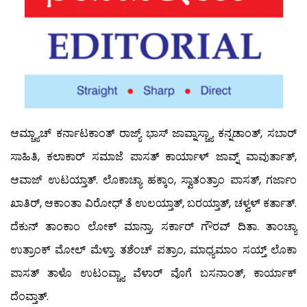
ಆಮ್ಚ್ಯಾಚ್ ಕರ್ನಾಟಕಾಂತ್ ರಾಜ್ಯ್ ಭಾಸ್ ಜಾವ್ನಾಸ್ಚ್ಯಾ ಕನ್ನಡಾಂತ್, ಸಬಾರ್
ಸಾಹಿತಿ, ಕಲಾಕಾರ್ ಸಮಾಜೆ ಪಾಸತ್ ಕಾರ್ಯಾಳ್ ಜಾವ್ನ್ ವಾವುರ್ತಾತ್,
ಆವಾಜ್ ಉಟಯ್ತಾತ್. ಲೊಕಾಚ್ಯಾ ಹಕ್ಕಾಂ, ಸ್ವಾತಂತ್ರಾಂ ಪಾಸತ್, ಗರ್ಜಾಂ
ಖಾತಿರ್, ಆಕಾಂತಾ ವಿರೋಧ್ ತೆ ಉಲಯ್ತಾತ್, ಬರಯ್ತಾತ್, ಚಳ್ವಳ್ ಕರ್ತಾತ್.
ದೆಕುನ್ ತಾಂಕಾಂ ಲೋಕ್ ಮಾನ್ತಾ, ಸರ್ಕಾರ್ ಗೌರವ್ ದಿತಾ. ತಾಂಚ್ಯಾ
ಉತ್ರಾಂಕ್ ಮೋಲ್ ಮೆಳ್ತಾ. ತಶೆಂಚ್ ಪತ್ರಾಂ, ಮಾಧ್ಯಮಾಂ ಸಯ್ತ್ ಲೊಕಾ
ಪಾಸತ್ ತಾಳೊ ಉಟಂವ್ಚ್ಯಾ ವೆಳಾರ್ ವೊಗೆ ಬಸನಾಂತ್, ಕಾರ್ಯಾಕ್
ದೆಂವ್ತಾತ್.