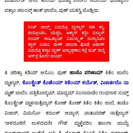
ಮುಖಾರ್‌ಚ್ ಆಸಾ. ಕಾಂಯ್ ಥೊಡ್ಯಾ ವರ್ಸಾಂ ಆದಿಂಯ್ ಥೊಡ್ಯಾಂನಿ
ಪತ್ರಾಂ ಚಲಂವ್ಕ್ ಹಾತ್ ಘಾಲೊ, ಪುಣ್ ಯಶಸ್ವಿ ಜೊಡ್ಲಿನಾ.
ತಿ ಚರಿತ್ರಾ ಕಶಿಯ್ ಆಸೊಂ. ಪುಣ್
ಹಾಚೊ ಪರಿಣಾಮ್
ಕಿತೆಂ ಜಾಲೆಂ
ಮ್ಹಳ್ಯಾರ್,
ಕೊಂಕ್ಣೆಂತ್ ಕೊಣೆಂಯ್ ಕಿತೆಂಯ್ ಕರ್ಯೆತ್, ವಿಚಾರ್ತಲೊ ನಾ
ಮ್ಹಣ್ ಜಾಲೆಂ. ಪತ್ರಿಕೋದ್ಯಮ್, ಮಾಧ್ಯಮ್ ಸಂಸಾರಾಚೆಂ ಗಂಧಗಾಳಿ ಸಯ್ತ್
ಕೊಂಕ್ಣೆಂತ್ ವ್ಹಾಳನಾತ್ಲೆಲ್ಯಾನ್ ಕೋಣ್ ಕೋಣ್ ಕಿತೆಂ ಕಿತೆಂ ಜಾಲೆ, ತಾಚೊ
ವಿಚಾರ್, ವಿಮರ್ಸೊ ಕರುಂಕ್ ಆವ್ಕಾಸ್, ವಾತಾವರಣ್ ನಾತ್ಲೆಲ್ಯಾನ್
‘ಅಳಿದೂರಿಗೆ ಉಳಿದವನೇ ಗೌಡ’ ಮ್ಹಳ್ಳೆಪರಿಂ ಹಾಂಗಾ ಜಾಯ್ತೆ