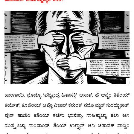
ಹಾಂಗಾಯಿ, ಥೊಡ್ಯೊ ‘ಪಟ್ಟಭದ್ರ ಹಿತಾಸಕ್ತಿ’ ಆಸಾತ್. ಹೆ ಆಪ್ಣೆಂ ಕಿತೆಂಯ್
ಕರ್ಯೆತ್, ಕೊಣೆಂಯ್ ಆಪ್ಲೊ ವಿಚಾರ್ ಕರುಂಕ್ ನಜೊ ಮ್ಹಣ್ ಸುಂಯ್ಪಿತಾತ್.
ಪುಣ್ ಹಾಣಿಂ ಕಿತೆಂಯ್ ಕರ್ಚೆಂ ಭಾಶೆಚ್ಯಾ, ಸಾಹಿತ್ಯಾಚ್ಯಾ, ಕಲಾ ಆನಿ
ಸಂಸ್ಕೃತಿಚ್ಯಾ ನಾಂವಾಂನ್. ತೆಂಯ್ ಉಗ್ತ್ಯಾನ್ ಆನಿ ಚಡಾವತ್ ಪಾವ್ಟಿಂ