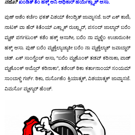
ನಜೊ?
ಖಂಡಿತ್ ತೆಂ ಹಕ್ಕ್ ಆನಿ ಅಧಿಕಾರ್ ಹರ್ಯೆಕ್ಲ್ಯಾಕ್ ಆಸಾ.
ಪುಣ್ ಅಶೆಂ ಕರ್ಚೆಂ ಫಕತ್ ವಿಶಯ್ ಕೇಂದ್ರಿತ್ ಜಾವ್ನಾಸಜೆ. ಜರ್ ಏಕ್ ಕಾಣಿ,
ನಾಟಕ್ ವಾ ಹೆರ್ ಕಿತೆಂಯ್ ಎಕ್ಲ್ಯಾಕ್ ರುಚ್ಲ್ಯಾರ್, ಪಸಂದ್ ಜಾಲ್ಯಾರ್ ಬರೆಂ
ಮ್ಹಣ್ ಪರ್ಗಟುಂಕ್ ಕಶೆಂ ಹಕ್ಕ್ ಆಸಾಗೀ, ಬರೆಂ ನಾ ಮ್ಹಳ್ಳೆಂ ಉಚಾರುಂಕೀ
ಹಕ್ಕ್ ಆಸಾ. ಪುಣ್ ಬರೆಂ ಮ್ಹಣ್ತೆಲ್ಯಾಚ್ಯಾಕೀ ಬರೆಂ ನಾ ಮ್ಹಣ್ತೆಲ್ಯಾಕ್ ಜವಾಬ್ದಾರ್
ಚಡ್. ಏಕ್ ಸಾಂಗ್ಣೆಂಚ್ ಆಸಾ, “ಬರೆಂ ಮ್ಹಣೊಂಕ್ ತಡವ್ ಕರಿನಾಕಾ, ಪಾಡ್
ಮ್ಹಣೊಂಕ್ ಆಮ್ಸೊರ್ ಕರಿನಾಕಾ”, ತಶೆಂಚ್ ಠಿಕಾ ಕರ್ತಾನಾಂಯ್ ಸಂಯಮ್
ಸಾಂಬಾಳ್ಚಿ ಗರ್ಜ್. ಠಿಕಾ, ದುರ್ಸೊಣೆಂ ಕ್ರಿಯಾತ್ಮಕ್, ವಿಶಯಾತ್ಮಕ್ ಜಾವ್ನಾಸಜೆ.
ವಿಮರ್ಸೊ ಮ್ಹಳ್ಯಾರ್ ಹೆಂಚ್.