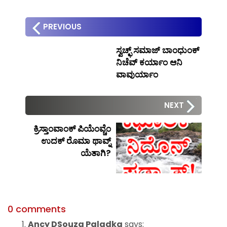
PREVIOUS
ಸ್ವಚ್ಛ್ ಸಮಾಜ್ ಬಾಂಧುಂಕ್
ನಿಚೆವ್ ಕರ್ಯಾಂ ಆನಿ
ವಾವುರ್ಯಾಂ
NEXT
ಕ್ರಿಸ್ತಾಂವಾಂಕ್ ಪಿಯೆಂವ್ಚೆಂ
ಉದಕ್ ರೊಮಾ ಥಾವ್ನ್
ಯೆತಾಗಿ?
0 comments
Ancy DSouza Paladka
says: