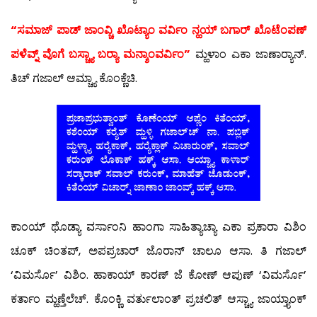
“ಸಮಾಜ್ ಪಾಡ್ ಜಾಂವ್ಚಿ ಖೊಟ್ಯಾಂ ವರ್ವಿಂ ನ್ಹಯ್ ಬಗಾರ್ ಖೊಟೆಂಪಣ್
ಪಳೆವ್ನ್ ವೊಗೆ ಬಸ್ಚ್ಯಾ ಬರ್‍ಯಾ ಮನ್ಶಾಂವರ್ವಿಂ”
ಮ್ಹಳಾಂ ಎಕಾ ಜಾಣಾರ್‍ಯಾನ್.
ತಿಚ್ ಗಜಾಲ್ ಆಮ್ಚ್ಯಾ ಕೊಂಕ್ಣೆಚಿ.
ಕಾಂಯ್ ಥೊಡ್ಯಾ ವರ್ಸಾಂನಿ ಹಾಂಗಾ ಸಾಹಿತ್ಯಾಚ್ಯಾ ಎಕಾ ಪ್ರಕಾರಾ ವಿಶಿಂ
ಚೂಕ್ ಚಿಂತಪ್, ಅಪಪ್ರಚಾರ್ ಜೊರಾನ್ ಚಾಲೂ ಆಸಾ. ತಿ ಗಜಾಲ್
‘ವಿಮರ್ಸೊ’ ವಿಶಿಂ. ಹಾಕಾಯ್ ಕಾರಣ್ ಜೆ ಕೋಣ್ ಆಪುಣ್ ‘ವಿಮರ್ಸೊ’
ಕರ್ತಾಂ ಮ್ಹಣ್ತೆಲೆಚ್. ಕೊಂಕ್ಣಿ ವರ್ತುಲಾಂತ್ ಪ್ರಚಲಿತ್ ಆಸ್ಚ್ಯಾ ಜಾಯ್ತ್ಯಾಂಕ್