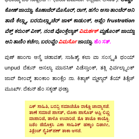
ಕೋಣ್ ಜಾಯ್ನಾ, ಕೊಣಾಚೆರ್ ಮೊಸೊರ್, ರಾಗ್, ಹಗೆಂ ಆಸಾ ತಾಂಚೆರ್ ಆನಿ
ತಾಣಿ ಕೆಲ್ಲ್ಯಾ, ಬರಯಿಲ್ಲ್ಯಾಚೆರ್ ಜಾಳ್ ಕಾಡುಂಕ್, ಆಪ್ಲೆಂ frustration
ವೆಕ್ತ್ ಕರುಂಕ್ ವೀಕ್, ನಂಜಿ ವೊಂಕ್ತೆಲ್ಯಾಕ್
ವಿಮರ್ಶಕ್
ಮ್ಹಣೊಂಕ್ ಜಾಯ್ನಾ
ಆನಿ ತಾಣಿಂ ಕರ್ಚೆಂ, ಬರಂವ್ಚೆಂ
ವಿಮರ್ಸೊ
ಜಾಯ್ನಾ.
ಹೆಂ ಸತ್.
ಪುಣ್ ಹಾಂಗಾ ಆಸ್ಚೆ ಚಡಾವತ್, ಸಾಹಿತ್ಯ್, ಕಲಾ ವಾ ಸಂಸ್ಕೃತಿ ಥಂಯ್
unpud ದೆಕುನ್ ಅಸಲ್ಯಾ ಮಾನಸಿಕ್ ಪಿಡೆಸ್ತಾಂಕ್, ತಕ್ಲಿ ಫಿರ್ವಲ್ಲ್ಯಾಂಕ್
ಜಾಪ್ ದೀಂವ್ಕ್ ತಾಂಕಾಂ ತಾಂಕ್ಲೆಂ ನಾ. ಕಿತ್ಯಾಕ್ ಮ್ಹಳ್ಯಾರ್ ತೆಯ್ ತಿತ್ಲೆಚ್
ಮೂರ್ಖ್. ದೆಕುನ್ ಹೆಂ ಸಕ್ಕಡ್ ಘಡ್ತಾ.