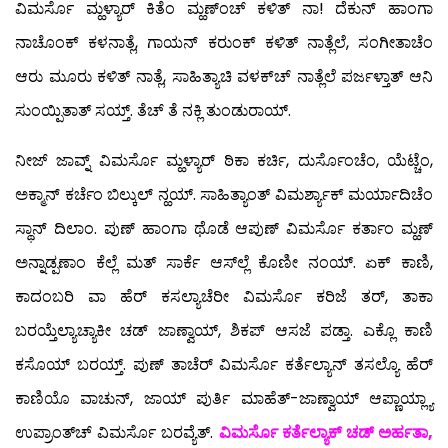
ವಿಮರ್ಸೊ ಮ್ಹಳ್ಯಾರ್ ಕಿತೆಂ ಮ್ಹಣ್‍ಂಚ್ ಕಳಿತ್ ನಾ! ದೆಕುನ್ ಹಾಂಗಾ
ನಾಚೊಂಕ್ ಕಳನಾತ್ಲೆ, ಗಾಯನ್ ಕರುಂಕ್ ಕಳಿತ್ ನಾತ್ಲೆಲೆ, ಸಂಗೀತಾಚೆಂ
ಆರು ಮೂರು ಕಳಿತ್ ನಾತ್ಲೆ, ಸಾಹಿತ್ಯಾಚಿ ವಳಕ್‍ಚ್ ನಾತ್ಲೆಲೆ ಪರ್ಜಳ್ತಾತ್ ಆನಿ
ಸುಂಯ್ಪಿತಾತ್ ಸಯ್ತ್. ತೆಚ್ ತೆ ನಕ್ಲಿ ತುಂಡುರಾಯ್.
ನೀಜ್ ಜಾವ್ನ್ ವಿಮರ್ಸೊ ಮ್ಹಳ್ಯಾರ್ ಠಿಕಾ ಕರ್ಚಿ, ದುರ್ಸೊಂಚೆಂ, ಯೆಟ್ಚೆಂ,
ಅಕ್ಮಾನ್ ಕರ್ಚೆಂ ಬಿಲ್ಕುಲ್ ನ್ಹಯ್. ಸಾಹಿತ್ಯಾಂತ್ ವಿಮರ್ಶ್ಯಾಕ್ ಮರ್ಯಾದಿಚೆಂ
ಸ್ಥಾನ್ ದಿಲಾಂ. ಪುಣ್ ಹಾಂಗಾ ಥೊಡೆ ಆಪುಣ್ ವಿಮರ್ಸೊ ಕರ್ತಾಂ ಮ್ಹಣ್
ಅನ್ನಾಡ್ಪಣಾಂ ಕೆಲ್ಲೆ ಮತ್ ಸಾರ್ಕೆ ಆಸ್‍ಲ್ಲೆ ಕೊಣೀ ನಂಯ್. ಏಕ್ ಕಾಣಿ,
ಕಾದಂಬರಿ ವಾ ಹೆರ್ ಕಸಲ್ಯಾಚೆರೀ ವಿಮರ್ಸೊ ಕರಿಜೆ ತರ್, ತಾಕಾ
ಬರಯ್ತೆಲ್ಯಾಚ್ಯಾಕೀ ಚಡ್ ಜಾಣ್ವಾಯ್, ಶಿಕಪ್ ಆಸಜೆ ಪಡ್ತಾ. ಎಕ್ಲೊ ಕಾಣಿ
ಕಸೊಯ್ ಬರಯ್ತ್. ಪುಣ್ ತಾಚೆರ್ ವಿಮರ್ಸೊ ಕರ್ತೆಲ್ಯಾನ್ ತಸಲ್ಯೊ ಹೆರ್
ಕಾಣಿಯೊ ವಾಚುನ್, ಜಾಯ್ ಪುರ್ತಿ ಮಾಹೆತ್-ಜಾಣ್ವಾಯ್ ಆಪ್ಣಾಯ್ಲ್ಯಾ
ಉಪ್ರಾಂತ್‍ಚ್ ವಿಮರ್ಸೊ ಬರವ್ಯೆತ್.
ವಿಮರ್ಸೊ ಕರ್ತೆಲ್ಯಾಕ್ ಚಡ್ ಅರ್ಹತಾ,