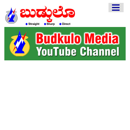
HOME
EDITORIAL
ENGLISH
KANNADA
INTERVIEWS
LITERATURE
ENTERTAINMENT
HEALTH
COMMUNITY