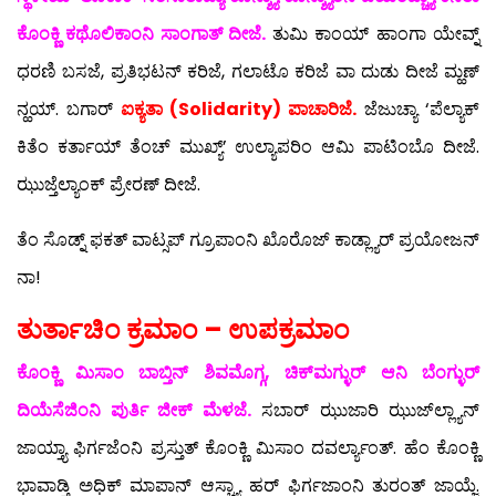
ಕೊಂಕ್ಣಿ ಕಥೊಲಿಕಾಂನಿ ಸಾಂಗಾತ್ ದೀಜೆ.
ತುಮಿ ಕಾಂಯ್ ಹಾಂಗಾ ಯೇವ್ನ್
ಧರಣಿ ಬಸಜೆ, ಪ್ರತಿಭಟನ್ ಕರಿಜೆ, ಗಲಾಟೊ ಕರಿಜೆ ವಾ ದುಡು ದೀಜೆ ಮ್ಹಣ್
ನ್ಹಯ್. ಬಗಾರ್
ಐಕ್ಯತಾ (Solidarity) ಪಾಚಾರಿಜೆ.
ಜೆಜುಚ್ಯಾ ‘ಪೆಲ್ಯಾಕ್
ಕಿತೆಂ ಕರ್ತಾಯ್ ತೆಂಚ್ ಮುಖ್ಯ್’ ಉಲ್ಯಾಪರಿಂ ಆಮಿ ಪಾಟಿಂಬೊ ದೀಜೆ.
ಝುಜ್ತೆಲ್ಯಾಂಕ್ ಪ್ರೇರಣ್ ದೀಜೆ.
ತೆಂ ಸೊಡ್ನ್ ಫಕತ್ ವಾಟ್ಸಪ್ ಗ್ರೂಪಾಂನಿ ಖೊರೊಜ್ ಕಾಡ್ಲ್ಯಾರ್ ಪ್ರಯೋಜನ್
ನಾ!
ತುರ್ತಾಚಿಂ ಕ್ರಮಾಂ – ಉಪಕ್ರಮಾಂ
ಕೊಂಕ್ಣಿ ಮಿಸಾಂ ಬಾಬ್ತಿನ್ ಶಿವಮೊಗ್ಗ, ಚಿಕ್‍ಮಗ್ಳುರ್ ಆನಿ ಬೆಂಗ್ಳುರ್
ದಿಯೆಸೆಜಿಂನಿ ಪುರ್ತಿ ಜೀಕ್ ಮೆಳಜೆ.
ಸಬಾರ್ ಝುಜಾರಿ ಝುಜ್‍ಲ್ಲ್ಯಾನ್
ಜಾಯ್ತ್ಯಾ ಫಿರ್ಗಜೆಂನಿ ಪ್ರಸ್ತುತ್ ಕೊಂಕ್ಣಿ ಮಿಸಾಂ ದವರ್ಲ್ಯಾಂತ್. ಹೆಂ ಕೊಂಕ್ಣಿ
ಭಾವಾಡ್ತಿ ಅಧಿಕ್ ಮಾಪಾನ್ ಆಸ್ಚ್ಯಾ ಹರ್ ಫಿರ್ಗಜಾಂನಿ ತುರಂತ್ ಜಾಯ್ಜೆ.