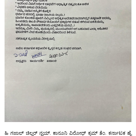
ಹಿ ಗಜಾಲ್ ಚಿಲ್ಲರ್ ನ್ಹಯ್. ಕಾನೂನಿ ವಿರೋಧ್ ಕ್ರಮ್ ತೆಂ. ಕರ್ನಾಟಕ ಹೈ