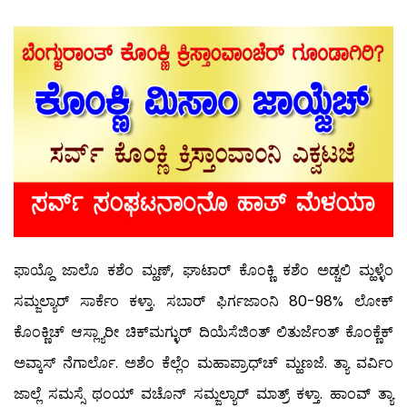
ಫಾಯ್ದೊ ಜಾಲೊ ಕಶೆಂ ಮ್ಹಣ್, ಘಾಟಾರ್ ಕೊಂಕ್ಣಿ ಕಶೆಂ ಅಡ್ಚಲಿ ಮ್ಹಳ್ಳೆಂ
ಸಮ್ಜಲ್ಯಾರ್ ಸಾರ್ಕೆಂ ಕಳ್ತಾ. ಸಬಾರ್ ಫಿರ್ಗಜಾಂನಿ 80-98% ಲೋಕ್
ಕೊಂಕ್ಣಿಚ್ ಆಸ್ಲ್ಯಾರೀ ಚಿಕ್‍ಮಗ್ಳುರ್ ದಿಯೆಸೆಜಿಂತ್ ಲಿತುರ್ಜೆಂತ್ ಕೊಂಕ್ಣೆಕ್
ಅವ್ಕಾಸ್ ನೆಗಾರ್ಲೊ. ಅಶೆಂ ಕೆಲ್ಲೆಂ ಮಹಾಪ್ರಾಧ್‍ಚ್ ಮ್ಹಣಜೆ. ತ್ಯಾ ವರ್ವಿಂ
ಜಾಲ್ಲೆ ಸಮಸ್ಸೆ ಥಂಯ್ ವಚೊನ್ ಸಮ್ಜಲ್ಯಾರ್ ಮಾತ್ರ್ ಕಳ್ತಾ. ಹಾಂವ್ ತ್ಯಾ