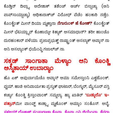
ಕೊಡ್ತಿನ್ ದಿಲ್ಲ್ಯಾ ಆದೇಶಾಕ್ ತಶೆಂಚ್ ಆರ್ಚ್ ಬಿಸ್ಪಾಚ್ಯಾ (ಆನಿ
ಪಾಪ್‍ಸಾಯ್ಬಾಚ್ಯಾ) ಅಧಿಕಾರಾಕ್‍ಚ್ ವಿರೋಧ್ ವೆಚೆಂ ಹಂಕಾರಿ ನಡ್ತೆಂ.
ಕೊಂಕ್ಣೆಂತ್ ಮೀಸ್ ದಿಯಾ ಮ್ಹಣ್ತಾನಾ
ನೆಗಾರುಂಕ್ ಹೆ ಕೋಣ್?
ಕೊಂಕ್ಣೆಂತ್
ಮೀಸ್ ಭೆಟಯ್ಲ್ಯಾರ್ ಕೊಣಾಯ್ಕೀ ಕಿತ್ಯಾಕ್ ಅಸಮಾಧಾನ್? ತರೀ ಹಾಂಚೊ
ದುರಹಂಕಾರ್ ಪಳೆಯಾ. ಪ್ರಜಾಪ್ರಭುತ್ವ್ ರಾಷ್ಟ್ರಾಂತ್ ಅಸಲ್ಯಾಕ್ ಅವ್ಕಾಸ್ ನಾ
ಆನಿ ಅಸಲ್ಯಾಂಕ್ ಭಿಯೆಂವ್ಚಿ ಗಜಾಲ್‍ಚ್ ನಾ.
ಸಕ್ಕಡ್ ಸಾಂಗಾತಾ ಮೆಳ್ಯಾಂ ಆನಿ ಕೊಂಕ್ಣಿ
ಅಸ್ಮಿತಾಯ್ ಉಬಾರ‍್ಯಾಂ
ಹೊ ಏಕ್ ಆಪುರ್ಬಾಯೆಚೊ ಅವ್ಕಾಸ್ ಆಮಾ ಸಮೇಸ್ತಾಂನಿ ಎಕ್ವಟೊಂಕ್.
ವ್ಹಯ್. ಹಾಚಿ ಅನಿವಾರ್ಯತಾ ಪ್ರಸ್ತುತ್ ಘಾಟಾರ್, ಬೆಂಗ್ಳುರ್, ಮೈಸೂರ್ ವಸ್ತಿ
ಕರ್ಚ್ಯಾ ಕೊಂಕ್ಣಿ ಕ್ರಿಸ್ತಾಂವಾಂಕ್ ಸಮ್ಜಲ್ಯಾ. ಹ್ಯಾ ಖಾತಿರ್
‘ಬುಡ್ಕುಲೊ’ ಇ-
ಪತ್ರಾನ್‍
ಯೀ ವಾಂವ್ಟ್ ಕಾಡ್ಲ್ಯಾ ಮ್ಹಣೊಂಕ್ ಆಮ್ಕಾಂ ಸಂತೊಸ್. ಆಬ್ಳೆ,
ಸ್ಥಳೀಯ್ ಲೊಕಾಕ್ ಸಂಸಾರಾಚ್ಯಾ ಕೊನ್ಶ್ಯಾ ಕೊನ್ಶ್ಯಾಂನಿ ಜಿಯೆಂವ್ಚ್ಯಾ ಕೆನರಾ