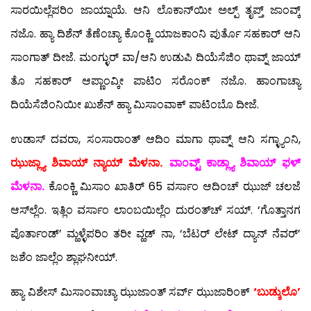
ಸಾರಯಿಲ್ಲೆಪರಿಂ ಜಾಯ್ನಾಯೆ. ಆನಿ ಲೊಕಾನ್‍ಯೀ ಅಲ್ಪ್ ತೃಪ್ತ್ ಜಾಂವ್ಕ್
ನಜೊ. ಹ್ಯಾ ದಿಶೆನ್ ತೆಣೆಂಚ್ಯಾ ಕೊಂಕ್ಣಿ ಯಾಜಕಾಂನಿ ಪುರ್ತೊ ಸಹಕಾರ್ ಆನಿ
ಸಾಂಗಾತ್ ದೀಜೆ. ಮಂಗ್ಳುರ್ ವಾ/ಆನಿ ಉಡುಪಿ ದಿಯೆಸೆಜಿಂ ಥಾವ್ನ್ ಜಾಯ್
ತೊ ಸಹಕಾರ್ ಆಪ್ಣಾಂವ್ಕೀ ಪಾಟಿಂ ಸರೊಂಕ್ ನಜೊ. ಹಾಂಗಾಚ್ಯಾ
ದಿಯೆಸೆಜಿಂನಿಯೀ ಖುಶೆನ್ ಹ್ಯಾ ಮಿಸಾಂವಾಕ್ ಪಾಟಿಂಬೊ ದೀಜೆ.
ಉಡಾಸ್ ದವರಾ, ಸಂಸಾರಾಂತ್ ಆದಿಂ ಮಾಗಾ ಥಾವ್ನ್ ಆನಿ ಸಗ್ಳ್ಯಾಂನಿ,
ಝುಜ್ಲ್ಯಾ ಶಿವಾಯ್ ನ್ಯಾಯ್ ಮೆಳನಾ.
ವಾಂವ್ಟ್ ಕಾಡ್ಲ್ಯಾ ಶಿವಾಯ್ ಫಳ್
ಮೆಳನಾ.
ಕೊಂಕ್ಣಿ ಮಿಸಾಂ ಖಾತಿರ್ 65 ವರ್ಸಾಂ ಆದಿಂಚ್ ಝುಜ್ ಚಲಜೆ
ಆಸ್‍ಲ್ಲೆಂ. ಇತ್ಲಿಂ ವರ್ಸಾಂ ಲಾಂಬಯಿಲ್ಲೆಂ ದುರಂತ್‍ಚ್ ಸಯ್. ‘ಗೊತ್ತಾನಗ
ಪೊರ್ತಾಂಡ್’ ಮ್ಹಳ್ಳೆಪರಿಂ ತರೀ ವ್ಹಡ್ ನಾ, ‘ಬೆಟರ್ ಲೇಟ್ ದ್ಯಾನ್ ನೆವರ್’
ಜಶೆಂ ಜಾಲ್ಲೆಂ ಶ್ಲಾಘನೀಯ್.
ಹ್ಯಾ ವಿಶೇಸ್ ಮಿಸಾಂವಾಚ್ಯಾ ಝುಜಾಂತ್ ಸರ್ವ್ ಝುಜಾರಿಂಕ್
‘ಬುಡ್ಕುಲೊ’