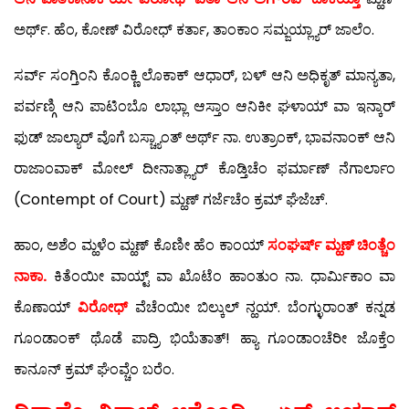
ಅರ್ಥ್. ಹೆಂ, ಕೋಣ್ ವಿರೋಧ್ ಕರ್ತಾ, ತಾಂಕಾಂ ಸಮ್ಜಯ್ಲ್ಯಾರ್ ಜಾಲೆಂ.
ಸರ್ವ್ ಸಂಗ್ತಿಂನಿ ಕೊಂಕ್ಣಿ ಲೊಕಾಕ್ ಆಧಾರ್, ಬಳ್ ಆನಿ ಅಧಿಕೃತ್ ಮಾನ್ಯತಾ,
ಪರ್ವಣ್ಗಿ ಆನಿ ಪಾಟಿಂಬೊ ಲಾಭ್ಲಾ ಆಸ್ತಾಂ ಆನಿಕೀ ಘಳಾಯ್ ವಾ ಇನ್ಕಾರ್
ಫುಡ್ ಜಾಲ್ಯಾರ್ ವೊಗೆ ಬಸ್ಚ್ಯಾಂತ್ ಅರ್ಥ್ ನಾ. ಉತ್ರಾಂಕ್, ಭಾವನಾಂಕ್ ಆನಿ
ರಾಜಾಂವಾಕ್ ಮೋಲ್ ದೀನಾತ್ಲ್ಯಾರ್ ಕೊಡ್ತಿಚೆಂ ಫರ್ಮಾಣ್ ನೆಗಾರ್ಲಾಂ
(Contempt of Court) ಮ್ಹಣ್ ಗರ್ಜೆಚೆಂ ಕ್ರಮ್ ಘೆಜೆಚ್.
ಹಾಂ, ಅಶೆಂ ಮ್ಹಳೆಂ ಮ್ಹಣ್ ಕೊಣೀ ಹೆಂ ಕಾಂಯ್
ಸಂಘರ್ಷ್ ಮ್ಹಣ್ ಚಿಂತ್ಚೆಂ
ನಾಕಾ.
ಕಿತೆಂಯೀ ವಾಯ್ಟ್ ವಾ ಖೊಟೆಂ ಹಾಂತುಂ ನಾ. ಧಾರ್ಮಿಕಾಂ ವಾ
ಕೊಣಾಯ್
ವಿರೋಧ್
ವೆಚೆಂಯೀ ಬಿಲ್ಕುಲ್ ನ್ಹಯ್. ಬೆಂಗ್ಳುರಾಂತ್ ಕನ್ನಡ
ಗೂಂಡಾಂಕ್ ಥೊಡೆ ಪಾದ್ರಿ ಭಿಯೆತಾತ್! ಹ್ಯಾ ಗೂಂಡಾಂಚೆರೀ ಜೊಕ್ತೆಂ
ಕಾನೂನ್ ಕ್ರಮ್ ಘೆಂವ್ಚೆಂ ಬರೆಂ.