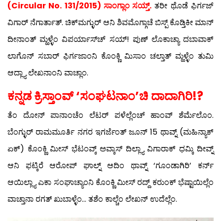
(Circular No. 131/2015) ಸಾಂಗ್ಲಾಂ ಸಯ್ತ್.
ತರೀ ಥೊಡೆ ಫಿರ್ಗಜ್
ವಿಗಾರ್ ನೆಗಾರ್ತಾತ್. ಚಿಕ್‍ಮಗ್ಳುರ್ ಆನಿ ಶಿವಮೊಗ್ಗಾಚೆ ಬಿಸ್ಪ್ ಕೊಡ್ತಿಕೀ ಮಾನ್
ದೀನಾಂತ್ ಮ್ಹಳ್ಳೆಂ ವಿಪರ್ಯಾಸ್‍ಚ್ ಸಯ್! ಪುಣ್ ಲೊಕಾಚ್ಯಾ ದಬಾವಾಕ್
ಲಾಗೊನ್ ಸಬಾರ್ ಫಿರ್ಗಜಾಂನಿ ಕೊಂಕ್ಣಿ ಮಿಸಾಂ ಚಲ್ತಾತ್ ಮ್ಹಳ್ಳೆಂ ತುಮಿ
ಆದ್ಲ್ಯಾ ಲೇಖನಾಂನಿ ವಾಚ್ಲಾಂ.
ಕನ್ನಡ ಕ್ರಿಸ್ತಾಂವ್ ‘ಸಂಘಟನಾಂ’ಚಿ ದಾದಾಗಿರಿ!?
ತೆಂ ದೋನ್ ಪಾನಾಂಚೆಂ ಲೆಟರ್ ಪಳೆಲ್ಲೆಂಚ್ ಹಾಂವ್ ಶೆರ್ಮೆಲೊಂ.
ಬೆಂಗ್ಳುರ್ ರಾಮಮೂರ್ತಿ ನಗರ ಇಗರ್ಜೆಂತ್ ಜೂನ್ 15 ಥಾವ್ನ್ (ಮಹಿನ್ಯಾಕ್
ಏಕ್) ಕೊಂಕ್ಣಿ ಮೀಸ್ ಭೆಟಂವ್ಕ್ ಅವ್ಕಾಸ್ ದಿಲ್ಲ್ಯಾ ವಿಗಾರಾಕ್ ಧಮ್ಕಿ ದೀವ್ನ್
ಆನಿ ಫಟ್ಕಿರೆ ಆರೋಪ್ ಘಾಲ್ನ್ ಆದಿಂ ಥಾವ್ನ್ ‘ಗೂಂಡಾಗಿರಿ’ ಕರ್ನ್
ಆಯಿಲ್ಲ್ಯಾ ಎಕಾ ಸಂಘಾಚ್ಯಾಂನಿ ಕೊಂಕ್ಣಿ ಮೀಸ್ ರದ್ದ್ ಕರುಂಕ್ ಭೆಷ್ಟಾಯಿಲ್ಲೆಂ
ವಾಚ್ತಾನಾ ರಗತ್ ಖುಬಾಳ್ಳೆಂ… ತಶೆಂ ಕಾಲ್ಚೆಂ ಲೇಖನ್ ಉದೆಲ್ಲೆಂ.