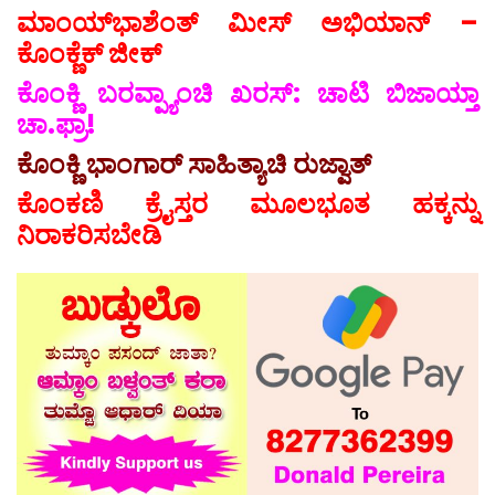
ಮಾಂಯ್‍ಭಾಶೆಂತ್ ಮೀಸ್ ಅಭಿಯಾನ್ –
ಕೊಂಕ್ಣೆಕ್ ಜೀಕ್
ಕೊಂಕ್ಣಿ ಬರವ್ಪ್ಯಾಂಚಿ ಖರಸ್: ಚಾಟಿ ಬಿಜಾಯ್ತಾ
ಚಾ.ಫ್ರಾ!
ಕೊಂಕ್ಣಿ ಭಾಂಗಾರ್ ಸಾಹಿತ್ಯಾಚಿ ರುಜ್ವಾತ್
ಕೊಂಕಣಿ ಕ್ರೈಸ್ತರ ಮೂಲಭೂತ ಹಕ್ಕನ್ನು
ನಿರಾಕರಿಸಬೇಡಿ