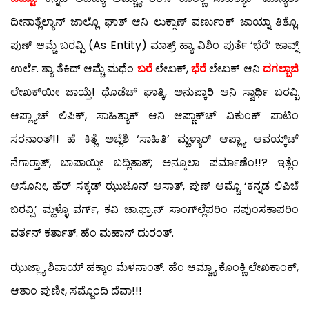
ದೀನಾತ್ಲೆಲ್ಯಾನ್ ಜಾಲ್ಲೊ ಘಾತ್ ಆನಿ ಲುಕ್ಸಾಣ್ ವರ್ಣುಂಕ್ ಜಾಯ್ನಾ ತಿತ್ಲೊ.
ಪುಣ್ ಆಮ್ಚೆ ಬರವ್ಪಿ (As Entity) ಮಾತ್ರ್ ಹ್ಯಾ ವಿಶಿಂ ಪುರ್ತೆ ‘ಭೆರೆ’ ಜಾವ್ನ್
ಉರ್ಲೆ. ತ್ಯಾ ತೆಕಿದ್ ಆಮ್ಚೆ ಮಧೆಂ
ಬರೆ
ಲೇಖಕ್,
ಭೆರೆ
ಲೇಖಕ್ ಆನಿ
ದಗಲ್ಬಾಜಿ
ಲೇಖಕ್‍ಯೀ ಜಾಯ್ತೆ! ಥೊಡೆಚ್ ಘಾತ್ಕಿ, ಅನುಪ್ಕಾರಿ ಆನಿ ಸ್ವಾರ್ಥಿ ಬರವ್ಪಿ
ಆಪ್ಲ್ಯಾಚ್ ಲಿಪಿಕ್, ಸಾಹಿತ್ಯಾಕ್ ಆನಿ ಆಪ್ಣಾಕ್‍ಚ್ ವಿಕುಂಕ್ ಪಾಟಿಂ
ಸರನಾಂತ್!! ಹೆ ಕಿತ್ಲೆ ಅಬ್ಲೆಶಿ ‘ಸಾಹಿತಿ’ ಮ್ಹಳ್ಯಾರ್ ಆಪ್ಲ್ಯಾ ಆವಯ್ಕ್‌ಚ್
ನೆಗಾರ‍್ತಾತ್, ಬಾಪಾಯ್ಕೀ ಬದ್ಲಿತಾತ್; ಅನ್ಕೂಲಾ ಪರ್ಮಾಣೆಂ!!? ಇತ್ಲೆಂ
ಆಸೊನೀ, ಹೆರ್ ಸಕ್ಕಡ್ ಝುಜೊನ್ ಆಸಾತ್, ಪುಣ್ ಆಮ್ಚೊ ‘ಕನ್ನಡ ಲಿಪಿಚೆ
ಬರವ್ಪಿ’ ಮ್ಹಳ್ಳೊ ವರ್ಗ್, ಕವಿ ಚಾ.ಫ್ರಾ.ನ್ ಸಾಂಗ್‍ಲ್ಲೆಪರಿಂ ನಪುಂಸಕಾಪರಿಂ
ವರ್ತನ್ ಕರ್ತಾತ್. ಹೆಂ ಮಹಾನ್ ದುರಂತ್.
ಝುಜ್ಲ್ಯಾ ಶಿವಾಯ್ ಹಕ್ಕಾಂ ಮೆಳನಾಂತ್. ಹೆಂ ಆಮ್ಚ್ಯಾ ಕೊಂಕ್ಣಿ ಲೇಖಕಾಂಕ್,
ಆತಾಂ ಪುಣೀ, ಸಮ್ಜೊಂದಿ ದೆವಾ!!!