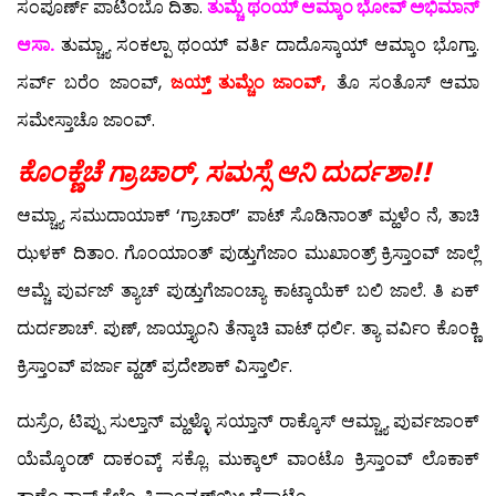
ಸಂಪೂರ್ಣ್ ಪಾಟಿಂಬೊ ದಿತಾ.
ತುಮ್ಚೆ ಥಂಯ್ ಆಮ್ಕಾಂ ಭೋವ್ ಅಭಿಮಾನ್
ಆಸಾ.
ತುಮ್ಚ್ಯಾ ಸಂಕಲ್ಪಾ ಥಂಯ್ ವರ್ತಿ ದಾದೊಸ್ಕಾಯ್ ಆಮ್ಕಾಂ ಭೊಗ್ತಾ.
ಸರ್ವ್ ಬರೆಂ ಜಾಂವ್,
ಜಯ್ತ್ ತುಮ್ಚೆಂ ಜಾಂವ್,
ತೊ ಸಂತೊಸ್ ಆಮಾ
ಸಮೇಸ್ತಾಚೊ ಜಾಂವ್.
ಕೊಂಕ್ಣೆಚೆ ಗ್ರಾಚಾರ್, ಸಮಸ್ಸೆ ಆನಿ ದುರ್ದಶಾ!!
ಆಮ್ಚ್ಯಾ ಸಮುದಾಯಾಕ್ ‘ಗ್ರಾಚಾರ್’ ಪಾಟ್ ಸೊಡಿನಾಂತ್ ಮ್ಹಳೆಂ ನೆ, ತಾಚಿ
ಝಳಕ್ ದಿತಾಂ. ಗೊಂಯಾಂತ್ ಪುಡ್ತುಗೆಜಾಂ ಮುಖಾಂತ್ರ್ ಕ್ರಿಸ್ತಾಂವ್ ಜಾಲ್ಲೆ
ಆಮ್ಚೆ ಪುರ್ವಜ್ ತ್ಯಾಚ್ ಪುಡ್ತುಗೆಜಾಂಚ್ಯಾ ಕಾಟ್ಕಾಯೆಕ್ ಬಲಿ ಜಾಲೆ. ತಿ ಏಕ್
ದುರ್ದಶಾಚ್. ಪುಣ್, ಜಾಯ್ತ್ಯಾಂನಿ ತೆನ್ಕಾಚಿ ವಾಟ್ ಧರ್ಲಿ. ತ್ಯಾ ವರ್ವಿಂ ಕೊಂಕ್ಣಿ
ಕ್ರಿಸ್ತಾಂವ್ ಪರ್ಜಾ ವ್ಹಡ್ ಪ್ರದೇಶಾಕ್ ವಿಸ್ತಾರ್ಲಿ.
ದುಸ್ರೆಂ, ಟಿಪ್ಪು ಸುಲ್ತಾನ್ ಮ್ಹಳ್ಳೊ ಸಯ್ತಾನ್ ರಾಕ್ಕೊಸ್ ಆಮ್ಚ್ಯಾ ಪುರ್ವಜಾಂಕ್
ಯೆಮ್ಕೊಂಡ್ ದಾಕಂವ್ಕ್ ಸಕ್ಲೊ. ಮುಕ್ಕಾಲ್ ವಾಂಟೊ ಕ್ರಿಸ್ತಾಂವ್ ಲೊಕಾಕ್