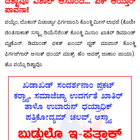
ದಿಶ್ಟಾವೊ ವಿಶಾಲ್ ಆಸೊಂದಿ… ಏಕ್ ಆಯ್ತಾರ್
ಪಾವನಾ!
ಪಯ್ಲೆಂ, ಲೊಕಾನ್ ವಿಚಾರ್ಚ್ಯಾ ಫಿರ್ಗಜಾಂನಿ ಕೊಂಕ್ಣಿ ಮೀಸ್ ಲಾಭಜೆ (ಕೊಣೀ
ಚಿಂತಿನಾಕಾತ್ ಸಗ್ಳ್ಯಾ ದಿಯೆಸೆಜಿಂತ್ ಕೊಂಕ್ಣಿ ಮಿಸಾಂ ಖಾತಿರ್ ಡಿಮಾಂಡ್
ಮ್ಹಣೊನ್. ಡಿಮಾಂಡ್ ಫಕತ್ ಖಂಯ್ ವ್ಹಡ್ ಮಾಪಾನ್ ಕೊಂಕ್ಣಿ
ಫಿರ್ಗಜ್‍ಗಾರ್ ಆಸಾತ್ ಥಂಯ್ ಮಾತ್ರ್. ಹೆಂ ಅವಶ್ಯ್ ಜಾಣಾಂ ಜಾಯಾ).
ಹೊ ಪಯ್ಲೊ ದಿಶ್ಟಾವೊ.