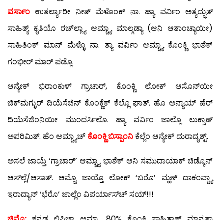
ವರ್ಸಾಂ
ಉತರ್ಲ್ಯಾರೀ ನೀತ್ ಮೆಳೊಂಕ್ ನಾ. ಹ್ಯಾ ವರ್ವಿಂ ಅತ್ಯದ್ಭುತ್
ಸಾಹಿತ್ಯ್ ಕೃತಿಯೊ ರಚ್‍ಲ್ಲ್ಯಾ ಆಮ್ಚ್ಯಾ ಮಾಲ್ಗಡ್ಯಾ (ಆನಿ ಆತಾಂಚ್ಯಾಯೀ)
ಸಾಹಿತಿಂಕ್ ಮಾನ್ ಮೆಳ್ಳೊ ನಾ. ತ್ಯಾ ವರ್ವಿಂ ಆಮ್ಚ್ಯಾ ಕೊಂಕ್ಣಿ ಭಾಶೆಕ್
ಗಂಭೀರ್ ಮಾರ್ ಪಡ್ಲೊ.
ಆನ್ಯೇಕ್ ಭಿರಾಂಕುಳ್ ಗ್ರಾಚಾರ್, ಕೊಂಕ್ಣಿ ಲೋಕ್ ಆಸೊನ್‍ಯೀ
ಚಿಕ್‍ಮಗ್ಳುರ್ ದಿಯೆಸೆಜಿನ್ ಕೊಂಕ್ಣೆಕ್ ಕೆಲ್ಲೊ ಘಾತ್. ಹೊ ಅನ್ಯಾಯ್ ಹೆರ್
ದಿಯೆಸೆಜಿಂನಿಯೀ ಮುಂದರ್ಸಿಲೊ. ಹ್ಯಾ ವರ್ವಿಂ ಜಾಲ್ಲೊ ಲುಕ್ಸಾಣ್
ಅಪರಿಮಿತ್. ಹೆಂ ಆಮ್ಚ್ಯಾಚ್
ಕೊಂಕ್ಣಿ ಬಿಸ್ಪಾಂನಿ
ಕೆಲ್ಲೆಂ ಆನ್ಯೇಕ್ ದುರಾದೃಶ್ಟ್.
ಅಸಲೆ ಜಾಯ್ತೆ ‘ಗ್ರಾಚಾರ್’ ಆಮ್ಚ್ಯಾ ಭಾಶೆಕ್ ಆನಿ ಸಮುದಾಯಾಕ್ ಚಿಡ್ಕೊನ್
ಆಸ್‍ಲ್ಲೆ/ಆಸಾತ್. ಆಮ್ಚೊ ಜಾಯ್ತೊ ಲೋಕ್ ‘ಬರೊ’ ಮ್ಹಣ್ ದಾಕಂವ್ಚ್ಯಾ
ಇರಾದ್ಯಾನ್ ‘ಭೆರೊ’ ಜಾಲ್ಲೆಂ ವಿಪರ್ಯಾಸ್‍ಚ್ ಸಯ್!!!
ಚಿಮ್ಟೊ:
ಕನ್ನಡ ಲಿಪಿಚ್ಯಾ ಆಮ್ಚ್ಯಾ 80% ಕೊಂಕ್ಣಿ ಸಾಹಿತ್ಯಾಕ್ ಮಾನ್ಯತಾ