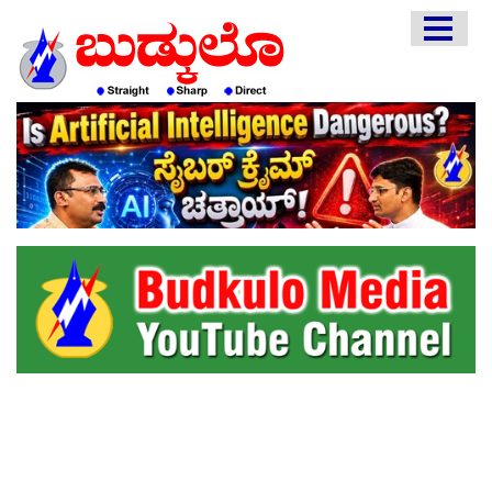
HOME
EDITORIAL
ENGLISH
KANNADA
INTERVIEWS
LITERATURE
ENTERTAINMENT
HEALTH
COMMUNITY