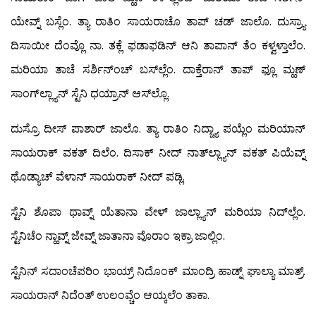
ಯೇವ್ನ್ ಬಸ್ಲೆಂ. ತ್ಯಾ ರಾತಿಂ ಸಾಯರಾಚೊ ತಾಪ್ ಚಡ್ ಜಾಲೊ. ದುಸ್ರ್ಯಾ
ದಿಸಾಯೀ ದೆಂವ್ಲೊ ನಾ. ತಕ್ಲೆ ಫಡಾಫಡಿನ್ ಆನಿ ತಾಪಾನ್ ತೆಂ ಕಳ್ವಳ್ತಾಲೆಂ.
ಮರಿಯಾ ತಾಚೆ ಸರ್ಶಿನ್‍ಂಚ್ ಬಸ್‍ಲ್ಲೆಂ. ದಾಕ್ತೆರಾನ್ ತಾಪ್ ಫ್ಲೂ ಮ್ಹಣ್
ಸಾಂಗ್‍ಲ್ಲ್ಯಾನ್ ಸ್ಟೆನಿ ಧಯ್ರಾನ್ ಆಸ್‍ಲ್ಲೊ.
ದುಸ್ರೊ ದೀಸ್ ಪಾಶಾರ್ ಜಾಲೊ. ತ್ಯಾ ರಾತಿಂ ನಿದ್ಚ್ಯಾ ಪಯ್ಲೆಂ ಮರಿಯಾನ್
ಸಾಯರಾಕ್ ವಕತ್ ದಿಲೆಂ. ದಿಸಾಕ್ ನೀದ್ ನಾತ್‍ಲ್ಲ್ಯಾನ್ ವಕತ್ ಪಿಯೆವ್ನ್
ಥೊಡ್ಯಾಚ್ ವೆಳಾನ್ ಸಾಯರಾಕ್ ನೀದ್ ಪಡ್ಲಿ.
ಸ್ಟೆನಿ ಶೊಪಾ ಥಾವ್ನ್ ಯೆತಾನಾ ವೇಳ್ ಜಾಲ್ಲ್ಯಾನ್ ಮರಿಯಾ ನಿದ್‍ಲ್ಲೆಂ.
ಸ್ಟೆನಿಚೆಂ ನ್ಹಾವ್ನ್ ಜೇವ್ನ್ ಜಾತಾನಾ ವೊರಾಂ ಇಕ್ರಾ ಜಾಲ್ಲಿಂ.
ಸ್ಟೆನಿನ್ ಸದಾಂಚೆಪರಿಂ ಭಾಯ್ರ್ ನಿದೊಂಕ್ ಮಾಂದ್ರಿ ಹಾಡ್ನ್ ಘಾಲ್ಯಾ ಮಾತ್ರ್.
ಸಾಯರಾನ್ ನಿದೆಂತ್ ಉಲಂವ್ಚೆಂ ಆಯ್ಕಲೆಂ ತಾಕಾ.