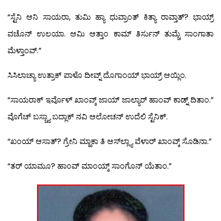
“ಸ್ಟೆನಿ ಆನಿ ಸಾಯರಾ, ತುಮಿ ಹ್ಯಾ ಧುವ್ರಾಂತ್ ಕಿತ್ಯಾ ರಾವ್ತಾತ್? ಭಾಯ್ರ್
ವಚೊನ್ ಉಲಯಾ. ಆಮಿ ಆತ್ತಾಂ ಕಾಮ್ ತಿರ್ಸುನ್ ತುಮ್ಚೆ ಸಾಂಗಾತಾ
ಮೆಳ್ತಾಂವ್.”
ಸಿಸಿಲಾಚ್ಯಾ ಉತ್ರಾಕ್ ಪಾಳೊ ದೀವ್ನ್ ದೊಗಾಂಯ್ ಭಾಯ್ರ್ ಆಯ್ಲಿಂ.
“ಸಾಯರಾಕ್ ಇರ್ವೊಳ್ ಖಾಂವ್ಕ್ ಜಾಯ್ ಜಾಲ್ಯಾರ್ ಹಾಂವ್ ಕಾಡ್ನ್ ದಿತಾಂ.”
ವೊಗೆಚ್ ಬಸ್ಚ್ಯಾ ಬದ್ಲಾಕ್ ನವಿ ಆಲೋಚನ್ ಉದೆಲಿ ಸ್ಟೆನಿಕ್.
“ಖಂಯ್ ಆಸಾತ್? ಗ್ರೇನಿ ಮ್ಹಾಕಾ ತಿ ಆಸ್‍ಲ್ಲ್ಯಾ ವೆಳಾರ್ ಖಾಂವ್ಕ್ ಸೊಡಿನಾ.”
“ತರ್ ಯಾಮೂ? ಹಾಂವ್ ಮಾಂಯ್ಕ್ ಸಾಂಗೊನ್ ಯೆತಾಂ.”