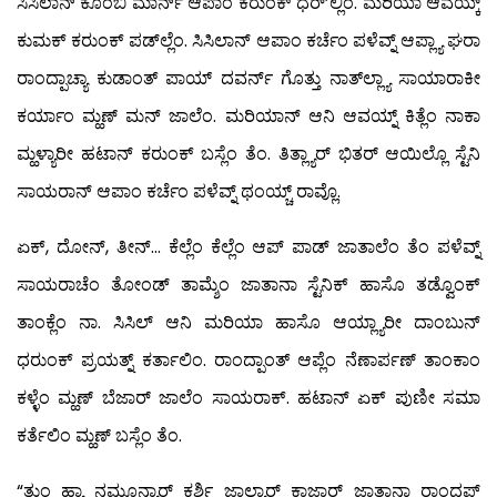
ಸಿಸಿಲಾನ್ ಕೊಂಬಿ ಮಾರ್ನ್ ಆಪಾಂ ಕರುಂಕ್ ಧರ್’ಲ್ಲಿಂ. ಮರಿಯಾ ಆವಯ್ಕ್
ಕುಮಕ್ ಕರುಂಕ್ ಪಡ್‍ಲ್ಲೆಂ. ಸಿಸಿಲಾನ್ ಆಪಾಂ ಕರ್ಚೆಂ ಪಳೆವ್ನ್ ಆಪ್ಲ್ಯಾ ಘರಾ
ರಾಂದ್ಪಾಚ್ಯಾ ಕುಡಾಂತ್ ಪಾಯ್ ದವರ್ನ್ ಗೊತ್ತು ನಾತ್‍ಲ್ಲ್ಯಾ ಸಾಯಾರಾಕೀ
ಕರ್ಯಾಂ ಮ್ಹಣ್ ಮನ್ ಜಾಲೆಂ. ಮರಿಯಾನ್ ಆನಿ ಆವಯ್ನ್ ಕಿತ್ಲೆಂ ನಾಕಾ
ಮ್ಹಳ್ಯಾರೀ ಹಟಾನ್ ಕರುಂಕ್ ಬಸ್ಲೆಂ ತೆಂ. ತಿತ್ಲ್ಯಾರ್ ಭಿತರ್ ಆಯಿಲ್ಲೊ ಸ್ಟೆನಿ
ಸಾಯರಾನ್ ಆಪಾಂ ಕರ್ಚೆಂ ಪಳೆವ್ನ್ ಥಂಯ್ಚ್ ರಾವ್ಲೊ.
ಏಕ್, ದೋನ್, ತೀನ್… ಕೆಲ್ಲೆಂ ಕೆಲ್ಲೆಂ ಆಪ್ ಪಾಡ್ ಜಾತಾಲೆಂ ತೆಂ ಪಳೆವ್ನ್
ಸಾಯರಾಚೆಂ ತೋಂಡ್ ತಾಮ್ಶೆಂ ಜಾತಾನಾ ಸ್ಟೆನಿಕ್ ಹಾಸೊ ತಡ್ವೊಂಕ್
ತಾಂಕ್ಲೆಂ ನಾ. ಸಿಸಿಲ್ ಆನಿ ಮರಿಯಾ ಹಾಸೊ ಆಯ್ಲ್ಯಾರೀ ದಾಂಬುನ್
ಧರುಂಕ್ ಪ್ರಯತ್ನ್ ಕರ್ತಾಲಿಂ. ರಾಂದ್ಪಾಂತ್ ಆಪ್ಲೆಂ ನೆಣಾರ್ಪಣ್ ತಾಂಕಾಂ
ಕಳ್ಳೆಂ ಮ್ಹಣ್ ಬೆಜಾರ್ ಜಾಲೆಂ ಸಾಯರಾಕ್. ಹಟಾನ್ ಏಕ್ ಪುಣೀ ಸಮಾ
ಕರ್ತೆಲಿಂ ಮ್ಹಣ್ ಬಸ್ಲೆಂ ತೆಂ.
“ತುಂ ಹ್ಯಾ ನಮೂನ್ಯಾರ್ ಕರ್ಶಿ ಜಾಲ್ಯಾರ್ ಕಾಜಾರ್ ಜಾತಾನಾ ರಾಂದಪ್