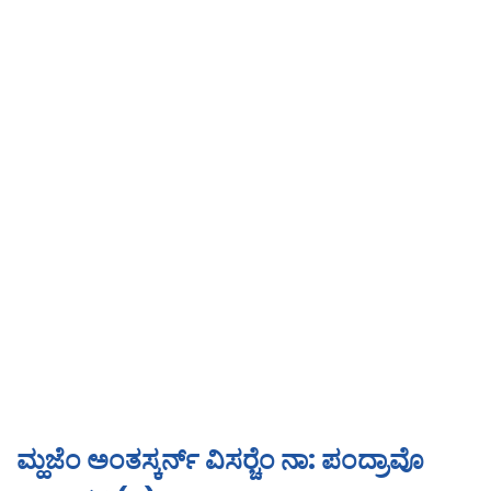
ಮ್ಹಜೆಂ ಅಂತಸ್ಕರ್ನ್ ವಿಸರ‍್ಚೆಂ ನಾ: ಪಂದ್ರಾವೊ