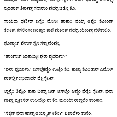
ಝಾಡಾಕ್ ಶಿರ್ಕಾವ್ನ್ ಸರಾರಾಂ ವಯ್ರ್ ಚಡ್ಲೊ ತೊ.
ಸಾಯರಾ ಧರ್ಣಿರ್ ಬಸ್ಲೆಂ ದೊನೀ ಹಾತಾಂ ವಯ್ರ್ ಆಪ್ಲೆಂ ತೋಂಡ್
ತೆಂಕಿತ್. ಕಸಲಿಂಗೀ ಚಿಂತ್ನಾಂ ತಾಚೆ ಮತಿಂತ್ ವಯ್ರ್ ಯೇಂವ್ಕ್ ಪಳೆತಾಲಿಂ.
ಥೊಡ್ಯಾಚ್ ವೆಳಾನ್ ಸ್ಟೆನಿ ಸಕ್ಲಾ ದೆಂವ್ಲೊ.
“ಹಾಂಗಾಚ್ ಖಾತಾಯ್ಗೀ ಘರಾ ವ್ಯರ್ಯಾಂ?”
“ಘರಾ ವ್ಹರ್ಯಾಂ.” ಬಸ್‍ಲ್ಲೆಕಡ್ಚೆಂ ಉಟ್ಲೆಂ ತೆಂ. ತಾಚ್ಯಾ ತೊಂಡಾರ್ ಎದೊಳ್
ನಾತ್‍ಲ್ಲಿ ಗಂಭೀರಾಯ್ ದೆಕ್ಲಿ ಸ್ಟೆನಿನ್.
ಲ್ಹಾನ್ಶೆಂ ಶಿಮ್ಟೆಂ ತಾಕಾ ದೀವ್ನ್ ಜಡ್ ಆಸ್‍ಲ್ಲೆಂ ಆಪ್ಣೆಂ ಘೆತ್ಲೆಂ ಸ್ಟೆನಿನ್. ಘರಾ
ಪಾವ್ತಾ ಮ್ಹಣಸರ್ ಉಲಯ್ಲೆಂ ನಾ ತೆಂ. ಮರಿಯಾ ರಾಕ್ತಾಲೆಂ ತಾಂಕಾಂ.
“ಸಕ್ಕಡ್ ಘರಾ ಹಾಡ್ನ್ ಆಯ್ಲ್ಯಾತ್ ಕಿತೆಂ?” ವಿಚಾರ್ಲೆಂ ತಾಣೆಂ.