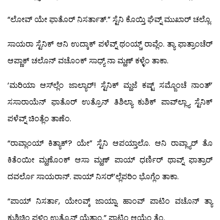
“ಲೋವ್ ಯೇ ಫಾತೊರ್ ನಿಸರ್ತಾತ್.” ಸ್ಟೆನಿ ಕೊಯ್ತಿ ಘೆವ್ನ್ ಮುಖಾರ್ ಚಲ್ಲೊ.
ಸಾಯರಾ ಸ್ಟೆನಿಕ್ ಆನಿ ಉದ್ಕಾಕ್ ಪಳೆವ್ನ್ ಥಂಯ್ಚ್ ರಾವ್ಲೆಂ. ತ್ಯಾ ಫಾತ್ರಾಂಚೆರ್
ಆಪ್ಣಾಕ್ ಚಲೊನ್ ವಚೊಂಕ್ ಸಾಧ್ಯ್ ನಾ ಮ್ಹಣ್ ಕಳ್ಳೆಂ ತಾಕಾ.
‘ಮರಿಯಾ ಆಸ್‍ಲ್ಲೆಂ ಜಾಲ್ಯಾರ್! ಸ್ಟೆನಿಕ್ ಮ್ಹಜೆ ಕಷ್ಟ್ ಸಮ್ಜೊಂಚೆ ನಾಂತ್’
ಸಸಾರಾಯೆನ್ ಫಾತೊರ್ ಉತ್ರೊನ್ ತಿಶಿಲ್ಯಾ ಕುಶಿಕ್ ಪಾವ್‍ಲ್ಲ್ಯಾ ಸ್ಟೆನಿಕ್
ಪಳೆವ್ನ್ ಚಿಂತ್ಲೆಂ ತಾಣೆಂ.
“ರಾವ್ಲಾಂಯ್ ಕಿತ್ಯಾಕ್? ಯೇ” ಸ್ಟೆನಿ ಆಪಯ್ತಾಲೊ. ಆನಿ ರಾವ್ಲ್ಯಾರ್ ತೊ
ಕಿತೆಂಯೀ ಮ್ಹಣೊಂಕ್ ಆಸಾ ಮ್ಹಣ್ ಪಾಯ್ ಧರ್ಣಿರ್ ಥಾವ್ನ್ ಫಾತ್ರಾರ್
ದವರ್ಲೊ ಸಾಯರಾನ್. ಪಾಯ್ ನಿಸರ್’ಲ್ಲೆಪರಿಂ ಭೊಗ್ಲೆಂ ತಾಕಾ.
“ಪಾಯ್ ನಿಸರ್ತಾ, ಯೇಂವ್ಕ್ ಜಾಯ್ನಾ. ಹಾಂವ್ ಪಾಟಿಂ ವಚೊನ್ ತ್ಯಾ
ಕುಶಿಚಿಂ ಫಳಿಂ ಉತ್ರೊನ್ ಯೆತಾಂ.” ಪಾಟಿಂ ಆಯ್ಲೆಂ ತೆಂ.