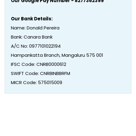
Our Google Pay Number - 8277362399
Our Bank Details:
Name: Donald Pereira
Bank: Canara Bank
A/C No: 0977101022194
Hampankatta Branch, Mangaluru 575 001
IFSC Code: CNRB0000612
SWIFT Code: CNRBINBBRFM
MICR Code: 575015009