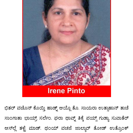
ಭಿತರ್ ವಚೊನ್ ಕೊಯ್ತಿ ಹಾಡ್ನ್ ಆಯ್ಲೊ ತೊ. ಸಾಯರಾ ಉತ್ಸಾಹಾನ್ ತಾಚೆ
ಸಾಂಗಾತಾ ಭಾಯ್ರ್ ಸರ್ಲೆಂ. ಘರಾ ಥಾವ್ನ್ ತಿಕ್ಕೆ ಪಯ್ಸ್ ಗುಡ್ಯಾ ಸುವಾತೆರ್
ಆಸ್‍ಲ್ಲೆ ತಳ್ಟೆ ಮಾಡ್. ಥಂಯ್ ವಚಜೆ ಜಾಲ್ಯಾರ್ ತೋಡ್ ಉತ್ರೊಂಕ್