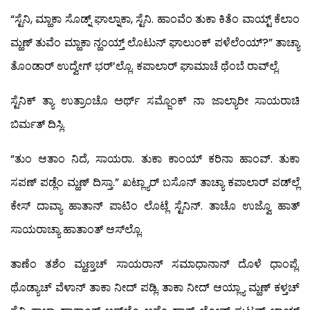
“ಸ್ಟೆನಿ, ಮ್ಹಾಕಾ ಸೊಡ್ನ್ ಘಾಲ್ನಾಕಾ, ಸ್ಟೆನಿ. ಹಾಂವೆಂ ತುಕಾ ಕಿತೆಂ ವಾಯ್ಟ್ ಕೆಲಾಂ
ಮ್ಹಣ್ ತುವೆಂ ಮ್ಹಾಕಾ ನ್ಹಂಯ್ತ್ ಲೊಟುನ್ ಘಾಲುಂಕ್ ಪಳೆಲೆಂಯ್?” ತಾಚ್ಯಾ
ತೊಂಡಾರ್ ಉದ್ವೇಗ್ ಭರ್’ಲ್ಲೊ. ಕಪಾಲಾರ್ ಘಾಮಾಚೆ ಥೆಂಬೆ ರಾವ್‍ಲ್ಲೆ.
ಸ್ಟೆನಿಕ್ ತ್ಯಾ ಉತ್ರಾಂಚೊ ಅರ್ಥ್ ಸಮ್ಜೊಂಕ್ ನಾ ಜಾಲ್ಯಾರೀ ಸಾಯರಾಚಿ
ಬಿರ್ಮತ್ ದಿಸ್ಲಿ.
“ತುಂ ಆತಾಂ ನಿದೆ, ಸಾಯರಾ. ತುಕಾ ಕಾಂಯ್ ಕರಿನಾ ಹಾಂವ್. ತುಕಾ
ಸಪಣ್ ಪಡ್ಲೆಂ ಮ್ಹಣ್ ದಿಸ್ತಾ.” ಖಟ್ಲ್ಯಾರ್ ಬಸೊನ್ ತಾಚ್ಯಾ ಕಪಾಲಾರ್ ಪಡ್‍ಲ್ಲೆ
ಕೇಸ್ ದಾವ್ಯಾ ಹಾತಾನ್ ಪಾಟಿಂ ಲೊಟ್ಲೆ ಸ್ಟೆನಿನ್. ತಾಚೊ ಉಜ್ವೊ ಹಾತ್
ಸಾಯರಾಚ್ಯಾ ಹಾತಾಂತ್ ಆಸ್‍ಲ್ಲೊ.
ತಾಣೆಂ ತಶೆಂ ಮ್ಹಣ್ತಚ್ ಸಾಯರಾನ್ ಸಮಾಧಾನಾನ್ ದೊಳೆ ಧಾಂಪ್ಲೆ.
ಥೊಡ್ಯಾಚ್ ವೆಳಾನ್ ತಾಕಾ ನೀದ್ ಪಡ್ಲಿ. ತಾಕಾ ನೀದ್ ಆಯ್ಲ್ಯಾ ಮ್ಹಣ್ ಕಳ್ತಚ್