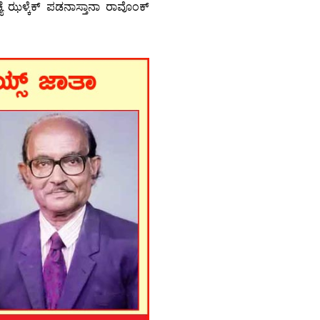
್ಯೆ ಝಳ್ಕೆಕ್ ಪಡನಾಸ್ತಾನಾ ರಾವೊಂಕ್