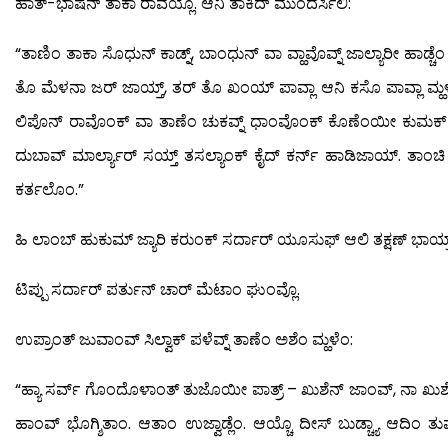
ಹಾತ್-ಭಾಷೆನ್ ತಾಕಾ ರಾವಯ್ಲೊ. ಆನಿ ತಾಕಿದ್ ಮುಂದರ್ಸಿಲಿ:
“ತಾಣಿಂ ತಾಕಾ ಸೊಧುನ್ ಕಾಡ್ನ್, ಬಾಂಧುನ್ ವಾ ವ್ಹಾವೊವ್ನ್ ಜಾಲ್ಯಾರೀ ಹಾಡ್ಚೆ
ತೊ ಮೆಳನಾ ಜರ್ ಜಾಯ್ತ್, ತರ್ ತೊ ಖಂಯ್ ಪಾವ್ಲಾ ಆನಿ ಕಸೊ ಪಾವ್ಲಾ ಮ್ಹ
ಲಿಪೊನ್ ರಾವೊಂಕ್ ವಾ ತಾಣೆಂ ಚುಕವ್ನ್ ಧಾಂವೊಂಕ್ ಕೊಣೆಂಯೀ ಕುಮಕ್ ದಿಲ್ಯ
ದುಬಾವ್ ಮಾರ್ಲ್ಯಾರ್ ಸಯ್ತ್ ತಸಲ್ಯಾಂಕ್ ಕೈದ್ ಕರ್ನ್ ಹಾಡಿಜಾಯ್. ತಾಂಚಿ ಖ
ಕರ್ತಲೊಂ.”
ಹಿ ಲಾಂಬ್ ಹುಕುಮ್ ಜ್ಯಾರಿ ಕರುಂಕ್ ಸರ್ದಾರ್ ಯೂಸುಫ್ ಆಲಿ ತಕ್ಷಣ್ ಭಾಯ್
ಟಿಪ್ಪು ಸರ್ದಾರ್ ಪರ್ತುನ್ ಚಾರ್ ಮೆಟಾಂ ಘುಂವ್ಲೊ.
ಉಪ್ರಾಂತ್ ಜುವಾಂವ್ ಸಿಲ್ವಾಕ್ ಪಳೆವ್ನ್ ತಾಣೆಂ ಅಶೆಂ ಮ್ಹಳೆಂ:
“ಹ್ಯಾ ಸರ್ವ್ ಗೊಂದೊಳಾಂತ್ ತುಜೊಯೀ ಪಾತ್ರ್ – ಖುಶೆನ್ ಜಾಂವ್, ನಾ ಖುಶೆನ್
ಹಾಂವ್ ಭೊಗ್ಶಿತಾಂ. ಆತಾಂ ಉಜ್ವಾಡ್ಲೆಂ. ಆಯ್ಚೊ ದೀಸ್ ಬುಡ್ಚ್ಯಾ ಆದಿಂ ತ