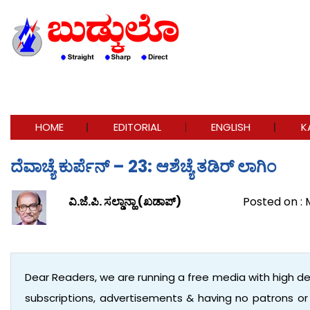
HOME
EDITORIAL
ENGLISH
K
ದೆವಾಚ್ಯೆ ಕುರ್ಪೆನ್ – 23: ಆಶೆಚ್ಯೆ ತಡಿರ್ ಲಾಗಿಂ
ವಿ.ಜೆ.ಪಿ. ಸಲ್ಡಾನ್ಹಾ (ಖಡಾಪ್)
Posted on : 
Dear Readers, we are running a free media with high d
subscriptions, advertisements & having no patrons o