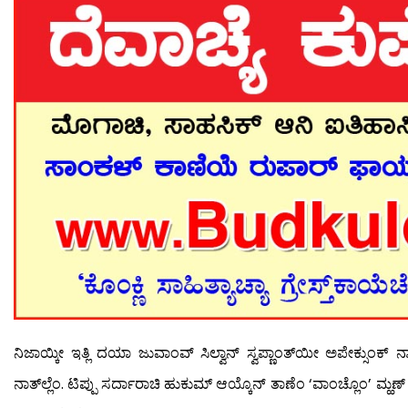
ನಿಜಾಯ್ಕೀ ಇತ್ಲಿ ದಯಾ ಜುವಾಂವ್ ಸಿಲ್ವಾನ್ ಸ್ವಪ್ಣಾಂತ್‍ಯೀ ಅಪೇಕ್ಸುಂಕ್ ನ
ನಾತ್‍ಲ್ಲೆಂ. ಟಿಪ್ಪು ಸರ್ದಾರಾಚಿ ಹುಕುಮ್ ಆಯ್ಕೊನ್ ತಾಣೆಂ ‘ವಾಂಚ್ಲೊಂ’ ಮ್ಹಣ್