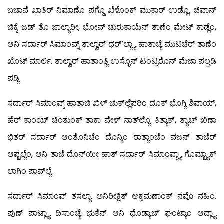
ಬಚಾವೆ ಖಾತಿರ್ ನಿಮಾಣೊ ಪಗ್ಡೊ ಖೆಳೊಂಕ್ ಮುಕಾರ್ ಉಡ್ಲೊ. ಜಿವಾನ್
ಚಿಕ್ಕೆ ಜಡ್ ತೊ ಜಾಲ್ಯಾರೀ, ಭೋವ್ ಚುರುಕಾಯೆನ್ ತಾಣೆಂ ಮೇಟ್ ಕಾಡ್ಲೆಂ,
ಆನಿ ಸರ್ದಾರ್ ಸಿಮಾಂವ್ನ್ ತಾಲ್ವಾರ್ ಧರ್’ಲ್ಲ್ಯಾ ಹಾತಾಚ್ಯೆ ಮುಟಿಚೆರ್ ತಾಣೆಂ
ಖೊಟ್ ಮಾರ್ಲಿ. ತಾಲ್ವಾರ್ ಹಾತಾಂತ್ಲಿ ಉಸ್ಳೊನ್ ಟಂಟ್ರರೊನ್ ಮೆಜಾ ಪಲ್ತಡಿ
ಪಡ್ಲಿ.
ಸರ್ದಾರ್ ಸಿಮಾಂವ್ಕ್ ಹಾತಾಚಿ ಖಿಳ್ ಚುಕ್‍ಲ್ಲೆಪರಿಂ ದೂಕ್ ಭೊಗ್ಲಿ ಶಿವಾಯ್,
ಹೆರ್ ಕಾಂಯ್ ಚಿಂತುಂಕ್ ತಾಕಾ ವೇಳ್ ನಾತ್‍ಲ್ಲೊ. ಕಿತ್ಯಾಕ್, ತ್ಯಾಚ್ ಖಿಣಾ
ಭಿತರ್ ಸರ್ದಾರ್ ಆಂತೊನಿಚೆಂ ದೊನ್ಶಿಂ ರಾತ್ಲಾಂಚೆಂ ವಜನ್ ತಾಚೆರ್
ಆಪ್ಟಲ್ಲೆಂ, ಆನಿ ತಾಚೆ ದೊನ್‍ಯೀ ಹಾತ್ ಸರ್ದಾರ್ ಸಿಮಾಂವ್ಚ್ಯಾ ಗೊಮ್ಟ್ಯಾಕ್
ಲಾಗಿಂ ಪಾವ್‍ಲ್ಲೆ.
ಸರ್ದಾರ್ ಸಿಮಾಂವ್ ತಸಲ್ಯಾ ಅನಿರೀಕ್ಷಿತ್ ಆಕ್ರಮಣಾಂಕ್ ನವೊ ನಹಿಂ.
ಪುಣ್ ಪಾಟ್ಲ್ಯಾ ದಿಸಾಂಚ್ಯೆ ಭುಕೆನ್ ಆನಿ ಥೊಡ್ಯಾಚ್ ಘಂಟ್ಯಾಂ ಆದ್ಲ್ಯಾ