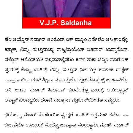
ಹೆಂ ಆಯ್ಕೊನ್ ಸರ್ದಾರ್ ಆಂತೊನ್ ಏಕ್ ಪಾವ್ಟಿಂ ನಿರ್ಣೆಲೊ ಆನಿ ಕಾಂಪ್ಲೊ.
ಕಿತ್ಯಾಕ್, ಟಿಪ್ಪು ಸುಲ್ತಾನಾಚ್ಯಾ ರಾಜ್ವಟ್ಕಾಯೆಂತ್ ನಿತಿದಾರ್ ಜಾವ್ನಾಸೊನ್,
ವಳ್ಕೊನ್ ಆಸೊನ್‍ಯೀ ವಳ್ಕನಾತ್‍ಲ್ಲೆಪರಿಂ ಕರ್ನ್ ತಾಕಾ ಜಿವ್ಶಿಂ ಮಾರುಂಕ್
ಪ್ರಯತ್ನ್ ಕೆಲ್ಲ್ಯಾ ಖಾತಿರ್, ಟಿಪ್ಪು ಸುಲ್ತಾನ್ ನಿಜಾಯ್ಕೀ ಕಸಲಿಚ್ ದಾಕ್ಷೆಣ್
ನಾಸ್ತಾನಾ ಭಿರಾಂಕುಳ್ ಶಿಕ್ಷಾ ಫರ್ಮಾಯ್ತಲೊ ಮ್ಹಣ್ ತೊ ಸ್ಪಷ್ಟ್ ಜಾಣಾಸ್‍ಲ್ಲೊ.
ಆನಿ ಆತಾಂ ಸರ್ದಾರ್ ಸಿಮಾಂವ್ ಬಂಧೆಂತ್ಲೊ ಭಾಯ್ರ್ ಆಯಿಲ್ಲ್ಯಾನ್
ಆಪ್ಣಾಕ್ ಖಂಚ್ಯಾಯೀ ಥರಾಚಿ ಸುಟ್ಕಾ ನಾ ಮ್ಹಣೊನ್‍ಯೀ ತೊ ಸಮ್ಜಲೊ.
ಭಿಯೆಲ್ಲ್ಯಾ ವೆಳಾರ್ ಕೊಣೆಂಯೀ ಸ್ವರಕ್ಷಣೆ ಖಾತಿರ್ ಆಕ್ರಮಣ್ ಕರ್ಚೊ ವಾ
ಬಚಾವೆಚೊ ಉಪಾಯ್ ಸೊಧ್ಚೊ ಜಾವ್ನಾಸಾ ಸಂಯ್ಭಾಚೊ ಗೂಣ್. ಸರ್ದಾರ್