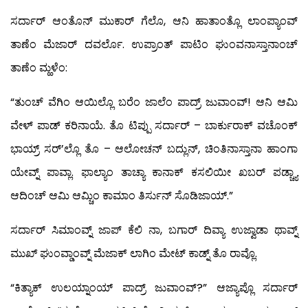
ಸರ್ದಾರ್ ಆಂತೊನ್ ಮುಕಾರ್ ಗೆಲೊ, ಆನಿ ಹಾತಾಂತ್ಲೊ ಲಾಂಪ್ಯಾಂವ್
ತಾಣೆಂ ಮೆಜಾರ್ ದವರ್ಲೊ. ಉಪ್ರಾಂತ್ ಪಾಟಿಂ ಘುಂವನಾಸ್ತಾನಾಂಚ್
ತಾಣೆಂ ಮ್ಹಳೆಂ:
“ತುಂಚ್ ವೆಗಿಂ ಆಯಿಲ್ಲೊ ಬರೆಂ ಜಾಲೆಂ ಪಾದ್ರ್ ಜುವಾಂವ್! ಆನಿ ಆಮಿ
ವೇಳ್ ಪಾಡ್ ಕರಿನಾಯೆ. ತೊ ಟಿಪ್ಪು ಸರ್ದಾರ್ – ಬಾರ್ಕುರಾಕ್ ವಚೊಂಕ್
ಭಾಯ್ರ್ ಸರ್’ಲ್ಲೊ ತೊ – ಆಲೋಚನ್ ಬದ್ಲುನ್, ಚಿಂತಿನಾಸ್ತಾನಾ ಹಾಂಗಾ
ಯೇವ್ನ್ ಪಾವ್ಲಾ. ಫಾಲ್ಯಾಂ ತಾಚ್ಯಾ ಕಾನಾಕ್ ಕಸಲಿಯೀ ಖಬರ್ ಪಡ್ಚ್ಯಾ
ಆದಿಂಚ್ ಆಮಿ ಆಮ್ಚಿಂ ಕಾಮಾಂ ತಿರ್ಸುನ್ ಸೊಡಿಜಾಯ್.”
ಸರ್ದಾರ್ ಸಿಮಾಂವ್ನ್ ಜಾಪ್ ಕೆಲಿ ನಾ, ಬಗಾರ್ ದಿವ್ಯಾ ಉಜ್ವಾಡಾ ಥಾವ್ನ್
ಮುಖ್ ಘುಂವ್ಡಾಂವ್ನ್ ಮೆಜಾಕ್ ಲಾಗಿಂ ಮೇಟ್ ಕಾಡ್ನ್ ತೊ ರಾವ್ಲೊ.
“ಕಿತ್ಯಾಕ್ ಉಲಯ್ನಾಂಯ್ ಪಾದ್ರ್ ಜುವಾಂವ್?” ಆಜ್ಯಾಪ್ಲೊ ಸರ್ದಾರ್