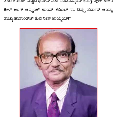
ತಶೆಂ ಕರುಂಕ್ ಮ್ಹಾಕಾ ಭೋವ್ ವರ್ತಿ ಧಾದೊಸ್ಕಾಯ್ ಭೊಗ್ತಿ. ಪುಣ್ ತುಜೆಂ
ಕೀಳ್ ಆಂಗ್ ಆಪ್ಡುಂಕ್ ಹಾಂವ್ ಕಬೂಲ್ ನಾ. ಟಿಪ್ಪು ಸರ್ದಾರ್ ಆಯ್ಲಾ.
ತಾಚ್ಯಾ ಹಾತಾಂತ್‍ಚ್ ತುಜಿ ನೀತ್ ಜಾಯ್ಜಯ್!”