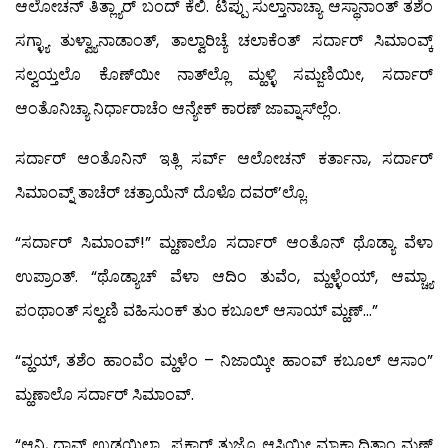
ಆಲೋಚನ್ ತಿತ್ಲ್ಯಾರ್ ಬಂದ್ ಕೆಲಿ. ಟಿಪ್ಪು ಸುಲ್ತಾನಾಚ್ಯಾ ಆಸ್ಥಾನಾಂತ್ ತಶೆಂ
ಸಗ್ಳ್ಯಾ ತುಳ್ವ್ಯಾನಾಡಾಂತ್, ತಾಲ್ವಾರಿಚ್ಯೆ ಚಲಾಕೆಂತ್ ಸರ್ದಾರ್ ಸಿಮಾಂವ್ಕ್
ಸಲ್ವಯ್ತಲೊ ಕೊಣ್‍ಯೀ ನಾತ್‍ಲ್ಲೊ ಮ್ಹಳ್ಳಿ ಸಮ್ಜಣಿಯೀ, ಸರ್ದಾರ್
ಆಂತೊನಿಚ್ಯಾ ನಿರ್ಧಾರಾಚೆಂ ಆನ್ಯೇಕ್ ಕಾರಣ್ ಜಾವ್ನಾಸ್‍ಲ್ಲೆಂ.
ಸರ್ದಾರ್ ಆಂತೊನಿನ್ ಇತ್ಲಿ ಸರ್ವ್ ಆಲೋಚನ್ ಕರ್ತಾನಾ, ಸರ್ದಾರ್
ಸಿಮಾಂವ್ನ್ ತಾಚೆರ್ ಚತ್ರಾಯೆನ್ ದೊಳೊ ದವರ್’ಲ್ಲೊ.
“ಸರ್ದಾರ್ ಸಿಮಾಂವ್!” ಮ್ಹಣಾಲೊ ಸರ್ದಾರ್ ಆಂತೊನ್ ಥೊಡ್ಯಾ ವೆಳಾ
ಉಪ್ರಾಂತ್. “ಥೊಡ್ಯಾಚ್ ವೆಳಾ ಆದಿಂ ತುವೆಂ, ಮ್ಹಳ್ಳೆಂಯ್, ಆಮ್ಚ್ಯಾ
ಪಂಥಾಂತ್ ಸಲ್ವಣಿ ವಹಿಸುಂಕ್ ತುಂ ಕಬೂಲ್ ಆಸಾಯ್ ಮ್ಹಣ್…”
“ವ್ಹಯ್, ತಶೆಂ ಹಾಂವೆಂ ಮ್ಹಳೆಂ – ನಿಜಾಯ್ಕೀ ಹಾಂವ್ ಕಬೂಲ್ ಆಸಾಂ”
ಮ್ಹಣಾಲೊ ಸರ್ದಾರ್ ಸಿಮಾಂವ್.
“ಆನಿ, ದಾವ್ ಉಡಯಿಲ್ಲ್ಯಾ ಪ್ರಕಾರ್ ತುಜ್ಯೊ ಆಸ್ತಿಯೀ ಮ್ಹಾಕಾ ದಿತಾಂ ಮ್ಹಣ್