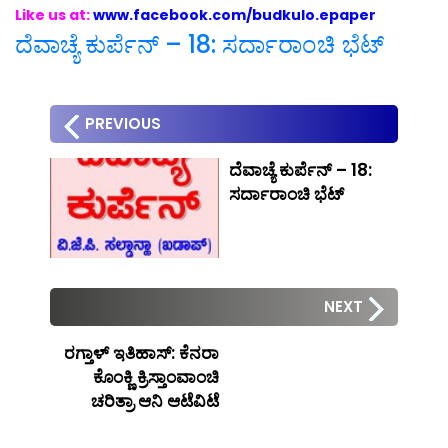
Like us at:
www.facebook.com/budkulo.epaper
ದೆವಾಚ್ಯೆ ಕುರ್ಪೆನ್ – 18: ಸರ್ದಾರಾಂಚಿ ಭೆಟ್
PREVIOUS
ದೆವಾಚ್ಯೆ ಕುರ್ಪೆನ್ – 18:
ಸರ್ದಾರಾಂಚಿ ಭೆಟ್
NEXT
ರಗ್ತಾಳ್ ಇತಿಹಾಸ್: ಕೆನರಾ
ಕೊಂಕ್ಣಿ ಕ್ರಿಸ್ತಾಂವಾಂಚಿ
ಚರಿತ್ರಾ ಆನಿ ಆಟೆವಿಟೆ