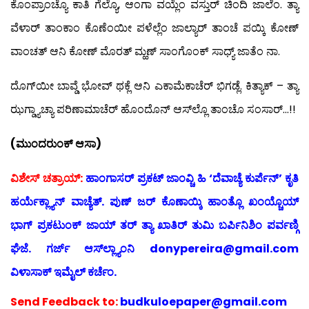
ಕೊಂಪ್ರಾಂಚ್ಯೊ ಕಾತಿ ಗೆಲ್ಯೊ, ಆಂಗಾ ವಯ್ಲೆಂ ವಸ್ತುರ್ ಚಿಂದಿ ಜಾಲೆಂ. ತ್ಯಾ
ವೆಳಾರ್ ತಾಂಕಾಂ ಕೊಣೆಂಯೀ ಪಳೆಲ್ಲೆಂ ಜಾಲ್ಯಾರ್ ತಾಂಚೆ ಪಯ್ಕಿ ಕೋಣ್
ವಾಂಚತ್ ಆನಿ ಕೋಣ್ ಮೊರತ್ ಮ್ಹಣ್ ಸಾಂಗೊಂಕ್ ಸಾಧ್ಯ್ ಜಾತೆಂ ನಾ.
ದೊಗ್‍ಯೀ ಬಾವ್ಡೆ ಭೋವ್ ಥಕ್ಲೆ ಆನಿ ಎಕಾಮೆಕಾಚೆರ್ ಭಿಗಡ್ಲೆ. ಕಿತ್ಯಾಕ್ – ತ್ಯಾ
ಝಗ್ಡ್ಯಾಚ್ಯಾ ಪರಿಣಾಮಾಚೆರ್ ಹೊಂದೊನ್ ಆಸ್‍ಲ್ಲೊ ತಾಂಚೊ ಸಂಸಾರ್…!!
(ಮುಂದರುಂಕ್ ಆಸಾ)
ವಿಶೇಸ್ ಚತ್ರಾಯ್:
ಹಾಂಗಾಸರ್ ಪ್ರಕಟ್ ಜಾಂವ್ಚಿ ಹಿ ‘ದೆವಾಚ್ಯೆ ಕುರ್ಪೆನ್’ ಕೃತಿ
ಹರ್ಯೆಕ್ಲ್ಯಾನ್ ವಾಚ್ಯೆತ್. ಪುಣ್ ಜರ್ ಕೊಣಾಯ್ಕಿ ಹಾಂತ್ಲೊ ಖಂಯ್ಚೊಯ್
ಭಾಗ್ ಪ್ರಕಟುಂಕ್ ಜಾಯ್ ತರ್ ತ್ಯಾ ಖಾತಿರ್ ತುಮಿ ಬರ್ಪಿನಿಶಿಂ ಪರ್ವಣ್ಗಿ
ಘೆಜೆ. ಗರ್ಜ್ ಆಸ್‍ಲ್ಲ್ಯಾಂನಿ donypereira@gmail.com
ವಿಳಾಸಾಕ್ ಇಮೈಲ್ ಕರ್ಚೆಂ.
Send
Feedback to:
budkuloepaper@gmail.com