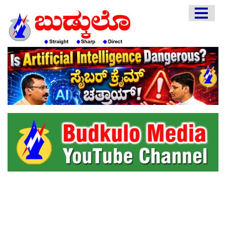
HOME
EDITORIAL
ENGLISH
KANNADA
INTERVIEWS
LITERATURE
ENTERTAINMENT
HEALTH
COMMUNITY