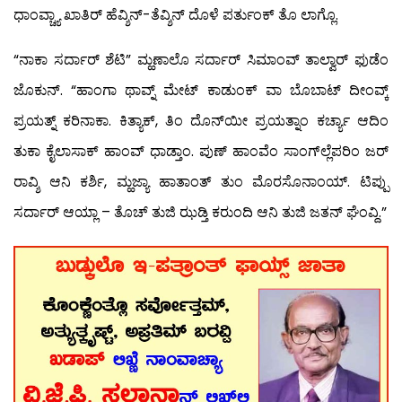
ಧಾಂವ್ಚ್ಯಾ ಖಾತಿರ್ ಹೆವ್ಶಿನ್-ತೆವ್ಶಿನ್ ದೊಳೆ ಪರ್ತುಂಕ್ ತೊ ಲಾಗ್ಲೊ.
“ನಾಕಾ ಸರ್ದಾರ್ ಶೆಟಿ” ಮ್ಹಣಾಲೊ ಸರ್ದಾರ್ ಸಿಮಾಂವ್ ತಾಲ್ವಾರ್ ಫುಡೆಂ
ಜೊಕುನ್. “ಹಾಂಗಾ ಥಾವ್ನ್ ಮೇಟ್ ಕಾಡುಂಕ್ ವಾ ಬೊಬಾಟ್ ದೀಂವ್ಕ್
ಪ್ರಯತ್ನ್ ಕರಿನಾಕಾ. ಕಿತ್ಯಾಕ್, ತಿಂ ದೊನ್‍ಯೀ ಪ್ರಯತ್ನಾಂ ಕರ್ಚ್ಯಾ ಆದಿಂ
ತುಕಾ ಕೈಲಾಸಾಕ್ ಹಾಂವ್ ಧಾಡ್ತಾಂ. ಪುಣ್ ಹಾಂವೆಂ ಸಾಂಗ್‍ಲ್ಲೆಪರಿಂ ಜರ್
ರಾವ್ಶಿ ಆನಿ ಕರ್ಶಿ, ಮ್ಹಜ್ಯಾ ಹಾತಾಂತ್ ತುಂ ಮೊರಸೊನಾಂಯ್. ಟಿಪ್ಪು
ಸರ್ದಾರ್ ಆಯ್ಲಾ – ತೊಚ್ ತುಜಿ ಝಡ್ತಿ ಕರುಂದಿ ಆನಿ ತುಜಿ ಜತನ್ ಘೆಂವ್ದಿ.”