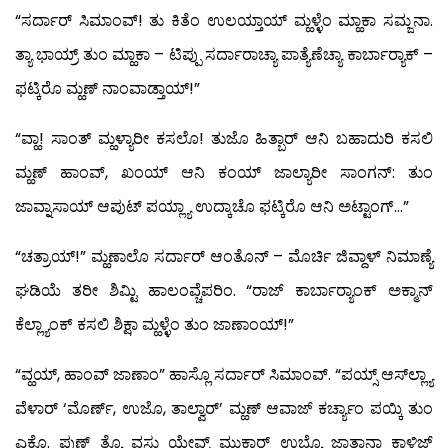
“ಸರ್ದಾರ್ ಸಿಮಾಂವ್! ತು ಕಿತೆಂ ಉಲಯ್ತಾಯ್ ಮ್ಹಳ್ಳೆಂ ಮ್ಹಾಕಾ ಸಮ್ಜನಾ.
ತ್ಯಾ ಭಾಯ್ರ್ ತುಂ ಮ್ಹಾಕಾ – ಟಿಪ್ಪು ಸರ್ದಾರಾಚ್ಯಾ ಪಾತ್ಯೆಣೆಚ್ಯಾ ಕಾರ್ಬಾರ್‍ಯಾಕ್ –
ಫಟ್ಕಿರೊ ಮ್ಹಣ್ ನಾಂವಾಡ್ತಾಯ್!”
“ವ್ಹಾ! ಸಾಂತ್ ಮ್ಹಳ್ಯಾರೀ ಕಸಲೊ! ತುಜೊ ಹಿತ್ಬಾರ್ ಆನಿ ಬಹಾದುರಿ ಕಸಲಿ
ಮ್ಹಣ್ ಹಾಂವ್, ಖಂಯ್ ಆನಿ ಕಂಯ್ ಜಾಲ್ಯಾರೀ ಸಾಂಗನ್: ತುಂ
ಜಾವ್ನಾಸಾಯ್ ಆಪುಟ್ ಪಯ್ಲ್ಯಾ ಉದ್ಕಾಚೊ ಫಟ್ಕಿರೊ ಆನಿ ಅಟ್ಟಾಂಗ್…”
“ಚತ್ರಾಯ್!” ಮ್ಹಣಾಲೊ ಸರ್ದಾರ್ ಆಂತೊನ್ – ಮೊರ್ಚಿ ಜಿವ್ದಾಳ್ ನಿಮಾಣ್ಯೆ
ಘಡಿಯೆ ತರೀ ಶಿಮ್ಟಿ ಹಾಲಂವ್ಚೆಪರಿಂ. “ರಾಜ್ ಕಾರ್ಬಾರ್‍ಯಾಂಕ್ ಅಕ್ಮಾನ್
ಕೆಲ್ಲ್ಯಾಂಕ್ ಕಸಲಿ ಶಿಕ್ಷಾ ಮ್ಹಳ್ಳೆಂ ತುಂ ಜಾಣಾಂಯ್!”
“ವ್ಹಯ್, ಹಾಂವ್ ಜಾಣಾಂ” ಹಾಸ್ಲೊ ಸರ್ದಾರ್ ಸಿಮಾಂವ್. “ಪಯ್ಸ್ ಆಸ್‍ಲ್ಲ್ಯಾ
ವೆಳಾರ್ ‘ಮೊರ್ಣ್, ಉಜೊ, ತಾಲ್ವಾರ್’ ಮ್ಹಣ್ ಆವಾಜ್ ಕರ್ಚ್ಯಾಂ ಪಯ್ಕಿ ತುಂ
ಎಕ್ಲೊ. ಪುಣ್ ತ್ಯೊ ವಸ್ತು ಯೇವ್ನ್ ಮುಕಾರ್ ಉಬ್ಯೊ ಜಾತಾನಾ ಕಾಳಿಜ್