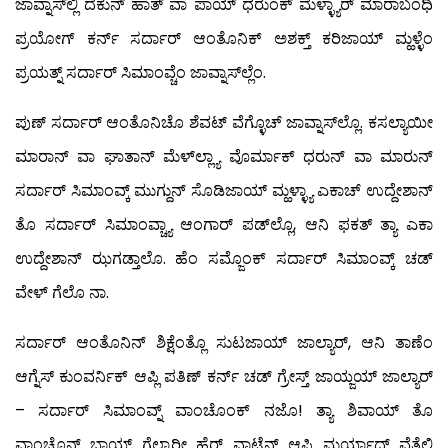
ಜಾವ್ನಾಸ್‍ಲ್ಲಿ ದೆಕುನ್ ಹಾತ್ ವಾ ಪಾಯ್ ಧರುಂಕ್ ಮೆಳ್ಳ್ಯಾರ್ ಮಾರಾಬಂಧಿ
ಪ್ರಯೋಗ್ ಕರ್ನ್ ಸರ್ದಾರ್ ಆಂತೊನಿಕ್ ಅಶಕ್ತ್ ಕರಿಜಾಯ್ ಮ್ಹಳ್ಳೆಂ
ಪ್ರಯತ್ನ್ ಸರ್ದಾರ್ ಸಿಮಾಂವ್ಚೆಂ ಜಾವ್ನಾಸ್‍ಲ್ಲೆಂ.
ಪುಣ್ ಸರ್ದಾರ್ ಆಂತೊನಿಚೊ ಶೆವಟ್ ವೆಗ್ಳೊಚ್ ಜಾವ್ನಾಸ್‍ಲ್ಲೊ. ಕಸಲ್ಯಾಯೀ
ಮಾರಾನ್ ವಾ ಘಾತಾನ್ ಮೆಳ್‍ಲ್ಲ್ಯಾ ವೊರ್ಮಾಕ್ ಧರುನ್ ವಾ ಮಾರುನ್
ಸರ್ದಾರ್ ಸಿಮಾಂವ್ಕ್ ಮುಗ್ದುನ್ ಸೊಡಿಜಾಯ್ ಮ್ಹಳ್ಳ್ಯಾ ಎಕಾಚ್ ಉದ್ದೇಶಾನ್
ತೊ ಸರ್ದಾರ್ ಸಿಮಾಂವ್ಚ್ಯಾ ಆಂಗಾರ್ ಪಡ್‍ಲ್ಲೊ, ಆನಿ ಫಕತ್ ತ್ಯಾ ಎಕಾ
ಉದ್ದೇಶಾನ್ ಝಗಡ್ತಾಲೊ. ಹೆಂ ಸಮ್ಜೊಂಕ್ ಸರ್ದಾರ್ ಸಿಮಾಂವ್ಕ್ ಚಡ್
ವೇಳ್ ಗೆಲೊ ನಾ.
ಸರ್ದಾರ್ ಆಂತೊನಿನ್ ಶಿಕ್ಷೆಂತ್ಲೊ ಸುಟಜಾಯ್ ಜಾಲ್ಯಾರ್, ಆನಿ ತಾಣೆಂ
ಆಗ್ನೆಸ್ ಕುಂವರ್ನಿಕ್ ಆಪ್ಲಿ ಪತಿಣ್ ಕರ್ನ್ ಚಡ್ ಗ್ರೇಸ್ತ್ ಜಾಯ್ಜಯ್ ಜಾಲ್ಯಾರ್
– ಸರ್ದಾರ್ ಸಿಮಾಂವ್ನ್ ವಾಂಚೊಂಕ್ ನಜೊ! ತ್ಯಾ ಶಿವಾಯ್ ತೊ
ವಾಂಚೊನ್ ಭಾಯ್ರ್ ಗೆಲ್ಯಾರೀ ಹೆರ್ ವಾಟೆನ್ ಆಪ್ಲಿ ಮರ್ಯಾದ್ ವೆತೆಲಿ