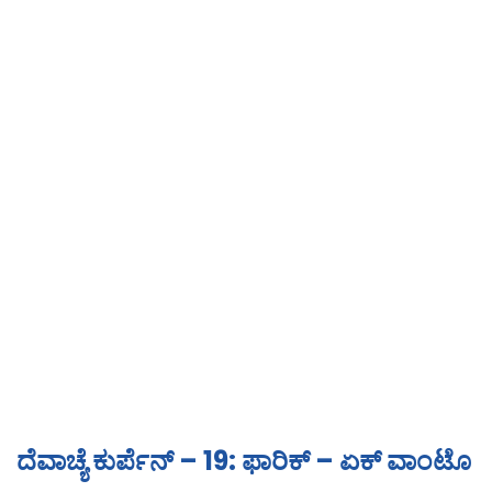
ದೆವಾಚ್ಯೆ ಕುರ್ಪೆನ್ – 19: ಫಾರಿಕ್ – ಏಕ್ ವಾಂಟೊ