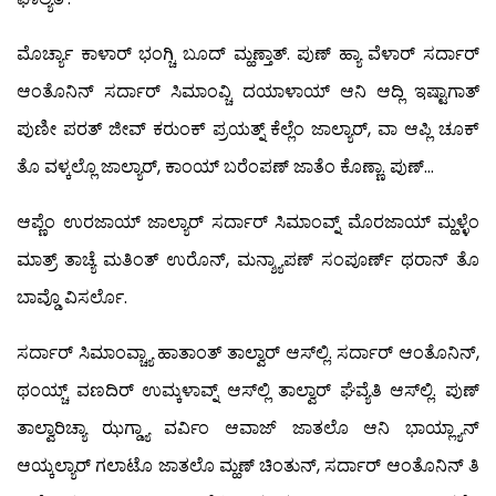
ಮೊರ್ಚ್ಯಾ ಕಾಳಾರ್ ಭಂಗ್ಚಿ ಬೂದ್ ಮ್ಹಣ್ತಾತ್. ಪುಣ್ ಹ್ಯಾ ವೆಳಾರ್ ಸರ್ದಾರ್
ಆಂತೊನಿನ್ ಸರ್ದಾರ್ ಸಿಮಾಂವ್ಚಿ ದಯಾಳಾಯ್ ಆನಿ ಆದ್ಲಿ ಇಷ್ಟಾಗಾತ್
ಪುಣೀ ಪರತ್ ಜೀವ್ ಕರುಂಕ್ ಪ್ರಯತ್ನ್ ಕೆಲ್ಲೆಂ ಜಾಲ್ಯಾರ್, ವಾ ಆಪ್ಲಿ ಚೂಕ್
ತೊ ವಳ್ಕಲ್ಲೊ ಜಾಲ್ಯಾರ್, ಕಾಂಯ್ ಬರೆಂಪಣ್ ಜಾತೆಂ ಕೊಣ್ಣಾ. ಪುಣ್…
ಆಪ್ಣೆಂ ಉರಜಾಯ್ ಜಾಲ್ಯಾರ್ ಸರ್ದಾರ್ ಸಿಮಾಂವ್ನ್ ಮೊರಜಾಯ್ ಮ್ಹಳ್ಳೆಂ
ಮಾತ್ರ್ ತಾಚ್ಯೆ ಮತಿಂತ್ ಉರೊನ್, ಮನ್ಶ್ಯಾಪಣ್ ಸಂಪೂರ್ಣ್ ಥರಾನ್ ತೊ
ಬಾವ್ಡೊ ವಿಸರ್ಲೊ.
ಸರ್ದಾರ್ ಸಿಮಾಂವ್ಚ್ಯಾ ಹಾತಾಂತ್ ತಾಲ್ವಾರ್ ಆಸ್‍ಲ್ಲಿ. ಸರ್ದಾರ್ ಆಂತೊನಿನ್,
ಥಂಯ್ಚ್ ವಣದಿರ್ ಉಮ್ಕಳಾವ್ನ್ ಆಸ್‍ಲ್ಲಿ ತಾಲ್ವಾರ್ ಘೆವ್ಯೆತಿ ಆಸ್‍ಲ್ಲಿ. ಪುಣ್
ತಾಲ್ವಾರಿಚ್ಯಾ ಝಗ್ಡ್ಯಾ ವರ್ವಿಂ ಆವಾಜ್ ಜಾತಲೊ ಆನಿ ಭಾಯ್ಲ್ಯಾನ್
ಆಯ್ಕಲ್ಯಾರ್ ಗಲಾಟೊ ಜಾತಲೊ ಮ್ಹಣ್ ಚಿಂತುನ್, ಸರ್ದಾರ್ ಆಂತೊನಿನ್ ತಿ