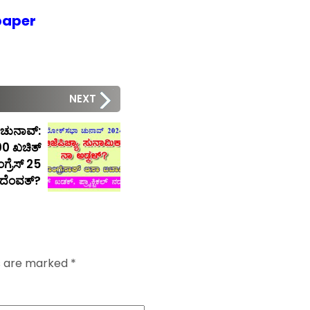
paper
NEXT
ಚುನಾವ್:
00 ಖಚಿತ್
ಗ್ರೆಸ್ 25
್ ದೆಂವತ್?
ds are marked
*