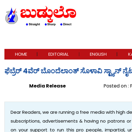
HOME
EDITORIAL
ENGLISH
K
ಫೆಬ್ರೆರ್ 4ವೆರ್ ಬೊಂದೆಲಾಂತ್ ಸೊಳಾವಿ ಸ್ಟ್ಯಾನ್ ನೈ
Media Release
Posted on : 
Dear Readers, we are running a free media with high d
subscriptions, advertisements & having no patrons o
on your support to run this pro people, impartial,