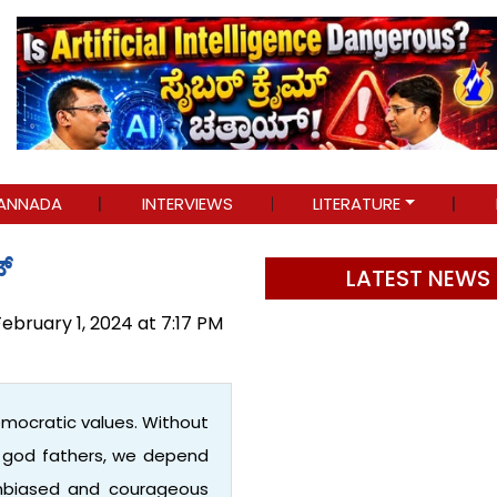
ANNADA
INTERVIEWS
LITERATURE
ಟ್
LATEST NEWS
February 1, 2024 at 7:17 PM
emocratic values. Without
r god fathers, we depend
 unbiased and courageous