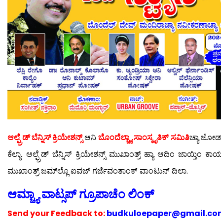
ಆಲ್ಫ್ರೆಡ್ ಬೆನ್ನಿಸ್ ಕ್ರಿಯೇಶನ್ಸ್
ಆನಿ
ಬೊಂದೆಲ್ಚ್ಯಾ ಸಾಂಸ್ಕೃತಿಕ್ ಸಮಿತಿ
ಚ್ಯಾ ಜೋಡ
ಕೆಲ್ಯಾ. ಆಲ್ಫ್ರೆಡ್ ಬೆನ್ನಿಸ್ ಕ್ರಿಯೇಶನ್ಸ್ ಮುಖಾಂತ್ರ್ ಹ್ಯಾ ಆದಿಂ ಜಾಯ್ತಿಂ
ಮುಖಾಂತ್ರ್ ಜಮ್‍ಲ್ಲೊ ಐವಜ್ ಗರ್ಜೆವಂತಾಂಕ್ ವಾಂಟುನ್ ದಿಲಾ.
ಆಮ್ಚ್ಯಾ ವಾಟ್ಸಪ್ ಗ್ರೂಪಾಚೆಂ ಲಿಂಕ್
Send your
Feedback to:
budkuloepaper@gmail.co