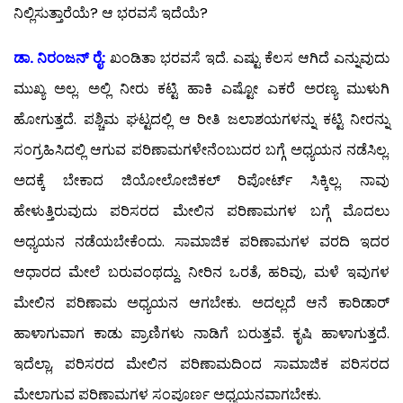
ನಿಲ್ಲಿಸುತ್ತಾರೆಯೆ? ಆ ಭರವಸೆ ಇದೆಯೆ?
ಡಾ. ನಿರಂಜನ್ ರೈ:
ಖಂಡಿತಾ ಭರವಸೆ ಇದೆ. ಎಷ್ಟು ಕೆಲಸ ಆಗಿದೆ ಎನ್ನುವುದು
ಮುಖ್ಯ ಅಲ್ಲ. ಅಲ್ಲಿ ನೀರು ಕಟ್ಟಿ ಹಾಕಿ ಎಷ್ಟೋ ಎಕರೆ ಅರಣ್ಯ ಮುಳುಗಿ
ಹೋಗುತ್ತದೆ. ಪಶ್ಚಿಮ ಘಟ್ಟದಲ್ಲಿ ಆ ರೀತಿ ಜಲಾಶಯಗಳನ್ನು ಕಟ್ಟಿ ನೀರನ್ನು
ಸಂಗ್ರಹಿಸಿದಲ್ಲಿ ಆಗುವ ಪರಿಣಾಮಗಳೇನೆಂಬುದರ ಬಗ್ಗೆ ಅಧ್ಯಯನ ನಡೆಸಿಲ್ಲ.
ಅದಕ್ಕೆ ಬೇಕಾದ ಜಿಯೋಲೋಜಿಕಲ್ ರಿಪೋರ್ಟ್ ಸಿಕ್ಕಿಲ್ಲ. ನಾವು
ಹೇಳುತ್ತಿರುವುದು ಪರಿಸರದ ಮೇಲಿನ ಪರಿಣಾಮಗಳ ಬಗ್ಗೆ ಮೊದಲು
ಅಧ್ಯಯನ ನಡೆಯಬೇಕೆಂದು. ಸಾಮಾಜಿಕ ಪರಿಣಾಮಗಳ ವರದಿ ಇದರ
ಆಧಾರದ ಮೇಲೆ ಬರುವಂಥದ್ದು. ನೀರಿನ ಒರತೆ, ಹರಿವು, ಮಳೆ ಇವುಗಳ
ಮೇಲಿನ ಪರಿಣಾಮ ಅಧ್ಯಯನ ಆಗಬೇಕು. ಅದಲ್ಲದೆ ಆನೆ ಕಾರಿಡಾರ್
ಹಾಳಾಗುವಾಗ ಕಾಡು ಪ್ರಾಣಿಗಳು ನಾಡಿಗೆ ಬರುತ್ತವೆ. ಕೃಷಿ ಹಾಳಾಗುತ್ತದೆ.
ಇದೆಲ್ಲಾ, ಪರಿಸರದ ಮೇಲಿನ ಪರಿಣಾಮದಿಂದ ಸಾಮಾಜಿಕ ಪರಿಸರದ
ಮೇಲಾಗುವ ಪರಿಣಾಮಗಳ ಸಂಪೂರ್ಣ ಅಧ್ಯಯನವಾಗಬೇಕು.