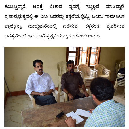
ಕೂಡಿಟ್ಟಿದ್ದಾರೆ. ಅದಕ್ಕೆ ಬೇಕಾದ ವ್ಯವಸ್ಥೆ ಸದ್ದಿಲ್ಲದೆ ಮಾಡಿದ್ದಾರೆ.
ಪ್ರಜಾಪ್ರಭುತ್ವದಲ್ಲಿ ಈ ರೀತಿ ಜನರನ್ನು ಕತ್ತಲೆಯಲ್ಲಿಟ್ಟು, ಒಂದು ಸಾರ್ವಜನಿಕ
ಪ್ರಾಜೆಕ್ಟನ್ನು ಮುಚ್ಚುಮರೆಯಲ್ಲಿ ನಡೆಸುವ, ಕಳ್ಳರಂತೆ ವ್ಯವರಿಸುವ
ಅಗತ್ಯವೇನು? ಇದರ ಬಗ್ಗೆ ಸ್ಪಷ್ಟನೆಯನ್ನು ಕೊಡಬೇಕು ಅವರು.