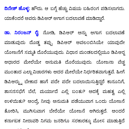
ದಿನೇಶ್ ಹೊಳ್ಳ:
ಹೌದು. ಆ ಬಗ್ಗೆ ಹೆಚ್ಚು ವಿಷಯ ಬಹಿರಂಗ ಪಡಿಸಲಾಗದು.
ಯಾಕೆಂದರೆ ಅವರು ಡಿಪಿಆರ್ ಆಗಾಗ ಬದಲಾವಣೆ ಮಾಡಿದ್ದಾರೆ.
ಡಾ. ನಿರಂಜನ್ ರೈ:
ನೋಡಿ, ಡಿಪಿಆರ್ ಅನ್ನು ಆಗಾಗ ಬದಲಾವಣೆ
ಮಾಡುವುದು ದೊಡ್ಡ ತಪ್ಪು. ಡಿಪಿಆರ್ ಅವಲಂಬಿಸಿಯೇ ಯಾವುದೇ
ಯೋಜನೆಗೆ ಸಮ್ಮತಿ ದೊರೆಯುವುದು. ವಿಧಾನ ಮಂಡಲದಲ್ಲಿಯೂ ಡಿಪಿಆರ್‍ನ
ಆಧಾರದ ಮೇಲೆಯೇ ಅನುಮತಿ ದೊರೆಯುವುದು. ಯೋಜನಾ ವೆಚ್ಚ
ಮುಂತಾದ ಎಲ್ಲಾ ವಿಚಾರಗಳು ಅದರ ಮೇಲೆಯೇ ನಿರ್ಧರಿತವಾಗುತ್ತವೆ. ಹೀಗೆ
ಡಿಪಿಆರ್‍ನ್ನು ಬೇಕಾದ ಹಾಗೆ ಪದೇ ಪದೇ ಬದಲಾಯಿಸುತ್ತಿದ್ದರೆ ಕಾನೂನಿಗೆ,
ಶಾಸನಸಭೆಗೆ ಬೆಲೆ, ಮರ್ಯಾದೆ ಎಲ್ಲಿ ಬಂತು? ಅದಕ್ಕೆ ಮಹತ್ವ ಎಲ್ಲಿ
ಉಳಿಯಿತು? ಅಂದ್ರೆ, ನೀವು ಅನುಮತಿ ಪಡೆಯುವಾಗ ಒಂದು ಯೋಜನೆ
ತೋರಿಸಿ, ಮುಗಿಸುವಾಗ ಬೇರೆಯೇ ಯೋಜನೆ ಆಗಿರುತ್ತದೆ. ಅಂದರೆ
ಕರ್ನಾಟಕ ನೀರಾವರಿ ನಿಗಮ ಜನರಿಗೂ ಸರಕಾರಕ್ಕೂ ಮೋಸ ಮಾಡುತ್ತಿದೆ