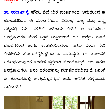
ಬುಡ್ಕುಲೊ:
ಅಂದ್ರೆ ಇವರಿಗೇ ಹೆಚ್ಚು ಆಸಕ್ತಿ ಇದೆ?
ಡಾ. ನಿರಂಜನ್ ರೈ:
ಹೌದು. ಬೇರೆ ಬೇರೆ ಕಾರಣಗಳಿಂದ. ಆದುದರಿಂದ ಈ
ಹೋರಾಟದಿಂದ ಈ ಯೋಜನೆಗಿರುವ ವಿರೋಧ ರಾಜ್ಯ ಮತ್ತು ರಾಷ್ಟ್ರ
ಮಟ್ಟದಲ್ಲಿ ಗಮನ ಸೆಳೆದಿದೆ, ಪರಿಣಾಮ ಬೀರಿದೆ. ಆ ಕಾರಣದಿಂದ
ಜನಪ್ರತಿನಿಧಿಗಳ ಮೇಲೆ ಒತ್ತಡ ಜಾಸ್ತಿಯಾಗಿದೆ. ದ.ಕ. ಜಿಲ್ಲೆಯ ಮೂಲೆ
ಮೂಲೆಗಳಿಂದ ಹಾಗೂ ಉಡುಪಿಯಿಂದಲೂ ಜನರು ಬಂದು ಸೇರಿ
ಬೀದಿಗಿಳಿದು ಹೋರಾಟಗೈದಿದ್ದರಿಂದ ಜನಸಾಮಾನ್ಯರೂ ಈ ಯೋಜನೆಗೆ
ವಿರೋಧವಿರುವುದರ ಸಂದೇಶ ಸ್ಪಷ್ಟವಾಗಿ ಹೊರಹೊಮ್ಮಿದೆ. ಆದ ಕಾರಣ
ಜನಪ್ರತಿನಿಧಿಗಳು, ಜನರ ವಿರೋಧವನ್ನು ಪರಿಗಣಿಸಲೇಬೇಕಾಗಿದೆ. ಜನರಿಗೆ
ಈ ಹೋರಾಟದಲ್ಲಿ ಆಸಕ್ತಿಯಿಲ್ಲವೆನ್ನುವ ಅವರ ಅನಿಸಿಕೆ ಸುಳ್ಳೆಂಬುದು
ಸಾಬೀತಾಗಿದೆ.