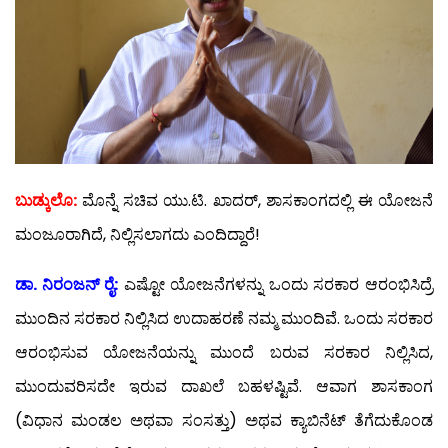
ಬುಡ್ಕುಲೊ:
ಮೊನ್ನೆ ಸಚಿವ ಯು.ಟಿ. ಖಾದರ್, ಶಾಸಕಾಂಗದಲ್ಲಿ ಈ ಯೋಜನೆ
ಮಂಜೂರಾಗಿದೆ, ನಿಲ್ಲಿಸಲಾಗದು ಎಂದಿದ್ದಾರೆ!
ಡಾ. ನಿರಂಜನ್ ರೈ:
ಎಷ್ಟೋ ಯೋಜನೆಗಳನ್ನು ಒಂದು ಸರಕಾರ ಆರಂಭಿಸಿದ್ರೆ
ಮುಂದಿನ ಸರಕಾರ ನಿಲ್ಲಿಸಿದ ಉದಾಹರಣೆ ನಮ್ಮ ಮುಂದಿವೆ. ಒಂದು ಸರಕಾರ
ಆರಂಭಿಸುವ ಯೋಜನೆಯನ್ನು ಮುಂದೆ ಬರುವ ಸರಕಾರ ನಿಲ್ಲಿಸಿದ,
ಮುಂದುವರಿಸದೇ ಇರುವ ದಾಖಲೆ ಬಹಳಷ್ಟಿವೆ. ಆವಾಗ ಶಾಸಕಾಂಗ
(ವಿಧಾನ ಮಂಡಲ ಅಥವಾ ಸಂಸತ್ತು) ಅಥವ ಕ್ಯಾಬಿನೆಟ್ ತೆಗೆದುಕೊಂಡ