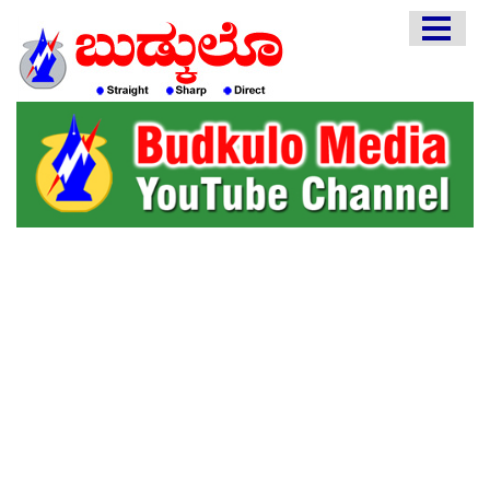
HOME
EDITORIAL
ENGLISH
KANNADA
INTERVIEWS
LITERATURE
ENTERTAINMENT
HEALTH
COMMUNITY