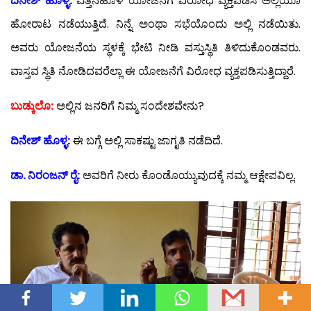
ದಿನೇಶ್ ಹೊಳ್ಳ:
ಎತ್ತಿನಹೊಳೆ ಯೋಜನೆಗೆ ವಿರೋಧ ವ್ಯಕ್ತಪಡಿಸಿ ಅಲ್ಲಿಯೂ
ಹೋರಾಟ ನಡೆಯುತ್ತಿದೆ. ನಿನ್ನೆ ಅಂಥಾ ಸಭೆಯೊಂದು ಅಲ್ಲಿ ನಡೆಯಿತು.
ಅವರು ಯೋಜನೆಯ ಸ್ಥಳಕ್ಕೆ ಭೇಟಿ ನೀಡಿ ವಸ್ತುಸ್ಥಿತಿ ತಿಳಿದುಕೊಂಡವರು.
ವಾಸ್ತವ ಸ್ಥಿತಿ ನೋಡಿದವರೆಲ್ಲಾ ಈ ಯೋಜನೆಗೆ ವಿರೋಧ ವ್ಯಕ್ತಪಡಿಸುತ್ತಿದ್ದಾರೆ.
ಬುಡ್ಕುಲೊ:
ಅಲ್ಲಿನ ಜನರಿಗೆ ನಿಮ್ಮ ಸಂದೇಶವೇನು?
ದಿನೇಶ್ ಹೊಳ್ಳ:
ಈ ಬಗ್ಗೆ ಅಲ್ಲಿ ಸಾಕಷ್ಟು ಜಾಗೃತಿ ನಡೆದಿದೆ.
ಡಾ. ನಿರಂಜನ್ ರೈ:
ಅವರಿಗೆ ನೀರು ಕೊಂಡೊಯ್ಯುವುದಕ್ಕೆ ನಮ್ಮ ಆಕ್ಷೇಪವಿಲ್ಲ.