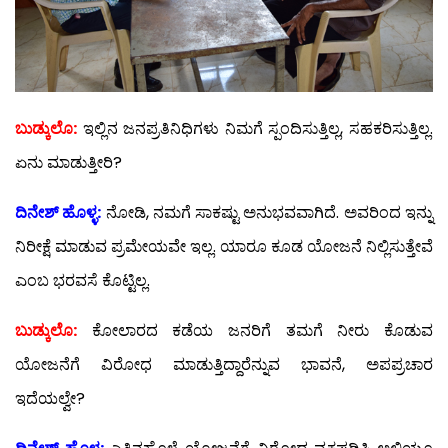
ಬುಡ್ಕುಲೊ:
ಇಲ್ಲಿನ ಜನಪ್ರತಿನಿಧಿಗಳು ನಿಮಗೆ ಸ್ಪಂದಿಸುತ್ತಿಲ್ಲ, ಸಹಕರಿಸುತ್ತಿಲ್ಲ.
ಏನು ಮಾಡುತ್ತೀರಿ?
ದಿನೇಶ್ ಹೊಳ್ಳ:
ನೋಡಿ, ನಮಗೆ ಸಾಕಷ್ಟು ಅನುಭವವಾಗಿದೆ. ಅವರಿಂದ ಇನ್ನು
ನಿರೀಕ್ಷೆ ಮಾಡುವ ಪ್ರಮೇಯವೇ ಇಲ್ಲ. ಯಾರೂ ಕೂಡ ಯೋಜನೆ ನಿಲ್ಲಿಸುತ್ತೇವೆ
ಎಂಬ ಭರವಸೆ ಕೊಟ್ಟಿಲ್ಲ.
ಬುಡ್ಕುಲೊ:
ಕೋಲಾರದ ಕಡೆಯ ಜನರಿಗೆ ತಮಗೆ ನೀರು ಕೊಡುವ
ಯೋಜನೆಗೆ ವಿರೋಧ ಮಾಡುತ್ತಿದ್ದಾರೆನ್ನುವ ಭಾವನೆ, ಅಪಪ್ರಚಾರ
ಇದೆಯಲ್ವೇ?