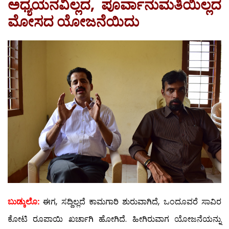
ಅಧ್ಯಯನವಿಲ್ಲದ, ಪೂರ್ವಾನುಮತಿಯಿಲ್ಲದ
ಮೋಸದ ಯೋಜನೆಯಿದು
ಬುಡ್ಕುಲೊ:
ಈಗ, ಸದ್ದಿಲ್ಲದೆ ಕಾಮಗಾರಿ ಶುರುವಾಗಿದೆ, ಒಂದೂವರೆ ಸಾವಿರ
ಕೋಟಿ ರೂಪಾಯಿ ಖರ್ಚಾಗಿ ಹೋಗಿದೆ. ಹೀಗಿರುವಾಗ ಯೋಜನೆಯನ್ನು