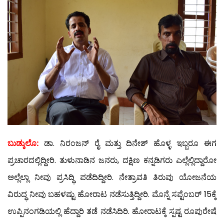
ಬುಡ್ಕುಲೊ:
ಡಾ. ನಿರಂಜನ್ ರೈ ಮತ್ತು ದಿನೇಶ್ ಹೊಳ್ಳ ಇಬ್ಬರೂ ಈಗ
ಪ್ರಚಾರದಲ್ಲಿದ್ದೀರಿ. ತುಳುನಾಡಿನ ಜನರು, ದಕ್ಷಿಣ ಕನ್ನಡಿಗರು ಎಲ್ಲೆಲ್ಲಿದ್ದಾರೋ
ಅಲ್ಲೆಲ್ಲಾ ನೀವು ಪ್ರಸಿದ್ಧಿ ಪಡೆದಿದ್ದೀರಿ. ನೇತ್ರಾವತಿ ತಿರುವು ಯೋಜನೆಯ
ವಿರುದ್ಧ ನೀವು ಬಹಳಷ್ಟು ಹೋರಾಟ ನಡೆಸುತ್ತಿದ್ದೀರಿ. ಮೊನ್ನೆ ಸಪ್ಟೆಂಬರ್ 15ಕ್ಕೆ
ಉಪ್ಪಿನಂಗಡಿಯಲ್ಲಿ ಹೆದ್ದಾರಿ ತಡೆ ನಡೆಸಿದಿರಿ. ಹೋರಾಟಕ್ಕೆ ಸ್ಪಷ್ಟ ರೂಪುರೇಷೆ