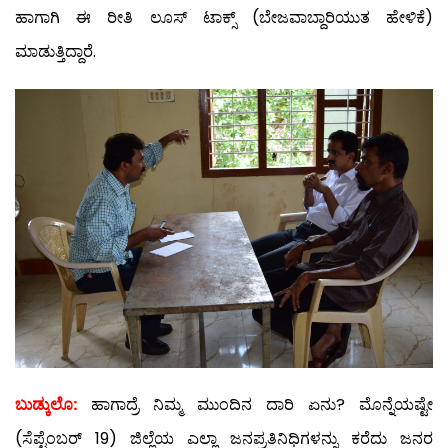
ಹಾಗಾಗಿ ಈ ರೀತಿ ಲೂಸ್ ಟಾಕ್ಸ್ (ಬೇಜವಾಬ್ದಾರಿಯುತ ಹೇಳಿಕೆ)
ಮಾಡುತ್ತಿದ್ದಾರೆ.
ಬುಡ್ಕುಲೊ:
ಹಾಗಾದ್ರೆ ನಿಮ್ಮ ಮುಂದಿನ ದಾರಿ ಏನು? ಮೊನ್ನೆಯಷ್ಟೇ
(ಸೆಪ್ಟೆಂಬರ್ 19) ಜಿಲ್ಲೆಯ ಎಲ್ಲಾ ಜನಪ್ರತಿನಿಧಿಗಳನ್ನು ಕರೆದು ಜನರ