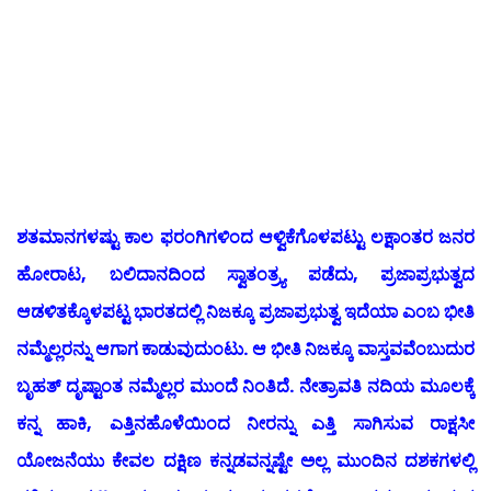
ಶತಮಾನಗಳಷ್ಟು ಕಾಲ ಫರಂಗಿಗಳಿಂದ ಆಳ್ವಿಕೆಗೊಳಪಟ್ಟು ಲಕ್ಷಾಂತರ ಜನರ
ಹೋರಾಟ, ಬಲಿದಾನದಿಂದ ಸ್ವಾತಂತ್ರ್ಯ ಪಡೆದು, ಪ್ರಜಾಪ್ರಭುತ್ವದ
ಆಡಳಿತಕ್ಕೊಳಪಟ್ಟ ಭಾರತದಲ್ಲಿ ನಿಜಕ್ಕೂ ಪ್ರಜಾಪ್ರಭುತ್ವ ಇದೆಯಾ ಎಂಬ ಭೀತಿ
ನಮ್ಮೆಲ್ಲರನ್ನು ಆಗಾಗ ಕಾಡುವುದುಂಟು. ಆ ಭೀತಿ ನಿಜಕ್ಕೂ ವಾಸ್ತವವೆಂಬುದುರ
ಬೃಹತ್ ದೃಷ್ಟಾಂತ ನಮ್ಮೆಲ್ಲರ ಮುಂದೆ ನಿಂತಿದೆ. ನೇತ್ರಾವತಿ ನದಿಯ ಮೂಲಕ್ಕೆ
ಕನ್ನ ಹಾಕಿ, ಎತ್ತಿನಹೊಳೆಯಿಂದ ನೀರನ್ನು ಎತ್ತಿ ಸಾಗಿಸುವ ರಾಕ್ಷಸೀ
ಯೋಜನೆಯು ಕೇವಲ ದಕ್ಷಿಣ ಕನ್ನಡವನ್ನಷ್ಟೇ ಅಲ್ಲ ಮುಂದಿನ ದಶಕಗಳಲ್ಲಿ