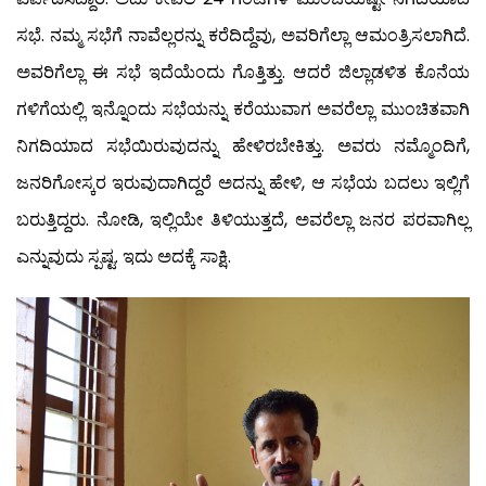
ಸಭೆ. ನಮ್ಮ ಸಭೆಗೆ ನಾವೆಲ್ಲರನ್ನು ಕರೆದಿದ್ದೆವು, ಅವರಿಗೆಲ್ಲಾ ಆಮಂತ್ರಿಸಲಾಗಿದೆ.
ಅವರಿಗೆಲ್ಲಾ ಈ ಸಭೆ ಇದೆಯೆಂದು ಗೊತ್ತಿತ್ತು. ಆದರೆ ಜಿಲ್ಲಾಡಳಿತ ಕೊನೆಯ
ಗಳಿಗೆಯಲ್ಲಿ ಇನ್ನೊಂದು ಸಭೆಯನ್ನು ಕರೆಯುವಾಗ ಅವರೆಲ್ಲಾ ಮುಂಚಿತವಾಗಿ
ನಿಗದಿಯಾದ ಸಭೆಯಿರುವುದನ್ನು ಹೇಳಿರಬೇಕಿತ್ತು. ಅವರು ನಮ್ಮೊಂದಿಗೆ,
ಜನರಿಗೋಸ್ಕರ ಇರುವುದಾಗಿದ್ದರೆ ಅದನ್ನು ಹೇಳಿ, ಆ ಸಭೆಯ ಬದಲು ಇಲ್ಲಿಗೆ
ಬರುತ್ತಿದ್ದರು. ನೋಡಿ, ಇಲ್ಲಿಯೇ ತಿಳಿಯುತ್ತದೆ, ಅವರೆಲ್ಲಾ ಜನರ ಪರವಾಗಿಲ್ಲ
ಎನ್ನುವುದು ಸ್ಪಷ್ಟ. ಇದು ಅದಕ್ಕೆ ಸಾಕ್ಷಿ.