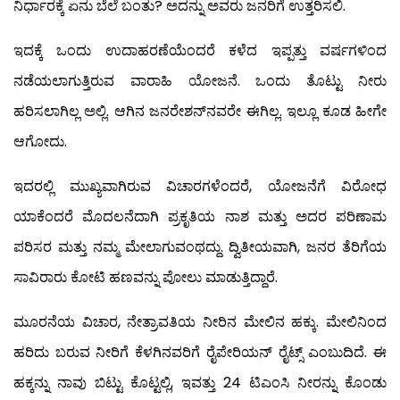
ನಿರ್ಧಾರಕ್ಕೆ ಏನು ಬೆಲೆ ಬಂತು? ಅದನ್ನು ಅವರು ಜನರಿಗೆ ಉತ್ತರಿಸಲಿ.
ಇದಕ್ಕೆ ಒಂದು ಉದಾಹರಣೆಯೆಂದರೆ ಕಳೆದ ಇಪ್ಪತ್ತು ವರ್ಷಗಳಿಂದ
ನಡೆಯಲಾಗುತ್ತಿರುವ ವಾರಾಹಿ ಯೋಜನೆ. ಒಂದು ತೊಟ್ಟು ನೀರು
ಹರಿಸಲಾಗಿಲ್ಲ ಅಲ್ಲಿ. ಆಗಿನ ಜನರೇಶನ್‍ನವರೇ ಈಗಿಲ್ಲ. ಇಲ್ಲೂ ಕೂಡ ಹೀಗೇ
ಆಗೋದು.
ಇದರಲ್ಲಿ ಮುಖ್ಯವಾಗಿರುವ ವಿಚಾರಗಳೆಂದರೆ, ಯೋಜನೆಗೆ ವಿರೋಧ
ಯಾಕೆಂದರೆ ಮೊದಲನೆದಾಗಿ ಪ್ರಕೃತಿಯ ನಾಶ ಮತ್ತು ಅದರ ಪರಿಣಾಮ
ಪರಿಸರ ಮತ್ತು ನಮ್ಮ ಮೇಲಾಗುವಂಥದ್ದು. ದ್ವಿತೀಯವಾಗಿ, ಜನರ ತೆರಿಗೆಯ
ಸಾವಿರಾರು ಕೋಟಿ ಹಣವನ್ನು ಪೋಲು ಮಾಡುತ್ತಿದ್ದಾರೆ.
ಮೂರನೆಯ ವಿಚಾರ, ನೇತ್ರಾವತಿಯ ನೀರಿನ ಮೇಲಿನ ಹಕ್ಕು. ಮೇಲಿನಿಂದ
ಹರಿದು ಬರುವ ನೀರಿಗೆ ಕೆಳಗಿನವರಿಗೆ ರೈಪೇರಿಯನ್ ರೈಟ್ಸ್ ಎಂಬುದಿದೆ. ಈ
ಹಕ್ಕನ್ನು ನಾವು ಬಿಟ್ಟು ಕೊಟ್ಟಲ್ಲಿ, ಇವತ್ತು 24 ಟಿಎಂಸಿ ನೀರನ್ನು ಕೊಂಡು