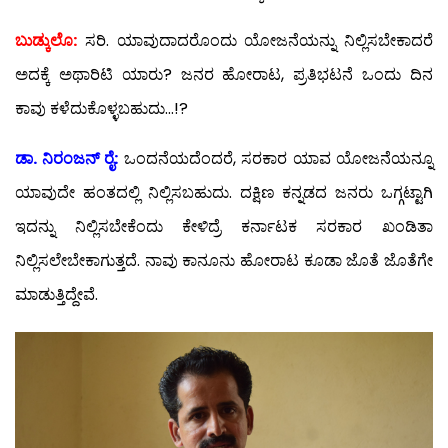
ಬುಡ್ಕುಲೊ:
ಸರಿ. ಯಾವುದಾದರೊಂದು ಯೋಜನೆಯನ್ನು ನಿಲ್ಲಿಸಬೇಕಾದರೆ
ಅದಕ್ಕೆ ಅಥಾರಿಟಿ ಯಾರು? ಜನರ ಹೋರಾಟ, ಪ್ರತಿಭಟನೆ ಒಂದು ದಿನ
ಕಾವು ಕಳೆದುಕೊಳ್ಳಬಹುದು…!?
ಡಾ. ನಿರಂಜನ್ ರೈ:
ಒಂದನೆಯದೆಂದರೆ, ಸರಕಾರ ಯಾವ ಯೋಜನೆಯನ್ನೂ
ಯಾವುದೇ ಹಂತದಲ್ಲಿ ನಿಲ್ಲಿಸಬಹುದು. ದಕ್ಷಿಣ ಕನ್ನಡದ ಜನರು ಒಗ್ಗಟ್ಟಾಗಿ
ಇದನ್ನು ನಿಲ್ಲಿಸಬೇಕೆಂದು ಕೇಳಿದ್ರೆ ಕರ್ನಾಟಕ ಸರಕಾರ ಖಂಡಿತಾ
ನಿಲ್ಲಿಸಲೇಬೇಕಾಗುತ್ತದೆ. ನಾವು ಕಾನೂನು ಹೋರಾಟ ಕೂಡಾ ಜೊತೆ ಜೊತೆಗೇ
ಮಾಡುತ್ತಿದ್ದೇವೆ.