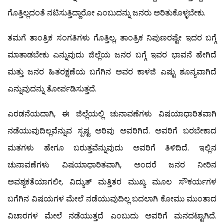
ಗೊತ್ತಿಲ್ಲದಂತೆ ನಟಿಸುತ್ತಿದ್ದಾರೋ ಎಂಬುದನ್ನು ಜನರು ಅರಿತುಕೊಳ್ಳಬೇಕು.
ತಮಗೆ ತಾಂತ್ರಿಕ ಸಂಗತಿಗಳು ಗೊತ್ತಿಲ್ಲ, ತಾಂತ್ರಿಕ ನಿಪುಣರಷ್ಟೇ ಇದರ ಬಗ್ಗೆ
ಮಾತಾಡಬೇಕು ಎನ್ನುವುದು ಜಿಲ್ಲೆಯ ಜನರ ಬಗ್ಗೆ ಇವರ ಭಾವನೆ ಹೇಗಿದೆ
ಮತ್ತು ಜನರ ಹಿತರಕ್ಷಣೆಯ ಬಗೆಗಿನ ಅವರ ಕಾಳಜಿ ಎಷ್ಟು ಶೂನ್ಯವಾಗಿದೆ
ಎನ್ನುವುದನ್ನು ತೋರ್ಪಡಿಸುತ್ತದೆ.
ಎರಡನೆಯದಾಗಿ, ಈ ಜಿಲ್ಲೆಯಲ್ಲಿ ಚುನಾವಣೆಗಳು ವಿಷಯಾಧಾರಿತವಾಗಿ
ನಡೆಯುವುದಿಲ್ಲವೆನ್ನುವ ಸ್ಪಷ್ಟ ಅರಿವು ಅವರಿಗಿದೆ. ಅವರಿಗೆ ಬರಬೇಕಾದ
ಮತಗಳು ಹೇಗೂ ಬರುತ್ತವೆನ್ನುವುದು ಅವರಿಗೆ ತಿಳಿದಿದೆ. ಇಲ್ಲಿನ
ಚುನಾವಣೆಗಳು ವಿಷಯಾಧಾರಿತವಾಗಿ, ಅಂದರೆ ಜನರ ನೀರಿನ
ಅವಶ್ಯಕತೆಯಾಗಲೀ, ವಿದ್ಯುತ್ ಮತ್ತಿತರ ಮುಖ್ಯ ಮೂಲ ಸೌಕರ್ಯಗಳ
ಬಗೆಗಿನ ವಿಷಯಗಳ ಮೇಲೆ ನಡೆಯುವುದಿಲ್ಲ ಬದಲಾಗಿ ಕೋಮು ಮುಂತಾದ
ವಿಚಾರಗಳ ಮೇಲೆ ನಡೆಯುತ್ತದೆ ಎಂಬುದು ಅವರಿಗೆ ಮನದಟ್ಟಾಗಿದೆ.