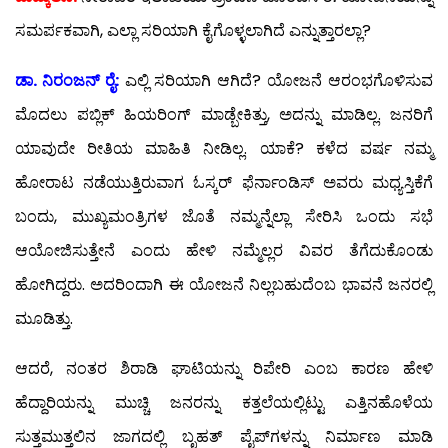
ಸಮರ್ಪಕವಾಗಿ, ಎಲ್ಲಾ ಸರಿಯಾಗಿ ಕೈಗೊಳ್ಳಲಾಗಿದೆ ಎನ್ನುತ್ತಾರಲ್ಲಾ?
ಡಾ. ನಿರಂಜನ್ ರೈ:
ಎಲ್ಲಿ ಸರಿಯಾಗಿ ಆಗಿದೆ? ಯೋಜನೆ ಆರಂಭಗೊಳಿಸುವ
ಮೊದಲು ಪಬ್ಲಿಕ್ ಹಿಯರಿಂಗ್ ಮಾಡ್ಬೇಕಿತ್ತು, ಅದನ್ನು ಮಾಡಿಲ್ಲ. ಜನರಿಗೆ
ಯಾವುದೇ ರೀತಿಯ ಮಾಹಿತಿ ನೀಡಿಲ್ಲ. ಯಾಕೆ? ಕಳೆದ ವರ್ಷ ನಮ್ಮ
ಹೋರಾಟ ನಡೆಯುತ್ತಿರುವಾಗ ಓಸ್ಕರ್ ಫೆರ್ನಾಂಡಿಸ್ ಅವರು ಮಧ್ಯಸ್ತಿಕೆಗೆ
ಬಂದು, ಮುಖ್ಯಮಂತ್ರಿಗಳ ಜೊತೆ ನಮ್ಮನ್ನೆಲ್ಲಾ ಸೇರಿಸಿ ಒಂದು ಸಭೆ
ಆಯೋಜಿಸುತ್ತೇನೆ ಎಂದು ಹೇಳಿ ನಮ್ಮೆಲ್ಲರ ವಿವರ ತೆಗೆದುಕೊಂಡು
ಹೋಗಿದ್ದರು. ಅದರಿಂದಾಗಿ ಈ ಯೋಜನೆ ನಿಲ್ಲಬಹುದೆಂಬ ಭಾವನೆ ಜನರಲ್ಲಿ
ಮೂಡಿತ್ತು.
ಆದರೆ, ನಂತರ ಶಿರಾಡಿ ಘಾಟಿಯನ್ನು ರಿಪೇರಿ ಎಂಬ ಕಾರಣ ಹೇಳಿ
ಹೆದ್ದಾರಿಯನ್ನು ಮುಚ್ಚಿ ಜನರನ್ನು ಕತ್ತಲೆಯಲ್ಲಿಟ್ಟು ಎತ್ತಿನಹೊಳೆಯ
ಸುತ್ತಮುತ್ತಲಿನ ಜಾಗದಲ್ಲಿ ಬೃಹತ್ ಪೈಪ್‍ಗಳನ್ನು ನಿರ್ಮಾಣ ಮಾಡಿ