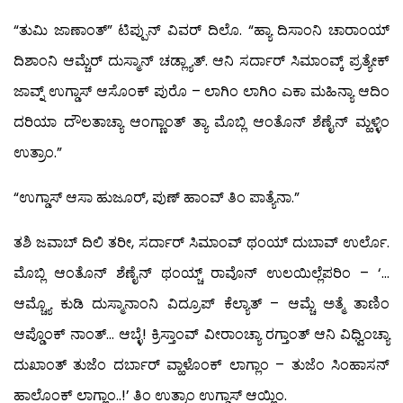
“ತುಮಿ ಜಾಣಾಂತ್” ಟಿಪ್ಪುನ್ ವಿವರ್ ದಿಲೊ. “ಹ್ಯಾ ದಿಸಾಂನಿ ಚಾರಾಂಯ್
ದಿಶಾಂನಿ ಆಮ್ಚೆರ್ ದುಸ್ಮಾನ್ ಚಡ್ಲ್ಯಾತ್. ಆನಿ ಸರ್ದಾರ್ ಸಿಮಾಂವ್ಕ್ ಪ್ರತ್ಯೇಕ್
ಜಾವ್ನ್ ಉಗ್ಡಾಸ್ ಆಸೊಂಕ್ ಪುರೊ – ಲಾಗಿಂ ಲಾಗಿಂ ಎಕಾ ಮಹಿನ್ಯಾ ಆದಿಂ
ದರಿಯಾ ದೌಲತಾಚ್ಯಾ ಆಂಗ್ಣಾಂತ್ ತ್ಯಾ ಮೊಬ್ಲಿ ಆಂತೊನ್ ಶೆಣೈನ್ ಮ್ಹಳ್ಳಿಂ
ಉತ್ರಾಂ.”
“ಉಗ್ಡಾಸ್ ಆಸಾ ಹುಜೂರ್, ಪುಣ್ ಹಾಂವ್ ತಿಂ ಪಾತ್ಯೆನಾ.”
ತಶಿ ಜವಾಬ್ ದಿಲಿ ತರೀ, ಸರ್ದಾರ್ ಸಿಮಾಂವ್ ಥಂಯ್ ದುಬಾವ್ ಉರ್ಲೊ.
ಮೊಬ್ಲಿ ಆಂತೊನ್ ಶೆಣೈನ್ ಥಂಯ್ಚ್ ರಾವೊನ್ ಉಲಯಿಲ್ಲೆಪರಿಂ – ‘…
ಆಮ್ಚ್ಯೊ ಕುಡಿ ದುಸ್ಮಾನಾಂನಿ ವಿದ್ರೂಪ್ ಕೆಲ್ಯಾತ್ – ಆಮ್ಚೆ ಅತ್ಮೆ ತಾಣಿಂ
ಆಪ್ಡೊಂಕ್ ನಾಂತ್… ಆಬ್ಳೆ! ಕ್ರಿಸ್ತಾಂವ್ ವೀರಾಂಚ್ಯಾ ರಗ್ತಾಂತ್ ಆನಿ ವಿಧ್ವಿಂಚ್ಯಾ
ದುಖಾಂತ್ ತುಜೆಂ ದರ್ಬಾರ್ ವ್ಹಾಳೊಂಕ್ ಲಾಗ್ಲಾಂ – ತುಜೆಂ ಸಿಂಹಾಸನ್
ಹಾಲೊಂಕ್ ಲಾಗ್ಲಾಂ..!’ ತಿಂ ಉತ್ರಾಂ ಉಗ್ಡಾಸ್ ಆಯ್ಲಿಂ.