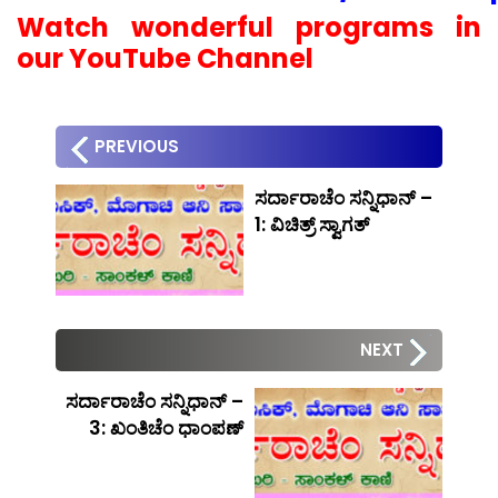
Watch wonderful programs in
our YouTube Channel
PREVIOUS
ಸರ್ದಾರಾಚೆಂ ಸನ್ನಿಧಾನ್ –
1: ವಿಚಿತ್ರ್ ಸ್ವಾಗತ್
NEXT
ಸರ್ದಾರಾಚೆಂ ಸನ್ನಿಧಾನ್ –
3: ಖಂತಿಚೆಂ ಧಾಂಪಣ್