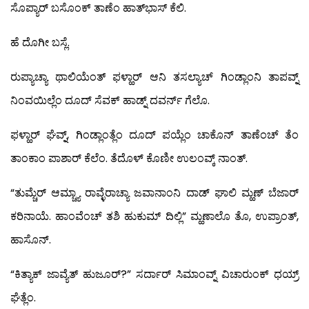
ಸೊಪ್ಯಾರ್ ಬಸೊಂಕ್ ತಾಣೆಂ ಹಾತ್‍ಭಾಸ್ ಕೆಲಿ.
ಹೆ ದೊಗೀ ಬಸ್ಲೆ.
ರುಪ್ಯಾಚ್ಯಾ ಥಾಲಿಯೆಂತ್ ಫಳ್ಹಾರ್ ಆನಿ ತಸಲ್ಯಾಚ್ ಗಿಂಡ್ಲಾಂನಿ ತಾಪವ್ನ್
ನಿಂವಯಿಲ್ಲೆಂ ದೂದ್ ಸೆವಕ್ ಹಾಡ್ನ್ ದವರ್ನ್ ಗೆಲೊ.
ಫಳ್ಹಾರ್ ಘೆವ್ನ್, ಗಿಂಡ್ಲಾಂತ್ಲೆಂ ದೂದ್ ಪಯ್ಲೆಂ ಚಾಕೊನ್ ತಾಣೆಂಚ್ ತೆಂ
ತಾಂಕಾಂ ಪಾಶಾರ್ ಕೆಲೆಂ. ತೆದೊಳ್ ಕೊಣೀ ಉಲಂವ್ಕ್ ನಾಂತ್.
“ತುಮ್ಚೆರ್ ಆಮ್ಚ್ಯಾ ರಾವ್ಳೆರಾಚ್ಯಾ ಜವಾನಾಂನಿ ದಾಡ್ ಘಾಲಿ ಮ್ಹಣ್ ಬೆಜಾರ್
ಕರಿನಾಯೆ. ಹಾಂವೆಂಚ್ ತಶಿ ಹುಕುಮ್ ದಿಲ್ಲಿ” ಮ್ಹಣಾಲೊ ತೊ, ಉಪ್ರಾಂತ್,
ಹಾಸೊನ್.
“ಕಿತ್ಯಾಕ್ ಜಾವ್ಯೆತ್ ಹುಜೂರ್?” ಸರ್ದಾರ್ ಸಿಮಾಂವ್ನ್ ವಿಚಾರುಂಕ್ ಧಯ್ರ್
ಘೆತ್ಲೆಂ.