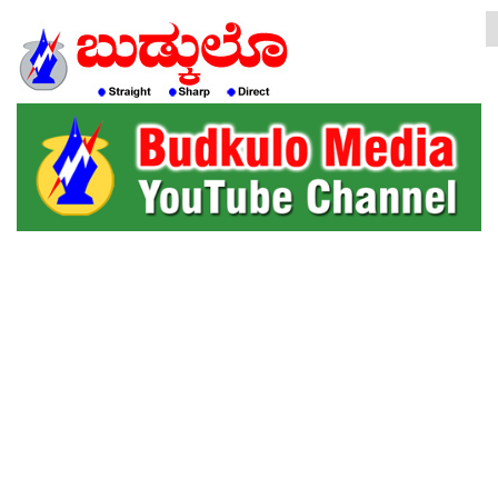
HOME
EDITORIAL
ENGLISH
KANNADA
INTERVIEWS
LITERATURE
ENTERTAINMENT
HEALTH
COMMUNITY