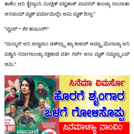
ತಾಣೆಂ ಆನಿ ಕೈದ್ಯಾಂನಿ ಸುರಕ್ಷಿತ್ ಪಟ್ಟಣಾಕ್ ಪಾವಸರ್ ತಾಂಚ್ಯಾ ಸಾಂಗಾತಾ
ಆಸಜಾಯ್ ಮ್ಹಣ್ ಫರ್ಮಾಯಿಲ್ಲೆಂ ಆಮಿ ಮ್ಹಣ್ ದಿಸ್ತಾ.”
“ವ್ಹಯ್ – ಜೀ ಹುಜೂರ್!”
“ದುಸ್ಮಾನ್ ಆನಿ ಅನ್ವಾರಾಂ ಚಡ್‍ಲ್ಲ್ಯಾ ಹ್ಯಾ ಕಾಳಾರ್ ಆಮ್ಚ್ಯಾ ಮೊಗಾಚ್ಯಾ ಆನಿ
ವಿಶ್ವಾಸಿ ಸರ್ದಾರಾಂಚ್ಯಾ ರಕ್ಷಣಾಚಿ ವರ್ತಿ ಗರ್ಜ್ ಆಸಾ ಮ್ಹಣ್ ಸಮ್ಜಲ್ಲ್ಯಾಂವ್
ಆಮಿ.”