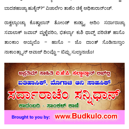
ಬಾದಶಹಾಚ್ಯಾ ಹುಕ್ಮೆನ್?” ವಿಚಾರ್ಲೆಂ ತಾಣೆಂ ಚಿಕ್ಕೆ ಅಧಿಕಾರಾನ್‍ಂಚ್.
ರಾಕ್ವಲ್ಯಾಂಚ್ಯಾ ಕೊತ್ವಾಲಾನ್ ತೋಂಡ್ ಕಾಡ್ಚ್ಯಾ ಆದಿಂ ಸರ್ದಾರಾಚ್ಯಾ
ಸವಾಲಾಕ್ ಜವಾಬ್ ಮ್ಹಳ್ಳೆಪರಿಂ, ಭಿತರ್ಲ್ಯಾ ಕುಶಿ ಥಾವ್ನ್ ಪರಿಚಿತ್ ಹಾಸೊ
ತಾಂಕಾಂ ಆಯ್ಕಲೊ – ಹಾಸೊ – ಜೊ ದಾಂತ್ ಸೊಡಿನಾಸ್ತಾಂ
ನಾಕಾಂತ್ಲ್ಯಾನ್ ಆವಾಜ್ ದಿಂವ್ಚೊ – ಟಿಪ್ಪು ಸುಲ್ತಾನಾಚೊ!