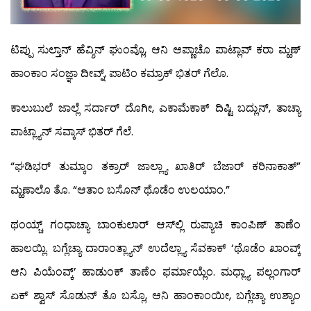
ಟಿಪ್ಪು ಸುಲ್ತಾನ್ ಹೆವ್ಶಿನ್ ಘುಂವ್ಲೊ, ಆನಿ ಆಪ್ಣಾಚೊ ಪಾಟ್ಲಾವ್ ಕರಾ ಮ್ಹಣ್
ಹಾಂಕಾಂ ಸಂಜ್ಞಾ ದೀವ್ನ್, ಪಾಟಿಂ ಕಮ್ರಾಕ್ ಭಿತರ್ ಗೆಲೊ.
ಕಾಲುಬುಲೆ ಜಾಲ್ಲೆ ಸರ್ದಾರ್ ದೊಗೀ, ಎಕಾಮೆಕಾಕ್ ದಿಷ್ಟಿ ಬದ್ಲುನ್, ತಾಚ್ಯಾ
ಪಾಟ್ಲ್ಯಾನ್ ಸವ್ಕಾಸ್ ಭಿತರ್ ಗೆಲೆ.
“ಘಡಿಭರ್ ತುಮ್ಕಾಂ ತಕ್ರಾರ್ ಜಾಲ್ಲ್ಯಾ ಖಾತಿರ್ ಬೆಜಾರ್ ಕರಿನಾಕಾತ್”
ಮ್ಹಣಾಲೊ ತೊ. “ಆತಾಂ ಬಸೊನ್ ಥೊಡೆಂ ಉಲಯಾಂ.”
ಥಂಯ್ಚ್ ಗಂಧಾಚ್ಯಾ ಬಾಂಕುಲಾರ್ ಆಸ್‍ಲ್ಲಿ ರುಪ್ಯಾಚಿ ಕಾಂಪಿಣ್ ತಾಣೆಂ
ಹಾಲಯ್ಲಿ. ಬಗ್ಲೆಚ್ಯಾ ದಾರಾಂತ್ಲ್ಯಾನ್ ಉದೆಲ್ಲ್ಯಾ ಸೆವಕಾಕ್ ‘ಥೊಡೆಂ ಖಾಂವ್ಕ್
ಆನಿ ಪಿಯೆಂವ್ಕ್’ ಹಾಡುಂಕ್ ತಾಣೆಂ ಫರ್ಮಾಯ್ಲೆಂ. ಮಧ್ಲ್ಯಾ ಪಲ್ಲಂಗಾರ್
ಏಕ್ ಶ್ವಾಸ್ ಸೊಡುನ್ ತೊ ಬಸ್ಲೊ, ಆನಿ ಹಾಂಕಾಂಯೀ, ಬಗ್ಲೆಚ್ಯಾ ಉಶ್ಯಾಂ