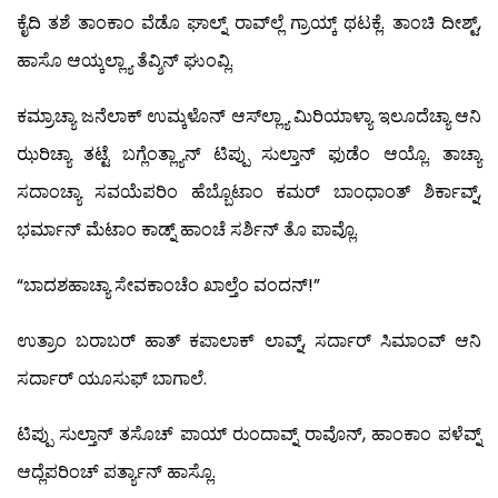
ಕೈದಿ ತಶೆ ತಾಂಕಾಂ ವೆಡೊ ಘಾಲ್ನ್ ರಾವ್‍ಲ್ಲೆ ಗ್ರಾಯ್ಕ್ ಥಟಕ್ಲೆ. ತಾಂಚಿ ದೀಶ್ಟ್,
ಹಾಸೊ ಆಯ್ಕಲ್ಲ್ಯಾ ತೆವ್ಶಿನ್ ಘುಂವ್ಲಿ.
ಕಮ್ರಾಚ್ಯಾ ಜನೆಲಾಕ್ ಉಮ್ಕಳೊನ್ ಆಸ್‍ಲ್ಲ್ಯಾ ಮಿರಿಯಾಳ್ಯಾ ಇಲೂದೆಚ್ಯಾ ಆನಿ
ಝರಿಚ್ಯಾ ತಟ್ಟೆ ಬಗ್ಲೆಂತ್ಲ್ಯಾನ್ ಟಿಪ್ಪು ಸುಲ್ತಾನ್ ಫುಡೆಂ ಆಯ್ಲೊ. ತಾಚ್ಯಾ
ಸದಾಂಚ್ಯಾ ಸವಯೆಪರಿಂ ಹೆಬ್ಬೊಟಾಂ ಕಮರ್ ಬಾಂಧಾಂತ್ ಶಿರ್ಕಾವ್ನ್,
ಭರ್ಮಾನ್ ಮೆಟಾಂ ಕಾಡ್ನ್ ಹಾಂಚೆ ಸರ್ಶಿನ್ ತೊ ಪಾವ್ಲೊ.
“ಬಾದಶಹಾಚ್ಯಾ ಸೇವಕಾಂಚೆಂ ಖಾಲ್ತೆಂ ವಂದನ್!”
ಉತ್ರಾಂ ಬರಾಬರ್ ಹಾತ್ ಕಪಾಲಾಕ್ ಲಾವ್ನ್, ಸರ್ದಾರ್ ಸಿಮಾಂವ್ ಆನಿ
ಸರ್ದಾರ್ ಯೂಸುಫ್ ಬಾಗಾಲೆ.
ಟಿಪ್ಪು ಸುಲ್ತಾನ್ ತಸೊಚ್ ಪಾಯ್ ರುಂದಾವ್ನ್ ರಾವೊನ್, ಹಾಂಕಾಂ ಪಳೆವ್ನ್
ಆದ್ಲೆಪರಿಂಚ್ ಪರ್ತ್ಯಾನ್ ಹಾಸ್ಲೊ.