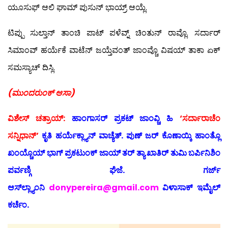
ಯೂಸುಫ್ ಆಲಿ ಘಾಮ್ ಪುಸುನ್ ಭಾಯ್ರ್ ಆಯ್ಲೆ.
ಟಿಪ್ಪು ಸುಲ್ತಾನ್ ತಾಂಚಿ ಪಾಟ್ ಪಳೆವ್ನ್ ಚಿಂತುನ್ ರಾವ್ಲೊ. ಸರ್ದಾರ್
ಸಿಮಾಂವ್ ಹರ್ಯೆಕೆ ವಾಟೆನ್ ಜಯ್ತೆವಂತ್ ಜಾಂವ್ಚೊ ವಿಷಯ್ ತಾಕಾ ಏಕ್
ಸಮಸ್ಯಾಚ್ ದಿಸ್ಲಿ.
(ಮುಂದರುಂಕ್ ಆಸಾ)
ವಿಶೇಸ್ ಚತ್ರಾಯ್:
ಹಾಂಗಾಸರ್ ಪ್ರಕಟ್ ಜಾಂವ್ಚಿ ಹಿ
‘ಸರ್ದಾರಾಚೆಂ
ಸನ್ನಿಧಾನ್’
ಕೃತಿ ಹರ್ಯೆಕ್ಲ್ಯಾನ್ ವಾಚ್ಯೆತ್. ಪುಣ್ ಜರ್ ಕೊಣಾಯ್ಕಿ ಹಾಂತ್ಲೊ
ಖಂಯ್ಚೊಯ್ ಭಾಗ್ ಪ್ರಕಟುಂಕ್ ಜಾಯ್ ತರ್ ತ್ಯಾ ಖಾತಿರ್ ತುಮಿ ಬರ್ಪಿನಿಶಿಂ
ಪರ್ವಣ್ಗಿ ಘೆಜೆ. ಗರ್ಜ್
ಆಸ್‍ಲ್ಲ್ಯಾಂನಿ
donypereira@gmail.com
ವಿಳಾಸಾಕ್ ಇಮೈಲ್
ಕರ್ಚೆಂ.