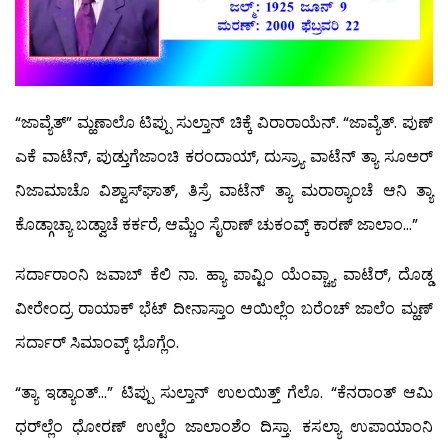
“ಜಾವ್ಯೆತ್” ಮ್ಹಣಾಲೊ ಟಿಪ್ಪು ಸುಲ್ತಾನ್ ಚಿಕ್ಕೆ ವಿರಾರಾಯೆನ್. “ಜಾವ್ಯೆತ್. ಪುಣ್
ಎಕೆ ವಾಟೆನ್, ಪುಡ್ತುಗೆಜಾಂಚಿ ಕರಂದಾಯ್, ದುಸ್ರ್ಯಾ ವಾಟೆನ್ ತ್ಯಾ ಸೂಅರ್
ನಿಜಾಮಾಚೊ ವಿಶ್ವಾಸ್‍ಘಾತ್, ತಿಸ್ರೆ ವಾಟೆನ್ ತ್ಯಾ ಮರಾಠ್ಯಾಂಚೆ ಆನಿ ತ್ಯಾ
ಕೊಡ್ಗಾಚ್ಯಾ ಬಡ್ವಾಚೆ ಕರ್ಕರೆ, ಆಮ್ಚೆಂ ಸೈರಾಣ್ ಚುಕಂವ್ಕ್ ಕಾರಣ್ ಜಾಲಾಂ…”
ಸರ್ದಾರಾಂನಿ ಜವಾಬ್ ಕೆಲಿ ನಾ. ಹ್ಯಾ ಪಾವ್ಟಿಂ ಯೆಂವ್ಚ್ಯಾ ವಾಟೆರ್, ದೊಡ್ಡ
ವೀರೇಂದ್ರ ರಾಯಾಕ್ ಭೆಟ್ ದೀನಾಸ್ತಾಂ ಆಯಿಲ್ಲೆಂ ಬರೆಂಚ್ ಜಾಲೆಂ ಮ್ಹಣ್
ಸರ್ದಾರ್ ಸಿಮಾಂವ್ಕ್ ಭೊಗ್ಲೆಂ.
“ತ್ಯಾ ಇಡ್ಯಾಂತ್…” ಟಿಪ್ಪು ಸುಲ್ತಾನ್ ಉಲಯಿತ್ತ್ ಗೆಲೊ. “ಕೆನರಾಂತ್ ಆಮಿ
ಧರ್‌ಲ್ಲೆಂ ಧೋರಣ್ ಉಲ್ಟೆಂ ಜಾಲಾಂಶೆಂ ದಿಸ್ತಾ. ಕಸಲ್ಯಾ ಉಪಾಯಾಂನಿ