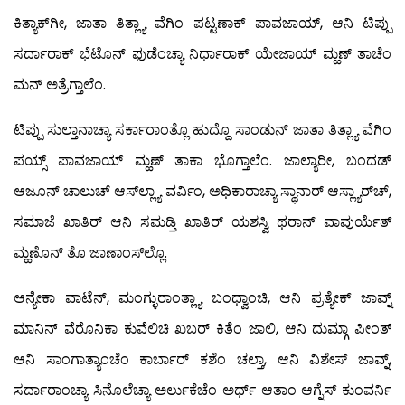
ಕಿತ್ಯಾಕ್‍ಗೀ, ಜಾತಾ ತಿತ್ಲ್ಯಾ ವೆಗಿಂ ಪಟ್ಟಣಾಕ್ ಪಾವಜಾಯ್, ಆನಿ ಟಿಪ್ಪು
ಸರ್ದಾರಾಕ್ ಭೆಟೊನ್ ಫುಡೆಂಚ್ಯಾ ನಿರ್ಧಾರಾಕ್ ಯೇಜಾಯ್ ಮ್ಹಣ್ ತಾಚೆಂ
ಮನ್ ಅತ್ರೆಗ್ತಾಲೆಂ.
ಟಿಪ್ಪು ಸುಲ್ತಾನಾಚ್ಯಾ ಸರ್ಕಾರಾಂತ್ಲೊ ಹುದ್ದೊ ಸಾಂಡುನ್ ಜಾತಾ ತಿತ್ಲ್ಯಾ ವೆಗಿಂ
ಪಯ್ಸ್ ಪಾವಜಾಯ್ ಮ್ಹಣ್ ತಾಕಾ ಭೊಗ್ತಾಲೆಂ. ಜಾಲ್ಯಾರೀ, ಬಂದಡ್
ಆಜೂನ್ ಚಾಲುಚ್ ಆಸ್‍ಲ್ಲ್ಯಾ ವರ್ವಿಂ, ಅಧಿಕಾರಾಚ್ಯಾ ಸ್ಥಾನಾರ್ ಆಸ್ಲ್ಯಾರ್‌ಚ್,
ಸಮಾಜೆ ಖಾತಿರ್ ಆನಿ ಸಮಡ್ತಿ ಖಾತಿರ್ ಯಶಸ್ವಿ ಥರಾನ್ ವಾವುರ್ಯೆತ್
ಮ್ಹಣೊನ್ ತೊ ಜಾಣಾಂಸ್‍ಲ್ಲೊ.
ಆನ್ಯೇಕಾ ವಾಟೆನ್, ಮಂಗ್ಳುರಾಂತ್ಲ್ಯಾ ಬಂಧ್ವಾಂಚಿ, ಆನಿ ಪ್ರತ್ಯೇಕ್ ಜಾವ್ನ್
ಮಾನಿನ್ ವೆರೊನಿಕಾ ಕುವೆಲಿಚಿ ಖಬರ್ ಕಿತೆಂ ಜಾಲಿ, ಆನಿ ದುಮ್ಗಾ ಪೀಂತ್
ಆನಿ ಸಾಂಗಾತ್ಯಾಂಚೆಂ ಕಾರ್ಬಾರ್ ಕಶೆಂ ಚಲ್ತಾ, ಆನಿ ವಿಶೇಸ್ ಜಾವ್ನ್,
ಸರ್ದಾರಾಂಚ್ಯಾ ಸಿನೊಲೆಚ್ಯಾ ಅರ್ಲುಕೆಚೆಂ ಅರ್ಧ್ ಆತಾಂ ಆಗ್ನೆಸ್ ಕುಂವರ್ನಿ