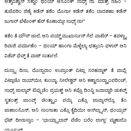
ಆತ್ಮ್‌ವಿಶ್ವಾಸ್ ಸಕ್ಡಾಂ ಥಂಯ್ ಆಸೊಂಕ್ ಸಾಧ್ಯ್ ನಾ. ಮಾತ್ರ್ ನಹಿಂ –
ತುಜೆಪರಿಂ ಜಿಣ್ಯೆ ಕಡೆನ್ ತಶೆಂ ಮೊರ್ನಾ ಕಡೆನ್ ತಶೆಂ ಬಾದಶಹಾ ಕಡೆನ್
ಜುಗಾರ್ ಖೆಳೊಂಕ್ ಹೆರ್ ಕೊಣಾಯ್ಕೀ ಸಾಧ್ಯ್ ನಾ!”
ತಶೆಂ ತೆ ಮೌನ್ ಜಾಲೆ, ಆನಿ ಪಯ್ಣ್ ಮುಖಾರ್ಸುನ್ ಗೆಲೆ. ವಾಟೆರ್ – ತವಳ್ಚ್ಯಾ
ರಿವಾಜಿ ಪರ್ಮಾಣೆಂ – ಥಂಯ್ ಹಾಂಗಾ ಮೆಳ್ಳೆಲ್ಯಾ ಛತ್ರಾಂನಿ ಫಳಾರ್ ಆನಿ
ವಿಶೆವ್ ಘೆವ್ನ್ ತೆ ವಾಟ್ ಸಾರ್ತಾಲೆ.
ದುಸ್ರ್ಯಾ ದಿಸಾ, ದೊನ್ಪಾರಾಂ ಉಪ್ರಾಂತ್ ವಿಟ್ಲಾ ಸರಹದ್ದಾಕ್ ತೆ ಪಾವ್ಲೆ.
ವಿಟ್ಲಾಚೊ ರಾಯ್‍ಯೀ, ಕುಂಬ್ಳಾ, ನೀಲೇಶ್ವರ್ ಆನಿ ಕಣ್ಣಾನೂರ್‍ಚ್ಯಾಂಪರಿಂಚ್,
ಸಾಧ್ಯ್ ಜಾಲ್ಯಾರ್ ಟಿಪ್ಪುಚೆಂ ಪ್ರಭುತ್ವ್ ಆನಿ ಕಪ್ಪೊ ದಿಂವ್ಚಿ ಜವಾಬ್ದಾರಿ ಚುಕವ್ನ್
ಸ್ವತಂತ್ರ್ ಜಾಂವ್ಕ್ ಚಿಂತ್ಚ್ಯಾಂ ಪಯ್ಕಿ ಎಕ್ಲೊ ಜಾವ್ನಾಸ್‍ಲ್ಲೊ. ತೆಂ
ಜಾಣಾಂಸೊನ್, ಆನಿ ಸಾಂಗಾತಾ ಎಕ್ಲೊ ಕೈದಿಯೀ ಆಸ್‍ಲ್ಲ್ಯಾನ್, ಥಂಯ್ಸರ್
ಭೆಟ್ ದೀನಾಸ್ತಾಂ – ‘ಭಾಯ್ಲ್ಯಾಬಾರ್ ವೆಚೆಂ ಬರೆಂ ಲಾಗ್ತಾ’ ಮ್ಹಣಾಲೊ
ಯೂಸುಫ್.