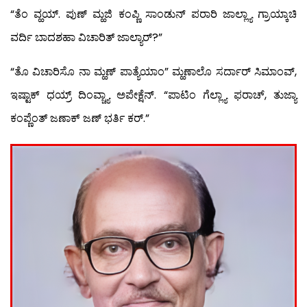
“ತೆಂ ವ್ಹಯ್. ಪುಣ್ ಮ್ಹಜಿ ಕಂಪ್ಣಿ ಸಾಂಡುನ್ ಪರಾರಿ ಜಾಲ್ಲ್ಯಾ ಗ್ರಾಯ್ಕಾಚಿ
ವರ್ದಿ ಬಾದಶಹಾ ವಿಚಾರಿತ್ ಜಾಲ್ಯಾರ್?”
“ತೊ ವಿಚಾರಿಸೊ ನಾ ಮ್ಹಣ್ ಪಾತ್ಯೆಯಾಂ” ಮ್ಹಣಾಲೊ ಸರ್ದಾರ್ ಸಿಮಾಂವ್,
ಇಷ್ಟಾಕ್ ಧಯ್ರ್ ದಿಂವ್ಚ್ಯಾ ಅಪೇಕ್ಷೆನ್. “ಪಾಟಿಂ ಗೆಲ್ಲ್ಯಾ ಫರಾಚ್, ತುಜ್ಯಾ
ಕಂಪ್ಣೆಂತ್ ಜಣಾಕ್ ಜಣ್ ಭರ್ತಿ ಕರ್.”