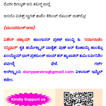
ದೊಗೀ ದಿಗ್ಮೂಡ್ ಆನಿ ತಟಸ್ಥ್ ಜಾಲ್ಲೆ.
ಅಸಲೊ ವಿಚಿತ್ರ್ ಸ್ವಾಗತ್ ತಾಣಿಂ ಕೆದಿಂಚ್ ಲೆಖುಂಕ್ ನಾತ್‍ಲ್ಲೊ!
(ಮುಂದರುಂಕ್ ಆಸಾ)
ವಿಶೇಸ್ ಚತ್ರಾಯ್:
ಹಾಂಗಾಸರ್ ಪ್ರಕಟ್ ಜಾಂವ್ಚಿ ಹಿ
‘ಸರ್ದಾರಾಚೆಂ
ಸನ್ನಿಧಾನ್’
ಕೃತಿ ಹರ್ಯೆಕ್ಲ್ಯಾನ್ ವಾಚ್ಯೆತ್. ಪುಣ್ ಜರ್ ಕೊಣಾಯ್ಕಿ ಹಾಂತ್ಲೊ
ಖಂಯ್ಚೊಯ್ ಭಾಗ್ ಪ್ರಕಟುಂಕ್ ಜಾಯ್ ತರ್ ತ್ಯಾ ಖಾತಿರ್ ತುಮಿ ಬರ್ಪಿನಿಶಿಂ
ಪರ್ವಣ್ಗಿ ಘೆಜೆ. ಗರ್ಜ್
ಆಸ್‍ಲ್ಲ್ಯಾಂನಿ
donypereira@gmail.com
ವಿಳಾಸಾಕ್ ಇಮೈಲ್
ಕರ್ಚೆಂ.