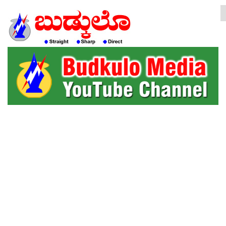
HOME
EDITORIAL
ENGLISH
KANNADA
INTERVIEWS
LITERATURE
ENTERTAINMENT
HEALTH
COMMUNITY