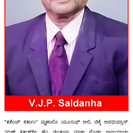
“ತಶೆಂಚ್ ಕರ್ತಾಂ” ಮ್ಹಣಾಲೊ ಯೂಸುಫ್ ಆಲಿ, ಚಿಕ್ಕೆ ಅಪಧಯ್ರಾನ್.
“ಪುಣ್ ಕಿತ್ಯಾಕ್‍ಗೀ, ಹೆಂ ಚಿಂತಾನಾ ಮ್ಹಾಕಾ ಥೊಡ್ಯಾ ಅಪಾಯಾಚ್ಯಾ