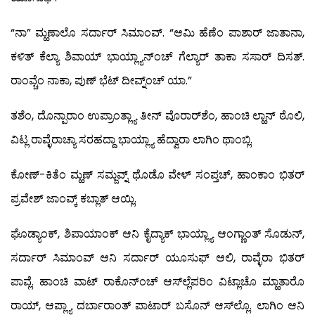
“ನಾ” ಮ್ಹಣಾಲೊ ಸರ್ದಾರ್ ಸಿಮಾಂವ್. “ಆಮಿ ಹೆಣೆಂ ಪಾಶಾರ್ ಜಾತಾನಾ,
ಕಳಿತ್ ಕೆಲ್ಯಾ ಶಿವಾಯ್ ಭಾಯ್ಲ್ಯಾನ್‍ಂಚ್ ಗೆಲ್ಯಾರ್ ತಾಕಾ ಸಸಾರ್ ದಿಸತ್.
ರಾಂವ್ಚೆಂ ನಾಕಾ, ಪುಣ್ ಭೆಟ್ ದೀವ್ನ್ಂಚ್ ಯಾ.”
ತಶೆಂ, ದೊನ್ಪಾರಾಂ ಉಪ್ರಾಂತ್ಲ್ಯಾ ತೀನ್ ವೊರಾರ್‌ಶೆಂ, ಹಾಂಚಿ ಲ್ಹಾನ್ ಠೊಲಿ,
ವಿಟ್ಲ ರಾವ್ಳೆರಾಚ್ಯಾ ಸರಹದ್ದಾ ಭಾಯ್ಲ್ಯಾ ಹೆದ್ವಾರಾ ಲಾಗಿಂ ಥಾಂಬ್ಲಿ.
ಕೋಣ್-ಕಿತೆಂ ಮ್ಹಣ್ ಸಮ್ಜವ್ನ್ ಥೊಡೊ ವೇಳ್ ಸಂಪ್ತಚ್, ಹಾಂಕಾಂ ಭಿತರ್
ಪ್ರವೇಶ್ ಜಾಂವ್ಕ್ ಕಬ್ಲಾತ್ ಆಯ್ಲಿ.
ಘೊಡ್ಯಾಂಕ್, ಶಿಪಾಯಾಂಕ್ ಆನಿ ಕೈದ್ಯಾಕ್ ಭಾಯ್ಲ್ಯಾ ಆಂಗ್ಣಾಂತ್ ಸೊಡುನ್,
ಸರ್ದಾರ್ ಸಿಮಾಂವ್ ಆನಿ ಸರ್ದಾರ್ ಯೂಸುಫ್ ಆಲಿ, ರಾವ್ಳೆರಾ ಭಿತರ್
ಪಾವ್ಲೆ. ಹಾಂಚಿ ವಾಟ್ ರಾಕೊನ್‍ಂಚ್ ಆಸ್‍ಲ್ಲೆಪರಿಂ ವಿಟ್ಲಾಚೊ ಮ್ಹಾತಾರೊ
ರಾಯ್, ಆಪ್ಲ್ಯಾ ದರ್ಬಾರಾಂತ್ ಪಾಟಾರ್ ಬಸೊನ್ ಆಸ್‍ಲ್ಲೊ. ಲಾಗಿಂ ಆನಿ