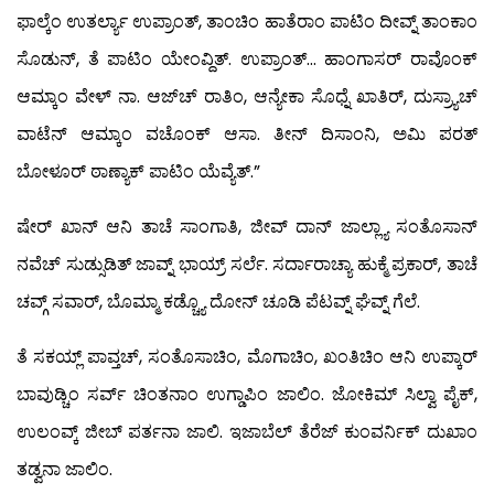
ಫಾಲ್ಕೆಂ ಉತರ್ಲ್ಯಾ ಉಪ್ರಾಂತ್, ತಾಂಚಿಂ ಹಾತೆರಾಂ ಪಾಟಿಂ ದೀವ್ನ್ ತಾಂಕಾಂ
ಸೊಡುನ್, ತೆ ಪಾಟಿಂ ಯೇಂವ್ದಿತ್. ಉಪ್ರಾಂತ್… ಹಾಂಗಾಸರ್ ರಾವೊಂಕ್
ಆಮ್ಕಾಂ ವೇಳ್ ನಾ. ಆಜ್‍ಚ್ ರಾತಿಂ, ಆನ್ಯೇಕಾ ಸೊಧ್ನೆ ಖಾತಿರ್, ದುಸ್ರ್ಯಾಚ್
ವಾಟೆನ್ ಆಮ್ಕಾಂ ವಚೊಂಕ್ ಆಸಾ. ತೀನ್ ದಿಸಾಂನಿ, ಅಮಿ ಪರತ್
ಬೋಳೂರ್ ಠಾಣ್ಯಾಕ್ ಪಾಟಿಂ ಯೆವ್ಯೆತ್.”
ಷೇರ್ ಖಾನ್ ಆನಿ ತಾಚೆ ಸಾಂಗಾತಿ, ಜೀವ್ ದಾನ್ ಜಾಲ್ಲ್ಯಾ ಸಂತೊಸಾನ್
ನವೆಚ್ ಸುಡ್ಸುಡಿತ್ ಜಾವ್ನ್ ಭಾಯ್ರ್ ಸರ್ಲೆ. ಸರ್ದಾರಾಚ್ಯಾ ಹುಕ್ಮೆ ಪ್ರಕಾರ್, ತಾಚೆ
ಚವ್ಗ್ ಸವಾರ್, ಬೊಮ್ಮಾ ಕಡ್ಚ್ಯೊ ದೋನ್ ಚೂಡಿ ಪೆಟವ್ನ್ ಘೆವ್ನ್ ಗೆಲೆ.
ತೆ ಸಕಯ್ಲ್ ಪಾವ್ತಚ್, ಸಂತೊಸಾಚಿಂ, ಮೊಗಾಚಿಂ, ಖಂತಿಚಿಂ ಆನಿ ಉಪ್ಕಾರ್
ಬಾವುಡ್ಚಿಂ ಸರ್ವ್ ಚಿಂತನಾಂ ಉಗ್ಡಾಪಿಂ ಜಾಲಿಂ. ಜೋಕಿಮ್ ಸಿಲ್ವಾ ಪೈಕ್,
ಉಲಂವ್ಕ್ ಜೀಬ್ ಪರ್ತನಾ ಜಾಲಿ. ಇಜಾಬೆಲ್ ತೆರೆಜ್ ಕುಂವರ್ನಿಕ್ ದುಖಾಂ
ತಡ್ವನಾ ಜಾಲಿಂ.