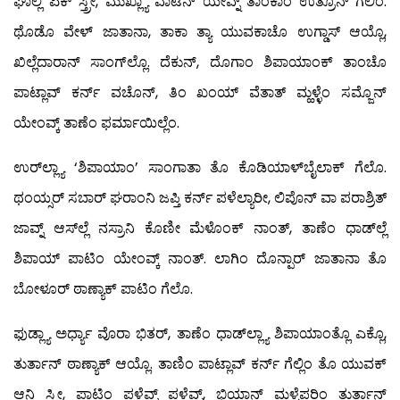
ಘಾಲ್ಲಿ ಏಕ್ ಸ್ತ್ರೀ, ಮುಖ್ಲ್ಯಾ ವಾಟೆನ್ ಯೇವ್ನ್ ತಾಂಕಾಂ ಉತ್ರೊನ್ ಗೆಲಿಂ.
ಥೊಡೊ ವೇಳ್ ಜಾತಾನಾ, ತಾಕಾ ತ್ಯಾ ಯುವಕಾಚೊ ಉಗ್ಡಾಸ್ ಆಯ್ಲೊ,
ಖಿಲ್ಲೆದಾರಾನ್ ಸಾಂಗ್‍ಲ್ಲೊ. ದೆಕುನ್, ದೊಗಾಂ ಶಿಪಾಯಾಂಕ್ ತಾಂಚೊ
ಪಾಟ್ಲಾವ್ ಕರ್ನ್ ವಚೊನ್, ತಿಂ ಖಂಯ್ ವೆತಾತ್ ಮ್ಹಳ್ಳೆಂ ಸಮ್ಜೊನ್
ಯೇಂವ್ಕ್ ತಾಣೆಂ ಫರ್ಮಾಯಿಲ್ಲೆಂ.
ಉರ್‌ಲ್ಲ್ಯಾ ‘ಶಿಪಾಯಾಂ’ ಸಾಂಗಾತಾ ತೊ ಕೊಡಿಯಾಳ್‍ಬೈಲಾಕ್ ಗೆಲೊ.
ಥಂಯ್ಸರ್ ಸಬಾರ್ ಘರಾಂನಿ ಜಪ್ತಿ ಕರ್ನ್ ಪಳೆಲ್ಯಾರೀ, ಲಿಪೊನ್ ವಾ ಪರಾಶ್ರಿತ್
ಜಾವ್ನ್ ಆಸ್‍ಲ್ಲೆ ನಸ್ರಾನಿ ಕೊಣೀ ಮೆಳೊಂಕ್ ನಾಂತ್, ತಾಣೆಂ ಧಾಡ್‍ಲ್ಲೆ
ಶಿಪಾಯ್ ಪಾಟಿಂ ಯೇಂವ್ಕ್ ನಾಂತ್. ಲಾಗಿಂ ದೊನ್ಪಾರ್ ಜಾತಾನಾ ತೊ
ಬೋಳೂರ್ ಠಾಣ್ಯಾಕ್ ಪಾಟಿಂ ಗೆಲೊ.
ಫುಡ್ಲ್ಯಾ ಅರ್ಧ್ಯಾ ವೊರಾ ಭಿತರ್, ತಾಣೆಂ ಧಾಡ್‍ಲ್ಲ್ಯಾ ಶಿಪಾಯಾಂತ್ಲೊ ಎಕ್ಲೊ,
ತುರ್ತಾನ್ ಠಾಣ್ಯಾಕ್ ಆಯ್ಲೊ. ತಾಣಿಂ ಪಾಟ್ಲಾವ್ ಕರ್ನ್ ಗೆಲ್ಲಿಂ ತೊ ಯುವಕ್
ಆನಿ ಸ್ತ್ರೀ, ಪಾಟಿಂ ಪಳೆವ್ನ್ ಪಳೆವ್ನ್, ಭಿಯಾನ್ ಮ್ಹಳ್ಳೆಪರಿಂ ತುರ್ತಾನ್