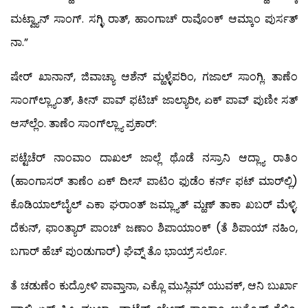
ಮಟ್ವ್ಯಾನ್ ಸಾಂಗ್. ಸಗ್ಳಿ ರಾತ್, ಹಾಂಗಾಚ್ ರಾವೊಂಕ್ ಆಮ್ಕಾಂ ಪುರ್ಸತ್
ನಾ.”
ಷೇರ್ ಖಾನಾನ್, ಜಿವಾಚ್ಯಾ ಆಶೆನ್ ಮ್ಹಳ್ಳೆಪರಿಂ, ಗಜಾಲ್ ಸಾಂಗ್ಲಿ. ತಾಣೆಂ
ಸಾಂಗ್‍ಲ್ಲ್ಯಾಂತ್, ತೀನ್ ಪಾವ್ ಫಟಿಚ್ ಜಾಲ್ಯಾರೀ, ಏಕ್ ಪಾವ್ ಪುಣೀ ಸತ್
ಆಸ್‍ಲ್ಲೆಂ. ತಾಣೆಂ ಸಾಂಗ್‍ಲ್ಲ್ಯಾ ಪ್ರಕಾರ್:
ಪಟ್ಟೆಚೆರ್ ನಾಂವಾಂ ದಾಖಲ್ ಜಾಲ್ಲೆ ಥೊಡೆ ನಸ್ರಾನಿ ಆದ್ಲ್ಯಾ ರಾತಿಂ
(ಹಾಂಗಾಸರ್ ತಾಣೆಂ ಏಕ್ ದೀಸ್ ಪಾಟಿಂ ಫುಡೆಂ ಕರ್ನ್ ಫಟ್ ಮಾರ್‌ಲ್ಲಿ)
ಕೊಡಿಯಾಲ್‍ಬೈಲ್ ಎಕಾ ಘರಾಂತ್ ಜಮ್ಲ್ಯಾತ್ ಮ್ಹಣ್ ತಾಕಾ ಖಬರ್ ಮೆಳ್ಳಿ.
ದೆಕುನ್, ಫಾಂತ್ಯಾರ್ ಪಾಂಚ್ ಜಣಾಂ ಶಿಪಾಯಾಂಕ್ (ತೆ ಶಿಪಾಯ್ ನಹಿಂ,
ಬಗಾರ್ ಹೆಚ್ ಪುಂಡುಗಾರ್) ಘೆವ್ನ್ ತೊ ಭಾಯ್ರ್ ಸರ್ಲೊ.
ತೆ ಚಡುಣೆಂ ಕುದ್ರೋಳಿ ಪಾವ್ತಾನಾ, ಎಕ್ಲೊ ಮುಸ್ಲಿಮ್ ಯುವಕ್, ಆನಿ ಬುರ್ಖಾ