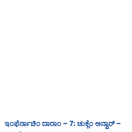
ಇಂಫೆರ್ನಾಚಿಂ ದಾರಾಂ – 7: ಚುಕ್ಲೆಂ ಅನ್ವಾರ್ –