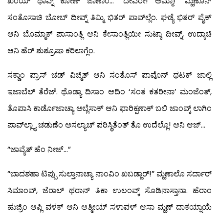
ಖಂಯ್ ಥಾವ್ನ್ ಕೋಣ್ ಜಾಣಾಂ… “ದೇವೆರೇ! ಅಮ್ಮಾ!” ಮ್ಹಣೊನ್
ಸಂತೊಸಾಚಿ ಬೋಬ್ ದೀವ್ನ್ ತಿಮ್ಮಿ ಭಿತರ್ ಪಾವ್‍ಲ್ಲೆಂ. ಘಡ್ಯೆ ಭಿತರ್ ಪೈಕ್
ಆನಿ ಬೊಮ್ಮಾಕ್ ಪಾಸಾಂತ್ಲಿ ಆನಿ ಕೇಸಾಂತ್ಲಿಯೀ ಸುಟ್ಕಾ ದೀವ್ನ್, ಉದ್ಕಾಚಿ
ಆನಿ ಹೆರ್ ಶುಶ್ರೂಷಾ ಕರಿಲಾಗ್ಲೆಂ.
ಸಕ್ಡಾಂ ಪ್ರಾಸ್ ಚಡ್ ವಿಜ್ಮಿತ್ ಆನಿ ಸಂತೊಸ್ ಪಾವೊನ್ ಥಟಕ್ ಜಾಲ್ಲಿ
ಇಜಾಬೆಲ್ ತೆರೆಜ್. ಥೊಡ್ಯಾ ದಿಸಾಂ ಆದಿಂ ‘ಸಂತ ಕತರೀನಾ’ ಮಂಜೆಂತ್,
ತೊಪಾಸಿ ಕಾರ್ಡೊಜಾಚ್ಯಾ ಅಬ್ಲೆಸಾಕ್ ಆನಿ ಫಾರಿಕ್ಪಣಾಕ್ ಬಲಿ ಜಾಂವ್ಕ್ ಲಾಗಿಂ
ಪಾವ್‍ಲ್ಲ್ಯಾ ಚಡುಣೆಂ ಅಸಲ್ಯಾಚ್ ಪರಿಸ್ಥಿತೆಂತ್ ತೊ ಉದೆಲ್ಲೊ! ಆನಿ ಆಜ್…
“ಜಾವ್ಯೆತ್ ಹೆಂ ನೀಜ್…”
“ಬಾದಶಹಾ ಟಿಪ್ಪು ಸುಲ್ತಾನಾಚ್ಯಾ ನಾಂವಿಂ ಖಬಡ್ದಾರ್!” ಮ್ಹಣಾಲೊ ಸರ್ದಾರ್
ಸಿಮಾಂವ್, ಜೆರಾಲ್ ಥರಾನ್ ತಿಕಾ ಉಲಂವ್ಕ್ ಸೊಡಿನಾಸ್ತಾನಾ. ಹೆರಾಂ
ಹುಜ್ರಿಂ ಆಪ್ಲಿ ವಳಕ್ ಆನಿ ಆತ್ಮೀಯ್ ಸಳಾವಳ್ ಆಸಾ ಮ್ಹಣ್ ದಾಕಯ್ನಾಯೆ