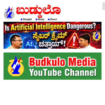
HOME
EDITORIAL
ENGLISH
KANNADA
INTERVIEWS
LITERATURE
ENTERTAINMENT
HEALTH
COMMUNITY