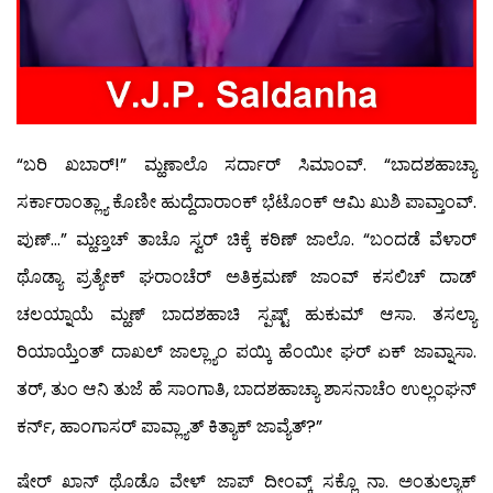
“ಬರಿ ಖಬಾರ್!” ಮ್ಹಣಾಲೊ ಸರ್ದಾರ್ ಸಿಮಾಂವ್. “ಬಾದಶಹಾಚ್ಯಾ
ಸರ್ಕಾರಾಂತ್ಲ್ಯಾ ಕೊಣೀ ಹುದ್ದೆದಾರಾಂಕ್ ಭೆಟೊಂಕ್ ಆಮಿ ಖುಶಿ ಪಾವ್ತಾಂವ್.
ಪುಣ್…” ಮ್ಹಣ್ತಚ್ ತಾಚೊ ಸ್ವರ್ ಚಿಕ್ಕೆ ಕಠಿಣ್ ಜಾಲೊ. “ಬಂದಡೆ ವೆಳಾರ್
ಥೊಡ್ಯಾ ಪ್ರತ್ಯೇಕ್ ಘರಾಂಚೆರ್ ಅತಿಕ್ರಮಣ್ ಜಾಂವ್ ಕಸಲಿಚ್ ದಾಡ್
ಚಲಯ್ನಾಯೆ ಮ್ಹಣ್ ಬಾದಶಹಾಚಿ ಸ್ಪಷ್ಟ್ ಹುಕುಮ್ ಆಸಾ. ತಸಲ್ಯಾ
ರಿಯಾಯ್ತೆಂತ್ ದಾಖಲ್ ಜಾಲ್ಲ್ಯಾಂ ಪಯ್ಕಿ ಹೆಂಯೀ ಘರ್ ಏಕ್ ಜಾವ್ನಾಸಾ.
ತರ್, ತುಂ ಆನಿ ತುಜೆ ಹೆ ಸಾಂಗಾತಿ, ಬಾದಶಹಾಚ್ಯಾ ಶಾಸನಾಚೆಂ ಉಲ್ಲಂಘನ್
ಕರ್ನ್, ಹಾಂಗಾಸರ್ ಪಾವ್ಲ್ಯಾತ್ ಕಿತ್ಯಾಕ್ ಜಾವ್ಯೆತ್?”
ಷೇರ್ ಖಾನ್ ಥೊಡೊ ವೇಳ್ ಜಾಪ್ ದೀಂವ್ಕ್ ಸಕ್ಲೊ ನಾ. ಅಂತುಲ್ಯಾಕ್