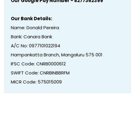
Our Google Pay Number - 8277362399
Our Bank Details:
Name: Donald Pereira
Bank: Canara Bank
A/C No: 0977101022194
Hampankatta Branch, Mangaluru 575 001
IFSC Code: CNRB0000612
SWIFT Code: CNRBINBBRFM
MICR Code: 575015009