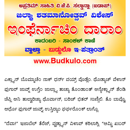
ಎಕ್ಲ್ಯಾನ್ ಬೊಮ್ಮಾಚೆಂ ನಾಕ್ ಧರ್ನ್ ವಯ್ರ್ ವೊಡ್ಲೆಂ. ಥೊಡ್ಯಾಚ್ ವೆಳಾನ್
ಫುಗಾರ್ ಜಾವ್ನ್ ಉಗ್ತೆಂ ಜಾಲ್ಲ್ಯಾ ತಾಚ್ಯಾ ತೊಂಡಾಂತ್ ಆನ್ಯೇಕ್ಲ್ಯಾನ್ ಶೆಂಡಿ
ಚೆಪ್ಲಿ ಆನಿ ತಾಲ್ವಾರಿಚ್ಯಾ ಥೊರ್ವಾನ್, ಬರಿಚ್ ಭಿತರ್ ಸಾಣ್ಸಿಲಿ. ತೊ ಬಾವ್ಡೊ,
ಅರ್ಧೊ ಫುಗಾರ್ ಜಾವ್ನ್, ಉಸ್ತಿರ‍್ಯಾಂ ಘರ್ಘರೊಂಕ್ ಲಾಗ್ಲೊ.
“ದೆವಾ!” ಇಜಾಬೆಲ್ ತೆರೆಜ್, ವ್ಹಡ್ಲ್ಯಾನ್ ವಿಳಾಪ್ ಕರಿಲಾಗ್ಲಿ. “ಆಮ್ಚಿ ಖಬರ್