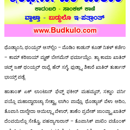
ಥೊಡ್ಯಾಂನಿ, ಥಂಯ್ಸರ್ ಆಸ್‍ಲ್ಲಿಂ – ಮೊಡಿಂ ಕಾಡುನ್ ಕೂಡ್ ನಿತಳ್ ಕರ್ಚೆಂ
– ಕಾಮ್ ಕರಿಜಾಯ್ ಮ್ಹಣ್ ಬೇಗಮೆನ್ ಫರ್ಮಾಯ್ಲೆಂ. ತ್ಯಾ ಕಾಮಾ ಖಾತಿರ್
ಚವ್ಗ್ ಜಣ್ ಥಂಯ್ಸರ್ ರಾವ್ಲೆ. ಹೆರ್ ಸಗ್ಳೆ, ಫುಡ್ಲ್ಯಾ ಶಿಕಾರೆ ಖಾತಿರ್ ತುರ್ತಾನ್
ಭಾಯ್ರ್ ಪಡ್ಲೆ.
ಹಾತಾಂತ್ ಏಕ್ ಲಾಂಟಾನ್ ಘೆವ್ನ್ ಫಕೀರ್ ಮಹಮ್ಮದ್, ಸಕ್ಡಾಂ ವರ್ನಿ
ಪಯ್ಲೊ ಮಹಾದ್ವಾರಾಚ್ಯಾ ಸೇತ್ವ್ಯಾ ಲಾಗಿಂ ಪಾವ್ಲೊ. ಥೊಡ್ಯಾಚ್ ವೆಳಾ ಆದಿಂ,
ತೊಪಾಸಿ ದಾಲ್ಮೇದಾ ಆಯಿಲ್ಲ್ಯಾ ವೆಳಾರ್, ತಾಣೆಂ ಪ್ರವೇಶ್ ಜಾಂವ್ಚ್ಯಾ ಖಾತಿರ್
ದೆಂವಯಿಲ್ಲೊ ಸೇತ್ವೊ, ಪಹರ‍್ಯಾಗಾರಾನ್ – ತೊಪಾಸಿಕ್ ಪಾಟಿಂ ವಚೊಂಕ್