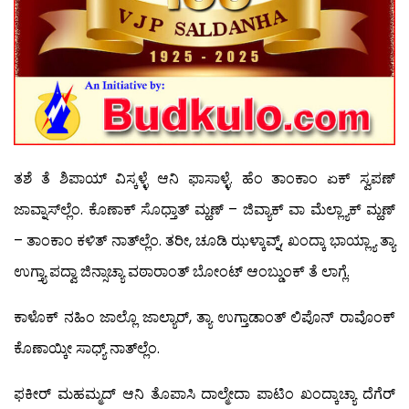
ತಶೆ ತೆ ಶಿಪಾಯ್ ವಿಸ್ಕಳ್ಳೆ ಆನಿ ಫಾಸಾಳ್ಳೆ. ಹೆಂ ತಾಂಕಾಂ ಏಕ್ ಸ್ವಪಣ್
ಜಾವ್ನಾಸ್‍ಲ್ಲೆಂ. ಕೊಣಾಕ್ ಸೊಧ್ತಾತ್ ಮ್ಹಣ್ – ಜಿವ್ಯಾಕ್ ವಾ ಮೆಲ್ಲ್ಯಾಕ್ ಮ್ಹಣ್
– ತಾಂಕಾಂ ಕಳಿತ್ ನಾತ್‍ಲ್ಲೆಂ. ತರೀ, ಚೂಡಿ ಝಳ್ಕಾವ್ನ್, ಖಂದ್ಕಾ ಭಾಯ್ಲ್ಯಾ ತ್ಯಾ
ಉಗ್ತ್ಯಾ ಪದ್ವಾ ಜಿನ್ಸಾಚ್ಯಾ ವಠಾರಾಂತ್ ಬೋಂಟ್ ಆಂಬ್ಡುಂಕ್ ತೆ ಲಾಗ್ಲೆ.
ಕಾಳೊಕ್ ನಹಿಂ ಜಾಲ್ಲೊ ಜಾಲ್ಯಾರ್, ತ್ಯಾ ಉಗ್ತಾಡಾಂತ್ ಲಿಪೊನ್ ರಾವೊಂಕ್
ಕೊಣಾಯ್ಕೀ ಸಾಧ್ಯ್ ನಾತ್‍ಲ್ಲೆಂ.
ಫಕೀರ್ ಮಹಮ್ಮದ್ ಆನಿ ತೊಪಾಸಿ ದಾಲ್ಮೇದಾ ಪಾಟಿಂ ಖಂದ್ಕಾಚ್ಯಾ ದೆಗೆರ್