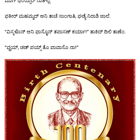
ಮಾಗ್ ಥಂಯ್ಸರ್ ನಾತ್‍ಲ್ಲಿ.
ಫಕೀರ್ ಮಹಮ್ಮದ್ ಆನಿ ತಾಚೆ ಸಾಂಗಾತಿ, ಘಡ್ಯೆ ನಿರಾಶಿ ಜಾಲೆ.
“ವಿಸ್ಕಳೊನ್ ಆನಿ ಫಾಸ್ಳೊನ್ ತಪಾಸಣ್ ಕರ್ಯಾ!” ತಾಕಿದ್ ದಿಲಿ ತಾಣೆಂ.
“ವ್ಹಯ್, ಚಡ್ ಪಯ್ಸ್ ತೊ ಪಾವಾಸೊ ನಾ!”