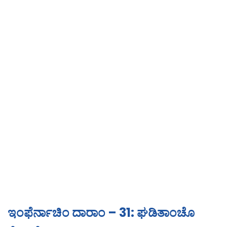
ಇಂಫೆರ್ನಾಚಿಂ ದಾರಾಂ – 31: ಘಡಿತಾಂಚೊ