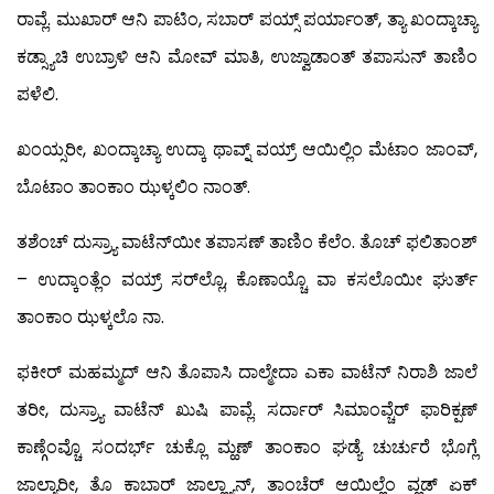
ರಾವ್ಲೆ. ಮುಖಾರ್ ಆನಿ ಪಾಟಿಂ, ಸಬಾರ್ ಪಯ್ಸ್ ಪರ್ಯಾಂತ್, ತ್ಯಾ ಖಂದ್ಕಾಚ್ಯಾ
ಕಡ್ಸ್ಯಾಚಿ ಉಬ್ರಾಳಿ ಆನಿ ಮೋವ್ ಮಾತಿ, ಉಜ್ವಾಡಾಂತ್ ತಪಾಸುನ್ ತಾಣಿಂ
ಪಳೆಲಿ.
ಖಂಯ್ಸರೀ, ಖಂದ್ಕಾಚ್ಯಾ ಉದ್ಕಾ ಥಾವ್ನ್ ವಯ್ರ್ ಆಯಿಲ್ಲಿಂ ಮೆಟಾಂ ಜಾಂವ್,
ಬೊಟಾಂ ತಾಂಕಾಂ ಝಳ್ಕಲಿಂ ನಾಂತ್.
ತಶೆಂಚ್ ದುಸ್ರ್ಯಾ ವಾಟೆನ್‍ಯೀ ತಪಾಸಣ್ ತಾಣಿಂ ಕೆಲೆಂ. ತೊಚ್ ಫಲಿತಾಂಶ್
– ಉದ್ಕಾಂತ್ಲೆಂ ವಯ್ರ್ ಸರ್‌ಲ್ಲೊ, ಕೊಣಾಯ್ಚೊ ವಾ ಕಸಲೊಯೀ ಘುರ್ತ್
ತಾಂಕಾಂ ಝಳ್ಕಲೊ ನಾ.
ಫಕೀರ್ ಮಹಮ್ಮದ್ ಆನಿ ತೊಪಾಸಿ ದಾಲ್ಮೇದಾ ಎಕಾ ವಾಟೆನ್ ನಿರಾಶಿ ಜಾಲೆ
ತರೀ, ದುಸ್ರ್ಯಾ ವಾಟೆನ್ ಖುಷಿ ಪಾವ್ಲೆ. ಸರ್ದಾರ್ ಸಿಮಾಂವ್ಚೆರ್ ಫಾರಿಕ್ಪಣ್
ಕಾಣ್ಗೆಂವ್ಚೊ ಸಂದರ್ಭ್ ಚುಕ್ಲೊ ಮ್ಹಣ್ ತಾಂಕಾಂ ಘಡ್ಯೆ ಚುರ್ಚುರೆ ಭೊಗ್ಲೆ
ಜಾಲ್ಯಾರೀ, ತೊ ಕಾಬಾರ್ ಜಾಲ್ಲ್ಯಾನ್, ತಾಂಚೆರ್ ಆಯಿಲ್ಲೆಂ ವ್ಹಡ್ ಏಕ್