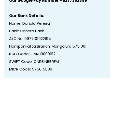
Our Google Pay Number - 8277362399
Our Bank Details:
Name: Donald Pereira
Bank: Canara Bank
A/C No: 0977101022194
Hampankatta Branch, Mangaluru 575 001
IFSC Code: CNRB0000612
SWIFT Code: CNRBINBBRFM
MICR Code: 575015009