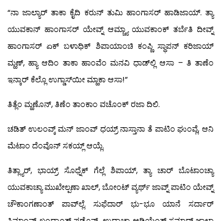
“ನಾ ಜಾಲ್ಯಾರ್ ತಾಕಾ ಕೈದಿ ಕರುನ್ ತುಮಿ ಹಾಂಗಾಸರ್ ಹಾಡಿಜಾಯ್. ತ್ಯಾ
ಯುವಕಾನ್ ಹಾಂಗಾಸರ್ ಯೇವ್ನ್ ಆಮ್ಚ್ಯಾ ಯುವಕಾಂಕ್ ತರ್ಬೆತಿ ದೀವ್ನ್
ಹಾಂಗಾಸರ್ ಏಕ್ ಬಳಾಧಿಕ್ ಶಿಪಾಯಾಂಚಿ ಕಂಪ್ಣಿ ಸ್ಥಾಪನ್ ಕರಿಜಾಯ್
ಮ್ಹಣ್, ಹ್ಯಾ ಆದಿಂ ತಾಕಾ ಹಾಂವೆಂ ಮನವಿ ಧಾಡ್‍ಲ್ಲಿ ಆಸಾ – ತಿ ತಾಣೆಂ
ಇನ್ಕಾರ್ ಕೆಲ್ಲೊ ಉಗ್ಡಾಸ್‍ಯೀ ಮ್ಹಾಕಾ ಆಸಾ!”
ತಿತ್ಲೆಂ ಮ್ಹಣೊನ್, ತಿಣೆಂ ತಾಂಕಾಂ ವಚೊಂಕ್ ರಜಾ ದಿಲಿ.
ಚಡಿತ್ ಉಲಂವ್ಕ್ ಮನ್ ಜಾಂವ್ ಧಯ್ರ್ ನಾಸ್ತಾನಾ ತೆ ಪಾಟಿಂ ಘುಂವ್ಲೆ, ಆನಿ
ಮೆಟಾಂ ದೆಂವೊನ್ ಸಕಯ್ಲ್ ಆಯ್ಲೆ.
ತಿತ್ಲ್ಯಾರ್, ಭಾಯ್ರ್ ಸೊಧ್ನೆಕ್ ಗೆಲ್ಲೆ ಶಿಪಾಯ್, ತ್ಯಾ ಚಾರ್ ಬೊಟಾಂಚ್ಯಾ
ಯುವಕಾಚ್ಯಾ ಮುಖೇಲ್ಪಣಾ ಖಾಲ್, ಬೋಂಟ್ ವ್ಯರ್ಥ್ ಜಾವ್ನ್ ಪಾಟಿಂ ಯೇವ್ನ್
ಚೌಕಾಂಗಣಾಂತ್ ಪಾವ್‍ಲ್ಲೆ. ಸುಫೆದಾರ್ ಭು-ಭೂ ಯಾನೆ ಸರ್ದಾರ್
ಸಿಮಾಂವ್ ಖಂದ್ಕಾಂತ್ ಪಡೊನ್, ಉದ್ಕಾಚ್ಯಾ ಅಡಿಯೆಂತ್ ಸಮಾಧ್ ಜಾಲಾ