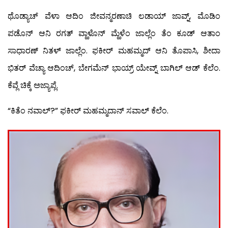
ಥೊಡ್ಯಾಚ್ ವೆಳಾ ಆದಿಂ ಜೀವನ್ಮರಣಾಚಿ ಲಡಾಯ್ ಜಾವ್ನ್, ಮೊಡಿಂ
ಪಡೊನ್ ಆನಿ ರಗತ್ ವ್ಹಾಳೊನ್ ಮ್ಹೆಳೆಂ ಜಾಲ್ಲೆಂ ತೆಂ ಕೂಡ್ ಆತಾಂ
ಸಾಧಾರಣ್ ನಿತಳ್ ಜಾಲ್ಲೆಂ. ಫಕೀರ್ ಮಹಮ್ಮದ್ ಆನಿ ತೊಪಾಸಿ, ಶೀದಾ
ಭಿತರ್ ವೆಚ್ಯಾ ಆದಿಂಚ್, ಬೇಗಮೆನ್ ಭಾಯ್ರ್ ಯೇವ್ನ್ ಬಾಗಿಲ್ ಆಡ್ ಕೆಲೆಂ.
ಕೆವ್ಲೆ ಚಿಕ್ಕೆ ಅಜ್ಯಾಪ್ಲೆ.
“ಕಿತೆಂ ನವಾಲ್?” ಫಕೀರ್ ಮಹಮ್ಮದಾನ್ ಸವಾಲ್ ಕೆಲೆಂ.