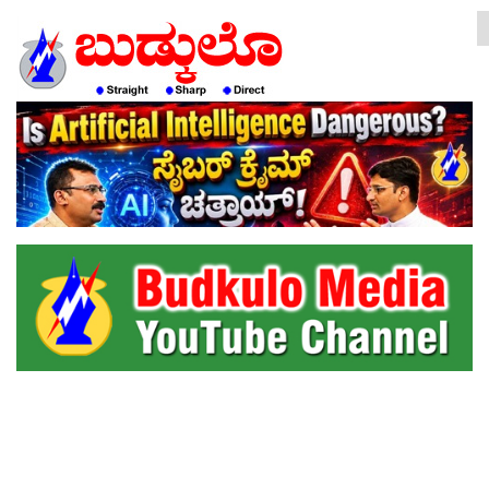
HOME
EDITORIAL
ENGLISH
KANNADA
INTERVIEWS
LITERATURE
ENTERTAINMENT
HEALTH
COMMUNITY