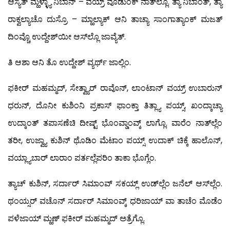
ಆಸ್ಯೆತ್ ಮ್ಹಳ್ಳ್ಯಾ ನಿಬಾನ್ – ವಯ್ರ್ ವೊಡುಂಕ್ ನಾತ್‍ಲ್ಲೊ. ತ್ಯಾ ನಿಬಾಂತ್, ತ್ಯಾ
ರಾಕ್ವಲ್ಯಾಚೊ ದುಸ್ರೊ – ಮ್ಹಾಲ್ಯಾಕ್ ಆನಿ ತಾಚ್ಯಾ ಸಾಂಗಾತ್ಯಾಂಕ್ ಮಜತ್
ದಿಂವ್ಚೊ ಉದ್ದೇಶ್‍ಯೀ ಆಸ್‍ಲ್ಲೊ ಜಾವ್ಯೆತ್.
ತಿ ಆಶಾ ಆನಿ ತೊ ಉದ್ದೇಶ್ ವ್ಯರ್ಥ್ ಜಾಲ್ಲಿಂ.
ಫಕೀರ್ ಮಹಮ್ಮದ್, ಸೇತ್ವ್ಯಾರ್ ರಾವೊನ್, ಲಾಂಟಾನ್ ವಯ್ರ್ ಉಬಾರುನ್
ಧರುನ್, ದೊನೀ ಕುಶಿಂನಿ ಪ್ರಕಾಸ್ ಫಾಂಕ್ತಾ ತಿತ್ಲ್ಯಾ ಪಯ್ಸ್, ಖಂದ್ಕಾಚ್ಯಾ
ಉದ್ಕಾಂತ್ ತಪಾಸಣೆಚಿ ದೀಷ್ಟ್ ಭೊಂವ್ಡಾಂವ್ಕ್ ಲಾಗ್ಲೊ. ವಾರೆಂ ನಾತ್‍ಲ್ಲೆಂ
ತರೀ, ಉಜ್ವ್ಯಾ ಕುಶಿನ್ ಥೊಡಿಂ ಮೆಟಾಂ ಪಯ್ಸ್ ಉದಾಕ್ ಚಿಕ್ಕೆ ಹಾಲೊನ್,
ವಯ್ಲ್ಯಾಬಾರ್ ಲಾರಾಂ ಪರ್ತಲ್ಲೆಪರಿಂ ತಾಕಾ ಭೊಗ್ಲೆಂ.
ತ್ಯಾಚ್ ಕುಶಿನ್, ಸರ್ದಾರ್ ಸಿಮಾಂವ್ ಸಕಯ್ಲ್ ಉಡ್‍ಲ್ಲೆಂ ಜನೆಲ್ ಆಸ್‍ಲ್ಲೆಂ.
ಥಂಯ್ಸರ್ ವಚೊನ್ ಸರ್ದಾರ್ ಸಿಮಾಂವ್ಕ್ ಧರಿಜಾಯ್ ವಾ ತಾಚೆಂ ಮೊಡೆಂ
ಪಳೆಜಾಯ್ ಮ್ಹಣ್ ಫಕೀರ್ ಮಹಮ್ಮದ್ ಅತ್ರೆಗ್ಲೊ.