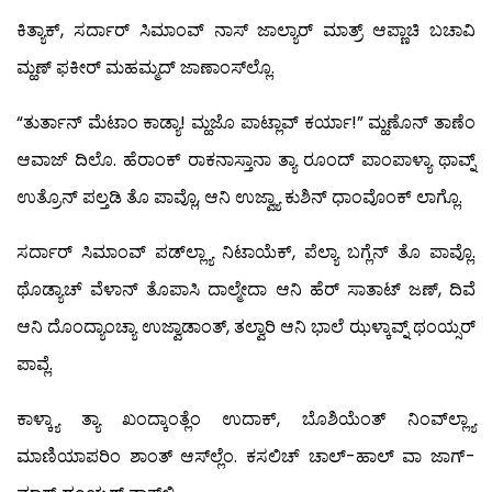
ಕಿತ್ಯಾಕ್, ಸರ್ದಾರ್ ಸಿಮಾಂವ್ ನಾಸ್ ಜಾಲ್ಯಾರ್ ಮಾತ್ರ್ ಆಪ್ಣಾಚಿ ಬಚಾವಿ
ಮ್ಹಣ್ ಫಕೀರ್ ಮಹಮ್ಮದ್ ಜಾಣಾಂಸ್‍ಲ್ಲೊ.
“ತುರ್ತಾನ್ ಮೆಟಾಂ ಕಾಡ್ಯಾ! ಮ್ಹಜೊ ಪಾಟ್ಲಾವ್ ಕರ್ಯಾ!” ಮ್ಹಣೊನ್ ತಾಣೆಂ
ಆವಾಜ್ ದಿಲೊ. ಹೆರಾಂಕ್ ರಾಕನಾಸ್ತಾನಾ ತ್ಯಾ ರೂಂದ್ ಪಾಂಪಾಳ್ಯಾ ಥಾವ್ನ್
ಉತ್ರೊನ್ ಪಲ್ತಡಿ ತೊ ಪಾವ್ಲೊ, ಆನಿ ಉಜ್ವ್ಯಾ ಕುಶಿನ್ ಧಾಂವೊಂಕ್ ಲಾಗ್ಲೊ.
ಸರ್ದಾರ್ ಸಿಮಾಂವ್ ಪಡ್‍ಲ್ಲ್ಯಾ ನಿಟಾಯೆಕ್, ಪೆಲ್ಯಾ ಬಗ್ಲೆನ್ ತೊ ಪಾವ್ಲೊ.
ಥೊಡ್ಯಾಚ್ ವೆಳಾನ್ ತೊಪಾಸಿ ದಾಲ್ಮೇದಾ ಆನಿ ಹೆರ್ ಸಾತಾಟ್ ಜಣ್, ದಿವೆ
ಆನಿ ದೊಂದ್ಯಾಂಚ್ಯಾ ಉಜ್ವಾಡಾಂತ್, ತಲ್ವಾರಿ ಆನಿ ಭಾಲೆ ಝಳ್ಕಾವ್ನ್ ಥಂಯ್ಸರ್
ಪಾವ್ಲೆ.
ಕಾಳ್ಕ್ಯಾ ತ್ಯಾ ಖಂದ್ಕಾಂತ್ಲೆಂ ಉದಾಕ್, ಬೊಶಿಯೆಂತ್ ನಿಂವ್‍ಲ್ಲ್ಯಾ
ಮಾಣಿಯಾಪರಿಂ ಶಾಂತ್ ಆಸ್‍ಲ್ಲೆಂ. ಕಸಲಿಚ್ ಚಾಲ್-ಹಾಲ್ ವಾ ಜಾಗ್-