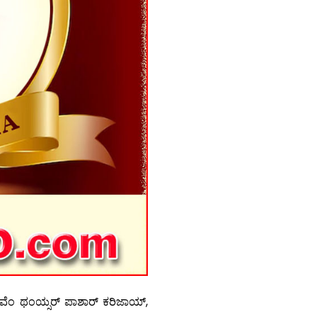
ುವೆಂ ಥಂಯ್ಸರ್ ಪಾಶಾರ್ ಕರಿಜಾಯ್,