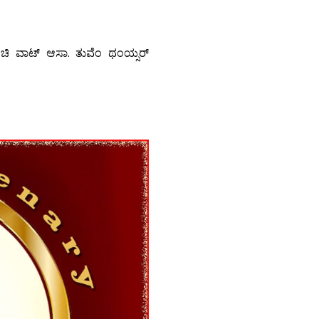
ಂಚಿ ವಾಟ್ ಆಸಾ. ತುವೆಂ ಥಂಯ್ಸರ್