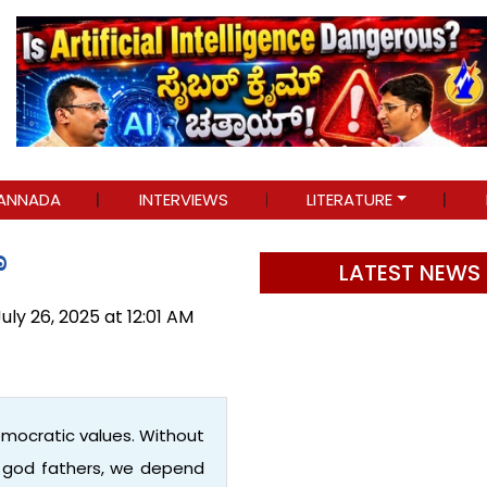
ANNADA
INTERVIEWS
LITERATURE
ೊ
LATEST NEWS
uly 26, 2025 at 12:01 AM
emocratic values. Without
r god fathers, we depend