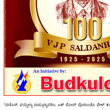
“ವಚೊನ್, ಪಯ್ಶಿಲ್ಯಾ ವಾಟ್ಸುರ‍್ಯಾಪರಿಂ, ಏಕ್ ದೋನ್ ವೊರಾಂಚೊ ವೇಳ್ ತ