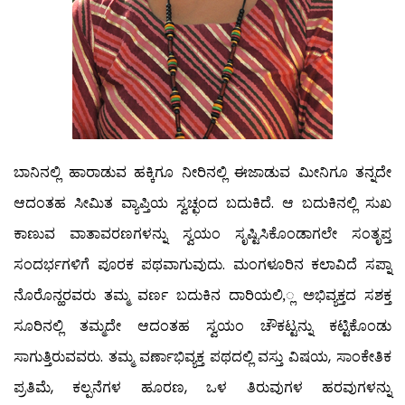
ಬಾನಿನಲ್ಲಿ ಹಾರಾಡುವ ಹಕ್ಕಿಗೂ ನೀರಿನಲ್ಲಿ ಈಜಾಡುವ ಮೀನಿಗೂ ತನ್ನದೇ
ಆದಂತಹ ಸೀಮಿತ ವ್ಯಾಪ್ತಿಯ ಸ್ವಚ್ಛಂದ ಬದುಕಿದೆ. ಆ ಬದುಕಿನಲ್ಲಿ ಸುಖ
ಕಾಣುವ ವಾತಾವರಣಗಳನ್ನು ಸ್ವಯಂ ಸೃಷ್ಟಿಸಿಕೊಂಡಾಗಲೇ ಸಂತೃಪ್ತ
ಸಂದರ್ಭಗಳಿಗೆ ಪೂರಕ ಪಥವಾಗುವುದು. ಮಂಗಳೂರಿನ ಕಲಾವಿದೆ ಸಪ್ನಾ
ನೊರೊನ್ಹರವರು ತಮ್ಮ ವರ್ಣ ಬದುಕಿನ ದಾರಿಯಲಿ,್ಲ ಅಭಿವ್ಯಕ್ತದ ಸಶಕ್ತ
ಸೂರಿನಲ್ಲಿ ತಮ್ಮದೇ ಆದಂತಹ ಸ್ವಯಂ ಚೌಕಟ್ಟನ್ನು ಕಟ್ಟಿಕೊಂಡು
ಸಾಗುತ್ತಿರುವವರು. ತಮ್ಮ ವರ್ಣಾಭಿವ್ಯಕ್ತ ಪಥದಲ್ಲಿ ವಸ್ತು ವಿಷಯ, ಸಾಂಕೇತಿಕ
ಪ್ರತಿಮೆ, ಕಲ್ಪನೆಗಳ ಹೂರಣ, ಒಳ ತಿರುವುಗಳ ಹರವುಗಳನ್ನು