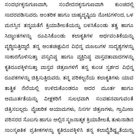
ಸಂದರ್ಭಕ್ಕನುಗುಣವಾಗಿ, ಸಂವೇದನಕ್ಕನುಗುಣವಾಗಿ ಕುಂಚದಲ್ಲಿ
ಸಾದರಪಡಿಸುವರು. ಆಂತರಿಕ ಹಾಗೂ ಬಾಹ್ಯದೃಷ್ಟಿಯ ನೋಟಗಳಿಂದ, ಒಳ
ಮನಸ್ಸಿನ ತನ್ಮಯತೆಗೆ ಕ್ರಿಯಾಶೀಲತೆಯನ್ನು ಬಳಸಿಕೊಂಡು ತತ್ವ ಹಾಗೂ
ಸಿದ್ಧಾಂತಗಳನ್ನು ರೂಪಿಸಿಕೊಂಡು ಕಲಾಕೃತಿಗಳ ಅರ್ಥವಂತಿಕೆಯನ್ನು
ವೃದ್ಧಿಸುತ್ತಿದ್ದಾರೆ. ತನ್ನ ಅಂತಚಃಕ್ಷುವಿನ ವಿಭಿನ್ನ ಮಜಲುಗಳ ಸಾದೃಶ್ಯಗಳನ್ನು
ಸಾಕಾರಗೊಳಿಸುತ್ತಾ ವಸ್ತುನಿಷ್ಠ ಹಾಗೂ ವ್ಯಕ್ತಿನಿಷ್ಠ ವಾಸ್ತವತಾವಾದಗಳನ್ನು
ಕೃತಿರೂಪಕ್ಕಿಳಿಸುತ್ತಾ ವಾಸ್ತವ ಚಿತ್ರಣಗಳಿಗೆ ತನ್ನ ಕುಂಚ ಸ್ಪರ್ಶದ ವಿಭಿನ್ನ
ರೂಪಕಗಳನ್ನು ಚಿತ್ರಿಸುತ್ತಿರುವರು. ತನ್ನ ಪರಿಕಲ್ಪನೆಯ ಕಲಾಕೃತಿಗಳು ಯಾವ
ತಾತ್ವಿಕ ನೆಲೆಯಲ್ಲಿ ಉಳಿದುಕೊಂಡರೂ ಅದರ ಮೂರ್ತ ಹಾಗೂ
ಅಮೂರ್ತತೆಯನ್ನು ವೀಕ್ಷಕರಿಗೆ ಸುಲಭವಾಗಿ ಸಂವಹನವಾಗುವಂತೆ
ಚಿತ್ರಿಸಬಲ್ಲರು. ವೈಚಾರಿಕ ಆಯಾಮಗಳು, ನಿಸರ್ಗ ಚಿತ್ರಣಗಳು, ಗ್ರಾಮೀಣ
ಪರಿಸರದ ಸೊಬಗು ಹಾಗೂ ಅಲ್ಲಿನ ಸೃಜನಾತ್ಮಕ ಕ್ರಿಯಾಶೀಲತೆ, ತುಳುನಾಡಿನ
ಸಾಂಸ್ಕøತಿಕ ಪ್ರತೀಕಗಳನ್ನು ಕೃತಿರೂಪಕ್ಕಿಳಿಸಿ ತನ್ನ ಕಲಾವೈಶಿಷ್ಟ್ಯತೆಯನ್ನು