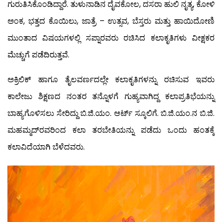
ಗುರುತಿಸಿಕೊಂಡಿದ್ದಾರೆ. ತುಳುನಾಡಿನ ದೈವಕೋಲ, ದಸರಾ ಹುಲಿ ನೃತ್ಯ, ಕೋಳಿ
ಅಂಕ, ಭತ್ತದ ಕೊಯಿಲು, ಜಾತ್ರೆ – ಉತ್ಸವ, ಬೆಸ್ತರು ಮತ್ತು ಹಾಯಿದೋಣಿ
ಮುಂತಾದ ವಿಷಯಗಳಲ್ಲಿ ಸಪ್ನಾರವರು ರಚಿಸಿದ ಕಲಾಕೃತಿಗಳು ವೀಕ್ಷಕರ
ಮೆಚ್ಚುಗೆ ಪಡೆದಿರುತ್ತವೆ.
ಅಕ್ರಿಲಿಕ್ ಹಾಗೂ ತೈಲವರ್ಣದಲ್ಲೇ ಕಲಾಕೃತಿಗಳನ್ನು ರಚಿಸುವ ಇವರು
ಕಾಲೇಜು ಶಿಕ್ಷಣದ ನಂತರ ತನ್ನೊಳಗೆ ಗುಹ್ಯವಾಗಿದ್ದ ಕಲಾಪ್ರತಿಭೆಯನ್ನು
ಬಾಹ್ಯಗೊಳಿಸಲು ಸೇರಿದ್ದು ಬಿ.ಜಿ.ಯಂ. ಆರ್ಟ್ ಸ್ಕೂಲಿಗೆ. ಬಿ.ಜಿ.ಯಂ.ನ ಬಿ.ಜಿ.
ಮಹಮ್ಮದ್‍ರವರಿಂದ ಕಲಾ ತರಬೇತಿಯನ್ನು ಪಡೆದು ಒಂದು ಹಂತಕ್ಕೆ
ಕಲಾವಿದೆಯಾಗಿ ಬೆಳೆದವರು.