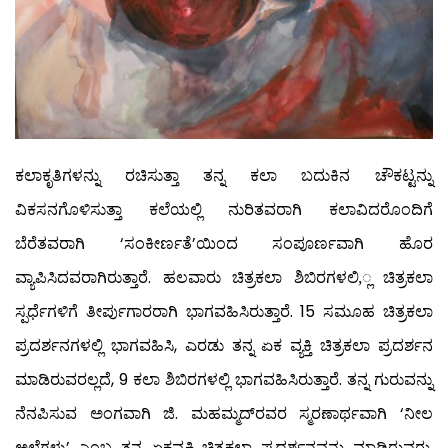
ಕಲಾಕೃತಿಗಳನ್ನು ರಚಿಸುತ್ತಾ ತನ್ನ ಕಲಾ ಬದುಕಿನ ಚೌಕಟ್ಟನ್ನು
ವಿಕಸನಗೊಳಿಸುತ್ತಾ ಕಲೆಯಲ್ಲಿ ನುರಿತವರಾಗಿ ಕಲಾವಿದರೊಂದಿಗೆ
ಬೆರೆತವರಾಗಿ ‘ಸಂಕೀರ್ಣತೆ’ಯಿಂದ ಸಂಪೂರ್ಣವಾಗಿ ಹೊರ
ವ್ಯಾಪಿಸಿದವರಾಗಿರುತ್ತಾರೆ. ಹಲವಾರು ಚಿತ್ರಕಲಾ ಶಿಬಿರಗಳಲಿ,್ಲ ಚಿತ್ರಕಲಾ
ಸ್ಪರ್ಧೆಗಳಿಗೆ ತೀರ್ಪುಗಾರರಾಗಿ ಭಾಗವಹಿಸಿರುತ್ತಾರೆ. 15 ಸಮೂಹ ಚಿತ್ರಕಲಾ
ಪ್ರದರ್ಶನಗಳಲ್ಲಿ ಭಾಗವಹಿಸಿ, ಎರಡು ತನ್ನ ಏಕ ವ್ಯಕ್ತಿ ಚಿತ್ರಕಲಾ ಪ್ರದರ್ಶನ
ಮಾಡಿರುವರಲ್ಲದೆ, 9 ಕಲಾ ಶಿಬಿರಗಳಲ್ಲಿ ಭಾಗವಹಿಸಿರುತ್ತಾರೆ. ತನ್ನ ಗುರುವನ್ನು
ನೆನಪಿಸುವ ಅಂಗವಾಗಿ ಜಿ. ಮಹಮ್ಮದ್‍ರವರ ಸ್ಮರಣಾರ್ಥವಾಗಿ ‘ನೀಲ
ಅಲೆಗಳು’ ಎಂಬ ತನ್ನ ಏಕವ್ಯಕ್ತಿ ಚಿತ್ರಕಲಾ ಪ್ರದರ್ಶನವನ್ನು ಮಾಡಿರುವರು.