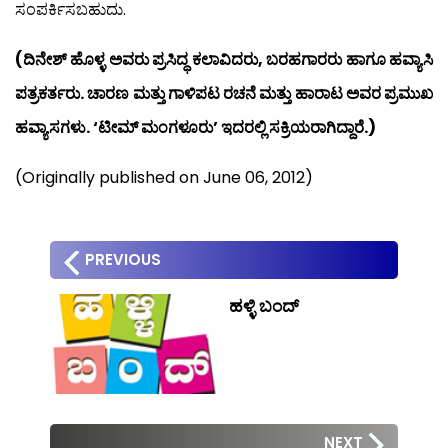
ಸಂಪರ್ಕಿಸಬಹುದು.
(ದಿನೇಶ್ ಹೊಳ್ಳ ಅವರು ಪ್ರಸಿದ್ಧ ಕಲಾವಿದರು, ಬರಹಗಾರರು ಹಾಗೂ ಹವ್ಯಾಸಿ
ಪತ್ರಕರ್ತರು. ಚಾರಣ ಮತ್ತು ಗಾಳಿಪಟ ರಚನೆ ಮತ್ತು ಹಾರಾಟ ಅವರ ಪ್ರಮುಖ
ಹವ್ಯಾಸಗಳು. ‘ಟೀಮ್ ಮಂಗಳೂರು’ ಇದರಲ್ಲಿ ಸಕ್ರಿಯರಾಗಿದ್ದಾರೆ.)
(Originally published on June 06, 2012)
PREVIOUS
ಹಳ್ಳಿ ಬಂದ್
NEXT