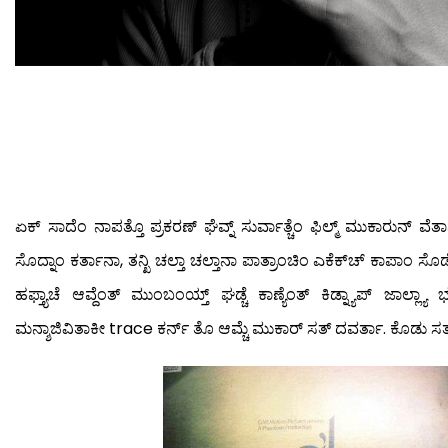
ಏಕ್ ಸಾದೆಂ ನಾಪತ್ತೊ ಪ್ರಕರಣ್ ಘೆವ್ನ್ ಸುರ್ವಾತ್ಚೆಂ ಫಿಲ್ಮ್ ಮುಕಾರುನ್ ವೆತಾನ
ಸೊದ್ನಾಂ ಕರ್ತಾನಾ, ತನ್ಖಿ ಚಲ್ತಾ ಚಲ್ತಾನಾ ಪಾತ್ರಾಂಚಿಂ ಎಕೆಕ್‍ಚ್ ಕಾಪಾಂ ಸೊಡ
ಹಫ್ತ್ಯಾಚೆ ಆವ್ದೆಂತ್ ಮುಂಬಂಯ್ತ್ ಘಡ್ಚೆ ಕಾಣ್ಯೆಂತ್ ಕಿಡ್ನ್ಯಾಪ್ ಜಾಲ್ಲ್ಯಾ
ಮನ್ಶಾಜಿವಿತಾಕೀ trace ಕರ್ನ್ ತೊ ಆಮ್ಚೆ ಮುಕಾರ್ ಸತ್ ದವರ್ತಾ. ಕೊಡು ಸತ್