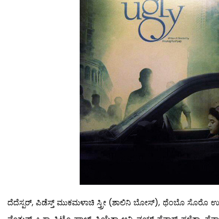
ದೆದೆಸ್ಪರ್, ಪಿಡೆಸ್ತ್ ಮುಕಮಳಾಚಿ ಸ್ತ್ರೀ (ಶಾಲಿನಿ ಬೋಸ್), ಥೆಂಬೊ ಸೊರೊ ಉರ್‍