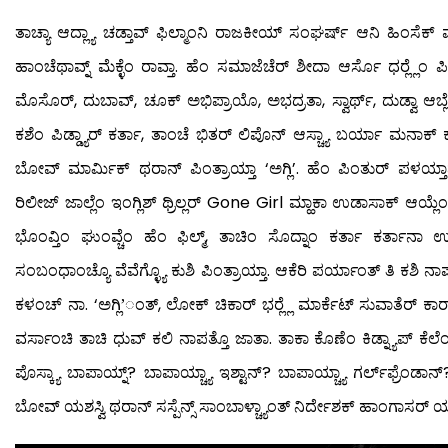
ತಾಚ್ಯಾ ಆದ್ಲ್ಯಾ ಚಡ್ತಾವ್ ಫಿಲ್ಮಾಂನಿ ರಾಜಕೀಯ್ ಸಂಘರ್ಷ್ ಆನಿ ಹಿಂಸೆಕ್ ವ್ಹಡ್ಲ
ಹಾಂಚೆಥಾವ್ನ್ ಮೆಕ್ಳೆಂ ರಾವ್ತಾ. ಹೆಂ ಸಮಾಜೆಚೆರ್ ಶೀದಾ ಆರ್ಸೊ ಧರ್‍ಲ್ಲೆಂ 
ಮೊಸೊರ್, ದುಬಾವ್, ಚೂಕ್ ಅಭಿಪ್ರಾಯೊ, ಅಭದ್ರತಾ, ಸ್ವಾರ್ಥ್, ದುಡ್ವಾ ಆಬ
ಕಶೆಂ ಪಿಡ್ಡ್ಯಾರ್ ಕರ್ತಾ, ತಾಂಚೆ ಭಿತರ್ ಲಿಪೊನ್ ಆಸ್ಚ್ಯಾ ಬರ್ಯಾ ಮನಾಕ್ 
ಬೋವ್ ಮಾರ್ಮಿಕ್ ಥರಾನ್ ಪಿಂತ್ರಾಯ್ತಾ ‘ಅಗ್ಲಿ’. ಹೆಂ ಪಿಂತುರ್ ಪಳಯ್ತ
ರಿಲೀಜ್ ಜಾಲ್ಲೆಂ ಇಂಗ್ಲಿಶ್ ಥ್ರಿಲ್ಲರ್ Gone Girl ಮ್ಹಾಕಾ ಉಡಾಸಾಕ್ ಆಯ್ಲೆಂ. ನ
ಭೊಂವ್ತಿಂ ಘುಂವ್ಚೆಂ ಹೆಂ ಫಿಲ್ಮ್, ತಾಚಿಂ ಸೊದ್ನಾಂ ಕರ್ತಾ ಕರ್ತಾನಾ ಉಗ್ತಾಡಾ
ಸಂಬಂಧಾಂಚ್ಯೊ ವೆವೆಗ್ಳ್ಯೊ ಕುಶಿ ಪಿಂತ್ರಾಯ್ತಾ. ಆಕೆರಿ ಪರ್ಯಾಂತ್ ತಿ ಕಶಿ ನಾಪ
ಕಳಂಚ್ ನಾ. ‘ಅಗ್ಲಿ’ಂತ್, ಲೋಕ್ ಚಿಕಾರ್ ಭರ್‍ಲ್ಲೆ ಮಾರ್ಕೆಟ್ ಸುವಾತೆರ್ ಕಾರಾ
ವರ್ಸಾಂಚಿ ತಾಚಿ ಧುವ್ ಕಲಿ ನಾಪತ್ತೊ ಜಾತಾ. ತಾಕಾ ಕೊಣೆಂ ಕಿಡ್ನ್ಯಾಪ್ ಕೆಲ
ಪೊಸ್ಕ್ಯಾ ಬಾಪಾಯ್ನ್? ಬಾಪಾಯ್ಚ್ಯಾ ಇಶ್ಟಾನ್? ಬಾಪಾಯ್ಚ್ಯಾ ಗರ್ಲ್‍ಫ್ರೆಂಡಾ
ಬೋವ್ ಯಶಸ್ವಿ ಥರಾನ್ ಸಸ್ಪೆನ್ಸ್ ಸಾಂಬಾಳ್ಚ್ಯಾಂತ್ ನಿರ್ದೇಶಕ್ ಹಾಂಗಾಸರ್ ಯ