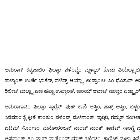
ಅನುರಾಗ್ ಕಶ್ಯಪಾಚಿಂ ಫಿಲ್ಮಾಂ ಪಳೆಂವ್ಚೆಂ ಮ್ಹಳ್ಯಾರ್ ಕೊಡು ಪಿಯೆಲ್ಲ್ಯಾಬ
ತಾಳ್ಯಾಂತ್ ಉರ್ಚೆ ಭಾಶೆನ್, ಪಳೆವ್ನ್ ಆಯ್ಲ್ಯಾ ಉಪ್ರಾಂತೀ ತಿಂ ಧೊಸುನ್ ಆಸ್ತ
ರಿಲೀಜ್ ಜಾಲ್ಲ್ಯಾ ಎಕಾ ಹಫ್ತ್ಯಾ ಉಪ್ರಾಂತ್, ಕಾಂಯ್ ಆವಾಜ್ ನಾಸ್ತಾಂ ಪಡ್ದ್ಯಾರ್ ಪಡ
ಅನುರಾಗಾಚಿಂ ಫಿಲ್ಮಾಂ ಸ್ಟಾರ್‍ಲೆಸ್. ಪುಣ್ ಕಾಣಿ ಆಸ್ಚಿಂ, ಪಾತ್ರ್ ಆಸ್ಚಿಂ, ಬಳ್
ಸಿನೆಮಾಂ’ತ್ಲೆ ಕ್ಲೀಶೆ ತಾಂತುಂ ಪಳೆಂವ್ಕ್ ಮೆಳನಾಂತ್. ಸ್ಟಾರ್‍ಗಿರಿ, ಗಮ್ಮತ್ ಸಂ
ಐಟಮ್ ಸೊಂಗಾಂ, ಮನೋರಂಜನ್ ನಾಂಚ್ ನಾಂತ್. ತಾಣೆಚ್ ಸಾಂಗ್ಚೆ ಪ್ರಕಾರ್
ಆಸನಾಂತ್. ತಿಂ ವ್ಯಾಪ್ತ್ ವಾಡೊಂವ್ಕ್ ಮಾತ್ರ್ ಗರ್ಜೆಚಿಂ. ಕಾಣಿಚ್ ಮ್ಹಜ್ಯಾ ಸಿನೆ