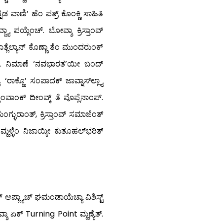
ನಡ ವಾಣಿ’ ಹೆಂ ಪತ್ರ್ ಕೊಂಕ್ಣಿ ಸಾಹಿತಿ
ಚ್ಯಾ ಪಯ್ಲೆಂಚ್. ಬೋವ್ಶಾ ಕ್ರಿಸ್ತಾಂವ್
ಾತ್ಲೆಲ್ಯಾನ್ ಕೊಣ್ಣಾ ತೆಂ ಮುಂದರುಂಕ್
್ಲೆಂ. ನಿಮಾಣೆ ‘ನವಭಾರತ’ಯೀ ಬಂದ್
ರಾಕ್ಣೊ’ ಸಂಪಾದಕ್ ಜಾವ್ನಾಸ್‍ಲ್ಲ್ಯಾ
ಾಂವಾಂಕ್ ದೀಂವ್ಕ್ ತೆ ವೊಪ್ಲೆನಾಂಪ್.
ಂಗ್ಳುರಾಂತ್, ಕ್ರಿಸ್ತಾಂವ್ ಸಮಾಜೆಂತ್
್ಹಳ್ಳೆಂ ನಿಜಾಯ್ಕೀ ಕುತೂಹಲ್‍ಭರಿತ್
 ಆಪ್ಲ್ಯಾಚ್ ಘಮಂಡಾಯೆಚ್ಯಾ ವಿಶಿಸ್ಟ್
ವ್ಶಾ ಏಕ್ Turning Point ಮ್ಹಣ್ಯೆತ್.