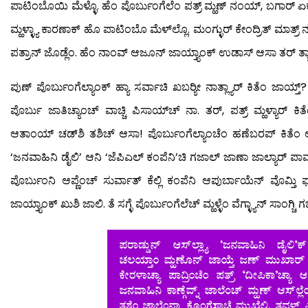
ಪಾಟಿಂಬೊಯಿ ಮೆಳ್ಳೊ. ಹೆಂ ಪೊರ್ಬುಂಗೆಲೆಂ ಪತ್ರ್ ಮ್ಹಣ್ ನಂಯ್, ಬಗಾರ್ ಏಕ್ 
ಮ್ಹಳ್ಳ್ಯಾ ಕಾರಣಾಕ್ ಹೊ ಪಾಟಿಂಬೊ ಮೆಳ್‍ಲ್ಲೊ. ಮಂಗ್ಳುರ್ ಕೇಂದ್ರಿತ್ ಮಾತ
ಪತ್ರಾನ್ ಜೊಡ್ಲೆಂ. ಹೆಂ ನಾಂವ್ ಆಜೂನ್ ಜಾಯ್ತ್ಯಾಂಕ್ ಉಡಾಸ್ ಆಸಾ ತರ್ ತ್
ಪುಣ್ ಪೊರ್ಬುಂಗೆಲ್ಯಾಂಕ್ ಹ್ಯಾ ಸರ್ವಾಚಿ ಖಬರ್‍ಯೀ ನಾತ್ಲ್ಯಾರ್ ಕಿತೆಂ ಜಾಯ್ತ
ಪೊರ್ಬು ಜಾತಿಚ್ಯಾಂಚ್ ವಾಚ್ಚಿ ಪಿಸಾಯ್‍ಚ್ ನಾ. ತರ್, ಪತ್ರ್ ಮ್ಹಳ್ಯಾರ್ ಕಿ
ಆತಾಂಯ್ ಚಡ್‍ಶಿ ತಶಿಚ್ ಆಸಾ! ಪೊರ್ಬುಂಗೆಲ್ಯಾಂಚೆಂ ಹಣೆಬರಪ್ ಕಿತೆಂ ಆನಿ
‘ಜನವಾಹಿನಿ ಡೈಲಿ’ ಆನಿ ‘ಜೆಪಿಎಲ್ ಕಂಪೆನಿ’ಚಿ ಗಜಾಲ್ ಜಾಣಾ ಜಾಲ್ಯಾರ್ ಪಾವ್ತಾ
ಪೊರ್ಬುಂನಿ ಆಪ್ಣೆಂಚ್ ಸುರ್ವಾತ್ ಕೆಲ್ಲಿ ಕಂಪೆನಿ ಆಪುರ್ಬಾಯೆನ್ ವೊಮ್ತಿ ಘ
ಜಾಯ್ತ್ಯಾಂಕ್ ಖುಶಿ ಜಾಲಿ. ತೆ ಸಗ್ಳೆ ಪೊರ್ಬುಂಗೆಲೆಚ್ ಮ್ಹಳ್ಳೆಂ ವೆಗ್ಳ್ಯಾನ್ ಸಾಂಗ್ಚಿ ಗ