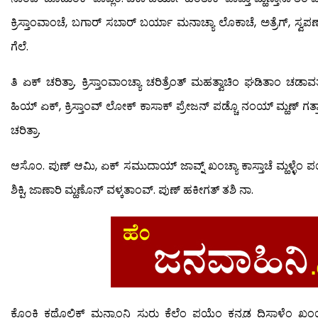
ಕ್ರಿಸ್ತಾಂವಾಂಚೆ, ಬಗಾರ್ ಸಬಾರ್ ಬರ್ಯಾ ಮನಾಚ್ಯಾ ಲೊಕಾಚೆ, ಅತ್ರೆಗ್, ಸ್ವಪಣ
ಗೆಲೆ.
ತಿ ಏಕ್ ಚರಿತ್ರಾ. ಕ್ರಿಸ್ತಾಂವಾಂಚ್ಯಾ ಚರಿತ್ರೆಂತ್ ಮಹತ್ವಾಚಿಂ ಘಡಿತಾಂ ಚಡಾ
ಹಿಯ್ ಏಕ್, ಕ್ರಿಸ್ತಾಂವ್ ಲೋಕ್ ಕಾಸಾಕ್ ಪ್ರೇಜನ್ ಪಡ್ಚೊ ನಂಯ್ ಮ್ಹಣ್ ಗತ್ತಾನ
ಚರಿತ್ರಾ.
ಆಸೊಂ. ಪುಣ್ ಆಮಿ, ಏಕ್ ಸಮುದಾಯ್ ಜಾವ್ನ್ ಖಂಚ್ಯಾ ಕಾಸ್ತಾಚೆ ಮ್ಹಳ್ಳೆಂ ಪಯ
ಶಿಕ್ಪಿ, ಜಾಣಾರಿ ಮ್ಹಣೊನ್ ವಳ್ಕತಾಂವ್. ಪುಣ್ ಹಕೀಗತ್ ತಶಿ ನಾ.
ಕೊಂಕ್ಣಿ ಕಥೊಲಿಕ್ ಮನ್ಶಾಂನಿ ಸುರು ಕೆಲ್ಲೆಂ ಪಯ್ಲೆಂ ಕನ್ನಡ ದಿಸಾಳೆಂ ಖಂಯ