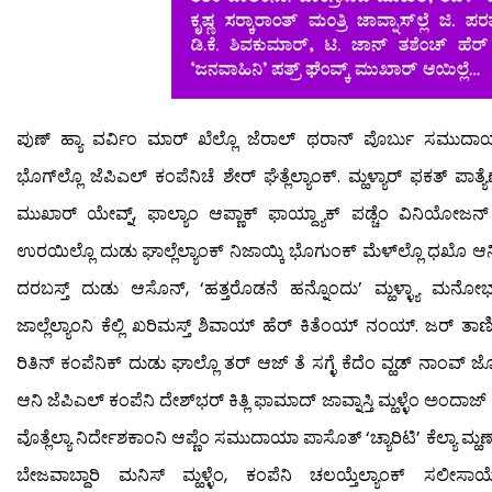
ಪುಣ್ ಹ್ಯಾ ವರ್ವಿಂ ಮಾರ್ ಖೆಲ್ಲೊ ಜೆರಾಲ್ ಥರಾನ್ ಪೊರ್ಬು ಸಮುದಾ
ಭೊಗ್‍ಲ್ಲೊ ಜೆಪಿಎಲ್ ಕಂಪೆನಿಚೆ ಶೇರ್ ಘೆತ್ಲೆಲ್ಯಾಂಕ್. ಮ್ಹಳ್ಯಾರ್ ಫಕತ್ ಪಾತ
ಮುಖಾರ್ ಯೇವ್ನ್, ಫಾಲ್ಯಾಂ ಆಪ್ಣಾಕ್ ಫಾಯ್ದ್ಯಾಕ್ ಪಡ್ಚೆಂ ವಿನಿಯೋಜನ್ ಮ್
ಉರಯಿಲ್ಲೊ ದುಡು ಘಾಲ್ಲೆಲ್ಯಾಂಕ್ ನಿಜಾಯ್ಕಿ ಭೊಗುಂಕ್ ಮೆಳ್‍ಲ್ಲೊ ಧಖೊ ಆನಿ
ದರಬಸ್ತ್ ದುಡು ಆಸೊನ್, ‘ಹತ್ತರೊಡನೆ ಹನ್ನೊಂದು’ ಮ್ಹಳ್ಳ್ಯಾ ಮನೋಭಾ
ಜಾಲ್ಲೆಲ್ಯಾಂನಿ ಕೆಲ್ಲಿ ಖರಿಮಸ್ತ್ ಶಿವಾಯ್ ಹೆರ್ ಕಿತೆಂಯ್ ನಂಯ್. ಜರ್ ತ
ರಿತಿನ್ ಕಂಪೆನಿಕ್ ದುಡು ಘಾಲ್ಲೊ ತರ್ ಆಜ್ ತೆ ಸಗ್ಳೆ ಕೆದೆಂ ವ್ಹಡ್ ನಾಂವ್ ಜ
ಆನಿ ಜೆಪಿಎಲ್ ಕಂಪೆನಿ ದೇಶ್‍ಭರ್ ಕಿತ್ಲಿ ಫಾಮಾದ್ ಜಾವ್ನಾಸ್ತಿ ಮ್ಹಳ್ಳೆಂ ಅಂದ
ವೊತ್ಲೆಲ್ಯಾ ನಿರ್ದೇಶಕಾಂನಿ ಆಪ್ಣೆಂ ಸಮುದಾಯಾ ಪಾಸೊತ್ ‘ಚ್ಯಾರಿಟಿ’ ಕೆಲ್ಯಾ ಮ್ಹಣ್ 
ಬೇಜವಾಬ್ದಾರಿ ಮನಿಸ್ ಮ್ಹಳ್ಳೆಂ, ಕಂಪೆನಿ ಚಲಯ್ತೆಲ್ಯಾಂಕ್ ಸಲೀಸಾಯ