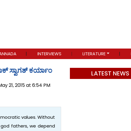
ANNADA
INTERVIEWS
LITERATURE
ಕ್ ಸ್ವಾಗತ್ ಕರ್ಯಾಂ
LATEST NEWS
May 21, 2015 at 6:54 PM
emocratic values. Without
r god fathers, we depend