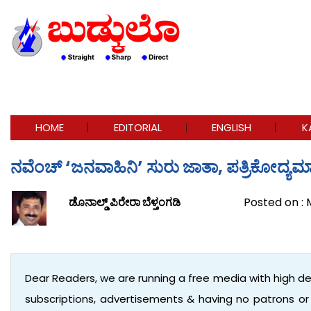
HOME
EDITORIAL
ENGLISH
K
ನವೆಂಚ್ ‘ಜನವಾಹಿನಿ’ ಸುರು ಜಾತಾ, ಪತ್ರಿಕೋದ್ಯಮಾ
ಡೊನಾಲ್ಡ್ ಪಿರೇರಾ ಬೆಳ್ತಂಗಡಿ
Posted on : 
Dear Readers, we are running a free media with high d
subscriptions, advertisements & having no patrons o