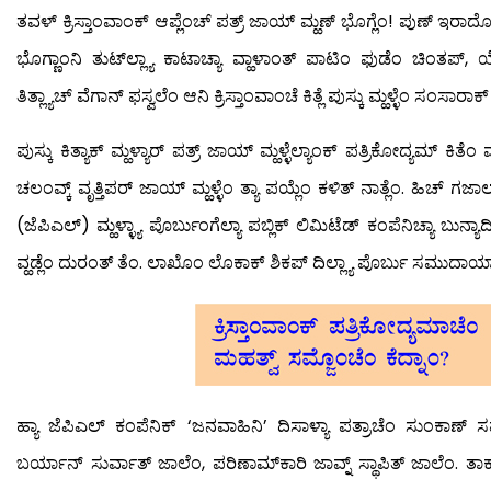
ತವಳ್ ಕ್ರಿಸ್ತಾಂವಾಂಕ್ ಆಪ್ಲೆಂಚ್ ಪತ್ರ್ ಜಾಯ್ ಮ್ಹಣ್ ಭೊಗ್ಲೆಂ! ಪುಣ್ ಇರಾದೊ ಮ
ಭೊಗ್ಣಾಂನಿ ತುಟ್‍ಲ್ಲ್ಯಾ ಕಾಟಾಚ್ಯಾ ವ್ಹಾಳಾಂತ್ ಪಾಟಿಂ ಫುಡೆಂ ಚಿಂತಪ್
ತಿತ್ಲ್ಯಾಚ್ ವೆಗಾನ್ ಫಸ್ವಲೆಂ ಆನಿ ಕ್ರಿಸ್ತಾಂವಾಂಚೆ ಕಿತ್ಲೆ ಪುಸ್ಕು ಮ್ಹಳ್ಳೆಂ ಸಂಸಾರಾಕ
ಪುಸ್ಕು ಕಿತ್ಯಾಕ್ ಮ್ಹಳ್ಯಾರ್ ಪತ್ರ್ ಜಾಯ್ ಮ್ಹಳ್ಳೆಲ್ಯಾಂಕ್ ಪತ್ರಿಕೋದ್ಯಮ್ ಕಿತೆಂ ಮ
ಚಲಂವ್ಕ್ ವೃತ್ತಿಪರ್ ಜಾಯ್ ಮ್ಹಳ್ಳೆಂ ತ್ಯಾ ಪಯ್ಲೆಂ ಕಳಿತ್ ನಾತ್ಲೆಂ. ಹಿಚ್ 
(ಜೆಪಿಎಲ್) ಮ್ಹಳ್ಳ್ಯಾ ಪೊರ್ಬುಂಗೆಲ್ಯಾ ಪಬ್ಲಿಕ್ ಲಿಮಿಟೆಡ್ ಕಂಪೆನಿಚ್ಯಾ ಬುನ್ಯಾ
ವ್ಹಡ್ಲೆಂ ದುರಂತ್ ತೆಂ. ಲಾಖೊಂ ಲೊಕಾಕ್ ಶಿಕಪ್ ದಿಲ್ಲ್ಯಾ ಪೊರ್ಬು ಸಮುದಾ
ಹ್ಯಾ ಜೆಪಿಎಲ್ ಕಂಪೆನಿಕ್ ‘ಜನವಾಹಿನಿ’ ದಿಸಾಳ್ಯಾ ಪತ್ರಾಚೆಂ ಸುಂಕಾಣ್ ಸ
ಬರ್ಯಾನ್ ಸುರ್ವಾತ್ ಜಾಲೆಂ, ಪರಿಣಾಮ್‍ಕಾರಿ ಜಾವ್ನ್ ಸ್ಥಾಪಿತ್ ಜಾಲೆಂ. ತಾಕ