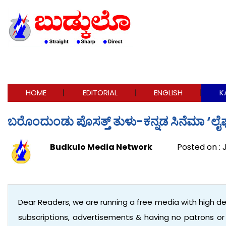
HOME
EDITORIAL
ENGLISH
K
ಬರೊಂದುಂಡು ಪೊಸತ್ತ್ ತುಳು-ಕನ್ನಡ ಸಿನೆಮಾ ‘ಲೈ
Budkulo Media Network
Posted on : 
Dear Readers, we are running a free media with high d
subscriptions, advertisements & having no patrons o