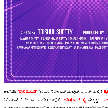
ಆಲ್‍ರೆಡಿ
‘ಪುಳಿಮುಂಚಿ’
ಸಿನೆಮಾ ನಿರ್ದೇಶನ್ ಮಲ್ತ್‌ದ್ ಪುದರ್ ಮಲ್ತಿನ
ತ್ರ
ಸಿನೆಮಾನ್ ನಿರ್ದೇಶನ ಮಲ್ತೊಂದುಲ್ಲೆರ್.
ಹರಿಪ್ರಸಾದ್ ರೈ
ನೇತೃತ್ವದ
ಎಚ್
ಮುಖಾಂತರ ನಿರ್ಮಾಣ ಆಪಿನ ಈ ಸಿನೆಮಾಡ್ ತ್ರಿಶೂಲ್ ಶೆಟ್ಟಿ ನಾಯಕ ಪಾತ್ರಡ್‍