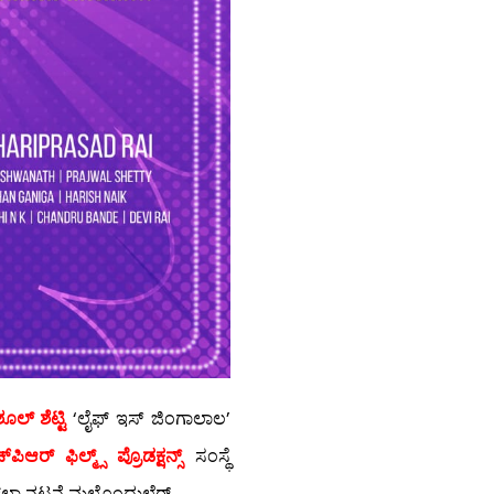
ಿಶೂಲ್ ಶೆಟ್ಟಿ
‘ಲೈಫ್ ಇಸ್ ಜಿಂಗಾಲಾಲ’
‍ಪಿಆರ್ ಫಿಲ್ಮ್ಸ್ ಪ್ರೊಡಕ್ಷನ್ಸ್
ಸಂಸ್ಥೆ
ಲಾ ನಟನೆ ಮಲ್ತೊಂದುಲ್ಲೆರ್.