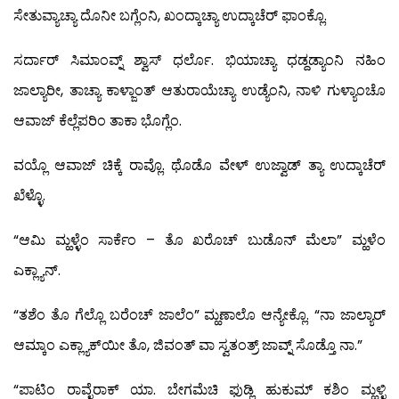
ಸೇತುವ್ಯಾಚ್ಯಾ ದೊನೀ ಬಗ್ಲೆಂನಿ, ಖಂದ್ಕಾಚ್ಯಾ ಉದ್ಕಾಚೆರ್ ಫಾಂಕ್ಲೊ.
ಸರ್ದಾರ್ ಸಿಮಾಂವ್ನ್ ಶ್ವಾಸ್ ಧರ್ಲೊ. ಭಿಯಾಚ್ಯಾ ಧಡ್ದಡ್ಯಾಂನಿ ನಹಿಂ
ಜಾಲ್ಯಾರೀ, ತಾಚ್ಯಾ ಕಾಳ್ಜಾಂತ್ ಆತುರಾಯೆಚ್ಯಾ ಉಡ್ಯೆಂನಿ, ನಾಳಿ ಗುಳ್ಯಾಂಚೊ
ಆವಾಜ್ ಕೆಲ್ಲೆಪರಿಂ ತಾಕಾ ಭೊಗ್ಲೆಂ.
ವಯ್ಲೊ ಆವಾಜ್ ಚಿಕ್ಕೆ ರಾವ್ಲೊ. ಥೊಡೊ ವೇಳ್ ಉಜ್ವಾಡ್ ತ್ಯಾ ಉದ್ಕಾಚೆರ್
ಖೆಳ್ಳೊ.
“ಆಮಿ ಮ್ಹಳ್ಳೆಂ ಸಾರ್ಕೆಂ – ತೊ ಖರೊಚ್ ಬುಡೊನ್ ಮೆಲಾ” ಮ್ಹಳೆಂ
ಎಕ್ಲ್ಯಾನ್.
“ತಶೆಂ ತೊ ಗೆಲ್ಲೊ ಬರೆಂಚ್ ಜಾಲೆಂ” ಮ್ಹಣಾಲೊ ಆನ್ಯೇಕ್ಲೊ. “ನಾ ಜಾಲ್ಯಾರ್
ಆಮ್ಕಾಂ ಎಕ್ಲ್ಯಾಕ್‍ಯೀ ತೊ, ಜಿವಂತ್ ವಾ ಸ್ವತಂತ್ರ್ ಜಾವ್ನ್ ಸೊಡ್ತೊ ನಾ.”
“ಪಾಟಿಂ ರಾವ್ಳೆರಾಕ್ ಯಾ. ಬೇಗಮೆಚಿ ಫುಡ್ಲಿ ಹುಕುಮ್ ಕಶಿಂ ಮ್ಹಳ್ಳಿ