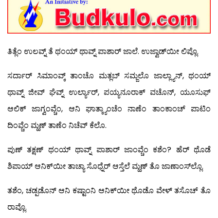
ತಿತ್ಲೆಂ ಉಲವ್ನ್ ತೆ ಥಂಯ್ ಥಾವ್ನ್ ಪಾಶಾರ್ ಜಾಲೆ. ಉಜ್ವಾಡ್‍ಯೀ ಲಿಪ್ಲೊ.
ಸರ್ದಾರ್ ಸಿಮಾಂವ್ಕ್ ತಾಂಚೊ ಮತ್ಲಬ್ ಸಮ್ಜಲೊ ಜಾಲ್ಲ್ಯಾನ್, ಥಂಯ್
ಥಾವ್ನ್ ಜೀವ್ ಘೆವ್ನ್ ಉರ್ಲ್ಯಾರ್, ಪಯ್ಯನೂರಾಕ್ ವಚೊನ್, ಯೂಸುಫ್
ಆಲಿಕ್ ಜಾಗ್ವಂವ್ಚೆಂ, ಆನಿ ಘಾತ್ಕ್ಯಾಂಚೆಂ ನಾಣೆಂ ತಾಂಕಾಂಚ್ ಪಾಟಿಂ
ದಿಂವ್ಚೆಂ ಮ್ಹಣ್ ತಾಣೆಂ ನಿಚೆವ್ ಕೆಲೊ.
ಪುಣ್ ತಕ್ಷಣ್ ಥಂಯ್ ಥಾವ್ನ್ ಪಾಶಾರ್ ಜಾಂವ್ಚೆಂ ಕಶೆಂ? ಹೆರ್ ಥೊಡೆ
ಶಿಪಾಯ್ ಆನಿಕ್‍ಯೀ ತಾಚ್ಯಾ ಸೊಧ್ನೆರ್ ಆಸ್ತೆಲೆ ಮ್ಹಣ್ ತೊ ಜಾಣಾಂಸ್‍ಲ್ಲೊ.
ತಶೆಂ, ಚಡ್ಪಡೊನ್ ಆನಿ ಕಷ್ಟಾಂನಿ ಆನಿಕ್‍ಯೀ ಥೊಡೊ ವೇಳ್ ತಸೊಚ್ ತೊ
ರಾವ್ಲೊ.