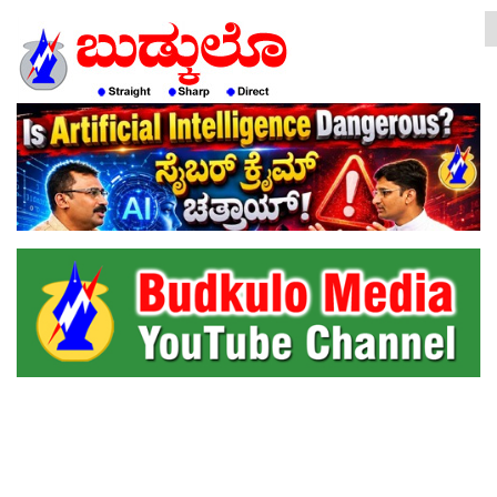
HOME
EDITORIAL
ENGLISH
KANNADA
INTERVIEWS
LITERATURE
ENTERTAINMENT
HEALTH
COMMUNITY