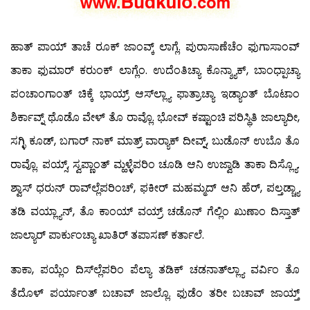
ಹಾತ್ ಪಾಯ್ ತಾಚೆ ರೂಕ್ ಜಾಂವ್ಕ್ ಲಾಗ್ಲೆ. ಪುರಾಸಾಣೆಚೆಂ ಫುಗಾಸಾಂವ್
ತಾಕಾ ಫುಮಾರ್ ಕರುಂಕ್ ಲಾಗ್ಲೆಂ. ಉದೆಂತಿಚ್ಯಾ ಕೊನ್ಶ್ಯಾಕ್, ಬಾಂಧ್ಪಾಚ್ಯಾ
ಪಂಚಾಂಗಾಂತ್ ಚಿಕ್ಕೆ ಭಾಯ್ರ್ ಆಸ್‍ಲ್ಲ್ಯಾ ಫಾತ್ರಾಚ್ಯಾ ಇಡ್ಯಾಂತ್ ಬೊಟಾಂ
ಶಿರ್ಕಾವ್ನ್ ಥೊಡೊ ವೇಳ್ ತೊ ರಾವ್ಲೊ. ಭೋವ್ ಕಷ್ಟಾಂಚಿ ಪರಿಸ್ಥಿತಿ ಜಾಲ್ಯಾರೀ,
ಸಗ್ಳಿ ಕೂಡ್, ಬಗಾರ್ ನಾಕ್ ಮಾತ್ರ್ ವಾರ್‍ಯಾಕ್ ದೀವ್ನ್, ಬುಡೊನ್ ಉಬೊ ತೊ
ರಾವ್ಲೊ. ಪಯ್ಸ್, ಸ್ವಪ್ಣಾಂತ್ ಮ್ಹಳ್ಳೆಪರಿಂ ಚೂಡಿ ಆನಿ ಉಜ್ವಾಡಿ ತಾಕಾ ದಿಸ್ಲ್ಯೊ.
ಶ್ವಾಸ್ ಧರುನ್ ರಾವ್‍ಲ್ಲೆಪರಿಂಚ್, ಫಕೀರ್ ಮಹಮ್ಮದ್ ಆನಿ ಹೆರ್, ಪಲ್ತಡ್ಚ್ಯಾ
ತಡಿ ವಯ್ಲ್ಯಾನ್, ತೊ ಕಾಂಯ್ ವಯ್ರ್ ಚಡೊನ್ ಗೆಲ್ಲಿಂ ಖುಣಾಂ ದಿಸ್ತಾತ್
ಜಾಲ್ಯಾರ್ ಪಾರ್ಕುಂಚ್ಯಾ ಖಾತಿರ್ ತಪಾಸಣ್ ಕರ್ತಾಲೆ.
ತಾಕಾ, ಪಯ್ಲೆಂ ದಿಸ್‍ಲ್ಲೆಪರಿಂ ಪೆಲ್ಯಾ ತಡಿಕ್ ಚಡನಾತ್‍ಲ್ಲ್ಯಾ ವರ್ವಿಂ ತೊ
ತೆದೊಳ್ ಪರ್ಯಾಂತ್ ಬಚಾವ್ ಜಾಲ್ಲೊ. ಫುಡೆಂ ತರೀ ಬಚಾವ್ ಜಾಯ್ತ್