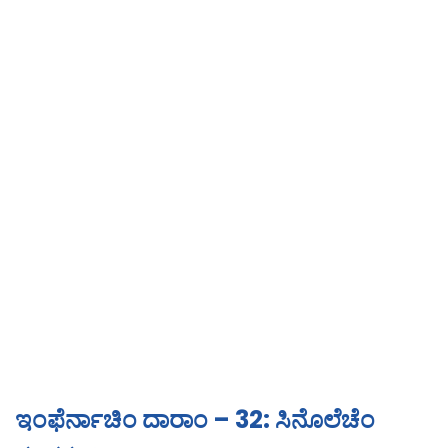
ಇಂಫೆರ್ನಾಚಿಂ ದಾರಾಂ – 32: ಸಿನೊಲೆಚೆಂ