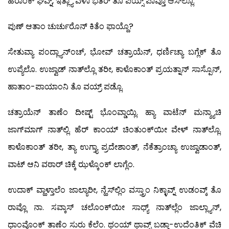
ಹೆರಾಂಕ್ ಘೆವ್ನ್, ಇತ್ಲ್ಯಾ ವೆಳಾ ಭಿತರ್ ತೊ ಪಯ್ಸ್ ಪಾವ್ತೊ ಆಸ್‍ಲ್ಲೊ.
ಪುಣ್ ಆತಾಂ ಚುರ್ಚುರೊನ್ ಕಿತೆಂ ಫಾಯ್ದೊ?
ಸೇತುವ್ಯಾ ಪಂದ್ಲ್ಯಾನ್‍ಂಚ್, ಭೋವ್ ಚತ್ರಾಯೆನ್, ಧರ್ಣಿಚ್ಯಾ ಬಗ್ಲೆಕ್ ತೊ
ಉಪ್ಯೆಲೊ. ಉಜ್ವಾಡ್ ನಾತ್‍ಲ್ಲೊ ತರೀ, ಕಾಳೊಕಾಂತ್ ಪ್ರಯತ್ನಾನ್ ಸಾಸ್ಪೊನ್,
ಹಾತಾಂ-ಪಾಯಾಂನಿ ತೊ ವಯ್ರ್ ಪಡ್ಲೊ.
ಚತ್ರಾಯೆನ್ ತಾಣೆಂ ದೀಷ್ಟ್ ಭೊಂವ್ಡಾಯ್ಲಿ. ಹ್ಯಾ ವಾಟೆನ್ ಮನ್ಶ್ಯಾಚಿ
ಜಾಗ್‍ಮಾಗ್ ನಾತ್‍ಲ್ಲಿ. ಹೆರ್ ಕಾಂಯ್ ಚಿಂತುಂಕ್‍ಯೀ ವೇಳ್ ನಾತ್‍ಲ್ಲೊ.
ಕಾಳೊಕಾಂತ್ ತರೀ, ತ್ಯಾ ಉಗ್ತ್ಯಾ ಪ್ರದೇಶಾಂತ್, ನೆಕೆತ್ರಾಂಚ್ಯಾ ಉಜ್ವಾಡಾಂತ್,
ವಾಟ್ ಆನಿ ವಠಾರ್ ಚಿಕ್ಕೆ ಝಳ್ಕೊಂಕ್ ಲಾಗ್ಲೆಂ.
ಉದಾಕ್ ವ್ಹಾಳ್ತಾಲೆಂ ಜಾಲ್ಯಾರೀ, ನ್ಹೆಸ್‍ಲ್ಲಿಂ ವಸ್ತ್ರಾಂ ನಿಕ್ಳಾವ್ನ್ ಉಡಂವ್ಕ್ ತೊ
ರಾವ್ಲೊ ನಾ. ಸವ್ಕಾಸ್ ಚಲೊಂಕ್‍ಯೀ ಸಾಧ್ಯ್ ನಾತ್‍ಲ್ಲೆಂ ಜಾಲ್ಲ್ಯಾನ್,
ಧಾಂವೊಂಕ್ ತಾಣೆಂ ಸುರು ಕೆಲೆಂ. ಥಂಯ್ ಥಾವ್ನ್ ಬಡ್ಗಾ-ಉದೆಂತಿಕ್ ವೆಚಿ