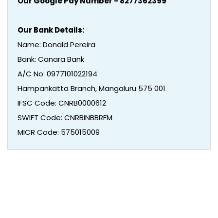
Our Google Pay Number - 8277362399
Our Bank Details:
Name: Donald Pereira
Bank: Canara Bank
A/C No: 0977101022194
Hampankatta Branch, Mangaluru 575 001
IFSC Code: CNRB0000612
SWIFT Code: CNRBINBBRFM
MICR Code: 575015009