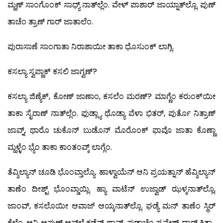
ಮ್ಹಣ್ ಸಾಂಗೊಂಕ್ ಸಾಧ್ಯ್ ನಾತ್‍ಲ್ಲೆಂ. ವೇಳ್ ಪಾಶಾರ್ ಜಾಯ್ನಾತ್‍ಲ್ಲೊ. ಪುಣ್
ತಾಚೆಂ ತ್ರಾಣ್ ಗಾರ್ ಜಾತಾಲೆಂ.
ಪುರಾಸಾಣೆ ಸಾಂಗಾತಾ ನಿರಾಶಾಯೀ ತಾಕಾ ಧೊಸುಂಕ್ ಲಾಗ್ಲಿ.
ಕಸಲ್ಯಾ ಸ್ವಪ್ಣಾಕ್ ಕಸಲಿ ಜಾಗ್ವಣ್?
ಕಸಲ್ಯಾ ಜಿಣ್ಯೆಕ್, ಕೋಣ್ ಜಾಣಾಂ, ಕಸಲೆಂ ಮರಣ್? ಮಾಗ್ಣೆಂ ಕರುಂಕ್‍ಯೀ
ತಾಕಾ ಸೈರಾಣ್ ನಾತ್‍ಲ್ಲೆಂ. ಫುಡ್ಲ್ಯಾ ಥೊಡ್ಯಾ ವೆಳಾ ಭಿತರ್, ಪುರ್ತೊ ನಿತ್ರಾಣ್
ಜಾವ್ನ್, ಥಾರೊ ಚುಕೊನ್ ಬುಡೊನ್ ಮೊರೊಂಕ್ ಫಾವೊ ಜಾತಾ ಕೊಣ್ಣಾ
ಮ್ಹಳ್ಳೆಂ ಭ್ಯೆಂ ತಾಕಾ ಕಾಂತಂವ್ಕ್ ಲಾಗ್ಲೆಂ.
ತೆವ್ಶಿಲ್ಯಾನ್ ಚೂಡಿ ಭೊಂವ್ತಾಲ್ಯೊ. ಹಾಳ್ವಾಯೆನ್ ಆನಿ ಪ್ರಯತ್ನಾನ್ ಹೆವ್ಶಿಲ್ಯಾನ್
ತಾಣೆಂ ದೀಶ್ಟ್ ಭೊಂವ್ಡಾಯ್ಲಿ. ಹ್ಯಾ ವಾಟೆನ್ ಉಜ್ವಾಡ್ ಝಳ್ಕನಾತ್‍ಲ್ಲೊ,
ಜಾಂವ್, ಕಸಲೊಯೀ ಆವಾಜ್ ಆಯ್ಕನಾತ್‍ಲ್ಲೊ. ಘಡ್ಯೆ ಮನ್ ತಾಣೆಂ ಸ್ಥಿರ್
ಕೆಲೆಂ, ಆನಿ ಆಪುಣ್ ಆಸ್‍ಲ್ಲೆ ಕಡೆನ್ ಥಾವ್ನ್, ಘಡಾಚೆಂ ಪ್ರವೇಶ್ ದ್ವಾರ್ ಕಿತ್ಲ್ಯಾ