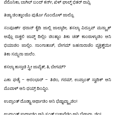
ವೆರೊನಿಕಾ, ಬಾಗಿಲ್ ಬಂದ್ ಕರ್ನ್, ಖಿಳ್ ಘಾಲ್ನ್ ಭಿತರ್ ರಾವ್ಲಿ.
ತಿಚ್ಯಾ ಚಿಂತ್ನಾಂಚೊ ಪುರ್ತೊ ಗೊಂದೊಳ್ ಜಾಲ್ಲೊ.
ಸಂಪೂರ್ಣ್ ಥರಾನ್ ಕೈದಿ ಜಾಲ್ಲಿ ಜಾಲ್ಯಾರೀ, ತಸಲ್ಯಾ ವಿದ್ರೂಪ್ ಮನ್ಶ್ಯಾಕ್
ಆಪ್ಲೊ ರಾಕ್ವಲಿ ಜಾವ್ನ್ ದಿಲ್ಲಿಂ ಚಿಂತ್ನಾಂ ತಿಕಾ ಚಡ್ ಕಾಂಠಾಳ್ಯಾಚಿಂ ಆನಿ
ಭಿಯಾಚಿಂ ಜಾಲ್ಲಿಂ. ಸಾಂಗಾತಾಚ್, ಬೇಗಮ್ ಜಹನಾರಾಚೆಂ ವ್ಯಕ್ತಿತ್ವ್‌ಯೀ
ತಿಕಾ ಸಮ್ಜನಾ ಜಾಲೆಂ.
ಕಸಲ್ಯಾ ಕಾಸ್ತಾಚಿ ಸ್ತ್ರೀ ಜಾವ್ಯೆತ್, ತಿ, ಬೇಗಮ್?
ಎಕಾ ಘಡ್ಯೆ – ಆರಂಭಾರ್ – ತಿಚಿಂ, ಗರಮ್, ಉಪ್ರಾಂತ್ ಸ್ವಾದಿಕ್ ಆನಿ
ಮೊವಾಳ್ ಆನಿ ಧಯ್ರ್ ದಿಂವ್ಚಿಂ.
ಉಪ್ರಾಂತ್ ದೊಡ್ತ್ಯಾ ಅರ್ಥಾಚಿಂ ಆನಿ ಭೆಷ್ಟಾವ್ಣ್ಯಾಚಿಂ!
ಉಪ್ರಾಂತ್ ಸ್ವಾರ್ಥಾಚಿಂ ಆನಿ ಸ್ವಂತ್ ಬಚಾವೆಚಿಂ ಆನಿ ಭೆಷ್ಟಾವ್ಣ್ಯಾಚಿಂ!