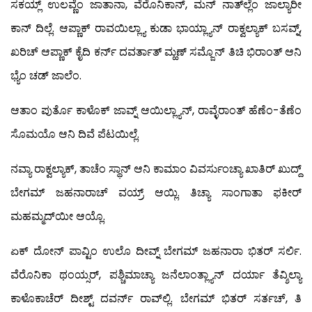
ಸಕಯ್ಲ್ ಉಲವ್ಣೆಂ ಜಾತಾನಾ, ವೆರೊನಿಕಾನ್, ಮನ್ ನಾತ್‍ಲ್ಲೆಂ ಜಾಲ್ಯಾರೀ
ಕಾನ್ ದಿಲ್ಲೆ. ಆಪ್ಣಾಕ್ ರಾವಯಿಲ್ಲ್ಯಾ ಕುಡಾ ಭಾಯ್ಲ್ಯಾನ್ ರಾಕ್ವಲ್ಯಾಕ್ ಬಸವ್ನ್,
ಖರಿಚ್ ಆಪ್ಣಾಕ್ ಕೈದಿ ಕರ್ನ್ ದವರ್ತಾತ್ ಮ್ಹಣ್ ಸಮ್ಜೊನ್ ತಿಚಿ ಭಿರಾಂತ್ ಆನಿ
ಭ್ಯೆಂ ಚಡ್ ಜಾಲೆಂ.
ಆತಾಂ ಪುರ್ತೊ ಕಾಳೊಕ್ ಜಾವ್ನ್ ಆಯಿಲ್ಲ್ಯಾನ್, ರಾವ್ಳೆರಾಂತ್ ಹೆಣೆಂ-ತೆಣೆಂ
ಸೊಮಯೊ ಆನಿ ದಿವೆ ಪೆಟಯಿಲ್ಲೆ.
ನವ್ಯಾ ರಾಕ್ವಲ್ಯಾಕ್, ತಾಚೆಂ ಸ್ಥಾನ್ ಆನಿ ಕಾಮಾಂ ವಿವರ್ಸುಂಚ್ಯಾ ಖಾತಿರ್ ಖುದ್ದ್
ಬೇಗಮ್ ಜಹನಾರಾಚ್ ವಯ್ರ್ ಆಯ್ಲಿ. ತಿಚ್ಯಾ ಸಾಂಗಾತಾ ಫಕೀರ್
ಮಹಮ್ಮದ್‍ಯೀ ಆಯ್ಲೊ.
ಏಕ್ ದೋನ್ ಪಾವ್ಟಿಂ ಉಲೊ ದೀವ್ನ್ ಬೇಗಮ್ ಜಹನಾರಾ ಭಿತರ್ ಸರ್ಲಿ.
ವೆರೊನಿಕಾ ಥಂಯ್ಸರ್, ಪಶ್ಚಿಮಾಚ್ಯಾ ಜನೆಲಾಂತ್ಲ್ಯಾನ್ ದರ್ಯಾ ತೆವ್ಶಿಲ್ಯಾ
ಕಾಳೊಕಾಚೆರ್ ದೀಶ್ಟ್ ದವರ್ನ್ ರಾವ್‍ಲ್ಲಿ. ಬೇಗಮ್ ಭಿತರ್ ಸರ್ತಚ್, ತಿ