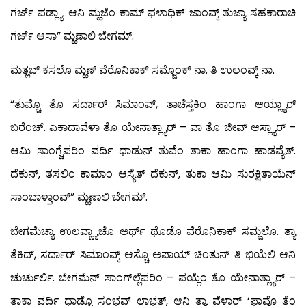
ಗರ್ಜ್ ಪಡ್ಲ್ಯಾ. ಆನಿ ಮ್ಹಜೆಂ ಕಾಮ್ ಫಳಾಧಿಕ್ ಜಾಂವ್ಕ್ ತುಜ್ಯಾ ಸಹಕಾರಾಚಿ
ಗರ್ಜ್ ಆಸಾ” ಮ್ಹಣಾಲಿ ಬೇಗಮ್.
ಮತ್ಲಬ್ ಕಸಲೊ ಮ್ಹಣ್ ವೆರೊನಿಕಾಕ್ ಸಮ್ಜೊಂಕ್ ನಾ. ತಿ ಉಲಂವ್ಕ್ ನಾ.
“ತುಮ್ಚೊ ತೊ ಸರ್ದಾರ್ ಸಿಮಾಂವ್, ತಾಚೆಸ್ತಕಿಂ ಹಾಂಗಾ ಆಯ್ಲ್ಯಾರ್
ಬರೆಂಚ್. ಎಕಾದಾವೆಳಾ ತೊ ಯೇನಾತ್ಲ್ಯಾರ್ – ವಾ ತೊ ಜೀವ್ ಆಸ್ಲ್ಯಾರ್ –
ಆಮಿ ಸಾಂಗ್ಚೆಪರಿಂ ವರ್ದಿ ಧಾಡುನ್ ತುವೆಂ ತಾಕಾ ಹಾಂಗಾ ಹಾಡವ್ಯೆತ್.
ದೆಕುನ್, ತಸಲಿಂ ಕಾಮಾಂ ಆಸ್ಯೆತ್ ದೆಕುನ್, ತುಕಾ ಆಮಿ ಸುರಕ್ಷಿತಾಯೆನ್
ಸಾಂಬಾಳ್ತಾಂವ್” ಮ್ಹಣಾಲಿ ಬೇಗಮ್.
ಬೇಗಮೆಚ್ಯಾ ಉಲವ್ಣ್ಯಾಚೊ ಅರ್ಥ್ ಥೊಡೊ ವೆರೊನಿಕಾಕ್ ಸಮ್ಜಲೊ. ತ್ಯಾ
ತೆಕಿದ್, ಸರ್ದಾರ್ ಸಿಮಾಂವ್ಕ್ ಆಸ್ಚೊ ಅಪಾಯ್ ಚಿಂತುನ್ ತಿ ಭಿಯೆಲಿ ಆನಿ
ಚುರ್ಚುರ್ಲಿ. ಬೇಗಮೆನ್ ಸಾಂಗ್‍ಲ್ಲೆಪರಿಂ – ಪಯ್ಲೆಂ ತೊ ಯೇನಾತ್ಲ್ಯಾರ್ –
ತಾಕಾ ವರ್ದಿ ಧಾಡ್ಚೊ ಸಂಭವ್ ಲಾಭತ್, ಆನಿ ತ್ಯಾ ವೆಳಾರ್ ‘ಫಾವೊ ತೆಂ