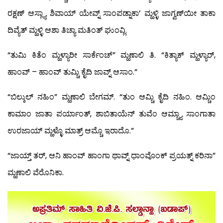
ರಕ್ಷಣ್ ಆಸ್ಲ್ಯಾ ಶಿವಾಯ್ ಯೇವ್ನ್ ಸಾಂಪಡ್ನಾಕಾ’ ಮ್ಹಳ್ಳಿ ಜಾಗ್ವಣ್‍ಯೀ ತಾಕಾ
ದಿವ್ಯೆತ್ ಮ್ಹಳ್ಳಿ ಆಶಾ ತಿಚ್ಯಾ ಮತಿಂತ್ ಘುಂವ್ಲಿ.
“ತುಮಿ ಕಿತೆಂ ಮ್ಹಳ್ಯಾರೀ ಸಾರ್ಕೆಂಚ್” ಮ್ಹಣಾಲಿ ತಿ. “ಕಿತ್ಯಾಕ್ ಮ್ಹಳ್ಯಾರ್,
ಹಾಂವ್ – ಹಾಂವ್ ತುಮ್ಚಿ ಕೈದಿ ಜಾವ್ನ್ ಆಸಾಂ.”
“ಬಿಲ್ಕುಲ್ ನಹಿಂ” ಮ್ಹಣಾಲಿ ಬೇಗಮ್. “ತುಂ ಆಮ್ಚಿ ಕೈದಿ ನಹಿಂ. ಆಮ್ಚಿಂ
ಕಾಮಾಂ ಜಾತಾ ಪರ್ಯಾಂತ್, ಶಾಬಿತಾಯೆನ್ ತುವೆಂ ಆಮ್ಚ್ಯಾ ಸಾಂಗಾತಾ
ಉರಜಾಯ್ ಮ್ಹಳ್ಳೊ ಮಾತ್ರ್ ಆಮ್ಚೊ ಇರಾದೊ.”
“ಜಾಯ್ತ್ ತರ್, ಆನಿ ಹಾಂವ್ ಹಾಂಗಾ ಥಾವ್ನ್ ಧಾಂವೊಂಕ್ ಪ್ರಯತ್ನ್ ಕರಿನಾ”
ಮ್ಹಣಾಲಿ ವೆರೊನಿಕಾ.