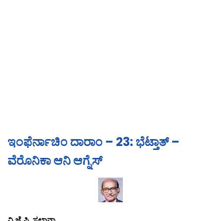
ಇಂಫೆರ್ನಾಚಿಂ ದಾರಾಂ – 23: ಭೆಟ್ತಾತ್ –
ವೆರೊನಿಕಾ ಆನಿ ಆಗ್ನೆಸ್
ವಿ.ಜೆ.ಪಿ. ಸಲ್ಡಾನ್ಹಾ