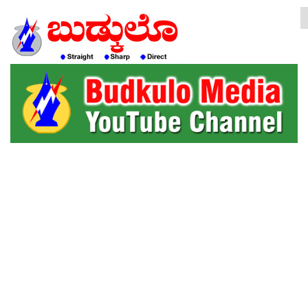
HOME
EDITORIAL
ENGLISH
KANNADA
INTERVIEWS
LITERATURE
ENTERTAINMENT
HEALTH
COMMUNITY