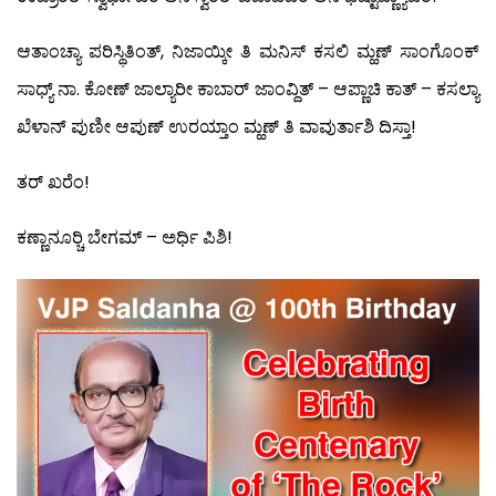
ಆತಾಂಚ್ಯಾ ಪರಿಸ್ಥಿತಿಂತ್, ನಿಜಾಯ್ಕೀ ತಿ ಮನಿಸ್ ಕಸಲಿ ಮ್ಹಣ್ ಸಾಂಗೊಂಕ್
ಸಾಧ್ಯ್ ನಾ. ಕೋಣ್ ಜಾಲ್ಯಾರೀ ಕಾಬಾರ್ ಜಾಂವ್ದಿತ್ – ಆಪ್ಣಾಚಿ ಕಾತ್ – ಕಸಲ್ಯಾ
ಖೆಳಾನ್ ಪುಣೀ ಆಪುಣ್ ಉರಯ್ತಾಂ ಮ್ಹಣ್ ತಿ ವಾವುರ್ತಾಶಿ ದಿಸ್ತಾ!
ತರ್ ಖರೆಂ!
ಕಣ್ಣಾನೂರ್‍ಚಿ ಬೇಗಮ್ – ಅರ್ಧಿ ಪಿಶಿ!