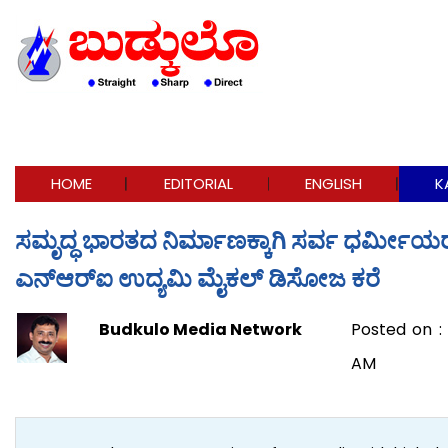
HOME
EDITORIAL
ENGLISH
K
ಸಮೃದ್ಧ ಭಾರತದ ನಿರ್ಮಾಣಕ್ಕಾಗಿ ಸರ್ವ ಧರ್ಮೀಯರು
ಎನ್‌ಆರ್‌ಐ ಉದ್ಯಮಿ ಮೈಕಲ್ ಡಿಸೋಜ ಕರೆ
Budkulo Media Network
Posted on :
AM