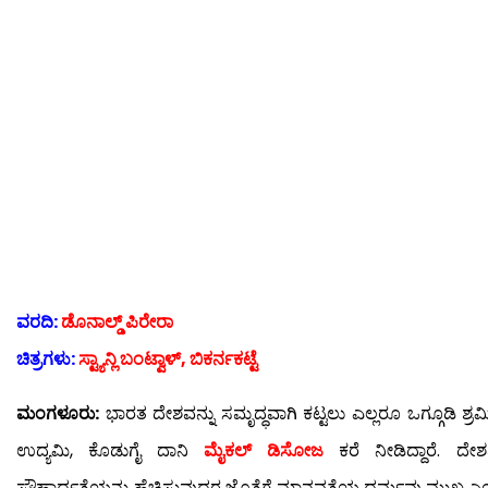
ವರದಿ:
ಡೊನಾಲ್ಡ್ ಪಿರೇರಾ
ಚಿತ್ರಗಳು:
ಸ್ಟ್ಯಾನ್ಲಿ ಬಂಟ್ವಾಳ್, ಬಿಕರ್ನಕಟ್ಟೆ
ಮಂಗಳೂರು:
ಭಾರತ ದೇಶವನ್ನು ಸಮೃದ್ಧವಾಗಿ ಕಟ್ಟಲು ಎಲ್ಲರೂ ಒಗ್ಗೂಡಿ ಶ್
ಉದ್ಯಮಿ, ಕೊಡುಗೈ ದಾನಿ
ಮೈಕಲ್ ಡಿಸೋಜ
ಕರೆ ನೀಡಿದ್ದಾರೆ. ದೇಶ
ಸೌಹಾರ್ದತೆಯನ್ನು ಹೆಚ್ಚಿಸುವುದರ ಜೊತೆಗೆ ಮಾನವತೆಯ ಧರ್ಮವು ಮುಖ್ಯ ಎಂ