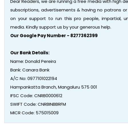
Dear Readers, we are running a free media with high d
subscriptions, advertisements & having no patrons o
on your support to run this pro people, impartial,
media. Kindly support us by your generous help.
Our Google Pay Number - 8277362399
Our Bank Details:
Name: Donald Pereira
Bank: Canara Bank
A/C No: 0977101022194
Hampankatta Branch, Mangaluru 575 001
IFSC Code: CNRB0000612
SWIFT Code: CNRBINBBRFM
MICR Code: 575015009