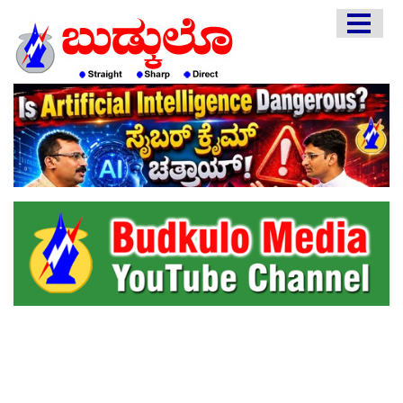
HOME
EDITORIAL
ENGLISH
KANNADA
INTERVIEWS
LITERATURE
ENTERTAINMENT
HEALTH
COMMUNITY