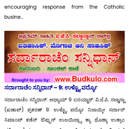
encouraging response from the Catholic
busine...
ಸರ್ದಾರಾಚೆಂ ಸನ್ನಿಧಾನ್ – 9: ಉಳ್ಟ್ಯೊ ವರ್ದ್ಯೊ
ಸರ್ದಾರಾಚೆಂ ಸನ್ನಿಧಾನ್: ಅಧ್ಯಾಯ್ 9 ಬರಯ್ಣಾರ್: ವಿ.ಜೆ.ಪಿ. ಸಲ್ಡಾನ್ಹಾ
(ಖಡಾಪ್) ಪ್ರಕರಣ್ 9: ಉಳ್ಟ್ಯೊ ವರ್ದ್ಯೊ ನಿಜಾಯ್ಕೀ ಸರ್ದಾರ್
ಸಿಮಾಂವ್ ಕಡೆನ್ ಟಿಪ್ಪುನ್ ಉಲಯಿಲ್ಲ್ಯಾ ತ್ಯಾ ಥೊಡ್ಯಾ ಉತ್ರಾಂ