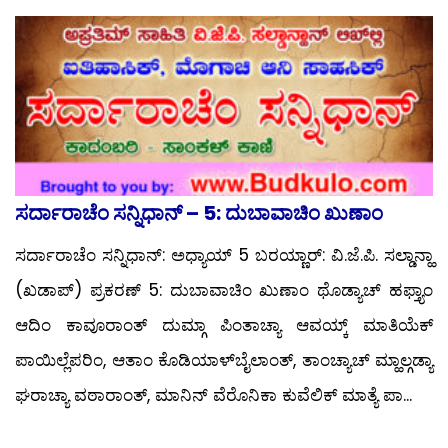
ಸರ್ದಾರಾಚೆಂ ಸನ್ನಿಧಾನ್ – 5: ದುಬಾವಾಚಿಂ ಖುಣಾಂ
ಸರ್ದಾರಾಚೆಂ ಸನ್ನಿಧಾನ್: ಅಧ್ಯಾಯ್ 5 ಬರಯ್ಣಾರ್: ವಿ.ಜೆ.ಪಿ. ಸಲ್ಡಾನ್ಹಾ
(ಖಡಾಪ್) ಪ್ರಕರಣ್ 5: ದುಬಾವಾಚಿಂ ಖುಣಾಂ ಥೊಡ್ಯಾಚ್ ಹಫ್ತ್ಯಾಂ
ಆದಿಂ ಕಾವೂರಾಂತ್ ದುಮ್ಗಾ ಪಿಂತಾಚ್ಯಾ ಆವಯ್ಕ್ ಮಾತಿಯೆಕ್
ಪಾಯಿಲ್ಲೆಪರಿಂ, ಆತಾಂ ಕೊಡಿಯಾಳ್‍ಬೈಲಾಂತ್, ತಾಂಚ್ಯಾಚ್ ಮ್ಹಾಲ್ಗಡ್ಯಾ
ಘರಾಚ್ಯಾ ವಠಾರಾಂತ್, ಮಾನಿನ್ ವೆರೊನಿಕಾ ಕುವೆಲಿಕ್ ಮಾತ್ಯೆ ಪಾ...