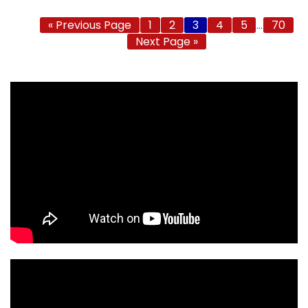
« Previous Page
1
2
3
4
5
…
70
Next Page »