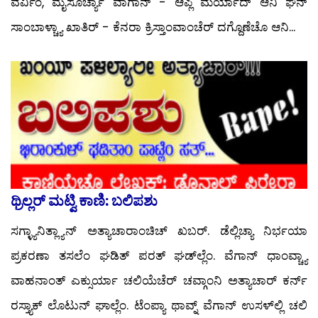
ವರ್ವಿಂ, ಮೈಸೂರ್ಚ್ಯಾ ವಾಗಾನ್ - ಆಪ್ಲಿ ಮರ್ಯಾದ್ ಆನಿ ಘನ್
ಸಾಂಬಾಳ್ಚ್ಯಾ ಖಾತಿರ್ - ಕೆನರಾ ಕ್ರಿಸ್ತಾಂವಾಂಚೆರ್ ದಗ್ದೊಣೆಚೊ ಆನಿ...
ಥ್ರಿಲ್ಲರ್ ಮಟ್ವಿ ಕಾಣಿ: ಬಲಿಪಶು
ಸಗ್ಳ್ಯಾನಿತ್ಲ್ಯಾನ್ ಅತ್ಯಾಚಾರಾಂಚಿಚ್ ಖಬರ್. ಡೆಲ್ಲಿಚ್ಯಾ ನಿರ್ಭಯಾ
ಪ್ರಕರಣಾ ತಸಲೆಂ ಘಡಿತ್ ಪರತ್ ಘಡ್‍ಲ್ಲೆಂ. ವೆಗಾನ್ ಧಾಂವ್ಚ್ಯಾ
ವಾಹನಾಂತ್ ಎಕ್ಸುರ್ಯಾ ಚಲಿಯೆಚೆರ್ ಚವ್ಗಾಂನಿ ಅತ್ಯಾಚಾರ್ ಕರ್ನ್
ರಸ್ತ್ಯಾಕ್ ಲೊಟುನ್ ಘಾಲ್ಲೆಂ. ಟೆಂಪ್ಯಾ ಥಾವ್ನ್ ವೆಗಾನ್ ಉಸಳ್‍ಲ್ಲಿ ಚಲಿ