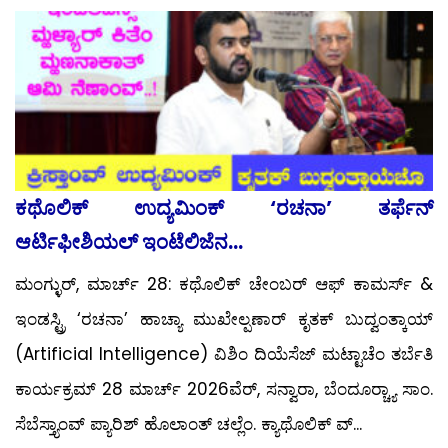
ಕಥೊಲಿಕ್ ಉದ್ಯಮಿಂಕ್ ‘ರಚನಾ’ ತರ್ಫೆನ್
ಆರ್ಟಿಫೀಶಿಯಲ್ ಇಂಟೆಲಿಜೆನ...
ಮಂಗ್ಳುರ್, ಮಾರ್ಚ್ 28: ಕಥೊಲಿಕ್ ಚೇಂಬರ್ ಆಫ್ ಕಾಮರ್ಸ್ &
ಇಂಡಸ್ಟ್ರಿ ‘ರಚನಾ’ ಹಾಚ್ಯಾ ಮುಖೇಲ್ಪಣಾರ್ ಕೃತಕ್ ಬುದ್ವಂತ್ಕಾಯ್
(Artificial Intelligence) ವಿಶಿಂ ದಿಯೆಸೆಜ್ ಮಟ್ಟಾಚೆಂ ತರ್ಬೆತಿ
ಕಾರ್ಯಕ್ರಮ್ 28 ಮಾರ್ಚ್ 2026ವೆರ್, ಸನ್ವಾರಾ, ಬೆಂದೂರ್‍ಚ್ಯಾ ಸಾಂ.
ಸೆಬೆಸ್ತ್ಯಾಂವ್ ಪ್ಯಾರಿಶ್ ಹೊಲಾಂತ್ ಚಲ್ಲೆಂ. ಕ್ಯಾಥೊಲಿಕ್ ವ್...