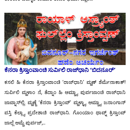
ಕೆನರಾ ಕ್ರಿಸ್ತಾಂವಾಂಚಿ ಸುರ್ವಿಲಿ ರಾಜ್‍ಧಾನಿ ‘ಬಿದನೂರ್’
ಕಸಲಿ ಹಿ ಕೆನರಾ ಕ್ರಿಸ್ತಾಂವಾಂಚಿ ‘ರಾಜ್‍ಧಾನಿ’ ಮ್ಹಣ್ ಶೆರ್ಮೆನಾಕಾತ್!
ಸುರ್ವಿಲಿ ಮ್ಹಳಾಂ ನೆ, ತೆದ್ನಾಂ ಹಿ ಆಮ್ಚ್ಯಾ ಪುರ್ವಜಾಂಚಿ ರಾಜ್‍ಧಾನಿ
ಜಾವ್ನಾಸ್‍ಲ್ಲಿ. ಮ್ಹಣ್ಜೆ ‘ಕೆನರಾ ಕ್ರಿಸ್ತಾಂವ್’ ಮ್ಹಳ್ಳ್ಯಾ ಆಮ್ಚ್ಯಾ ಜನಾಂಗಾನ್
ವಸ್ತಿ ಕೆಲ್ಲ್ಯಾ ಪ್ರದೇಶಾಚಿ ರಾಜ್‍ಧಾನಿ. ಗೊಂಯಾಂ ಥಾವ್ನ್ ಕ್ರಿಸ್ತಾಂವ್
ಜಾಲ್ಲೆ ಆಮ್ಚೆ ಪುರ್ವಜ್,...