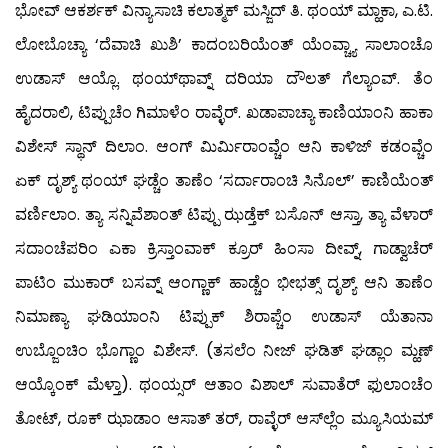
ಭೋವ್ ಆಕರ್ಶಕ್ ವಿನ್ಯಾಸಾಚಿ ಕಲಾತ್ಮಕ್ ಮಸ್ಜಿದ್ ತಿ. ಥಂಯ್ ಮ್ಹಾಕಾ, ಎ.ಟಿ.
ಲೋಬೊಚ್ಯಾ ‘ದೆವಾಚಿ ಖುಶಿ’ ಕಾದಂಬರಿಯೆಂತ್ ಯೆಂವ್ಚ್ಯಾ ಸಾಲಾಂಚೊ
ಉಡಾಸ್ ಆಯ್ಲೊ. ಥಂಯ್‍ಥಾವ್ನ್ ದರಿಯಾ ದೌಲತ್ ಗೆಲ್ಯಾಂವ್. ತೆಂ
ಹೈದರಾಲಿ, ಟಿಪ್ಪುಚೆಂ ಗಿಮಾಳೆಂ ರಾವ್ಳೆರ್. ಖಡಾಪಾಚ್ಯಾ ಕಾಣಿಯಾಂನಿ ಹಾಕಾ
ವಿಶೇಸ್ ಸ್ಥಾನ್ ದಿಲಾಂ. ಆಂಗ್ ಮಿರ್ಮಿರಾಂವ್ಚೆಂ ಆನಿ ಕಾಳಿಜ್ ಕಡಂವ್ಚೆಂ
ಏಕ್ ದೃಶ್ಯ್ ಥಂಯ್ ಘಡ್ಚೆಂ ತಾಣೆಂ ‘ಸರ್ದಾರಾಂಚಿ ಸಿನೊಲ್’ ಕಾಣಿಯೆಂತ್
ವರ್ಣಿಲಾಂ. ತ್ಯಾ ಸನ್ನಿವೆಶಾಂತ್ ಟಿಪ್ಪು ಝಡ್ತೆಕ್ ಬಸೊನ್ ಆಸ್ತಾ, ತ್ಯಾ ವೆಳಾರ್
ಸದಾಂಚೆಪರಿಂ ಎಕಾ ಕ್ರಿಸ್ತಾಂವಾಕ್ ಕ್ರೂರ್ ಹಿಂಸಾ ದೀವ್ನ್, ಗಾಡ್ವಾಚೆರ್
ಪಾಟಿಂ ಮುಕಾರ್ ಬಸವ್ನ್ ಆಂಗ್ಣಾಕ್ ಹಾಡ್ಚೆಂ ಭೀಭತ್ಸ್ ದೃಶ್ಯ್ ಆನಿ ತಾಣೆಂ
ನಿಮಾಣ್ಯಾ ಘಡಿಯಾಂನಿ ಟಿಪ್ಪುಕ್ ಶಿರಾಪ್ಚೆಂ ಉಡಾಸ್ ಯೆತಾನಾ
ಉಬ್ಜೊಂಚಿಂ ಭೊಗ್ಣಾಂ ವಿಶೇಸ್. (ತಸಲೆಂ ನೀಜ್ ಘಡಿತ್ ಘಡ್ಲಾಂ ಮ್ಹಣ್
ಆಯ್ಕೊಂಕ್ ಮೆಳ್ತಾ). ಥಂಯ್ಸರ್ ಆತಾಂ ವಿಶಾಲ್ ಸುವಾತೆರ್ ಫುಲಾಂಚೆಂ
ತೋಟ್, ರೂಕ್ ಝಾಡಾಂ ಆಸಾತ್ ತರ್, ರಾವ್ಳೆರ್ ಆಸ್‍ಲ್ಲೆಂ ಮ್ಯೂಸಿಯಮ್