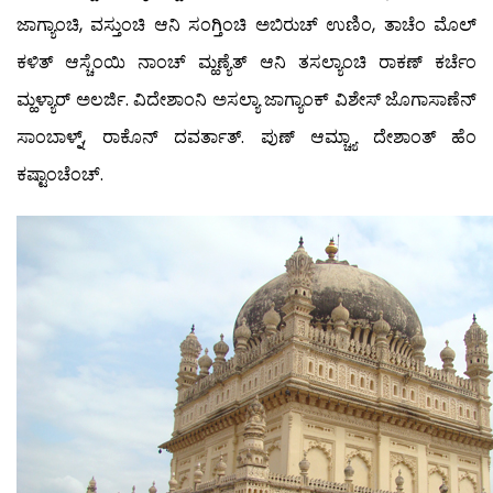
ಜಾಗ್ಯಾಂಚಿ, ವಸ್ತುಂಚಿ ಆನಿ ಸಂಗ್ತಿಂಚಿ ಅಬಿರುಚ್ ಉಣಿಂ, ತಾಚೆಂ ಮೊಲ್
ಕಳಿತ್ ಆಸ್ಚೆಂಯಿ ನಾಂಚ್ ಮ್ಹಣ್ಯೆತ್ ಆನಿ ತಸಲ್ಯಾಂಚಿ ರಾಕಣ್ ಕರ್ಚೆಂ
ಮ್ಹಳ್ಯಾರ್ ಅಲರ್ಜಿ. ವಿದೇಶಾಂನಿ ಅಸಲ್ಯಾ ಜಾಗ್ಯಾಂಕ್ ವಿಶೇಸ್ ಜೊಗಾಸಾಣೆನ್
ಸಾಂಬಾಳ್ನ್, ರಾಕೊನ್ ದವರ್ತಾತ್. ಪುಣ್ ಆಮ್ಚ್ಯಾ ದೇಶಾಂತ್ ಹೆಂ
ಕಷ್ಟಾಂಚೆಂಚ್.