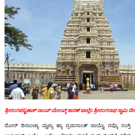
ಶ್ರೀರಂಗಪಟ್ಟಣಾಕ್ ನಾಂವ್ ಯೇಂವ್ಕ್ ಕಾರಣ್ ಜಾಲ್ಲೆಂ ಶ್ರೀರಂಗನಾಥ ಸ್ವಾಮಿ ದೇವ
ದೋನ್ ದಿಸಾಂಚ್ಯಾ ಮ್ಹಜ್ಯಾ ಹ್ಯಾ ಪ್ರವಾಸಾಂತ್ ಜಾಯ್ತ್ಯೊ ನವ್ಯೊ ಸಂಗ್ತಿ