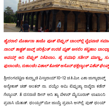
ಹೈದರಾಲಿ ಮೊರ್ತಾನಾ ತಾಚೊ ಪೂತ್ ಟಿಪ್ಪುನ್ ಬಾಂದ್‍ಲ್ಲಿ ವೈಭವಾಚಿ ಸಮಾಧ
ನಾಂವ್ ಶಾಶ್ವತ್ ಜಾವ್ನ್ ಚರಿತ್ರೆಂತ್ ಉರಜೆ ಮ್ಹಣ್ ಅಸಲಿಂ ಕಟ್ವಣಾಂ ಬಾಂಧ್ಲ್
ಆವಯ್ಕ್ ಆನಿ ಟಿಪ್ಪುಕ್ ನಿಕೆಪಿಲಾಂ. ಹ್ಯೆ ಸಮಾಧಿ ಸರ್ಶಿನ್ ಮಾಗ್ಣ್ಯಾ
ಫುಲಾಂಚೆಂ, ರುಕಾಂಚೆಂ ವಿಶಾಲ್ ತೋಟ್ ಆಸೊನ್ ಥಕ್ಲೆಲ್ಯಾಂಕ್ ವಿಶೆವ್ ಘೆಂವ್
ಶ್ರೀರಂಗಪಟ್ಟಣ ಕುದ್ರ್ಯಾಚಿ ವಿಸ್ತಾರಾಯ್ 10-12 ಚ.ಕಿ.ಮೀ. ಎಕಾ ಜಾಗ್ಯಾಥಾವ್ನ್
ಆನ್ಯೇಕಾಕ್ ಚಡ್ ಅಂತರ್ ನಾ. ಪಯ್ಲೆಂ ಆಮಿ ಟಿಪ್ಪುಚ್ಯಾ ರಾವ್ಳೆರಾ ಕಡೆನ್
ಗೆಲ್ಯಾಂವ್. ತೆ ದಸರಾಚೆ ದೀಸ್ ಆನಿ ತ್ಯಾ ವೆಳಾರ್ ಮೈಸೂರಾಕ್ ಲಾಖಾಂನಿ
ಪ್ರವಾಸಿ ಯೆತಾತ್. ಥಂಯ್ಸರ್’ಯೀ ಜಾಯ್ತೆ ಪ್ರವಾಸಿ ಆಸ್‍ಲ್ಲೆ. ಪುಣ್ ಥಂಯ್