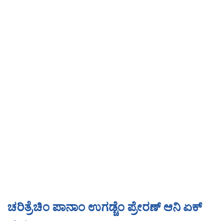
ಚರಿತ್ರೆಚಿಂ ಪಾನಾಂ ಉಗಡ್ಚೆಂ ಪ್ರೇರಣ್ ಆನಿ ಏಕ್