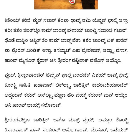
ಕಿತೆಂಯ್ ಕರಿಜೆ ಮ್ಹಣ್ ಸಬಾರ್ ತೆಂಪಾ ಥಾವ್ನ್ ಆಮಿ ಯೆವ್ಜಣ್ ಘಾಲ್ಲಿ ಆಸ್ತಾ
ತರೀ ತಶೆಂ ಚಿಂತ್‍ಲ್ಲೆಂ ಕಾಮ್ ಜಾಂವ್ಕ್ ಘಳಾಯ್ ಜಾಂವ್ಚಿ ಸದಾಂಚಿ ಗಜಾಲ್.
ಥೊಡೆ ಪಾವ್ಟಿಂ ಆವ್ಚಿತ್ ತೆಂ ಕಾಮ್ ಜಾವ್ನ್ ವೆತಾ. ತಶೆಂ ಜಾಂವ್ಕ್ ಏಕ್ ಕಾರಣ್
ವಾ ಪ್ರೇರಣ್ ಖಂಡಿತ್ ಆಸ್ತಾ. ತಸಲ್ಯಾಚ್ ಎಕಾ ಪ್ರೇರಣಾನ್, ಆದ್ಲ್ಯಾ ವರ್ಸಾ,
ಹಾಂವ್ ಮೈಸೂರ್ ಶ್ಹೆರಾಕ್ ಆನಿ ಶ್ರೀರಂಗಪಟ್ಟಣಾಕ್ ವಚೊನ್ ಆಯ್ಲೊಂ.
ವ್ಹಯ್, ಕ್ರಿಸ್ತಾಂವಾಂಚೆರ್ ಟಿಪ್ಪುನ್ ಘಾಲ್ಲೆ ಬಂದಡೆಕ್ ವಿಶಯ್ ಜಾವ್ನ್ ಘೆವ್ನ್
ಕೊಂಕ್ಣಿ ಸಾಹಿತಿ ಖಡಾಪಾನ್ ಲಿಕ್‍ಲ್ಲ್ಯಾ ಚಾರಿತ್ರಿಕ್ ಕಾದಂಬರಿಯಾಂಚೆರ್
ಅದ್ಯಯನ್ ಕರುನ್ ಆಸ್‍ಲ್ಲ್ಯಾ ಮ್ಹಾಕಾ ಹೆಂ ಪಯ್ಣ್ ಕರುಂಕ್ ಮನ್ ಆಯ್ಲೆಂ
ಆನಿ ಹಾಂವ್ ಭಾಯ್ರ್ ಸರ್ಲೊಂಚ್.
ಶ್ರೀರಂಗಪಟ್ಟಣ ಚಾರಿತ್ರಿಕ್ ಜಾಗೊ ಮಾತ್ರ್ ನ್ಹಯ್, ಆಮ್ಕಾಂ ಕೊಂಕ್ಣಿ
ಕ್ರಿಸ್ತಾಂವಾಂಕ್ ಖಾಸ್ ಸಂಬಂದ್ ಆಸ್ಚೊ ಗಾಂವ್. ಮೈಸೂರ್, ಒಡೆಯರ್