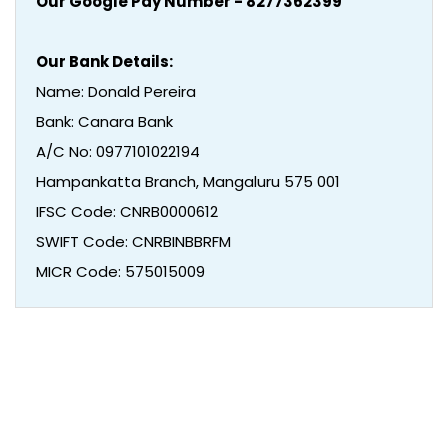
Our Google Pay Number - 8277362399
Our Bank Details:
Name: Donald Pereira
Bank: Canara Bank
A/C No: 0977101022194
Hampankatta Branch, Mangaluru 575 001
IFSC Code: CNRB0000612
SWIFT Code: CNRBINBBRFM
MICR Code: 575015009