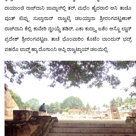
ರಾಯಾಂಚಿ ರಾಜ್‍ದಾನಿ ಜಾವ್ನಾಸ್‍ಲ್ಲಿ ತರ್, ಮಧೆಂ ಹೈದರಾಲಿ ಆನಿ ತಾಚೊ
ಪೂತ್ ಟಿಪ್ಪು ಸುಲ್ತಾನಾನ್ ರಾಜ್ವಟ್ಕಿ ಚಲಯ್ತಾನಾ ಶ್ರೀರಂಗಪಟ್ಟಣಾಕ್
ರಾಜ್‍ದಾನಿ ಕೆಲ್ಲಿ. ಕಾವೇರಿ ನ್ಹಂಯ್ಚೆ ತಡಿರ್, ಎಕಾ ಕುದ್ರ್ಯಾ ಜಶೆಂ ಆಸ್ಚೊ ಲ್ಹಾನ್
ಪ್ರದೇಶ್ ಶ್ರೀರಂಗಪಟ್ಟಣ. ತಾಚೆ ಭೊಂವಾರಿಂ ಕೊಟೆಂ ಬಾಂದುನ್ ಭದ್ರ್
ಪಹರೊ ಲಾವ್ನ್ ಹ್ಯಾ ದೊಗಾಂನಿ ಆಪ್ಲಿ ರಾಜ್ವಟ್ಕಾಯ್ ಚಲಯಿಲ್ಲಿ.