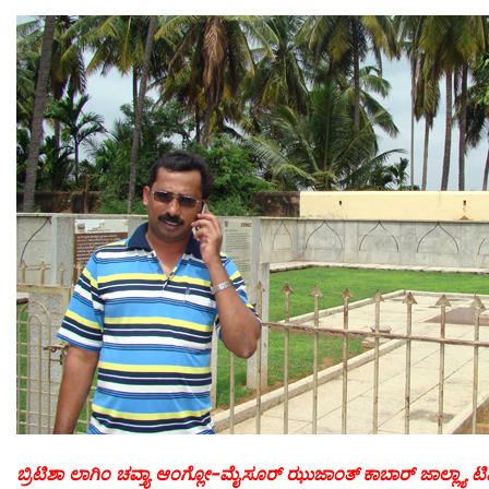
ಬ್ರಿಟಿಶಾ ಲಾಗಿಂ ಚವ್ತ್ಯಾ ಆಂಗ್ಲೋ-ಮೈಸೂರ್ ಝುಜಾಂತ್ ಕಾಬಾರ್ ಜಾಲ್ಲ್ಯಾ 