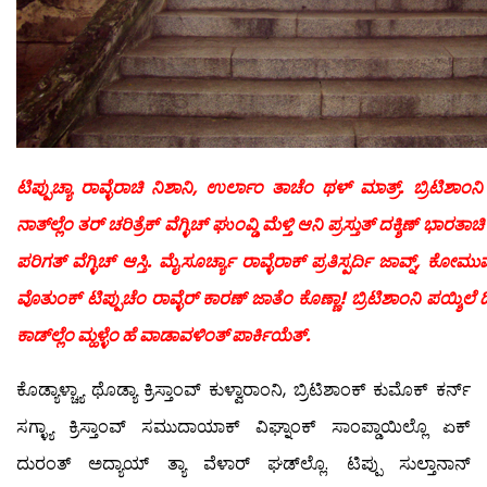
ಟಿಪ್ಪುಚ್ಯಾ ರಾವ್ಳೆರಾಚಿ ನಿಶಾನಿ, ಉರ್ಲಾಂ ತಾಚೆಂ ಥಳ್ ಮಾತ್ರ್. ಬ್ರಿಟಿಶಾಂನಿ
ನಾತ್‍ಲ್ಲೆಂ ತರ್ ಚರಿತ್ರೆಕ್ ವೆಗ್ಳಿಚ್ ಘುಂವ್ಡಿ ಮೆಳ್ತಿ ಆನಿ ಪ್ರಸ್ತುತ್ ದಕ್ಶಿಣ್ ಭ
ಪರಿಗತ್ ವೆಗ್ಳಿಚ್ ಆಸ್ತಿ. ಮೈಸೂರ್ಚ್ಯಾ ರಾವ್ಳೆರಾಕ್ ಪ್ರತಿಸ್ಪರ್ದಿ ಜಾವ್ನ್, ಕೋ
ವೊತುಂಕ್ ಟಿಪ್ಪುಚೆಂ ರಾವ್ಳೆರ್ ಕಾರಣ್ ಜಾತೆಂ ಕೊಣ್ಣಾ! ಬ್ರಿಟಿಶಾಂನಿ ಪಯ್ಶಿಲೆ
ಕಾಡ್‍ಲ್ಲೆಂ ಮ್ಹಳ್ಳೆಂ ಹೆ ವಾಡಾವಳಿಂತ್ ಪಾರ್ಕಿಯೆತ್.
ಕೊಡ್ಯಾಳ್ಚ್ಯಾ ಥೊಡ್ಯಾ ಕ್ರಿಸ್ತಾಂವ್ ಕುಳ್ವಾರಾಂನಿ, ಬ್ರಿಟಿಶಾಂಕ್ ಕುಮೊಕ್ ಕರ್ನ್
ಸಗ್ಳ್ಯಾ ಕ್ರಿಸ್ತಾಂವ್ ಸಮುದಾಯಾಕ್ ವಿಘ್ನಾಂಕ್ ಸಾಂಪ್ಡಾಯಿಲ್ಲೊ ಏಕ್
ದುರಂತ್ ಅದ್ಯಾಯ್ ತ್ಯಾ ವೆಳಾರ್ ಘಡ್‍ಲ್ಲೊ. ಟಿಪ್ಪು ಸುಲ್ತಾನಾನ್