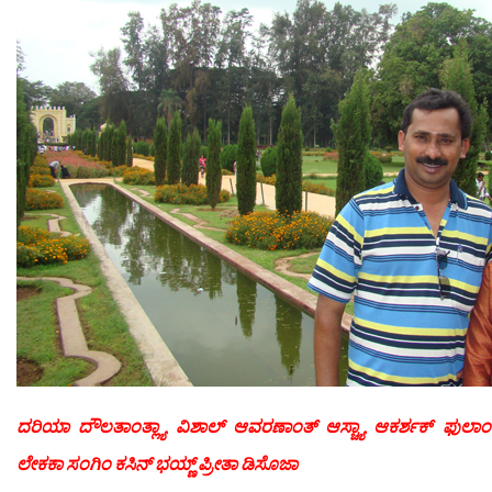
ದರಿಯಾ ದೌಲತಾಂತ್ಲ್ಯಾ ವಿಶಾಲ್ ಆವರಣಾಂತ್ ಆಸ್ಚ್ಯಾ ಆಕರ್ಶಕ್ ಫುಲಾಂಚ
ಲೇಕಕಾ ಸಂಗಿಂ ಕಸಿನ್ ಭಯ್ಣ್ ಪ್ರೀತಾ ಡಿಸೊಜಾ