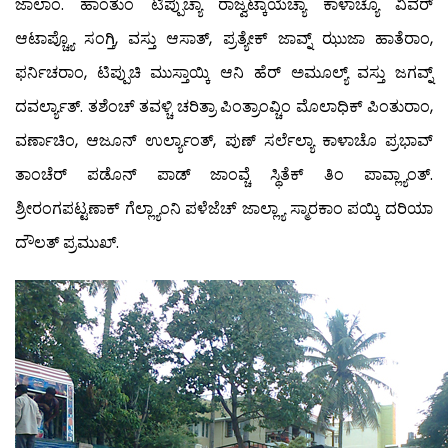
ಜಾಲಾಂ. ಹಾಂತುಂ ಟಿಪ್ಪುಚ್ಯಾ ರಾಜ್ವಟ್ಕಾಯೆಚ್ಯಾ ಕಾಳಾಚ್ಯೊ ವಿವರ್
ಆಟಾಪ್ಚ್ಯೊ ಸಂಗ್ತಿ, ವಸ್ತು ಆಸಾತ್, ಪ್ರತ್ಯೇಕ್ ಜಾವ್ನ್ ಝುಜಾ ಹಾತೆರಾಂ,
ಫರ್ನಿಚರಾಂ, ಟಿಪ್ಪುಚಿ ಮುಸ್ತಾಯ್ಕಿ ಆನಿ ಹೆರ್ ಅಮೂಲ್ಯ್ ವಸ್ತು ಜಗವ್ನ್
ದವರ್ಲ್ಯಾತ್. ತಶೆಂಚ್ ತವಳ್ಚಿ ಚರಿತ್ರಾ ಪಿಂತ್ರಾಂವ್ಚಿಂ ಮೊಲಾಧಿಕ್ ಪಿಂತುರಾಂ,
ವರ್ಣಾಚಿಂ, ಆಜೂನ್ ಉರ್ಲ್ಯಾಂತ್, ಪುಣ್ ಸರ್ಲೆಲ್ಯಾ ಕಾಳಾಚೊ ಪ್ರಭಾವ್
ತಾಂಚೆರ್ ಪಡೊನ್ ಪಾಡ್ ಜಾಂವ್ಚೆ ಸ್ಥಿತೆಕ್ ತಿಂ ಪಾವ್ಲ್ಯಾಂತ್.
ಶ್ರೀರಂಗಪಟ್ಟಣಾಕ್ ಗೆಲ್ಲ್ಯಾಂನಿ ಪಳೆಜೆಚ್ ಜಾಲ್ಲ್ಯಾ ಸ್ಮಾರಕಾಂ ಪಯ್ಕಿ ದರಿಯಾ
ದೌಲತ್ ಪ್ರಮುಖ್.