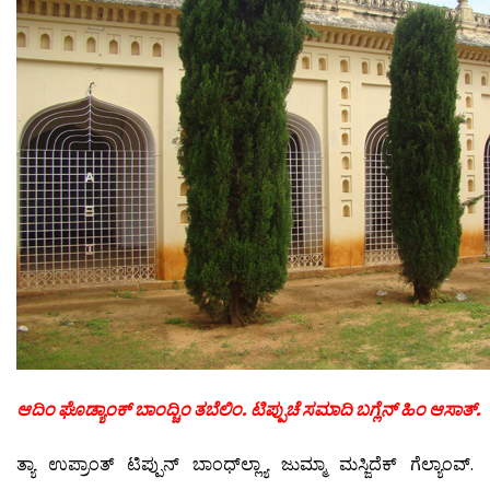
ಆದಿಂ ಘೊಡ್ಯಾಂಕ್ ಬಾಂದ್ಚಿಂ ತಬೆಲಿಂ. ಟಿಪ್ಪುಚೆ ಸಮಾದಿ ಬಗ್ಲೆನ್ ಹಿಂ ಆಸಾತ್.
ತ್ಯಾ ಉಪ್ರಾಂತ್ ಟಿಪ್ಪುನ್ ಬಾಂಧ್‍ಲ್ಲ್ಯಾ ಜುಮ್ಮಾ ಮಸ್ಜಿದೆಕ್ ಗೆಲ್ಯಾಂವ್.