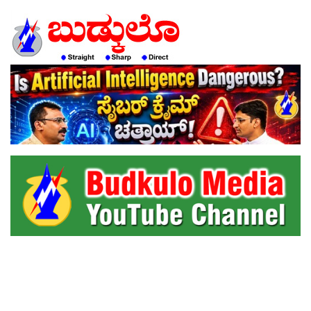
HOME
EDITORIAL
ENGLISH
KANNADA
INTERVIEWS
LITERATURE
ENTERTAINMENT
HEALTH
COMMUNITY