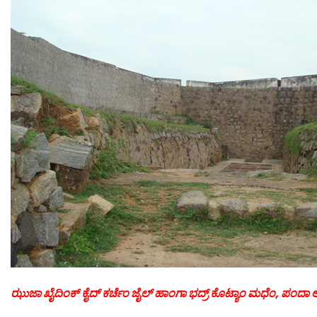
ಝುಜಾ ಖೈದಿಂಕ್ ಕೈದ್ ಕರ್ಚೆಂ ಜೈಲ್ ಹಾಂಗಾ ಭದ್ರ್ ಕೊಟ್ಯಾಂ ಮಧೆಂ, ಪಂದಾ