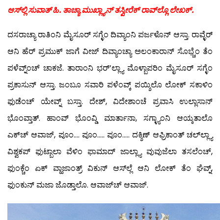
ಆಸ್‍ಲ್ಲಿ ಸುವಾತ್ ಹಿ. ತಾಚ್ಯಾ ಮುಖ್ಲ್ಯಾನ್ ತಸ್ವೀರೆಕ್ ರಾವ್‍ಲ್ಲೊ ಲೇಖಕ್.
ದಸರಾಚ್ಯಾ ರಾತಿಂನಿ ಮೈಸೂರ್ ಸಗ್ಳೆಂ ದಿವ್ಯಾಂನಿ ಪರ್ಜಳೊನ್ ಆಸ್ತಾ. ರಾವ್ಳೆರ್
ಆನಿ ಹೆರ್ ಪ್ರಮುಕ್ ಜಾಗೆ ವೀಜ್‍ ದಿವ್ಯಾಂಚ್ಯಾ ಅಲಂಕಾರಾನ್ ಸೊಭ್ಚೆಂ ತೆಂ
ಪಳೆವ್ನ್ಂಚ್ ಚಾಕಜೆ. ತಾರಾಂನಿ ಭರ್’ಲ್ಲ್ಯಾ ಮೊಳ್ಬಾಪರಿಂ ಮೈಸೂರ್ ಸಗ್ಳೆಂ
ಪ್ರಕಾಸುನ್ ಆಸ್ತಾ. ಜಂಬೂ ಸವಾರಿ ಪಳೆಂವ್ಕ್ ಪಯ್ಶಿಲೊ ಲೋಕ್ ಸಕಾಳಿಂ
ಫುಡೆಂಚ್ ಯೇವ್ನ್ ಬಸ್ತಾ. ದೇಶ್, ವಿದೇಶಾಂಚೆ ಪ್ರವಾಸಿ ಉಲ್ಲಾಸಾನ್
ಭೊಂವ್ತಾತ್. ಹಾಂವ್ ಭೊಂವ್ಡಿ ಮಾರ್ತಾನಾ, ಸಗ್ಳ್ಯಾಂನಿ ಆಯ್ಕತಾಲೊ
ಎಕ್‍ಚ್ ಆವಾಜ್, ಪೂಂ…. ಪೂಂ….. ಪೂಂ….. ದಕ್ಶಿಣ್ ಆಫ್ರಿಕಾಂತ್ ಚಲ್‍ಲ್ಲ್ಯಾ
ವಿಶ್ವಕಪ್ ಫುಟ್ಬಾಲಾ ವೆಳಿಂ ಫಾಮಾದ್ ಜಾಲ್ಲ್ಯಾ ವುವುಜೆಲಾ ತಸಲೆಂಚ್,
ಫುಂಕ್ಚೆಂ ಏಕ್ ವ್ಹಾಜಾಂತ್ರ್ ವಿಕುನ್ ಆಸ್‍ಲ್ಲೆ ಆನಿ ಲೋಕ್ ತೆಂ ಘೆವ್ನ್,
ಫುಂಕುನ್ ಮಜಾ ಜೊಡ್ತಾಲೊ. ಆವಾಜ್‍ಚ್ ಆವಾಜ್.