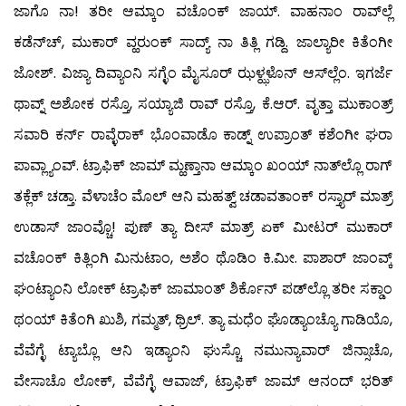
ಜಾಗೊ ನಾ! ತರೀ ಆಮ್ಕಾಂ ವಚೊಂಕ್ ಜಾಯ್. ವಾಹನಾಂ ರಾವ್‍ಲ್ಲೆ
ಕಡೆನ್‍ಚ್, ಮುಕಾರ್ ವ್ಹರುಂಕ್ ಸಾದ್ಯ್ ನಾ ತಿತ್ಲಿ ಗಡ್ದಿ. ಜಾಲ್ಯಾರೀ ಕಿತೆಂಗೀ
ಜೋಶ್. ವಿಜ್ಯಾ ದಿವ್ಯಾಂನಿ ಸಗ್ಳೆಂ ಮೈಸೂರ್ ಝಳ್ಝಳೊನ್ ಆಸ್‍ಲ್ಲೆಂ. ಇಗರ್ಜೆ
ಥಾವ್ನ್ ಅಶೋಕ ರಸ್ತೊ, ಸಯ್ಯಾಜಿ ರಾವ್ ರಸ್ತೊ, ಕೆ.ಆರ್. ವೃತ್ತಾ ಮುಕಾಂತ್ರ್
ಸವಾರಿ ಕರ್ನ್ ರಾವ್ಳೆರಾಕ್ ಭೊಂವಾಡೊ ಕಾಡ್ನ್ ಉಪ್ರಾಂತ್ ಕಶೆಂಗೀ ಘರಾ
ಪಾವ್ಲ್ಯಾಂವ್. ಟ್ರಾಫಿಕ್ ಜಾಮ್ ಮ್ಹಣ್ತಾನಾ ಆಮ್ಕಾಂ ಖಂಯ್ ನಾತ್‍ಲ್ಲೊ ರಾಗ್
ತಕ್ಲೆಕ್ ಚಡ್ತಾ. ವೆಳಾಚೆಂ ಮೊಲ್ ಆನಿ ಮಹತ್ವ್ ಚಡಾವತಾಂಕ್ ರಸ್ತ್ಯಾರ್ ಮಾತ್ರ್
ಉಡಾಸ್ ಜಾಂವ್ಚೊ! ಪುಣ್ ತ್ಯಾ ದೀಸ್ ಮಾತ್ರ್ ಏಕ್ ಮೀಟರ್ ಮುಕಾರ್
ವಚೊಂಕ್ ಕಿತ್ಲಿಂಗಿ ಮಿನುಟಾಂ, ಅಶೆಂ ಥೊಡಿಂ ಕಿ.ಮೀ. ಪಾಶಾರ್ ಜಾಂವ್ಕ್
ಘಂಟ್ಯಾಂನಿ ಲೋಕ್ ಟ್ರಾಫಿಕ್ ಜಾಮಾಂತ್ ಶಿರ್ಕೊನ್ ಪಡ್‍ಲ್ಲೊ ತರೀ ಸಕ್ಡಾಂ
ಥಂಯ್ ಕಿತೆಂಗಿ ಖುಶಿ, ಗಮ್ಮತ್, ಥ್ರಿಲ್. ತ್ಯಾ ಮಧೆಂ ಘೊಡ್ಯಾಂಚ್ಯೊ ಗಾಡಿಯೊ,
ವೆವೆಗ್ಳೆ ಟ್ಯಾಬ್ಲೊ ಆನಿ ಇಡ್ಯಾಂನಿ ಘುಸ್ಚೊ ನಮುನ್ಯಾವಾರ್ ಜಿನ್ಸಾಚೊ,
ವೇಸಾಚೊ ಲೋಕ್, ವೆವೆಗ್ಳೆ ಆವಾಜ್, ಟ್ರಾಫಿಕ್ ಜಾಮ್ ಆನಂದ್ ಭರಿತ್