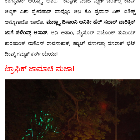
ಉಗ್ಡಾಪಾಕ್ ಆಯ್ಲ್ಯೊ. ಅಶೆಂ, ಕೆದ್ನಾಗೀ ವಚಜೆ ಮ್ಹಣ್ ಚಿಂತ್‍ಲ್ಲೆ ಕಡೆನ್
ಆವ್ಚಿತ್ ಎಕಾ ಪ್ರೇರಣಾನ್ ಪಾವ್ಲೊಂ ಆನಿ ತೊ ಪ್ರವಾಸ್ ಏಕ್ ವಿಶಿಶ್ಟ್
ಅನ್ಬೊಗಾಚೊ ಜಾಲೊ.
ಮುಕ್ಲ್ಯಾ ದಿಸಾಂನಿ ಆನಿಕೀ ಹೆರ್ ಸಬಾರ್ ಚಾರಿತ್ರಿಕ್
ಜಾಗೆ ಪಳೆಂವ್ಕ್ ಆಸಾತ್.
ಆನಿ ಆತಾಂ, ಮೈಸೂರ್ ವಚೊಂಕ್ ತುಮಿಯ್
ಕಾರಣಾಂಕ್ ರಾಕೊನ್ ರಾವನಾಕಾತ್, ಹ್ಯಾಚ್ ವರ್ಸಾಚ್ಯಾ ದಸರಾಕ್ ಭೆಟ್
ದೀವ್ನ್ ಗಮ್ಮತ್ ಕರ್ನ್ ಯೆಯಾ!
ಟ್ರಾಫಿಕ್ ಜಾಮಾಚಿ ಮಜಾ!