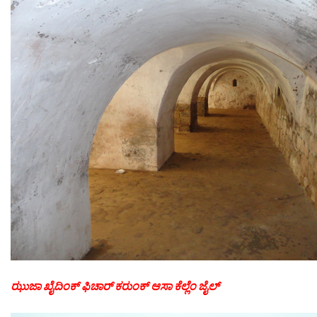
ಝುಜಾ ಖೈದಿಂಕ್ ಫಿಚಾರ್ ಕರುಂಕ್ ಆಸಾ ಕೆಲ್ಲೆಂ ಜೈಲ್