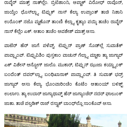
ರಾವ್ಳೆರ್ ಮಾತ್ರ್ ನಾತ್‍ಲ್ಲೆಂ. ಬ್ರಿಟಿಶಾಂನಿ, ಆಪ್ಣಾಕ್ ವಿರೋಧ್ ರಾವೊನ್,
ಜಾಯ್ತೆಂ ಧೊಸ್‍ಲ್ಲ್ಯಾ ಟಿಪ್ಪುಕ್ ನಾಸ್ ಕೆಲ್ಯಾ ಉಪ್ರಾಂತ್ ತಾಚಿ ನಿಶಾನಿ
ಉರೊಂಕ್ ನಜೊ ಮ್ಹಣೊನ್ ತಾಂಣಿ ಕೆಲ್ಲ್ಯಾ ಕೃತ್ಯಾಂ ಪಯ್ಕಿ ತಾಚೆಂ ರಾವ್ಳೆರ್
ನಾಸ್ ಕೆಲ್ಲೆಂ ಏಕ್. ಆತಾಂ ತಾಚೆಂ ಅವಶೇಶ್ ಮಾತ್ರ್ ಆಸಾ.
ವಾಟೆರ್ ಹೆರ್ ಜಾಗೆ ಪಳೆವ್ನ್, ಟಿಪ್ಪುನ್ ಪ್ರಾಣ್ ಸೊಡ್‍ಲ್ಲೆ ಸುವಾತೆಕ್
ಪಾವ್ಲ್ಯಾಂವ್. ಟಿಪ್ಪುವಿಶಿಂ ಪುಸ್ತಕಾಂ ವಾಚುನ್ ಗೆಲ್ಲ್ಯಾ ಮ್ಹಾಕಾ ತ್ಯಾ ಜಾಗ್ಯಾರ್
ಏಕ್ ವಿಶೇಸ್ ಅನ್ಭೋಗ್ ಜಾಲೊ. ಮುಕಾರ್, ಟಿಪ್ಪುನ್ ಝುಜಾ ಕಯ್ದ್ಯಾಂಕ್
ಬಂದೆಂತ್ ದವರ್’ಲ್ಲ್ಯಾ ಬಂಧಿಖಾನಾಕ್ ಪಾವ್ಲ್ಯಾಂವ್. ತಿ ಸುವಾತ್ ಭದ್ರ್
ಜಾಗ್ಯಾರ್ ಆಸಾ ಕೆಲ್ಯಾ. ಭೊಂವಾರಿಂಚೆಂ ಕೊಟೆಂ ಆತಾಂಯ್ ಬಳಿಶ್ಟ್
ಉರ್ಲಾಂ. ತ್ಯಾ ಉಬಾರ್ ಜಾಗ್ಯಾಥಾವ್ನ್ ಹೆರ್ ಜಾಗ್ಯಾಂಚೆರ್ ನದರ್ ಘಾಲುಂಕ್
ಜಾತಾ. ತಾಚೆ ಪಲ್ತಡಿಕ್ ರಾಜ್‍ ರಸ್ತ್ಯಾಕ್ ಬಾಂಧ್‍ಲ್ಲೊ ಸಾಂಕೊವ್ ಆಸಾ.