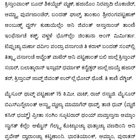
ಕ್ರಿಸ್ತಾಂವಾಂಕ್ ಬೂದ್ ಶಿಕಯ್ಜೆಚ್ ಮ್ಹಣ್, ಹಜಾರೊಂ ನಿರಪ್ರಾದಿ ಲೊಕಾಚೆರ್,
ಆಮ್ಚ್ಯಾ ಪುರ್ವಜಾಂಚೆರ್, ಬಂದಡ್ ಘಾಲ್ನ್, ತಾಂಕಾಂ ಶ್ರೀರಂಗಪಟ್ಟಣಾಕ್
ಆಂಬುಡ್ನ್ ವ್ಹರ್ನ್ ಕುಡಾಯಿಲ್ಲೆಂ ಆನಿ ಜಿವಂತ್ ಆಸ್ತಾನಾಂಚ್ ತಾಂಣಿ
ಇಂಫೆರ್ನಾಚೆ ಕಶ್ಟ್, ವಳ್ವಳೆ ಭೊಗ್‍ಲ್ಲೆಂ ಚಿಂತಾನಾ ಆಂಗ್ ಮಿರ್ಮಿರ್ತಾ.
ಟಿಪ್ಪುಚ್ಯಾ ಮರ್ಣಾ ವರ್ವಿಂ ಪಂದ್ರಾ ವರ್ಸಾಂಚಿ ತಿ ಕರಾಳ್ ಬಂದಡ್ ಸಂಪ್‍ಲ್ಲಿ.
ತಿತ್ಲ್ಯಾ ವರ್ಸಾಂಚೆ ಆವ್ದೆಂತ್ ವಾಟೆರ್ ಆನಿ ಪಟ್ಟಣಾಂತ್ ಬಲಿ ಜಾಲ್ಲೆ ಕ್ರಿಸ್ತಾಂವ್
ಸಬಾರ್, ಬಲಾತ್ಕಾರಾನ್ ಇಸ್ಲಾಮ್ ಧರ್ಮಾಕ್ ಕನ್ವೆಡ್ತರ್ ಜಾಲ್ಲೆ ಜಾಯ್ತೆ ಹಜಾರ್
ತರ್, ಕ್ರಿಸ್ತಾಂವ್ ಜಾವ್ನ್ ಜಿವಂತ್ ಉರ್’ಲ್ಲೆ ಭೋವ್ ಥೊಡೆ. ತಿ ಕಾಣಿ ವೆಗ್ಳಿಚ್.
ಮೈಸೂರ್ ಥಾವ್ನ್ ಪಟ್ಟಣಾಕ್ 15 ಕಿ.ಮೀ. ವಾಟ್, ರಾಜ್‍ ರಸ್ತ್ಯಾಚಿ. ಮೈಸೂರ್
ಬಿಎಸ್‍ಎನ್ನೆಲಾಂತ್ ಆಸ್ಚ್ಯಾ ಮ್ಹಜ್ಯಾ ಮಾಮಾಗೆರ್ ಥಾವ್ನ್, ತಾಚಿ ಧುವ್ (ಮ್ಹಜಿ
ಕಸಿನ್ ಭಯ್ಣ್) ಪ್ರೀತಾ ಸಂಗಿಂ ಸ್ಕೂಟರಾರ್ ಥಂಯ್ ಪಾವ್ತಾಸ್ತಾನಾ ಆಮ್ಕಾಂ
ಸ್ವಾಗತ್ ಕೆಲ್ಲೆಂ ಆಳ್ವೊನ್ ಗೆಲ್ಲ್ಯಾ ಕೊಟ್ಯಾಂಚ್ಯಾ ಫಾತ್ರಾಚ್ಯಾ ವಣದಿಂನಿ ಆನಿ
ಪ್ರವೇಶ್‍ ದ್ವಾರಾಂಚ್ಯಾ ಕಟ್ವಣಾಂನಿ. ಭಾರತಿಯಾಂಕ್, ಆಮ್ಕಾಂ, ಪುರಾತನ್