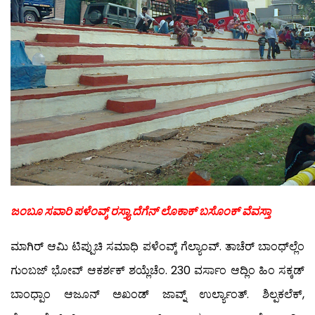
ಜಂಬೂ ಸವಾರಿ ಪಳೆಂವ್ಕ್ ರಸ್ತ್ಯಾ ದೆಗೆನ್ ಲೊಕಾಕ್ ಬಸೊಂಕ್ ವೆವಸ್ತಾ
ಮಾಗಿರ್ ಆಮಿ ಟಿಪ್ಪುಚಿ ಸಮಾಧಿ ಪಳೆಂವ್ಕ್ ಗೆಲ್ಯಾಂವ್. ತಾಚೆರ್ ಬಾಂಧ್‍ಲ್ಲೆಂ
ಗುಂಬಜ್ ಭೋವ್ ಆಕರ್ಶಕ್ ಶಯ್ಲೆಚೆಂ. 230 ವರ್ಸಾಂ ಆದ್ಲಿಂ ಹಿಂ ಸಕ್ಕಡ್
ಬಾಂಧ್ಪಾಂ ಆಜೂನ್ ಅಖಂಡ್ ಜಾವ್ನ್ ಉರ್ಲ್ಯಾಂತ್. ಶಿಲ್ಪಕಲೆಕ್,