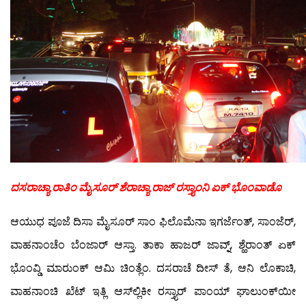
ದಸರಾಚ್ಯಾ ರಾತಿಂ ಮೈಸೂರ್ ಶೆರಾಚ್ಯಾ ರಾಜ್ ರಸ್ತ್ಯಾಂನಿ ಏಕ್ ಭೊಂವಾಡೊ
ಆಯುಧ ಪೂಜೆ ದಿಸಾ ಮೈಸೂರ್ ಸಾಂ ಫಿಲೊಮೆನಾ ಇಗರ್ಜೆಂತ್, ಸಾಂಜೆರ್,
ವಾಹನಾಂಚೆಂ ಬೆಂಜಾರ್ ಆಸ್ತಾ. ತಾಕಾ ಹಾಜರ್ ಜಾವ್ನ್, ಶ್ಹೆರಾಂತ್ ಏಕ್
ಭೊಂವ್ಡಿ ಮಾರುಂಕ್ ಆಮಿ ಚಿಂತ್ಲೆಂ. ದಸರಾಚೆ ದೀಸ್ ತೆ, ಆನಿ ಲೊಕಾಚಿ,
ವಾಹನಾಂಚಿ ಖೆಟ್ ಇತ್ಲಿ ಆಸ್‍ಲ್ಲಿಕೀ ರಸ್ತ್ಯಾರ್ ಪಾಂಯ್ ಘಾಲುಂಕ್‍ಯೀ