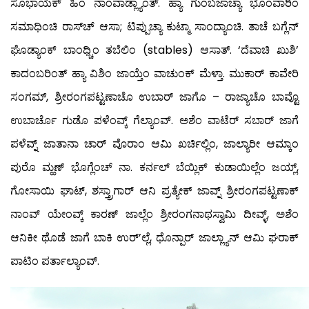
ಸೊಭಾಯೆಕ್ ಹಿಂ ನಾಂವಾಡ್ಲ್ಯಾಂತ್. ಹ್ಯಾ ಗುಂಬಜಾಚ್ಯಾ ಭೊಂವಾರಿಂ
ಸಮಾಧಿಂಚಿ ರಾಸ್‍ಚ್ ಆಸಾ; ಟಿಪ್ಪುಚ್ಯಾ ಕುಟ್ಮಾ ಸಾಂದ್ಯಾಂಚಿ. ತಾಚೆ ಬಗ್ಲೆನ್
ಘೊಡ್ಯಾಂಕ್ ಬಾಂಧ್ಚಿಂ ತಬೆಲಿಂ (stables) ಆಸಾತ್. ‘ದೆವಾಚಿ ಖುಶಿ’
ಕಾದಂಬರಿಂತ್ ಹ್ಯಾ ವಿಶಿಂ ಜಾಯ್ತೆಂ ವಾಚುಂಕ್ ಮೆಳ್ತಾ. ಮುಕಾರ್ ಕಾವೇರಿ
ಸಂಗಮ್, ಶ್ರೀರಂಗಪಟ್ಟಣಾಚೊ ಉಬಾರ್ ಜಾಗೊ – ರಾಜ್ಯಾಚೊ ಬಾವ್ಟೊ
ಉಬಾರ್ಚೊ ಗುಡೊ ಪಳೆಂವ್ಕ್ ಗೆಲ್ಯಾಂವ್. ಅಶೆಂ ವಾಟೆರ್ ಸಬಾರ್ ಜಾಗೆ
ಪಳೆವ್ನ್ ಜಾತಾನಾ ಚಾರ್ ವೊರಾಂ ಆಮಿ ಖರ್ಚಿಲ್ಲಿಂ, ಜಾಲ್ಯಾರೀ ಆಮ್ಕಾಂ
ಪುರೊ ಮ್ಹಣ್ ಭೊಗ್ಲೆಂಚ್ ನಾ. ಕರ್ನಲ್ ಬೆಯ್ಲಿಕ್ ಕುಡಾಯಿಲ್ಲೆಂ ಜಯ್ಲ್,
ಗೋಸಾಯಿ ಘಾಟ್, ಶಸ್ತ್ರಾಗಾರ್ ಆನಿ ಪ್ರತ್ಯೇಕ್ ಜಾವ್ನ್ ಶ್ರೀರಂಗಪಟ್ಟಣಾಕ್
ನಾಂವ್ ಯೇಂವ್ಕ್ ಕಾರಣ್ ಜಾಲ್ಲೆಂ ಶ್ರೀರಂಗನಾಥಸ್ವಾಮಿ ದೀವ್ಳ್, ಅಶೆಂ
ಆನಿಕೀ ಥೊಡೆ ಜಾಗೆ ಬಾಕಿ ಉರ್’ಲ್ಲೆ, ಧೊನ್ಪಾರ್ ಜಾಲ್ಲ್ಯಾನ್ ಆಮಿ ಘರಾಕ್
ಪಾಟಿಂ ಪರ್ತಾಲ್ಯಾಂವ್.