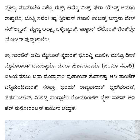
ಮ್ಹಜ್ಯಾ ಮಾಮಾಚೊ ಎಕ್ಲೊ ಈಶ್ಟ್, ಆಮ್ಚೊ ಮಿತ್ರ್, ಘರಾ ಯೇವ್ನ್ ಆಮ್ಕಾಂ
ರಾಕ್ತಾಲೊ, ಬೊತ್ಲಿ ಸವೆಂ! ತ್ಯಾ ಸ್ಪಿರಿತಾನ್ ಗಜಾಲಿ ಉಲವ್ನ್ ಬಸ್ತಾನಾ ವೇಳ್
ಸರ್’ಲ್ಲ್ಯಾನ್, ಮ್ಹಜ್ಯಾ ಆದ್ಲ್ಯಾ ಒಳ್ಕಿಚ್ಯಾಂಕ್, ಇಶ್ಟಾಂಕ್ ಭೆಟೊಂಕ್ ಚಿಂತ್‍ಲ್ಲೆಂ
ಯೋಜನ್ ಪುಸ್ಕ್ ಜಾಲೆಂ!
ತ್ಯಾ ಸಾಂಜೆರ್ ಆಮಿ ಮೈಸೂರ್ ಶ್ಹೆರಾಂತ್ ಭೊಂವ್ಡಿ ಮಾರ್ಲಿ. ದುಸ್ರೊ ದೀಸ್
ಮೈಸೂರಾಂತ್ ದಬಾಜ್ಯಾಚೊ, ದಸರಾ ಪುರ್ಶಾಂವಾಚೊ (ಜಂಬೂ ಸವಾರಿ).
ವಿಜಯದಶಮಿ ದಿಸಾ ದೊನ್ಪಾರಾಂ ಪುರ್ಶಾಂವ್ ಸುರ್ವಾತ್ತಾ ಆನಿ ಸಾಂಜೆರ್
ಬನ್ನಿಮಂಟಪಾಂತ್ ಸಂಪ್ತಾ. ಥಂಯ್ ರಾಜ್ಯಪಾಲಾಕ್ ಧ್ವಜ್‍ವಂದನ್,
ಪಥಸಂಚಲನ್, ಮಿಲಿಟ್ರಿ ಪಂಗ್ಡಾಚೆಂ ರೋಮಾಂಚಕ್ ಬೈಕ್ ಸಾಹಸ್ ಆನಿ
ಹೆರ್ ಮನೋರಂಜನ್ ಕಾರ್ಯಿಂ ಚಲ್ತಾತ್.