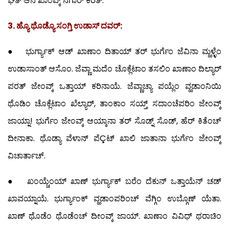
ಘೆತ್ ಆನಿ ಖಾಂವ್ಕ್ ನೆಗಾರ್ ಕರಿತ್.
3. ಹ್ಯೊ ಥೊಡ್ಯೊ ಸಂಗ್ತಿ ಉಡಾಸ್ ದವರ್:
● ಭುರ್ಗ್ಯಾಕ್ ಆಡ್ ಖಾಣಾಂ ದಿತಾಯ್ ತರ್ ಭುರ್ಗೆಂ ಜೆವಿನಾ ಮ್ಹಳ್ಳೆಂ
ಉಡಾಸಾಂತ್ ಆಸೊಂ. ಜೆವ್ಣಾ ಮದೆಂ ಚೊಕ್ಲೆಟಾಂ ತಸಲಿಂ ಖಾಣಾಂ ದಿಲ್ಯಾರ್
ಪರತ್ ಜೇಂವ್ಕ್ ಒತ್ತಾಯ್ ಕರಿನಾಯೆ. ಜೆವ್ಣಾಚ್ಯಾ ಪಯ್ಲೆಂ ವ್ಹಡಾಂನಿಯಿ
ಥೊಡಿಂ ಚೊಕ್ಲೆಟಾಂ ಖೆಲ್ಯಾರ್, ತಾಂಕಾಂ ಸಯ್ತ್ ಸದಾಂಚೆಪರಿಂ ಜೇಂವ್ಕ್
ಜಾಯ್ನಾ! ಭುರ್ಗೆಂ ಜೇಂವ್ಕ್ ಆಯ್ಕಾನಾ ತರ್ ಸೊಡ್ನ್ ಸೊಡ್, ಹೆರ್ ಕಿತೆಂಚ್
ದೀನಾಕಾ. ಥೊಡ್ಯಾ ವೆಳಾನ್ ಪೆÇಟ್ ಖಾಲಿ ಜಾತಾನಾ ಭುರ್ಗೆಂ ಜೇಂವ್ಕ್
ವಿಚಾರ್ತಾಚ್.
● ಖಂಯ್ಚೆಂಯ್ ಖಾಣ್ ಭುರ್ಗ್ಯಾಕ್ ಬರೆಂ ದೆಕುನ್ ಒತ್ತಾಯೆನ್ ಚಡ್
ಖಾವಯ್ನಾಯೆ. ಭುರ್ಗ್ಯಾಂಕ್ ವ್ಹಡಾಂಪರಿಂಚ್ ವೆಗ್ಗಿಂ ಉಬ್ಗೊಣ್ ಯೆತಾ.
ಖಾಣ್ ಥೊಡೆಂ ಥೊಡೆಂಚ್ ದೀಂವ್ಕ್ ಜಾಯ್. ಖಾಣಾಂ ವಿವಿಧ್ ಥರಾಚಿಂ