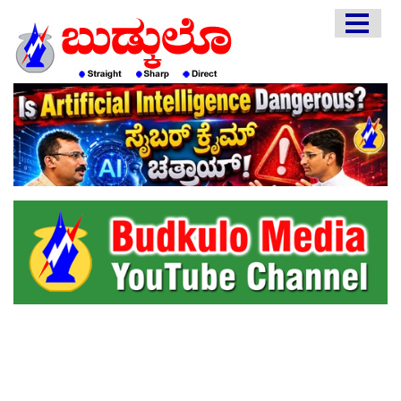
HOME
EDITORIAL
ENGLISH
KANNADA
INTERVIEWS
LITERATURE
ENTERTAINMENT
HEALTH
COMMUNITY