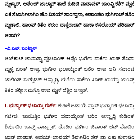
ಮ್ಹಳ್ಯಾರ್, ಅಶೆಂಚ್ ಜಾಲ್ಯಾರ್ ತಾಚೆ ಕುಡಿಚಿ ವಾಡಾವಳ್ ಜಾಂವ್ಚಿ ಕಶಿ? ಮ್ಹಜೆ
ಎಕೆ ಸೆಜಾರ್ನಿಲಾಗಿಂ ಹೊ ವಿಶಯ್ ಸಾಂಗ್ತಾನಾ, ಆತಾಂಚಿಂ ಭುರ್ಗಿಂಚ್ ತಶಿಂ
ಮ್ಹಣಾಲಿ. ಹಾಂವ್ ಕಿತೆಂ ಕರುಂ ದಾಕ್ತೆರಾಬಾ? ಹಾಕಾ ಕಸಲೊಯ್ ಪರಿಹಾರ್
ಆಸಾಗಿ?
-ವಿ.ಎಲ್. ಬಂಟ್ವಾಳ್
ಆಜ್‍ಕಾಲ್ ಜಾಯಿತ್ತ್ಯಾ ವ್ಹಡಿಲಾಂಕ್ ಆಪ್ಲೆಂ ಭುರ್ಗೆಂ ಸಾರ್ಕೆಂ ಖಾಣ್ ಸೆವಿನಾ
ಮ್ಹಳ್ಳಿ ಖಂತ್ ಆಸ್ತಾ. ಭುರ್ಗೆಂ ಭಲಾಯ್ಕೆಂತ್ ಬರೆಂ ಆಸಾ ಆನಿ ಸದಾಂಚೆ
ಚಾಲಿಂತ್ ಸುಡ್ಸುಡಿತ್ ಆಸ್ಲ್ಯಾರ್‍ಯಿ, ಭುರ್ಗೆಂ ಸಾರ್ಕೆಂ ಖಾಣ್ ಖಾಯ್ನಾ ಜಾಂವ್ಕ್
ಕಿತೆಂ ತರ್‍ಯೀ ಸಮಸ್ಸೊ ಆಸಾ ಮ್ಹಣ್ ಲೆಕ್ಚಿಂ ಆಸ್ತಾತ್.
1. ಭುರ್ಗ್ಯಾಕ್ ಭಲಾಯ್ಕಿ ಗರ್ಜ್:
ಕುಡಿಚೆ ಜಡಾಯೆ ಪ್ರಾಸ್ ಭುರ್ಗ್ಯಾಚಿ ಭಲಾಯ್ಕಿ
ಗರ್ಜೆಚಿ. ಜಾಯಿತ್ತಿಂ ಭುರ್ಗಿಂ ಭಲಾಯ್ಕೆಂತ್ ಬರಿಂ ಆಸ್ಲ್ಯಾರ್‍ಯಿ ಕುಡಿಂತ್
ಶಿರ್ಪುಟಿಂ ಜಾವ್ನ್ ವಾಡ್ತ್ತಾತ್. ಥೊಡಿಂ ಭುರ್ಗಿಂ ಜಿವಾಂತ್ ಚಡ್ ಮೊಟಿಂ
ಜಾವ್ನ್ ವಾಡ್ತಾತ್. ಆವಯ್-ಬಾಪಯ್ ಶಿರ್ಪುಟಿಂ ತರ್ ವಾ ಎಕಾ ಕುಳಾಚಿಂ