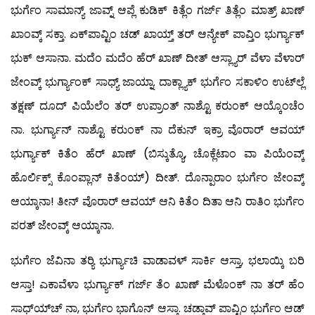
ಭುರ್ಗೆಂ ಸಾಮಾನ್ಯ್ ಜಾವ್ನ್ ಆಪ್ಲೆ ಕುಡಿಕ್ ಕಿತ್ಲೆಂ ಗರ್ಜ್ ತಿತ್ಲೆಂ ಮಾತ್ರ್ ಖಾಣ್
ಖಾಂವ್ಕ್ ಸಕ್ತಾ. ಏಕ್‍ಪಾವ್ಟಿಂ ಚಡ್ ಖಾಯ್ತ್ ತರ್ ಆನ್ಯೇಕ್ ಪಾವ್ತಿಂ ಭುರ್ಗ್ಯಾಕ್
ಭುಕ್ ಆಸಾನಾ. ಮದೆಂ ಮದೆಂ ಹೆರ್ ಖಾಣ್ ದೀತ್ ಆಸ್ಲ್ಯಾರ್ ವೆಳಾ ವೆಳಾರ್
ಜೇಂವ್ಕ್ ಭುರ್ಗ್ಯಾಂಕ್ ಸಾಧ್ಯ್ ಜಾಯ್ನಾ. ದಾಕ್ಲ್ಯಾಕ್ ಭುರ್ಗೆಂ ಸಕಾಳಿಂ ಉಟ್‍ಲ್ಲೆ
ತಕ್ಷಣ್ ದೂದ್ ಪಿಯೆಲೆಂ ತರ್ ಉಪ್ರಾಂತ್ ನಾಶ್ಟೊ ಕರುಂಕ್ ಆಯ್ಕೊಂಚೆಂ
ನಾ. ಭುರ್ಗ್ಯಾನ್ ನಾಶ್ಟೊ ಕರುಂಕ್ ನಾ ದೆಕುನ್ ಇಕ್ರಾ ವೊರಾರ್ ಆವಯ್
ಭುರ್ಗ್ಯಾಕ್ ಕಿತೆಂ ಹೆರ್ ಖಾಣ್ (ಬಿಸ್ಕುತ್ಯೊ, ಚೊಕ್ಲೆಟಾಂ ವಾ ಪಿಯೆಂವ್ಕ್
ಹೊರ್ಲಿಕ್ಸ್ ಕೊಂಪ್ಲಾನ್ ಕಿತೆಂಯ್) ದೀತ್. ದೊನ್ಪಾರಾಂ ಭುರ್ಗೆಂ ಜೇಂವ್ಕ್
ಆಯ್ಕಾನಾ! ತೀನ್ ವೊರಾರ್ ಆವಯ್ ಆನಿ ಕಿತೆಂ ದಿತಾ ಆನಿ ರಾತಿಂ ಭುರ್ಗೆಂ
ಪರತ್ ಜೇಂವ್ಕ್ ಆಯ್ಕಾನಾ.
ಭುರ್ಗೆಂ ಜೆವಿನಾ ತರ್‍ಯಿ ಭುರ್ಗ್ಯಾಚಿ ವಾಡಾವಳ್ ಸಾರ್ಕಿ ಆಸ್ತಾ, ಭಲಾಯ್ಕಿ ಬರಿ
ಆಸ್ತಾ! ಎಕಾವೆಳಾ ಭುರ್ಗ್ಯಾಕ್ ಗರ್ಜ್ ತೆಂ ಖಾಣ್ ಮೆಳೊಂಕ್ ನಾ ತರ್ ಹೆಂ
ಸಾಧ್ಯ್‍ಚ್ ನಾ, ಭುರ್ಗೆಂ ಭಾಗೊನ್ ಆಸ್ತಾ. ಚಡ್ತಾವ್ ಪಾವ್ಟಿಂ ಭುರ್ಗೆಂ ಆಡ್