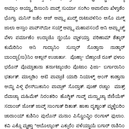
ಅಮ್ಕಾಂ ಆಯ್ಚ್ಯಾ ದಿಸಾಂನಿ ಪಾವ್ಸ್ ಸುರ್ಯಾ ಸಂಗಿಂ ಅಪಾಲಿಪಾ ಖೆಳ್ತಾಶೆಂ
ಭೊಗ್ತಾ. ಮನಿಸ್ ಜಶೆಂ ಆಜ್ ಅಪ್ಲ್ಯಾ ಖುದ್ಧ್ ರಾಟಾವಳಿನಿಂ ಅಸೊ ಮಗ್ನ್
ಜಾಲಾ ಆಸ್ತಾಂ ಪಾವ್ಸ್‍ಯೀ ಸಯ್ತ್ ಅಪ್ಲ್ಯಾ ಮಹಾಪಸಂದೆ ಆನಿ ಅಪ್ಲ್ಯಾಚ್ಚ್
ವೆಳಾ ಪರ್ಮಾಣೆಂ ಉದ್ಕಾಚೊ ನ್ಹಂಯೊ ವ್ಹಾಳಯ್ತಾ. ಪರಿಣಾಮ್ ಶೆತ್ಕಾರ್
ಕುಮೆರಿನಿಂ ಆನಿ ಗಾದ್ಯಾನಿಂ ಸುಸ್ಕಾರ್ ಸೊಡ್ತಾನಾ ನಾಡ್ಕಾರ್
ಬಾಂದ್ಪಾ(ಸಾ)ನಿಂ ಆಕ್ಲಾಸ್ ಉಚಾರ್ತಾ. ಪೊಣ್ಸಾ- ಬೆಣ್ಸಾಂಚೆ ರೂಕ್ ಫಳಾಂ
ಭರೊನ್ ವೊಮ್ತಾತಾನಾ ತರ್ನಾಟ್ಯಾಂಚಿಂ ಪೊಟಾಂ ಫಿಜಾ- ಬರ್ಗಾರಾನಿಂ
ಭರ್ತಾತ್. ಮಾಲ್ಗಡಿಂ ಆಟಿ ಪಾವ್ಸಾಚೆ ಯಾದಿ ನಿಯಾಳ್ನ್ ಆಂಗ್ ಕಾಡ್ತಾನಾ
ಆಯ್ಚಿ ಪಿಳ್ಗಿ ಫೇಸ್‍ಬುಕಾನಿಂ ಪಾವ್ಸಾಕ್ ಸೊದ್ತಾತ್. ಪೂಣ್ ರಚ್ನಾಂ ಮಾತ್ರ್
ದೆವಾಚ್ಯಾ ಮಹಿಮೆಕ್ ನಿರಂತರಿಂ ಹೊಗ್ಳಿಕ್ ಗಾವ್ನ್ ಮನ್ಶ್ಯಾಚ್ಯಾ ಜಿಣಿಯೆಕ್
ಸದಾಂಚ್ ಜೋತ್ ಜಾವ್ನ್ ಸಾಂಗಾತ್ ದಿತಾತ್. ಹಾಕಾ ದೃಶ್ಟಾಂತ್ ಮ್ಹಳ್ಳೆಬರಿಂ
ಚಾರಾಂಯ್ ಕುಶಿನಿಂ ಪುಲೊನ್ ಮನಾಂ ಪಿಸ್ವೊಂವ್ಚಿಂ ರಂಗಾಳ್ ಫುಲಾಂ.
ಕವಿ ಎಕ್ಲೊ ಮ್ಹಣ್ತಾ “ಅಬೊಲ್ಯಾಂಕ್ ಎಕ್ಸುರೆಂ ಪಳೆಯ್ನಾಯೆ ಬಗಾರ್ ರಾಶಿನಿಂ