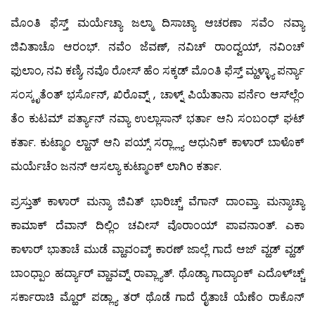
ಮೊಂತಿ ಫೆಸ್ತ್ ಮರ್ಯೆಚ್ಯಾ ಜಲ್ಮಾ ದಿಸಾಚ್ಯಾ ಆಚರಣಾ ಸವೆಂ ನವ್ಯಾ
ಜಿವಿತಾಚೊ ಆರಂಭ್. ನವೆಂ ಜೆವಣ್, ನವಿಚ್ ರಾಂದ್ವಯ್, ನವಿಂಚ್
ಫುಲಾಂ, ನವಿ ಕಣ್ಶಿ, ನವೊ ರೋಸ್ ಹೆಂ ಸಕ್ಕಡ್ ಮೊಂತಿ ಫೆಸ್ತ್ ಮ್ಹಳ್ಳ್ಯಾ ಪರ್ನ್ಯಾ
ಸಂಸ್ಕೃತೆಂತ್ ಭರ್ಸೊನ್, ಖಿರೊವ್ನ್ , ಚಾಳ್ನ್ ಪಿಯೆತಾನಾ ಪರ್ನೆಂ ಆಸ್‍ಲ್ಲೆಂ
ತೆಂ ಕುಟಮ್ ಪರ್ತ್ಯಾನ್ ನವ್ಯಾ ಉಲ್ಲಾಸಾನ್ ಭರ್ತಾ ಆನಿ ಸಂಬಂಧ್ ಘಟ್
ಕರ್ತಾ. ಕುಟ್ಮಾಂ ಲ್ಹಾನ್ ಆನಿ ಪಯ್ಸ್ ಸರ್‍ಲ್ಲ್ಯಾ ಆಧುನಿಕ್ ಕಾಳಾರ್ ಬಾಳೊಕ್
ಮರ್ಯೆಚೆಂ ಜನನ್ ಆಸಲ್ಯಾ ಕುಟ್ಮಾಂಕ್ ಲಾಗಿಂ ಕರ್ತಾ.
ಪ್ರಸ್ತುತ್ ಕಾಳಾರ್ ಮನ್ಶಾ ಜಿವಿತ್ ಭಾರಿಚ್ಚ್ ವೆಗಾನ್ ದಾಂವ್ತಾ. ಮನ್ಶಾಚ್ಯಾ
ಕಾಮಾಕ್ ದೆವಾನ್ ದಿಲ್ಲಿಂ ಚವೀಸ್ ವೊರಾಂಯ್ ಪಾವನಾಂತ್. ಎಕಾ
ಕಾಳಾರ್ ಭಾತಾಚೆ ಮುಡೆ ವ್ಹಾವಂವ್ಕ್ ಕಾರಣ್ ಜಾಲ್ಲೆ ಗಾದೆ ಆಜ್ ವ್ಹಡ್ ವ್ಹಡ್
ಬಾಂಧ್ಪಾಂ ಹರ್ದ್ಯಾರ್ ವ್ಹಾವವ್ನ್ ರಾವ್ಲ್ಯಾತ್. ಥೊಡ್ಯಾ ಗಾದ್ಯಾಂಕ್ ಎದೊಳ್‍ಚ್ಚ್
ಸರ್ಕಾರಾಚಿ ಮ್ಹೊರ್ ಪಡ್ಲ್ಯಾ ತರ್ ಥೊಡೆ ಗಾದೆ ರೈತಾಚೆ ಯೆಣೆಂ ರಾಕೊನ್