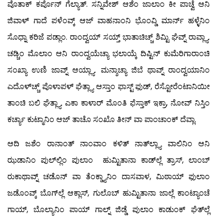
ವೊತಾಕ್ ಕರ್ಪೊನ್ ಗೆಲ್ಯಾತ್. ಸನ್ನಿವೇಶ್ ಆಶೆಂ ಜಾಲಾಂ ಕೀ ಪಾಚ್ವೆ ಆನಿ
ಜಿವಾಳ್ ಗಾದೆ ಪಳೆಂವ್ಕ್ ಆಜ್ ವಾಹನಾಂನಿ ಭೊಂವ್ಡಿ ಮಾರ್ನ್ ಹಳ್ಳೆನಿಂ
ಸೊಧ್ನಾ ಕರಿಜೆ ಪಡ್ಲಾಂ. ರಾಂದ್ವಯ್ ಸಯ್ತ್ ಭಾತಾಚಿಚ್ಚ್ ಶಿಮ್ಟಿ ಘೆವ್ನ್ ರಾವ್ಲ್ಯಾ.
ಚಡ್ಚಿಂ ಮೊಲಾಂ ಆನಿ ರಾಂದ್ವಯೆಚ್ಯಾ ಭಲಾಯ್ಕೆ ದಿಷ್ಟಿನ್ ಕುಮೆರಿಗಾರಾಂಚಿ
ಸಂಖ್ಯಾ ಉಣಿ ಜಾವ್ನ್ ಆಯ್ಲ್ಯಾ. ಮನ್ಶಾಚ್ಯಾ ಜಿಬೆ ಥಾವ್ನ್ ರಾಂದ್ವಯಾನಿಂ
ಎದೊಳ್‍ಚ್ಚ್ ಪೊಳಾಪಳ್ ಘೆತ್ಲ್ಯಾ ಆಸ್ತಾಂ ಫಾಸ್ಟ್ ಫುಡ್, ರೆಸ್ಟೋರೆಂಟಾನಿಯೀ
ತಾಂಚಿ ಬಲಿ ಘೆತ್ಲ್ಯಾ. ಎಕಾ ಕಾಳಾರ್ ಮೊಂತಿ ಫೆಸ್ತಾಕ್ ಇಕ್ರಾ, ನೋವ್ ನಿಸ್ತಿಂ
ಕರ್ಚ್ಯಾ ಕುಟ್ಮಾನಿಂ ಆಜ್ ತಾಚೊ ಸಂಖೊ ತೀನ್ ವಾ ಪಾಂಚಾಂಕ್ ದೆವ್ಲಾ.
ಆದಿ ಜಶೆಂ ರಾನಾಂತ್ ನಾಂವಾಂ ಕಳಿತ್ ನಾತ್‍ಲ್ಲ್ಯಾ ವಾಲಿನಿಂ ಆನಿ
ಝಡಾನಿಂ ಪುಲ್‍ಲ್ಲಿಂ ಪುಲಾಂ ಹುಮ್ಟಿತಾನಾ ಕಾಡ್‍ಲ್ಲೆ ತ್ರಾಸ್, ಲಾಂಬ್
ರುಕಾಥಾವ್ನ್ ಚಡೊನ್ ವಾ ತೆಂಕ್ಡ್ಯಾನಿಂ ದಾಸವಾಳ, ಮಿಠಾಯ್ ಫುಲಾಂ
ಜಡೊಂವ್ಕ್ ಬೊಗ್‍ಲ್ಲೆ ಆಕ್ಲಾಸ್, ಗುಲೊಬ್ ಹುಮ್ಟಿತಾನಾ ಜಾಲ್ಲೆ ಕಾಂಟ್ಯಾಂಚೆ
ಗಾಯ್, ಬೊಲ್ಯಾನಿಂ ಪಾಯ್ ಗಾಲ್ನ್ ಜಿಡ್ಡೆ ಪುಲಾಂ ಕಾಡುಂಕ್ ಘೆತ್‍ಲ್ಲೆ