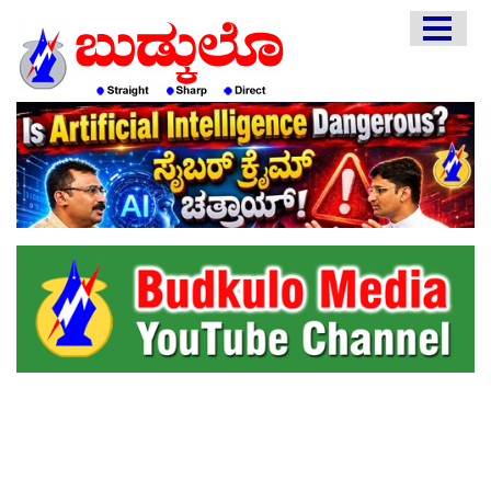
HOME
EDITORIAL
ENGLISH
KANNADA
INTERVIEWS
LITERATURE
ENTERTAINMENT
HEALTH
COMMUNITY