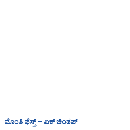
ಮೊಂತಿ ಫೆಸ್ತ್ – ಏಕ್ ಚಿಂತಪ್