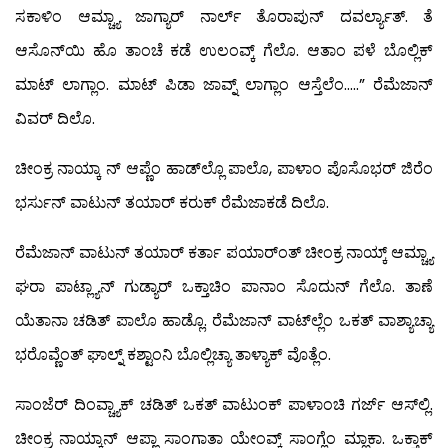
ಸಕಾಳಿಂ ಆಮ್ಚ್ಯಾ ಜಾಗ್ಯಾರ್ ನಾರ್ಲ್ ತೊರಾಪುನ್ ದವರ್ಲ್ಯಾತ್. ತೆ
ಆಸೊನ್‍ಯಿ ಹೊ ತಾಂಚೆ ಕಡೆ ಉಲಂವ್ಕ್ ಗೆಲೊ. ಆತಾಂ ಪಳೆ ಬೊಲ್ಲಿಕ್
ಮಾಟ್ ಲಾಗ್ಲಾಂ. ಮಾಟ್ ಪಿಡಾ ಜಾವ್ನ್ ಲಾಗ್ಲಾಂ ಆಸ್ತೆಲೆಂ…..” ರೆಮೆಜಾನ್
ವಿವರ್ ದಿಲೊ.
ಚೀಂಕ್ರ ನಾಯ್ಕಾ ನ್ ಆಪ್ಣೆಂ ಹಾಡ್‍ಲ್ಲೊ ಪಾಲೊ, ಪಾಳಾಂ ಪೊಸೊಭರ್ ಜಿರೆಂ
ಭರ್ಸುನ್ ವಾಟುನ್ ತಯಾರ್ ಕರುಕ್ ರೆಮೆಜಾಕಡೆ ದಿಲೊ.
ರೆಮೆಜಾನ್ ವಾಟುನ್ ತಯಾರ್ ಕರ್ತಾ ಪಯಾರ್ಂತ್ ಚೀಂಕ್ರ ನಾಯ್ಕ್ ಆಮ್ಚ್ಯಾ
ಘರಾ ಪಾಟ್ಲ್ಯಾನ್ ಗುಡ್ಯಾರ್ ಒಕ್ತಾಚಿಂ ಪಾನಾಂ ಸೊದುನ್ ಗೆಲೊ. ತಾಣೆ
ಯೆತಾನಾ ಚಡಿತ್ ಪಾಲೊ ಹಾಡ್ಲೊ. ರೆಮೆಜಾನ್ ವಾಟ್‍ಲ್ಲೆಂ ಒಕತ್ ವಾಶ್ಯಾಚ್ಯಾ
ಭರೊವ್ಣೆಂತ್ ಘಾಲ್ನ್ ಕಶ್ಟಾಂನಿ ಬೊಲ್ಲಿಚ್ಯಾ ತಾಳ್ಯಾಕ್ ವೊತ್ಲೆಂ.
ಸಾಂಜೆರ್ ದಿಂವ್ಚ್ಯಾಕ್ ಚಡಿತ್ ಒಕತ್ ವಾಟುಂಕ್ ಪಾಳಾಂಚಿ ಗರ್ಜ್ ಆಸ್‍ಲ್ಲಿ.
ಚೀಂಕ್ರ ನಾಯ್ಕಾನ್ ಆಪ್ಣಾ ಸಾಂಗಾತಾ ಯೇಂವ್ಕ್ ಸಾಂಗ್ಲೆಂ ಮ್ಹಾಕಾ. ಒಕ್ತಾಕ್