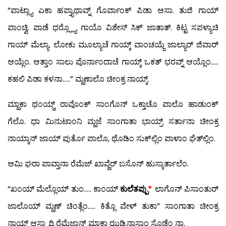
“ಪಾಟ್ಲ್ಯಾ ಎಕಾ ಹಪ್ತ್ಯಾಥಾವ್ನ್ ಗೊರ್ವಾಂಕ್ ಪಿಡಾ ಆಸಾ. ತುಜಿ ಗಾಯ್
ಪಾಂಚ್ವಿ. ಪಾಡೆ ಧರ್‍ಲ್ಲ್ಯೊ ಗಾಯೊ ವಿಶೇಸ್ ಸಿಕ್ ಜಾತಾತ್. ಕಿಟ್ಟ ಸಪಳ್ಯಾಚಿ
ಗಾಯ್ ಮೆಲ್ಯಾ. ಲೋಕು ಮೂಲ್ಯಾಚೆ ಗಾಯ್ಕ್ ವಾಂಚಯ್ಜೆ ಜಾಲ್ಯಾರ್ ಜಿವಾರ್
ಆಯ್ಲೆಂ. ಆತ್ತಾಂ ಸಾಲು ಪೊರ್ನಾಂದಾಚೆ ಗಾಯ್ಕ್ ಒಕತ್ ಭರವ್ನ್ ಆಯ್ಲೊಂ…..
ಕಹಲಿ ಪಿಡಾ ಕಳನಾ…..” ಮ್ಹಣಾಲೊ ಚೀಂಕ್ರ ನಾಯ್ಕ್.
ಮ್ಹಾಕಾ ಥಂಯ್ಚ್ ರಾವೊಂಕ್ ಸಾಂಗೊನ್ ಒಕ್ತಾಚೊ ಪಾಲೊ ಹಾಡುಂಕ್
ಗೆಲೊ. ಧಾ ಮಿನುಟಾಂನಿ ಮ್ಹಜೆ ಸಾಂಗಾತಾ ಭಾಯ್ರ್ ಸರ್ತಾನಾ ಚೀಂಕ್ರ
ನಾಯ್ಕಾನ್ ಜಾಯ್ ಪುರ್ತೊ ಪಾಲೊ, ಥೊಡಿಂ ಸುಕ್‍ಲ್ಲಿಂ ಪಾಳಾಂ ಘೆತ್‍ಲ್ಲಿಂ.
ಆಮಿ ಘರಾ ಪಾವ್ತಾನಾ ರೆಮೆಜ್ ಖಾವ್ಣೆರ್ ಬಸೊನ್ ಹುಸ್ಕಾರ್ತಾಲೆಂ.
“ಖಂಯ್ ಮೆಲ್ಲೊಯ್ ತುಂ….. ಕಾಂಯ್
ಕುಲೆತಪ್ಪು
*
ಲಾಗೊನ್ ಪಿಸಾಂತುರ್
ಜಾಲೊಯ್ ಮ್ಹಣ್ ಚಿಂತ್ಲೆಂ….. ಕಿತ್ಲೊ ವೇಳ್ ತುಕಾ” ಸಾಂಗಾತಾ ಚೀಂಕ್ರ
ನಾಯ್ಕ್ ಆಸ್ಲ್ಯಾರ್‍ಯಿ ರೆಮೆಜಾನ್ ಮ್ಹಾಕಾ ಝಡ್ಪಿನಾಸ್ತಾಂ ಸೊಡ್ಲೆಂ ನಾ.