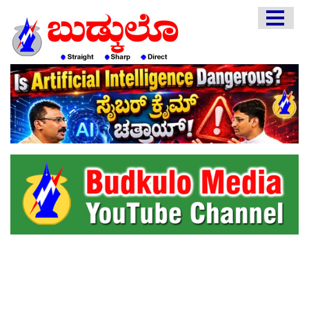
HOME
EDITORIAL
ENGLISH
KANNADA
INTERVIEWS
LITERATURE
ENTERTAINMENT
HEALTH
COMMUNITY