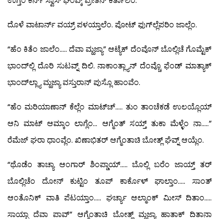
ಉಗ್ತೆಂ ಕರ್ನ್ ಸ್ವಾಸ್ ಘೆಂವ್ಕ್ ಪ್ರೇತನ್ ಕರ್ತಾಲೆಂ.
ದೊಳೆ ವಾಟಾರ್ನ್ ವಯ್ರ್ ಪಳಯ್ತಾಲೆಂ. ಪೋಟ್ ಫುಗ್‍ಲ್ಲೆಪರಿಂ ಜಾಲ್ಲೆಂ.
“ಹೆಂ ಕಿತೆಂ ಜಾಲೆಂ….. ದೆವಾ ಮ್ಹಜ್ಯಾ” ಆಟ್ಯೆಕ್ ದೆಂವೊನ್ ಬೊಲ್ಲಿಚೆ ಗೊಮ್ಟೆಕ್
ಭಾಂದ್‍ಲ್ಲಿ ದೊರಿ ಸುಟವ್ನ್ ದಿಲಿ. ನಾಕಾಂತ್ಲ್ಯಾನ್ ದೆಂವ್ಚೊ ಫೆಂಡ್ ಮಾತ್ಯಾಕ್
ಭಾಂದ್‍ಲ್ಲ್ಯಾ ಮ್ಹಜ್ಯಾ ವಸ್ತುರಾನ್ ಪುಸ್ಲೊ ಹಾಂವೆಂ.
“ಹೆಂ ಮರಿಯಾಣಾನ್ ಕೆಲ್ಲೆಂ ಮಾಟ್‍ಚ್….. ತುಂ ತಾಂಚೆಕಡೆ ಉಲಯ್ಲೊಯ್
ಆನಿ ಮಾಟ್ ಆಮ್ಕಾಂ ಲಾಗ್ಲೆಂ… ಆಗ್ಮೆಂತ್ ಸಯ್ತ್ ತುಕಾ ಮೆಳ್ಳೆಂ ನಾ…..”
ರೆಮೆಜ್ ಘರಾ ಧಾಂವ್ಲೆಂ. ಖಿಣಾಭಿತರ್ ಆಗ್ಮೆಂತಾಚಿ ಬೋತ್ಲ್ ಘೆವ್ನ್ ಆಯ್ಲೆಂ.
“ಥೊಡೆಂ ತಾಚ್ಯಾ ಆಂಗಾರ್ ಶಿಂಪ್ಡಾಯ್….. ಬೊಲ್ಲಿ ಬರೆಂ ಜಾಯ್ತ್ ತರ್
ಬೊಲ್ಲಿಚೆಂ ದೋನ್ ಕುಟ್ಟಿಂ ತೂಪ್ ಕಾರ್ಕೊಳ್ ಘಾಲ್ತಾಂ….. ಸಾಂತ್
ಆಂತೊನಿಕ್ ವಾತಿ ಪೆಟಯ್ತಾಂ….. ಘರ್ಚ್ಯಾ ಆಲ್ಮಾಂಕ್ ಮೀಸ್ ದಿತಾಂ…..
ಸಾಯ್ಬಾ ದೆವಾ ಪಾವ್” ಆಗ್ಮೆಂತಾಚಿ ಬೋತ್ಲ್ ಮ್ಹಜ್ಯಾ ಹಾತಾಕ್ ದಿತಾನಾ