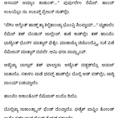
ಆಸಾಯ್ ಆಮ್ಕಾಂ ಕಾಡುಂಕ್…..” ಪುರ್ಪುರ್ಲೆಂ ರೆಮೆಜ್. ಹಾಂವ್
ಉಲಯ್ಲೊಂ ನಾ. ಉಲವ್ನ್ ಪ್ರೇಜನ್ ನಾತ್‍ಲ್ಲೆಂ.
“ವೆಗಿಂ ಆಗ್ಮೆಂತ್ ಹಾಡ್ನ್ ತ್ಯಾ ಕಿಲ್ಪಿತಾಂಚ್ಯಾ ಭೊಂವ್ತಿ ಶಿಂಪ್ಡಾಯ್…..” ಮ್ಹಣಾಲೆಂ
ರೆಮೆಜ್ ತಣ್ ಬೆಂಡುನ್ ಜಾಲ್ಲೆಂಚ್. ತಾಣೆ ಕಾಡ್‍ಲ್ಲೆಂ ತಣ್ ಹಾಂವೆಂ
ಭಾಟ್ಯೆಂತ್ ಭೊರ್ನ್ ಮಾತ್ಯಾರ್ ಘೆತ್ಲೆಂ. ಮಾಡಾಚ್ಯೊ ಚಿಚೊಂದ್ರ್ಯೊ, ಸುಕೆ ಪಿಡೆ
ರೆಮೆಜಾನ್ ಮಾತ್ಯಾರ್ ದವರ್ಲೆ. ಆಮಿ ಘರಾ ಪಾವ್ಲ್ಯಾಂವ್.
ಆಟ್ಯೆಚ್ಯಾ ಬಾಗ್ಲಾರ್ ತಣ್ ಘಾಲ್ತಾನಾ ಆಟ್ಯೆಂತ್ ದಡ್ಬಡ್‍ಲ್ಲೊ ಆವಾಜ್
ಜಾತಾಲೊ. ಸಕಾಳಿಂ ಪಾಡೆ ಧರವ್ನ್ ಹಾಡ್‍ಲ್ಲೆಂ ಬೊಲ್ಲಿ ಆಡ್ ಪಡ್‍ಲ್ಲೆಂ, ಚಾರ್‍ಯಿ
ಪಾಂಯ್ ಬಡಯ್ತಾಲೆಂ.
ಹಾಂವೆಂ ಆಕಾಂತೊನ್ ರೆಮೆಜಾಕ್ ಉಲೊ ದಿಲೊ.
ಬೊಲ್ಲಿಚ್ಯಾ ನಾಕಾಂತ್ಲ್ಯಾನ್ ಫೆಂಡ್ ದೆಂವ್ತಾಲೊ. ಘಡ್ಯೆಕ್ ಪಾವ್ಟಿಂ ತೋಂಡ್