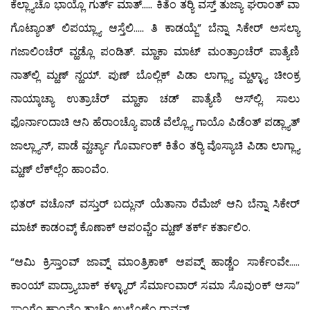
ಕೆಲ್ಲ್ಯಾಚೊ ಭಾಯ್ಲೊ ಗುರ್ತ್ ಮಾತ್….. ಕಿತೆಂ ತರ್‍ಯಿ ವಸ್ತ್ ತುಜ್ಯಾ ಘರಾಂತ್ ವಾ
ಗೊಟ್ಯಾಂತ್ ಲಿಪಯ್ಲ್ಯಾ ಆಸ್ತೆಲಿ….. ತಿ ಕಾಡಯ್ಜೆ” ಬೆನ್ನಾ ಸಿಕೇರ್ ಅಸಲ್ಯಾ
ಗಜಾಲಿಂಚೆರ್ ವ್ಹಡ್ಲೊ ಪಂಡಿತ್. ಮ್ಹಾಕಾ ಮಾಟ್ ಮಂತ್ರಾಂಚೆರ್ ಪಾತ್ಯೆಣಿ
ನಾತ್‍ಲ್ಲಿ ಮ್ಹಣ್ ನ್ಹಯ್. ಪುಣ್ ಬೊಲ್ಲಿಕ್ ಪಿಡಾ ಲಾಗ್ಲ್ಯಾ ಮ್ಹಳ್ಳ್ಯಾ ಚೀಂಕ್ರ
ನಾಯ್ಕಾಚ್ಯಾ ಉತ್ರಾಚೆರ್ ಮ್ಹಾಕಾ ಚಡ್ ಪಾತ್ಯೆಣಿ ಆಸ್‍ಲ್ಲಿ. ಸಾಲು
ಫೊರ್ನಾಂದಾಚಿ ಆನಿ ಹೆರಾಂಚ್ಯೊ ಪಾಡೆ ವೆಲ್ಲ್ಯೊ ಗಾಯೊ ಪಿಡೆಂತ್ ಪಡ್ಲ್ಯಾತ್
ಜಾಲ್ಲ್ಯಾನ್, ಪಾಡೆ ವ್ಹರ್ಚ್ಯಾ ಗೊರ್ವಾಂಕ್ ಕಿತೆಂ ತರ್‍ಯಿ ವೊಸ್ಯಾಚಿ ಪಿಡಾ ಲಾಗ್ಲ್ಯಾ
ಮ್ಹಣ್ ಲೆಕ್‍ಲ್ಲೆಂ ಹಾಂವೆಂ.
ಭಿತರ್ ವಚೊನ್ ವಸ್ತುರ್ ಬದ್ಲುನ್ ಯೆತಾನಾ ರೆಮೆಜ್ ಆನಿ ಬೆನ್ನಾ ಸಿಕೇರ್
ಮಾಟ್ ಕಾಡಂವ್ಕ್ ಕೊಣಾಕ್ ಆಪಂವ್ಚೆಂ ಮ್ಹಣ್ ತರ್ಕ್ ಕರ್ತಾಲಿಂ.
“ಆಮಿ ಕ್ರಿಸ್ತಾಂವ್ ಜಾವ್ನ್ ಮಾಂತ್ರಿಕಾಕ್ ಆಪವ್ನ್ ಹಾಡ್ಚೆಂ ಸಾರ್ಕೆಂವೇ…..
ಕಾಂಯ್ ಪಾದ್ರ್ಯಾಬಾಕ್ ಕಳ್ಳ್ಯಾರ್ ಸೆರ್ಮಾಂವಾರ್ ಸಮಾ ಸೊವುಂಕ್ ಆಸಾ”
ಸಾಂಗ್ಲೆಂ ಹಾಂವೆಂ ತಾಚೆಂ ಉಲೊಣೆಂ ರಾವವ್ನ್.