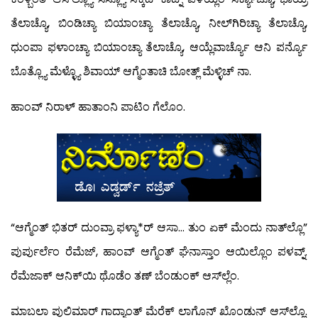
ತೆಲಾಚ್ಯೊ, ಬಿಂಡಿಚ್ಯಾ ಬಿಯಾಂಚ್ಯಾ ತೆಲಾಚ್ಯೊ, ನೀಲ್‍ಗಿರಿಚ್ಯಾ ತೆಲಾಚ್ಯೊ,
ಧುಂಪಾ ಫಳಾಂಚ್ಯಾ ಬಿಯಾಂಚ್ಯಾ ತೆಲಾಚ್ಯೊ, ಆಯ್ಲೆವಾರ್ಚ್ಯೊ ಆನಿ ಪರ್ನ್ಯೊ
ಬೊತ್ಲ್ಯೊ ಮೆಳ್ಳ್ಯೊ ಶಿವಾಯ್ ಆಗ್ಮೆಂತಾಚಿ ಬೋತ್ಲ್ ಮೆಳ್ಳಿಚ್ ನಾ.
ಹಾಂವ್ ನಿರಾಳ್ ಹಾತಾಂನಿ ಪಾಟಿಂ ಗೆಲೊಂ.
“ಆಗ್ಮೆಂತ್ ಭಿತರ್ ದುಂವ್ರಾ ಫಳ್ಯಾ*ರ್ ಆಸಾ… ತುಂ ಏಕ್ ಮೆಂದು ನಾತ್‍ಲ್ಲೊ”
ಪುರ್ಪುರ್ಲೆಂ ರೆಮೆಜ್, ಹಾಂವ್ ಆಗ್ಮೆಂತ್ ಘೆನಾಸ್ತಾಂ ಆಯಿಲ್ಲೊಂ ಪಳವ್ನ್.
ರೆಮೆಜಾಕ್ ಆನಿಕ್‍ಯಿ ಥೊಡೆಂ ತಣ್ ಬೆಂಡುಂಕ್ ಆಸ್‍ಲ್ಲೆಂ.
ಮಾಬಲಾ ಪುಲಿಮಾರ್ ಗಾದ್ಯಾಂತ್ ಮೆರೆಕ್ ಲಾಗೊನ್ ಖೊಂಡುನ್ ಆಸ್‍ಲ್ಲೊ.