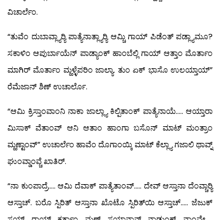
ವಿಚಾರ್ಲೆಂ.
“ತುವೆಂ ದುಬಾವ್ಲ್ಯಾರ್‍ಯಿ ಪಾತ್ಯೆನಾತ್ಲ್ಯಾರ್‍ಯಿ ಆಮ್ಚಿ ಗಾಯ್ ಪಿಡೆಂತ್ ಪಡ್ಲ್ಯಾಮೂ?
ಸಕಾಳಿಂ ಆಪುರ್ಬಾಯೆನ್ ಪಾಡ್ಯಾಂಕ್ ಹಾಂಬೆಲ್ಲಿ ಗಾಯ್ ಆತ್ತಾಂ ಮೊರ್ತಾಂ
ಮಾಗಿರ್ ಮೊರ್ತಾಂ ಮ್ಹಳ್ಳೆಪರಿಂ ಜಾಲ್ಯಾ. ತುಂ ಏಕ್ ಭಾಸೊ ಉಲಯ್ತಾಯ್”
ರೆಮೆಜಾನ್ ಶಿಣ್ ಉಚಾರ್ಲೊ.
“ಆಮಿ ಕ್ರಿಸ್ತಾಂವಾಂನಿ ನಾಕಾ ಜಾಲ್ಲ್ಯಾ ಕಿಲ್ಪಿತಾಂಕ್ ಪಾತ್ಯೆನಾಯೆ….. ಆಯ್ತಾರಾ
ಮಿಸಾಕ್ ವೆತಾಂವ್ ಆನಿ ಆತಾಂ ಹಾಂಗಾ ಬಸೊನ್ ಮಾಟ್ ಮಂತ್ರಾಂ
ಮ್ಹಣ್ಟಾಂವ್” ಉಚಾರ್ಲೆಂ ಹಾವೆಂ ದೊಗಾಂಯ್ಕಿ ಮಾಟ್ ಕೆಲ್ಲ್ಯಾ ಗಜಾಲಿ ಥಾವ್ನ್
ಘುಂವ್ಡಾಂವ್ಚೆ ಖಾತಿರ್.
“ನಾ ಕುಂಪಾದ್ರೆ….. ಆಮಿ ದೆವಾಕ್ ಪಾತ್ಯೆತಾಂವ್….. ದೇವ್ ಆಸ್ತಾನಾ ದೆಂವ್ಚಾರ್‍ಯಿ
ಆಸ್ತಾಚ್. ಬರೊ ಸ್ಪಿರಿತ್ ಆಸ್ತಾನಾ ಖೊಟೊ ಸ್ಪಿರಿತ್‍ಯಿ ಆಸ್ತಾಚ್….. ಜೆಜುಕ್
ಸಯ್ತ್ ರಾಯ್ ಕರ್ತಾಂ ಮ್ಹಣ್ ಸಯ್ತಾನಾನ್ ನಾಡುಂಕ್ ನಾಂವೇ…..