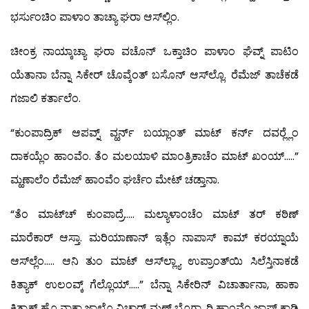
ಭರ್ಸುಂಚಿಂ ಪಾಳಾಂ ತಾಚ್ಯಾ ಘರಾ ಆಸ್‍ಲ್ಲಿಂ.
ಚೀಂಕ್ರ ನಾಯ್ಕಾಚ್ಯಾ ಘರಾ ವಚೊನ್ ಒಕ್ತಾಚಿಂ ಪಾಳಾಂ ಘೆವ್ನ್ ಪಾಟಿಂ
ಯೆತಾನಾ ಬೆನ್ನಾ ಸಿಕೇರ್ ಚೊವ್ಕೆಂತ್ ಬಸೊನ್ ಆಸ್‍ಲ್ಲೊ. ರೆಮೆಜ್ ತಾಚೆಕಡೆ
ಗಜಾಲಿ ಕರ್ತಾಲೆಂ.
“ಕುಂಪಾದ್ರಿಕ್ ಆಪವ್ನ್ ವ್ಹರ್ನ್ ಬಯ್ಲಾಂತ್ ಮಾಟ್ ಕರ್ನ್ ದವರ್‍ಲ್ಲೆಂ
ದಾಕಯ್ಲೆಂ ಹಾಂವೆಂ. ತೆಂ ಮಲಯಾಳಿ ಮಾಂತ್ರಿಕಾಚೆಂ ಮಾಟ್ ಖಂಯ್…..”
ಮ್ಹಣಾಲೆಂ ರೆಮೆಜ್ ಹಾಂವೆಂ ಘರ್ಚೆಂ ಮೇಟ್ ಚಡ್ತಾನಾ.
“ತೆಂ ಮಾಟ್‍ಚ್ ಕುಂಪಾದ್ರೆ….. ಮಲ್ಯಾಳಾಂಚೆಂ ಮಾಟ್ ತರ್ ಕಠಿಣ್
ಮಾರೆಕಾರ್ ಆಸ್ತಾ. ಮರಿಯಾಣಾನ್ ಇತ್ಲೆಂ ನಾಪಾಸ್ ಕಾಮ್ ಕರಯ್ನಾಯೆ
ಆಸ್‍ಲ್ಲೆಂ….. ಆನಿ ತುಂ ಮಾಟ್ ಆಸ್‍ಲ್ಲ್ಯಾ ಉಪ್ರಾಂತ್‍ಯಿ ಸಿಲೆಸ್ತಿನಾಕಡೆ
ಕಿತ್ಯಾಕ್ ಉಲಂವ್ಕ್ ಗೆಲ್ಲೊಯ್…..” ಬೆನ್ನಾ ಸಿಕೇರಿನ್ ವಿಚಾರ್ತಾನಾ, ಹಾಕಾ
ಕಿತ್ಯಾಕ್ ಹೊ ನಾಕಾ ಜಾಲ್ಲೊ ವಿಚಾರ್ ಮ್ಹಣ್ ಭೊಗ್ಲ್ಯಾರ್‍ಯಿ ಹಾಂವೆಂ ಜಾಪ್ ಕಾಡ್ಲಿ