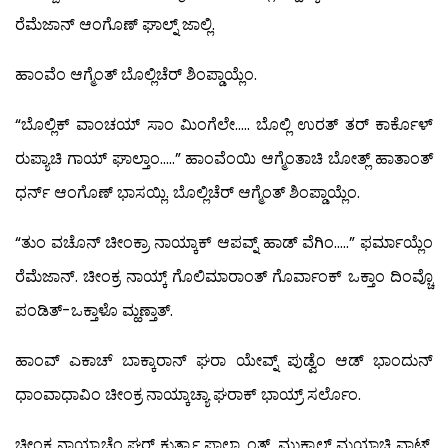
ರೆಮೆಜಾನ್ ಆಂಗೊಣ್ ಘಾಲ್ನ್ ಜಾಲ್ಲಿ.
ಹಾಂವೆಂ ಆಗ್ಮೆಂತ್ ಬೊಲ್ಲಿಚೆರ್ ಶಿಂಪ್ಡಾಯ್ಲೆಂ.
“ಬೊಲ್ಲಿಕ್ ವಾಂಚಯ್ ಸಾಂ ಮಿಂಗೆಲೇ….. ಬೊಲ್ಲಿ ಉರತ್ ತರ್ ಕಾರ್ಕೊಳ್
ರುಪ್ಯಾಚಿ ಗಾಯ್ ಘಾಲ್ತಾಂ…..” ಹಾಂವೆಂಯಿ ಆಗ್ಮೆಂತಾಚಿ ಬೋತ್ಲ್ ಹಾತಾಂತ್
ಧರ್ನ್ ಆಂಗೊಣ್ ಭಾಸಯ್ಲಿ. ಬೊಲ್ಲಿಚೆರ್ ಆಗ್ಮೆಂತ್ ಶಿಂಪ್ಡಾಯ್ಲೆಂ.
“ತುಂ ವಚೊನ್ ಚೀಂಕ್ರಾ ನಾಯ್ಕಾಕ್ ಆಪವ್ನ್ ಹಾಡ್ ವೆಗಿಂ…..” ಫರ್ಮಾಯ್ಲೆಂ
ರೆಮೆಜಾನ್. ಚೀಂಕ್ರ ನಾಯ್ಕ್ ಗೊಲಿಮಾರಾಂತ್ ಗೊರ್ವಾಂಕ್ ಒಕ್ತಾಂ ದಿಂವ್ಚೊ
ಪಂಡಿತ್-ಒಕ್ತಾಳೊ ಮ್ಹಣ್ತಾತ್.
ಹಾಂವ್ ಎಕಾಚ್ ಬಾಕ್ಕಾರಾನ್ ಘರಾ ಯೇವ್ನ್ ಪುಡ್ವೆಂ ಆಡ್ ಭಾಂದುನ್
ಧಾಂವಾಧಾವಿಂ ಚೀಂಕ್ರ ನಾಯ್ಕಾಚ್ಯಾ ಘರಾಕ್ ಭಾಯ್ರ್ ಸರ್ಲೊಂ.
ಚೀಂಕ್ರ ನಾಯ್ಕಾಚೆಂ ಘರ್ ಕುರ್ತ್ಯಾ ಪಾಲ್ಕ್ಯಾಂತ್. ಮುಕ್ಕಾಲ್ ಮಯ್ಲಾಚಿ ವಾಟ್.