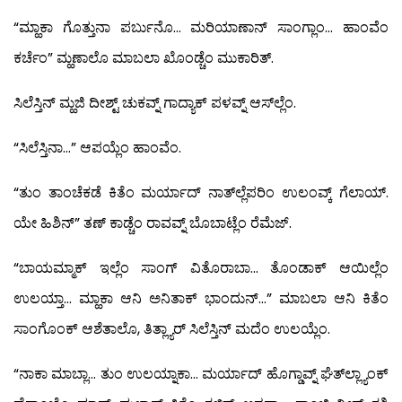
“ಮ್ಹಾಕಾ ಗೊತ್ತುನಾ ಪರ್ಬುನೊ… ಮರಿಯಾಣಾನ್ ಸಾಂಗ್ಲಾಂ… ಹಾಂವೆಂ
ಕರ್ಚೆಂ” ಮ್ಹಣಾಲೊ ಮಾಬಲಾ ಖೊಂಡ್ಚೆಂ ಮುಕಾರಿತ್.
ಸಿಲೆಸ್ತಿನ್ ಮ್ಹಜಿ ದೀಶ್ಟ್ ಚುಕವ್ನ್ ಗಾದ್ಯಾಕ್ ಪಳವ್ನ್ ಆಸ್‍ಲ್ಲೆಂ.
“ಸಿಲೆಸ್ತಿನಾ…” ಆಪಯ್ಲೆಂ ಹಾಂವೆಂ.
“ತುಂ ತಾಂಚೆಕಡೆ ಕಿತೆಂ ಮರ್ಯಾದ್ ನಾತ್‍ಲ್ಲೆಪರಿಂ ಉಲಂವ್ಕ್ ಗೆಲಾಯ್.
ಯೇ ಹಿಶಿನ್” ತಣ್ ಕಾಡ್ಚೆಂ ರಾವವ್ನ್ ಬೊಬಾಟ್ಲೆಂ ರೆಮೆಜ್.
“ಬಾಯಮ್ಮಾಕ್ ಇಲ್ಲೆಂ ಸಾಂಗ್ ವಿತೊರಾಬಾ… ತೊಂಡಾಕ್ ಆಯಿಲ್ಲೆಂ
ಉಲಯ್ತಾ… ಮ್ಹಾಕಾ ಆನಿ ಅನಿತಾಕ್ ಭಾಂದುನ್…” ಮಾಬಲಾ ಆನಿ ಕಿತೆಂ
ಸಾಂಗೊಂಕ್ ಆಶೆತಾಲೊ, ತಿತ್ಲ್ಯಾರ್ ಸಿಲೆಸ್ತಿನ್ ಮದೆಂ ಉಲಯ್ಲೆಂ.
“ನಾಕಾ ಮಾಬ್ಲಾ… ತುಂ ಉಲಯ್ನಾಕಾ… ಮರ್ಯಾದ್ ಹೊಗ್ಡಾವ್ನ್ ಘೆತ್‍ಲ್ಲ್ಯಾಂಕ್