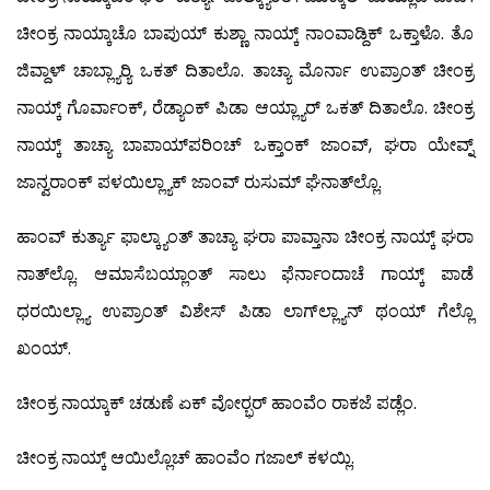
ಚೀಂಕ್ರ ನಾಯ್ಕಾಚೊ ಬಾಪುಯ್ ಕುಶ್ಣಾ ನಾಯ್ಕ್ ನಾಂವಾಡ್ದಿಕ್ ಒಕ್ತಾಳೊ. ತೊ
ಜಿವ್ದಾಳ್ ಚಾಬ್ಲ್ಯಾರ್‍ಯಿ ಒಕತ್ ದಿತಾಲೊ. ತಾಚ್ಯಾ ಮೊರ್ನಾ ಉಪ್ರಾಂತ್ ಚೀಂಕ್ರ
ನಾಯ್ಕ್ ಗೊರ್ವಾಂಕ್, ರೆಡ್ಯಾಂಕ್ ಪಿಡಾ ಆಯ್ಲ್ಯಾರ್ ಒಕತ್ ದಿತಾಲೊ. ಚೀಂಕ್ರ
ನಾಯ್ಕ್ ತಾಚ್ಯಾ ಬಾಪಾಯ್‍ಪರಿಂಚ್ ಒಕ್ತಾಂಕ್ ಜಾಂವ್, ಘರಾ ಯೇವ್ನ್
ಜಾನ್ವರಾಂಕ್ ಪಳಯಿಲ್ಲ್ಯಾಕ್ ಜಾಂವ್ ರುಸುಮ್ ಘೆನಾತ್‍ಲ್ಲೊ.
ಹಾಂವ್ ಕುರ್ತ್ಯಾ ಫಾಲ್ಕ್ಯಾಂತ್ ತಾಚ್ಯಾ ಘರಾ ಪಾವ್ತಾನಾ ಚೀಂಕ್ರ ನಾಯ್ಕ್ ಘರಾ
ನಾತ್‍ಲ್ಲೊ. ಆಮಾಸೆಬಯ್ಲಾಂತ್ ಸಾಲು ಫೆರ್ನಾಂದಾಚೆ ಗಾಯ್ಕ್ ಪಾಡೆ
ಧರಯಿಲ್ಲ್ಯಾ ಉಪ್ರಾಂತ್ ವಿಶೇಸ್ ಪಿಡಾ ಲಾಗ್‍ಲ್ಲ್ಯಾನ್ ಥಂಯ್ ಗೆಲ್ಲೊ
ಖಂಯ್.
ಚೀಂಕ್ರ ನಾಯ್ಕಾಕ್ ಚಡುಣೆ ಏಕ್ ವೋರ್‍ಭರ್ ಹಾಂವೆಂ ರಾಕಜೆ ಪಡ್ಲೆಂ.
ಚೀಂಕ್ರ ನಾಯ್ಕ್ ಆಯಿಲ್ಲೊಚ್ ಹಾಂವೆಂ ಗಜಾಲ್ ಕಳಯ್ಲಿ.