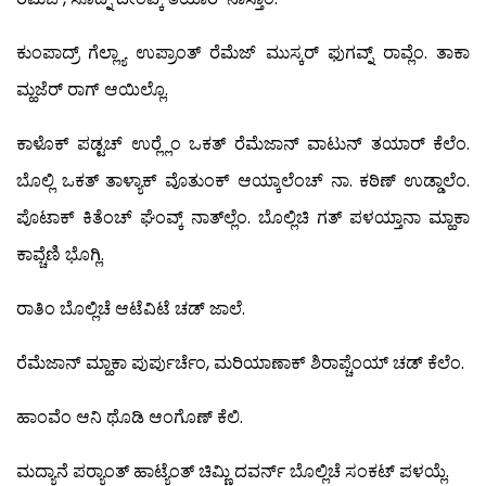
ಕುಂಪಾದ್ರ್ ಗೆಲ್ಲ್ಯಾ ಉಪ್ರಾಂತ್ ರೆಮೆಜ್ ಮುಸ್ಕರ್ ಫುಗವ್ನ್ ರಾವ್ಲೆಂ. ತಾಕಾ
ಮ್ಹಜೆರ್ ರಾಗ್ ಆಯಿಲ್ಲೊ.
ಕಾಳೊಕ್ ಪಡ್ಟಚ್ ಉರ್‍ಲ್ಲೆಂ ಒಕತ್ ರೆಮೆಜಾನ್ ವಾಟುನ್ ತಯಾರ್ ಕೆಲೆಂ.
ಬೊಲ್ಲಿ ಒಕತ್ ತಾಳ್ಯಾಕ್ ವೊತುಂಕ್ ಆಯ್ಕಾಲೆಂಚ್ ನಾ. ಕಠಿಣ್ ಉಡ್ಡಾಲೆಂ.
ಪೊಟಾಕ್ ಕಿತೆಂಚ್ ಘೆಂವ್ಕ್ ನಾತ್‍ಲ್ಲೆಂ. ಬೊಲ್ಲಿಚಿ ಗತ್ ಪಳಯ್ತಾನಾ ಮ್ಹಾಕಾ
ಕಾವ್ಚೆಣಿ ಭೊಗ್ಲಿ.
ರಾತಿಂ ಬೊಲ್ಲಿಚೆ ಆಟೆವಿಟೆ ಚಡ್ ಜಾಲೆ.
ರೆಮೆಜಾನ್ ಮ್ಹಾಕಾ ಪುರ್ಪುರ್ಚೆಂ, ಮರಿಯಾಣಾಕ್ ಶಿರಾಪ್ಚೆಂಯ್ ಚಡ್ ಕೆಲೆಂ.
ಹಾಂವೆಂ ಆನಿ ಥೊಡಿ ಆಂಗೊಣ್ ಕೆಲಿ.
ಮದ್ಯಾನೆ ಪರ್‍ಯಾಂತ್ ಹಾಟ್ಯೆಂತ್ ಚಿಮ್ಣಿ ದವರ್ನ್ ಬೊಲ್ಲಿಚೆ ಸಂಕಟ್ ಪಳಯ್ಲೆ.