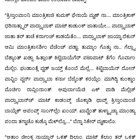
“ಕ್ರಿಸ್ತಾಂವಾಂನಿ ಮಾಂತ್ರಿಕಾಚಿ ಕುಮಕ್ ಘೆನಾಯೆ ಮ್ಹಣ್ ನಾ….. ಮಾಂತ್ರಿಕಾಕ್
ಧರಿನಾತ್ಲ್ಯಾರ್ ಪಾದ್ರ್ಯಾಬಾಕ್ ಮಾಟ್ ಕಾಡುಂಕ್ ಜಾತಾಯೇ….. ಪಾದ್ರ್ಯಾಬಾಕ್
ಜಾತಾ ತರ್ ತಾಚೆ ಕರ್ನಾಂಚ್ ಕಾಡಯೆತೆಂ….. ಪಾದ್ರ್ಯಾಬಾಕ್ ಜಾಯ್ನಾ ದೆಕುನ್
ಆಮಿ ಮಾಂತ್ರಿಕಾಸರ್ಶಿಂ ವೆಚೆಂಚ್ ಪಡ್ಟಾ. ತುಮ್ಕಾಂ ಗೊತ್ತು ನಾ… ಗೆಲ್ಲ್ಯಾ
ಬೆಶ್ಯಾಂತ್ ಖಡ್ಪಾ ಹಿತ್ಲಾಂತ್ ಕಿಟ್ಟಿಬಾಯೆಗೆರ್ ಪಟಾಪಾಟ್ ತೆಗೆಂ ಗೊರ್ವಾಂ
ಮೆಲ್ಲಿಂ. ಘುಡಾಂತ್ಲೆ ವ್ಹಡ್ ಜಯ್ತ್ ಕೊಂಬೆ ಮೆಲ್ಲೆ….. ಕಿಟ್ಟಿಬಾಯೆನ್ ದೋನ್
ಪಾವ್ಟಿಂ ವ್ಹರ್ನ್ ಪಾದ್ರ್ಯಾಬಾ ಕರ್ನಾ ಬೆಜ್ಮೆಂತ್ ಕರಯ್ಲೆಂ. ಮಾಗಿರ್‍ಯಿ ಕುಂಕ್ಡಾಂ
ಮೊರ್ಚಿಂ ರಾವ್ಲಿಂನಾಂತ್. ಆಪುರ್ಬಾಯೆಚಿ ಏಕ್ ಪಾಡಿ ಮೆಲ್ಲಿಚ್
ಪಾದ್ರ್ಯಾಬಾನ್‍ಚ್ ಮಾಟ್ ಕಾಡಂವ್ಕ್ ಚೊಕ್ಕಾಡಿ ಥಾವ್ನ್ ಕ್ರಿಸ್ತಾಂವಾಂಚೆ
ಬಾಯ್ಲೆಕ್ ಆಪಂವ್ಕ್ ಸಾಂಗ್‍ಲ್ಲೆಂ ಖಂಯ್. ಖಾವ್ಣೆಂತ್ ತಾಳ್ಣ್ಯಾಚ್ಯಾ ಮಾಂಡ್ಯಾ
ಪಂದಾ ತಗ್ಡಾಚೊ ಕುಡ್ಕೊ ಮೆಳ್‍ಲ್ಲೊ…..” ಬೆನ್ನಾ ಸಿಕೇರ್ ಮ್ಹಣಾಲೊ.
“ಆತಾಂ ಚೀಂಕ್ರ ನಾಯ್ಕಾನ್ ಒಕತ್ ದಿಲಾಂ. ಮಾಟ್ ಕೆಲಾಂ ತರ್ ಒಕತ್