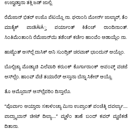
ಉಜ್ವಾಡ್ತಾನಾ ತಕ್ಲಿ ಜಡ್ ಜಾಲ್ಲಿ.
ರೆಮೆಜಾನ್ ಭಿತರ್ ಉಜೊ ಪೆಟಯ್ಲೊ ನಾ. ಘರಾಂನಿ ಮೋರ್ನ್ ಜಾಲ್ಯಾರ್, ತೆಂ
ಮಾತ್ಯೆಕ್ ಪಾಚಿiÀiÁ್ತ ಪರ್ಯಾಂತ್ ಕಿತೆಂಚ್ ರಾಂದಿನಾಂತ್.
ಸಿಂತಿಮೆಂತಾಂನಿ ರೆಮೆಜಾನ್‍ಯಿ ತಶೆಂಚ್ ಕರ್ಚೆಂ ಹಾಂವೆಂ ಆಡಾಯ್ಲೆಂ ನಾ.
ಹಾಟ್ಯೆಂತ್ ಆಸ್‍ಲ್ಲೆ ದಾಸಿಕ್ ಆನಿ ಸುಂದ್ರಿಕ್ ಚರವಾಕ್ ಭಾಂದುನ್ ಆಯ್ಲೊಂ.
ಬೊಲ್ಲಿಚ್ಯಾ ಮೊಡ್ಯಾಚಿ ವಿಲೆವಾರಿ ಕರುಂಕ್ ಕೊರ್ಗಾರಾಂಕ್ ಆಪಂವ್ಕ್ ವಚಜೆ
ಆಸ್‍ಲ್ಲೆಂ. ಹಾಂವ್ ವೆಚೆ ತಯಾರೆರ್ ಆಸ್ತಾನಾ ಬೆನ್ನಾ ಸಿಕೇರ್ ಆಯ್ಲೊ.
ತೊ ಆಮ್ಸೊರಾನ್ ಆಸ್‍ಲ್ಲೆಪರಿಂ ದಿಸ್ತಾಲೊ.
“ಪೊರ್ವಾಂ ಆಯ್ತಾರಾ ಸಕಾಳಿಂಚ್ಯಾ ಮಿಸಾ ಉಪ್ರಾಂತ್ ಪಂಚೆತ್ಕಿ ದವರ್ಲ್ಯಾ…..
ಪಾದ್ರ್ಯಾಬಾನ್ ಚೀಟ್ ದಿಲ್ಯಾ…..” ಮ್ಹಳೆಂ ತಾಣೆ ಬಂದ್ ಕವರ್ ಮ್ಹಜೆಕಡೆ
ದಿತಾನಾ.